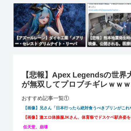
【アズールレーン】ダイキ工業「メアリ
【悲報】熊本地震発生時
ー・セレスト グリムナイト・リーパ
映像、公開される。医療
ー」フィギュア【10日予約開始】
なｗｗｗｗ
【悲報】Apex Legends
が無双してプロブチギレｗｗｗ
おすすめ記事一覧①
【画像】兄さん「日本行ったら絶対食うべきプリンがこれ
【画像】激エロ体操服JKさん、体育祭でドスケベ駅弁姿
任天堂、崩壊