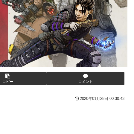
んとーーーーーーーーにおもんない！！！！」→炎上
と薬剤処方…被災者向け大浴場も！
番組が最新SNSの数十年先を行っていたと話題に
産原価の半分以下に…肥料代や燃料代は高騰「今年でやめる」農家
替え玉に！奇行にはちゃんと意味があった！
ｗ
ばサボらず走るし流問題解決じゃね？」
ける存在になってしまう
が抱負を語る
も面白過ぎて今まで観てなかったを後悔する…
コピー
コメント
年8月発売商品【発売スケジュール】
2020年01月28日 00:30:43
よう」にブチギレｗｗｗ
イズフィギュア【彩色原型公開】
りまくりw w w w w w
る「俺って面白いやろ？」みたいな寒い奴