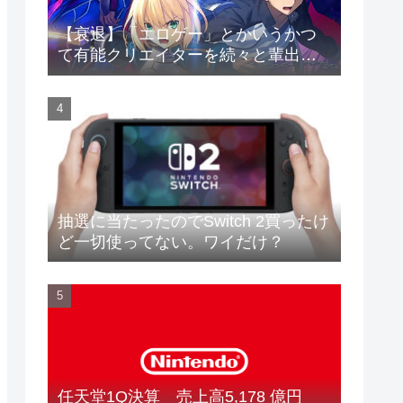
【衰退】「エロゲー」とかいうかつ
て有能クリエイターを続々と輩出し
た謎の界隈wwwww
抽選に当たったのでSwitch 2買ったけ
ど一切使ってない。ワイだけ？
任天堂1Q決算 売上高5,178 億円