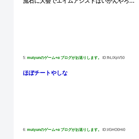
流石に大会でエイムアシストはいかんやろ…
の反応
【元NMB48】安部若菜、卒業して早くもお酒解禁
冨里奈央ちゃん、罰ゲームのセミをずっと気にしてたｗ【乃
モーニング娘。'25『気になるその気の歌』ってガチで名
5期・6期 人気ランキング
冨里奈央ちゃん、おへそ見せガチでエグいって・・・
5:
mutyunのゲーム+α ブログがお送りします。
ID:fhLIXpV50
ほぼチートやしな
6:
mutyunのゲーム+α ブログがお送りします。
ID:l/GHO0Hi0