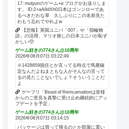
17: mutyunのゲーム+α ブログがお送りしま
す。 ID:2+aA8dXh0日本はゴンジローであ
るべきだわな草 久しぶりにこの名前見た
わもう忘れてやれよw
【悲報】英国ユニバ「007」や「指輪物
語」の活用、マリオ推しの日本ユニバが恥ず
かしい🥺
ゲーム好きの774さん@10周年
2026年08月07日 03:22:49
※1428859脱任とか言ってる時点で馬鹿確
定なんだよねまともな人がそんなの言って
るの見たことないでしょ？そういうことだ
よ
ゲーフリ「Beast of Reincarnationは皆様
からのご意見を真摯に受け止め継続的にアッ
プデートを予定」
ゲーム好きの774さん@10周年
2026年08月07日 03:14:15
パッケージは買って帰るのとか部屋に置い