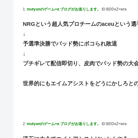
連合のモルモット部隊の部隊長になりました 第45話
1:
mutyunのゲーム+α ブログがお送りします。
ID:BDDxZ+wra
【ウルトラQ】 「ナメゴン」とかいうシリーズ初の宇宙怪
NRGという超人気プロチームのaceuという
【デレマス】 橘ありす「あなたの瞳には」
↓
【艦これ】 募：ヴィスビィの触媒
予選準決勝でパッド勢にボコられ敗退
やるやらでっきーのクラス転移ダンジョンサバイバル・闇鍋
↓
【画像】『金田一少年の事件簿』で好きな死体ランキング
ブチギレて配信即切り、皮肉でパッド勢の大
やる夫のダンジョン運営記180-おまけ31 埋めネタ「17話
ソフトの入れ替えなんて10秒で済むのにそれを面倒くさい
世界的にもエイムアシストをどうにかしろと
【ウマ娘】夜に食べるアイスおいち！「きーん」ってする
【にじさんじ】本日20時から、ののはとあゆゆでコラボ！
広島県知事ら「核抑止論、根本的におかしい。軍拡競争を
部屋作りゲーム、確率で出現するイカを見るとクラッシュ
2:
mutyunのゲーム+α ブログがお送りします。
ID:BDDxZ+wra
積水ハウス「地面師に55億円騙し取られた…」ワイ「は
【激震】韓国人「韓国サッカー協会、W杯・五輪で複数回の