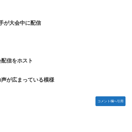
獣
選手が大会中に配信
あんこ仕立て 第45話
１位がこちら！
会配信をホスト
舞台裏2 土産物市・当日」
とかDL版選ぶ理由だわとかなんなんアホなのか
の声が広まっている模様
ち。
コメント欄へ引用
助長し世界を不安定化させるだけ」
する不具合が発生
えーかわいそう…会社滅茶苦茶やろなぁ」
性接待を行い審判を買収していたことが発覚…（ﾌﾞﾙﾌﾞﾙ」＝韓国