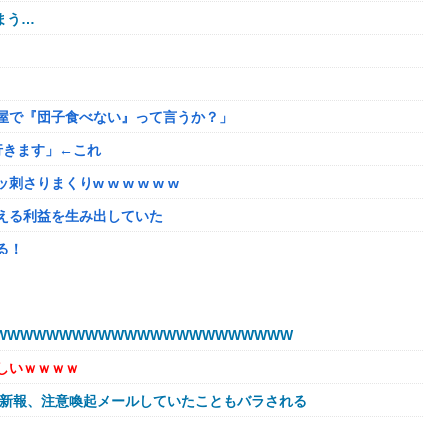
まう…
屋で『団子食べない』って言うか？」
行きます」←これ
りまくりw w w w w w
える利益を生み出していた
る！
最大1440p動作」
WWWWWWWWWWWWWWWWWWWWWW
ニングランって聞いたんだけど
しいｗｗｗｗ
ろうか
球新報、注意喚起メールしていたこともバラされる