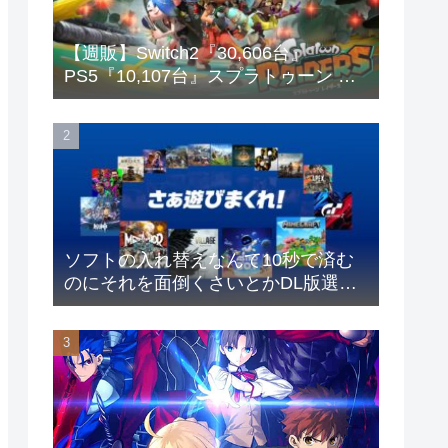
【週販】Switch2『30,606台』
PS5『10,107台』スプラトゥーン レ
イダース「73,542本」
ソフトの入れ替えなんて10秒で済む
のにそれを面倒くさいとかDL版選ぶ
理由だわとかなんなんアホなのか