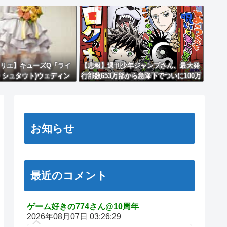
リエ】キューズQ「ライ
【悲報】週刊少年ジャンプさん、最大発
・シュタウト)ウェディン
行部数653万部から急降下でついに100万
ィギュア【予約開始】
部を割ってしまうｗｗｗｗｗ
お知らせ
最近のコメント
ゲーム好きの774さん@10周年
2026年08月07日 03:26:29