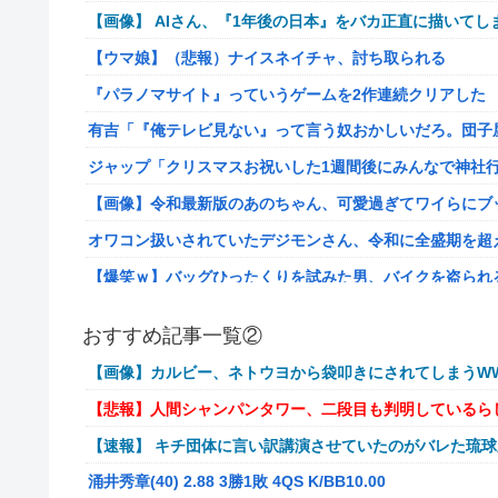
【画像】 AIさん、『1年後の日本』をバカ正直に描いてし
【ウマ娘】（悲報）ナイスネイチャ、討ち取られる
『パラノマサイト』っていうゲームを2作連続クリアした
有吉「『俺テレビ見ない』って言う奴おかしいだろ。団子
ジャップ「クリスマスお祝いした1週間後にみんなで神社
【画像】令和最新版のあのちゃん、可愛過ぎてワイらにブッ刺さ
オワコン扱いされていたデジモンさん、令和に全盛期を超
【爆笑ｗ】バッグひったくりを試みた男、バイクを盗られ
【動画】新型のさすまた、限界突破www
おすすめ記事一覧②
メディア「Switch2版『モンハンワイルズ』はDLSS込みで
【画像】カルビー、ネトウヨから袋叩きにされてしまうWW
【艦これ】E4とE5はどっちの方が難しい？ E5甲はウイ
【悲報】人間シャンパンタワー、二段目も判明しているら
【艦これ】今から提督に着任するなら皆吹雪初期艦なんだ
【速報】 キチ団体に言い訳講演させていたのがバレた琉
【艦これ】バニ黒潮親潮 他
涌井秀章(40) 2.88 3勝1敗 4QS K/BB10.00
中西悠理アナ 袖口からインナーチラ見え！！