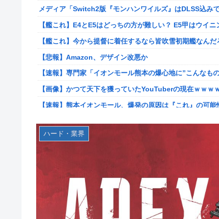
メディア「Switch2版『モンハンワイルズ』はDLSS込みで
【ポケモンGO】リモート交換って 大半が交換レート合わ
【艦これ】E4とE5はどっちの方が難しい？ E5甲はウイ
【衝撃】クルタ族虐 殺の犯人、ツェリードニヒで確定！ク
【艦これ】今から提督に着任するなら皆吹雪初期艦なんだ
【悲報】ライター「ちいかわが反社とコラボしてた」ﾊﾟｼｬ
【悲報】Amazon、デザイン改悪か
死神のコスプレをして隣のビルの屋上から病院を眺めてい
【速報】専門家「イオンモール熊本の爆心地に”こんなもの
【画像】コスプレイヤーが死ぬ気で痩せた結果ｗｗｗｗ
【画像】かつて天下を獲っていたYouTuberの現在ｗｗｗ
【ROBOT魂】 88,000のミーティアが二次も即完売なの
【速報】熊本イオンモール、爆発の原因は『これ』の可能
【デレマス】 紗南「アイドルに似合うポケモン？」
【悲報】コレコレ、月収1億円ｗｗｗそりゃ外出るのにボ
ブラッドボーン全クリしたんだが
ハード・業界
【悲報】有名漫画家、がんを公表「大腸癌になってしまい
【画像】田中みな実さん、妊娠中とは思えないヒール姿で
伊勢鈴蘭さん、コカ・コーラ愛を全力アピール！
ワイ手取り15万正社員→副業でウーバーやってるんやが金
無期懲役、去年の仮釈放わずか４人…もう実質終身刑だっ
株式投資、若年男性の自信喪失の原因に-6割超が「人生の
【画像】田中みな実さん、妊娠中とは思えないヒール姿で
【緊急】お笑いジャングルポケット斉藤慎二被告に懲役7
【画像】令和最新版のあのちゃん、可愛過ぎてワイらにブッ刺さ
【ウマ娘】セイちゃんの攻撃力を見よ！！！
【画像】日焼け口リの締まったお尻っていいよね！ｗｗｗ