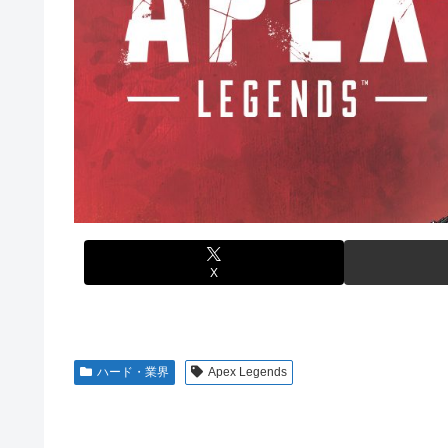
【悲報】人気配信者「はっきり言う、ジャングリア沖縄ほ
熊本･八代港で自衛隊の「病院船」が医療提供開始、診察
海外「全部日本の真似だったのか…」 日本の普通のテレビ
【悲報】コメ農家「高市総理には愛想尽かした」売値は生
【艦これ】これがラ級ちゃんの水着modeか・・・！
も
ぐらんぶる Season 3 第5話 感想：耕平がタレントの
【悲報】かつての「快楽天」が微妙になったわけｗｗｗｗ
竹﨑由佳アナ ピタパンのお尻！！
【有能】政府「トラックはサービスエリア利用有料化すれ
【ウマ娘】セイちゃんの攻撃力を見よ！！！
ジャグラーやってる奴ってヤバいの多すぎじゃね？？？
【画像】島田フミカネ先生、ひたすらエッチな絵を上げ続
今季もタイトル獲得を目指すFC町田ゼルビア黒田剛監督
【ウマ娘】（悲報）ナイスネイチャ、討ち取られる
【画像あり】ワイ、今更SSSS.GRIDMANを観賞する
X
【バンダイ】「食玩」「プライズ」「ガシャポン」2026
【悲報】AV女優さん、キモオタチー牛弱男どもの「おは
【〈物語〉シリーズ】セガ「忍野忍」「斧乃木余接」プラ
ハード・業界
Apex Legends
【画像】令和最新版のあのちゃん、可愛過ぎてワイらにブッ刺さ
【ナイトレイン】 舐め腐ったネタビルドで床舐めしまく