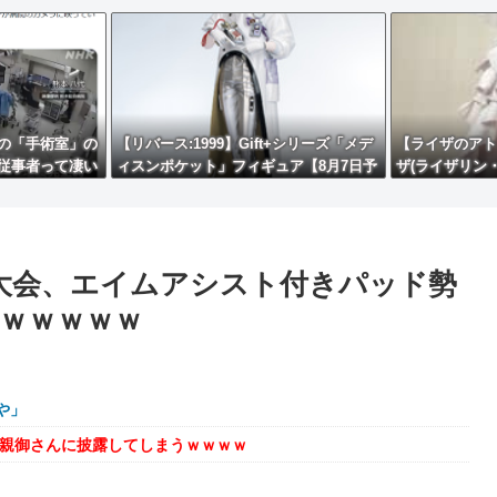
の「手術室」の
【リバース:1999】Gift+シリーズ「メデ
【ライザのアト
従事者って凄い
ィスンポケット」フィギュア【8月7日予
ザ(ライザリン
約開始】
グStyle」フ
の世界大会、エイムアシスト付きパッド勢
ｗｗｗｗｗ
や」
を親御さんに披露してしまうｗｗｗｗ