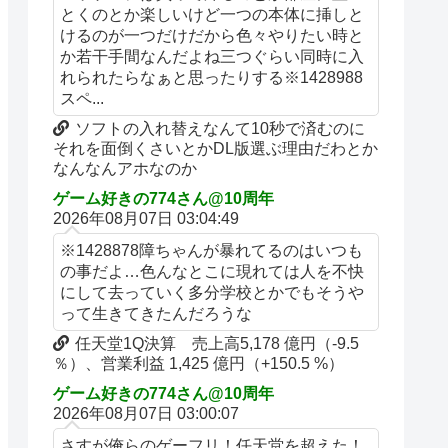
とくのとか楽しいけど一つの本体に挿しと
けるのが一つだけだから色々やりたい時と
か若干手間なんだよね三つぐらい同時に入
れられたらなぁと思ったりする※1428988
スペ...
ソフトの入れ替えなんて10秒で済むのに
それを面倒くさいとかDL版選ぶ理由だわとか
なんなんアホなのか
ゲーム好きの774さん@10周年
2026年08月07日 03:04:49
※1428878障ちゃんが暴れてるのはいつも
の事だよ…色んなとこに現れては人を不快
にして去っていく多分学校とかでもそうや
って生きてきたんだろうな
任天堂1Q決算 売上高5,178 億円（-9.5
％）、営業利益 1,425 億円（+150.5 %）
ゲーム好きの774さん@10周年
2026年08月07日 03:00:07
さすが俺らのゲーフリ！任天堂を超えた！