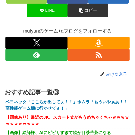
ギレるｗｗｗｗ
LINE
コピー
【画像】閉店間際の回転ずし、ネタの量がバグってると話題
にｗｗｗｗｗ
【速報】ワンピースの「世界に5種しかない飛行能力」発言
mutyunのゲーム+αブログをフォローする
の謎が解けるWWW
ワイ、「着衣おっばい」でしか抜けない体質になってしまう
ｗｗｗｗｗ
【VTuber】RK Music、公式サイトをリニューアル！『こう
して見るとRK Music結構アーティストおるわね』
みけ＠京子
【にじさんじ】七瀬、動物園でアシカに水をかけられビショ
ビショに→たまこ爆笑
おすすめ記事一覧③
【ホロライブ】ニコ、引っ越し先に洗濯機置き場がない
【艦これ】そもそも深海ってなんか悪いことしたの
ベヨネッタ「ここらか出してぇ！！」ホムラ「もういやぁあ！！
高性能ゲーム機に行かせてぇ！」
【艦これ】けーかいじん 他
【画像あり】最近のJK、スカート丈がもうめちゃくちゃｗｗｗｗ
【艦これ】E5ヌルイとかいう風説には騙されないぞ スキャ
ｗｗｗｗｗｗｗｗ
ンプくらいヌルイのなら考える
【画像】絵師様、AIにビビりすぎて絵が目茶苦茶になる