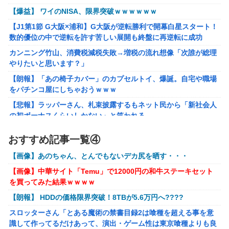
アリスソフト「ランス10」ゲーム画面公開キター！ウルザち
【爆益】 ワイのNISA、限界突破ｗｗｗｗｗｗ
ゃんは今回も美しい…。前作で助けたシィルもいるぞ！
【J1第1節 G大阪×浦和】G大阪が逆転勝利で開幕白星スタート！
シュート選手が結婚を発表、ネモ選手とウメハラ選手が婚姻
数的優位の中で逆転を許す苦しい展開も終盤に再逆転に成功
届の証人に。
カンニング竹山、消費税減税失敗→増税の流れ想像「次誰が総理
【ハコヅメ】 第6話 感想 誰よりも早く！【～交番女子の逆
やりたいと思います？」
襲～】
【朗報】「あの椅子カバー」のカプセルトイ、爆誕。自宅や職場
「フリルもリボンもたくさんがいいのよね、ふふっ♪」対魔
をパチンコ屋にしちゃおうｗｗｗ
忍RPG・新イベント『バニーとヨミハラクライシス』
【悲報】ラッパーさん、札束披露するもネット民から「新社会人
【にじさんじ】七瀬、動物園でアシカに水をかけられビショ
の初ボーナスくらいしかない」と笑われる
ビショに→たまこ爆笑
【動画】大阪府警のおっさん射殺映像が公開される。当然のよう
おすすめ記事一覧④
に無抵抗だったことが発覚
ゲーム「すごい武器を手に入れましたが必要レベルに達して
いないので装備できません」←このシステムｗｗｗｗ
【画像】あのちゃん、とんでもないデカ尻を晒す・・・
【画像あり】ディズニーの「おいなり巻（600円）」、卑猥すぎ
て賛否両論ｗｗｗｗｗ
【にじさんじ】Cellmates、NG行動回避ゲーム！フリが露
【画像】中華サイト「Temu」で12000円の和牛ステーキセット
骨すぎる
を買ってみた結果ｗｗｗｗ
【動画】熊本地震発生時の手術室の様子が公開される
【動画】マーベルの新作格ゲー、歴代格ゲーのパロディが多
【朗報】 HDDの価格限界突破！8TBが5.6万円へ????
海外「先進国で日本だけパスポート所有率が低すぎる、何故なの
すぎて話題にwwwwwww
か」
スロッターさん「とある魔術の禁書目録2は喰種を超える事を意
識して作ってるだけあって、演出・ゲーム性は東京喰種よりも良
【朗報】ぐらんぶるのヒロイン、遂にデレるwwww