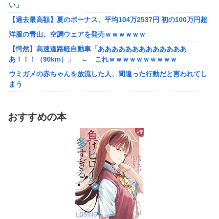
い」
【悲報】ショートスリーパー堀さん、対面で高須幹弥にブチギレ
【過去最高額】夏のボーナス、平均104万2537円 初の100万円超
るｗｗｗｗ
洋服の青山、空調ウェアを発売ｗｗｗｗｗｗ
【画像】咲-saki-作者、ようやく『奇乳』に気付くｗｗｗｗ
【愕然】高速道路軽自動車「あああああああああああああ
夫さん、妻に「天井のシミ数えてれば終わるでな」と押し倒され
あ！！！（90km）」 ← これｗｗｗｗｗｗｗｗｗｗ
て性行為 → 凄いことになるｗｗｗｗｗ
ウミガメの赤ちゃんを放流した人、間違った行動だと言われてし
【悲報】イオン、大行列ができる…一体何が起きてるんだ？ｗｗ
まう
ｗｗ
【動画】マーベルの新作格ゲー、歴代格ゲーのパロディが多すぎ
シュート選手が結婚を発表、ネモ選手とウメハラ選手が婚姻届の
て話題にwwwwwww
証人に。
おすすめの本
【艦これ】そもそも深海ってなんか悪いことしたの
えなこ、ハイレグの股間見え過ぎタマランわ
【艦これ】けーかいじん 他
【ホロライブ】POP UP PARADE「雪花ラミィ」フィギュア【本
日発売】
【艦これ】E5ヌルイとかいう風説には騙されないぞ スキャンプ
くらいヌルイのなら考える
ホビーサクラ「真の点P 私服Ver.」美少女フィギュア【予約開
始】
「居眠り運転かな？」→何度も追突→夫婦「これは事故じゃな
い」と気付く…
【宇崎ちゃんは遊びたい！】BiCute Bunnies Figure「宇崎花」
「宇崎月」メタリックパープルver. プライズフィギュア【ラウン
早大生さん、ポイント不正で無銭飲食ｗｗｗ大学が異例の警告へ
ドワン限定で展開決定】
車大手工場にも女性・高齢者…軽作業ラインやスポットワーク