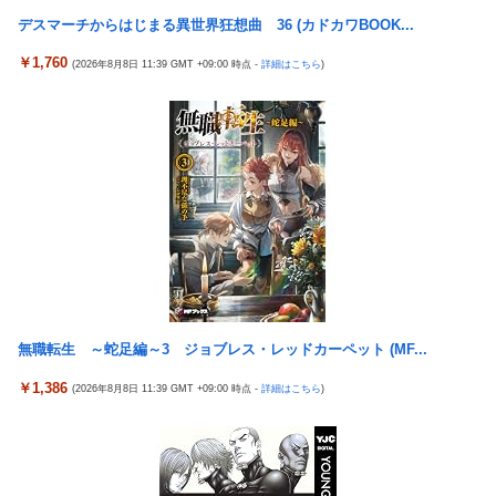
【ウマ娘】ドンナと海行きてえなあ
にするようなことするの」とドン引きするような方針転換を……
デスマーチからはじまる異世界狂想曲 36 (カドカワBOOK...
ちびまるこちゃんのゲームがもし今でたらどんなのになるのか
【朗報画像】現役JKママ、とんでもない事になってしまうｗｗｗ
￥1,760
(2026年8月8日 11:39 GMT +09:00 時点 -
詳細はこちら
)
ｗｗｗｗｗｗｗｗｗ 【Pickup07091604】
軽飛行機が屋根すれすれを抜けて飛行場へ、車輪を出さないまま
胴体着陸「これよりひどい着陸なら山ほど見てきた」【海外の反
【朗報】日本のおじいちゃん・おばあちゃん、半数以上がSNSを
応】
使いこなしていたｗｗｗｗｗ
「暴走族じゃないのにコルク半ヘルメットを被ってた」と因縁つ
けて暴行 少年らと父親(37)逮捕
【悲報】池袋パパ活刺殺事件、26歳の女性被告に懲役6年「司法
の女割」批判が紛糾 → ﾈｯﾄ「ジャンポケ斎藤の罪より軽くて草」
ｗｗｗｗｗｗｗｗｗｗ...
文科省が女性専用の研究者支援制度を導入、それに対して子育て
負担に苦しむ若手男性研究者は……
無職転生 ～蛇足編～3 ジョブレス・レッドカーペット (MF...
【ハコヅメ】 第6話 感想 誰よりも早く！【～交番女子の逆襲～】
￥1,386
(2026年8月8日 11:39 GMT +09:00 時点 -
詳細はこちら
)
【日向坂46】 藤嶌果歩さん"ホンモノ"感が凄い・・・
【画像】日本ってなんでここ埋め立てないの？
休日に甥っ子をアポなし託児を押し付けてきた兄嫁！「テレビで
も見せといてw」と言うので『Gガンダム』を一気見させた結