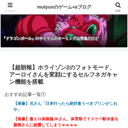
mutyunのゲーム+αブログ
メニュー
検索
『ドラゴンボール』のサイヤ人のネーミングは秀逸だけど
【超朗報】ホライゾン2のフォトモード、
アーロイさんを変顔にするセルフネガキャ
ン機能を搭載
おすすめ記事一覧①
【画像】兄さん「日本行ったら絶対食うべきプリンがこれ
や」
【画像】激エロ体操服JKさん、体育祭でドスケベ駅弁姿を
親御さんに披露してしまうｗｗｗｗ