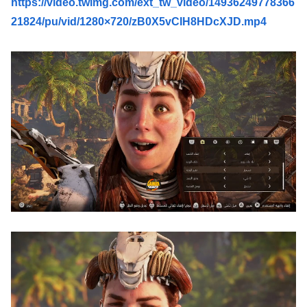
元NBAプレーヤー、エネス・カンター・フリーダムが、
https://video.twimg.com/ext_tw_video/14936249778366
【速報】超かぐや姫さん、とんでもないスピンオフ漫画が連
2027年WNBAドラフトの適性を宣言 一部コーチによる
21824/pu/vid/1280×720/zB0X5vCIH8HDcXJD.mp4
載決定ｗｗｗｗｗｗｗｗｗｗｗｗｗｗｗｗｗｗｗｗｗ
WNBA男性参加の声明を受け
【動画】ブラジルの女子フットサル選手が極悪すぎて5年間
【朗報】「あの椅子カバー」のカプセルトイ、爆誕。自宅や
の出場停止処分に。
職場をパチンコ屋にしちゃおうｗｗｗ
【ウマ娘】セイちゃんの攻撃力を見よ！！！
【にじさんじ】Cellmates、NG行動回避ゲーム！フリが露
骨すぎる
【悲報】人気配信者「はっきり言う、ジャングリア沖縄ほん
とーーーーーーーーにおもんない！！！！」→炎上
海外「全部日本の真似だったのか…」 日本の普通のテレビ
番組が最新SNSの数十年先を行っていたと話題に
【グラブル】ドライブバーストが初めて映像化された時の衝
撃
【名探偵プリキュア】1QのIP売上は15億円 過去3期との比
較と通期95億円計画を解説
【遊戯王】なんか「ウィッチクラフト」の新規いるけど強い
の？
【衝撃動画】トラック事故で車がミンチになった男性、とん
でもない姿で発見される…怖すぎる…