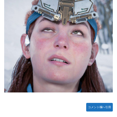
ー」プラモデル【10日予約開始】
やる夫のダンジョン運営記183-雑談所ネタ118 懺悔小ネタ
「創刻のファイアホイール」+埋めネタ「ファイアホイール
TCG・その後」
【にじさんじ】七瀬、動物園でアシカに水をかけられビショ
ビショに→たまこ爆笑
【デレマス】 和久井留美「夢を作って、いつか遊んで」
【画像】ファーストサマーウイカ、激変した姿に「本田望結
ちゃんかと」
【悲報】ポケポケ、1年で1600万人が引退・・・
ゲーム「すごい武器を手に入れましたが必要レベルに達して
いないので装備できません」←このシステムｗｗｗｗ
【にじさんじ】Cellmates、NG行動回避ゲーム！フリが露
骨すぎる
【動画】マーベルの新作格ゲー、歴代格ゲーのパロディが多
コメント欄へ引用
すぎて話題にwwwwwww