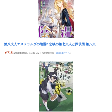
果……甥っ子が重度の中二病を発症して家で大暴れｗｗ
アリスソフト「ランス10」ゲーム画面公開キター！ウルザちゃん
は今回も美しい…。前作で助けたシィルもいるぞ！
佐藤二朗、妻とのハグを報告「文〇砲より遥かに威力は弱いが、
僕のノロケ砲をお見舞いする」
【悲報】 ちいかわのモモンガ、逝きそう
【悲報】 おわり。
【朗報】「あの椅子カバー」のカプセルトイ、爆誕。自宅や職場
をパチンコ屋にしちゃおうｗｗｗ
【朗報】 ファイアーエムブレムさん、ついにキャラ成長率がゲー
ム内で見れるようになる
【米国株】ワイのSpaceX株がえらいことになってるんやが
第八夫人エスメラルダの陰湿2 悲嘆の第七夫人と探偵団 第八夫...
元NBAプレーヤー、エネス・カンター・フリーダムが、2027年
スロッターさん「とある魔術の禁書目録2は喰種を超える事を意
WNBAドラフトの適性を宣言 一部コーチによるWNBA男性参加
識して作ってるだけあって、演出・ゲーム性は東京喰種よりも良
￥715
(2026年8月8日 11:39 GMT +09:00 時点 -
詳細はこちら
)
の声明を受け
い」
職場の人妻と不倫をして、ついに、、、
元NBAプレーヤー、エネス・カンター・フリーダムが、2027年
WNBAドラフトの適性を宣言 一部コーチによるWNBA男性参加
ドイツ空港のウクライナ輸送機に自爆ドローン接近、見つけた空
の声明を受け
港職員が蹴り落とす…高性能プラスチック爆弾搭載！
【話題】不倫したらダメなのに、なぜか不倫するドラマが流行る
島田珠代姉さんが好きな方
理由がコチラ・・・・
【朗報】「あの椅子カバー」のカプセルトイ、爆誕。自宅や職場
新台スマスロ『Lやじきた道中記参る』評判＆感想まとめ｜通常
をパチンコ屋にしちゃおうｗｗｗ
時はポイント集めで修行、あっぱれチャンスの河童が強い、スイ
【にじさんじ】Cellmates、NG行動回避ゲーム！フリが露骨すぎ
カ取りこぼし注意 etc…
る
日本のフォント企業を買収した海外資本、「なんで自ら売上ゼロ