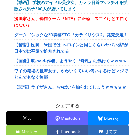
【動画】 学校のアイドル美少女、カメラ目線フ○ラチオを拡
散され男子200人が抜いてしまう…
漫画家さん、覇権ゲーム『NTE』に正論「スゴイけど面白く
はない」
ダークゴシックな2D弾幕STG『カラドリウス2』発売決定！
【警告】医師「米国では”ヘロインと同じくらいヤバい薬”が
日本では平気で処方されてる」
【画像】咲-saki-作者、ようやく『奇乳』に気付くｗｗｗｗ
ワイの職場の後輩女子、かわいくていい匂いするけどマジで
とんでもなく無能
【悲報】ライザさん、お●ぱいを触られてしまうｗｗｗｗｗ
ｗｗｗ
【悲報】Z世代「求刑7年のジャンポケ斎藤は口封じに被害
シェアする
者殺した方が量刑軽かっただろ」←1万いいね
X
Mastodon
Bluesky
ぐらんぶる原作最新話、ヤバすぎる
【悲報】ショートスリーパー堀さん、対面で高須幹弥にブチ
Misskey
Facebook
はてブ