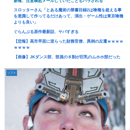
新報、注意喚起メールしていたこともバラされる
佐藤二朗、妻とのハグを報告「文〇砲より遥かに威力は弱い
スロッターさん「とある魔術の禁書目録2は喰種を超える事
が、僕のノロケ砲をお見舞いする」
を意識して作ってるだけあって、演出・ゲーム性は東京喰種
よりも良い」
【画像】こんな感じのクルマで車中泊旅したいよな？？？
ぐらんぶる原作最新話、ヤバすぎる
【朗報】ドラゴンボール史上、最も実力とその人気が伴わな
い微妙すぎるキャラさん決まる！！
【悲報】高市早苗に逆らった財務官僚、異例の左遷ｗｗｗｗ
ｗｗｗｗ
路上駐車中のテスラ車を超弩級のゲリラ豪雨が直撃、水が溢
れてどんどん浸かっていくのを……
【画像】JKダンス部、部員の８割が巨乳のムホホ部だった
ｗｗｗｗ
【艦これ】そもそも深海ってなんか悪いことしたの
【画像】漫画家・桂正和、最新のパンツ＆お尻のイラスト投
ソフト
【艦これ】けーかいじん 他
稿にネット衝撃「この質感の出し方」「実写かと思いまし
【艦これ】E5ヌルイとかいう風説には騙されないぞ スキャ
た」
ンプくらいヌルイのなら考える
みいちゃん、セコカンになる
【艦これ】もちもちーの本気 他
【画像】咲-saki-作者、ようやく『奇乳』に気付くｗｗｗｗ
【ウマ娘】水着シュヴァちいいね！
【艦これ】そもそも深海ってなんか悪いことしたの
韓国人「超巨大台風13号ドルフィンが90度直角カーブで韓
【艦これ】けーかいじん 他
国に向かう予想‥世界各国の最新スパコン気象予測モデルが