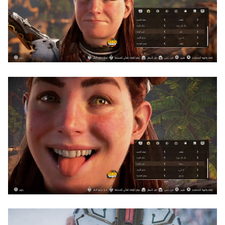
【ハコヅメ】 第6話 感想 誰よりも早く！【～交番女子の逆
襲～】
やる夫「催眠アプリを手に入れたんだけど……これ必要だっ
た？」 第29話
【画像】日本ってなんでここ埋め立てないの？
休日に甥っ子をアポなし託児を押し付けてきた兄嫁！「テレ
ビでも見せといてw」と言うので『Gガンダム』を一気見さ
せた結果……甥っ子が重度の中二病を発症して家で大暴れｗ
ｗ
佐藤二朗、妻とのハグを報告「文〇砲より遥かに威力は弱い
が、僕のノロケ砲をお見舞いする」
【画像】こんな感じのクルマで車中泊旅したいよな？？？
「フリルもリボンもたくさんがいいのよね、ふふっ♪」対魔
忍RPG・新イベント『バニーとヨミハラクライシス』
【デレマス】 810プロエアコン騒動【ぷちかれシリーズ】
【パシフィック・リム】 MODEROID「ジプシー・デンジャ