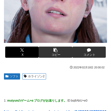
はじき出した直近の台風進路図がこちらです‥」
【艦これ】E5ヌルイとかいう風説には騙されないぞ スキャ
ンプくらいヌルイのなら考える
車大手工場にも女性・高齢者…軽作業ラインやスポットワー
ク
新台スマスロ『Lやじきた道中記参る』評判＆感想まとめ｜
通常時はポイント集めで修行、あっぱれチャンスの河童が強
海外「日本なんて行くんじゃなかった…」 日本を知ってし
い、スイカ取りこぼし注意 etc…
まったディズニー信者、帰国後『本家』に失望する事態に
【画像】影山優佳さん(25)、下着姿であたシコが止まらない
キャデラックF1、致命的なブレーキ問題の原因が明らかに
なるも解決には至っておらずめども立たず
京大病院、手術ミスで50代女性患者を「植物状態」に 脳腫
瘍摘出手術で腫瘍の無い部位を摘出してしまう
【緊急】今の若者に急増している『コレ』依存、めちゃくち
ゃ深刻な模様w w w w w w w w w w
X
コピー
コメント
【画像】前田敦子さん、脚が長すぎるｗｗｗｗｗｗｗ
【Pickup07091615】
アリスソフト「ランス10」ゲーム画面公開キター！ウルザち
ゃんは今回も美しい…。前作で助けたシィルもいるぞ！
2022年02月18日 20:00:02
【画像】元モデルのTBS新人アナさん、プリケツ
【デレマス】 凛「なにこれ、蒼穹のファフナー？」モバ
ソフト
ホライゾン2
テレビ大好き高齢者の｢テレビ離れ｣が始まった…
P「資料だから見といてくれ」
【画像】日本のセクシー過ぎる女性犯罪者一覧が冗談抜きに
シュート選手が結婚を発表、ネモ選手とウメハラ選手が婚姻
レベル高過ぎる件w w w w w w w w w
届の証人に。
【画像】俺たちの姫本田望結、久しぶりに画像を投稿した結
1:
mutyunのゲーム+α ブログがお送りします。
ID:bq8AbU+e0
【ウマ娘】海外の絵師が描いた味付けの濃いウマ娘からしか
果→やっぱりワイらの姫だったw w w w w w w w w w
得られない栄養素はある