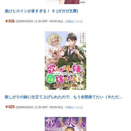
【画像】女漫画家しか描かないバトル漫画のワンシーンが発見さ
中道改革連合、全国キャラバン開始も「で、お前誰？」状態ｗｗ
らるwwwwwwwwwwwwwwwwwwwwwwwwwww
負けヒロインが多すぎる！ ９ (ガガガ文庫)
ｗｗｗ
【艦これ】そもそも深海ってなんか悪いことしたの
￥836
(2026年8月8日 11:39 GMT +09:00 時点 -
詳細はこちら
)
【悲報】 ちいかわのモモンガ、逝きそう
【艦これ】けーかいじん 他
【朗報】「あの椅子カバー」のカプセルトイ、爆誕。自宅や職場
【艦これ】E5ヌルイとかいう風説には騙されないぞ スキャンプ
をパチンコ屋にしちゃおうｗｗｗ
くらいヌルイのなら考える
【米国株】ワイのSpaceX株がえらいことになってるんやが
ジャンポケ斉藤の被害女性「バウムクーヘン売ったりTikTokライ
スロッターさん「とある魔術の禁書目録2は喰種を超える事を意
ブしててムカついたから示談しなかった」
識して作ってるだけあって、演出・ゲーム性は東京喰種よりも良
「居眠り運転かな？」→何度も追突→夫婦「これは事故じゃな
い」
い」と気付く…
マイホ、景品が1000円区切りになって終わる…
早大生さん、ポイント不正で無銭飲食ｗｗｗ大学が異例の警告へ
新台スマスロ『Lやじきた道中記参る』評判＆感想まとめ｜通常
車大手工場にも女性・高齢者…軽作業ラインやスポットワーク
時はポイント集めで修行、あっぱれチャンスの河童が強い、スイ
欲しがりの妹に仕立て上げられたので、もう全部捨てたい（※ただ...
カ取りこぼし注意 etc…
車大手工場にも女性・高齢者…軽作業ラインやスポットワーク
【日向坂46】 藤嶌果歩さん"ホンモノ"感が凄い・・・
海外「日本なんて行くんじゃなかった…」 日本を知ってしまった
￥825
(2026年8月8日 11:39 GMT +09:00 時点 -
詳細はこちら
)
ディズニー信者、帰国後『本家』に失望する事態に
【画像】日本ってなんでここ埋め立てないの？
キャデラックF1、致命的なブレーキ問題の原因が明らかになるも
休日に甥っ子をアポなし託児を押し付けてきた兄嫁！「テレビで
解決には至っておらずめども立たず
も見せといてw」と言うので『Gガンダム』を一気見させた結