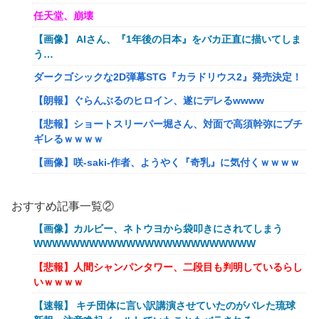
任天堂、崩壊
【画像】 AIさん、『1年後の日本』をバカ正直に描いてしま
う…
ダークゴシックな2D弾幕STG『カラドリウス2』発売決定！
【朗報】ぐらんぶるのヒロイン、遂にデレるwwww
【悲報】ショートスリーパー堀さん、対面で高須幹弥にブチ
ギレるｗｗｗｗ
【画像】咲-saki-作者、ようやく『奇乳』に気付くｗｗｗｗ
夫さん、妻に「天井のシミ数えてれば終わるでな」と押し倒
されて性行為 → 凄いことになるｗｗｗｗｗ
おすすめ記事一覧②
シュート選手が結婚を発表、ネモ選手とウメハラ選手が婚姻
【画像】カルビー、ネトウヨから袋叩きにされてしまう
届の証人に。
WWWWWWWWWWWWWWWWWWWWWWWW
流行を無視したとき「正直ダサくね？」ってなるファッショ
【悲報】人間シャンパンタワー、二段目も判明しているらし
ン上げてけ
いｗｗｗｗ
【衝撃】クロちゃん、とち狂ったツイートをする←コレ言う
【速報】 キチ団体に言い訳講演させていたのがバレた琉球
ほどおかしいか？？？？？？