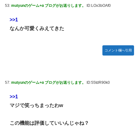
藤嶌果歩1st写真集の感想まとめ。おおむね好評【かほり
53:
mutyunのゲーム+α ブログがお送りします。
ID:LOx3bOAf0
ん】【日向坂46】
韓国人「“韓国サッカー”性接待の試合結果をご覧ください」
>>1
→「マッサージ効果は間違いないねｗ」「これが本当のベッ
なんか可愛くみえてきた
ドサッカーだ」
国連が事実上の機能停止に陥りつつあると関係者が告白、特
に役に立たないくせに高給だけ毟り取った結果……
コメント欄へ引用
メタルバンドが日本から死滅した理由ってなに？
【悲報】吉岡里帆さん、アドリブで相手役俳優の手を取りお
胸に押し当てる（画像あり）
57:
mutyunのゲーム+α ブログがお送りします。
ID:55tdR90k0
【画像10枚】佐倉綾音さん(32)、自分のシコポイントに気が
つくwwwwwww
>>1
マジか！次週のバナナムーンゲストは5期生からこの3人が登
マジで笑っちまったわw
場！！！【乃木坂46】
この機能は評価していいんじゃね？