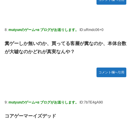
モーニング娘。'25『気になるその気の歌』ってガチで名曲
だと思うんだけど
5期・6期 人気ランキング
冨里奈央ちゃん、おへそ見せガチでエグいって・・・
8:
mutyunのゲーム+α ブログがお送りします。
ID:uRmdc06+0
糞ゲーしか無いのか、買ってる客層が糞なのか、本体台数
が大嘘なのかどれが真実なんや？
コメント欄へ引用
9:
mutyunのゲーム+α ブログがお送りします。
ID:7bTE4gA90
コアゲーマーイズデッド