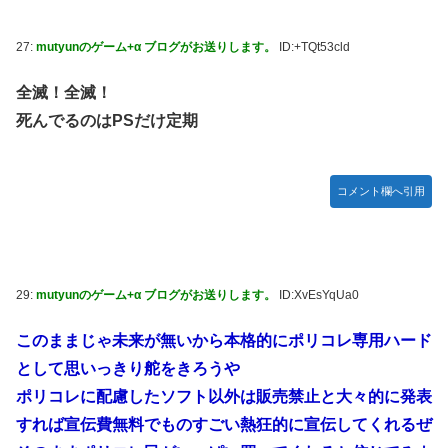
27:
mutyunのゲーム+α ブログがお送りします。
ID:+TQt53cld
全滅！全滅！
死んでるのはPSだけ定期
コメント欄へ引用
29:
mutyunのゲーム+α ブログがお送りします。
ID:XvEsYqUa0
このままじゃ未来が無いから本格的にポリコレ専用ハード
として思いっきり舵をきろうや
ポリコレに配慮したソフト以外は販売禁止と大々的に発表
すれば宣伝費無料でものすごい熱狂的に宣伝してくれるぜ