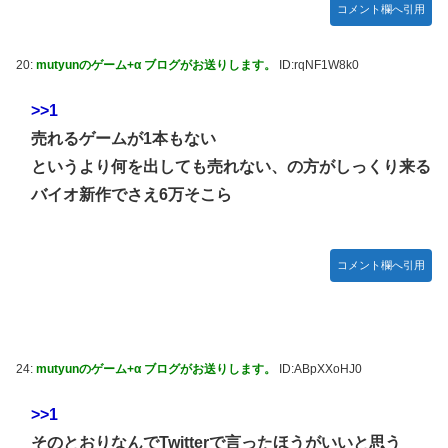
番組が最新SNSの数十年先を行っていたと話題に
ジャグラーやってる奴ってヤバいの多すぎじゃね？？？
コメント欄へ引用
【艦これ】これがラ級ちゃんの水着modeか・・・！
今季もタイトル獲得を目指すFC町田ゼルビア黒田剛監督が
抱負を語る
20:
mutyunのゲーム+α ブログがお送りします。
ID:rqNF1W8k0
ぐらんぶる Season 3 第5話 感想：耕平がタレントの替え玉
に！奇行にはちゃんと意味があった！
>>1
竹﨑由佳アナ ピタパンのお尻！！
売れるゲームが1本もない
【ウマ娘】セイちゃんの攻撃力を見よ！！！
というより何を出しても売れない、の方がしっくり来る
【画像】島田フミカネ先生、ひたすらエッチな絵を上げ続け
バイオ新作でさえ6万そこら
る存在になってしまう
【ウマ娘】（悲報）ナイスネイチャ、討ち取られる
コメント欄へ引用
【画像あり】ワイ、今更SSSS.GRIDMANを観賞するも面白
過ぎて今まで観てなかったを後悔する…
【バンダイ】「食玩」「プライズ」「ガシャポン」2026年8
月発売商品【発売スケジュール】
24:
mutyunのゲーム+α ブログがお送りします。
ID:ABpXXoHJ0
【悲報】AV女優さん、キモオタチー牛弱男どもの「おはよ
う」にブチギレｗｗｗ
>>1
【〈物語〉シリーズ】セガ「忍野忍」「斧乃木余接」プライ
そのとおりなんでTwitterで言ったほうがいいと思う