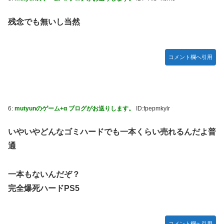
かDL版選ぶ理由だわとかなんなんアホなのか
残念でも無いし当然
【ウマ娘】夜に食べるアイスおいち！「きーん」ってする
ち。
【にじさんじ】本日20時から、ののはとあゆゆでコラボ！
コメント欄へ引用
広島県知事ら「核抑止論、根本的におかしい。軍拡競争を助
長し世界を不安定化させるだけ」
部屋作りゲーム、確率で出現するイカを見るとクラッシュす
る不具合が発生
6:
mutyunのゲーム+α ブログがお送りします。
ID:fpepmkylr
積水ハウス「地面師に55億円騙し取られた…」ワイ「はえー
かわいそう…会社滅茶苦茶やろなぁ」
いやいやどんなゴミハードでも一本くらい売れるんだよ普
通
【激震】韓国人「韓国サッカー協会、W杯・五輪で複数回の
性接待を行い審判を買収していたことが発覚…（ﾌﾞﾙﾌﾞﾙ」＝
韓国の反応
一本もないんだぞ？
【元NMB48】安部若菜、卒業して早くもお酒解禁
完全爆死ハードPS5
冨里奈央ちゃん、罰ゲームのセミをずっと気にしてたｗ【乃
木坂46】
コメント欄へ引用