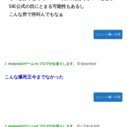
ズフィギュア【彩色原型公開】
SIE公式の目にとまる可能性もあるし
【画像】令和最新版のあのちゃん、可愛過ぎてワイらにブッ
こんな所で何叫んでもなぁ
刺さりまくりw w w w w w
【ナイトレイン】 舐め腐ったネタビルドで床舐めしまくる
「俺って面白いやろ？」みたいな寒い奴
コメント欄へ引用
連合のモルモット部隊の部隊長になりました 第45話
【ウルトラQ】 「ナメゴン」とかいうシリーズ初の宇宙怪獣
【デレマス】 橘ありす「あなたの瞳には」
2:
mutyunのゲーム+α ブログがお送りします。
ID:fpepmkylr
【艦これ】 募：ヴィスビィの触媒
こんな爆死王今までなかった
やるやらでっきーのクラス転移ダンジョンサバイバル・闇鍋
あんこ仕立て 第45話
【画像】『金田一少年の事件簿』で好きな死体ランキング１
コメント欄へ引用
位がこちら！
やる夫のダンジョン運営記180-おまけ31 埋めネタ「17話舞
台裏2 土産物市・当日」
ソフトの入れ替えなんて10秒で済むのにそれを面倒くさいと
3:
mutyunのゲーム+α ブログがお送りします。
ID:+7vb+hJm0