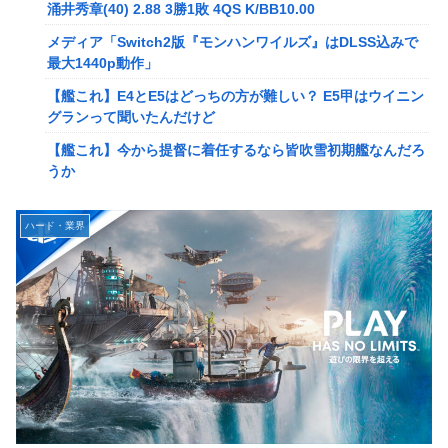
メディア「Switch2版『モンハンワイルズ』はDLSS込みで
涌井秀章(40) 2.88 3勝1敗 4QS K/BB10.00
最大1440p動作」
メディア「Switch2版『モンハンワイルズ』はDLSS込みで
【艦これ】E4とE5はどっちの方が難しい？ E5甲はウイニン
最大1440p動作」
グランって聞いたんだけど
【艦これ】E4とE5はどっちの方が難しい？ E5甲はウイニン
【艦これ】今から提督に着任するなら皆吹雪初期艦なんだろ
グランって聞いたんだけど
うか
【艦これ】今から提督に着任するなら皆吹雪初期艦なんだろ
【艦これ】バニ黒潮親潮 他
うか
中西悠理アナ 袖口からインナーチラ見え！！
【悲報】Amazon、デザイン改悪か
ハード・業界
【ポケモンGO】リモート交換って 大半が交換レート合わせ
【速報】専門家「イオンモール熊本の爆心地に”こんなも
ない奴多くね？
の”があったんだけど…」
【衝撃】クルタ族虐 殺の犯人、ツェリードニヒで確定！ク
【画像】かつて天下を獲っていたYouTuberの現在ｗｗｗｗ
ロロの演劇のせいで2人も無駄死ににwwww
【速報】熊本イオンモール、爆発の原因は『これ』の可能性
【悲報】ライター「ちいかわが反社とコラボしてた」ﾊﾟｼｬｯ
【悲報】コレコレ、月収1億円ｗｗｗそりゃ外出るのにボデ
死神のコスプレをして隣のビルの屋上から病院を眺めていた
ィガードつけるわ…
男を逮捕ｗｗｗ
【悲報】有名漫画家、がんを公表「大腸癌になってしまいま
【画像】コスプレイヤーが死ぬ気で痩せた結果ｗｗｗｗ
した。肝臓に転移も見られてステージ4です」