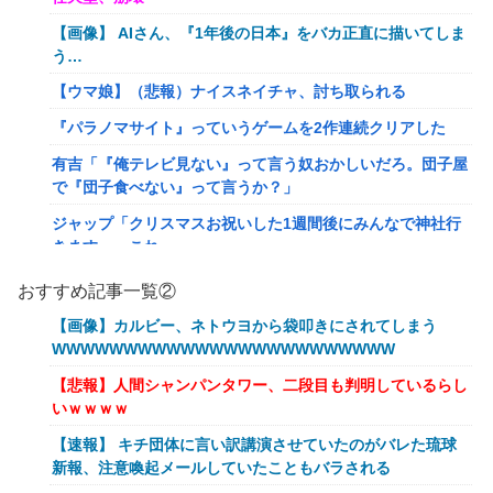
【画像】 AIさん、『1年後の日本』をバカ正直に描いてしま
う…
【ウマ娘】（悲報）ナイスネイチャ、討ち取られる
『パラノマサイト』っていうゲームを2作連続クリアした
有吉「『俺テレビ見ない』って言う奴おかしいだろ。団子屋
で『団子食べない』って言うか？」
ジャップ「クリスマスお祝いした1週間後にみんなで神社行
きます」←これ
【画像】令和最新版のあのちゃん、可愛過ぎてワイらにブッ
おすすめ記事一覧②
刺さりまくりw w w w w w
【画像】カルビー、ネトウヨから袋叩きにされてしまう
オワコン扱いされていたデジモンさん、令和に全盛期を超え
WWWWWWWWWWWWWWWWWWWWWWWW
る利益を生み出していた
【悲報】人間シャンパンタワー、二段目も判明しているらし
【爆笑ｗ】バッグひったくりを試みた男、バイクを盗られ
いｗｗｗｗ
る！
【速報】 キチ団体に言い訳講演させていたのがバレた琉球
【動画】新型のさすまた、限界突破www
新報、注意喚起メールしていたこともバラされる