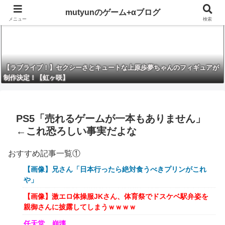
mutyunのゲーム+αブログ
メニュー
検索
【ラブライブ！】セクシーさとキュートな上原歩夢ちゃんのフィギュアが
制作決定！【虹ヶ咲】
PS5「売れるゲームが一本もありません」
←これ恐ろしい事実だよな
おすすめ記事一覧①
【画像】兄さん「日本行ったら絶対食うべきプリンがこれ
や」
【画像】激エロ体操服JKさん、体育祭でドスケベ駅弁姿を
親御さんに披露してしまうｗｗｗｗ
任天堂、崩壊