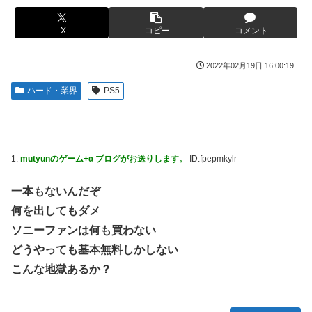
【ROBOT魂】 88,000のミーティアが二次も即完売なの大人
伊勢鈴蘭さん、コカ・コーラ愛を全力アピール！
気すぎる…
X
コピー
コメント
無期懲役、去年の仮釈放わずか４人…もう実質終身刑だった
【デレマス】 紗南「アイドルに似合うポケモン？」
【画像】田中みな実さん、妊娠中とは思えないヒール姿で登
ブラッドボーン全クリしたんだが
2022年02月19日 16:00:19
場してしまう
【画像】田中みな実さん、妊娠中とは思えないヒール姿で登
ハード・業界
PS5
【画像】令和最新版のあのちゃん、可愛過ぎてワイらにブッ
場してしまう
刺さりまくりw w w w w w
ワイ手取り15万正社員→副業でウーバーやってるんやが金が
【画像】日焼け口リの締まったお尻っていいよね！ｗｗｗｗ
ない
ｗ
1:
mutyunのゲーム+α ブログがお送りします。
ID:fpepmkylr
株式投資、若年男性の自信喪失の原因に-6割超が「人生の敗
熊本･八代港で自衛隊の「病院船」が医療提供開始、診察と
者」自認
薬剤処方…被災者向け大浴場も！
一本もないんだぞ
【緊急】お笑いジャングルポケット斉藤慎二被告に懲役7年
【悲報】コメ農家「高市総理には愛想尽かした」売値は生産
何を出してもダメ
の求刑←これ…
原価の半分以下に…肥料代や燃料代は高騰「今年でやめる」
ソニーファンは何も買わない
農家も
【ウマ娘】セイちゃんの攻撃力を見よ！！！
どうやっても基本無料しかしない
【悲報】かつての「快楽天」が微妙になったわけｗｗｗｗｗ
【悲報】人気配信者「はっきり言う、ジャングリア沖縄ほん
こんな地獄あるか？
とーーーーーーーーにおもんない！！！！」→炎上
【有能】政府「トラックはサービスエリア利用有料化すれば
サボらず走るし流問題解決じゃね？」
海外「全部日本の真似だったのか…」 日本の普通のテレビ