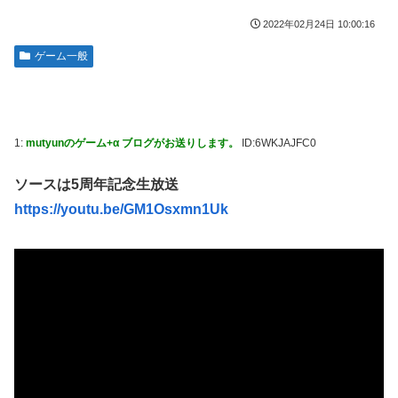
某野党議員が「自分を批判する垢は工作垢だ」と示唆、複数
2022年02月24日 10:00:16
【画像】人気漫画「サンキューピッチ」6巻の表紙、えちえ
の一般人アカウントを晒し上げにしてしまい……
ちすぎて限界突破ｗｗｗｗ
ゲーム一般
【画像】宇垣美里さん(35)、バカデカ乳を強調させた最新の
【世も末】セクシー女優「熊本に300万円寄付」→ (ヽ´ん`)
姿wwww
「汚い金でもありがとう」
【衝撃】30代婚活女さん、年収1000万円の人と結婚した
海外「世界で日本を死守するぞ！」 日本の消防署を訪れた
い！！→勿論お前ら結婚してあげるよな？？？？？？？
ちびっ子集団が世界をメロメロに
1:
mutyunのゲーム+α ブログがお送りします。
ID:6WKJAJFC0
【艦これ】みんなもう終わってそうだから聞くんだけど E3-
海外「全部日本の真似だったのか…」 日本の普通のテレビ
2ってサブの穴が空いてないダイハツ駆逐並べて 高速＋とか
ソースは5周年記念生放送
番組が最新SNSの数十年先を行っていたと話題に
してるとアホほど時間かかる？
https://youtu.be/GM1Osxmn1Uk
米国「日本よ、そろそろ利上げしろ」高市政権の経済政策に
【艦これ】酔って妹に絡むアブルッツィ 他
圧力ｗ
【艦これ】今回のかわいい大賞は決まった
「いきなりステーキ」の反対ｗｗｗｗｗｗｗｗｗ
パチンコ代を稼ぐ為に白タクやってた82歳のおじいちゃんが
【NGS】ルーサー緊急、新武器、東方コラボ、EXレベル
逮捕される 逮捕の数日前に釈放されたばかりなのに即再犯
40… 8/5はアップデート盛り沢山！？貴様ら何から始める？
( •᷄ὤ•᷅ )
実際のところ中国って日本をどうしたいんやろな？
【生後1日めから】赤ちゃんと大きな犬の成長記録、愛らし
体調不良で休んでパチンコ通ってたら、数十日単位の証拠写
い動画が話題に
真撮られて会社クビになった