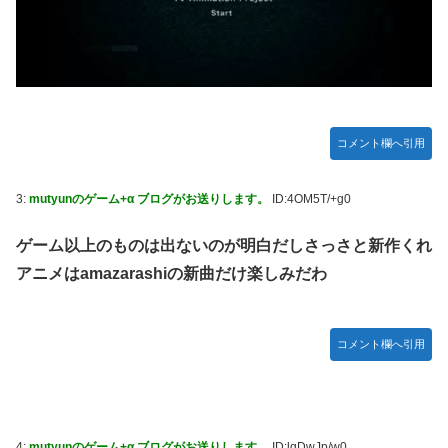
約開始】
【アイマス】 アイドル達が雑談してるだけ【モバマス】
【朗報】メディア「PS6発売後もPS5はまだまだ現役」
【艦これ】みんなもう終わってそうだから聞くんだけど E3-
2ってサブの穴が空いてないダイハツ駆逐並べて 高速＋とか
コメント欄へ引用
してるとアホほど時間かかる？
【艦これ】酔って妹に絡むアブルッツィ 他
3:
mutyunのゲーム+α ブログがお送りします。
ID:4OM5T/+g0
【艦これ】今回のかわいい大賞は決まった
ゲーム以上のものは出ないのが明白だしさっさと新作くれ
【艦これ】ジャージ鹿島 他
アニメはamazarashiの新曲だけ楽しみだわ
PS4「アイマススターリットシーズン」最新PV「新曲:夏の
Bang!!MV」公開！さらに「体験版」の配信が決定！
コメント欄へ引用
連合のモルモット部隊の部隊長になりました 第42話
【HUNTER×HUNTER】センリツが本気を出せば、BW号を
全滅出来るという事実・・・
【朗報】 任天堂、microSD Expressを普及させてしまう…
4:
mutyunのゲーム+α ブログがお送りします。
ID:lgDwJp/w0