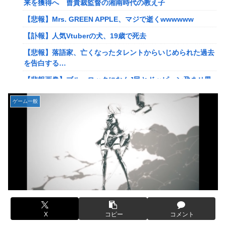
来を獲得へ 曺貴裁監督の湘南時代の教え子
【悲報】若者「転勤とか無理」→企業、ついに制度を変え始
【悲報】Mrs. GREEN APPLE、マジで逝くwwwwww
める
【訃報】人気Vtuberの犬、19歳で死去
病気でウィッグと知った途端、女性社員を無視＆最低の性的
【悲報】落語家、亡くなったタレントからいじめられた過去
暴言を吐く会社男たち！裏で告発した結果、部署解体＆異動
を告白する…
で減給の地獄を見ることにｗｗ←人として最低限の倫理観す
ら欠如してる
【悲報画像】ブルーロックになんJ民とドッピュン孕ませ男
登場www
通学電車でイキリオタク3人組にイヤホン抜かれて「違法サ
イトで見るな！」と絡まれた→「Netflixですが…？」と返し
ゲーム一般
息子のオ●ニーを発見したワイの嫁、全ての対応を間違えて
たらキョドって別車両へ逃走…20代にもなって群れてイキっ
しまう…
てくんな
【動画】女子「勃ってんじゃん笑」男子「うるさい//」女子
専業主婦の私に毎日暴言電話をかけてくるトメ！声優学校で
「キャハハ！」→フ●ラ開始ｗｗｗｗｗｗｗｗｗｗ
培った声色チェンジで間違い電話ループ⇒極道になりすまし
てドス声で脅した結果←声優スキルの無駄遣いが最高すぎる
佐々木舞音アナ 短パン、生足、横乳 バレーレポート！！
ｗｗｗ
割とマジで日本の少子化の原因って何なのか
【悲報】落語家、亡くなったタレントからいじめられた過去
韓国型イージス搭載の次世代駆逐艦「KDDX」1番艦…2032
を告白する…
年竣工と公示！
X
コピー
コメント
【悲報画像】ブルーロックになんJ民とドッピュン孕ませ男
【画像】フジの新人アナさん、二人とも腋を見せてくれない
登場www