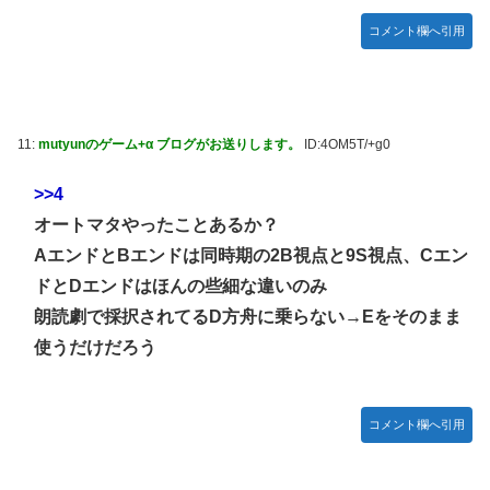
コメント欄へ引用
【のぎおび】乃木坂のマイナスイオン鈴木佑捺ちゃん 盛り
あがり18440 ギフト52564 18:15～
【ハロプロ】事務所「新曲は年1リリース、これで1年頑張っ
て」 ← これ
11:
mutyunのゲーム+α ブログがお送りします。
ID:4OM5T/+g0
【櫻坂46】失踪... 藤吉夏鈴、紹介映像解禁【踊る大捜査線
N.E.W】
>>4
Juice=Juiceさん「TIF2026」で1位獲得ｷﾀ━━━━(ﾟ
オートマタやったことあるか？
∀ﾟ)━━━━!!
AエンドとBエンドは同時期の2B視点と9S視点、Cエン
【速報】BEYOOOOONDS、重大発表のお知らせ
ドとDエンドはほんの些細な違いのみ
【AIイラスト】フェラをしている女の子のAIエロ画像まとめ
朗読劇で採択されてるD方舟に乗らない→Eをそのまま
【アニメ調】 Part 3
使うだけだろう
コメント欄へ引用