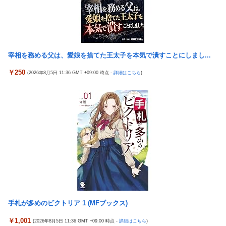
【艦これ】みんなもう終わってそうだから聞くんだけど E3-2って
サブの穴が空いてないダイハツ駆逐並べて 高速＋とかしてるとア
ホほど時間かかる？
【艦これ】酔って妹に絡むアブルッツィ 他
宰相を務める父は、愛娘を捨てた王太子を本気で潰すことにしまし...
【艦これ】今回のかわいい大賞は決まった
￥250
(2026年8月5日 11:36 GMT +09:00 時点 -
詳細はこちら
)
PS4「アイマススターリットシーズン」最新PV「新曲:夏の
Bang!!MV」公開！さらに「体験版」の配信が決定！
【二次エ□】 信濃(アズールレーン)ママの服の中でばぶばぶ甘え
たいエ□画像
浦和レッズ退団のMF中島翔哉がポルトガル2部ポルティモネンセ
加入決定 4年ぶりの古巣復帰に
モーニング娘｡次期エース鈴木もあ🩷性格も言葉使い(｢なの｣使い)
も道重さゆみに激似な件🩷
スロッターさん「最近の台はアレ引け、コレ引けうるさい。指図
すんな！！！」
手札が多めのビクトリア 1 (MFブックス)
【朗報】 任天堂、microSD Expressを普及させてしまう…
￥1,001
(2026年8月5日 11:36 GMT +09:00 時点 -
詳細はこちら
)
年商10億円を超える「ひとり親方」が激増、Mac miniを大量購