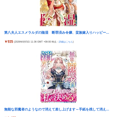
【速報】ジャンポケ斎藤、求刑7年で逝く。実刑確実か
【朗報】最新台「eエデンズゼロ」わずか1時間48分で一撃9万
5000発コンプリートを達成してしまうｗ 究極LT期待出玉2万発
海外「世界で日本を死守するぞ！」 日本の消防署を訪れたちびっ
超えの現行最強スペックは伊達じゃないな…
子集団が世界をメロメロに
近所のコープにいる爺さん、隙あらば「他人のカゴ」に商品を入
海外「全部日本の真似だったのか…」 日本の普通のテレビ番組が
れようとする
最新SNSの数十年先を行っていたと話題に
第八夫人エスメラルダの陰湿 断罪済み令嬢、蛮族嫁入りハッピー...
パチンコ店「今日がグランドオープンから15周年記念日です！」
米国「日本よ、そろそろ利上げしろ」高市政権の経済政策に圧力
←ワイ「五万負けてます」
￥935
ｗ
(2026年8月5日 11:36 GMT +09:00 時点 -
詳細はこちら
)
女戦士・猫獣人・ハーフエルフ・僧侶の4人パーティ
トランプ大統領「日本が助けを求めてきた！」
【艦これ】みんなもう終わってそうだから聞くんだけど E3-2って
内閣広報官「高市総理が避難所を３分しか視察しなかったなんて
サブの穴が空いてないダイハツ駆逐並べて 高速＋とかしてるとア
デマ！50分いたぞ😡」 →事実上の視察は数分で正解
ホほど時間かかる？
韓国人の対日好感度が過去最高に、「ノージャパン」は終わっ
【艦これ】酔って妹に絡むアブルッツィ 他
た？＝ネット「中国より100倍いい」
【艦これ】今回のかわいい大賞は決まった
【速報】米軍、主要迎撃ミサイルの80％使い果たす 米軍高官「今
の米国は危険な水準」
【二次エ□】 信濃(アズールレーン)ママの服の中でばぶばぶ甘え
たいエ□画像
ホンダ、営業利益5307億円で過去最高を記録
パチンコ代を稼ぐ為に白タクやってた82歳のおじいちゃんが逮捕
【熊本地震】共産党信者「わたしが避難所を代表して首相と話せ
無能な邪魔者のようなので消えて差し上げます～手紙を残して消え...
される 逮捕の数日前に釈放されたばかりなのに即再犯
るなら他の方々の要望などを伝えると思う」 ネット「とうとう気
に食わない避難者disを始...