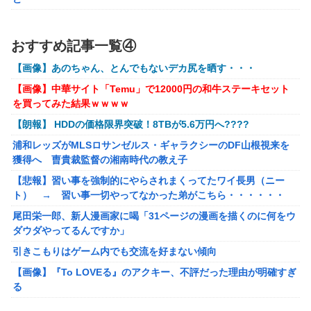
【艦これ】今回のかわいい大賞は決まった
【動画】 奇跡の原石！！！女の子がイク姿を公開！乳首ピンピン
でマ●コ濡れ濡れの姿が凄い！
PS4「アイマススターリットシーズン」最新PV「新曲:夏の
おすすめ記事一覧④
Bang!!MV」公開！さらに「体験版」の配信が決定！
【動画】紐ビキニの白人女子さん、完全にロックオンされてしま
【画像】あのちゃん、とんでもないデカ尻を晒す・・・
うｗｗｗｗｗｗ
【HUNTER×HUNTER】センリツが本気を出せば、BW号を
【画像】中華サイト「Temu」で12000円の和牛ステーキセット
遠方の海岸にヒグマを発見→Pixelの100倍ズームで撮影したら…
全滅出来るという事実・・・
を買ってみた結果ｗｗｗｗ
【悲報】デジタル化についていけない人たち、ガチで社会から取
お前らが思うバカゲーて何？
【朗報】 HDDの価格限界突破！8TBが5.6万円へ????
り残され始める
成人向けゲーム『ヤリステ メスブター』開発者絶望、銀行
浦和レッズがMLSロサンゼルス・ギャラクシーのDF山根視来を
オンワード、熊本地震を受け社内ルールを大幅変更
がsteamからの入金を拒否→金が入ってなくても売上金額分
獲得へ 曺貴裁監督の湘南時代の教え子
の納税義務あり
高市首相の被災地動画に批判…木原官房長官「BGMも情報発信の
【悲報】習い事を強制的にやらされまくってたワイ長男（ニー
一つ」
【画像】泉「セラス！開けてくれ！セラァス!!」【ラブライ
ト） → 習い事一切やってなかった弟がこちら・・・・・・
【朗報】マンジャラーワイ、マンジャロ使用して8週間たった結
ブ！蓮ノ空】
尾田栄一郎、新人漫画家に喝「31ページの漫画を描くのに何をウ
果
除霊ゲームさん、泣く泣くクソアプデしてしまう
ダウダやってるんですか」
ココリコ遠藤妻「家のエアコン全部変えたら300万円。高すぎま
引きこもりはゲーム内でも交流を好まない傾向
せんか？」
【画像】『To LOVEる』のアクキー、不評だった理由が明確すぎ
【悲報】俺、「株の損失」が凄すぎて死にたい・・・
る
専門家「日本車はダサい、見てて恥ずかしい」
【動画】美女さん、バッチリメイク女子を強烈に煽るｗｗｗｗｗ