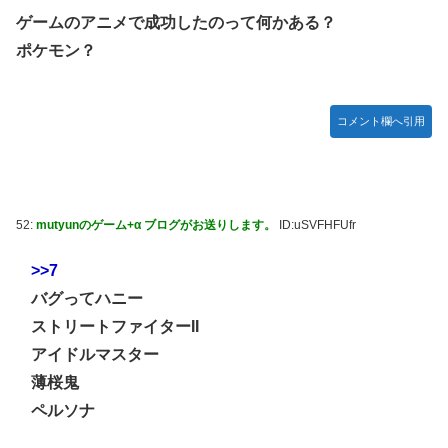
ゲームのアニメで成功したのって何かある？
ポケモン？
コメント欄へ引用
52:
mutyunのゲーム+α ブログがお送りします。
ID:uSVFHFUfr
>>7
バグってハニー
ストリートファイターΙΙ
アイドルマスター
薄桜鬼
ペルソナ