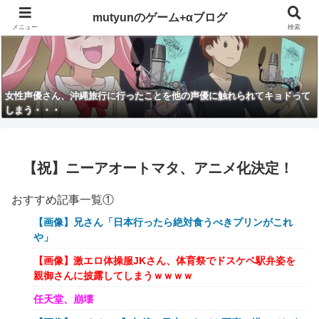
mutyunのゲーム+αブログ
メニュー
検索
女性声優さん、沖縄旅行に行ったことを他の声優に触れられてキョドって
しまう・・・
【祝】ニーアオートマタ、アニメ化決定！
おすすめ記事一覧①
【画像】兄さん「日本行ったら絶対食うべきプリンがこれ
や」
【画像】激エロ体操服JKさん、体育祭でドスケベ駅弁姿を
親御さんに披露してしまうｗｗｗｗ
任天堂、崩壊