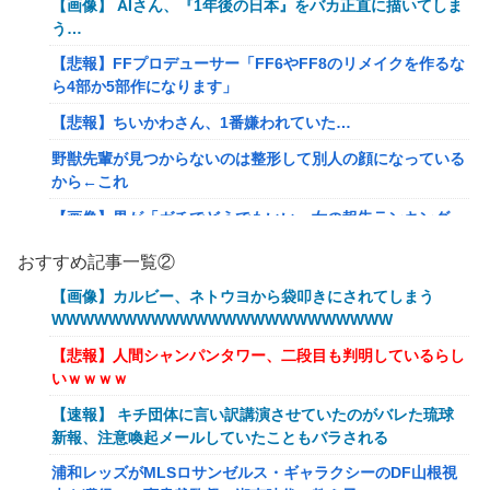
【画像】 AIさん、『1年後の日本』をバカ正直に描いてしま
う…
【悲報】FFプロデューサー「FF6やFF8のリメイクを作るな
ら4部か5部作になります」
【悲報】ちいかわさん、1番嫌われていた…
野獣先輩が見つからないのは整形して別人の顔になっている
から←これ
【画像】男が「ガチでどうでもいい」女の報告ランキング、
圧倒的第１位と言えば『コレ』w w w w w w w w w w
おすすめ記事一覧②
【悲報】みい山作者さん、あらゆる過去を消しまくる
【画像】カルビー、ネトウヨから袋叩きにされてしまう
【艦これ】 E5の対潜レベリング用に装備調整してるんだけ
WWWWWWWWWWWWWWWWWWWWWWWW
ど・・・
【悲報】人間シャンパンタワー、二段目も判明しているらし
あなたは衛宮士郎の代わりに五次に挑むようです 第411話
いｗｗｗｗ
【悲報】バンダイ、とんでもないガシャポンを1500円で販
【速報】 キチ団体に言い訳講演させていたのがバレた琉球
売する
新報、注意喚起メールしていたこともバラされる
海外「世界で日本を死守するぞ！」 日本の消防署を訪れた
浦和レッズがMLSロサンゼルス・ギャラクシーのDF山根視
ちびっ子集団が世界をメロメロに