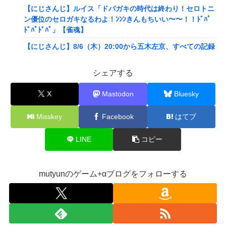
【にじさんじ】ルイス「ドパガキの時代は終わり！セロトニ
ン優位のセロガキなるわよ！ﾝﾝﾝきんもちいい〜〜！！ﾄﾞﾊﾟ
ﾄﾞﾊﾟﾄﾞﾊﾟ」【雀魂】
【にじさんじ】8/6（木）20:00から五木左京、すべての記録
をメモ帳で行う、長尾景先輩に表計算ソフトの便利さを知っ
ていただく
シェアする
【艦これ】 E5の対潜レベリング用に装備調整してるんだけ
X
Mastodon
Bluesky
ど・・・
【画像】旅人女子「夜景を撮りたかっただけなのに、故郷の
Misskey
Facebook
はてブ
村が燃やされたみたいになった」←26万ｲｲﾈｗｗｗｗ
【悲報】Mrs. GREEN APPLE、マジで逝くwwwwww
LINE
コピー
【画像】X女子「ガチでこういう彼氏欲しくて息できん」
2000万バズ
mutyunのゲーム+αブログをフォローする
【悲報】結婚相談所職員、子なし女にド正論を述べてしまう
ｗｗｗｗ
女子小学生｢先生、好き｣ 教師｢くっ…(葛藤｣→我慢できずハ
メ撮りカーセックスして教員免許剥奪