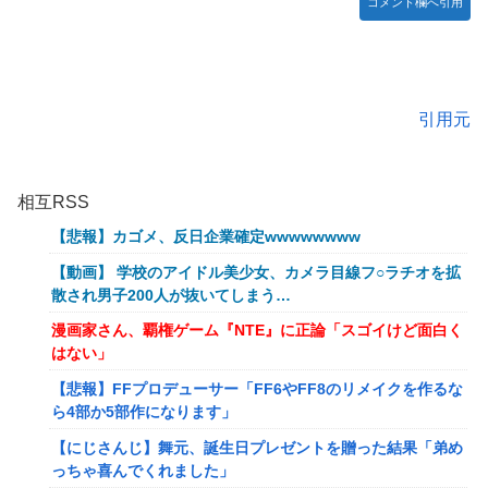
コメント欄へ引用
引用元
相互RSS
【悲報】カゴメ、反日企業確定wwwwwwww
【動画】 学校のアイドル美少女、カメラ目線フ○ラチオを拡
散され男子200人が抜いてしまう…
漫画家さん、覇権ゲーム『NTE』に正論「スゴイけど面白く
はない」
【悲報】FFプロデューサー「FF6やFF8のリメイクを作るな
ら4部か5部作になります」
【にじさんじ】舞元、誕生日プレゼントを贈った結果「弟め
っちゃ喜んでくれました」