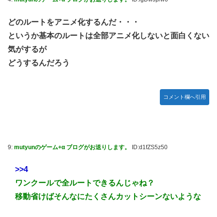
【デレマス】 橘ありす「あなたの瞳には」
どのルートをアニメ化するんだ・・・
ヴィクターはエインフェリアを集めるようです 第75話
というか基本のルートは全部アニメ化しないと面白くない
お前らが思うバカゲーて何？
気がするが
『ゼルダの伝説BotW』が出て10年になろうとしてるけどま
どうするんだろう
だ越えたゲーム出てない
成人向けゲーム『ヤリステ メスブター』開発者絶望、銀行
がsteamからの入金を拒否→金が入ってなくても売上金額分
コメント欄へ引用
の納税義務あり
【画像】泉「セラス！開けてくれ！セラァス!!」【ラブライ
ブ！蓮ノ空】
内閣広報官「高市総理が避難所を３分しか視察しなかったな
9:
mutyunのゲーム+α ブログがお送りします。
ID:d1fZS5z50
んてデマ！50分いたぞ😡」 →しかし事実上の視察は数分で
正解
>>4
除霊ゲームさん、泣く泣くクソアプデしてしまう
ワンクールで全ルートできるんじゃね？
移動省けばそんなにたくさんカットシーンないような
韓国人「本日チームをサヨナラ負けさせたイ・ジョンフの守
備、ガチでヤバ過ぎる…」→「のび太レベルの守備ｗｗ」＝
韓国の反応