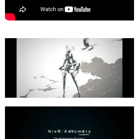
【ウマ娘】セイちゃんの攻撃力を見よ！！！
内閣広報官「高市総理が避難所を３分しか視察しなかったな
んてデマ！50分いたぞ😡」 →しかし事実上の視察は数分で
【悲報】サイゼ絵師、アカウント停止に追い込まれる
正解
wwwwwww
刈川くるみアナ ノースリーブの巨乳！！
【艦これ】ジャージ鹿島 他
堀江由衣(49)がまだ誰のものでもないという現実ｗｗｗｗ
【画像】みい山作者、結構ヤバい事態になる。とんでもない
人物との打ち合わせを自白していた
【ウマ娘】なんだかんだ人はダイワスカーレットに帰ってく
る
「X-Men ’97」シーズン２ ８話 感想まとめ
【ウマ娘】ライトオはこういう事言う
「サカモトデイズ」最新話、ついに新旧ORDERが集結し、
坂本スラーと総力戦に突入！！！
【ガンプラ再販】 HG「ジェスタ (シェザール隊仕様 A班装
備)」「ジェスタ (シェザール隊仕様 B&C班装備)」【11時予