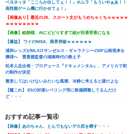
【画像】『To LOVEる』のアクキー、不評だった理由が明
ベヨネッタ「ここらか出してぇ！！」ホムラ「もういやぁあ！！
確すぎる
高性能ゲーム機に行かせてぇ！」
【悲報画像】ブルーロックになんJ民とドッピュン孕ませ男
【画像あり】最近のJK、スカート丈がもうめちゃくちゃｗｗｗｗ
登場www
ｗｗｗｗｗｗｗｗ
【画像】絵師様、AIにビビりすぎて絵が目茶苦茶になる
【画像】AKBのセンター、レベチな事が世間にバレ始めるｗ
ｗｗｗｗｗｗ
【爆益】 ワイのNISA、限界突破ｗｗｗｗｗｗ
【ガンプラ再販】 HG「ジェスタ (シェザール隊仕様 A班装
浦和レッズがMLSロサンゼルス・ギャラクシーのDF山根視来を
備)」「ジェスタ (シェザール隊仕様 B&C班装備)」【11時予
獲得へ 曺貴裁監督の湘南時代の教え子
約開始】
松本人志企画・プロデュース『ドキュメンタル』、アメリカで初
【艦これ】みんなもう終わってそうだから聞くんだけど E3-
の制作が決定
2ってサブの穴が空いてないダイハツ駆逐並べて 高速＋とか
整形してはいけないみたいな風潮、冷静に考えると謎だよな
してるとアホほど時間かかる？
【艦これ】 E5の対潜レベリング用に装備調整してるんだけ
【艦これ】酔って妹に絡むアブルッツィ 他
ど・・・
【艦これ】今回のかわいい大賞は決まった
【動画】 奇跡の原石！！！女の子がイク姿を公開！乳首ピンピン
でマ●コ濡れ濡れの姿が凄い！
PS4「アイマススターリットシーズン」最新PV「新曲:夏の
おすすめ記事一覧④
Bang!!MV」公開！さらに「体験版」の配信が決定！
【動画】紐ビキニの白人女子さん、完全にロックオンされてしま
【画像】あのちゃん、とんでもないデカ尻を晒す・・・
うｗｗｗｗｗｗ
【HUNTER×HUNTER】センリツが本気を出せば、BW号を