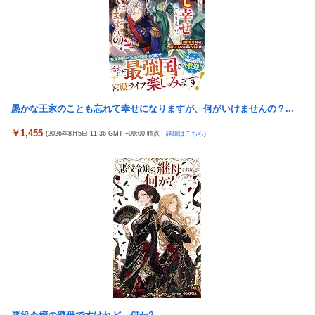
を吐く会社男たち！裏で告発した結果、部署解体＆異動で減給の
オンワード、熊本地震を受け社内ルールを大幅変更
地獄を見ることにｗｗ←人として最低限の倫理観すら欠如してる
高市首相の被災地動画に批判…木原官房長官「BGMも情報発信の
通学電車でイキリオタク3人組にイヤホン抜かれて「違法サイト
一つ」
で見るな！」と絡まれた→「Netflixですが…？」と返したらキョ
ドって別車両へ逃走…20代にもなって群れてイキってくんな
日本の永住権、ガチで取得困難へ…外国人「もう日本は諦める」
【悲報】落語家、亡くなったタレントからいじめられた過去を告
【悲報】若者「転勤とか無理」→企業、ついに制度を変え始める
白する…
愚かな王家のことも忘れて幸せになりますが、何がいけませんの？...
病気でウィッグと知った途端、女性社員を無視＆最低の性的暴言
【悲報画像】ブルーロックになんJ民とドッピュン孕ませ男登場
を吐く会社男たち！裏で告発した結果、部署解体＆異動で減給の
￥1,455
(2026年8月5日 11:36 GMT +09:00 時点 -
詳細はこちら
)
www
地獄を見ることにｗｗ←人として最低限の倫理観すら欠如してる
【画像】人気漫画「サンキューピッチ」6巻の表紙、えちえちす
通学電車でイキリオタク3人組にイヤホン抜かれて「違法サイト
ぎて限界突破ｗｗｗｗ
で見るな！」と絡まれた→「Netflixですが…？」と返したらキョ
ドって別車両へ逃走…20代にもなって群れてイキってくんな
【世も末】セクシー女優「熊本に300万円寄付」→ (ヽ´ん`)「汚い
金でもありがとう」
【朗報】「実質賃金」、6カ月連続プラスｗｗｗｗｗ
【速報】ジャンポケ斎藤、求刑7年で逝く。実刑確実か
【朗報】最新台「eエデンズゼロ」わずか1時間48分で一撃9万
5000発コンプリートを達成してしまうｗ 究極LT期待出玉2万発
海外「世界で日本を死守するぞ！」 日本の消防署を訪れたちびっ
超えの現行最強スペックは伊達じゃないな…
子集団が世界をメロメロに
近所のコープにいる爺さん、隙あらば「他人のカゴ」に商品を入
海外「全部日本の真似だったのか…」 日本の普通のテレビ番組が
れようとする
最新SNSの数十年先を行っていたと話題に