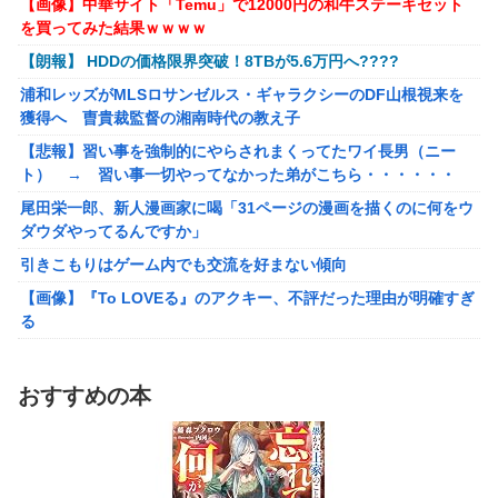
【画像】中華サイト「Temu」で12000円の和牛ステーキセット
遠方の海岸にヒグマを発見→Pixelの100倍ズームで撮影したら…
全滅出来るという事実・・・
を買ってみた結果ｗｗｗｗ
【悲報】デジタル化についていけない人たち、ガチで社会から取
お前らが思うバカゲーて何？
【朗報】 HDDの価格限界突破！8TBが5.6万円へ????
り残され始める
成人向けゲーム『ヤリステ メスブター』開発者絶望、銀行
浦和レッズがMLSロサンゼルス・ギャラクシーのDF山根視来を
オンワード、熊本地震を受け社内ルールを大幅変更
がsteamからの入金を拒否→金が入ってなくても売上金額分
獲得へ 曺貴裁監督の湘南時代の教え子
の納税義務あり
高市首相の被災地動画に批判…木原官房長官「BGMも情報発信の
【悲報】習い事を強制的にやらされまくってたワイ長男（ニー
一つ」
【画像】泉「セラス！開けてくれ！セラァス!!」【ラブライ
ト） → 習い事一切やってなかった弟がこちら・・・・・・
【朗報】マンジャラーワイ、マンジャロ使用して8週間たった結
ブ！蓮ノ空】
尾田栄一郎、新人漫画家に喝「31ページの漫画を描くのに何をウ
果
除霊ゲームさん、泣く泣くクソアプデしてしまう
ダウダやってるんですか」
ココリコ遠藤妻「家のエアコン全部変えたら300万円。高すぎま
引きこもりはゲーム内でも交流を好まない傾向
せんか？」
【画像】『To LOVEる』のアクキー、不評だった理由が明確すぎ
【悲報】俺、「株の損失」が凄すぎて死にたい・・・
る
専門家「日本車はダサい、見てて恥ずかしい」
【動画】美女さん、バッチリメイク女子を強烈に煽るｗｗｗｗｗ
日本「熊本地震」ハビタ「従業員2人亡くなる」営業部長「ｲｵﾝの
ｗｗ
ｽﾀｯﾌに制止されなかった」日本「部長が連絡後の店員行動を証言
おすすめの本
【動画】 奇跡の原石！！！女の子がイク姿を公開！乳首ピンピン
（謎」イオン「再入館可能の事実ない」→
でマ●コ濡れ濡れの姿が凄い！
【悲報】若者「転勤とか無理」→企業、ついに制度を変え始める
【悲報】デジタル化についていけない人たち、ガチで社会から取
病気でウィッグと知った途端、女性社員を無視＆最低の性的暴言
り残され始める