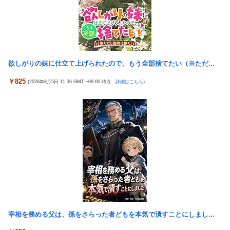
週刊ファミ通に長野桃羽が登場！
実際のところ中国って日本をどうしたいんやろな？
『ゼルダの伝説BotW』が出て10年になろうとしてるけどまだ越
えたゲーム出てない
【試合結果】ヤクルト1-4中日 泥沼6連敗…山野5回4失点
欲しがりの妹に仕立て上げられたので、もう全部捨てたい（※ただ...
【画像】セクシー女優・蓮実クレア、透け乳首がHすぎる
￥825
(2026年8月5日 11:36 GMT +09:00 時点 -
詳細はこちら
)
体調不良で休んでパチンコ通ってたら、数十日単位の証拠写真撮
られて会社クビになった
【朗報】オルタニキは欲しいもの全部もらったな
【動画】仲間に花火を水平撃ちしようとして障害を負ったかもし
れない事故。
【朗報】ワイの貯金、大台に乗る
【画像】ホロライブのあの人、なんか個人情報を色々映してしま
うｗｗｗｗｗｗ
宰相を務める父は、孫をさらった者どもを本気で潰すことにしまし...