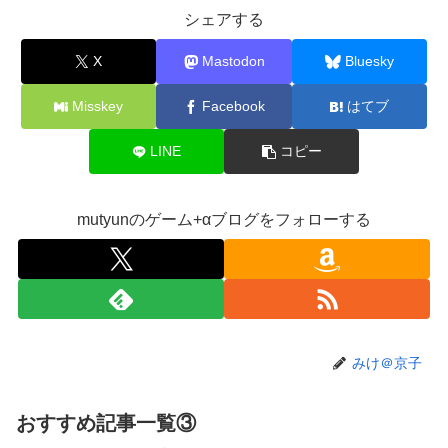
ていただく
シェアする
【艦これ】 E5の対潜レベリング用に装備調整してるんだけ
X
Mastodon
Bluesky
ど・・・
【画像】旅人女子「夜景を撮りたかっただけなのに、故郷の
Misskey
Facebook
はてブ
村が燃やされたみたいになった」←26万ｲｲﾈｗｗｗｗ
【悲報】Mrs. GREEN APPLE、マジで逝くwwwwww
LINE
コピー
【画像】X女子「ガチでこういう彼氏欲しくて息できん」
2000万バズ
mutyunのゲーム+αブログをフォローする
【悲報】結婚相談所職員、子なし女にド正論を述べてしまう
ｗｗｗｗ
女子小学生｢先生、好き｣ 教師｢くっ…(葛藤｣→我慢できずハ
メ撮りカーセックスして教員免許剥奪
【画像】人気漫画「サンキューピッチ」6巻の表紙、えちえ
みけ＠京子
ちすぎて限界突破ｗｗｗｗ
【緊急】ワイ、会社でガチでやらかしたんだけど詳しいやつ
来て・・・・・・
おすすめ記事一覧③