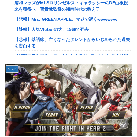
海外「世界で日本を死守するぞ！」 日本の消防署を訪れた
浦和レッズがMLSロサンゼルス・ギャラクシーのDF山根視
ちびっ子集団が世界をメロメロに
来を獲得へ 曺貴裁監督の湘南時代の教え子
【悲報】若者「転勤とか無理」→企業、ついに制度を変え始
【悲報】Mrs. GREEN APPLE、マジで逝くwwwwww
める
【訃報】人気Vtuberの犬、19歳で死去
病気でウィッグと知った途端、女性社員を無視＆最低の性的
【悲報】落語家、亡くなったタレントからいじめられた過去
暴言を吐く会社男たち！裏で告発した結果、部署解体＆異動
を告白する…
で減給の地獄を見ることにｗｗ←人として最低限の倫理観す
ら欠如してる
【悲報画像】ブルーロックになんJ民とドッピュン孕ませ男
登場www
通学電車でイキリオタク3人組にイヤホン抜かれて「違法サ
イトで見るな！」と絡まれた→「Netflixですが…？」と返し
ソフト
息子のオ●ニーを発見したワイの嫁、全ての対応を間違えて
たらキョドって別車両へ逃走…20代にもなって群れてイキっ
しまう…
てくんな
【動画】女子「勃ってんじゃん笑」男子「うるさい//」女子
専業主婦の私に毎日暴言電話をかけてくるトメ！声優学校で
「キャハハ！」→フ●ラ開始ｗｗｗｗｗｗｗｗｗｗ
培った声色チェンジで間違い電話ループ⇒極道になりすまし
てドス声で脅した結果←声優スキルの無駄遣いが最高すぎる
佐々木舞音アナ 短パン、生足、横乳 バレーレポート！！
ｗｗｗ
割とマジで日本の少子化の原因って何なのか
【悲報】落語家、亡くなったタレントからいじめられた過去
韓国型イージス搭載の次世代駆逐艦「KDDX」1番艦…2032
を告白する…
年竣工と公示！