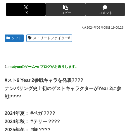
【悲報画像】ブルーロックになんJ民とドッピュン孕ませ男
【画像】フジの新人アナさん、二人とも腋を見せてくれない
登場www
X
コピー
コメント
某野党議員が「自分を批判する垢は工作垢だ」と示唆、複数
【画像】人気漫画「サンキューピッチ」6巻の表紙、えちえ
の一般人アカウントを晒し上げにしてしまい……
ちすぎて限界突破ｗｗｗｗ
2024年06月08日 19:00:28
【画像】宇垣美里さん(35)、バカデカ乳を強調させた最新の
【世も末】セクシー女優「熊本に300万円寄付」→ (ヽ´ん`)
姿wwww
ソフト
ストリートファイター6
「汚い金でもありがとう」
【衝撃】30代婚活女さん、年収1000万円の人と結婚した
海外「世界で日本を死守するぞ！」 日本の消防署を訪れた
い！！→勿論お前ら結婚してあげるよな？？？？？？？
ちびっ子集団が世界をメロメロに
【艦これ】みんなもう終わってそうだから聞くんだけど E3-
海外「全部日本の真似だったのか…」 日本の普通のテレビ
1:
mutyunのゲーム+α ブログがお送りします。
2ってサブの穴が空いてないダイハツ駆逐並べて 高速＋とか
番組が最新SNSの数十年先を行っていたと話題に
してるとアホほど時間かかる？
米国「日本よ、そろそろ利上げしろ」高市政権の経済政策に
#スト6 Year 2参戦キャラを発表????
【艦これ】酔って妹に絡むアブルッツィ 他
圧力ｗ
ナンバリング史上初のゲストキャラクターがYear 2に参
【艦これ】今回のかわいい大賞は決まった
「いきなりステーキ」の反対ｗｗｗｗｗｗｗｗｗ
戦????
パチンコ代を稼ぐ為に白タクやってた82歳のおじいちゃんが
【NGS】ルーサー緊急、新武器、東方コラボ、EXレベル
逮捕される 逮捕の数日前に釈放されたばかりなのに即再犯
40… 8/5はアップデート盛り沢山！？貴様ら何から始める？
2024年夏： #ベガ ????
( •᷄ὤ•᷅ )
実際のところ中国って日本をどうしたいんやろな？
2024年秋： #テリー ????
【生後1日めから】赤ちゃんと大きな犬の成長記録、愛らし
体調不良で休んでパチンコ通ってたら、数十日単位の証拠写
2025年冬： #舞 ????