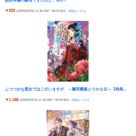
悪役令嬢の継母ですけれど、何か?
パチンコ店「今日がグランドオープンから15周年記念日です！」
米国「日本よ、そろそろ利上げしろ」高市政権の経済政策に圧力
←ワイ「五万負けてます」
￥250
ｗ
(2026年8月5日 11:36 GMT +09:00 時点 -
詳細はこちら
)
女戦士・猫獣人・ハーフエルフ・僧侶の4人パーティ
トランプ大統領「日本が助けを求めてきた！」
【艦これ】みんなもう終わってそうだから聞くんだけど E3-2って
内閣広報官「高市総理が避難所を３分しか視察しなかったなんて
サブの穴が空いてないダイハツ駆逐並べて 高速＋とかしてるとア
デマ！50分いたぞ😡」 →事実上の視察は数分で正解
ホほど時間かかる？
韓国人の対日好感度が過去最高に、「ノージャパン」は終わっ
【艦これ】酔って妹に絡むアブルッツィ 他
た？＝ネット「中国より100倍いい」
【艦これ】今回のかわいい大賞は決まった
【速報】米軍、主要迎撃ミサイルの80％使い果たす 米軍高官「今
の米国は危険な水準」
【二次エ□】 信濃(アズールレーン)ママの服の中でばぶばぶ甘え
たいエ□画像
ホンダ、営業利益5307億円で過去最高を記録
パチンコ代を稼ぐ為に白タクやってた82歳のおじいちゃんが逮捕
【熊本地震】共産党信者「わたしが避難所を代表して首相と話せ
ふつつかな悪女ではございますが ～雛宮蝶鼠とりかえ伝～【特典...
される 逮捕の数日前に釈放されたばかりなのに即再犯
るなら他の方々の要望などを伝えると思う」 ネット「とうとう気
に食わない避難者disを始...
年商10億円を超える「ひとり親方」が激増、Mac miniを大量購
￥1,188
(2026年8月5日 11:36 GMT +09:00 時点 -
詳細はこちら
)
入しAIを従業員代わりに????
【悲報】ロシアのリゾート地、『地獄状態』になってしま
う・・・
【閲覧注意】 部族に捕まった人間の殺され方、ギャングや麻薬カ
ルテルの10倍恐ろしいと話題に
【朗報】「実質賃金」、6カ月連続プラスｗｗｗｗｗ
実際のところ中国って日本をどうしたいんやろな？
【朗報】最新台「eエデンズゼロ」わずか1時間48分で一撃9万