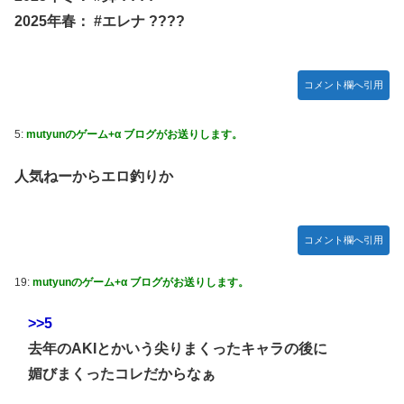
い動画が話題に
真撮られて会社クビになった
2025年春： #エレナ ????
【ウマ娘】セイちゃんの攻撃力を見よ！！！
内閣広報官「高市総理が避難所を３分しか視察しなかったな
んてデマ！50分いたぞ😡」 →しかし事実上の視察は数分で
【悲報】サイゼ絵師、アカウント停止に追い込まれる
正解
wwwwwww
コメント欄へ引用
刈川くるみアナ ノースリーブの巨乳！！
5:
mutyunのゲーム+α ブログがお送りします。
【艦これ】ジャージ鹿島 他
堀江由衣(49)がまだ誰のものでもないという現実ｗｗｗｗ
人気ねーからエロ釣りか
【画像】みい山作者、結構ヤバい事態になる。とんでもない
人物との打ち合わせを自白していた
コメント欄へ引用
【ウマ娘】なんだかんだ人はダイワスカーレットに帰ってく
る
19:
mutyunのゲーム+α ブログがお送りします。
「X-Men ’97」シーズン２ ８話 感想まとめ
>>5
【ウマ娘】ライトオはこういう事言う
去年のAKIとかいう尖りまくったキャラの後に
「サカモトデイズ」最新話、ついに新旧ORDERが集結し、
媚びまくったコレだからなぁ
坂本スラーと総力戦に突入！！！