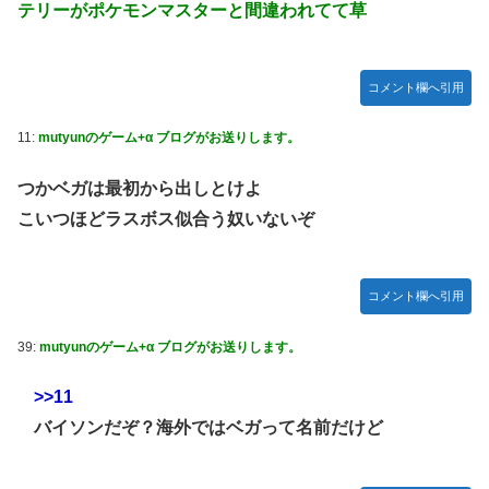
テリーがポケモンマスターと間違われてて草
【朗報】 任天堂、microSD Expressを普及させてしまう…
【デレマス】 橘ありす「あなたの瞳には」
ヴィクターはエインフェリアを集めるようです 第75話
コメント欄へ引用
お前らが思うバカゲーて何？
11:
mutyunのゲーム+α ブログがお送りします。
『ゼルダの伝説BotW』が出て10年になろうとしてるけどま
だ越えたゲーム出てない
つかベガは最初から出しとけよ
成人向けゲーム『ヤリステ メスブター』開発者絶望、銀行
こいつほどラスボス似合う奴いないぞ
がsteamからの入金を拒否→金が入ってなくても売上金額分
の納税義務あり
【画像】泉「セラス！開けてくれ！セラァス!!」【ラブライ
コメント欄へ引用
ブ！蓮ノ空】
39:
mutyunのゲーム+α ブログがお送りします。
内閣広報官「高市総理が避難所を３分しか視察しなかったな
んてデマ！50分いたぞ😡」 →しかし事実上の視察は数分で
>>11
正解
バイソンだぞ？海外ではベガって名前だけど
除霊ゲームさん、泣く泣くクソアプデしてしまう
韓国人「本日チームをサヨナラ負けさせたイ・ジョンフの守