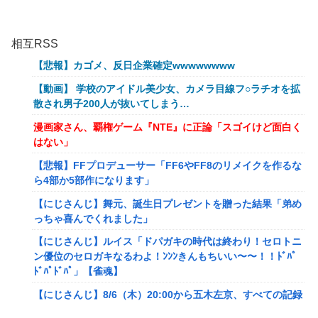
相互RSS
【悲報】カゴメ、反日企業確定wwwwwwww
【動画】 学校のアイドル美少女、カメラ目線フ○ラチオを拡
散され男子200人が抜いてしまう…
漫画家さん、覇権ゲーム『NTE』に正論「スゴイけど面白く
はない」
【悲報】FFプロデューサー「FF6やFF8のリメイクを作るな
ら4部か5部作になります」
【にじさんじ】舞元、誕生日プレゼントを贈った結果「弟め
っちゃ喜んでくれました」
【にじさんじ】ルイス「ドパガキの時代は終わり！セロトニ
ン優位のセロガキなるわよ！ﾝﾝﾝきんもちいい〜〜！！ﾄﾞﾊﾟ
ﾄﾞﾊﾟﾄﾞﾊﾟ」【雀魂】
【にじさんじ】8/6（木）20:00から五木左京、すべての記録
をメモ帳で行う、長尾景先輩に表計算ソフトの便利さを知っ