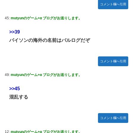
備、ガチでヤバ過ぎる…」→「のび太レベルの守備ｗｗ」＝
コメント欄へ引用
韓国の反応
【のぎおび】乃木坂のマイナスイオン鈴木佑捺ちゃん 盛り
45:
mutyunのゲーム+α ブログがお送りします。
あがり18440 ギフト52564 18:15～
>>39
【ハロプロ】事務所「新曲は年1リリース、これで1年頑張っ
て」 ← これ
バイソンの海外の名前はバルログだぞ
【櫻坂46】失踪... 藤吉夏鈴、紹介映像解禁【踊る大捜査線
N.E.W】
コメント欄へ引用
Juice=Juiceさん「TIF2026」で1位獲得ｷﾀ━━━━(ﾟ
∀ﾟ)━━━━!!
49:
mutyunのゲーム+α ブログがお送りします。
【速報】BEYOOOOONDS、重大発表のお知らせ
>>45
【AIイラスト】フェラをしている女の子のAIエロ画像まとめ
混乱する
【アニメ調】 Part 3
コメント欄へ引用
12:
mutyunのゲーム+α ブログがお送りします。