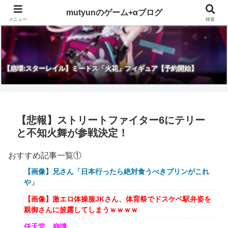
mutyunのゲーム+αブログ
メニュー
検索
【崩壊:スターレイル】ミートス「火花」フィギュア【予約開始】
【悲報】ストリートファイター6にテリー
と不知火舞が参戦決定！
おすすめ記事一覧①
【画像】兄さん「日本行ったら絶対食うべきプリンがこれ
や」
【画像】激エロ体操服JKさん、体育祭でドスケベ駅弁姿を
親御さんに披露してしまうｗｗｗｗ
任天堂、崩壊