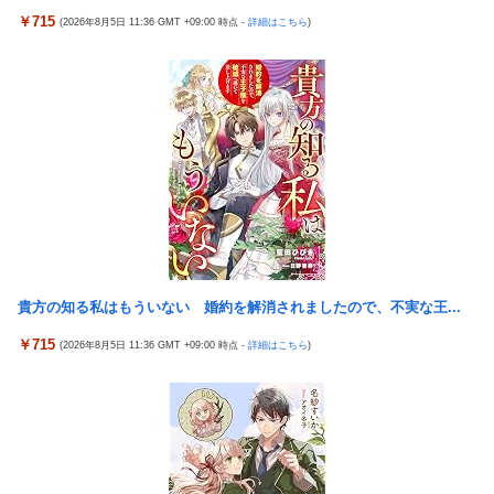
【艦これ】今回のかわいい大賞は決まった
￥715
(2026年8月5日 11:36 GMT +09:00 時点 -
詳細はこちら
)
PS4「アイマススターリットシーズン」最新PV「新曲:夏の
Bang!!MV」公開！さらに「体験版」の配信が決定！
【二次エ□】 信濃(アズールレーン)ママの服の中でばぶばぶ甘え
たいエ□画像
浦和レッズ退団のMF中島翔哉がポルトガル2部ポルティモネンセ
加入決定 4年ぶりの古巣復帰に
モーニング娘｡次期エース鈴木もあ🩷性格も言葉使い(｢なの｣使い)
も道重さゆみに激似な件🩷
スロッターさん「最近の台はアレ引け、コレ引けうるさい。指図
すんな！！！」
貴方の知る私はもういない 婚約を解消されましたので、不実な王...
【朗報】 任天堂、microSD Expressを普及させてしまう…
￥715
(2026年8月5日 11:36 GMT +09:00 時点 -
詳細はこちら
)
年商10億円を超える「ひとり親方」が激増、Mac miniを大量購
入しAIを従業員代わりに????
【閲覧注意】 部族に捕まった人間の殺され方、ギャングや麻薬カ
ルテルの10倍恐ろしいと話題に
森下も佐藤輝もDeNAの「これ」にやられてるんだが