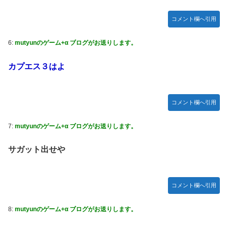
【ガンプラ再販】 HG「ジェスタ (シェザール隊仕様 A班装
備)」「ジェスタ (シェザール隊仕様 B&C班装備)」【11時予
コメント欄へ引用
約開始】
【アイマス】 アイドル達が雑談してるだけ【モバマス】
6:
mutyunのゲーム+α ブログがお送りします。
【朗報】メディア「PS6発売後もPS5はまだまだ現役」
カプエス３はよ
【艦これ】みんなもう終わってそうだから聞くんだけど E3-
2ってサブの穴が空いてないダイハツ駆逐並べて 高速＋とか
してるとアホほど時間かかる？
コメント欄へ引用
【艦これ】酔って妹に絡むアブルッツィ 他
7:
mutyunのゲーム+α ブログがお送りします。
【艦これ】今回のかわいい大賞は決まった
【艦これ】ジャージ鹿島 他
サガット出せや
PS4「アイマススターリットシーズン」最新PV「新曲:夏の
Bang!!MV」公開！さらに「体験版」の配信が決定！
コメント欄へ引用
連合のモルモット部隊の部隊長になりました 第42話
【HUNTER×HUNTER】センリツが本気を出せば、BW号を
8:
mutyunのゲーム+α ブログがお送りします。
全滅出来るという事実・・・