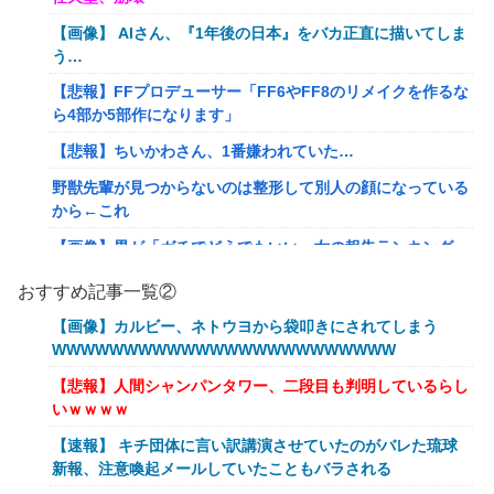
【画像】 AIさん、『1年後の日本』をバカ正直に描いてしま
う…
【悲報】FFプロデューサー「FF6やFF8のリメイクを作るな
ら4部か5部作になります」
【悲報】ちいかわさん、1番嫌われていた…
野獣先輩が見つからないのは整形して別人の顔になっている
から←これ
【画像】男が「ガチでどうでもいい」女の報告ランキング、
圧倒的第１位と言えば『コレ』w w w w w w w w w w
おすすめ記事一覧②
【悲報】みい山作者さん、あらゆる過去を消しまくる
【画像】カルビー、ネトウヨから袋叩きにされてしまう
【艦これ】 E5の対潜レベリング用に装備調整してるんだけ
WWWWWWWWWWWWWWWWWWWWWWWW
ど・・・
【悲報】人間シャンパンタワー、二段目も判明しているらし
あなたは衛宮士郎の代わりに五次に挑むようです 第411話
いｗｗｗｗ
【悲報】バンダイ、とんでもないガシャポンを1500円で販
【速報】 キチ団体に言い訳講演させていたのがバレた琉球
売する
新報、注意喚起メールしていたこともバラされる