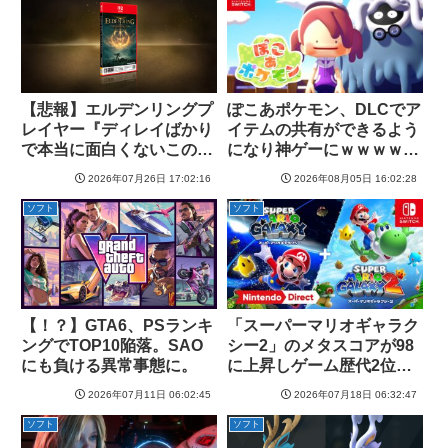
【悲報】エルデンリングプ
ぽこあポケモン、DLCでア
レイヤー『ディレイばかり
イテムの共有ができるよう
で本当に面白くないこのゲ
になり神ゲーにｗｗｗｗｗ
ーム』←賛同の声が多数
ｗｗｗ
2026年07月26日 17:02:16
2026年08月05日 16:02:28
ソフト
ソフト
【！？】GTA6、PSランキ
「スーパーマリオギャラク
ングでTOP10陥落。SAO
シー2」のメタスコアが98
にも負ける異常事態に。
に上昇しゲーム歴代2位タ
イに浮上
2026年07月11日 06:02:45
2026年07月18日 06:32:47
ソフト
ソフト