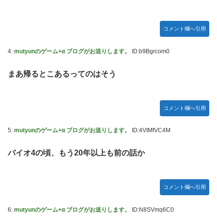
韓国人「本日チームをサヨナラ負けさせたイ・ジョンフの守
備、ガチでヤバ過ぎる…」→「のび太レベルの守備ｗｗ」＝
韓国の反応
コメント欄へ引用
【のぎおび】乃木坂のマイナスイオン鈴木佑捺ちゃん 盛り
あがり18440 ギフト52564 18:15～
4:
mutyunのゲーム+α ブログがお送りします。
ID:b9Bgrcom0
【ハロプロ】事務所「新曲は年1リリース、これで1年頑張っ
まあ帰るとこあるってのはそう
て」 ← これ
【櫻坂46】失踪... 藤吉夏鈴、紹介映像解禁【踊る大捜査線
N.E.W】
コメント欄へ引用
Juice=Juiceさん「TIF2026」で1位獲得ｷﾀ━━━━(ﾟ
∀ﾟ)━━━━!!
5:
mutyunのゲーム+α ブログがお送りします。
ID:4VtMfVC4M
【速報】BEYOOOOONDS、重大発表のお知らせ
バイオ4の頃、もう20年以上も前の話か
【AIイラスト】フェラをしている女の子のAIエロ画像まとめ
【アニメ調】 Part 3
コメント欄へ引用
6:
mutyunのゲーム+α ブログがお送りします。
ID:N8SVmq6C0