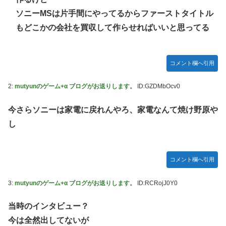
全滅出来るという事実・・・
ソニーMSは片手間にやってるからファーストタイトル
【朗報】 任天堂、microSD Expressを普及させてしまう…
もどこかの会社を買収して作らせればいいと思ってる
【デレマス】 橘ありす「あなたの瞳には」
ヴィクターはエインフェリアを集めるようです 第75話
コメント欄へ引用
お前らが思うバカゲーて何？
『ゼルダの伝説BotW』が出て10年になろうとしてるけどま
2:
mutyunのゲーム+α ブログがお送りします。
ID:GZDMbOcv0
だ越えたゲーム出てない
今さらソニーは家電に戻れんやろ、家電なんて焼け野原や
成人向けゲーム『ヤリステ メスブター』開発者絶望、銀行
がsteamからの入金を拒否→金が入ってなくても売上金額分
し
の納税義務あり
【画像】泉「セラス！開けてくれ！セラァス!!」【ラブライ
ブ！蓮ノ空】
コメント欄へ引用
内閣広報官「高市総理が避難所を３分しか視察しなかったな
3:
mutyunのゲーム+α ブログがお送りします。
ID:RCRojJ0Y0
んてデマ！50分いたぞ😡」 →しかし事実上の視察は数分で
正解
当時のインタビュー？
除霊ゲームさん、泣く泣くクソアプデしてしまう
今は全然出してないが