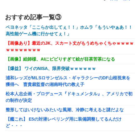
【緊急】ワイ、会社でガチでやらかしたんだけど詳しいやつ
来て・・・・・・
おすすめ記事一覧③
【画像】『To LOVEる』のアクキー、不評だった理由が明
ベヨネッタ「ここらか出してぇ！！」ホムラ「もういやぁあ！！
確すぎる
高性能ゲーム機に行かせてぇ！」
【悲報画像】ブルーロックになんJ民とドッピュン孕ませ男
【画像あり】最近のJK、スカート丈がもうめちゃくちゃｗｗｗｗ
登場www
ｗｗｗｗｗｗｗｗ
【画像】絵師様、AIにビビりすぎて絵が目茶苦茶になる
【画像】AKBのセンター、レベチな事が世間にバレ始めるｗ
ｗｗｗｗｗｗ
【爆益】 ワイのNISA、限界突破ｗｗｗｗｗｗ
【ガンプラ再販】 HG「ジェスタ (シェザール隊仕様 A班装
浦和レッズがMLSロサンゼルス・ギャラクシーのDF山根視来を
備)」「ジェスタ (シェザール隊仕様 B&C班装備)」【11時予
獲得へ 曺貴裁監督の湘南時代の教え子
約開始】
松本人志企画・プロデュース『ドキュメンタル』、アメリカで初
【艦これ】みんなもう終わってそうだから聞くんだけど E3-
の制作が決定
2ってサブの穴が空いてないダイハツ駆逐並べて 高速＋とか
整形してはいけないみたいな風潮、冷静に考えると謎だよな
してるとアホほど時間かかる？
【艦これ】 E5の対潜レベリング用に装備調整してるんだけ
【艦これ】酔って妹に絡むアブルッツィ 他
ど・・・
【艦これ】今回のかわいい大賞は決まった
【動画】 奇跡の原石！！！女の子がイク姿を公開！乳首ピンピン