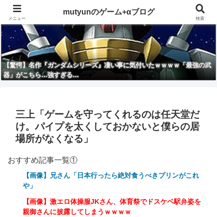
mutyunのゲーム+αブログ
メニュー
検索
【驚愕】名作『ガンダムシリーズ』凄い事に気付いたｗｗｗｗ「最強の武
器」がこちら…強すぎる…
三上「ゲームを守ってくれるのは任天堂だ
け。パイプを太くしておかないと僕らの居
場所がなくなる」
おすすめ記事一覧①
【画像】兄さん「日本行ったら絶対食うべきプリンがこれ
や」
【画像】激エロ体操服JKさん、体育祭でドスケベ駅弁姿を
親御さんに披露してしまうｗｗｗｗ