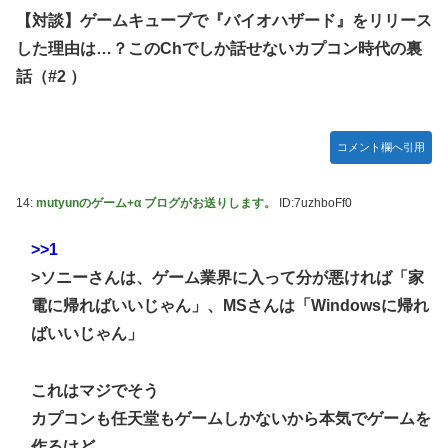
【対談】ゲームキューブで『バイオハザード』をリリース
【ガンプラ再販】 HG「ジェスタ (シェザール隊仕様 A班装
した理由は…？このChでしか話せないカプコン時代の裏
備)」「ジェスタ (シェザール隊仕様 B&C班装備)」【11時予
約開始】
話（#2 ）
【アイマス】 アイドル達が雑談してるだけ【モバマス】
【朗報】メディア「PS6発売後もPS5はまだまだ現役」
コメント欄へ引用
【艦これ】みんなもう終わってそうだから聞くんだけど E3-
2ってサブの穴が空いてないダイハツ駆逐並べて 高速＋とか
14:
mutyunのゲーム+α ブログがお送りします。
ID:7uzhboFf0
してるとアホほど時間かかる？
【艦これ】酔って妹に絡むアブルッツィ 他
>>1
【艦これ】今回のかわいい大賞は決まった
>ソニーさんは、ゲーム業界に入って分が悪ければ「家
電に帰ればいいじゃん」、MSさんは「Windowsに帰れ
【艦これ】ジャージ鹿島 他
ばいいじゃん」
PS4「アイマススターリットシーズン」最新PV「新曲:夏の
Bang!!MV」公開！さらに「体験版」の配信が決定！
これはマジでそう
連合のモルモット部隊の部隊長になりました 第42話
カプコンも任天堂もゲームしかないから本気でゲームを
【HUNTER×HUNTER】センリツが本気を出せば、BW号を
作るけど