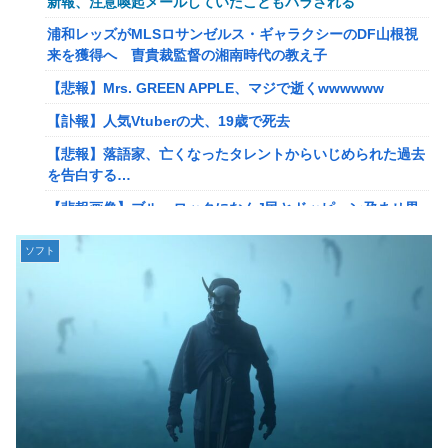
新報、注意喚起メールしていたこともバラされる
海外「世界で日本を死守するぞ！」 日本の消防署を訪れた
浦和レッズがMLSロサンゼルス・ギャラクシーのDF山根視
ちびっ子集団が世界をメロメロに
来を獲得へ 曺貴裁監督の湘南時代の教え子
【悲報】若者「転勤とか無理」→企業、ついに制度を変え始
【悲報】Mrs. GREEN APPLE、マジで逝くwwwwww
める
【訃報】人気Vtuberの犬、19歳で死去
病気でウィッグと知った途端、女性社員を無視＆最低の性的
【悲報】落語家、亡くなったタレントからいじめられた過去
暴言を吐く会社男たち！裏で告発した結果、部署解体＆異動
を告白する…
で減給の地獄を見ることにｗｗ←人として最低限の倫理観す
ら欠如してる
【悲報画像】ブルーロックになんJ民とドッピュン孕ませ男
登場www
通学電車でイキリオタク3人組にイヤホン抜かれて「違法サ
イトで見るな！」と絡まれた→「Netflixですが…？」と返し
ソフト
息子のオ●ニーを発見したワイの嫁、全ての対応を間違えて
たらキョドって別車両へ逃走…20代にもなって群れてイキっ
しまう…
てくんな
【動画】女子「勃ってんじゃん笑」男子「うるさい//」女子
専業主婦の私に毎日暴言電話をかけてくるトメ！声優学校で
「キャハハ！」→フ●ラ開始ｗｗｗｗｗｗｗｗｗｗ
培った声色チェンジで間違い電話ループ⇒極道になりすまし
てドス声で脅した結果←声優スキルの無駄遣いが最高すぎる
佐々木舞音アナ 短パン、生足、横乳 バレーレポート！！
ｗｗｗ
割とマジで日本の少子化の原因って何なのか
【悲報】落語家、亡くなったタレントからいじめられた過去
韓国型イージス搭載の次世代駆逐艦「KDDX」1番艦…2032
を告白する…