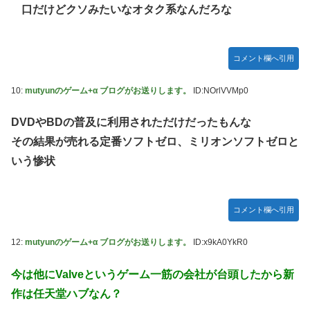
口だけどクソみたいなオタク系なんだろな
コメント欄へ引用
10:
mutyunのゲーム+α ブログがお送りします。
ID:NOrlVVMp0
DVDやBDの普及に利用されただけだったもんな
その結果が売れる定番ソフトゼロ、ミリオンソフトゼロと
いう惨状
コメント欄へ引用
12:
mutyunのゲーム+α ブログがお送りします。
ID:x9kA0YkR0
今は他にValveというゲーム一筋の会社が台頭したから新
作は任天堂ハブなん？