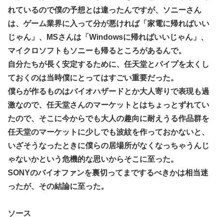
【生後1日めから】赤ちゃんと大きな犬の成長記録、愛らし
体調不良で休んでパチンコ通ってたら、数十日単位の証拠写
れているので僕の予想とは違ったんですが、ソニーさん
い動画が話題に
真撮られて会社クビになった
は、ゲーム業界に入って分が悪ければ「家電に帰ればいい
【ウマ娘】セイちゃんの攻撃力を見よ！！！
内閣広報官「高市総理が避難所を３分しか視察しなかったな
じゃん」、MSさんは「Windowsに帰ればいいじゃん」、
んてデマ！50分いたぞ😡」 →しかし事実上の視察は数分で
【悲報】サイゼ絵師、アカウント停止に追い込まれる
マイクロソフトもソニーも帰るところがあるんで。
正解
wwwwwww
自分たちが長く安定するために、任天堂とパイプを太くし
刈川くるみアナ ノースリーブの巨乳！！
ておくのは当時僕にとってはすごい重要だった。
【艦これ】ジャージ鹿島 他
僕らが作るものはバイオハザードとか大人寄りで表現も過
激なので、任天堂さんのマーケットとはちょっとずれてい
堀江由衣(49)がまだ誰のものでもないという現実ｗｗｗｗ
たので、そこに今からでも大人の趣向に耐えうる作品群を
【画像】みい山作者、結構ヤバい事態になる。とんでもない
人物との打ち合わせを自白していた
任天堂のマーケットに少しでも波紋を作っておかないと、
いざそうなったときに僕らの居場所がなくなっちゃうんじ
【ウマ娘】なんだかんだ人はダイワスカーレットに帰ってく
る
ゃないかという危機的な思いからそこに至った。
SONYのバイオファンを裏切ってまでするべきかは相当迷
「X-Men ’97」シーズン２ ８話 感想まとめ
ったが、その結論に至った。
【ウマ娘】ライトオはこういう事言う
「サカモトデイズ」最新話、ついに新旧ORDERが集結し、
ソース
坂本スラーと総力戦に突入！！！