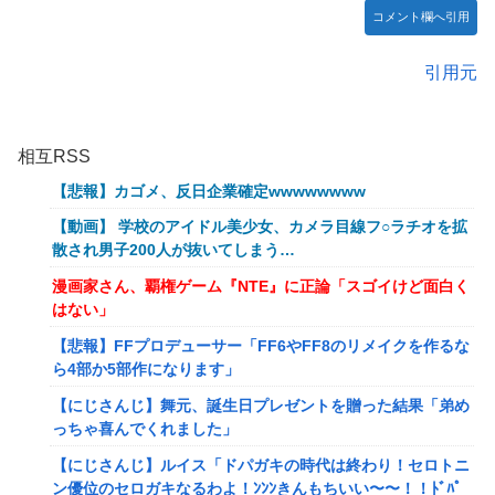
コメント欄へ引用
引用元
相互RSS
【悲報】カゴメ、反日企業確定wwwwwwww
【動画】 学校のアイドル美少女、カメラ目線フ○ラチオを拡
散され男子200人が抜いてしまう…
漫画家さん、覇権ゲーム『NTE』に正論「スゴイけど面白く
はない」
【悲報】FFプロデューサー「FF6やFF8のリメイクを作るな
ら4部か5部作になります」
【にじさんじ】舞元、誕生日プレゼントを贈った結果「弟め
っちゃ喜んでくれました」
【にじさんじ】ルイス「ドパガキの時代は終わり！セロトニ
ン優位のセロガキなるわよ！ﾝﾝﾝきんもちいい〜〜！！ﾄﾞﾊﾟ