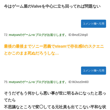
今はゲーム屋のValveを中心に立ち回ってれば問題ない
コメント欄へ引用
72:
mutyunのゲーム+α ブログがお送りします。
ID:BmzE2drg0
最後の最後までソニー恩義でsteamで存在感0のスクエニ
とかこのまま死ぬだろうしな…
コメント欄へ引用
75:
mutyunのゲーム+α ブログがお送りします。
ID:WJvoz0m60
そうだぞもう何かしら悪い事が世に明るみになったと思っ
てたら
不思議なところで変◯してる元社員も出てこない平和な状