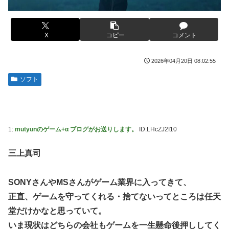
年竣工と公示！
【悲報画像】ブルーロックになんJ民とドッピュン孕ませ男
【画像】フジの新人アナさん、二人とも腋を見せてくれない
登場www
X
コピー
コメント
某野党議員が「自分を批判する垢は工作垢だ」と示唆、複数
【画像】人気漫画「サンキューピッチ」6巻の表紙、えちえ
の一般人アカウントを晒し上げにしてしまい……
ちすぎて限界突破ｗｗｗｗ
2026年04月20日 08:02:55
【画像】宇垣美里さん(35)、バカデカ乳を強調させた最新の
【世も末】セクシー女優「熊本に300万円寄付」→ (ヽ´ん`)
姿wwww
ソフト
「汚い金でもありがとう」
【衝撃】30代婚活女さん、年収1000万円の人と結婚した
海外「世界で日本を死守するぞ！」 日本の消防署を訪れた
い！！→勿論お前ら結婚してあげるよな？？？？？？？
ちびっ子集団が世界をメロメロに
【艦これ】みんなもう終わってそうだから聞くんだけど E3-
海外「全部日本の真似だったのか…」 日本の普通のテレビ
1:
mutyunのゲーム+α ブログがお送りします。
ID:LHcZJ2I10
2ってサブの穴が空いてないダイハツ駆逐並べて 高速＋とか
番組が最新SNSの数十年先を行っていたと話題に
してるとアホほど時間かかる？
米国「日本よ、そろそろ利上げしろ」高市政権の経済政策に
三上真司
【艦これ】酔って妹に絡むアブルッツィ 他
圧力ｗ
【艦これ】今回のかわいい大賞は決まった
「いきなりステーキ」の反対ｗｗｗｗｗｗｗｗｗ
SONYさんやMSさんがゲーム業界に入ってきて、
パチンコ代を稼ぐ為に白タクやってた82歳のおじいちゃんが
正直、ゲームを守ってくれる・捨てないってところは任天
【NGS】ルーサー緊急、新武器、東方コラボ、EXレベル
逮捕される 逮捕の数日前に釈放されたばかりなのに即再犯
40… 8/5はアップデート盛り沢山！？貴様ら何から始める？
堂だけかなと思っていて。
( •᷄ὤ•᷅ )
実際のところ中国って日本をどうしたいんやろな？
いま現状はどちらの会社もゲームを一生懸命後押ししてく