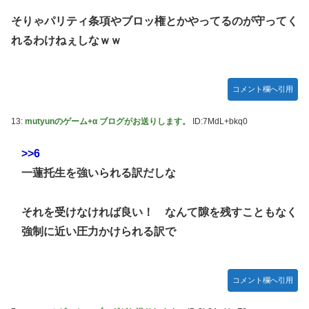
そりゃパリティ条項やブロッ権とかやってるのが守ってく
れるわけねぇしなｗｗ
コメント欄へ引用
13:
mutyunのゲーム+α ブログがお送りします。
ID:7MdL+bkq0
>>6
一蓮托生を強いられる訳だしな
それを受けなければ良い！ なんて隙を残すこともなく
強制に近い圧力かけられる訳で
コメント欄へ引用