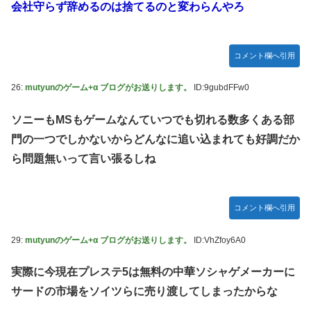
会社守らず辞めるのは捨てるのと変わらんやろ
コメント欄へ引用
26:
mutyunのゲーム+α ブログがお送りします。
ID:9gubdFFw0
ソニーもMSもゲームなんていつでも切れる数多くある部
門の一つでしかないからどんなに追い込まれても好調だか
ら問題無いって言い張るしね
コメント欄へ引用
29:
mutyunのゲーム+α ブログがお送りします。
ID:VhZfoy6A0
実際に今現在プレステ5は無料の中華ソシャゲメーカーに
サードの市場をソイツらに売り渡してしまったからな