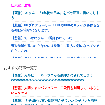
任天堂、崩壊
【画像】 AIさん、『1年後の日本』をバカ正直に描いてしま
う…
【悲報】FFプロデューサー「FF6やFF8のリメイクを作るな
ら4部か5部作になります」
【悲報】ちいかわさん、1番嫌われていた…
野獣先輩が見つからないのは整形して別人の顔になっている
から←これ
【画像】男が「ガチでどうでもいい」女の報告ランキング、
圧倒的第１位と言えば『コレ』w w w w w w w w w w
おすすめ記事一覧②
【悲報】みい山作者さん、あらゆる過去を消しまくる
【画像】カルビー、ネトウヨから袋叩きにされてしまう
【艦これ】 E5の対潜レベリング用に装備調整してるんだけ
WWWWWWWWWWWWWWWWWWWWWWWW
ど・・・
【悲報】人間シャンパンタワー、二段目も判明しているらし
あなたは衛宮士郎の代わりに五次に挑むようです 第411話
いｗｗｗｗ
【悲報】バンダイ、とんでもないガシャポンを1500円で販
【速報】 キチ団体に言い訳講演させていたのがバレた琉球
売する