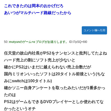
これできたのは岡本のおかげだろ
あいつがマルチハード路線だったから
コメント欄へ引用
50:
mutyunのゲーム+α ブログがお送りします。
ID:l7pSQ+6t0
任天堂の故山内社長がPS2をナンセンスと批判してたよね
ハード売上の割にソフト売上が少ないと
確かにPS2はいまだに越えられない売上台数だが
国内ミリオンいったソフトは20タイトル前後という(ちな
みにswitchは100タイトル)
確かソニー自身アンケートを取ったみたいだが1番多かっ
たのは
PS2はゲームもできるDVDプレイヤーとしか使われてな
かったというオチ