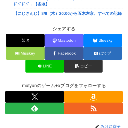
ﾄﾞﾊﾟﾄﾞﾊﾟ」【雀魂】
【にじさんじ】8/6（木）20:00から五木左京、すべての記録
をメモ帳で行う、長尾景先輩に表計算ソフトの便利さを知っ
ていただく
シェアする
【艦これ】 E5の対潜レベリング用に装備調整してるんだけ
X
Mastodon
Bluesky
ど・・・
【画像】旅人女子「夜景を撮りたかっただけなのに、故郷の
Misskey
Facebook
はてブ
村が燃やされたみたいになった」←26万ｲｲﾈｗｗｗｗ
【悲報】Mrs. GREEN APPLE、マジで逝くwwwwww
LINE
コピー
【画像】X女子「ガチでこういう彼氏欲しくて息できん」
2000万バズ
mutyunのゲーム+αブログをフォローする
【悲報】結婚相談所職員、子なし女にド正論を述べてしまう
ｗｗｗｗ
女子小学生｢先生、好き｣ 教師｢くっ…(葛藤｣→我慢できずハ
メ撮りカーセックスして教員免許剥奪
【画像】人気漫画「サンキューピッチ」6巻の表紙、えちえ
みけ＠京子
ちすぎて限界突破ｗｗｗｗ