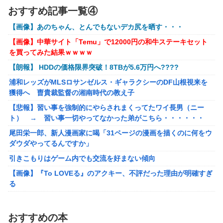
でマ●コ濡れ濡れの姿が凄い！
PS4「アイマススターリットシーズン」最新PV「新曲:夏の
おすすめ記事一覧④
Bang!!MV」公開！さらに「体験版」の配信が決定！
【動画】紐ビキニの白人女子さん、完全にロックオンされてしま
【画像】あのちゃん、とんでもないデカ尻を晒す・・・
うｗｗｗｗｗｗ
【HUNTER×HUNTER】センリツが本気を出せば、BW号を
【画像】中華サイト「Temu」で12000円の和牛ステーキセット
遠方の海岸にヒグマを発見→Pixelの100倍ズームで撮影したら…
全滅出来るという事実・・・
を買ってみた結果ｗｗｗｗ
【悲報】デジタル化についていけない人たち、ガチで社会から取
お前らが思うバカゲーて何？
【朗報】 HDDの価格限界突破！8TBが5.6万円へ????
り残され始める
成人向けゲーム『ヤリステ メスブター』開発者絶望、銀行
浦和レッズがMLSロサンゼルス・ギャラクシーのDF山根視来を
オンワード、熊本地震を受け社内ルールを大幅変更
がsteamからの入金を拒否→金が入ってなくても売上金額分
獲得へ 曺貴裁監督の湘南時代の教え子
の納税義務あり
高市首相の被災地動画に批判…木原官房長官「BGMも情報発信の
【悲報】習い事を強制的にやらされまくってたワイ長男（ニー
一つ」
【画像】泉「セラス！開けてくれ！セラァス!!」【ラブライ
ト） → 習い事一切やってなかった弟がこちら・・・・・・
【朗報】マンジャラーワイ、マンジャロ使用して8週間たった結
ブ！蓮ノ空】
尾田栄一郎、新人漫画家に喝「31ページの漫画を描くのに何をウ
果
除霊ゲームさん、泣く泣くクソアプデしてしまう
ダウダやってるんですか」
ココリコ遠藤妻「家のエアコン全部変えたら300万円。高すぎま
引きこもりはゲーム内でも交流を好まない傾向
せんか？」
【画像】『To LOVEる』のアクキー、不評だった理由が明確すぎ
【悲報】俺、「株の損失」が凄すぎて死にたい・・・
る
専門家「日本車はダサい、見てて恥ずかしい」
【動画】美女さん、バッチリメイク女子を強烈に煽るｗｗｗｗｗ
日本「熊本地震」ハビタ「従業員2人亡くなる」営業部長「ｲｵﾝの
ｗｗ
ｽﾀｯﾌに制止されなかった」日本「部長が連絡後の店員行動を証言
おすすめの本