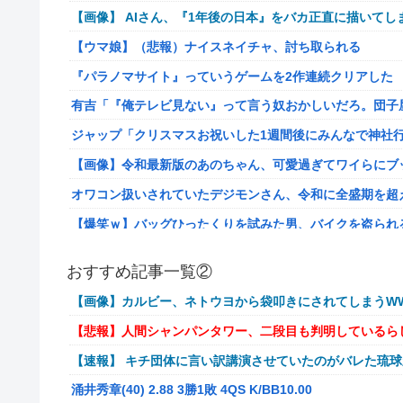
【画像】 AIさん、『1年後の日本』をバカ正直に描いてし
【ウマ娘】（悲報）ナイスネイチャ、討ち取られる
『パラノマサイト』っていうゲームを2作連続クリアした
有吉「『俺テレビ見ない』って言う奴おかしいだろ。団子
ジャップ「クリスマスお祝いした1週間後にみんなで神社
【画像】令和最新版のあのちゃん、可愛過ぎてワイらにブッ刺さ
オワコン扱いされていたデジモンさん、令和に全盛期を超
【爆笑ｗ】バッグひったくりを試みた男、バイクを盗られ
【動画】新型のさすまた、限界突破www
おすすめ記事一覧②
メディア「Switch2版『モンハンワイルズ』はDLSS込みで
【画像】カルビー、ネトウヨから袋叩きにされてしまうWW
【艦これ】E4とE5はどっちの方が難しい？ E5甲はウイ
【悲報】人間シャンパンタワー、二段目も判明しているら
【艦これ】今から提督に着任するなら皆吹雪初期艦なんだ
【速報】 キチ団体に言い訳講演させていたのがバレた琉
【艦これ】バニ黒潮親潮 他
涌井秀章(40) 2.88 3勝1敗 4QS K/BB10.00
中西悠理アナ 袖口からインナーチラ見え！！