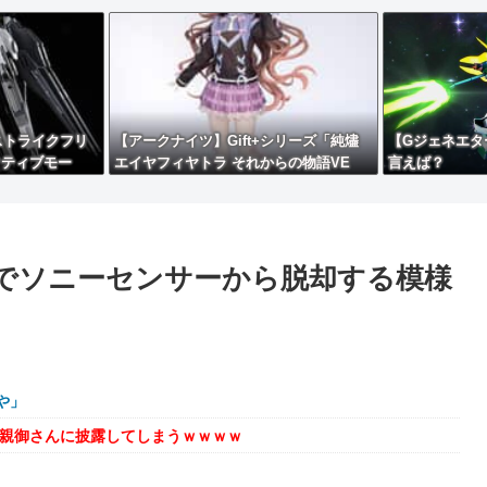
ストライクフリ
【アークナイツ】Gift+シリーズ「純燼
【Gジェネエタ
クティブモー
エイヤフィヤトラ それからの物語VE
言えば？
】
R.」フィギュア【予約開始】
までソニーセンサーから脱却する模様
や」
を親御さんに披露してしまうｗｗｗｗ