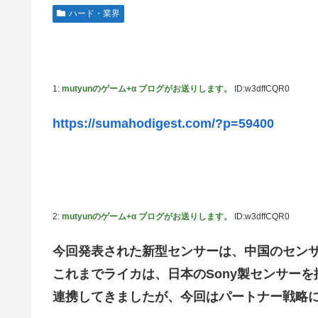
連合のモルモット部隊の部隊長になりました 第45話
ハード・業界
【ウルトラQ】 「ナメゴン」とかいうシリーズ初の宇宙怪
【デレマス】 橘ありす「あなたの瞳には」
【艦これ】 募：ヴィスビィの触媒
1:
mutyunのゲーム+α ブログがお送りします。
ID:w3dffCQR0
やるやらでっきーのクラス転移ダンジョンサバイバル・闇鍋
https://sumahodigest.com/?p=59400
【画像】『金田一少年の事件簿』で好きな死体ランキング
やる夫のダンジョン運営記180-おまけ31 埋めネタ「17話
ソフトの入れ替えなんて10秒で済むのにそれを面倒くさい
【ウマ娘】夜に食べるアイスおいち！「きーん」ってする
2:
mutyunのゲーム+α ブログがお送りします。
ID:w3dffCQR0
【にじさんじ】本日20時から、ののはとあゆゆでコラボ！
広島県知事ら「核抑止論、根本的におかしい。軍拡競争を
今回発表された新型センサーは、中国のセンサー
部屋作りゲーム、確率で出現するイカを見るとクラッシュ
これまでライカは、日本のSony製センサー
積水ハウス「地面師に55億円騙し取られた…」ワイ「は
連携してきましたが、今回はパートナー戦略
【激震】韓国人「韓国サッカー協会、W杯・五輪で複数回の