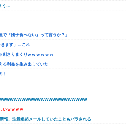
まう…
屋で『団子食べない』って言うか？」
行きます」←これ
りまくりw w w w w w
える利益を生み出していた
る！
最大1440p動作」
WWWWWWWWWWWWWWWWWWWWWW
ニングランって聞いたんだけど
しいｗｗｗｗ
ろうか
球新報、注意喚起メールしていたこともバラされる