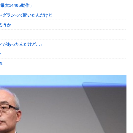
最大1440p動作」
せない奴多くね？
ニングランって聞いたんだけど
ロロの演劇のせいで2人も無駄死ににwwww
ろうか
ｯ
た男を逮捕ｗｗｗ
”があったんだけど…」
ｗ
大人気すぎる…
性
ディガードつけるわ…
ました。肝臓に転移も見られてステージ4です」
登場してしまう
がない
た
敗者」自認
登場してしまう
年の求刑←これ…
りまくりw w w w w w
ｗｗ