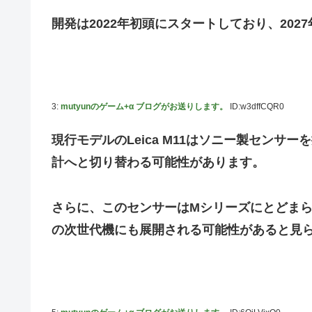
の反応
開発は2022年初頭にスタートしており、20
【元NMB48】安部若菜、卒業して早くもお酒解禁
冨里奈央ちゃん、罰ゲームのセミをずっと気にしてたｗ【乃
モーニング娘。'25『気になるその気の歌』ってガチで名
5期・6期 人気ランキング
3:
mutyunのゲーム+α ブログがお送りします。
ID:w3dffCQR0
冨里奈央ちゃん、おへそ見せガチでエグいって・・・
現行モデルのLeica M11はソニー製センサ
計へと切り替わる可能性があります。
さらに、このセンサーはMシリーズにとどまら
の次世代機にも展開される可能性があると見