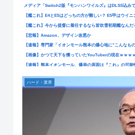
メディア「Switch2版『モンハンワイルズ』はDLSS込みで
【ポケモンGO】リモート交換って 大半が交換レート合わ
【艦これ】E4とE5はどっちの方が難しい？ E5甲はウイ
【衝撃】クルタ族虐 殺の犯人、ツェリードニヒで確定！ク
【艦これ】今から提督に着任するなら皆吹雪初期艦なんだ
【悲報】ライター「ちいかわが反社とコラボしてた」ﾊﾟｼｬ
【悲報】Amazon、デザイン改悪か
死神のコスプレをして隣のビルの屋上から病院を眺めてい
【速報】専門家「イオンモール熊本の爆心地に”こんなもの
【画像】コスプレイヤーが死ぬ気で痩せた結果ｗｗｗｗ
【画像】かつて天下を獲っていたYouTuberの現在ｗｗｗ
【ROBOT魂】 88,000のミーティアが二次も即完売なの
【速報】熊本イオンモール、爆発の原因は『これ』の可能
【デレマス】 紗南「アイドルに似合うポケモン？」
【悲報】コレコレ、月収1億円ｗｗｗそりゃ外出るのにボ
ブラッドボーン全クリしたんだが
ハード・業界
【悲報】有名漫画家、がんを公表「大腸癌になってしまい
【画像】田中みな実さん、妊娠中とは思えないヒール姿で
伊勢鈴蘭さん、コカ・コーラ愛を全力アピール！
ワイ手取り15万正社員→副業でウーバーやってるんやが金
無期懲役、去年の仮釈放わずか４人…もう実質終身刑だっ
株式投資、若年男性の自信喪失の原因に-6割超が「人生の
【画像】田中みな実さん、妊娠中とは思えないヒール姿で
【緊急】お笑いジャングルポケット斉藤慎二被告に懲役7
【画像】令和最新版のあのちゃん、可愛過ぎてワイらにブッ刺さ
【ウマ娘】セイちゃんの攻撃力を見よ！！！
【画像】日焼け口リの締まったお尻っていいよね！ｗｗｗ