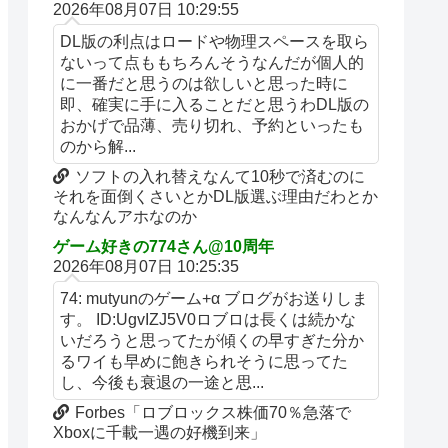
2026年08月07日 10:29:55
DL版の利点はロードや物理スペースを取ら
ないって点ももちろんそうなんだが個人的
に一番だと思うのは欲しいと思った時に
即、確実に手に入ることだと思うわDL版の
おかげで品薄、売り切れ、予約といったも
のから解...
ソフトの入れ替えなんて10秒で済むのに
それを面倒くさいとかDL版選ぶ理由だわとか
なんなんアホなのか
ゲーム好きの774さん@10周年
2026年08月07日 10:25:35
74: mutyunのゲーム+α ブログがお送りしま
す。 ID:UgvIZJ5V0ロブロは長くは続かな
いだろうと思ってたが傾くの早すぎた分か
るワイも早めに飽きられそうに思ってた
し、今後も衰退の一途と思...
Forbes「ロブロックス株価70％急落で
Xboxに千載一遇の好機到来」