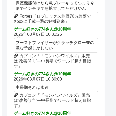
保護機能付けたら急ブレーキってつまり今
までインチキで急拡大してただけやん
Forbes「ロブロックス株価70％急落で
Xboxに千載一遇の好機到来」
ゲーム好きの774さん@10周年
2026年08月07日 10:31:26
ブーストブレイサーがクラッチクロー並の
嫌な予感しかしない
カプコン「『モンハンワイルズ』販売
は“改善傾向”―中長期でワールド超え目指
す」
ゲーム好きの774さん@10周年
2026年08月07日 10:30:00
中長期それは永遠
カプコン「『モンハンワイルズ』販売
は“改善傾向”―中長期でワールド超え目指
す」
ゲーム好きの774さん@10周年