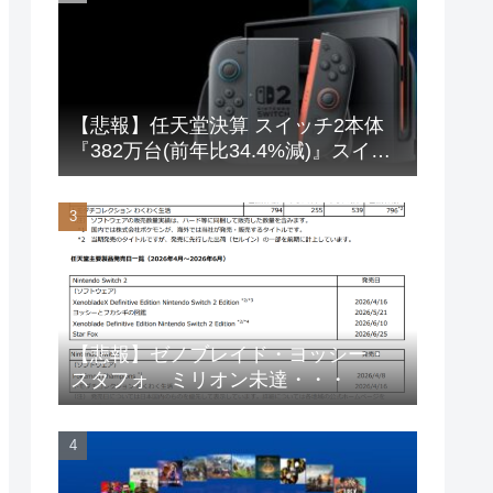
【悲報】任天堂決算 スイッチ2本体
『382万台(前年比34.4%減)』スイッ
チ本体『66万台(前年比31.8%減)』
【悲報】ゼノブレイド・ヨッシー・
スタフォ ミリオン未達・・・