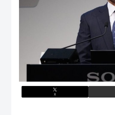
【悲報】人気配信者「はっきり言う、ジャングリア沖縄ほ
熊本･八代港で自衛隊の「病院船」が医療提供開始、診察
海外「全部日本の真似だったのか…」 日本の普通のテレビ
【悲報】コメ農家「高市総理には愛想尽かした」売値は生
【艦これ】これがラ級ちゃんの水着modeか・・・！
も
ぐらんぶる Season 3 第5話 感想：耕平がタレントの
【悲報】かつての「快楽天」が微妙になったわけｗｗｗｗ
竹﨑由佳アナ ピタパンのお尻！！
【有能】政府「トラックはサービスエリア利用有料化すれ
【ウマ娘】セイちゃんの攻撃力を見よ！！！
ジャグラーやってる奴ってヤバいの多すぎじゃね？？？
【画像】島田フミカネ先生、ひたすらエッチな絵を上げ続
今季もタイトル獲得を目指すFC町田ゼルビア黒田剛監督
【ウマ娘】（悲報）ナイスネイチャ、討ち取られる
【画像あり】ワイ、今更SSSS.GRIDMANを観賞する
【バンダイ】「食玩」「プライズ」「ガシャポン」2026
【悲報】AV女優さん、キモオタチー牛弱男どもの「おは
X
【〈物語〉シリーズ】セガ「忍野忍」「斧乃木余接」プラ
【画像】令和最新版のあのちゃん、可愛過ぎてワイらにブッ刺さ
【ナイトレイン】 舐め腐ったネタビルドで床舐めしまく