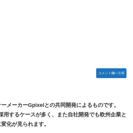
獣
あんこ仕立て 第45話
１位がこちら！
舞台裏2 土産物市・当日」
コメント欄へ引用
とかDL版選ぶ理由だわとかなんなんアホなのか
ち。
助長し世界を不安定化させるだけ」
メーカーGpixelとの共同開発によるものです。
する不具合が発生
を採用するケースが多く、また自社開発でも欧州企業と
えーかわいそう…会社滅茶苦茶やろなぁ」
に変化が見られます。
性接待を行い審判を買収していたことが発覚…（ﾌﾞﾙﾌﾞﾙ」＝韓国