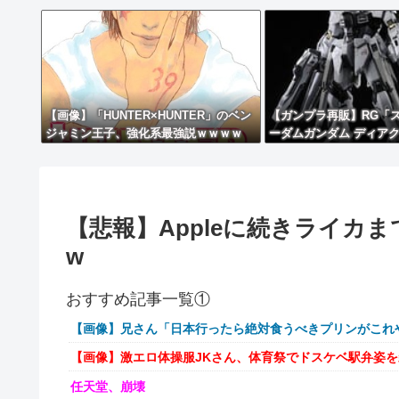
【画像】「HUNTER×HUNTER」のベン
【ガンプラ再販】RG「
ジャミン王子、強化系最強説ｗｗｗｗ
ーダムガンダム ディア
ド」ほか【11時予約開始
【悲報】Appleに続きライカ
w
おすすめ記事一覧①
【画像】兄さん「日本行ったら絶対食うべきプリンがこれ
【画像】激エロ体操服JKさん、体育祭でドスケベ駅弁姿
任天堂、崩壊