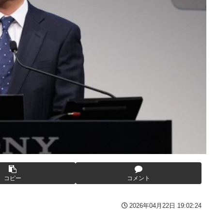
んとーーーーーーーーにおもんない！！！！」→炎上
と薬剤処方…被災者向け大浴場も！
番組が最新SNSの数十年先を行っていたと話題に
産原価の半分以下に…肥料代や燃料代は高騰「今年でやめる」農家
替え玉に！奇行にはちゃんと意味があった！
ｗ
ばサボらず走るし流問題解決じゃね？」
ける存在になってしまう
が抱負を語る
も面白過ぎて今まで観てなかったを後悔する…
年8月発売商品【発売スケジュール】
よう」にブチギレｗｗｗ
コピー
コメント
イズフィギュア【彩色原型公開】
りまくりw w w w w w
2026年04月22日 19:02:24
る「俺って面白いやろ？」みたいな寒い奴