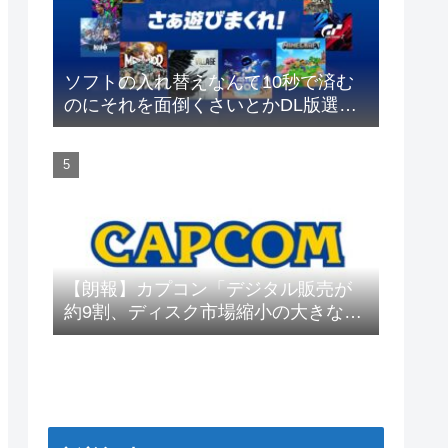
ソフトの入れ替えなんて10秒で済む
のにそれを面倒くさいとかDL版選ぶ
理由だわとかなんなんアホなのか
【朗報】カプコン「デジタル販売が
約9割、ディスク市場縮小の大きな影
響は想定していない」