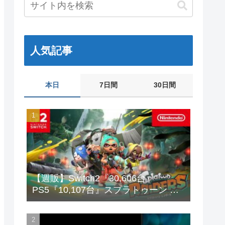
人気記事
本日
7日間
30日間
【週販】Switch2『30,606台』
PS5『10,107台』スプラトゥーン レ
イダース「73,542本」