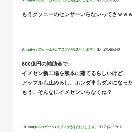
5:
mutyunのゲーム+α ブログがお送りします。
ID:6OjLVixQ0
もうクソニーのセンサーいらないってさｗｗ
8:
mutyunのゲーム+α ブログがお送りします。
ID:rnXDBluH0
600億円の補助金で、
イメセン新工場を熊本に建てるらしいけど、
アップルも止めるし、ホンダ車もダメになっ
もう、そんなにイメセンいらなくね？
18:
mutyunのゲーム+α ブログがお送りします。
ID:ZqNe0Pr+0