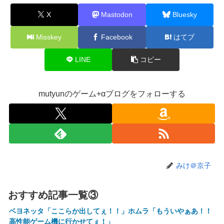
「なかよくなれるかな？！」【8/7(金)20:00】
X
Mastodon
Bluesky
【VTuber】Google Play初のトーク番組「選抜！推しナイ
ン発表会」発表へ！8名が推しキャラクターの魅力を語り合
Misskey
Facebook
はてブ
う【8/6(木)18:00】
【悲報】人気配信者「はっきり言う、ジャングリア沖縄ほん
LINE
コピー
とーーーーーーーーにおもんない！！！！」→炎上
【衝撃】クルタ族虐 殺の犯人、ツェリードニヒで確定！ク
ロロの演劇のせいで2人も無駄死ににwwww
mutyunのゲーム+αブログをフォローする
【画像】石川佳純さん(31)の体、エッッッッッッッッッッッ
ッッッッッッ！
【速報】熊本イオンモール、爆発の原因は『これ』の可能性
【悲報】高市早苗に逆らった財務官僚、異例の左遷ｗｗｗｗ
ｗｗｗｗ
みけ＠京子
【閲覧注意】元臆女キャバ嬢の首吊り自●配信、拡散されま
くって終わるｗｗｗｗｗｗｗ
おすすめ記事一覧③
【悲報】女子自転車競技、ブラに綿を詰めまくって空気抵抗
ベヨネッタ「ここらか出してぇ！！」ホムラ「もういやぁあ！！
を減らすチート技が発覚ｗｗｗ
高性能ゲーム機に行かせてぇ！」