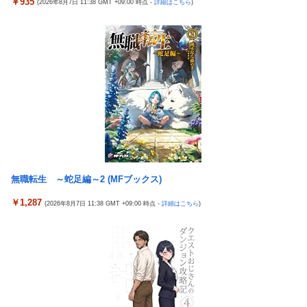
￥935
(2026年8月7日 11:38 GMT +09:00 時点 -
詳細はこちら
)
よ????」
ドンキのうなぎ食べた14人が食中毒…3歳児から75歳まで被害
【悲報】 ピカチュウが大量に半額
「日本放送協会です」と名乗る男にドアを開けたら地獄…テレビ
海外「全部日本の真似だったのか…」 日本の普通のテレビ番組が
もないのに居座り脅迫してきたNHK集金人を警察に通報して黙ら
最新SNSの数十年先を行っていたと話題に
せた←警察官の神対応に感謝しかない
羽田ニアミス搭乗の中国人「補償も見舞いもない」中国ネット
参政党・神谷代表、高市政権の食料品減税を「天下の愚策」と一
「いや要らんやろ」
刀両断
【画像】お前らこの超美人容疑者が、整形か否か判定して！！→
【画像】 JKさん、日本最大級の”水かけ祭り”フェスでおっ〇ぱ
画像がこちらw w w w w w w w w w
い丸見え！大量ぶっかけハプニングｗｗｗ
パチンコ配信者さん、ミスでSEEDをパンクさせてしまう…
海外「新キャラもヤバいｗ」ヤニねこ第6話の海外反応
投資家ワイ、スマホポチッとするだけで大金を稼いでしまう
無職転生 ～蛇足編～2 (MFブックス)
【画像】 『バニーガーデン』のフィギュア、マン肉が見えてしま
う
積水ハウス「地面師に55億円騙し取られた…」ワイ「はえーかわ
￥1,287
(2026年8月7日 11:38 GMT +09:00 時点 -
詳細はこちら
)
いそう…会社滅茶苦茶やろなぁ」
【NBA】エンビードが新シーズンに向けての好調ぶりを披露 な
お足の状態の方を心配されてしまう
ロッテ毛利海大、vs西武0.92 vsその他7.41
海外「さすが日本！」日本の医療従事者の倫理観の高さに海外が
北原ももがでかい
超感動
【新台】山佐「スマスロゼーガペインETR」販売告知にて筐体公
「Sゴーゴージャグラー4KT（北電子）」「Lライザのアトリエ
開来たぞ！次世代ゼーガシステム起動！！！
KD（北電子）」が検定通過