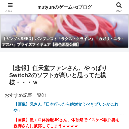
mutyunのゲーム+αブログ
メニュー
検索
【ガンダムSEED】バンプレスト「ラクス・クライン」「カガリ・ユラ・
アスハ」プライズフィギュア【彩色原型公開】
【悲報】任天堂ファンさん、やっぱり
Switch2のソフトが高いと思ってた模
様・・・ｗ
おすすめ記事一覧①
【画像】兄さん「日本行ったら絶対食うべきプリンがこれ
や」
【画像】激エロ体操服JKさん、体育祭でドスケベ駅弁姿を
親御さんに披露してしまうｗｗｗｗ