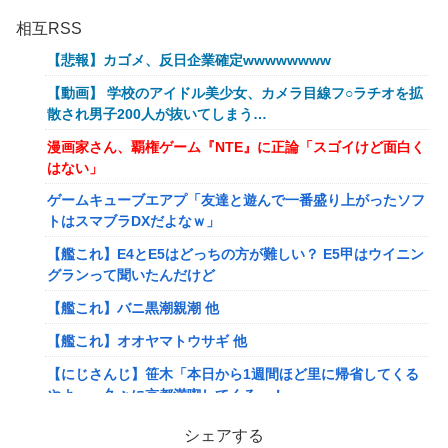
相互RSS
【悲報】カゴメ、反日企業確定wwwwwwww
【動画】 学校のアイドル美少女、カメラ目線フ○ラチオを拡
散され男子200人が抜いてしまう…
漫画家さん、覇権ゲーム『NTE』に正論「スゴイけど面白く
はない」
ゲームキューブエアプ「友達と遊んで一番盛り上がったソフ
トはスマブラDXだよなｗ」
【艦これ】E4とE5はどっちの方が難しい？ E5甲はウイニン
グランって聞いたんだけど
【艦これ】バニ黒潮親潮 他
【艦これ】オオヤマトウサギ 他
【にじさんじ】笹木「本日から1週間ほど里に帰省してくる
やよ～。久々に京都満喫してくるっ！」
【にじさんじ】ののは、初の後輩コラボ！あゆゆとおはなし
シェアする