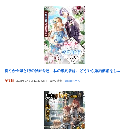
もないのに居座り脅迫してきたNHK集金人を警察に通報して黙ら
せた←警察官の神対応に感謝しかない
参政党・神谷代表、高市政権の食料品減税を「天下の愚策」と一
刀両断
【艦これ】 E3-4のラスダンは航空優勢は取るの？取らないの？
【画像】 JKさん、日本最大級の”水かけ祭り”フェスでおっ〇ぱ
い丸見え！大量ぶっかけハプニングｗｗｗ
Switch2版『モンハンワイルズ』の動作環境が判明！
【画像】 『バニーガーデン』のフィギュア、マン肉が見えてしま
う
穏やか令嬢と噂の侯爵令息 私の婚約者は、どうやら婚約解消をし...
【NBA】エンビードが新シーズンに向けての好調ぶりを披露 な
￥715
(2026年8月7日 11:38 GMT +09:00 時点 -
詳細はこちら
)
お足の状態の方を心配されてしまう
鈴木奈々「垂れてたバストが上がった！」「今が一番バスト大き
い！」下着姿で豊満な美バストを披露
積水ハウス「地面師に55億円騙し取られた…」 ワイ「はえーかわ
いそう…会社滅茶苦茶やろなぁ」
海外「さすが日本！」日本の医療従事者の倫理観の高さに海外が