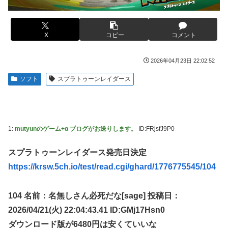
る。クルタ族の虐殺犯人がツェリードニヒだった模様！
【悲報】福岡の電車、完全にやらかす。構内アナウンスでド
下ネタを連発するｗｗｗｗｗ
被災地・熊本、泥酔者の通報が止まらず県警が異例のお願い
【悲報】有名漫画家、がんを公表「大腸癌になってしまいま
X
コピー
コメント
20代「50年ローンでええやろ」←これマジ？？？
した。肝臓に転移も見られてステージ4です」
【画像】「マスク美人さん、また我々を欺く」←海外でも流
【画像】 AI「写真の背景削除？ガンプラの箱追加しといて
2026年04月23日 22:02:52
行りだした結果がこちらw w w w w w w
あげよ????」
ソフト
スプラトゥーンレイダース
メトロイドプライム4 新品が2999円に…
やる夫のダンジョン運営記183-雑談所ネタ118 懺悔小ネタ
「創刻のファイアホイール」+埋めネタ「ファイアホイール
【画像】日焼け口リの締まったお尻っていいよね！ｗｗｗｗ
TCG・その後」
ｗ
海外「全部日本の真似だったのか…」 日本の普通のテレビ
欧州「日本だけ反則だろ…」 世界の『日本びいき』にヨー
1:
mutyunのゲーム+α ブログがお送りします。
ID:FRjsfJ9P0
番組が最新SNSの数十年先を行っていたと話題に
ロッパ全土から不満の声
スプラトゥーンレイダース発売日決定
羽田ニアミス搭乗の中国人「補償も見舞いもない」中国ネッ
思い通りに動かない熊本被災者に左派が我慢ならなくなった
ト「いや要らんやろ」
模様、避難所で苦しむ被災者に対して……
https://krsw.5ch.io/test/read.cgi/ghard/1776775545/104
【画像】お前らこの超美人容疑者が、整形か否か判定し
大日本帝国陸軍「侵攻できたとして、食糧どうすんだよ」大
て！！→画像がこちらw w w w w w w w w w
本営「現地調達」陸軍「え？」
104 名前：名無しさん必死だな[sage] 投稿日：
【爆笑動画】ママさん「新しい洗濯機買って1発目に回した
【NBA】エンビードが新シーズンに向けての好調ぶりを披
2026/04/21(火) 22:04:43.41 ID:GMj17Hsn0
らコレw」←こwれwはw w w w w w w w w w
露 なお足の状態の方を心配されてしまう
ダウンロード版が6480円は安くていいな