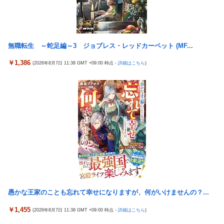
超感動
『ほの暮しの庭』パケ版初週売上、Switch2版「21965本」
Switch版「12458本」
伊藤裕樹、次戦勝利でタイトルマッチへ
無職転生 ～蛇足編～3 ジョブレス・レッドカーペット (MF...
島倉りか様、モッツァレラチーズを巡ってスーパー店員とバトル
￥1,386
(2026年8月7日 11:38 GMT +09:00 時点 -
詳細はこちら
)
勃発ｗｗｗ
【悲報】上沼恵美子ブチギレ「簡単にそうめん作れ言うけど、そ
うめん作りて地獄なんよ」
日経平均2013「1万円です」日経平均2026「6万円です」←これ
は年収爆上がりしたんやろなぁ…
【スパロボ】インパクトやアルファ外伝くらいのバランス求
む！！ → インパクトも最終的にはコアブースターで雑魚は一
撃で倒せてたけどね
【動画】高速道路を走行中の車からリアガラスが飛んでくる事故
(ﾟoﾟ)
愚かな王家のことも忘れて幸せになりますが、何がいけませんの？...
【beatmania IIDX】(26/08/06)「Sparkle Fruit Lab.｣に最終ルー
ムが追加！ 追加楽曲に「サタデーナイト⭐︎ギャロップ」「じぇり
￥1,455
(2026年8月7日 11:38 GMT +09:00 時点 -
詳細はこちら
)
ー じゅえる ジャングル」「Iridescent Memories」が登場！！