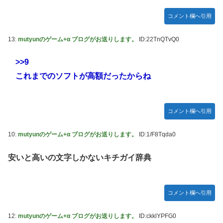
【デレマス】 紗南「アイドルに似合うポケモン？」
コメント欄へ引用
Switch2版『モンハンワイルズ』の動作環境が判明！
13:
mutyunのゲーム+α ブログがお送りします。
ID:22TnQTvQ0
連合のモルモット部隊の部隊長になりました 第45話
メトロイドプライム4 新品が2999円に…
>>9
これまでのソフトが高額だったからね
【デレマス】 橘ありす「あなたの瞳には」
『ほの暮しの庭』パケ版初週売上、Switch2版「21965本」
Switch版「12458本」
コメント欄へ引用
百合子「隣に座る貴女」【ミリマス】
10:
mutyunのゲーム+α ブログがお送りします。
ID:1/F8Tqda0
上國料萌衣ちゃん、留学中にマックのバイトに応募するも書
類選考で落とされてしまう
安いと高いの文字しかないキチガイ辞典
【VTuber】Google Play「選抜！推しナイン発表会」出演
者発表！『にじだけと思ってたけど座長と除夜のケツおるや
んけ』
コメント欄へ引用
実証実験都市「ウーブン・シティ」が一般の居住希望者の募
集開始 すでにトヨタ関係者が居住
12:
mutyunのゲーム+α ブログがお送りします。
ID:ckklYPFG0