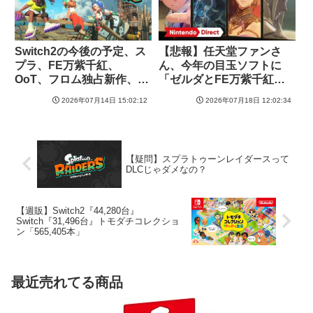
Switch2の今後の予定、ス
【悲報】任天堂ファンさ
プラ、FE万紫千紅、
ん、今年の目玉ソフトに
OoT、フロム独占新作、ゼ
「ゼルダとFE万紫千紅」
ノブレイドジェネシス
を上げてしまうｗ
2026年07月14日 15:02:12
2026年07月18日 12:02:34
【疑問】スプラトゥーンレイダースって
DLCじゃダメなの？
【週販】Switch2『44,280台』
Switch『31,496台』トモダチコレクショ
ン「565,405本」
最近売れてる商品