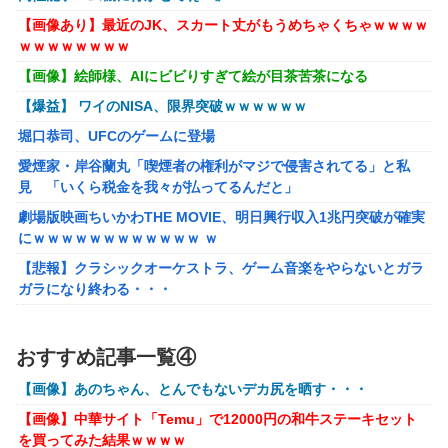
【動画】大阪府警に射殺されたオッサン、めちゃめちゃ苦し
【画像あり】最近のJK、スカート丈がもうめちゃくちゃｗｗｗｗ
そうに死ぬ
ｗｗｗｗｗｗｗｗ
【悲報】黒人、卑怯すぎて炎上するｗｗｗｗ
【画像】絵師様、AIにビビりすぎて絵が目茶苦茶になる
【画像】井口裕香(36)、タンクトップがはち切れそうなくら
【爆益】 ワイのNISA、限界突破ｗｗｗｗｗｗ
いデカイｗｗｗｗｗｗｗｗｗｗｗ
堀口恭司、UFCのゲームに登場
【画像】 AI「写真の背景削除？ガンプラの箱追加しといて
愛煙家・岸谷蘭丸「喫煙者の権利がマジで侵害されてる」と私
あげよ????」
見 「いくら税金を我々が払ってるんだと」
【ホロライブ】アキロゼ、映画をきっかけに「ちいかわ」に
劇場版映画ちいかわTHE MOVIE、明日興行収入1兆円突破が確実
どハマり「今では毎晩1時間くらい見ながら入眠していま
にｗｗｗｗｗｗｗｗｗｗｗｗ ｗ
す」
【悲報】クラシックオーケストラ、ゲーム音楽をやらないとガラ
【FF16】 「ファイナルファンタジー16」発売日が6/22に決
ガラになり終わる・・・
定＆最新PV公開！思ったより発売早い…もう半年後か！
【画像】∧∨の設定みたいな野球部女子マネージャーが発見され
【艦これ】 E3-4のラスダンは航空優勢は取るの？取らない
るwwwwww
おすすめ記事一覧④
の？
【アークナイツ】Cutiesシリーズ「アンジェリーナ」「テキー
【画像】あのちゃん、とんでもないデカ尻を晒す・・・
ラ」デフォルメフィギュア【予約開始】
メトロイドプライム4 新品が2999円に…
【画像】中華サイト「Temu」で12000円の和牛ステーキセット
【アズールレーン】グッスマ上海「大鳳：プライベート・クォー
百合子「隣に座る貴女」【ミリマス】
を買ってみた結果ｗｗｗｗ
ターズVer.」フィギュア【原型公開】