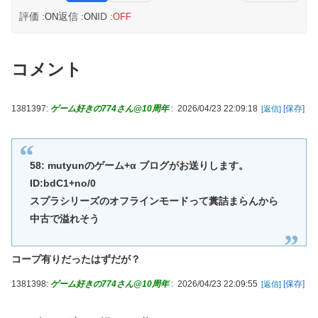
評価 :
返信 :
ID :
ON
ON
OFF
コメント
1381397:
ゲーム好きの774さん@10周年
:
2026/04/23 22:09:18
[保存]
[返信]
58: mutyunのゲーム+α ブログがお送りします。
ID:bdC1+no/0
スプラシリーズのオフラインモードって糞詰まらんから
中古で溢れそう
コープ有りだったはずだが？
1381398:
ゲーム好きの774さん@10周年
:
2026/04/23 22:09:55
[保存]
[返信]