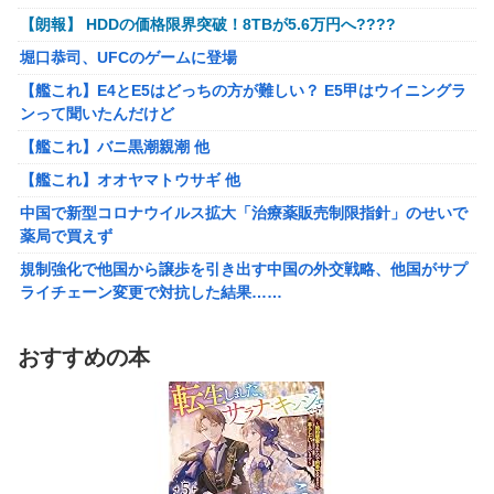
【VTuber】Google Play「選抜！推しナイン発表会」出演
【朗報】 HDDの価格限界突破！8TBが5.6万円へ????
【ガンダムSEED】バンプレスト「ラクス・クライン」「カガ
者発表！『にじだけと思ってたけど座長と除夜のケツおるや
リ・ユラ・アスハ」プライズフィギュア【彩色原型公開】
んけ』
堀口恭司、UFCのゲームに登場
【艦これ】E4とE5はどっちの方が難しい？ E5甲はウイニングラ
【艦これ】E4とE5はどっちの方が難しい？ E5甲はウイニングラ
『ほの暮しの庭』Switch2版 21,965本、Switch版 12,458本
ンって聞いたんだけど
ンって聞いたんだけど
【艦これ】バニ黒潮親潮 他
【艦これ】バニ黒潮親潮 他
【艦これ】オオヤマトウサギ 他
【艦これ】オオヤマトウサギ 他
【悲報】アメリカで今も続いてる近親相姦の一族がやばすぎる
中国で新型コロナウイルス拡大「治療薬販売制限指針」のせいで
薬局で買えず
【悲報】高市政権「永住許可厳格化するわ」外国人さん「もう日
本ええわ…」
規制強化で他国から譲歩を引き出す中国の外交戦略、他国がサプ
ライチェーン変更で対抗した結果……
【画像あり】えっ、ワイ氏の「貯金」・・・多すぎ・・・？
福岡県議会「海外旅行じゃない、海外活動だ！」→視察費2.65億
【悲報】ワイのせいで会社を辞めた新人が「3人」もいたことが
円公開で再炎上ｗｗｗ
発覚ｗｗｗｗｗ
おすすめの本
参政党・神谷代表、高市政権の食料品減税を「天下の愚策」と一
エース級の財務官僚が異例転出へ 官邸幹部「協力的でなかった
刀両断
から」
【悲報】 ピカチュウが大量に半額
町の弁当屋「申し訳ないが消費税1%になったらその分商品代を値
上げするわ」
FGOのリリスさん、謎のSKB水着を着るｗｗｗｗｗｗｗｗｗｗｗ