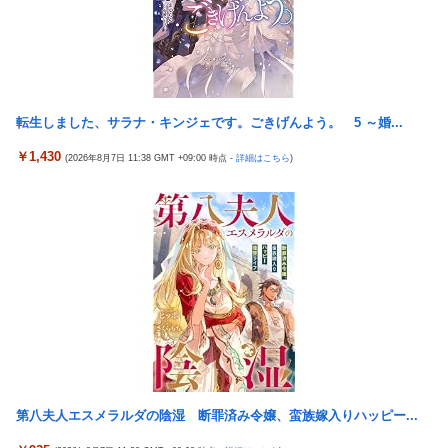
ｗｗｗｗｗ
【泣】年配夫婦が営む中華屋さん、休業を知らせる貼り紙に応援
コメントが続々と
【悲報】「店員」と「定員」を間違えるガチでヤバいやつ、ネッ
ト上に多すぎる ← これ・・・・・・
中国で新型コロナウイルス拡大「治療薬販売制限指針」のせいで
薬局で買えず
【悲報】ラノベ作家「新作ラブコメ書いたぞ！」冷笑系「いい歳
こいてラブコメ書いて恥ずかしくないの？」
規制強化で他国から譲歩を引き出す中国の外交戦略、他国がサプ
転生しました、サラナ・キンジェです。ごきげんよう。 5 ～婚...
ライチェーン変更で対抗した結果……
【画像】ジェフ・ベゾスさん（資産約43兆7700億円）の嫁がコチ
ラｗｗｗｗｗ
福岡県議会「海外旅行じゃない、海外活動だ！」→視察費2.65億
￥1,430
(2026年8月7日 11:38 GMT +09:00 時点 -
詳細はこちら
)
円公開で再炎上ｗｗｗ
【画像】 ボディービルダーの横川尚隆さん、最新の姿がヤバすぎ
る
【画像】かつて天下を獲っていたYouTuberの現在ｗｗｗｗ
パチンコ配信者さん、ミスでSEEDをパンクさせてしまう…
【悲報】コレコレ、月収1億円ｗｗｗそりゃ外出るのにボディガ
ードつけるわ…
投資家ワイ、スマホポチッとするだけで大金を稼いでしまう
【悲報】福岡の電車、完全にやらかす。構内アナウンスでド下ネ
積水ハウス「地面師に55億円騙し取られた…」ワイ「はえーかわ
タを連発するｗｗｗｗｗ
いそう…会社滅茶苦茶やろなぁ」
【悲報】有名漫画家、がんを公表「大腸癌になってしまいまし
【ビスティ打法】ガチで疑問なんだけどオカルト信者って台を休
た。肝臓に転移も見られてステージ4です」
ませなかったら爆連したっていう思考にはならないの？
【速報】とある魔術の禁書目録、最新刊でヒロイン戦争決着
メトロイドプライム4 新品が2999円に…
wwwwwwwwwwwww
第八夫人エスメラルダの陰湿 断罪済み令嬢、蛮族嫁入りハッピー...
韓国が独島を不法占拠？…日本の高校新教科書、また強引な主張
【画像】 AI「写真の背景削除？ガンプラの箱追加しといてあげ
＝韓国の反応