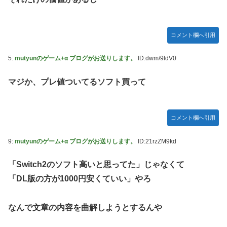
【ウマ娘】セイちゃんの攻撃力を見よ！！！
【ミリマス】6年後のアイドル達はどんな感じになってるん
だろう
コメント欄へ引用
【FF16】 「ファイナルファンタジー16」発売日が6/22に決
定＆最新PV公開！思ったより発売早い…もう半年後か！
5:
mutyunのゲーム+α ブログがお送りします。
ID:dwm/9ldV0
【デレマス】 和久井留美「夢を作って、いつか遊んで」
マジか、プレ値ついてるソフト買って
ドンキのうなぎ食べた14人が食中毒…3歳児から75歳まで被
害
コメント欄へ引用
「日本放送協会です」と名乗る男にドアを開けたら地獄…テ
レビもないのに居座り脅迫してきたNHK集金人を警察に通報
して黙らせた←警察官の神対応に感謝しかない
9:
mutyunのゲーム+α ブログがお送りします。
ID:21rzZM9kd
参政党・神谷代表、高市政権の食料品減税を「天下の愚策」
「Switch2のソフト高いと思ってた」じゃなくて
と一刀両断
「DL版の方が1000円安くていい」やろ
福岡県議会「海外旅行じゃない、海外活動だ！」→視察費
2.65億円公開で再炎上ｗｗｗ
なんで文章の内容を曲解しようとするんや
【艦これ】 E3-4のラスダンは航空優勢は取るの？取らない
の？