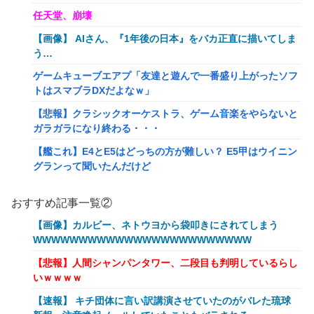
任天堂、崩壊
【画像】 AIさん、『1年後の日本』をバカ正直に描いてしま
う…
ゲームキューブエアプ「友達と遊んで一番盛り上がったソフ
トはスマブラDXだよなｗ」
【悲報】クラシックオーケストラ、ゲーム音楽をやらないと
ガラガラになり終わる・・・
【艦これ】E4とE5はどっちの方が難しい？ E5甲はウイニン
グランって聞いたんだけど
【艦これ】バニ黒潮親潮 他
おすすめ記事一覧②
【艦これ】オオヤマトウサギ 他
【画像】カルビー、ネトウヨから袋叩きにされてしまう
【艦これ】授業中に居眠りふぶき 他
WWWWWWWWWWWWWWWWWWWWWWWW
【画像】令和最新版のあのちゃん、可愛過ぎてワイらにブッ
【悲報】人間シャンパンタワー、二段目も判明しているらし
刺さりまくりw w w w w w
いｗｗｗｗ
【爆笑動画】ママさん「新しい洗濯機買って1発目に回した
【速報】 キチ団体に言い訳講演させていたのがバレた琉球
らコレw」←こwれwはw w w w w w w w w w