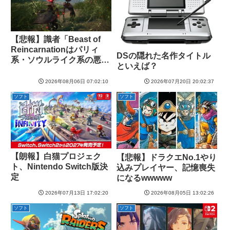
【悲報】識者「Beast of
Reincarnationはパリィ
DSの隠れた名作タイトル
系・ソウルライク系の悪い
といえば？
所を煮詰めたようなゲー
ム」
2026年08月06日 07:02:10
2026年07月20日 20:02:37
ソフト
ソフト
【朗報】白猫プロジェク
【悲報】ドラクエNo.1やり
ト、Nintendo Switch版決
込みプレイヤー、記憶喪失
定
になるwwwww
2026年07月13日 17:02:20
2026年08月05日 13:02:26
ソフト
ソフト