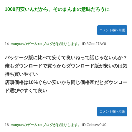
『ほの暮しの庭』Switch2版 21,965本、Switch版 12,458本
1000円安いんだから、そのまんまの意味だろうに
韓国人「どうやら五輪サッカー日韓戦でも審判の接待があっ
た模様…」→「メダル剥奪なのでは…？（ﾌﾞﾙﾌﾞﾙ」＝韓国の
反応
コメント欄へ引用
ハロプロ恵体ランキングTOP10
一ノ瀬美空ちゃん、イワシの三枚おろしに挑戦！！！【乃木
14:
mutyunのゲーム+α ブログがお送りします。
ID:8Gnn27AY0
坂46】
パッケージ版に比べて安くて良いねって話じゃないんか？
新体操で国体1位！ ついに現れた”リアル浅倉南ちゃん”
俺もダウンロードで買うからダウンロード版が安いのは気
初めての水着グラビアを独占スクープ！
持ち買いやすい
なんで今日の始球式に限って、瀬戸口心月ちゃんはミニスカ
じゃなくてダサいズボンなんだよ！
店頭価格は10%ぐらい安いから同じ価格帯だとダウンロー
ド選びやすくて良い
【悲報】韓国サッカー 国際試合で審判買収(性接待)をして
た模様
wwwwwwwwwwwwwwwwwwwwwwwwwwwwwwwwww
wwwwwwwwwwwwwww
コメント欄へ引用
16:
mutyunのゲーム+α ブログがお送りします。
ID:Cehswv9U0