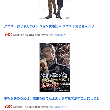
中国人22人がタイの空港で搭乗拒否される、警備員が「つり目」
職場の人妻と不倫をして、ついに、、、
ジェスチャー―香港メディア [8/6]
伊藤裕樹、次戦勝利でタイトルマッチへ
【動画】大阪府警のおっさん射殺映像が公開される。当然のよう
に無抵抗だったことが発覚
【ウマ娘】バッドイベントの中でもサボり癖だけは許さん
【緊急】世界各地で販売の中国企業Zbtlink製ルーター20機種に
クエストおじさんのダンジョン攻略記４ クエストおじさんシリー...
【スパロボ】インパクトやアルファ外伝くらいのバランス求
バックドア、外部から完全制御のおそれ
む！！ → インパクトも最終的にはコアブースターで雑魚は一
￥420
(2026年8月7日 11:38 GMT +09:00 時点 -
詳細はこちら
)
撃で倒せてたけどね
韓国KOSPIで徹底的に儲けたい某海外資本、韓国人投資家に楽観
的すぎる未来予測を提示して……
増水した川に取り残されたアライグマ、パドルボードで救助され
て人の脚の下に潜り込む【海外の反応】
15歳少女に薬と酒飲ませカラオケ店で性的暴行、動画撮影 54歳
無職を再逮捕 動画770本も見つかる
大日本帝国陸軍「侵攻できたとして、食糧どうすんだよ」大本営
「現地調達」陸軍「え？」
【FF16】 「ファイナルファンタジー16」発売日が6/22に決定＆
最新PV公開！思ったより発売早い…もう半年後か！
韓国が独島を不法占拠？…日本の高校新教科書、また強引な主張
＝韓国の反応
宰相を務める父は、愛娘を捨てた王太子を本気で潰すことにしまし...
ドンキのうなぎ食べた14人が食中毒…3歳児から75歳まで被害
￥250
「日本放送協会です」と名乗る男にドアを開けたら地獄…テレビ
(2026年8月7日 11:38 GMT +09:00 時点 -
詳細はこちら
)