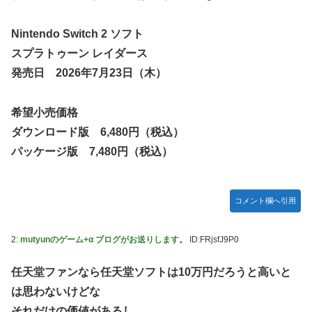
【ホロライブ】アキロゼ、映画をきっかけに「ちいかわ」に
「Sゴーゴージャグラー4KT（北電子）」「Lライザのアト
どハマり「今では毎晩1時間くらい見ながら入眠していま
リエKD（北電子）」が検定通過
Nintendo Switch 2 ソフト
す」
伊藤裕樹、次戦勝利でタイトルマッチへ
スプラトゥーン レイダース
【ウマ娘】セイちゃんの攻撃力を見よ！！！
発売日 2026年7月23日（木）
【画像】韓国人「日本人の間で『女が破滅的な人生を送るの
を楽しむ陰湿な趣味』が流行っている」119万バズ
希望小売価格
【ワンピース】ゾロ「女だぞ」エネル「見ればわかる」←こ
ダウンロード版 6,480円（税込）
こ好きすぎるｗｗｗｗｗｗｗｗｗｗｗｗｗ
パッケージ版 7,480円（税込）
【艦これ】なんか調べたらE5めちゃくちゃ対地艦使うや
ん・・・
【名探偵プリキュア】明智が変身できた理由、謎すぎる…
コメント欄へ引用
欧州「日本だけ反則だろ…」 世界の『日本びいき』にヨー
ロッパ全土から不満の声
2:
mutyunのゲーム+α ブログがお送りします。
ID:FRjsfJ9P0
【艦これ】E5-4をウイニングランって言ったやつ誰や
任天堂ファンなら任天堂ソフトは10万円だろうと高いと
【画像】ハンターハンターの人気キャラ3人、メイドフィギ
は思わないけどな
ュアになってしまうｗｗｗ
それだけの価値があるし