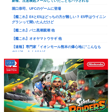
新報、注意喚起メールしていたこともバラされる
岡田斗司夫「人間の本音としてブサイクを見たら不愉快にな
堀口恭司、UFCのゲームに登場
る。この責任をどうとるんだ」
【艦これ】E4とE5はどっちの方が難しい？ E5甲はウイニン
【速報】ルフィの幹部、懲役20年に決定する←コレは妥当
グランって聞いたんだけど
か？？？？？？？
【艦これ】バニ黒潮親潮 他
【NGS】ルーサー緊急、新武器、東方コラボ、EXレベル
【艦これ】オオヤマトウサギ 他
40… 8/5はアップデート盛り沢山！？貴様ら何から始める？
( •᷄ὤ•᷅ )
【速報】専門家「イオンモール熊本の爆心地に”こんなも
の”があったんだけど…」
ヨーロッパが右翼政党の党員から銀行口座を作る権利を剥
奪、そのせいで皮肉すぎる展開に突入しており……
【画像】かつて天下を獲っていたYouTuberの現在ｗｗｗｗ
ソフト
【ウマ娘】ケンタ？のシオン
【悲報】映画館の客、ほぼバイオテロレベルのやらかしで観
客が避難する事態にｗｗｗｗ
韓国人「海上自衛隊護衛艦ちょうかいによるトマホーク巡航
ミサイルの実射試験に韓国人が衝撃！」→「着々と進む最新
【警告】社会人「スムージーにキウイ皮ごと入れよ。これ美
鋭の防衛装備‥」
容にいいんだよね〜」→ 結果…
【画像】かつて天下を獲っていたYouTuberの現在ｗｗｗｗ
【悲報】有名漫画家、がんを公表「大腸癌になってしまいま
した。肝臓に転移も見られてステージ4です」
【悲報】コレコレ、月収1億円ｗｗｗそりゃ外出るのにボデ
ィガードつけるわ…
【衝撃】ハンターハンター、とんでもねえ伏線が発掘され