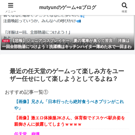
mutyunのゲーム+αブログ
メニュー
検索
【悲報】ジュニアコスプレイヤー、夏の電車が臭くて苦言 「洋服は
NEW
一回全部熱湯につけよう！洗濯機はキッチンハイター薄めた水で一回まわ
そう！」
最近の任天堂のゲームって楽しみ方をユー
ザー任せにして楽しようとしてるよね？
おすすめ記事一覧①
【画像】兄さん「日本行ったら絶対食うべきプリンがこれ
や」
【画像】激エロ体操服JKさん、体育祭でドスケベ駅弁姿を
親御さんに披露してしまうｗｗｗｗ
任天堂、崩壊