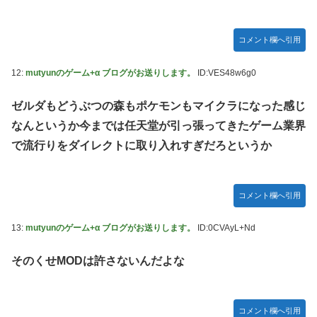
し入ってプライバシーに全く配慮しない報道を……
【セクシー】人気美人声優、太ももチラリｗｗｗｗｗｗｗｗ
コメント欄へ引用
ｗｗｗｗｗｗｗｗｗｗｗｗｗｗｗｗ
「私達が原爆ドーム前をあけ渡せば核戦争が始まってしま
12:
mutyunのゲーム+α ブログがお送りします。
ID:VES48w6g0
う」と訴える市民団体、それを聞いた被爆3世の人が……
池田瑛紗ちゃんが｢真珠の耳飾りの少女｣の魅力を語る！！！
ゼルダもどうぶつの森もポケモンもマイクラになった感じ
【乃木坂46】
なんというか今までは任天堂が引っ張ってきたゲーム業界
【朗報】山﨑愛生「けんぱなぱっぱぱん！」←
で流行りをダイレクトに取り入れすぎだろというか
コメント欄へ引用
13:
mutyunのゲーム+α ブログがお送りします。
ID:0CVAyL+Nd
そのくせMODは許さないんだよな
コメント欄へ引用