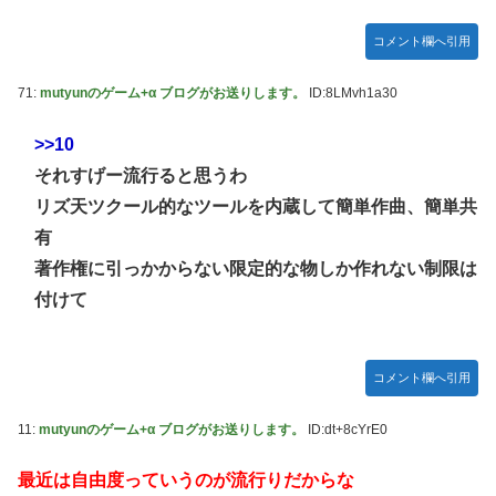
【デレマス】 凛「なにこれ、蒼穹のファフナー？」モバ
P「資料だから見といてくれ」
コメント欄へ引用
ガキ「世界を救います」←飽きた。おっさんにしろ
71:
mutyunのゲーム+α ブログがお送りします。
ID:8LMvh1a30
ラブライブ！の犬、だいたい老犬
【朗報】AKB48 ロッテとコラボ決定！！
>>10
【ウマ娘】コミケで配布予定だった非公式グッズ「オグリキ
それすげー流行ると思うわ
ャップタマモクロスアクリル定規」意外(?)な落とし穴によ
リズ天ツクール的なツールを内蔵して簡単作曲、簡単共
り配布を撤回することに…
有
【にじさんじ】石神がミームを堪能しとる
著作権に引っかからない限定的な物しか作れない制限は
ドラマー兼編曲家「ハロプロのいう『16ビートを刻む』って
付けて
16ビートじゃなくて8ビートのウラ(アップビート)を意識す
る意味なのでは？」
韓国人「韓国サッカー協会の性接待報道、海外でも大騒ぎ
コメント欄へ引用
に・・・2002年W杯4強の記録取り消しの声も」→「マジで
国の恥だ」「2002年まで疑う価値がある」「国民や国が築
11:
mutyunのゲーム+α ブログがお送りします。
ID:dt+8cYrE0
いた国格をサッカー選手が足で蹴り飛ばすね」
最近は自由度っていうのが流行りだからな
熊本県知事の要請をガン無視したTBS、避難所に取材班が押