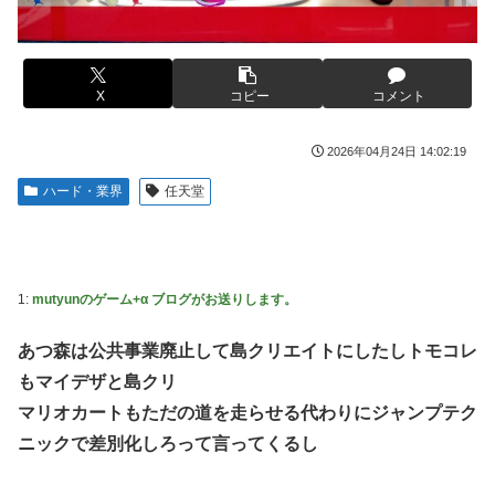
女芸人の吉住さん（36）メイクしたら普通に美人の部類だっ
ライブ！】
たと判明ｗｗｗｗｗｗｗｗｗ
フジテレビ「2026 FORMULA1 サマーブレイクSP」を明日
【衝撃】蓮舫「蓮舫だから叩いて良いという報道に向き合い
（8月9日）から12日間毎日放送へ
ます！」X民「高市だから叩いて良いをやってるのがお前だ
X
コピー
コメント
お前ら「日本も核武装汁！」←１万発の核弾頭どこに
ろ」←これ…w w
海外「日本なんて行くんじゃなかった…」 日本を知ってし
韓国人「韓国が米韓通貨スワップ交渉に全力を注ぐべき理由
2026年04月24日 14:02:19
まったディズニー信者、帰国後『本家』に失望する事態に
がこちら‥日米との異例の共同介入によって記録的なウォ
ハード・業界
任天堂
ン・ドル為替の現実」
【画像】はいだしょうこ（47）「こんなオバサンでいい
の…？」
「斬撃を飛ばす」←ぶっちゃけ好き？嫌い？
【悲報】コメ卸大手さん、営業利益83％減 高値で買い込ん
【悲報】瀬戸環奈がスタイルよすぎて一般男性が隣に並ぶと
だ米が売れず「損切り祭り」開幕へ
チンチクリンに見えてしまう
1:
mutyunのゲーム+α ブログがお送りします。
【避難所】キッチンカー、から揚げや麺類提供 40代女性
女芸人の吉住さん（36）メイクしたら普通に美人の部類だっ
あつ森は公共事業廃止して島クリエイトにしたしトモコレ
「最高、パン中心の生活には飽き飽きしていて、野菜不足も
たと判明ｗｗｗｗｗｗｗｗｗ
感じていた」→時事通信タイトル「パン...
もマイデザと島クリ
大竹しのぶ「戦争放棄の国であり続けよう」←この投稿が話
ドワンゴ川上「みい山への『障害者への配慮が足りない』と
マリオカートもただの道を走らせる代わりにジャンプテク
題に
いう批判は害悪。障害者に関わると損をするのは事実。」
ニックで差別化しろって言ってくるし
【動画】タイのティパンコーン王子が日本人女性とデート
【九州名物】鶏刺し食べた医師、全身麻痺へ…「死んだほう
か？
が良かったと思っていた」