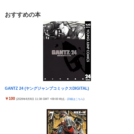
SNS「詐欺られたお金、取り戻せます」女性「これだ！」→結果
ワンピース尾田っち「僕とその辺の連載作家は同じく『漫画家』
ｗｗｗｗ
と呼ばれるけど、それが不満で。」
おすすめの本
「FF10の名シーン」←思い浮かべたもの
【艦これ】でもイベントのたびに思うんだ 空母機動部隊ってクソ
だわ！
台風13号のルート、ほぼ確定する
【艦これ】ひみつの通り道 他
TBS新人アナ ブラチラ、お尻くっきり、Y字開脚！！
【艦これ】ナマケモノアガノウサギ 他
【重音テト】コナミデフォルメフィギュア「重音テト 通常衣装
Ver.」「重音テト SV衣装Ver.」【彩色原型公開】
ジャングリア沖縄「3万円です」←ディズニー超えの強気価格ｗ
ｗｗ
ホビーサクラ「真の点P 私服Ver.」美少女フィギュア【予約開
始】
佐藤二朗、橋本愛との騒動で主演映画が完全白紙へｗｗｗｗｗ
【宇崎ちゃんは遊びたい！】BiCute Bunnies Figure「宇崎花」
ひろゆき「出馬する気ないから話さなかった」妻「それでも不誠
「宇崎月」メタリックパープルver. プライズフィギュア【ラウン
実だろ」→離婚協議へｗｗｗｗｗ
ドワン限定で展開決定】
GANTZ 24 (ヤングジャンプコミックスDIGITAL)
大竹しのぶ「戦争放棄の国であり続けよう」←この投稿が話題に
【艦これ】でもイベントのたびに思うんだ 空母機動部隊ってクソ
￥100
(2026年8月8日 11:38 GMT +09:00 時点 -
詳細はこちら
)
【悲報】瀬戸環奈がスタイルよすぎて一般男性が隣に並ぶとチン
だわ！
チクリンに見えてしまう
【艦これ】ひみつの通り道 他
女芸人の吉住さん（36）メイクしたら普通に美人の部類だったと
【艦これ】ナマケモノアガノウサギ 他
判明ｗｗｗｗｗｗｗｗｗ
海外「日本は戦勝国なんだよ」 戦後の日本人の特別な生き様に各
大竹しのぶ「戦争放棄の国であり続けよう」←この投稿が話題に