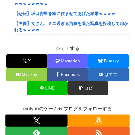
ｗｗｗｗｗｗｗｗ
【悲報】坂口杏里を家に住ませてあげた結果ｗｗｗｗ
【画像】女さん、ミニ過ぎる浴衣を着た写真を投稿して叩か
れるｗｗｗｗ
【画像】小学生クソガキ「愛子！卒業したんやろ？大学 ニ
ュースで見たわ」→結果wwwwwwww
シェアする
【画像】20年前のAV、キチガイすぎるwwwwww
X
Mastodon
Bluesky
【悲報】ゲーム配信者さん、家賃8万円の部屋で深夜配信→
管理会社から厳重注意されてお気持ち表明ｗｗｗ
Misskey
Facebook
はてブ
【悲報】粗品、永久追放ｗｗｗｗｗｗｗｗｗｗｗｗｗｗｗ
LINE
コピー
（証拠あり）
SNSで知り合ったJK10人とS●Xしてハメ撮り770本撮ったイ
ケメン逮捕wwwwwwwwwwwwwww
mutyunのゲーム+αブログをフォローする
【画像】キングダムの河了貂、「あったけぇ壁」に引き続き
更に味方をぶっ殺す作戦を実行する
【艦これ】でもイベントのたびに思うんだ 空母機動部隊っ