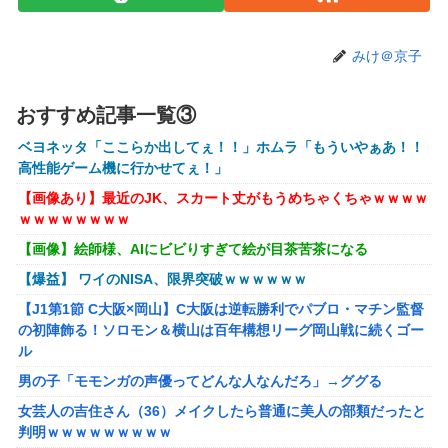
てクソだわ！
【艦これ】ひみつの通り道 他
みけ＠京子
【艦これ】ナマケモノアガノウサギ 他
【にじさんじ】五木、長尾に表計算ソフトの便利さを理解ら
おすすめ記事一覧③
せる『エクセルに感動してるおじさん見てなんか感動する』
ベヨネッタ「ここらか出してぇ！！」ホムラ「もういやぁあ！！
【にじ甲2026】ところで野球って魔法使うのOKなんやっ
高性能ゲーム機に行かせてぇ！」
け？
【画像あり】最近のJK、スカート丈がもうめちゃくちゃｗｗｗｗ
にじさんじのフレン・E・ルスタリオちゃんとかいうドチャ
ｗｗｗｗｗｗｗｗ
LOVEｗｗｗ
【画像】絵師様、AIにビビりすぎて絵が目茶苦茶になる
「ドラクエ11」攻略感想(54/クリア後)マルティナの「しん
【爆益】 ワイのNISA、限界突破ｗｗｗｗｗｗ
ぴのビスチェ」可愛い！そしてメドローアやギガバーストき
たー！
【J1第1節 C大阪×岡山】C大阪は逆転勝利でパブロ・マチン監督
の初陣飾る！ソロモン＆横山は百年構想リーグ岡山戦に続くゴー
【虹ヶ咲】「夏はせつ泣き」がキャッチコピーの映画【ラブ
ル
ライブ！】
男の子「モモンガの声優ってどんな人なんだろ」→ググる
【画像】 YouTubeコメント欄、キレッキレ
女芸人の吉住さん（36）メイクしたら普通に美人の部類だったと
【速報】 ひろゆき、離婚ｗｗｗｗｗｗ
判明ｗｗｗｗｗｗｗｗｗ