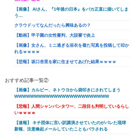
【画像】 AIさん、『1年後の日本』をバカ正直に描いてしま
う…
クラウドってなんだったら興味あるの？
【動画】甲子園の女性審判、大誤審で炎上
【画像】女さん、ミニ過ぎる浴衣を着た写真を投稿して叩か
れるｗｗｗｗ
【悲報】坂口杏里を家に住ませてあげた結果ｗｗｗｗ
【朗報】Vtuber界、新たなる『弱男の姫』が爆誕ｗｗｗｗ
ｗｗｗｗｗｗｗ
おすすめ記事一覧②
「FF10の名シーン」←思い浮かべたもの
【画像】カルビー、ネトウヨから袋叩きにされてしまう
WWWWWWWWWWWWWWWWWWWWWWWW
【ｗ】物凄くカワイイ子猫の取っ組み合い！
【悲報】人間シャンパンタワー、二段目も判明しているらし
【悲報】オーケストラ演奏家「ゲーム音楽をやらないと儲か
いｗｗｗｗ
らなくなった。本当にイライラする😡」
【速報】 キチ団体に言い訳講演させていたのがバレた琉球
【艦これ】でもイベントのたびに思うんだ 空母機動部隊っ
新報、注意喚起メールしていたこともバラされる
てクソだわ！