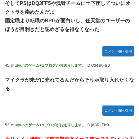
そしてPSはDQ3FF5や浅野チームに土下座してついにオ
クトラを崇めたんだよ
固定職より転職のRPGが面白いし、任天堂のユーザーの
ほうが目利きだと認めざるを得なくなった
コメント欄へ引用
45:
mutyunのゲーム+α ブログがお送りします。
ID:Q34sK+Is0
マイクラが未だに売れてるんだからそりゃ取り入れたくな
る
コメント欄へ引用
52:
mutyunのゲーム+α ブログがお送りします。
ID:jdBRLFIc0