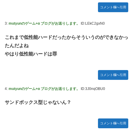
「ドラクエ11」攻略感想(54/クリア後)マルティナの「しん
コメント欄へ引用
野田昇吾、初の準優進出目前も「一回希望」で賞典除外
ぴのビスチェ」可愛い！そしてメドローアやギガバーストき
たー！
高市政権に媚びて偏向報道まみれの産経新聞、コスト上昇に
3:
mutyunのゲーム+α ブログがお送りします。
ID:LEkC2gxN0
耐えられず東北6県撤退を発表
私の彼に裏表がなさすぎる 第3話
【虹ヶ咲】「夏はせつ泣き」がキャッチコピーの映画【ラブ
これまで低性能ハードだったからそういうのができなかっ
ライブ！】
たんだよね
【ウマ娘】ウマ娘バストTOP20
やはり低性能ハードは罪
【悲報】ハンターハンター連載再開の様子、全くないｗｗｗ
ｗｗｗｗｗｗｗｗｗｗ
コメント欄へ引用
【日向坂46】Zepp Osaka、客席が想像以上にヤバい…
【艦これ】今回ソ連艦てまたユーロの仲間入りしとんのか
4:
mutyunのゲーム+α ブログがお送りします。
ID:3J0nqOBU0
【速報】とある魔術の禁書目録、最新刊でヒロイン戦争決着
サンドボックス型じゃないん？
wwwwwwwwwwwww
海外「日本なんて行くんじゃなかった…」 日本を知ってし
まったディズニー信者、帰国後『本家』に失望する事態に
コメント欄へ引用
【ウマ娘】セイちゃんの攻撃力を見よ！！！