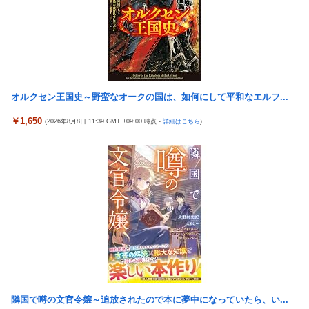
国から称賛の声
倉木しおりアリスJAPAN8月新作「先っぽだけなら浮気じゃない
【画像】居酒屋さん、6人で長居して会計4939円しか使わない客
よ？イケないギリギリの焦らし責めに屈し膣奥深ハメ浮気」理性
にお気持ち表明してしまう←コレどっちが悪いんや？？？？？？
崩壊NTR作品！！
女芸人の吉住さん（36）メイクしたら普通に美人の部類だったと
【虹ヶ咲】「夏はせつ泣き」がキャッチコピーの映画【ラブライ
判明ｗｗｗｗｗｗｗｗｗ
ブ！】
【悲報】チーター、無理矢理カメラを設置されてしょんぼり顔
オルクセン王国史～野蛮なオークの国は、如何にして平和なエルフ...
隣の臭デブキング貧乏揺すり背中のけぞりキョロ厨カンスケデブ
がウザすぎて心が折れそう…
ジャングリア沖縄「3万円です」←ディズニー超えの強気価格ｗ
￥1,650
(2026年8月8日 11:39 GMT +09:00 時点 -
詳細はこちら
)
ｗｗ
5号機の時って、面白いA+ART機がたくさんあって楽しかったよ
なｗｗｗ
佐藤二朗、橋本愛との騒動で主演映画が完全白紙へｗｗｗｗｗ
【悲報】「ビッグモーター」とかいう完全に逃げ切ったゴミクズ
ひろゆき「出馬する気ないから話さなかった」妻「それでも不誠
ｗｗｗｗｗ
実だろ」→離婚協議へｗｗｗｗｗ
スマスロSAO2のガラス、粉々になってしまう…役物が近いのが
【悲報】瀬戸環奈がスタイルよすぎて一般男性が隣に並ぶとチン
原因！？
チクリンに見えてしまう
ラオウがサウザーに勝てないって信じられないんだが…
女芸人の吉住さん（36）メイクしたら普通に美人の部類だったと
判明ｗｗｗｗｗｗｗｗｗ
メトロイドプライム4 新品が2999円に…
大竹しのぶ「戦争放棄の国であり続けよう」←この投稿が話題に
ヨーロッパが中国製メガソーラーを締め出しｗｗｗ
「ドラクエ11」攻略感想(54/クリア後)マルティナの「しんぴのビ
隣国で噂の文官令嬢～追放されたので本に夢中になっていたら、い...
【九州名物】鶏刺し食べた医師、全身麻痺へ…「死んだほうが良