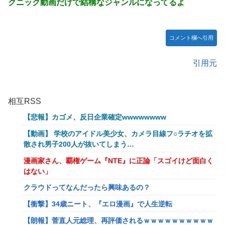
クニック動画だけで結構なジャンルになってるよ
コメント欄へ引用
引用元
相互RSS
【悲報】カゴメ、反日企業確定wwwwwwww
【動画】 学校のアイドル美少女、カメラ目線フ○ラチオを拡
散され男子200人が抜いてしまう…
漫画家さん、覇権ゲーム『NTE』に正論「スゴイけど面白く
はない」
クラウドってなんだったら興味あるの？
【衝撃】34歳ニート、『エロ漫画』で人生逆転
【朗報】菅直人元総理、再評価されるｗｗｗｗｗｗｗｗｗｗ