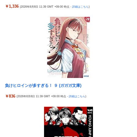
スチェ」可愛い！そしてメドローアやギガバーストきたー！
かったと思っていた」
￥1,336
(2026年8月8日 11:39 GMT +09:00 時点 -
詳細はこちら
)
倉木しおりアリスJAPAN8月新作「先っぽだけなら浮気じゃない
海外「日本はさすが過ぎるｗ」 日本は野生動物の喧嘩さえ可愛く
よ？イケないギリギリの焦らし責めに屈し膣奥深ハメ浮気」理性
なってしまうと世界が騒然
崩壊NTR作品！！
ストロングビデ1【ふくらすずめ】
【J1第1節 名古屋×清水】清水は北川の完璧なボレーと無失点で
野田昇吾、初の準優進出目前も「一回希望」で賞典除外
白星スタート！ホーム公式戦での対名古屋戦の連敗を7で止める
【朗報】AKB48 ロッテとコラボ決定！！
銀シャリ・橋本「映画館でなんでみんなポップコーン食べたいん
ですか」「一番いいときにカシャカシャ…」
高市政権に媚びて偏向報道まみれの産経新聞、コスト上昇に耐え
られず東北6県撤退を発表
隣の臭デブキング貧乏揺すり背中のけぞりキョロ厨カンスケデブ
がウザすぎて心が折れそう…
【ウマ娘】コミケで配布予定だった非公式グッズ「オグリキャッ
プタマモクロスアクリル定規」意外(?)な落とし穴により配布を撤
5号機の時って、面白いA+ART機がたくさんあって楽しかったよ
回することに…
なｗｗｗ
負けヒロインが多すぎる！ ９ (ガガガ文庫)
【J2第1節 大宮×新潟】新体制の大宮は新潟との接戦を制し開幕
【悲報】「ビッグモーター」とかいう完全に逃げ切ったゴミクズ
￥836
(2026年8月8日 11:39 GMT +09:00 時点 -
詳細はこちら
)
白星スタート！自陣からのカウンターが決まり山本桜大が決勝ゴ
ｗｗｗｗｗ
ール
【今はやってない】審判への性接待疑惑…大韓サッカー協会が声
『ソニーが嫌い』←まあわかる『ソニー信者が嫌い』←まあわか
明「現在は一切発生していない」
る『任天堂信者が嫌い』←まあわかる
コメ卸大手さん、営業利益83％減 高値で買い込んだ米が売れず
「損切り祭り」開幕へ