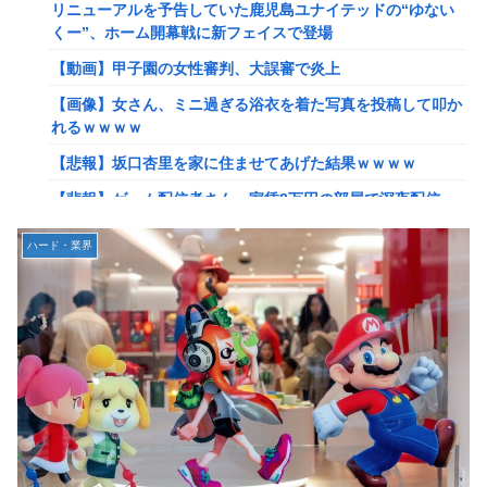
リニューアルを予告していた鹿児島ユナイテッドの“ゆない
【艦これ】ひみつの通り道 他
くー”、ホーム開幕戦に新フェイスで登場
【艦これ】ナマケモノアガノウサギ 他
【動画】甲子園の女性審判、大誤審で炎上
【艦これ】競泳水着いんのかよ
【画像】女さん、ミニ過ぎる浴衣を着た写真を投稿して叩か
日産e-power、無給油で1980km走行しギネス記録を達成！
れるｗｗｗｗ
→山頂から下ってるだけでした…
【悲報】坂口杏里を家に住ませてあげた結果ｗｗｗｗ
イーロン・マスク「中国のロボットはデタラメで遠隔操作し
【悲報】ゲーム配信者さん、家賃8万円の部屋で深夜配信→
てるだけ」
管理会社から厳重注意されてお気持ち表明ｗｗｗ
【速報】北海道江別大学生殺人事件、主犯格の川口被告(19)
ハード・業界
【速報】ひろゆき、離婚wwwwww
に無期懲役の判決←これ、妥当だと思う？？？？？？
【放送事故】フジテレビ、女子大生を大量投入して闇深エロ
【悲報】女さん、歩行者を轢いた挙句、道路に倒れてどえら
番組ｗｗｗｗ
いことになってしまうw w w w w w w
【艦これ】でもイベントのたびに思うんだ 空母機動部隊っ
海外「日本は戦勝国なんだよ」 戦後の日本人の特別な生き
てクソだわ！
様に各国から称賛の声
【艦これ】ひみつの通り道 他
【画像】居酒屋さん、6人で長居して会計4939円しか使わな
い客にお気持ち表明してしまう←コレどっちが悪いん
【艦これ】ナマケモノアガノウサギ 他
や？？？？？？
【虹ヶ咲】「夏はせつ泣き」がキャッチコピーの映画【ラブ