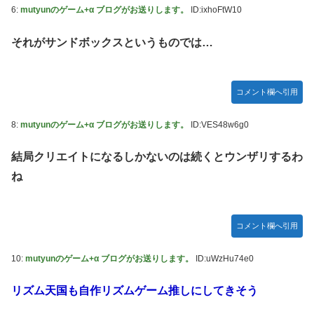
6:
mutyunのゲーム+α ブログがお送りします。
ID:ixhoFtW10
LIAR GAME -ライアーゲーム- 第17話 感想：秋山さんの逆
転の策がバレちゃった！
それがサンドボックスというものでは…
FF4とかいうカッコいい竜騎士が活躍するゲーム最高だよな
【スターウォーズ】グローグーってすごい人気あるんだな…
コメント欄へ引用
【画像】 YouTubeコメント欄、キレッキレ
【デレマス】 仮面ライダーバロンＰ第２話「蒼翼の乙女」
8:
mutyunのゲーム+α ブログがお送りします。
ID:VES48w6g0
【速報】 ひろゆき、離婚ｗｗｗｗｗｗ
結局クリエイトになるしかないのは続くとウンザリするわ
やる夫のダンジョン運営記183-雑談所ネタ118 懺悔小ネタ
ね
「創刻のファイアホイール」+埋めネタ「ファイアホイール
TCG・その後」
『マリオカートワールド』はどうすればよかったのか…
コメント欄へ引用
やる夫「催眠アプリを手に入れたんだけど……これ必要だっ
た？」 第29話
10:
mutyunのゲーム+α ブログがお送りします。
ID:uWzHu74e0
【ガンダムＷ】あのメンツのなかでは比較的常識のあるほう
リズム天国も自作リズムゲーム推しにしてきそう
なのがデュオだよね