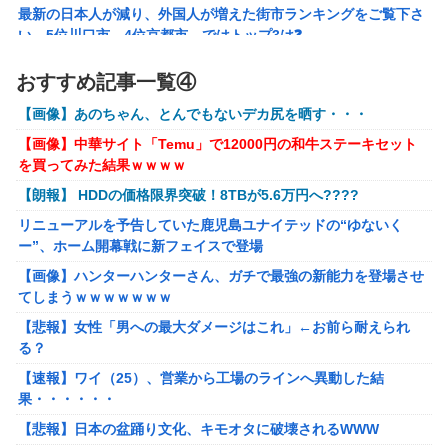
【ガンダムＷ】あのメンツのなかでは比較的常識のあるほう
最新の日本人が減り、外国人が増えた街市ランキングをご覧下さ
なのがデュオだよね
い→5位川口市、4位京都市、ではトップ3は❓
株の資産7億円あるのに「株主優待」で生活してガンになる人
ラブライブ！の犬、だいたい老犬
おすすめ記事一覧④
生・・・
【ウマ娘】コミケで配布予定だった非公式グッズ「オグリキ
【画像】あのちゃん、とんでもないデカ尻を晒す・・・
【画像あり】インフルエンサー「20歳でアルファード一括で買え
ャップタマモクロスアクリル定規」意外(?)な落とし穴によ
ちゃう私って素敵」
り配布を撤回することに…
【画像】中華サイト「Temu」で12000円の和牛ステーキセット
を買ってみた結果ｗｗｗｗ
【悲報】太鼓の達人、お馴染みのフォントの使用料が年間6万か
【にじさんじ】石神がミームを堪能しとる
ら年間320万になったので変更に
【朗報】 HDDの価格限界突破！8TBが5.6万円へ????
フリマ民「あと500円値下げ出来ませんか」ワイ「ほ～い購入
リニューアルを予告していた鹿児島ユナイテッドの“ゆないく
ｗ」
ー”、ホーム開幕戦に新フェイスで登場
【動画】甲子園の女性審判、大誤審で炎上
【画像】ハンターハンターさん、ガチで最強の新能力を登場させ
てしまうｗｗｗｗｗｗｗ
【画像】女さん、ミニ過ぎる浴衣を着た写真を投稿して叩かれる
ｗｗｗｗ
【悲報】女性「男への最大ダメージはこれ」←お前ら耐えられ
る？
【悲報】坂口杏里を家に住ませてあげた結果ｗｗｗｗ
【速報】ワイ（25）、営業から工場のラインへ異動した結
【朗報】Vtuber界、新たなる『弱男の姫』が爆誕ｗｗｗｗｗｗｗ
果・・・・・・
ｗｗｗｗ
【悲報】日本の盆踊り文化、キモオタに破壊されるWWW
【悲報】30代女性「クソッ！特殊詐欺でお金取られた…」