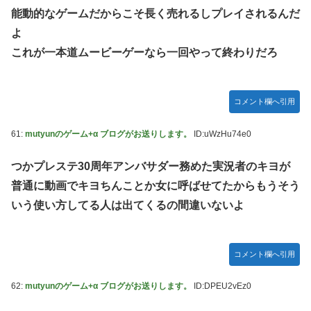
能動的なゲームだからこそ長く売れるしプレイされるんだ
よ
これが一本道ムービーゲーなら一回やって終わりだろ
コメント欄へ引用
61:
mutyunのゲーム+α ブログがお送りします。
ID:uWzHu74e0
つかプレステ30周年アンバサダー務めた実況者のキヨが
普通に動画でキヨちんことか女に呼ばせてたからもうそう
いう使い方してる人は出てくるの間違いないよ
コメント欄へ引用
62:
mutyunのゲーム+α ブログがお送りします。
ID:DPEU2vEz0