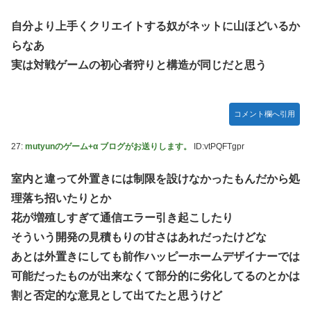
自分より上手くクリエイトする奴がネットに山ほどいるか
らなあ
実は対戦ゲームの初心者狩りと構造が同じだと思う
コメント欄へ引用
27:
mutyunのゲーム+α ブログがお送りします。
ID:vtPQFTgpr
室内と違って外置きには制限を設けなかったもんだから処
理落ち招いたりとか
花が増殖しすぎて通信エラー引き起こしたり
そういう開発の見積もりの甘さはあれだったけどな
あとは外置きにしても前作ハッピーホームデザイナーでは
可能だったものが出来なくて部分的に劣化してるのとかは
割と否定的な意見として出てたと思うけど