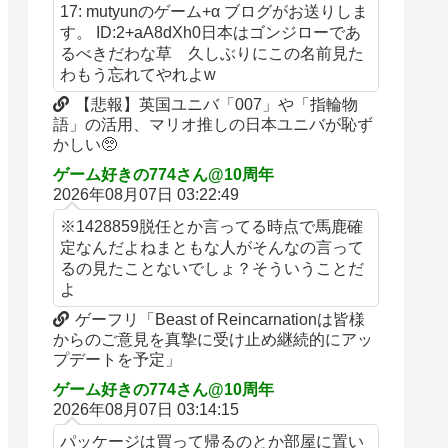
17: mutyunのゲーム+α ブログがお送りしま
す。 ID:2+aA8dXh0日本はゴンジローであ
るべきだわな草 久しぶりにこの名前見た
わもう忘れてやれよw
【悲報】英国ユニバ「007」や「指輪物
語」の活用、マリオ推しの日本ユニバが恥ず
かしい🥺
ゲーム好きの774さん@10周年
2026年08月07日 03:22:49
※1428859脱任とか言ってる時点で馬鹿確
定なんだよねまともな人がそんなの言って
るの見たことないでしょ？そういうことだ
よ
ゲーフリ「Beast of Reincarnationは皆様
からのご意見を真摯に受け止め継続的にアッ
プデートを予定」
ゲーム好きの774さん@10周年
2026年08月07日 03:14:15
パッケージは買って帰るのとか部屋に置い