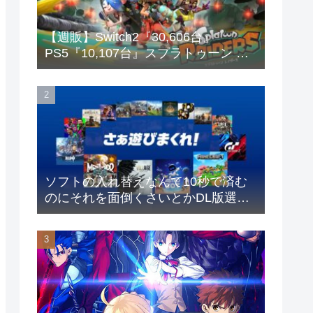
【週販】Switch2『30,606台』
PS5『10,107台』スプラトゥーン レ
イダース「73,542本」
ソフトの入れ替えなんて10秒で済む
のにそれを面倒くさいとかDL版選ぶ
理由だわとかなんなんアホなのか