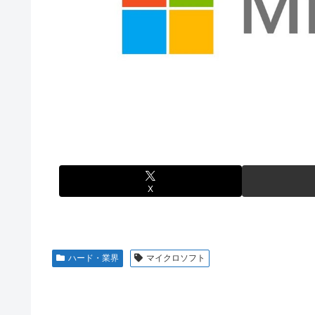
【悲報】人気配信者「はっきり言う、ジャングリア沖縄ほ
熊本･八代港で自衛隊の「病院船」が医療提供開始、診察
海外「全部日本の真似だったのか…」 日本の普通のテレビ
【悲報】コメ農家「高市総理には愛想尽かした」売値は生
【艦これ】これがラ級ちゃんの水着modeか・・・！
も
ぐらんぶる Season 3 第5話 感想：耕平がタレントの
【悲報】かつての「快楽天」が微妙になったわけｗｗｗｗ
竹﨑由佳アナ ピタパンのお尻！！
【有能】政府「トラックはサービスエリア利用有料化すれ
【ウマ娘】セイちゃんの攻撃力を見よ！！！
ジャグラーやってる奴ってヤバいの多すぎじゃね？？？
【画像】島田フミカネ先生、ひたすらエッチな絵を上げ続
今季もタイトル獲得を目指すFC町田ゼルビア黒田剛監督
【ウマ娘】（悲報）ナイスネイチャ、討ち取られる
X
【画像あり】ワイ、今更SSSS.GRIDMANを観賞する
【バンダイ】「食玩」「プライズ」「ガシャポン」2026
【悲報】AV女優さん、キモオタチー牛弱男どもの「おは
ハード・業界
マイクロソフト
【〈物語〉シリーズ】セガ「忍野忍」「斧乃木余接」プラ
【画像】令和最新版のあのちゃん、可愛過ぎてワイらにブッ刺さ
【ナイトレイン】 舐め腐ったネタビルドで床舐めしまく