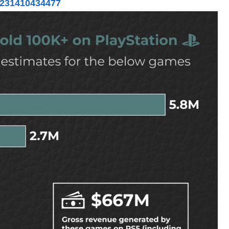
47231410434477
木坂46】
曲だと思うんだけど