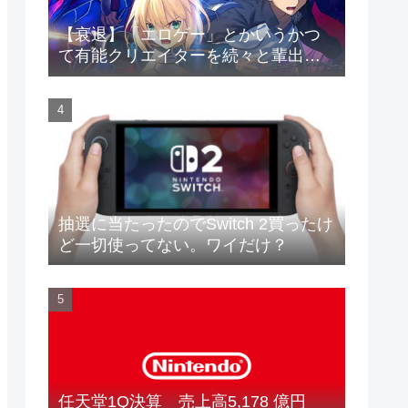
【衰退】「エロゲー」とかいうかつ
て有能クリエイターを続々と輩出し
た謎の界隈wwwww
抽選に当たったのでSwitch 2買ったけ
ど一切使ってない。ワイだけ？
任天堂1Q決算 売上高5,178 億円