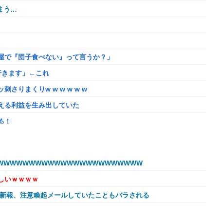
まう…
屋で『団子食べない』って言うか？」
行きます」←これ
りまくりw w w w w w
える利益を生み出していた
る！
最大1440p動作」
WWWWWWWWWWWWWWWWWWWWWW
ニングランって聞いたんだけど
しいｗｗｗｗ
ろうか
球新報、注意喚起メールしていたこともバラされる