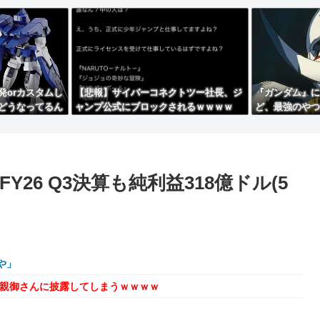
発orカスタムし
【悲報】サイバーコネクトツー社長、ジ
『ガンダム』に
どうなってるん
ャンプ公式にブロックされるｗｗｗｗ
ど、最強のやつ
26 Q3決算も純利益318億ドル(5
や」
を親御さんに披露してしまうｗｗｗｗ