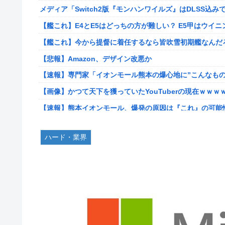
メディア「Switch2版『モンハンワイルズ』はDLSS込みで
【ポケモンGO】リモート交換って 大半が交換レート合わ
【艦これ】E4とE5はどっちの方が難しい？ E5甲はウイ
【衝撃】クルタ族虐 殺の犯人、ツェリードニヒで確定！ク
【艦これ】今から提督に着任するなら皆吹雪初期艦なんだ
【悲報】ライター「ちいかわが反社とコラボしてた」ﾊﾟｼｬ
【悲報】Amazon、デザイン改悪か
死神のコスプレをして隣のビルの屋上から病院を眺めてい
【速報】専門家「イオンモール熊本の爆心地に”こんなもの
【画像】コスプレイヤーが死ぬ気で痩せた結果ｗｗｗｗ
【画像】かつて天下を獲っていたYouTuberの現在ｗｗｗ
【ROBOT魂】 88,000のミーティアが二次も即完売なの
【速報】熊本イオンモール、爆発の原因は『これ』の可能
【デレマス】 紗南「アイドルに似合うポケモン？」
【悲報】コレコレ、月収1億円ｗｗｗそりゃ外出るのにボ
ブラッドボーン全クリしたんだが
ハード・業界
【悲報】有名漫画家、がんを公表「大腸癌になってしまい
【画像】田中みな実さん、妊娠中とは思えないヒール姿で
伊勢鈴蘭さん、コカ・コーラ愛を全力アピール！
ワイ手取り15万正社員→副業でウーバーやってるんやが金
無期懲役、去年の仮釈放わずか４人…もう実質終身刑だっ
株式投資、若年男性の自信喪失の原因に-6割超が「人生の
【画像】田中みな実さん、妊娠中とは思えないヒール姿で
【緊急】お笑いジャングルポケット斉藤慎二被告に懲役7
【画像】令和最新版のあのちゃん、可愛過ぎてワイらにブッ刺さ
【ウマ娘】セイちゃんの攻撃力を見よ！！！
【画像】日焼け口リの締まったお尻っていいよね！ｗｗｗ