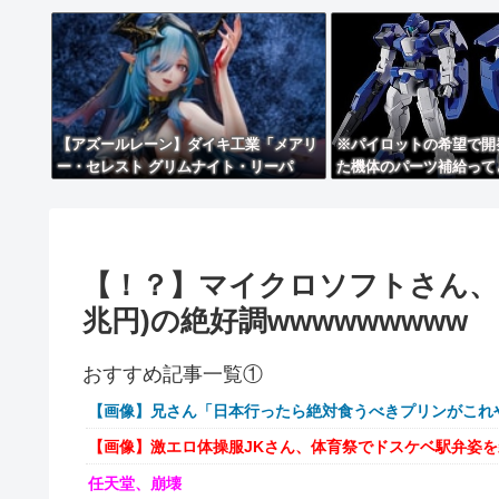
【アズールレーン】ダイキ工業「メアリ
※パイロットの希望で開
ー・セレスト グリムナイト・リーパ
た機体のパーツ補給って
ー」フィギュア【10日予約開始】
だろうか？
【！？】マイクロソフトさん、FY
兆円)の絶好調wwwwwwwww
おすすめ記事一覧①
【画像】兄さん「日本行ったら絶対食うべきプリンがこれ
【画像】激エロ体操服JKさん、体育祭でドスケベ駅弁姿
任天堂、崩壊