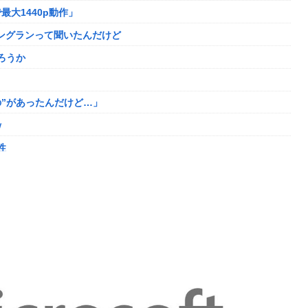
最大1440p動作」
せない奴多くね？
ニングランって聞いたんだけど
ロロの演劇のせいで2人も無駄死ににwwww
ろうか
ｯ
た男を逮捕ｗｗｗ
”があったんだけど…」
ｗ
大人気すぎる…
性
ディガードつけるわ…
ました。肝臓に転移も見られてステージ4です」
登場してしまう
がない
た
敗者」自認
登場してしまう
年の求刑←これ…
りまくりw w w w w w
ｗｗ