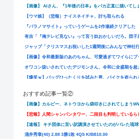
【画像】 AIさん、『1年後の日本』をバカ正直に描いてし
【ウマ娘】（悲報）ナイスネイチャ、討ち取られる
『パラノマサイト』っていうゲームを2作連続クリアした
有吉「『俺テレビ見ない』って言う奴おかしいだろ。団子
ジャップ「クリスマスお祝いした1週間後にみんなで神社
【画像】令和最新版のあのちゃん、可愛過ぎてワイらにブッ刺さ
オワコン扱いされていたデジモンさん、令和に全盛期を超
【爆笑ｗ】バッグひったくりを試みた男、バイクを盗られ
【動画】新型のさすまた、限界突破www
おすすめ記事一覧②
メディア「Switch2版『モンハンワイルズ』はDLSS込みで
【画像】カルビー、ネトウヨから袋叩きにされてしまうWW
【艦これ】E4とE5はどっちの方が難しい？ E5甲はウイ
【悲報】人間シャンパンタワー、二段目も判明しているら
【艦これ】今から提督に着任するなら皆吹雪初期艦なんだ
【速報】 キチ団体に言い訳講演させていたのがバレた琉
【艦これ】バニ黒潮親潮 他
涌井秀章(40) 2.88 3勝1敗 4QS K/BB10.00
中西悠理アナ 袖口からインナーチラ見え！！