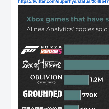
https://twitter.com/superhys/status/20495
の反応
【元NMB48】安部若菜、卒業して早くもお酒解禁
冨里奈央ちゃん、罰ゲームのセミをずっと気にしてたｗ【乃
モーニング娘。'25『気になるその気の歌』ってガチで名
5期・6期 人気ランキング
冨里奈央ちゃん、おへそ見せガチでエグいって・・・