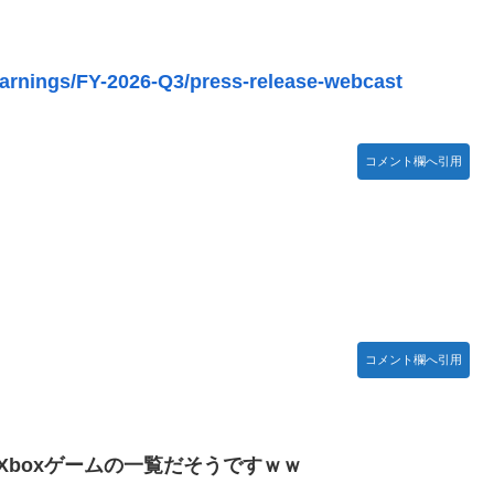
獣
earnings/FY-2026-Q3/press-release-webcast
コメント欄へ引用
あんこ仕立て 第45話
１位がこちら！
舞台裏2 土産物市・当日」
とかDL版選ぶ理由だわとかなんなんアホなのか
ち。
コメント欄へ引用
助長し世界を不安定化させるだけ」
する不具合が発生
えーかわいそう…会社滅茶苦茶やろなぁ」
れたXboxゲームの一覧だそうですｗｗ
性接待を行い審判を買収していたことが発覚…（ﾌﾞﾙﾌﾞﾙ」＝韓国