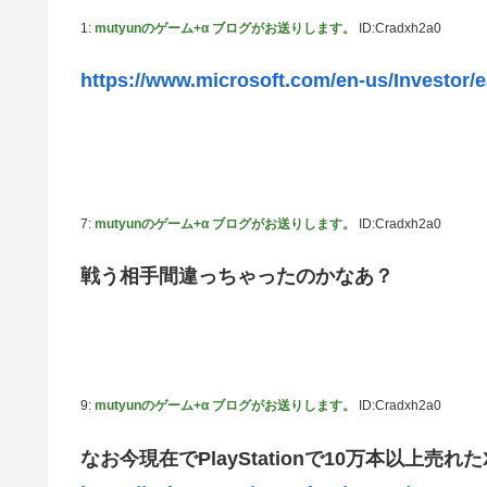
連合のモルモット部隊の部隊長になりました 第45話
1:
mutyunのゲーム+α ブログがお送りします。
ID:Cradxh2a0
【ウルトラQ】 「ナメゴン」とかいうシリーズ初の宇宙怪
https://www.microsoft.com/en-us/Investor/
【デレマス】 橘ありす「あなたの瞳には」
【艦これ】 募：ヴィスビィの触媒
やるやらでっきーのクラス転移ダンジョンサバイバル・闇鍋
【画像】『金田一少年の事件簿』で好きな死体ランキング
7:
mutyunのゲーム+α ブログがお送りします。
ID:Cradxh2a0
やる夫のダンジョン運営記180-おまけ31 埋めネタ「17話
ソフトの入れ替えなんて10秒で済むのにそれを面倒くさい
戦う相手間違っちゃったのかなあ？
【ウマ娘】夜に食べるアイスおいち！「きーん」ってする
【にじさんじ】本日20時から、ののはとあゆゆでコラボ！
広島県知事ら「核抑止論、根本的におかしい。軍拡競争を
9:
mutyunのゲーム+α ブログがお送りします。
ID:Cradxh2a0
部屋作りゲーム、確率で出現するイカを見るとクラッシュ
積水ハウス「地面師に55億円騙し取られた…」ワイ「は
なお今現在でPlayStationで10万本以上売
【激震】韓国人「韓国サッカー協会、W杯・五輪で複数回の