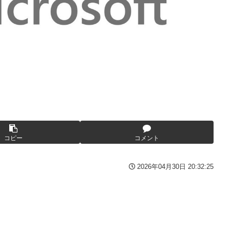
んとーーーーーーーーにおもんない！！！！」→炎上
と薬剤処方…被災者向け大浴場も！
番組が最新SNSの数十年先を行っていたと話題に
産原価の半分以下に…肥料代や燃料代は高騰「今年でやめる」農家
替え玉に！奇行にはちゃんと意味があった！
ｗ
ばサボらず走るし流問題解決じゃね？」
ける存在になってしまう
が抱負を語る
コピー
コメント
も面白過ぎて今まで観てなかったを後悔する…
年8月発売商品【発売スケジュール】
2026年04月30日 20:32:25
よう」にブチギレｗｗｗ
イズフィギュア【彩色原型公開】
りまくりw w w w w w
る「俺って面白いやろ？」みたいな寒い奴