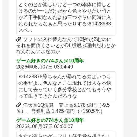
とくのとか楽しいけど一つの本体に挿しと
けるのが一つだけだから色々やりたい時と
か若干手間なんだよね三つぐらい同時に入
れられたらなぁと思ったりする※1428988
スペ...
ソフトの入れ替えなんて10秒で済むのに
それを面倒くさいとかDL版選ぶ理由だわとか
なんなんアホなのか
ゲーム好きの774さん@10周年
2026年08月07日 03:04:49
※1428878障ちゃんが暴れてるのはいつも
の事だよ…色んなとこに現れては人を不快
にして去っていく多分学校とかでもそうや
って生きてきたんだろうな
任天堂1Q決算 売上高5,178 億円（-9.5
％）、営業利益 1,425 億円（+150.5 %）
ゲーム好きの774さん@10周年
2026年08月07日 03:00:07
さすが俺らのゲーフリ！任天堂を超えた！