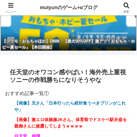
mutyunのゲーム+αブログ
メニュー
検索
【プラモ・おもちゃほか】DMM「【最大50%OFF】激アツ！おもちゃ・ホ
ビー夏セール」【本日開催】
任天堂のオワコン感やばい！海外売上重視
ソニーの作戦勝ちになりそうやな
おすすめ記事一覧①
【画像】兄さん「日本行ったら絶対食うべきプリンがこれ
や」
【画像】激エロ体操服JKさん、体育祭でドスケベ駅弁姿を
親御さんに披露してしまうｗｗｗｗ
任天堂、崩壊