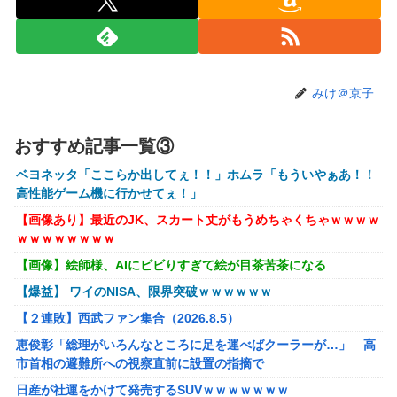
【訃報】人気Vtuberの犬、19歳で死去
【動画】女子「勃ってんじゃん笑」男子「うるさい//」女子
「キャハハ！」→フ●ラ開始ｗｗｗｗｗｗｗｗｗｗ
【悲報】映画館の客、ほぼバイオテロレベルのやらかしで観
みけ＠京子
客が避難する事態にｗｗｗｗ
【速報】ジャンポケ斎藤、求刑7年で逝く。実刑確実か
おすすめ記事一覧③
【悲報】落語家、亡くなったタレントからいじめられた過去
ベヨネッタ「ここらか出してぇ！！」ホムラ「もういやぁあ！！
を告白する…
高性能ゲーム機に行かせてぇ！」
【画像】AKBのセンター、レベチな事が世間にバレ始めるｗ
【画像あり】最近のJK、スカート丈がもうめちゃくちゃｗｗｗｗ
ｗｗｗｗｗｗ
ｗｗｗｗｗｗｗｗ
【シンデレラガールズ】 百鬼夜行をテーマとしたPOP UP
【画像】絵師様、AIにビビりすぎて絵が目茶苦茶になる
SHOPが東京・大阪にて開催
【爆益】 ワイのNISA、限界突破ｗｗｗｗｗｗ
メディア「Switch2、499ドルでも安い800ドル超えるか
【２連敗】西武ファン集合（2026.8.5）
も。PS5は直近での値上げ可能性低い」
恵俊彰「総理がいろんなところに足を運べばクーラーが…」 高
【エヴァンゲリオン】 セガ「アヤナミレイ（仮称）‐プラグ
市首相の避難所への視察直前に設置の指摘で
スーツVer.」プライズフィギュア【彩色原型公開】
日産が社運をかけて発売するSUVｗｗｗｗｗｗｗ