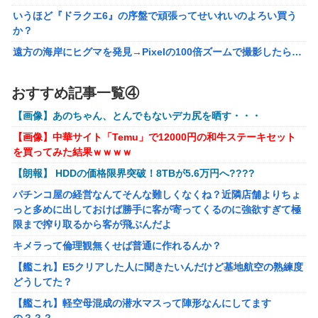
【FF16】 「ファイナルファンタジー16」発売日が6/22に決
いうほど『ドラクエ6』の序盤で頑張ってせいれいのよろい買う
定＆最新PV公開！思ったより発売早い…もう半年後か！
か？
【VTuber】千羽師匠、Grokに自分の気持ち悪いツイート聞
遠方の海岸にヒグマを発見→Pixelの100倍ズームで撮影したら…
くやつやってるのかなって思ったら相手鴨神やんけ
【画像】約40年前の女子高生さん、今でもイケるｗｗｗｗｗｗ
声優のデビュー前の画像が発掘されると良い気がしない奴
おすすめ記事一覧④
【勇者王ガオガイガー】PLAMATEA「獅子王凱」プラモデル
【ラブライブ！】
【明日予約開始】
【画像】あのちゃん、とんでもないデカ尻を晒す・・・
結局おまえらが求める『RPGの理想の主人公』って一体どう
【ToLOVEる】ユニクリ「籾岡里紗 ダークネスver.」フィギュア
いうのなん？
【画像】中華サイト「Temu」で12000円の和牛ステーキセット
【再販予約開始】
を買ってみた結果ｗｗｗｗ
任天堂が「gamescom 2026」のラインナップを発表！
【トミカ】新シリーズ「トミカ クロスレスキュー」 始動
【朗報】 HDDの価格限界突破！8TBが5.6万円へ????
キメラって倫理観無くせば普通に作れるんか？
パチンコ屋の経営なんてそんな難しくなくね？近隣店舗よりちょ
【艦これ】E5クリアした人に聞きたいんだけど基地航空の熟練度
っと多めに出しておけば勝手に客が寄ってくるのに強欲すぎて極
どうしてた？
限まで搾り取るから客が飛ぶんだよ
【艦これ】軽空母混成の潜水マスって陣形なんにしてます
キメラって倫理観無くせば普通に作れるんか？
の？？？
【艦これ】E5クリアした人に聞きたいんだけど基地航空の熟練度
【動画】名古屋栄で不良外人が警察官を突き飛ばす。逮捕しろや
どうしてた？
ｗｗｗ
【艦これ】軽空母混成の潜水マスって陣形なんにしてます
【勇者王ガオガイガー】PLAMATEA「獅子王凱」プラモデル