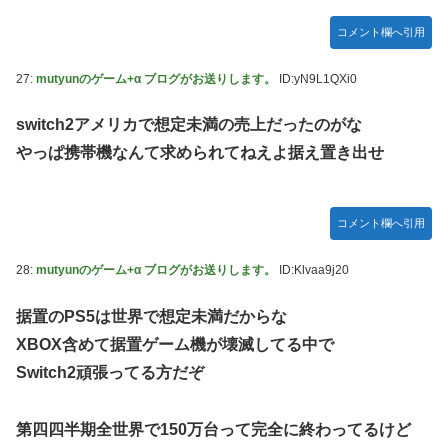
コメント欄へ引用
27:
mutyunのゲーム+α ブログがお送りします。
ID:yN9L1QXi0
switch2アメリカで想定未満の売上だったのがな
やっぱ携帯機なんて求められてねえよ据え置き出せ
コメント欄へ引用
28:
mutyunのゲーム+α ブログがお送りします。
ID:Klvaa9j20
据置のPS5は世界で想定未満だからな
XBOX含めて据置ゲーム機が壊滅してる中で
Switch2頑張ってる方だぞ
第四四半期全世界で150万台って完全に終わってるけど