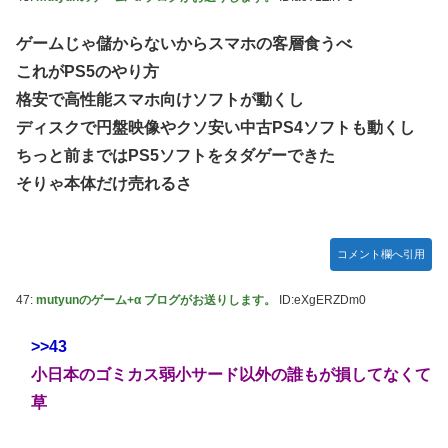
ゲームじゃ儲からないからスマホの客層食うべ
これがPS5のやり方
格安で高性能スマホ向けソフトが動くし
ディスクで円盤映像やクソ安い中古PS4ソフトも動くし
ちっと前まではPS5ソフトをタダゲーできた
そりゃ本体だけ売れるさ
コメント欄へ引用
47:
mutyunのゲーム+α ブログがお送りします。
ID:eXgERZDm0
>>43
小日本のゴミカス弱小サード以外の誰もが損してなくて
草