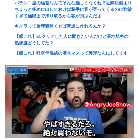
パチンコ屋の経営なんてそんな難しくなくね？近隣店舗より
2ってサブの穴が空いてないダイハツ駆逐並べて 高速＋とか
ちょっと多めに出しておけば勝手に客が寄ってくるのに強欲
してるとアホほど時間かかる？
すぎて極限まで搾り取るから客が飛ぶんだよ
【驚愕】ユーチューバー「撮影で使うから、この高級時計も
キメラって倫理観無くせば普通に作れるんか？
車もぜ～んぶ経費でタダ！ｗ」←まさかコレ本気にしてる奴
なんておらんよな？よな？w w w w w w w w w w w
【艦これ】E5クリアした人に聞きたいんだけど基地航空の
熟練度どうしてた？
【速報】へずまりゅうさん、完全に聖人の顔へ←これw w w
w w w w w
【艦これ】軽空母混成の潜水マスって陣形なんにしてます
の？？？
「いきなりステーキ」の反対ｗｗｗｗｗｗｗｗｗ
【画像】X女子「ガチでこういう彼氏欲しくて息できん」
【緊急】爆美女「すみません。砲弾3つ持ってきました」警
ハード・業界
2000万バズ
察「！？」自衛隊「！？」→結果w w w w w w w w
【動画】クレヨンしんちゃんの例の動画、バズリすぎてネッ
【動画】名古屋栄で不良外人が警察官を突き飛ばす。逮捕し
トミームと化すｗｗｗｗ
ろやｗｗｗ
【速報】ジャンポケ斎藤、求刑7年で逝く。実刑確実か
【勇者王ガオガイガー】PLAMATEA「獅子王凱」プラモデ
ル【明日予約開始】
【速報】ゼレンスキー大統領「日本の支援は期待されたほど
の成果がない」WWWWWWWWWWW
無理やり家族旅行に付いてきて露天風呂でも大声で嫌味を言
う姑。爆発寸前の私が他の客の前で「一世一代の勇気」を振
【速報】"見せブラ"女神、現る♡♡♡♡
り絞り決行した前代未聞の返り討ちがこちら←身体を張った