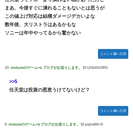
【速報】日本一ソフトウェア「定価9000円のゲームです。
まあ、今後すぐに潰れることもないとは思うが
買って下さい。」→結果・・・
エクスアリーナ松戸がディスクアップ2を撤去したらしくデ
ィスクアッパーさん達から落胆の声
この値上げ対応は結構ダメージデカいよな
【訃報】人気Vtuberの犬、19歳で死去
数年後、大リストラはあるかもな
結局おまえらが求める『RPGの理想の主人公』って一体どう
とんでもない「積みプラ」がテレビで放送されてしまう
いうのなん？
ソニーは年中やってるから驚かない
【正論】X民「真の弱者男性は恋愛ゲームとかアニメ見てな
い。本当の闇を見せるね」←170000バズwwwwwww
【シンデレラガールズ】 百鬼夜行をテーマとしたPOP UP
コメント欄へ引用
SHOPが東京・大阪にて開催
20:
mutyunのゲーム+α ブログがお送りします。
ID:UOlsNVOR0
【デレマス×仮面ライダー】 仮面ライダーバロンＰ第１話
「始まりの巫女」
>>5
メディア「Switch2、499ドルでも安い800ドル超えるか
任天堂は投資の恩恵うけてないけど？
も。PS5は直近での値上げ可能性低い」
【艦これ】E3-4クリアの流れ来てるな
【悲報】ハンターハンター連載再開の様子、全くないｗｗｗ
コメント欄へ引用
ｗｗｗｗｗｗｗｗｗｗ
6:
mutyunのゲーム+α ブログがお送りします。
ID:psjnvBN+0
【画像】吉岡里帆さん、モリマン具合がよくわかる証拠がこ