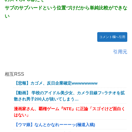
サブのサブハードという位置づけだから単純比較ができな
い
コメント欄へ引用
引用元
相互RSS
【悲報】カゴメ、反日企業確定wwwwwwww
【動画】 学校のアイドル美少女、カメラ目線フ○ラチオを拡
散され男子200人が抜いてしまう…
漫画家さん、覇権ゲーム『NTE』に正論「スゴイけど面白く
はない」
【ウマ娘】なんとかなれーーーッ(極道入稿)