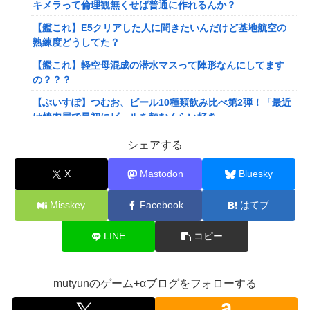
キメラって倫理観無くせば普通に作れるんか？
【艦これ】E5クリアした人に聞きたいんだけど基地航空の
熟練度どうしてた？
【艦これ】軽空母混成の潜水マスって陣形なんにしてます
の？？？
【ぶいすぽ】つむお、ビール10種類飲み比べ第2弾！「最近
は焼肉屋で最初にビールを頼むくらい好き」
【にじさんじ】Twitterはもうないよ
シェアする
【ホロライブ】これはこれでちょっと裏来いよに見える
X
Mastodon
Bluesky
【動画】クレヨンしんちゃんの例の動画、バズリすぎてネッ
トミームと化すｗｗｗｗ
Misskey
Facebook
はてブ
【悲報】Mrs. GREEN APPLE、マジで逝くwwwwww
LINE
コピー
【画像】旅人女子「夜景を撮りたかっただけなのに、故郷の
村が燃やされたみたいになった」←26万ｲｲﾈｗｗｗｗ
【悲報】女さん、熊本地震がきっかけで離婚を決意ｗｗｗｗ
mutyunのゲーム+αブログをフォローする
ｗ