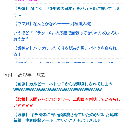
【画像】 AIさん、『1年後の日本』をバカ正直に描いてしま
う…
【ウマ娘】なんとかなれーーーッ(極道入稿)
いうほど『ドラクエ6』の序盤で頑張ってせいれいのよろい
買うか？
【爆笑ｗ】バッグひったくりを試みた男、バイクを盗られ
る！
【NGS】ルーサー緊急、新武器、東方コラボ、EXレベル
40… 8/5はアップデート盛り沢山！？貴様ら何から始める？
おすすめ記事一覧②
( •᷄ὤ•᷅ )
【画像】カルビー、ネトウヨから袋叩きにされてしまう
キメラって倫理観無くせば普通に作れるんか？
WWWWWWWWWWWWWWWWWWWWWWWW
【艦これ】E5クリアした人に聞きたいんだけど基地航空の
【悲報】人間シャンパンタワー、二段目も判明しているらし
熟練度どうしてた？
いｗｗｗｗ
【艦これ】軽空母混成の潜水マスって陣形なんにしてます
【速報】 キチ団体に言い訳講演させていたのがバレた琉球
の？？？
新報、注意喚起メールしていたこともバラされる
【艦これ】みんなもう終わってそうだから聞くんだけど E3-