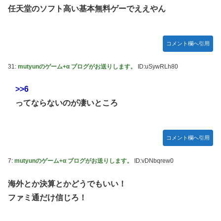
ちらｗｗｗｗｗｗ
任天堂のソフト高い基本無料ゲーでええやん
【艦これ】E3-3はスク水パーティでOk？
【祝砲】大人気ウマ娘声優、一般男性と結婚するｗｗｗｗｗ
ｗｗ
コメント欄へ引用
超能力が使えるようになったので限界まで極める事にした
31:
mutyunのゲーム+α ブログがお送りします。
ID:uSywRLh80
件 その８
【艦これ】これがラ級ちゃんの水着modeか・・・！
>>6
【仮面ライダーゼッツ】玖門宗馬にときめいてる女性ファン
ってならないのが凄いところ
が増えているらしい
【遊戯王】「ドミナス・スパーク」ってそんなに強えのか？
コメント欄へ引用
【朗報】FFジジイ「FF7は衝撃的じゃった…」←これガチ本
当らしいｗｗｗ
7:
mutyunのゲーム+α ブログがお送りします。
ID:vDNbqrew0
【エヴァンゲリオン】 セガ「アヤナミレイ（仮称）‐プラグ
スーツVer.」プライズフィギュア【彩色原型公開】
海外とか決算とかどうでもいい！
ファミ通だけ信じろ！
あなたは衛宮士郎の代わりに五次に挑むようです 第411話
【FF16】 「ファイナルファンタジー16」発売日が6/22に決