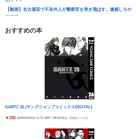
の？？？
【明日予約開始】
【動画】名古屋栄で不良外人が警察官を突き飛ばす。逮捕しろや
無理やり家族旅行に付いてきて露天風呂でも大声で嫌味を言う
ｗｗｗ
姑。爆発寸前の私が他の客の前で「一世一代の勇気」を振り絞り
【勇者王ガオガイガー】PLAMATEA「獅子王凱」プラモデル
決行した前代未聞の返り討ちがこちら←身体を張った捨て身の反
おすすめの本
【明日予約開始】
撃すぎる
無理やり家族旅行に付いてきて露天風呂でも大声で嫌味を言う
【悲報】女「丸亀製麺美味しかったね」俺「また来ようよ」店員
姑。爆発寸前の私が他の客の前で「一世一代の勇気」を振り絞り
「お会計2380円になりまーす」→その後『こう』なったんだが俺
決行した前代未聞の返り討ちがこちら←身体を張った捨て身の反
悪くないよな？？？？？？？？
撃すぎる
【驚愕】ユーチューバー「撮影で使うから、この高級時計も車も
【悲報】まどマギ映画、来月公開なのに話題にならない
ぜ～んぶ経費でタダ！ｗ」←まさかコレ本気にしてる奴なんてお
wwwwwww
らんよな？よな？w w w w w w w w w w w
【悲報】Amazon、デザイン改悪か
【衝撃画像】ババアがジジイにチェーンソー！？←一体何があっ
【愕然】ワイ、久しぶりに元カノのインスタ見た結果とんでもな
たんやコレw w w w w w w w w
いことになってた・・・・・・
【悲報】みい山の作者、自分の過去を消しまくる
GANTZ 26 (ヤングジャンプコミックスDIGITAL)
オコエ瑠偉、メキシコに渡って2球団を即クビ→SNS更新が3ヶ月
20代男性「ジモティーで車を買ったらリース車だった」53歳無職
間止まって消息不明に
￥100
(2026年8月6日 11:37 GMT +09:00 時点 -
詳細はこちら
)
が逮捕
【画像】最新ファイヤーエンブレム、主人公の性別が「Type-A」
【悲報】俺、「株の損失」が凄すぎて死にたい・・・
と「Type-B」になってしまう