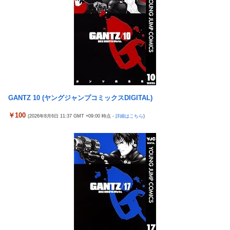
東京五輪出場の元重量挙げ日本代表選手逮捕 コンビニで卵2パ
「コンビニ、馬鹿にすんなよ」→あのオーナー夫婦、不起訴ｗｗ
ックとしょうゆ1本(835円相当)万引きし店長をケガさせたか
ｗｗｗｗｗｗｗ
国民「円安で生活が苦しい！」高市「すぐにアメリカと異例の協
【悲報】ジャンプ、ついに98万部…全盛期653万部からここまで
調介入して円高にしました」
落ちる
水戸かな 人妻・主婦 不倫した【妻・かな】とその【相手・美
高市政権「減税します」→財源「これから考えます」
咲】にチ×ポを捻じ込んで子宮で理解らせてやった。
【悲報】熊本は猛暑と断水…その頃、茂木外相は中南米でニッコ
「コンビニ、馬鹿にすんなよ」→あのオーナー夫婦、不起訴ｗｗ
リ動画公開
ｗｗｗｗｗｗｗ
GANTZ 10 (ヤングジャンプコミックスDIGITAL)
【エ□漫画】 学校で一番人気で憧れの清楚美人先輩JKに何故か突
【悲報】ジャンプ、ついに98万部…全盛期653万部からここまで
然エ□動画撮影の竿役を頼まれて…！？
￥100
落ちる
(2026年8月6日 11:37 GMT +09:00 時点 -
詳細はこちら
)
メディア「Switch2、499ドルでも安い800ドル超えるかも。PS5
高市政権「減税します」→財源「これから考えます」
は直近での値上げ可能性低い」
【速報】日本一ソフトウェア「定価9000円のゲームです。買って
エクスアリーナ松戸がディスクアップ2を撤去したらしくディス
下さい。」→結果・・・
クアッパーさん達から落胆の声
【訃報】人気Vtuberの犬、19歳で死去
セクシー女優「熊本に300万円寄付します」 アンチ「汚い金あり
とんでもない「積みプラ」がテレビで放送されてしまう
がとう♥」
【正論】X民「真の弱者男性は恋愛ゲームとかアニメ見てない。
【実戦報告】eSAOアリシゼーションの評判まとめ！新台稼働
本当の闇を見せるね」←170000バズwwwwwww
No.1！出率98％、平均19回転とフェアに楽しめる数値が出てい
る模様！