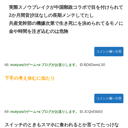
実際スノウブレイクが中国郵政コラボで目を付けられて
2か月間音沙汰なしの長期メンテしてたし
共産党幹部の機嫌次第で生き死にを決められてるモノに
金や時間を注ぎ込むのは危険
コメント欄へ引用
66:
mutyunのゲーム+α ブログがお送りします。
ID:BD6DwmLS0
下手の考え休むに似たり
コメント欄へ引用
69:
mutyunのゲーム+α ブログがお送りします。
ID:JCQrdSbE0
スイッチのときもスマホに食われるとか言ってたっけな