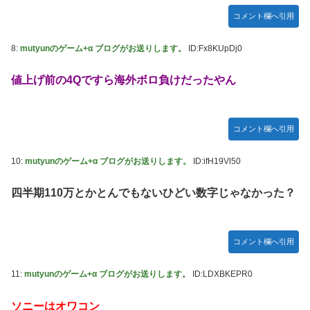
定＆最新PV公開！思ったより発売早い…もう半年後か！
コメント欄へ引用
ご主人様？と私と 第68話
8:
mutyunのゲーム+α ブログがお送りします。
ID:Fx8KUpDj0
【朗報】 ほの暮らしの庭、100時間遊べてストーリーも面白
いスタバレの上位互換だとまじで好評
値上げ前の4Qですら海外ボロ負けだったやん
【アイマス】 アイドル達が雑談してるだけ【モバマス】
【VTuber】千羽師匠、Grokに自分の気持ち悪いツイート聞
くやつやってるのかなって思ったら相手鴨神やんけ
コメント欄へ引用
連合のモルモット部隊の部隊長になりました 第42話
10:
mutyunのゲーム+α ブログがお送りします。
ID:ifH19Vl50
RPG「たまにロボキャラ居る」←まぁわかる「回復魔法でロ
ボキャラが回復」←？
四半期110万とかとんでもないひどい数字じゃなかった？
声優のデビュー前の画像が発掘されると良い気がしない奴
【ラブライブ！】
コメント欄へ引用
Juice=Juiceの『ポップミュージック』とかいう曲
結局おまえらが求める『RPGの理想の主人公』って一体どう
11:
mutyunのゲーム+α ブログがお送りします。
ID:LDXBKEPR0
いうのなん？
鞘師里保、現ハロプロメンバー2人を絶賛
ソニーはオワコン