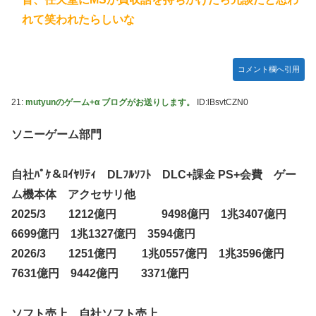
れて笑われたらしいな
コメント欄へ引用
21:
mutyunのゲーム+α ブログがお送りします。
ID:lBsvtCZN0
ソニーゲーム部門
自社ﾊﾟｹ＆ﾛｲﾔﾘﾃｨ DLﾌﾙｿﾌﾄ DLC+課金 PS+会費 ゲー
ム機本体 アクセサリ他
2025/3 1212億円 9498億円 1兆3407億円
6699億円 1兆1327億円 3594億円
2026/3 1251億円 1兆0557億円 1兆3596億円
7631億円 9442億円 3371億円
ソフト売上 自社ソフト売上