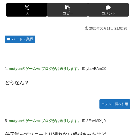
捨て身の反撃すぎる
【画像】旅人女子「夜景を撮りたかっただけなのに、故郷の
村が燃やされたみたいになった」←26万ｲｲﾈｗｗｗｗ
【ToLOVEる】ユニクリ「籾岡里紗 ダークネスver.」フィギ
X
コピー
コメント
ュア【再販予約開始】
メディア「Switch2、499ドルでも安い800ドル超えるか
も。PS5は直近での値上げ可能性低い」
【悲報】女「丸亀製麺美味しかったね」俺「また来ようよ」
2026年05月11日 21:02:28
店員「お会計2380円になりまーす」→その後『こう』なっ
【動画】半ケツ祭り、限界突破ｗｗｗｗｗｗｗｗｗｗｗｗｗ
ハード・業界
たんだが俺悪くないよな？？？？？？？？
【動画】R2-D2の絶叫からしか得られない栄養があるｗｗｗ
【驚愕】ユーチューバー「撮影で使うから、この高級時計も
ｗ
車もぜ～んぶ経費でタダ！ｗ」←まさかコレ本気にしてる奴
【超愕】皮膚科の薬すごすぎワロタｗｗｗｗｗｗｗｗwｗ
なんておらんよな？よな？w w w w w w w w w w w
1:
mutyunのゲーム+α ブログがお送りします。
ID:yLsvBAmX0
ウクライナの次は日本とかいうやついるけどどういう理屈な
【衝撃画像】ババアがジジイにチェーンソー！？←一体何が
の？
あったんやコレw w w w w w w w w
どうなん？
【悲報】熊本は猛暑と断水…その頃、茂木外相は中南米でニ
【悲報】ジャンプ、ついに98万部…全盛期653万部からここ
ッコリ動画公開
まで落ちる
海外「世界で日本を死守するぞ！」 日本の消防署を訪れた
コメント欄へ引用
高市首相の衣装にケチを付けた元宝塚女優、速攻で過去の黒
ちびっ子集団が世界をメロメロに
歴史画像を発掘されてしまった結果……
日産が社運をかけて発売するSUVｗｗｗｗｗｗｗ
【スト6】待望の全体バランス調整、バトル変更リスト
5:
mutyunのゲーム+α ブログがお送りします。
ID:8FhAMlXg0
2026.08.03が公開
【NBA】サンズのディロン・ブルックスが、チームと3年
73milで契約延長合意
任天堂ってソニーより潰れない感があったけど