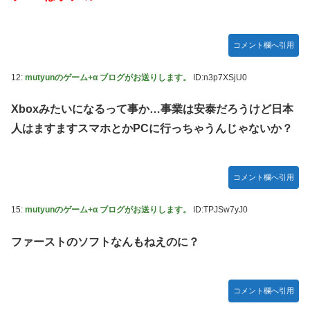
宮澤エマに「国宝級の浴衣美人」の声！「マイ・フィクショ
ン」イベントで魅せた透明感【画像】
コメント欄へ引用
レクサスの軽トラとかどうよ
任天堂が「gamescom 2026」のラインナップを発表！
12:
mutyunのゲーム+α ブログがお送りします。
ID:n3p7XSjU0
突進してきた牛を跳び越えたら、牛が固まって動かなくなっ
Xboxみたいになるって事か…事業は安泰だろうけど日本
た闘牛場の映像【海外の反応】
人はますますスマホとかPCに行っちゃうんじゃないか？
ジャンポケ斉藤の被害女性「バウムクーヘン売ったり
TikTokライブしててムカついたから示談しなかった」
【櫻坂46】村山美羽、まさかの場所で見つかる
コメント欄へ引用
黒見明香ちゃんの円陣の声出しが凄かった！！！【乃木坂
15:
mutyunのゲーム+α ブログがお送りします。
ID:TPJSw7yJ0
46】
ファーストのソフトなんもねえのに？
コメント欄へ引用