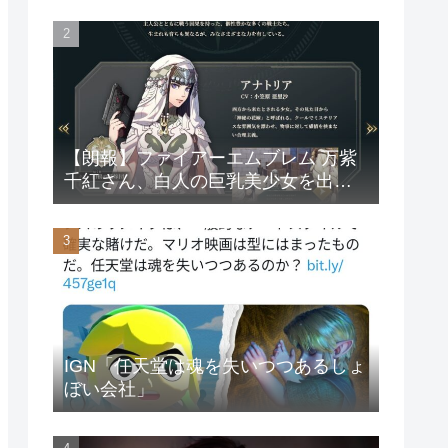
【朗報】ファイアーエムブレム 万紫
千紅さん、白人の巨乳美少女を出し
てしまうwww
IGN「任天堂は魂を失いつつあるしょ
ぼい会社」