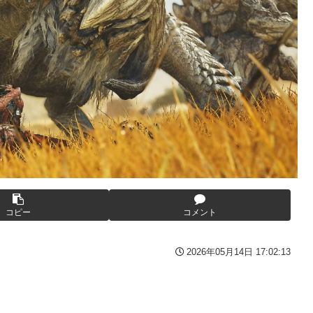
の？
してしまい大炎上ｗ
てバウムクーヘン売ったりTikTokライブしてて悔しさと怒りを感
りTikTokライブしててムカついたから示談しなかった」←コレっ
GIF動画あり】
番組が最新SNSの数十年先を行っていたと話題に
いたｗｗｗｗ
ウクライナ。
))
を投稿「全部が全部ありがたかったです」
ークの方が格上だったｗｗｗ
コピー
コメント
ん、何か思ってた奴と違う・・・
2026年05月14日 17:02:13
))
した」全員で家族会議を開いた結果、拍子抜けするほど〇〇な展開を
った