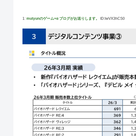
高配当をうたった「みんなで大家さん」→実態は2881億
【動画】高速道路を走行中の車からリアガラスが飛んでくる事
1:
mutyunのゲーム+α ブログがお送りします。
ID:lwVX3hCS0
「ドラゴンボール」新作TVアニメが7月から放送されるぞ
【デレマス】 810プロエアコン騒動【ぷちかれシリーズ】
【〈物語〉シリーズ】 セガ「忍野忍」「斧乃木余接」プ
やる夫のダンジョン運営記183-雑談所ネタ118 懺悔小
その後」
「ドラクエ11」攻略感想(54/クリア後)マルティナの「
【デレマス】 和久井留美「夢を作って、いつか遊んで」
【謎】『ダーク路線のドラクエ12』を発売中止にしない
【デレマス】 紗南「アイドルに似合うポケモン？」
switch2版『Lies of P』、メタスコア86でゲーフリ新作
【ウマ娘】海外のファンアートからしか得られない栄養素
韓国人「熊本地震で見る日本の土木技術の完全勝利をご覧
か適当に作る感じがしない・・・」「あれがまさに経験値