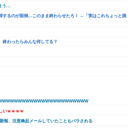
まう…
得するのが面倒…このまま終わらせたろ！ ←「実はこれちょっと損
、終わったらみんな何してる？
目的
WWWWWWWWWWWWWWWWWWWWWW
われたんやがこれワイ詰みか？？？？？？？
しいｗｗｗｗ
球新報、注意喚起メールしていたこともバラされる
に避難所にベッドが搬入されてしまった結果……
←これ