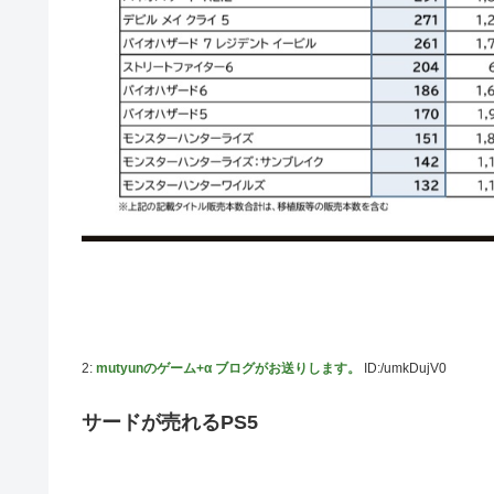
キム・カッファン総合スレ
初見で「勝てるわけないやろくそったれ…」って思ったゲ
日向坂46・18thシングル発売決定！
｢乃木坂あそぶだけ 1万円で遊ぼう！｣ 後編公開！！！【乃
【悲報】アイドルが歌下手な理由
【海外の反応】海外「日本資本が入った瞬間、魔法がかか
りとたまごサンドが食べられるなんて……」
10/29の｢MTV VMAJ 2026｣に出演決定！！！【乃木坂46
青葉坂46、まもなく正式発表か
【AIグラビア】おしっこをしている女の子のAIエロ画像まとめ
2:
mutyunのゲーム+α ブログがお送りします。
ID:/umkDujV0
サードが売れるPS5