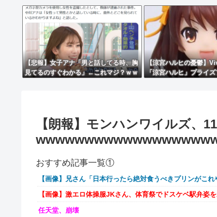
【悲報】女子アナ「男と話してる時、胸
【涼宮ハルヒの憂鬱】Viv
見てるのすぐわかる」←これマジ？ｗｗ
「涼宮ハルヒ」プライズ
ｗｗ
色原型公開】
【朗報】モンハンワイルズ、11
wwwwwwwwwwwwwwwwww
おすすめ記事一覧①
【画像】兄さん「日本行ったら絶対食うべきプリンがこれ
【画像】激エロ体操服JKさん、体育祭でドスケベ駅弁姿
任天堂、崩壊