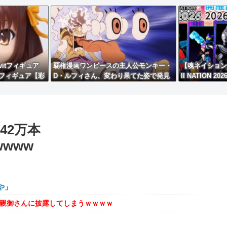
itフィギュア
覇権漫画ワンピースの主人公モンキー・
【魂ネイション
フィギュア【彩
D・ルフィさん、変わり果てた姿で発見
II NATION
される・・・
商品」も公開！
42万本
wwww
や」
を親御さんに披露してしまうｗｗｗｗ