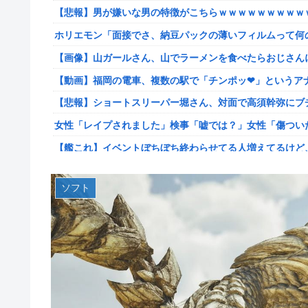
【悲報】男が嫌いな男の特徴がこちらｗｗｗｗｗｗｗｗｗ
【韓日共同調査】「日本に良い印象」の韓国人54.3％ 13
ホリエモン「面接でさ、納豆パックの薄いフィルムって何
【スト6】竹内ジョン選手「どう考えても調整の時期がお
が終わった後は微調整。趣旨が一貫してない」
【画像】山ガールさん、山でラーメンを食べたらおじさん
【画像】台湾とフランス、地震発生から6時間以内に設置
【動画】福岡の電車、複数の駅で「チンポッ❤」というアナ
【悲報】息子がみいちゃんのママ、限界を迎える「もう無
【悲報】ショートスリーパー堀さん、対面で高須幹弥にブ
【悲報】エアコン業者、正論「エアコンスプレーなんて使わ
女性「レイプされました」検事「嘘では？」女性「傷つい
【胸糞】Zクソガキ、おばあちゃんをいじめて炎上するｗ
【艦これ】イベントぼちぼち終わらせてる人増えてるけど
【艦これ】 なんか今回はE5は甲で当然みたいな流れある
【艦これ】デイス 他
やる夫「催眠アプリを手に入れたんだけど……これ必要だっ
ソフト
【艦これ】けーかいじん 他
【動画】手術中に熊本地震直撃やばすぎる
日本代表DF冨安健洋の英プレミア・クリスタルパレス加
江別大学生暴行ﾀﾋ″主犯格″の川口侑斗被告に「無期懲役」
日向坂OGの最新ランジェリー、もうエグいだろ・・・(画
ジャンポケ斎藤と代理人のやりとり、「地獄すぎて完全に
【画像】山ガールさん、山でラーメンを食べたらおじさん
シャウエッセン公式、またこういうのでいい丼をポスト
富士登山ツアー中に64歳男性死亡 8合目付近で意識失う
もしも日本全土がRPG化したらを考えるスレ
【GIF動画】宮城の可愛すぎるチアさん、甲子園で発見さ