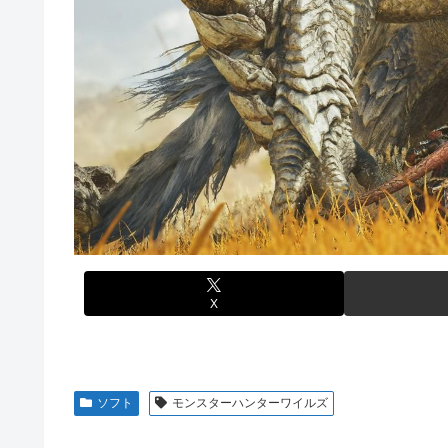
【艦これ】E3-4のラスダンは航空優勢は取るの？取らない
秋田県職員さん、会見をバスローブ＆喫煙スタイルで対応
【悲報】元ジャンポケ斉藤の被害女性「事件で知名度を上げ
【衝撃】ジャンポケ斉藤の被害女性「バウムクーヘン売った
じた」
てさ…
白戸ゆめのアナ セクシーニットのノースリーブ巨乳！！【
海外「全部日本の真似だったのか…」 日本の普通のテレビ
【ウマ娘】海外トレによるライトハローさんとの最高の夜
【悲報】ロシア、じわじわと逝き始める
【画像】70年代の漫画、あまりにも時代を先取りしすぎて
【動画】ロシア軍のドローンをネット発射装置で撃墜する
【動画】地震発生時の熊本総合病院の手術室の様子が(((ﾟДﾟ)
首相官邸、高市首相の熊本訪問の感動BGM付きムービー
【艦これ】これがラ級ちゃんの水着modeか・・・！
【朗報】ワンピースのミホークとビスタさん、遥かにミホ
【ウマ娘】セイちゃんの攻撃力を見よ！！！
X
【悲報】「HUNTER×HUNTER」のビヨンド=ネテロさ
【動画】地震発生時の熊本総合病院の手術室の様子が(((ﾟДﾟ)
亡き叔母の遺書「実は17年前に従兄弟と赤ちゃんを交換
ソフト
モンスターハンターワイルズ
迎えて婚約者呆然←家族の絆が深すぎて修羅場にならんか