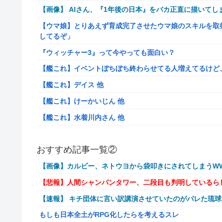
【画像】 AIさん、『1年後の日本』をバカ正直に描いてし
【ウマ娘】とりあえず育成完了させたウマ娘のスキルを取
してるぞ」
『ウィッチャー3』って今やっても面白い？
【艦これ】イベントぼちぼち終わらせてる人増えてるけど
【艦これ】デイス 他
【艦これ】けーかいじん 他
【艦これ】水着川内さん 他
洋服の青山、空調ウェアを発売ｗｗｗｗｗｗ
おすすめ記事一覧②
女「43億円注文して………キャンセルっと！」←こいつの
【画像】カルビー、ネトウヨから袋叩きにされてしまうWW
【驚愕】マチアプで会った外国人からまさかの『こう』言
【悲報】人間シャンパンタワー、二段目も判明しているら
【動画】手術中に熊本地震直撃やばすぎる
【速報】 キチ団体に言い訳講演させていたのがバレた琉
避難所にベッドがない！と文句たらたらだった左派、実際
もしも日本全土がRPG化したらを考えるスレ
『ドラクエの面白さのピークははがねのつるぎ買った時』