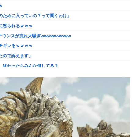
ｗ
年以降で最高に 日本人の韓国好感度は35.3％
のために入っていの？って聞くわけ」
かしい。大会の真っただ中にコンセプトが変わるほどの調整、大会
に怒られるｗｗｗ
した「避難所」がこちらｗｗｗｗ
ウンスが流れ大騒ぎwwwwwwwww
理。普通の家庭を築きたい。普通の子育てをしたい。」
チギレるｗｗｗｗ
ない方がいい」ﾄﾞﾝｯ！
たので訴えます」
ｗｗｗ
、終わったらみんな何してる？
よね
た？」 第29話
入が正式決定 鎌田大地とチームメイトに
の判決→当時17歳少年に「懲役30年」の判決
像どーん)
コントになってる……」と衝撃を受ける人が続出中
に怒られるｗｗｗ
れる