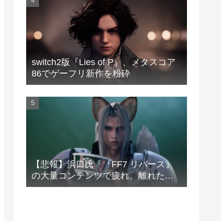
switch2版『Lies of P』、メタスコア
86でゲーフリ新作を粉砕
【悲報】浜口氏「『FF7 リバース』
の大量コンテンツで疲れ、離れたプ
レイヤーいた」