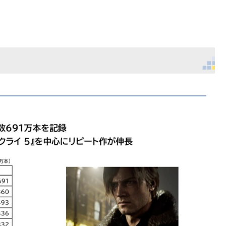
円の債務超過
故(ﾟoﾟ)
！
ライズフィギュア【彩色原型公開】
ネタ「創刻のファイアホイール」+埋めネタ「ファイアホイールTCG・
しんぴのビスチェ」可愛い！そしてメドローアやギガバーストきたー！
といけなかった理由ってガチでなに？とりあえすだせばいいやん
を粉砕
がある。←「おデジ以外味付けが濃いな…」
ください」→「これはすごいわ」「こういうのを見ると日本人は何
である」