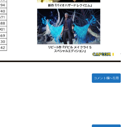
ームの敵ｗｗｗｗｗ
木坂46】
ったｗ」豪州のセブンイレブンが”日本化”して劇的進化！「おにぎ
】
コメント欄へ引用
【リアル調】 Part 3