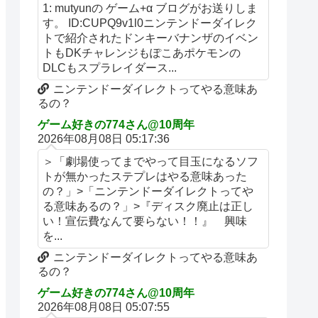
1: mutyunの ゲーム+α ブログがお送りしま
す。 ID:CUPQ9v1l0ニンテンドーダイレク
トで紹介されたドンキーバナンザのイベン
トもDKチャレンジもぽこあポケモンの
DLCもスプラレイダース...
ニンテンドーダイレクトってやる意味あ
るの？
ゲーム好きの774さん@10周年
2026年08月08日 05:17:36
＞「劇場使ってまでやって目玉になるソフ
トが無かったステプレはやる意味あった
の？」>「ニンテンドーダイレクトってや
る意味あるの？」>『ディスク廃止は正し
い！宣伝費なんて要らない！！』 興味
を...
ニンテンドーダイレクトってやる意味あ
るの？
ゲーム好きの774さん@10周年
2026年08月08日 05:07:55