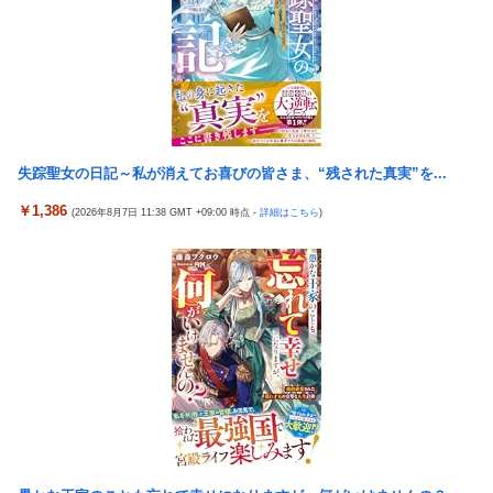
【懐古】5号機の時って面白いA+ARTがたくさんあって楽しかっ
海外「日本の住宅街にこんなレ●プ魔が潜んでるとかマジかよ…
たよな
さすがHENTAIの国…」
【朗報】「eF機動戦士ガンダムSEEDクライマックス」導入記
【動画】ロシア軍のドローンをネット発射装置で撃墜するウクラ
念、このホール打ちたいキャンペーンが始まる。当たりやすい状
イナ。
況らしいのでチャンスか！？
韓国人「熊本地震で見る日本の土木技術の完全勝利をご覧くださ
Google、Geminiが大赤字、「史上初のマイナスキャッシュフロ
い」→「これはすごいわ」「こういうのを見ると日本人は何か適
ー」に陥る
失踪聖女の日記～私が消えてお喜びの皆さま、“残された真実”を...
当に作る感じがしない・・・」「あれがまさに経験値である」
韓国サッカーのイメージが墜落
￥1,386
(2026年8月7日 11:38 GMT +09:00 時点 -
詳細はこちら
)
首相官邸、高市首相の熊本訪問の感動BGM付きムービーを投稿
職員がバスローブ姿でオンライン会見に 秋田県「会見の対応に
「全部が全部ありがたかったです」
問題があった」
倉持由香、息子の「自閉スペクトラム症」診断にショックで涙
日本をダメにした総理大臣、ワースト１位が同点でこの人ｗｗｗ
見逃していた乳幼児期のサインとは
ｗｗｗ
外国人「日本の未来は安泰だ」16歳MF三井寺眞、衝撃ゴール！
【熊本地震】毎日新聞の記者「死傷者の情報を教えて！」 → 企
久保建英超え歴代2位の記録！3得点に絡む活躍で海外絶賛！【海
業「個人情報は控えます！」 → 記「年代は？特定につながらな
外の反応】
いでしょ？教えてよ？教え...
『ゼノブレイド ディフィニティブエディション Nintendo
韓国サッカーのイメージが墜落
Switch 2 Edition』3,713 本
【ガチ】キャスターの大越健介、高市首相に『爆弾発言』をして
？？？「ゲーム実況なんて誰でもできる」わい「ほーん」
しまう！！！！！