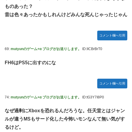
ものあった？
昔は色々あったかもしれんけどみんな死んじゃったじゃん
コメント欄へ引用
69:
mutyunのゲーム+α ブログがお送りします。
ID:IICBrBrT0
FH6はPS5に出すのにな
コメント欄へ引用
74:
mutyunのゲーム+α ブログがお送りします。
ID:tG3Y7I8P0
なぜ過剰にXboxを恐れるんだろうな。任天堂とはジャン
ルが違うMSもサード化した今怖いモンなんて無い気がす
るけど。