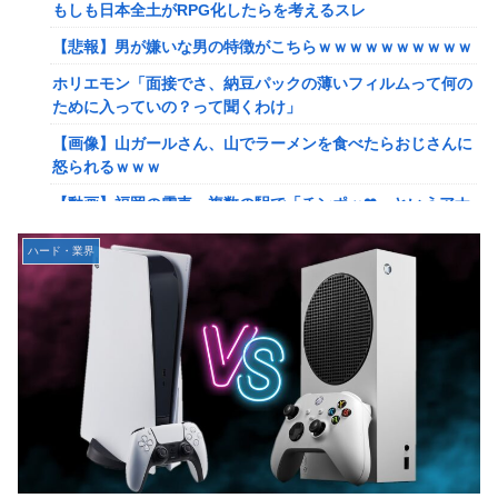
れたんやがこれワイ詰みか？？？？？？？
もしも日本全土がRPG化したらを考えるスレ
【動画】手術中に熊本地震直撃やばすぎる
【悲報】男が嫌いな男の特徴がこちらｗｗｗｗｗｗｗｗｗｗ
避難所にベッドがない！と文句たらたらだった左派、実際に
ホリエモン「面接でさ、納豆パックの薄いフィルムって何の
避難所にベッドが搬入されてしまった結果……
ために入っていの？って聞くわけ」
『ドラクエの面白さのピークははがねのつるぎ買った時』←
【画像】山ガールさん、山でラーメンを食べたらおじさんに
これ
怒られるｗｗｗ
【韓日共同調査】「日本に良い印象」の韓国人54.3％ 13年
【動画】福岡の電車、複数の駅で「チンポッ❤」というアナ
以降で最高に 日本人の韓国好感度は35.3％
ウンスが流れ大騒ぎwwwwwwwww
ハード・業界
【スト6】竹内ジョン選手「どう考えても調整の時期がおか
【悲報】ショートスリーパー堀さん、対面で高須幹弥にブチ
しい。大会の真っただ中にコンセプトが変わるほどの調整、
ギレるｗｗｗｗ
大会が終わった後は微調整。趣旨が一貫してない」
女性「レイプされました」検事「嘘では？」女性「傷ついた
【画像】台湾とフランス、地震発生から6時間以内に設置し
ので訴えます」
た「避難所」がこちらｗｗｗｗ
【艦これ】イベントぼちぼち終わらせてる人増えてるけど、
【悲報】息子がみいちゃんのママ、限界を迎える「もう無
終わったらみんな何してる？
理。普通の家庭を築きたい。普通の子育てをしたい。」
【艦これ】デイス 他
【悲報】エアコン業者、正論「エアコンスプレーなんて使わ
【艦これ】けーかいじん 他
ない方がいい」ﾄﾞﾝｯ！