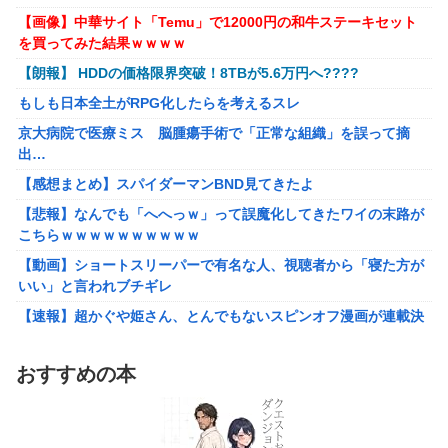
【ボンバーガール】KONAMI「最愛チアモ」プライズフィギュア
【謎】『ダーク路線のドラクエ12』を発売中止にしないとい
【画像】中華サイト「Temu」で12000円の和牛ステーキセット
【彩色原型公開】
けなかった理由ってガチでなに？とりあえすだせばいいやん
を買ってみた結果ｗｗｗｗ
【初音ミク】「PERIHAPI! おきがえちゅう ピアプロキャラクタ
【ウマ娘】海外のファンアートからしか得られない栄養素が
【朗報】 HDDの価格限界突破！8TBが5.6万円へ????
ーズ 2」トレフィグ【予約開始】
ある。←「おデジ以外味付けが濃いな…」
もしも日本全土がRPG化したらを考えるスレ
【艦これ】イベントぼちぼち終わらせてる人増えてるけど、終わ
キム・カッファン総合スレ
ったらみんな何してる？
京大病院で医療ミス 脳腫瘍手術で「正常な組織」を誤って摘
出…
【艦これ】デイス 他
初見で「勝てるわけないやろくそったれ…」って思ったゲー
ムの敵ｗｗｗｗｗ
【感想まとめ】スパイダーマンBND見てきたよ
【艦これ】けーかいじん 他
【悲報】なんでも「へへっｗ」って誤魔化してきたワイの末路が
【画像】避難所のリアル、レベチｗｗｗｗｗｗｗｗｗｗｗｗｗｗ
こちらｗｗｗｗｗｗｗｗｗｗ
ｗｗ
【動画】ショートスリーパーで有名な人、視聴者から「寝た方が
【悲報】財務省のエース、左遷へ。官邸幹部「政権に協力的でな
いい」と言われブチギレ
かったから」
【速報】超かぐや姫さん、とんでもないスピンオフ漫画が連載決
ワイ「子供2人目欲しいんやが、、、」ヨッメ「金は？育児は？
定ｗｗｗｗｗｗｗｗｗｗｗｗｗｗｗｗｗｗｗｗｗ
私の仕事は？キャリアは？」
【艦これ】イベントぼちぼち終わらせてる人増えてるけど、終わ
【悲報】Google、Geminiのせいで史上初のマイナスキャッシュ
おすすめの本
ったらみんな何してる？
フローに陥る
【艦これ】デイス 他
【悲報】娘「吹奏楽部の顧問に楽器買えって言われた」親「いく
らなの？」娘「60万」
【艦これ】けーかいじん 他