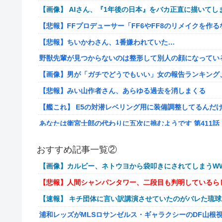
【画像】 AIさん、『1年後の日本』をバカ正直に描いてし
【悲報】FFプロデューサー「FF6やFF8のリメイクを作
【悲報】ちいかわさん、1番嫌われていた…
野獣先輩が見つからないのは整形して別人の顔になってい
【画像】男が「ガチでどうでもいい」女の報告ランキング、圧倒的
【悲報】みい山作者さん、あらゆる過去を消しまくる
【艦これ】 E5の対潜レベリング用に装備調整してるんだ
あなたは衛宮士郎の代わりに五次に挑むようです 第411話
【悲報】バンダイ、とんでもないガシャポンを1500円で
おすすめ記事一覧②
海外「世界で日本を死守するぞ！」 日本の消防署を訪れ
【画像】カルビー、ネトウヨから袋叩きにされてしまうWW
【悲報】若者「転勤とか無理」→企業、ついに制度を変え
【悲報】人間シャンパンタワー、二段目も判明しているら
病気でウィッグと知った途端、女性社員を無視＆最低の性
【速報】 キチ団体に言い訳講演させていたのがバレた琉
給の地獄を見ることにｗｗ←人として最低限の倫理観すら
浦和レッズがMLSロサンゼルス・ギャラクシーのDF山根
通学電車でイキリオタク3人組にイヤホン抜かれて「違法サイ