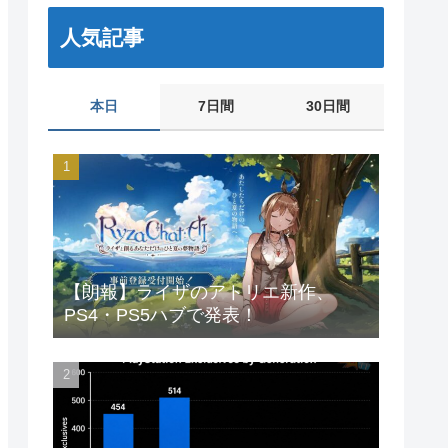
人気記事
本日
7日間
30日間
【朗報】ライザのアトリエ新作、
PS4・PS5ハブで発表！