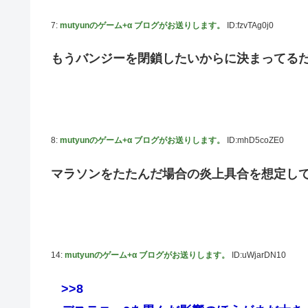
内閣広報官「高市総理が避難所を３分しか視察しなかったな
7:
mutyunのゲーム+α ブログがお送りします。
ID:fzvTAg0j0
除霊ゲームさん、泣く泣くクソアプデしてしまう
もうバンジーを閉鎖したいからに決まってる
韓国人「本日チームをサヨナラ負けさせたイ・ジョンフの
の反応
【のぎおび】乃木坂のマイナスイオン鈴木佑捺ちゃん 盛りあがり
【ハロプロ】事務所「新曲は年1リリース、これで1年頑張っ
8:
mutyunのゲーム+α ブログがお送りします。
ID:mhD5coZE0
【櫻坂46】失踪... 藤吉夏鈴、紹介映像解禁【踊る大捜査線 N
Juice=Juiceさん「TIF2026」で1位獲得ｷﾀ━━━━(ﾟ∀ﾟ
マラソンをたたんだ場合の炎上具合を想定し
【速報】BEYOOOOONDS、重大発表のお知らせ
【AIイラスト】フェラをしている女の子のAIエロ画像まとめ【
14:
mutyunのゲーム+α ブログがお送りします。
ID:uWjarDN10
>>8