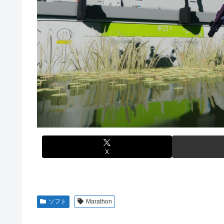
【悲報】サイゼ絵師、アカウント停止に追い込まれるwww
るとアホほど時間かかる？
刈川くるみアナ ノースリーブの巨乳！！
【艦これ】酔って妹に絡むアブルッツィ 他
【艦これ】ジャージ鹿島 他
【艦これ】今回のかわいい大賞は決まった
堀江由衣(49)がまだ誰のものでもないという現実ｗｗｗｗ
パチンコ代を稼ぐ為に白タクやってた82歳のおじいちゃ
【画像】みい山作者、結構ヤバい事態になる。とんでもな
実際のところ中国って日本をどうしたいんやろな？
【ウマ娘】なんだかんだ人はダイワスカーレットに帰って
体調不良で休んでパチンコ通ってたら、数十日単位の証拠
「X-Men ’97」シーズン２ ８話 感想まとめ
内閣広報官「高市総理が避難所を３分しか視察しなかったな
【ウマ娘】ライトオはこういう事言う
「サカモトデイズ」最新話、ついに新旧ORDERが集結し
【ガンプラ再販】 HG「ジェスタ (シェザール隊仕様 A班装
X
始】
【アイマス】 アイドル達が雑談してるだけ【モバマス】
【朗報】メディア「PS6発売後もPS5はまだまだ現役」
ソフト
Marathon
【艦これ】みんなもう終わってそうだから聞くんだけど E
るとアホほど時間かかる？