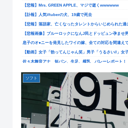
キョドって別車両へ逃走…20代にもなって群れてイキって
【悲報】Mrs. GREEN APPLE、マジで逝くwwwwww
専業主婦の私に毎日暴言電話をかけてくるトメ！声優学校
【訃報】人気Vtuberの犬、19歳で死去
ス声で脅した結果←声優スキルの無駄遣いが最高すぎるｗ
【悲報】落語家、亡くなったタレントからいじめられた過
【悲報】落語家、亡くなったタレントからいじめられた過
【悲報画像】ブルーロックになんJ民とドッピュン孕ませ男
【悲報画像】ブルーロックになんJ民とドッピュン孕ませ男
息子のオ●ニーを発見したワイの嫁、全ての対応を間違え
【画像】人気漫画「サンキューピッチ」6巻の表紙、えち
【動画】女子「勃ってんじゃん笑」男子「うるさい//」女
【世も末】セクシー女優「熊本に300万円寄付」→ (ヽ´ん
佐々木舞音アナ 短パン、生足、横乳 バレーレポート！
海外「世界で日本を死守するぞ！」 日本の消防署を訪れ
割とマジで日本の少子化の原因って何なのか
海外「全部日本の真似だったのか…」 日本の普通のテレビ
ソフト
韓国型イージス搭載の次世代駆逐艦「KDDX」1番艦…203
米国「日本よ、そろそろ利上げしろ」高市政権の経済政策
【画像】フジの新人アナさん、二人とも腋を見せてくれな
「いきなりステーキ」の反対ｗｗｗｗｗｗｗｗｗ
某野党議員が「自分を批判する垢は工作垢だ」と示唆、複
【NGS】ルーサー緊急、新武器、東方コラボ、EXレベル40… 
【画像】宇垣美里さん(35)、バカデカ乳を強調させた最新
【生後1日めから】赤ちゃんと大きな犬の成長記録、愛ら
【衝撃】30代婚活女さん、年収1000万円の人と結婚し
【ウマ娘】セイちゃんの攻撃力を見よ！！！
【艦これ】みんなもう終わってそうだから聞くんだけど E