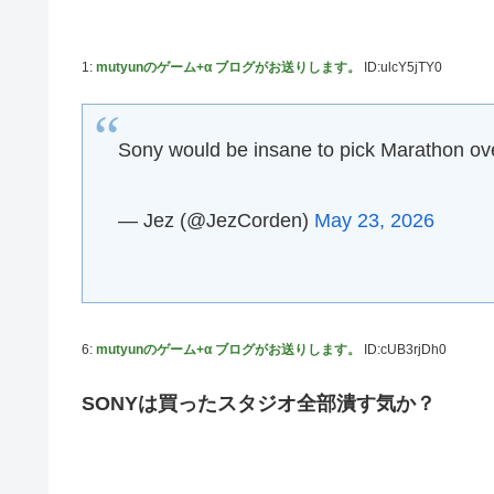
【艦これ】酔って妹に絡むアブルッツィ 他
【艦これ】今回のかわいい大賞は決まった
1:
mutyunのゲーム+α ブログがお送りします。
ID:ulcY5jTY0
【艦これ】ジャージ鹿島 他
PS4「アイマススターリットシーズン」最新PV「新曲:夏の
Sony would be insane to pick Marathon over
連合のモルモット部隊の部隊長になりました 第42話
【HUNTER×HUNTER】センリツが本気を出せば、BW
— Jez (@JezCorden)
May 23, 2026
【朗報】 任天堂、microSD Expressを普及させてしまう
【デレマス】 橘ありす「あなたの瞳には」
ヴィクターはエインフェリアを集めるようです 第75話
6:
mutyunのゲーム+α ブログがお送りします。
ID:cUB3rjDh0
お前らが思うバカゲーて何？
『ゼルダの伝説BotW』が出て10年になろうとしてるけ
SONYは買ったスタジオ全部潰す気か？
成人向けゲーム『ヤリステ メスブター』開発者絶望、銀行
義務あり
【画像】泉「セラス！開けてくれ！セラァス!!」【ラブラ