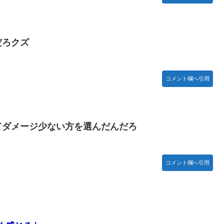
んてデマ！50分いたぞ😡」 →しかし事実上の視察は数分で正解
だろクズ
守備、ガチでヤバ過ぎる…」→「のび太レベルの守備ｗｗ」＝韓国
18440 ギフト52564 18:15～
コメント欄へ引用
て」 ← これ
.E.W】
)━━━━!!
てダメージ少ない方を選んだんだろ
アニメ調】 Part 3
コメント欄へ引用