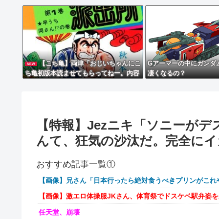
【こち亀】両津「おじいちゃんにこ
Gアーマーの中にガンダ
NEW
ち亀初版本読ませてもらってねー。内容
凄くなるの？
は全く変わらないから」→結果ｗｗｗ
【特報】Jezニキ「ソニーが
んて、狂気の沙汰だ。完全にイ
おすすめ記事一覧①
【画像】兄さん「日本行ったら絶対食うべきプリンがこれ
【画像】激エロ体操服JKさん、体育祭でドスケベ駅弁姿
任天堂、崩壊