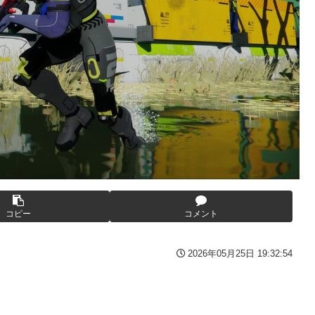
wwww
んが逮捕される 逮捕の数日前に釈放されたばかりなのに即再犯
い人物との打ち合わせを自白していた
くる
写真撮られて会社クビになった
んてデマ！50分いたぞ😡」 →しかし事実上の視察は数分で正解
、坂本スラーと総力戦に突入！！！
備)」「ジェスタ (シェザール隊仕様 B&C班装備)」【11時予約開
コピー
コメント
2026年05月25日 19:32:54
3-2ってサブの穴が空いてないダイハツ駆逐並べて 高速＋とかして