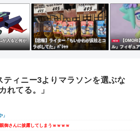
ムが入ると何が
【悲報】ライター「ちいかわが反社とコ
【OMOR
NEW
ラボしてた」ﾊﾟｼｬｯ
ル」フィギュア
デスティニー3よりマラソンを選ぶな
カれてる。」
や」
を親御さんに披露してしまうｗｗｗｗ