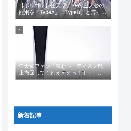
【ポリコレ】任天堂、FEの主人公の
性別を「TypeA」「TypeB」と言って
しまう…
任天堂ファン「頼むっ！ディスク廃
止撤回してくれえええっ！！」←こ
れｗｗｗｗｗｗｗｗｗｗ
新着記事