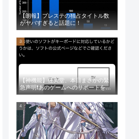
【朗報】プレステの独占タイトル数
がヤバすぎると話題に！
【神機能】任天堂、本日まさかの緊
急声明❗あのゲームへのサポートを徹
底