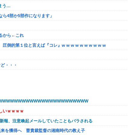
まう…
るなら4部か5部作になります」
るから←これ
第１位と言えば『コレ』w w w w w w w w w w
けど・・・
販売する
たちびっ子集団が世界をメロメロに
WWWWWWWWWWWWWWWWWWWWWW
始める
しいｗｗｗｗ
的暴言を吐く会社男たち！裏で告発した結果、部署解体＆異動で減
球新報、注意喚起メールしていたこともバラされる
欠如してる
視来を獲得へ 曺貴裁監督の湘南時代の教え子
トで見るな！」と絡まれた→「Netflixですが…？」と返したら