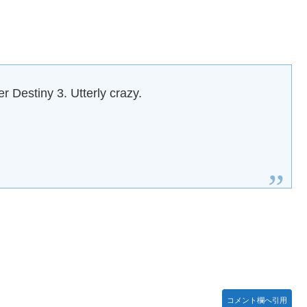
Bang!!MV」公開！さらに「体験版」の配信が決定！
 Destiny 3. Utterly crazy.
号を全滅出来るという事実・・・
…
どまだ越えたゲーム出てない
がsteamからの入金を拒否→金が入ってなくても売上金額分の納税
コメント欄へ引用
イブ！蓮ノ空】