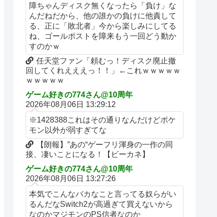
障ちゃんディスク無くなったら「負け」な
んだねだから、他の誰かの負けに他責して
る、正に「敗北者」今から楽しみにしてる
ね、ゴールポストを障来もう一回どう動か
すのかｗ
任天堂ファン「頼むっ！ディスク廃止撤
回してくれえええっ！！」←これｗｗｗｗｗ
ｗｗｗｗｗ
ゲーム好きの774さん@10周年
2026年08月06日 13:29:12
※1428388これはその通りなんだけどポケ
モン以外が弱すぎてな
【朗報】”あの“ゲーフリ渾身の一作の同
接、凄いことになる！【ビーカネ】
ゲーム好きの774さん@10周年
2026年08月06日 13:27:26
本気でこんなバカなこと言ってる奴らがい
るんだなSwitch2が高過ぎて買えないから
なのかマジモンのPS信者なのか