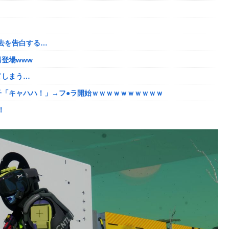
くんな
で培った声色チェンジで間違い電話ループ⇒極道になりすましてド
ｗｗ
去を告白する…
去を告白する…
登場www
登場www
てしまう…
えちすぎて限界突破ｗｗｗｗ
子「キャハハ！」→フ●ラ開始ｗｗｗｗｗｗｗｗｗｗ
`)「汚い金でもありがとう」
！
たちびっ子集団が世界をメロメロに
番組が最新SNSの数十年先を行っていたと話題に
2年竣工と公示！
に圧力ｗ
い
数の一般人アカウントを晒し上げにしてしまい……
8/5はアップデート盛り沢山！？貴様ら何から始める？( •᷄ὤ•᷅ )
の姿wwww
しい動画が話題に
たい！！→勿論お前ら結婚してあげるよな？？？？？？？
3-2ってサブの穴が空いてないダイハツ駆逐並べて 高速＋とかして