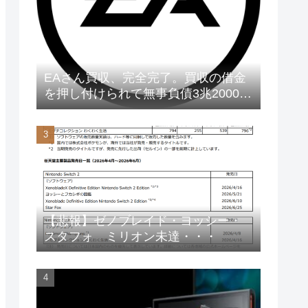
EAさん買収、完全完了。買収の借金
を押し付けられて無事負債3兆2000億
円に
【悲報】ゼノブレイド・ヨッシー・
スタフォ ミリオン未達・・・