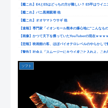
【艦これ】E4とE5はどっちの方が難しい？ E5甲はウイ
韓国人「海上自衛隊護衛艦ちょうかいによるトマホーク巡
【艦これ】バニ黒潮親潮 他
防衛装備‥」
【艦これ】オオヤマトウサギ 他
【画像】かつて天下を獲っていたYouTuberの現在ｗｗｗ
【速報】専門家「イオンモール熊本の爆心地に”こんなもの
【悲報】コレコレ、月収1億円ｗｗｗそりゃ外出るのにボ
【画像】かつて天下を獲っていたYouTuberの現在ｗｗｗ
【悲報】福岡の電車、完全にやらかす。構内アナウンスで
【悲報】映画館の客、ほぼバイオテロレベルのやらかしで
【悲報】有名漫画家、がんを公表「大腸癌になってしまい
【警告】社会人「スムージーにキウイ皮ごと入れよ。これ
【画像】 AI「写真の背景削除？ガンプラの箱追加しといて
【悲報】有名漫画家、がんを公表「大腸癌になってしまい
やる夫のダンジョン運営記183-雑談所ネタ118 懺悔小
その後」
ソフト
【衝撃】ハンターハンター、とんでもねえ伏線が発掘され
海外「全部日本の真似だったのか…」 日本の普通のテレビ
被災地・熊本、泥酔者の通報が止まらず県警が異例のお願
羽田ニアミス搭乗の中国人「補償も見舞いもない」中国ネ
20代「50年ローンでええやろ」←これマジ？？？
【画像】お前らこの超美人容疑者が、整形か否か判定して！！→画像
【画像】「マスク美人さん、また我々を欺く」←海外でも流行り
【爆笑動画】ママさん「新しい洗濯機買って1発目に回したらコレw
メトロイドプライム4 新品が2999円に…
【ホロライブ】アキロゼ、映画をきっかけに「ちいかわ」
【画像】日焼け口リの締まったお尻っていいよね！ｗｗｗ