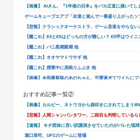
【画像】 AIさん、『1年後の日本』をバカ正直に描いてし
ゲームキューブエアプ「友達と遊んで一番盛り上がったソ
【悲報】クラシックオーケストラ、ゲーム音楽をやらない
【艦これ】E4とE5はどっちの方が難しい？ E5甲はウイ
【艦これ】バニ黒潮親潮 他
【艦これ】オオヤマトウサギ 他
【艦これ】授業中に居眠りふぶき 他
【画像】令和最新版のあのちゃん、可愛過ぎてワイらにブッ刺さ
【爆笑動画】ママさん「新しい洗濯機買って1発目に回したらコレw
おすすめ記事一覧②
岡田斗司夫「人間の本音としてブサイクを見たら不愉快に
【画像】カルビー、ネトウヨから袋叩きにされてしまうWW
【速報】ルフィの幹部、懲役20年に決定する←コレは妥当
【悲報】人間シャンパンタワー、二段目も判明しているら
【NGS】ルーサー緊急、新武器、東方コラボ、EXレベル40… 
【速報】 キチ団体に言い訳講演させていたのがバレた琉
ヨーロッパが右翼政党の党員から銀行口座を作る権利を剥
堀口恭司、UFCのゲームに登場
【ウマ娘】ケンタ？のシオン