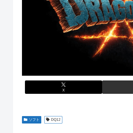
【ウマ娘】セイちゃんの攻撃力を見よ！！！
欧州「日本だけ反則だろ…」 世界の『日本びいき』にヨ
【画像】韓国人「日本人の間で『女が破滅的な人生を送るの
思い通りに動かない熊本被災者に左派が我慢ならなくなっ
【ワンピース】ゾロ「女だぞ」エネル「見ればわかる」←
大日本帝国陸軍「侵攻できたとして、食糧どうすんだよ」
【艦これ】なんか調べたらE5めちゃくちゃ対地艦使うやん
【NBA】エンビードが新シーズンに向けての好調ぶりを
【名探偵プリキュア】明智が変身できた理由、謎すぎる…
「Sゴーゴージャグラー4KT（北電子）」「Lライザのア
欧州「日本だけ反則だろ…」 世界の『日本びいき』にヨ
伊藤裕樹、次戦勝利でタイトルマッチへ
【艦これ】E5-4をウイニングランって言ったやつ誰や
【画像】ハンターハンターの人気キャラ3人、メイドフィ
【ウマ娘】セイちゃんの攻撃力を見よ！！！
X
【ミリマス】6年後のアイドル達はどんな感じになってる
【FF16】 「ファイナルファンタジー16」発売日が6/2
【デレマス】 和久井留美「夢を作って、いつか遊んで」
ソフト
DQ12
ドンキのうなぎ食べた14人が食中毒…3歳児から75歳まで
「日本放送協会です」と名乗る男にドアを開けたら地獄…