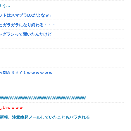
まう…
フトはスマブラDXだよなｗ」
とガラガラになり終わる・・・
ニングランって聞いたんだけど
りまくりw w w w w w
」←こwれwはw w w w w w w w w w
なる。この責任をどうとるんだ」
WWWWWWWWWWWWWWWWWWWWWW
か？？？？？？？
しいｗｗｗｗ
8/5はアップデート盛り沢山！？貴様ら何から始める？( •᷄ὤ•᷅ )
球新報、注意喚起メールしていたこともバラされる
奪、そのせいで皮肉すぎる展開に突入しており……