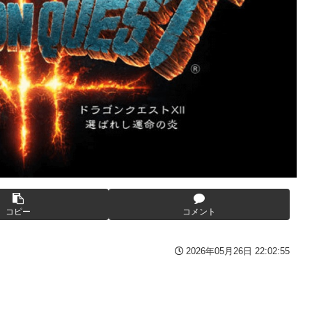
ーロッパ全土から不満の声
を楽しむ陰湿な趣味』が流行っている」119万バズ
た模様、避難所で苦しむ被災者に対して……
ここ好きすぎるｗｗｗｗｗｗｗｗｗｗｗｗｗ
大本営「現地調達」陸軍「え？」
・・・
披露 なお足の状態の方を心配されてしまう
トリエKD（北電子）」が検定通過
ーロッパ全土から不満の声
ギュアになってしまうｗｗｗ
コピー
コメント
んだろう
2に決定＆最新PV公開！思ったより発売早い…もう半年後か！
2026年05月26日 22:02:55
被害
テレビもないのに居座り脅迫してきたNHK集金人を警察に通報して