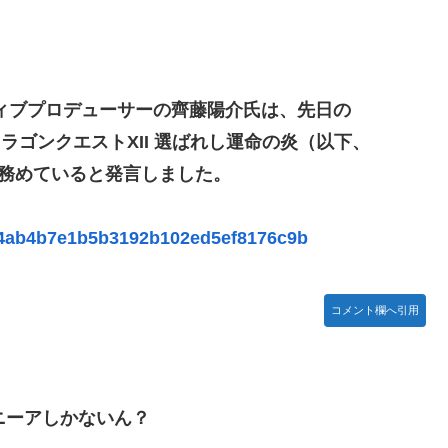
」と一刀両断
.65億円公開で再炎上ｗｗｗ
ィブプロデューサーの齊藤陽介氏は、先日の
いの？
『ドラゴンクエストXII 選ばれし運命の炎（以下、
を務めていると発言しました。
1ee4ab4b7e1b5b3192b102ed5ef8176c9b
コメント欄へ引用
witch版「12458本」
書類選考で落とされてしまう
表会」出演者発表！『にじだけと思ってたけど座長と除夜のケツおるやんけ』
ニーアしかないん？
募集開始 すでにトヨタ関係者が居住