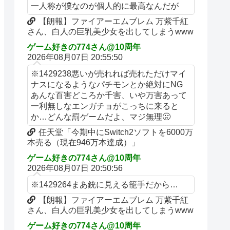
一人称が僕なのが個人的に最高なんだが
【朗報】ファイアーエムブレム 万紫千紅
さん、白人の巨乳美少女を出してしまうwww
ゲーム好きの774さん@10周年
2026年08月07日 20:55:50
※1429238悪いが売れれば売れただけマイ
ナスになるようなパチモンとか絶対にNG
あんな百害どころか千害、いや万害あって
一利無しなエンガチョがこっちに来ると
か…どんな罰ゲームだよ、マジ無理🤢
任天堂「今期中にSwitch2ソフトを6000万
本売る（現在946万本達成）」
ゲーム好きの774さん@10周年
2026年08月07日 20:50:56
※1429264まあ銃に見える籠手だから…
【朗報】ファイアーエムブレム 万紫千紅
さん、白人の巨乳美少女を出してしまうwww
ゲーム好きの774さん@10周年