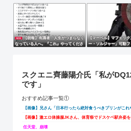
【朗報】有識者「人生がつまらなく
【マーベル】マフェック
NEW
なっている人へ。『これ』やってくださ
ー・ソルジャー」可動フ
い」
予約開始】
スクエニ齊藤陽介氏「私がDQ
です」
おすすめ記事一覧①
【画像】兄さん「日本行ったら絶対食うべきプリンがこれ
【画像】激エロ体操服JKさん、体育祭でドスケベ駅弁姿
任天堂、崩壊