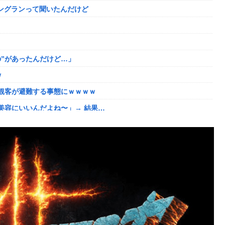
ニングランって聞いたんだけど
航ミサイルの実射試験に韓国人が衝撃！」→「着々と進む最新鋭の
ｗ
”があったんだけど…」
ディガードつけるわ…
ｗ
ド下ネタを連発するｗｗｗｗｗ
観客が避難する事態にｗｗｗｗ
ました。肝臓に転移も見られてステージ4です」
美容にいいんだよね〜」→ 結果…
あげよ????」
ました。肝臓に転移も見られてステージ4です」
ネタ「創刻のファイアホイール」+埋めネタ「ファイアホイールTCG・
る。クルタ族の虐殺犯人がツェリードニヒだった模様！
番組が最新SNSの数十年先を行っていたと話題に
い
ット「いや要らんやろ」
がこちらw w w w w w w w w w
だした結果がこちらw w w w w w w
」←こwれwはw w w w w w w w w w
にどハマり「今では毎晩1時間くらい見ながら入眠しています」
ｗｗ