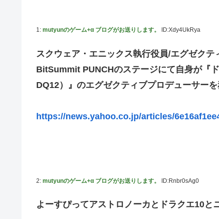
黙らせた←警察官の神対応に感謝しかない
参政党・神谷代表、高市政権の食料品減税を「天下の愚策
1:
mutyunのゲーム+α ブログがお送りします。
ID:Xdy4UkRya
福岡県議会「海外旅行じゃない、海外活動だ！」→視察費2
スクウェア・エニックス執行役員/エグゼクテ
【艦これ】 E3-4のラスダンは航空優勢は取るの？取らな
BitSummit PUNCHのステージにて自身が
【デレマス】 紗南「アイドルに似合うポケモン？」
DQ12）』のエグゼクティブプロデューサー
Switch2版『モンハンワイルズ』の動作環境が判明！
連合のモルモット部隊の部隊長になりました 第45話
https://news.yahoo.co.jp/articles/6e16af
メトロイドプライム4 新品が2999円に…
【デレマス】 橘ありす「あなたの瞳には」
『ほの暮しの庭』パケ版初週売上、Switch2版「21965本」S
百合子「隣に座る貴女」【ミリマス】
2:
mutyunのゲーム+α ブログがお送りします。
ID:Rnbr0sAg0
上國料萌衣ちゃん、留学中にマックのバイトに応募するも
【VTuber】Google Play「選抜！推しナイン発
よーすぴってアストロノーカとドラクエ10と
実証実験都市「ウーブン・シティ」が一般の居住希望者の