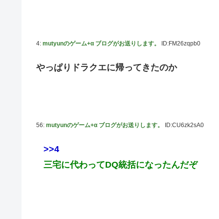
『ほの暮しの庭』Switch2版 21,965本、Switch版 12,458
韓国人「どうやら五輪サッカー日韓戦でも審判の接待があっ
4:
mutyunのゲーム+α ブログがお送りします。
ID:FM26zqpb0
ハロプロ恵体ランキングTOP10
一ノ瀬美空ちゃん、イワシの三枚おろしに挑戦！！！【乃木
やっぱりドラクエに帰ってきたのか
新体操で国体1位！ ついに現れた”リアル浅倉南ちゃん”
なんで今日の始球式に限って、瀬戸口心月ちゃんはミニス
【悲報】韓国サッカー 国際試合で審判買収(性接待)をし
wwwwwwwwwwwwwwwwwwwwwwwwwwwwwwwww
56:
mutyunのゲーム+α ブログがお送りします。
ID:CU6zk2sA0
>>4
三宅に代わってDQ統括になったんだぞ