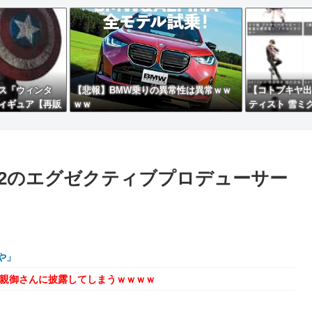
ス「ウィンタ
【悲報】BMW乗りの異常性は異常ｗｗ
【コトブキヤ出
ィギュア【再販
ｗｗ
ティスト 雪ミ
女 瑠衣【桃桜
モデルほか【発
12のエグゼクティブプロデューサー
や」
を親御さんに披露してしまうｗｗｗｗ