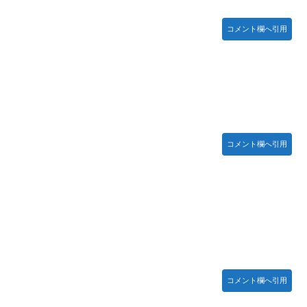
本
コメント欄へ引用
た模様…」→「メダル剥奪なのでは…？（ﾌﾞﾙﾌﾞﾙ」＝韓国の反応
坂46】
 初めての水着グラビアを独占スクープ！
カじゃなくてダサいズボンなんだよ！
コメント欄へ引用
てた模様
wwwwwwwwwwwwwwww
コメント欄へ引用