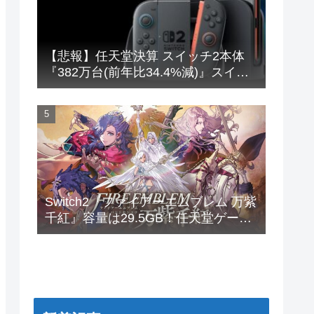
【悲報】任天堂決算 スイッチ2本体
『382万台(前年比34.4%減)』スイッ
チ本体『66万台(前年比31.8%減)』
Switch2『ファイアーエムブレム 万紫
千紅』容量は29.5GB！任天堂ゲーま
でｽﾄﾚｰｼﾞ馬鹿食いで容量圧迫堂に