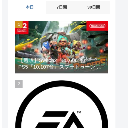
本日
7日間
30日間
【週販】Switch2『30,606台』
PS5『10,107台』スプラトゥーン レ
イダース「73,542本」