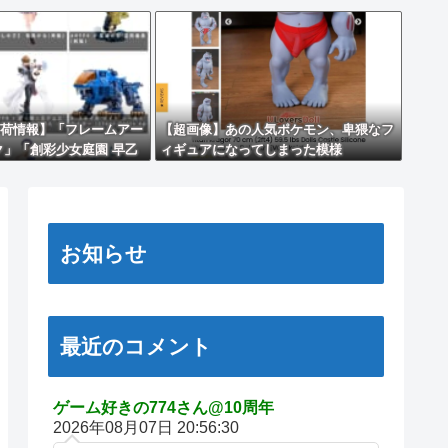
荷情報】「フレームアー
【超画像】あの人気ポケモン、卑猥なフ
ク」「創彩少女庭園 早乙
ィギュアになってしまった模様
高校・競泳水着】」プラ
売日決定】
お知らせ
最近のコメント
ゲーム好きの774さん@10周年
2026年08月07日 20:56:30