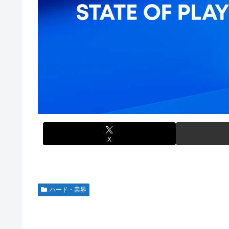
【画像】前田敦子さん、脚が長すぎるｗｗｗｗｗｗｗ 【Picku
【速報】超かぐや姫さん、とんでもないスピンオフ漫画が
【画像】元モデルのTBS新人アナさん、プリケツ
【動画】ブラジルの女子フットサル選手が極悪すぎて5年
テレビ大好き高齢者の｢テレビ離れ｣が始まった…
【ウマ娘】セイちゃんの攻撃力を見よ！！！
【画像】日本のセクシー過ぎる女性犯罪者一覧が冗談抜きにレベル
【悲報】人気配信者「はっきり言う、ジャングリア沖縄ほ
【画像】俺たちの姫本田望結、久しぶりに画像を投稿した結果→や
海外「全部日本の真似だったのか…」 日本の普通のテレビ
元NBAプレーヤー、エネス・カンター・フリーダムが、20
参加の声明を受け
【グラブル】ドライブバーストが初めて映像化された時の
【朗報】「あの椅子カバー」のカプセルトイ、爆誕。自宅
【名探偵プリキュア】1QのIP売上は15億円 過去3期と
【にじさんじ】Cellmates、NG行動回避ゲーム！フリが
【遊戯王】なんか「ウィッチクラフト」の新規いるけど強
X
【衝撃動画】トラック事故で車がミンチになった男性、と
【ハコヅメ】 第6話 感想 誰よりも早く！【～交番女子の
やる夫「催眠アプリを手に入れたんだけど……これ必要だっ
ハード・業界
【画像】日本ってなんでここ埋め立てないの？
休日に甥っ子をアポなし託児を押し付けてきた兄嫁！「テ
結果……甥っ子が重度の中二病を発症して家で大暴れｗｗ