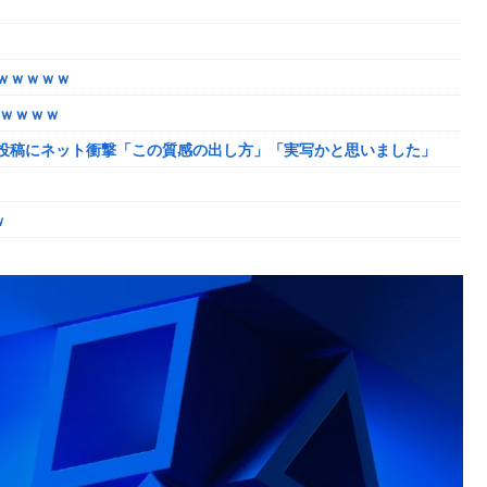
ャンプくらいヌルイのなら考える
ｗｗｗｗｗ
たｗｗｗｗ
投稿にネット衝撃「この質感の出し方」「実写かと思いました」
韓国に向かう予想‥世界各国の最新スパコン気象予測モデルがはじき
ｗ
ーク
しまったディズニー信者、帰国後『本家』に失望する事態に
になるも解決には至っておらずめども立たず
ャンプくらいヌルイのなら考える
模様w w w w w w w w w w
｜通常時はポイント集めで修行、あっぱれチャンスの河童が強い、
ザちゃんは今回も美しい…。前作で助けたシィルもいるぞ！
「資料だから見といてくれ」
い
姻届の証人に。
脳腫瘍摘出手術で腫瘍の無い部位を摘出してしまう
か得られない栄養素はある