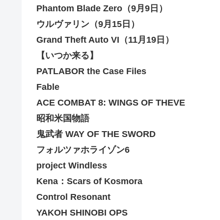
Phantom Blade Zero（9月9日）
ウルヴァリン（9月15日）
Grand Theft Auto VI（11月19日）
【いつか来る】
PATLABOR the Case Files
Fable
ACE COMBAT 8: WINGS OF THEVE
昭和米国物語
鬼武者 WAY OF THE SWORD
フォルツァホライゾン6
project Windless
Kena：Scars of Kosmora
Control Resonant
YAKOH SHINOBI OPS