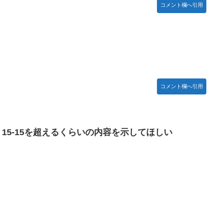
コメント欄へ引用
】【日向坂46】
い」→「マッサージ効果は間違いないねｗ」「これが本当のベッドサ
特に役に立たないくせに高給だけ毟り取った結果……
コメント欄へ引用
お胸に押し当てる（画像あり）
がつくwwwwwww
登場！！！【乃木坂46】
5-15を超えるくらいの内容を示してほしい