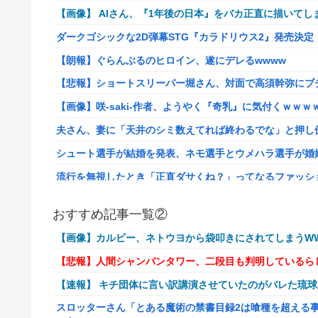
【画像】 AIさん、『1年後の日本』をバカ正直に描いてし
ダークゴシックな2D弾幕STG『カラドリウス2』発売決定
【朗報】ぐらんぶるのヒロイン、遂にデレるwwww
【悲報】ショートスリーパー堀さん、対面で高須幹弥にブ
【画像】咲-saki-作者、ようやく『奇乳』に気付くｗｗｗ
夫さん、妻に「天井のシミ数えてれば終わるでな」と押し倒
シュート選手が結婚を発表、ネモ選手とウメハラ選手が婚
流行を無視したとき「正直ダサくね？」ってなるファッシ
【衝撃】クロちゃん、とち狂ったツイートをする←コレ言
おすすめ記事一覧②
佐藤二朗、妻とのハグを報告「文〇砲より遥かに威力は弱
【画像】カルビー、ネトウヨから袋叩きにされてしまうWW
【画像】こんな感じのクルマで車中泊旅したいよな？？？
【悲報】人間シャンパンタワー、二段目も判明しているら
【朗報】ドラゴンボール史上、最も実力とその人気が伴わ
【速報】 キチ団体に言い訳講演させていたのがバレた琉
路上駐車中のテスラ車を超弩級のゲリラ豪雨が直撃、水が
スロッターさん「とある魔術の禁書目録2は喰種を超える
【艦これ】そもそも深海ってなんか悪いことしたの