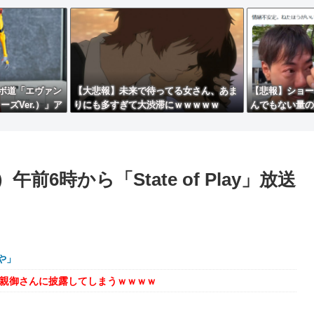
ボ道「エヴァン
【大悲報】未来で待ってる女さん、あま
【悲報】ショー
ズVer.）」ア
りにも多すぎて大渋滞にｗｗｗｗｗ
んでもない量の
色原型公開】
る…
6時から「State of Play」放送
や」
を親御さんに披露してしまうｗｗｗｗ