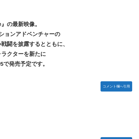
いが、僕のノロケ砲をお見舞いする」
ine』の最新映像。
忍RPG・新イベント『バニーとヨミハラクライシス』
アクションアドベンチャーの
い戦闘を披露するとともに、
ジャー」プラモデル【10日予約開始】
ャラクターを新たに
ネタ「創刻のファイアホイール」+埋めネタ「ファイアホイールTCG・
n®5で発売予定です。
ョビショに→たまこ爆笑
コメント欄へ引用
結ちゃんかと」
ていないので装備できません」←このシステムｗｗｗｗ
露骨すぎる
すぎて話題にwwwwwww