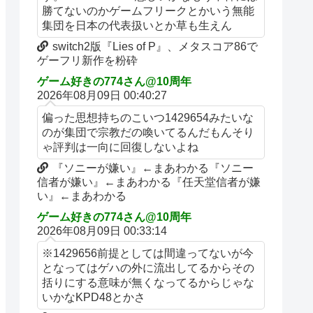
勝てないのかゲームフリークとかいう無能
集団を日本の代表扱いとか草も生えん
switch2版『Lies of P』、メタスコア86で
ゲーフリ新作を粉砕
ゲーム好きの774さん@10周年
2026年08月09日 00:40:27
偏った思想持ちのこいつ1429654みたいな
のが集団で宗教だの喚いてるんだもんそり
ゃ評判は一向に回復しないよね
『ソニーが嫌い』←まあわかる『ソニー
信者が嫌い』←まあわかる『任天堂信者が嫌
い』←まあわかる
ゲーム好きの774さん@10周年
2026年08月09日 00:33:14
※1429656前提としては間違ってないが今
となってはゲハの外に流出してるからその
括りにする意味が無くなってるからじゃな
いかなKPD48とかさ