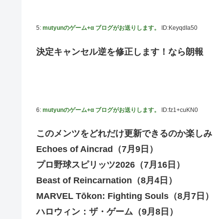
藤嶌果歩1st写真集の感想まとめ。おおむね好評【かほりん
5:
mutyunのゲーム+α ブログがお送りします。
ID:KeyqdIa50
韓国人「“韓国サッカー”性接待の試合結果をご覧くださ
ッカーだ」
決定キャンセル逆を修正します！なら朗報
国連が事実上の機能停止に陥りつつあると関係者が告白、
メタルバンドが日本から死滅した理由ってなに？
【悲報】吉岡里帆さん、アドリブで相手役俳優の手を取り
【画像10枚】佐倉綾音さん(32)、自分のシコポイントに気
6:
mutyunのゲーム+α ブログがお送りします。
ID:fz1+cuKN0
マジか！次週のバナナムーンゲストは5期生からこの3人が
このメンツをどれだけ更新できるのか楽しみ 1
Echoes of Aincrad（7月9日）
プロ野球スピリッツ2026（7月16日）
Beast of Reincarnation（8月4日）
MARVEL Tōkon: Fighting Souls（8月7日）
ハロウィン：ザ・ゲーム（9月8日）