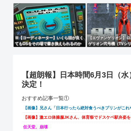
※【コーディネーター】いくら頭が良く
【エヴァンゲリオン】ロ
てもOSをその場で書き換えられるのか
ゲリオン弐号機（TVシリー
クションフィギュア【彩
【超朗報】日本時間6月3日（水）午前
決定！
おすすめ記事一覧①
【画像】兄さん「日本行ったら絶対食うべきプリンがこれ
【画像】激エロ体操服JKさん、体育祭でドスケベ駅弁姿
任天堂、崩壊