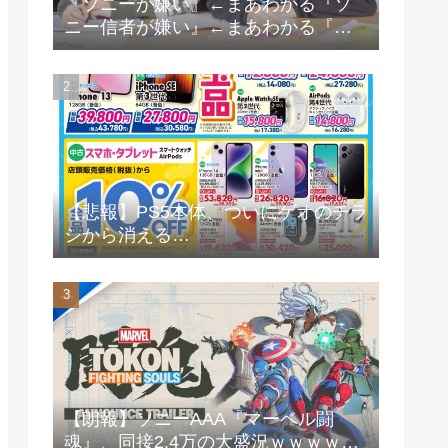
『ソニーが嫌い』←まあわかる『ソ
ニー信者が嫌い』←まあわかる『任
天堂信者が嫌い』←まあわかる
【悲報】PS5本体、ついにゲオのチラ
シから消える…
【朗報】ソニーAAA『マーベル闘
魂』、同接2.4万の大盛況ｗｗｗｗｗ