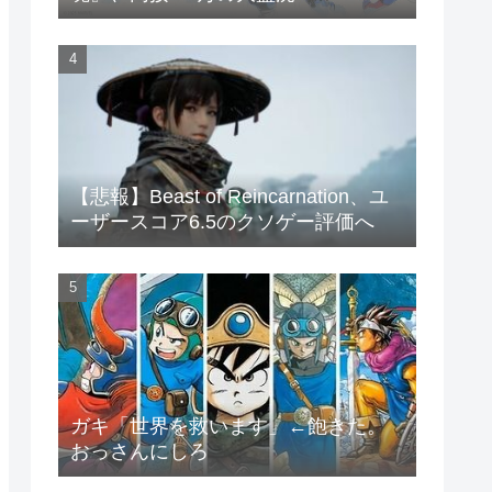
ｗ
【悲報】Beast of Reincarnation、ユ
ーザースコア6.5のクソゲー評価へ
ガキ「世界を救います」←飽きた。
おっさんにしろ