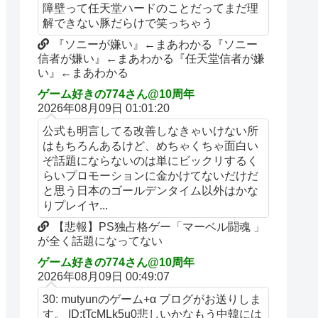
障壁って任天堂ハードのことだってまだ理
解できない豚だらけで笑っちゃう
『ソニーが嫌い』←まあわかる『ソニー
信者が嫌い』←まあわかる『任天堂信者が嫌
い』←まあわかる
ゲーム好きの774さん@10周年
2026年08月09日 01:01:20
公式も明言してる改善しなきゃいけない所
はもちろんあるけど、めちゃくちゃ面白い
ぞ話題にならないのは単にビックリするく
らいプロモーションに金かけてないだけだ
と思う日本のゴールデンタイム以外はかな
りプレイヤ...
【悲報】PS独占格ゲー「マーベル闘魂 」
が全く話題になってない
ゲーム好きの774さん@10周年
2026年08月09日 00:49:07
30: mutyunのゲーム+α ブログがお送りしま
す。 ID:tTcMLk5u0悲しいかなもう中韓には