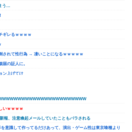
まう…
！
チギレるｗｗｗｗ
ｗ
されて性行為 → 凄いことになるｗｗｗｗｗ
姻届の証人に。
ョン上げてけ
うほどおかしいか？？？？？？
いが、僕のノロケ砲をお見舞いする」
WWWWWWWWWWWWWWWWWWWWWW
しいｗｗｗｗ
ない微妙すぎるキャラさん決まる！！
球新報、注意喚起メールしていたこともバラされる
溢れてどんどん浸かっていくのを……
事を意識して作ってるだけあって、演出・ゲーム性は東京喰種より