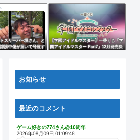
トスリーパー堀さん、と
【学園アイドルマスター】一番くじ「学
誹謗中傷が届いて号泣す
園アイドルマスター Part7」12月発売決
定
お知らせ
最近のコメント
ゲーム好きの774さん@10周年
2026年08月09日 01:09:48