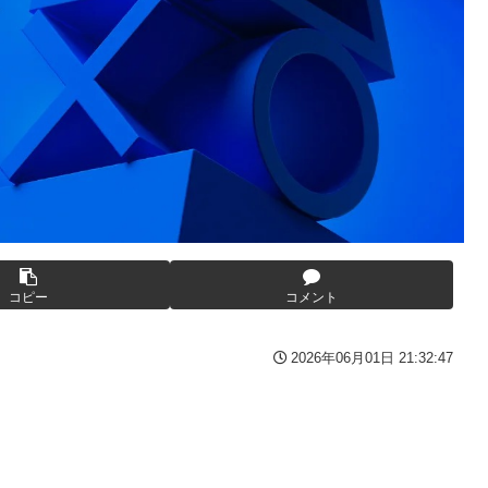
p07091615】
連載決定ｗｗｗｗｗｗｗｗｗｗｗｗｗｗｗｗｗｗｗｗｗ
間の出場停止処分に。
高過ぎる件w w w w w w w w w
んとーーーーーーーーにおもんない！！！！」→炎上
っぱりワイらの姫だったw w w w w w w w w w
番組が最新SNSの数十年先を行っていたと話題に
27年WNBAドラフトの適性を宣言 一部コーチによるWNBA男性
衝撃
や職場をパチンコ屋にしちゃおうｗｗｗ
の比較と通期95億円計画を解説
露骨すぎる
いの？
コピー
コメント
んでもない姿で発見される…怖すぎる…
逆襲～】
2026年06月01日 21:32:47
た？」 第29話
レビでも見せといてw」と言うので『Gガンダム』を一気見させた