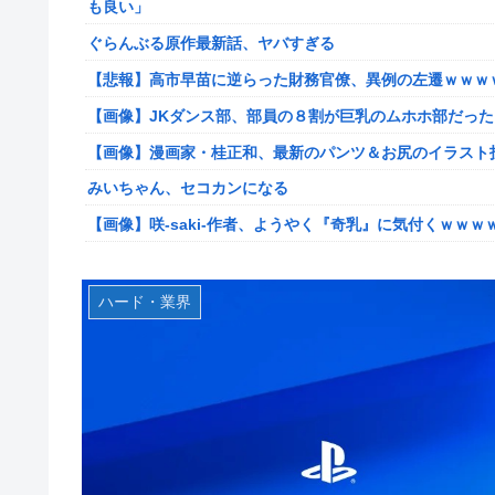
も良い」
【艦これ】けーかいじん 他
ぐらんぶる原作最新話、ヤバすぎる
【艦これ】E5ヌルイとかいう風説には騙されないぞ スキ
【悲報】高市早苗に逆らった財務官僚、異例の左遷ｗｗｗ
【艦これ】もちもちーの本気 他
【画像】JKダンス部、部員の８割が巨乳のムホホ部だっ
【ウマ娘】水着シュヴァちいいね！
【画像】漫画家・桂正和、最新のパンツ＆お尻のイラスト
韓国人「超巨大台風13号ドルフィンが90度直角カーブで
みいちゃん、セコカンになる
出した直近の台風進路図がこちらです‥」
【画像】咲-saki-作者、ようやく『奇乳』に気付くｗｗｗ
車大手工場にも女性・高齢者…軽作業ラインやスポットワ
【艦これ】そもそも深海ってなんか悪いことしたの
海外「日本なんて行くんじゃなかった…」 日本を知って
【艦これ】けーかいじん 他
ハード・業界
キャデラックF1、致命的なブレーキ問題の原因が明らか
【艦これ】E5ヌルイとかいう風説には騙されないぞ スキ
【緊急】今の若者に急増している『コレ』依存、めちゃくちゃ深刻な
新台スマスロ『Lやじきた道中記参る』評判＆感想まとめ
アリスソフト「ランス10」ゲーム画面公開キター！ウル
スイカ取りこぼし注意 etc…
【デレマス】 凛「なにこれ、蒼穹のファフナー？」モバP
【画像】影山優佳さん(25)、下着姿であたシコが止まらな
シュート選手が結婚を発表、ネモ選手とウメハラ選手が婚
京大病院、手術ミスで50代女性患者を「植物状態」に 
【ウマ娘】海外の絵師が描いた味付けの濃いウマ娘からし