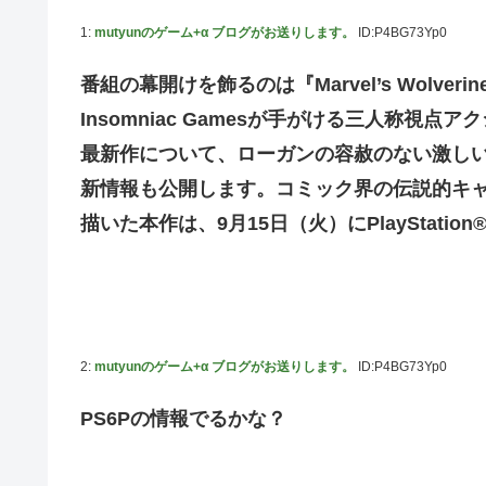
佐藤二朗、妻とのハグを報告「文〇砲より遥かに威力は弱
1:
mutyunのゲーム+α ブログがお送りします。
ID:P4BG73Yp0
【画像】こんな感じのクルマで車中泊旅したいよな？？？
番組の幕開けを飾るのは『Marvel’s Wolver
「フリルもリボンもたくさんがいいのよね、ふふっ♪」対魔
Insomniac Gamesが手がける三人称視点
【デレマス】 810プロエアコン騒動【ぷちかれシリーズ】
最新作について、ローガンの容赦のない激し
【パシフィック・リム】 MODEROID「ジプシー・デン
新情報も公開します。コミック界の伝説的キ
やる夫のダンジョン運営記183-雑談所ネタ118 懺悔小
描いた本作は、9月15日（火）にPlayStatio
その後」
【にじさんじ】七瀬、動物園でアシカに水をかけられビシ
【デレマス】 和久井留美「夢を作って、いつか遊んで」
【画像】ファーストサマーウイカ、激変した姿に「本田望
2:
mutyunのゲーム+α ブログがお送りします。
ID:P4BG73Yp0
【悲報】ポケポケ、1年で1600万人が引退・・・
ゲーム「すごい武器を手に入れましたが必要レベルに達し
PS6Pの情報でるかな？
【にじさんじ】Cellmates、NG行動回避ゲーム！フリが
【動画】マーベルの新作格ゲー、歴代格ゲーのパロディが多