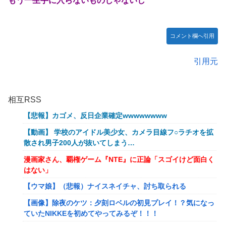
もう一生手に入らないものじゃないし
コメント欄へ引用
引用元
相互RSS
【悲報】カゴメ、反日企業確定wwwwwwww
【動画】 学校のアイドル美少女、カメラ目線フ○ラチオを拡
散され男子200人が抜いてしまう…
漫画家さん、覇権ゲーム『NTE』に正論「スゴイけど面白く
はない」
【ウマ娘】（悲報）ナイスネイチャ、討ち取られる
【画像】除夜のケツ：夕刻ロベルの初見プレイ！？気になっ
ていたNIKKEを初めてやってみるぞ！！！