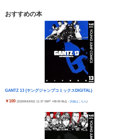
【草】アル中「水飲みたくない！」 グラス「はい転倒」
た模様…自称インフルエンサー→実際はフェラーリの見積もりだ
「こんな事になるんやから強制置き配は止めておくべき」とユー
け投稿など嘘だらけｗｗｗｗｗｗｗｗ
おすすめの本
ザーがドン引き、UberEatsが導入した強制置き配が起こしたの
【悲報】桐谷さん「人生かけて7億円貯めたのにガンで死ぬか
は……
も。もっと素直に遊べばよかった。」
女さん、ワンピースグッズを大量注文→全キャンセルで逮捕ｗｗ
れいわ新選組、党名変更を発表 新党名は...
ｗ
精神科に通院してるけど「ヤンキー・ギャル・体育会系・茶髪や
【日向坂46】 かほりん、ありのままの姿・・・【藤嶌果歩1st写
金髪の人」を待合室で一度も見たことない
真集】
ミヤネ屋に出演した左派の社会学者、イオン爆発事故の例のテナ
【画像】スト6に彗星の如く現れたフィリピン人キャラが可愛す
ントに理解を示して……
ぎると話題に！
【草】アル中「水飲みたくない！」 グラス「はい転倒」
周囲の人「おい見ろよ…」「一人で来てんのかな…？ｗ」「腹で
「こんな事になるんやから強制置き配は止めておくべき」とユー
けーｗ」一人焼肉ワイ「……ッ…！」
GANTZ 13 (ヤングジャンプコミックスDIGITAL)
ザーがドン引き、UberEatsが導入した強制置き配が起こしたの
【衝撃】ワイ、偏差値30台の高校に入学した結果ｗｗｗｗｗｗｗ
は……
￥100
(2026年8月6日 11:37 GMT +09:00 時点 -
詳細はこちら
)
ｗｗｗ
【衝撃】クルタ族虐 殺の犯人、ツェリードニヒで確定！クロロの
【悲報】ワンダンス作者「手書きでダンスアニメ描いてみまし
演劇のせいで2人も無駄死ににwwww
た」←アニメの当てつけにしか見えないと話題に
【悲報】ライター「ちいかわが反社とコラボしてた」ﾊﾟｼｬｯ
エアギアって再アニメ化したら良さそうじゃない？ ちゃんとエロ
死神のコスプレをして隣のビルの屋上から病院を眺めていた男を
さとか大暮のセンスを忠実に再現して