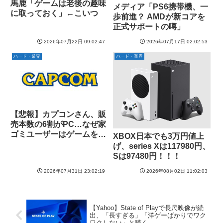
馬鹿「ゲームは老後の趣味
メディア「PS6携帯機、一
に取っておく」←こいつ
歩前進？ AMDが新コアを
正式サポートの噂」
2026年07月22日 09:02:47
2026年07月17日 02:02:53
ハード・業界
ハード・業界
【悲報】カプコンさん、販
売本数の6割がPC…なぜ家
ゴミユーザーはゲームを買
XBOX日本でも3万円値上
わないのか
げ、series Xは117980円、
Sは97480円！！！
2026年07月31日 23:02:19
2026年08月02日 11:02:03
【Yahoo】State of Playで長尺映像が続
出、「長すぎる」「洋ゲーばかりでワク
ワクしない」と嘆く