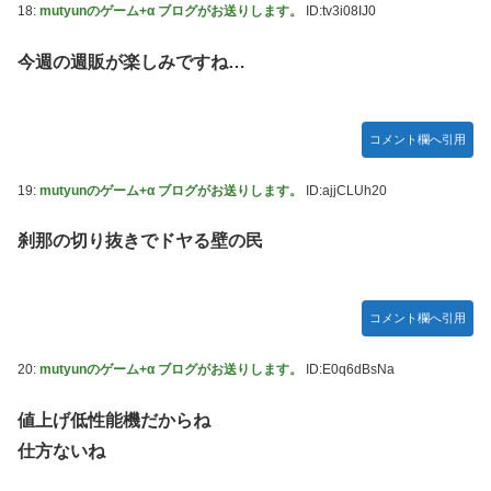
18:
mutyunのゲーム+α ブログがお送りします。
ID:tv3i08IJ0
ソフトの入れ替えなんて10秒で済むのにそれを面倒くさいと
かDL版選ぶ理由だわとかなんなんアホなのか
今週の週販が楽しみですね…
【ウマ娘】夜に食べるアイスおいち！「きーん」ってする
ち。
【にじさんじ】本日20時から、ののはとあゆゆでコラボ！
コメント欄へ引用
広島県知事ら「核抑止論、根本的におかしい。軍拡競争を助
19:
mutyunのゲーム+α ブログがお送りします。
ID:ajjCLUh20
長し世界を不安定化させるだけ」
部屋作りゲーム、確率で出現するイカを見るとクラッシュす
刹那の切り抜きでドヤる壁の民
る不具合が発生
積水ハウス「地面師に55億円騙し取られた…」ワイ「はえー
かわいそう…会社滅茶苦茶やろなぁ」
コメント欄へ引用
【激震】韓国人「韓国サッカー協会、W杯・五輪で複数回の
20:
mutyunのゲーム+α ブログがお送りします。
ID:E0q6dBsNa
性接待を行い審判を買収していたことが発覚…（ﾌﾞﾙﾌﾞﾙ」＝
韓国の反応
値上げ低性能機だからね
【元NMB48】安部若菜、卒業して早くもお酒解禁
仕方ないね
冨里奈央ちゃん、罰ゲームのセミをずっと気にしてたｗ【乃