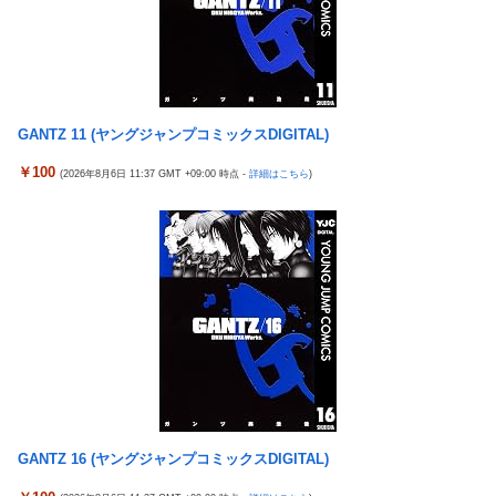
【バンダイ】「食玩」「プライズ」「ガシャポン」2026年8月発
売商品【発売スケジュール】
【悲報】AV女優さん、キモオタチー牛弱男どもの「おはよう」に
ブチギレｗｗｗ
GANTZ 11 (ヤングジャンプコミックスDIGITAL)
【〈物語〉シリーズ】セガ「忍野忍」「斧乃木余接」プライズフ
ィギュア【彩色原型公開】
￥100
(2026年8月6日 11:37 GMT +09:00 時点 -
詳細はこちら
)
【ナイトレイン】 舐め腐ったネタビルドで床舐めしまくる「俺っ
て面白いやろ？」みたいな寒い奴
三菱自動車、「パジェロ」の中型版・小型版も発売へ
【ウルトラQ】 「ナメゴン」とかいうシリーズ初の宇宙怪獣
【衝撃】 中国製ルーター20機種にバックドア発見！ ネットに繋
ぐだけで35秒ごとに中国のサーバーと通信
【艦これ】 募：ヴィスビィの触媒
影山優佳、赤ランジェリー×網タイツがスケベ過ぎる！只の痴女
だろ・・・
GANTZ 16 (ヤングジャンプコミックスDIGITAL)
西武・中村剛也、一軍昇格が秒読み！