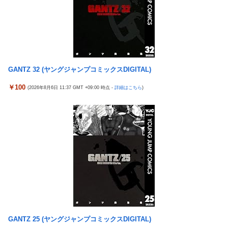
逮捕ｗｗｗ
涌井秀章(40) 2.88 3勝1敗 4QS K/BB10.00
【画像】コスプレイヤーが死ぬ気で痩せた結果ｗｗｗｗ
神谷玲子の新台は神ぱち!? #75【「e七つの大罪3」1回転で大当
【悲報】福岡の電車、完全にやらかす。構内アナウンスでド下ネ
たり＝速さが段違い！渾身のRUSHに神谷が挑む！！】
タを連発するｗｗｗｗｗ
【実戦報告】Lストリートファイター6の評判まとめ！ヤレる感が
【ROBOT魂】 88,000のミーティアが二次も即完売なの大人気す
微妙！？もう稼働貢献週の予想をするユーザーも！？
GANTZ 32 (ヤングジャンプコミックスDIGITAL)
ぎる…
4号機ジジイ「どんなノーマルタイプでも下皿はガッチガチがデ
【日向坂46】 かほりん、ありのままの姿・・・【藤嶌果歩1st写
フォ」←マジで無駄な事やってるよな
￥100
(2026年8月6日 11:37 GMT +09:00 時点 -
詳細はこちら
)
真集】
冷笑系パチンカスさん「フルカスは脳死？成人男子がパチンコの
【パ順位】鷹========猫-公=====檻-/==鴎=========鷲
演出に一喜一憂してる方が脳死なんよ」
（2026.8.5）
【バンダイ】「食玩」「プライズ」「ガシャポン」2026年8月発
【悲報】みのもんたさん、代表作が「クイズミリオネア」しかな
売商品【発売スケジュール】
い
【悲報】AV女優さん、キモオタチー牛弱男どもの「おはよう」に
【幽霊否定派、完全論破】幽霊がいないなら午前2時に一人で墓
ブチギレｗｗｗ
石を木刀で叩き割れるよな？ｗｗｗｗｗ
【〈物語〉シリーズ】セガ「忍野忍」「斧乃木余接」プライズフ
神谷玲子の新台は神ぱち!? #75【「e七つの大罪3」1回転で大当
ィギュア【彩色原型公開】
たり＝速さが段違い！渾身のRUSHに神谷が挑む！！】
三菱自動車、「パジェロ」の中型版・小型版も発売へ
【実戦報告】Lストリートファイター6の評判まとめ！ヤレる感が
GANTZ 25 (ヤングジャンプコミックスDIGITAL)
【衝撃】 中国製ルーター20機種にバックドア発見！ ネットに繋
微妙！？もう稼働貢献週の予想をするユーザーも！？