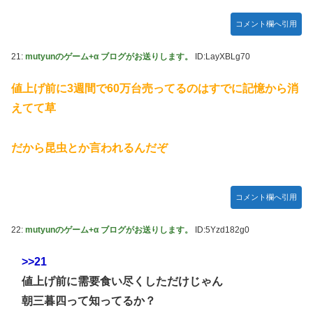
木坂46】
モーニング娘。'25『気になるその気の歌』ってガチで名曲
コメント欄へ引用
だと思うんだけど
21:
mutyunのゲーム+α ブログがお送りします。
ID:LayXBLg70
5期・6期 人気ランキング
冨里奈央ちゃん、おへそ見せガチでエグいって・・・
値上げ前に3週間で60万台売ってるのはすでに記憶から消
えてて草
だから昆虫とか言われるんだぞ
コメント欄へ引用
22:
mutyunのゲーム+α ブログがお送りします。
ID:5Yzd182g0
>>21
値上げ前に需要食い尽くしただけじゃん
朝三暮四って知ってるか？