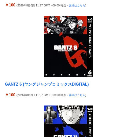
ぐだけで35秒ごとに中国のサーバーと通信
￥100
(2026年8月6日 11:37 GMT +09:00 時点 -
詳細はこちら
)
4号機ジジイ「どんなノーマルタイプでも下皿はガッチガチがデ
影山優佳、赤ランジェリー×網タイツがスケベ過ぎる！只の痴女
フォ」←マジで無駄な事やってるよな
だろ・・・
【画像】田中みな実さん、妊娠中とは思えないヒール姿で登場し
【有能】政府「トラックはサービスエリア利用有料化すればサボ
てしまう
らず走るし流問題解決じゃね？」
ワイ手取り15万正社員→副業でウーバーやってるんやが金がない
母と一緒の時に、明らかに足に障害がある方が歩いていた。母
株式投資、若年男性の自信喪失の原因に-6割超が「人生の敗者」
「なんであんな歩き方なの？ふざけてるの？」
自認
伊勢鈴蘭さん、コカ・コーラ愛を全力アピール！
韓国警察、大韓サッカー協会を家宅捜索 代表監督選考巡り
今季もタイトル獲得を目指すFC町田ゼルビア黒田剛監督が抱負を
パヨク「アジア人民、中国人民と連帯して戦おー！悪政高市を打
語る
倒するぞー！」
富士登山ツアー中に64歳男性死亡 8合目付近で意識失う
GANTZ 6 (ヤングジャンプコミックスDIGITAL)
積水ハウス「地面師に55億円騙し取られた…」ワイ「はえーかわ
細井くんの彼女、寝取らせOKだってよ3
￥100
いそう…会社滅茶苦茶やろなぁ」
(2026年8月6日 11:37 GMT +09:00 時点 -
詳細はこちら
)
【ポケモンGO】「色違い000個体」とかい逆にレアな個体
【悲報】茂木敏充外相、『大炎上』してしまう！！！！！！！
外国人「2002年W杯は?」韓国サッカーに衝撃的不祥事！W杯予
「電車で女性が失神したら無言の男が真横についてきた」とタレ
選でレフリーへの性的接待発覚！海外騒然！【海外の反応】
ントが主張、虚言疑惑が出ると「その男の垢を発見した」と追加
【ウマ娘】わたしの全力受け止めて♡ ←「またへんないきものが
主張するも……
ふえてる…」
なんでみんなそんなに共産主義嫌なん？