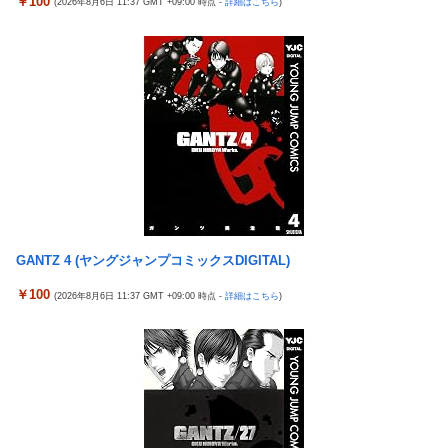
￥100
(2026年8月6日 11:37 GMT +09:00 時点 -
詳細はこちら
)
フジ『有吉の夏休み』今夏も放送へ 有吉弘行の意味深発言でフ
ワちゃん復帰説が急浮上
【有能】政府「トラックはサービスエリア利用有料化すればサボ
らず走るし流問題解決じゃね？」
母と一緒の時に、明らかに足に障害がある方が歩いていた。母
「なんであんな歩き方なの？ふざけてるの？」
ソフトの入れ替えなんて10秒で済むのにそれを面倒くさいとか
DL版選ぶ理由だわとかなんなんアホなのか
ガルシア 打率.230 13打数3安打 2本塁打 7打点
伊勢鈴蘭さん、コカ・コーラ愛を全力アピール！
GANTZ 4 (ヤングジャンプコミックスDIGITAL)
【速報】れいわ新選組さん「いのちの党」に改名ｗｗｗｗｗｗｗ
ｗ
￥100
(2026年8月6日 11:37 GMT +09:00 時点 -
詳細はこちら
)
【画像】ワイのS&P500、逝くｗ
【悲報】観光客「やっぱり本場のジンギスカンは美味い！」道民
ワイ「ぷっwwww」
【衝撃】ハンターハンター、とんでもねえ伏線が発掘される。ク
ルタ族の虐殺犯人がツェリードニヒだった模様！