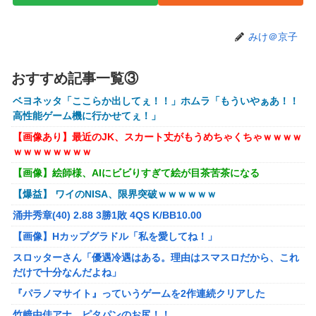
【画像】コスプレイヤーが死ぬ気で痩せた結果ｗｗｗｗ
【衝撃】クルタ族虐 殺の犯人、ツェリードニヒで確定！ク
みけ＠京子
ロロの演劇のせいで2人も無駄死ににwwww
オコエ瑠偉、メキシコに渡って2球団を即クビ→SNS更新が3
おすすめ記事一覧③
ヶ月間止まって消息不明に
ベヨネッタ「ここらか出してぇ！！」ホムラ「もういやぁあ！！
町の弁当屋「申し訳ないが消費税1%になったらその分商品
高性能ゲーム機に行かせてぇ！」
代を値上げするわ」
【画像あり】最近のJK、スカート丈がもうめちゃくちゃｗｗｗｗ
パパ活不倫を暴露された大物芸人さん(63)、晒されたLINEが
ｗｗｗｗｗｗｗｗ
面白すぎるｗｗｗｗｗｗｗｗｗ(画像ｱﾘ)
【画像】絵師様、AIにビビりすぎて絵が目茶苦茶になる
【悲報】黒人、卑怯すぎて炎上するｗｗｗｗ
【爆益】 ワイのNISA、限界突破ｗｗｗｗｗｗ
【悲報】有名漫画家、がんを公表「大腸癌になってしまいま
涌井秀章(40) 2.88 3勝1敗 4QS K/BB10.00
した。肝臓に転移も見られてステージ4です」
【画像】Hカップグラドル「私を愛してね！」
【ROBOT魂】 88,000のミーティアが二次も即完売なの大人
スロッターさん「優遇冷遇はある。理由はスマスロだから、これ
気すぎる…
だけで十分なんだよね」
ブラッドボーン全クリしたんだが
『パラノマサイト』っていうゲームを2作連続クリアした
【ナイトレイン】 舐め腐ったネタビルドで床舐めしまくる
竹﨑由佳アナ ピタパンのお尻！！