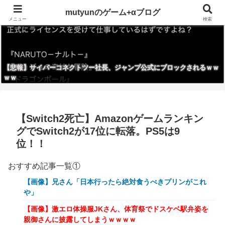
mutyunのゲーム+αブログ
メニュー
検索
【悲報】サイバーコネクトツー社長、ジャンプ公式にブロックされるｗｗ
ｗｗ
【Switch2死亡】Amazonゲームランキン
グでSwitch2が17位に転落。PS5は9
位！！
おすすめ記事一覧①
【画像】兄さん「日本行ったら絶対食うべきプリンがこれ
や」
【画像】激エロ体操服JKさん、体育祭でドスケベ駅弁姿を
親御さんに披露してしまうｗｗｗｗ