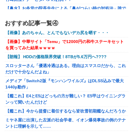
「俺って面白いやろ？」みたいな寒い奴
【鼻水】お灸堂の院長先生による「鼻がつらい時の対処法」誰で
【ウルトラQ】 「ナメゴン」とかいうシリーズ初の宇宙怪獣
も簡単にできると話題に
【画像】『金田一少年の事件簿』で好きな死体ランキング１
おすすめ記事一覧④
メディア「Switch2版『モンハンワイルズ』はDLSS込みで最大
位がこちら！
1440p動作」
【画像】あのちゃん、とんでもないデカ尻を晒す・・・
【ウマ娘】夜に食べるアイスおいち！「きーん」ってする
【艦これ】E4とE5はどっちの方が難しい？ E5甲はウイニングラ
【画像】中華サイト「Temu」で12000円の和牛ステーキセット
ち。
ンって聞いたんだけど
を買ってみた結果ｗｗｗｗ
【にじさんじ】本日20時から、ののはとあゆゆでコラボ！
【艦これ】今から提督に着任するなら皆吹雪初期艦なんだろうか
【朗報】 HDDの価格限界突破！8TBが5.6万円へ????
【ライザのアトリエ】キューズQ「ライザ(ライザリン・シュタウ
部屋作りゲーム、確率で出現するイカを見るとクラッシュす
スロッターさん「優遇冷遇はある。理由はスマスロだから、これ
ト)ウェディングStyle」フィギュア【予約開始】
る不具合が発生
だけで十分なんだよね」
【〈物語〉シリーズ】セガ「忍野忍」「斧乃木余接」プライズフ
メディア「Switch2版『モンハンワイルズ』はDLSS込みで最大
ィギュア【彩色原型公開】
1440p動作」
【バンダイ】「食玩」「プライズ」「ガシャポン」2026年8月発
【艦これ】E4とE5はどっちの方が難しい？ E5甲はウイニングラ
売商品【発売スケジュール】
ンって聞いたんだけど
結婚相談所職員さん、子なし女にド正論を述べてしまう…
【艦これ】今から提督に着任するなら皆吹雪初期艦なんだろうか
週間少年ジャンプのグッズ(43億円分)を注文してキャンセルした
ミヤネ屋に出演した左派の社会学者、イオン爆発事故の例のテナ
32歳女が逮捕
ントに理解を示して……
今年3月のベントレーひき逃げ事件で逮捕された男、韓国籍だっ