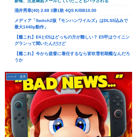
新報、注意喚起メールしていたこともバラされる
メディア「Switch2版『モンハンワイルズ』はDLSS込みで
涌井秀章(40) 2.88 3勝1敗 4QS K/BB10.00
最大1440p動作」
メディア「Switch2版『モンハンワイルズ』はDLSS込みで
【艦これ】E4とE5はどっちの方が難しい？ E5甲はウイニン
最大1440p動作」
グランって聞いたんだけど
【艦これ】E4とE5はどっちの方が難しい？ E5甲はウイニン
【艦これ】今から提督に着任するなら皆吹雪初期艦なんだろ
グランって聞いたんだけど
うか
【艦これ】今から提督に着任するなら皆吹雪初期艦なんだろ
【艦これ】バニ黒潮親潮 他
うか
中西悠理アナ 袖口からインナーチラ見え！！
【悲報】Amazon、デザイン改悪か
ハード・業界
【ポケモンGO】リモート交換って 大半が交換レート合わせ
【速報】専門家「イオンモール熊本の爆心地に”こんなも
ない奴多くね？
の”があったんだけど…」
【衝撃】クルタ族虐 殺の犯人、ツェリードニヒで確定！ク
【画像】かつて天下を獲っていたYouTuberの現在ｗｗｗｗ
ロロの演劇のせいで2人も無駄死ににwwww
【速報】熊本イオンモール、爆発の原因は『これ』の可能性
【悲報】ライター「ちいかわが反社とコラボしてた」ﾊﾟｼｬｯ
【悲報】コレコレ、月収1億円ｗｗｗそりゃ外出るのにボデ
死神のコスプレをして隣のビルの屋上から病院を眺めていた
ィガードつけるわ…
男を逮捕ｗｗｗ
【悲報】有名漫画家、がんを公表「大腸癌になってしまいま