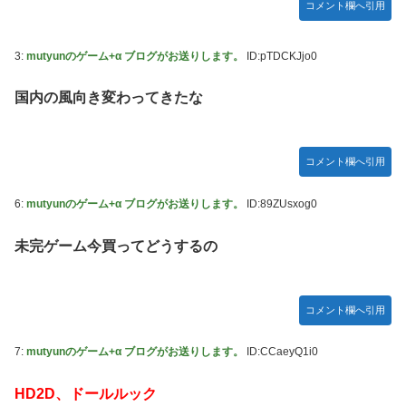
サボらず走るし流問題解決じゃね？」
海外「全部日本の真似だったのか…」 日本の普通のテレビ
コメント欄へ引用
番組が最新SNSの数十年先を行っていたと話題に
ジャグラーやってる奴ってヤバいの多すぎじゃね？？？
【艦これ】これがラ級ちゃんの水着modeか・・・！
3:
mutyunのゲーム+α ブログがお送りします。
ID:pTDCKJjo0
今季もタイトル獲得を目指すFC町田ゼルビア黒田剛監督が
抱負を語る
ぐらんぶる Season 3 第5話 感想：耕平がタレントの替え玉
国内の風向き変わってきたな
に！奇行にはちゃんと意味があった！
竹﨑由佳アナ ピタパンのお尻！！
【ウマ娘】セイちゃんの攻撃力を見よ！！！
コメント欄へ引用
【画像】島田フミカネ先生、ひたすらエッチな絵を上げ続け
6:
mutyunのゲーム+α ブログがお送りします。
ID:89ZUsxog0
る存在になってしまう
【ウマ娘】（悲報）ナイスネイチャ、討ち取られる
未完ゲーム今買ってどうするの
【画像あり】ワイ、今更SSSS.GRIDMANを観賞するも面白
過ぎて今まで観てなかったを後悔する…
コメント欄へ引用
【バンダイ】「食玩」「プライズ」「ガシャポン」2026年8
月発売商品【発売スケジュール】
7:
mutyunのゲーム+α ブログがお送りします。
ID:CCaeyQ1i0
【悲報】AV女優さん、キモオタチー牛弱男どもの「おはよ
う」にブチギレｗｗｗ
HD2D、ドールルック