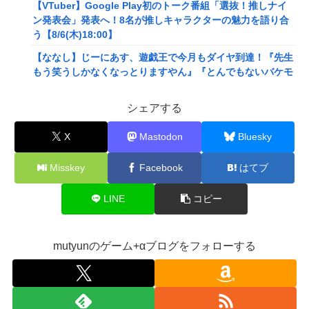
【VTuber】Google Play初のトーク番組「選抜！推しナイ
ン発表会」発表へ！8名が推しキャラクターの魅力を語り合
う【8/6(木)18:00】
【ななし】じーにあす、遊戯王で今月もダイヤ到達！『先生
もう笑うしかなくなっとりますやん』『とんでもないバケモ
ンを産み出してしまった』
シェアする
メディア「Switch2版『モンハンワイルズ』はDLSS込みで
最大1440p動作」
X
Mastodon
Bluesky
【艦これ】E4とE5はどっちの方が難しい？ E5甲はウイニン
グランって聞いたんだけど
Misskey
Facebook
はてブ
【艦これ】今から提督に着任するなら皆吹雪初期艦なんだろ
うか
LINE
コピー
【悲報】映画館の客、ほぼバイオテロレベルのやらかしで観
客が避難する事態にｗｗｗｗ
mutyunのゲーム+αブログをフォローする
【悲報】風俗嬢やってる女の末路ｗｗｗｗｗｗｗｗｗｗｗ
【警告】社会人「スムージーにキウイ皮ごと入れよ。これ美
容にいいんだよね〜」→ 結果…