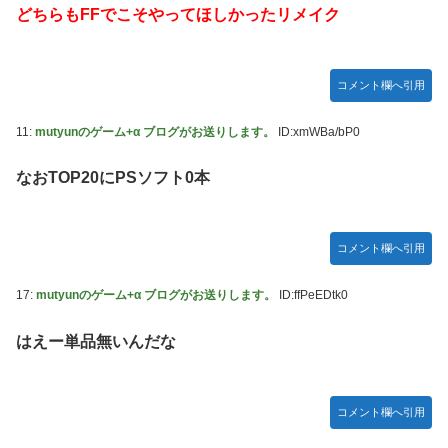
【〈物語〉シリーズ】セガ「忍野忍」「斧乃木余接」プライ
どちらもFFでこそやってほしかったリメイク
ズフィギュア【彩色原型公開】
【画像】令和最新版のあのちゃん、可愛過ぎてワイらにブッ
コメント欄へ引用
刺さりまくりw w w w w w
【ナイトレイン】 舐め腐ったネタビルドで床舐めしまくる
11:
mutyunのゲーム+α ブログがお送りします。
ID:xmWBa/bP0
「俺って面白いやろ？」みたいな寒い奴
連合のモルモット部隊の部隊長になりました 第45話
なおTOP20にPSソフト0本
【ウルトラQ】 「ナメゴン」とかいうシリーズ初の宇宙怪獣
【デレマス】 橘ありす「あなたの瞳には」
コメント欄へ引用
【艦これ】 募：ヴィスビィの触媒
17:
mutyunのゲーム+α ブログがお送りします。
ID:ffPeEDtk0
やるやらでっきーのクラス転移ダンジョンサバイバル・闇鍋
あんこ仕立て 第45話
はえー単品無いんだな
【画像】『金田一少年の事件簿』で好きな死体ランキング１
位がこちら！
やる夫のダンジョン運営記180-おまけ31 埋めネタ「17話舞
コメント欄へ引用
台裏2 土産物市・当日」