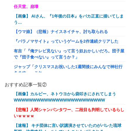
任天堂、崩壊
【画像】 AIさん、『1年後の日本』をバカ正直に描いてしま
う…
【ウマ娘】（悲報）ナイスネイチャ、討ち取られる
『パラノマサイト』っていうゲームを2作連続クリアした
有吉「『俺テレビ見ない』って言う奴おかしいだろ。団子屋
で『団子食べない』って言うか？」
ジャップ「クリスマスお祝いした1週間後にみんなで神社行
きます」←これ
【画像】令和最新版のあのちゃん、可愛過ぎてワイらにブッ
おすすめ記事一覧②
刺さりまくりw w w w w w
【画像】カルビー、ネトウヨから袋叩きにされてしまう
オワコン扱いされていたデジモンさん、令和に全盛期を超え
WWWWWWWWWWWWWWWWWWWWWWWW
る利益を生み出していた
【悲報】人間シャンパンタワー、二段目も判明しているらし
【爆笑ｗ】バッグひったくりを試みた男、バイクを盗られ
いｗｗｗｗ
る！
【速報】 キチ団体に言い訳講演させていたのがバレた琉球
【動画】新型のさすまた、限界突破www