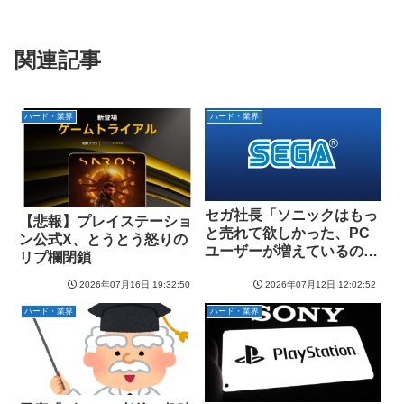
関連記事
ハード・業界
ハード・業界
セガ社長「ソニックはもっ
【悲報】プレイステーショ
と売れて欲しかった、PC
ン公式X、とうとう怒りの
ユーザーが増えているので
リプ欄閉鎖
そこを強化していく」
2026年07月16日 19:32:50
2026年07月12日 12:02:52
ハード・業界
ハード・業界