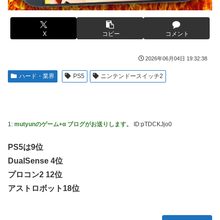
【画像】コスプレイヤーが死ぬ気で痩せた結果ｗｗｗｗ
した。肝臓に転移も見られてステージ4です」
【ROBOT魂】 88,000のミーティアが二次も即完売なの大人
伊勢鈴蘭さん、コカ・コーラ愛を全力アピール！
気すぎる…
X
コピー
コメント
無期懲役、去年の仮釈放わずか４人…もう実質終身刑だった
【デレマス】 紗南「アイドルに似合うポケモン？」
【画像】田中みな実さん、妊娠中とは思えないヒール姿で登
ブラッドボーン全クリしたんだが
2026年06月04日 19:32:38
場してしまう
【画像】田中みな実さん、妊娠中とは思えないヒール姿で登
ハード・業界
PS5
ニンテンドースイッチ2
【画像】令和最新版のあのちゃん、可愛過ぎてワイらにブッ
場してしまう
刺さりまくりw w w w w w
ワイ手取り15万正社員→副業でウーバーやってるんやが金が
【画像】日焼け口リの締まったお尻っていいよね！ｗｗｗｗ
ない
ｗ
1:
mutyunのゲーム+α ブログがお送りします。
ID:pTDCKJjo0
株式投資、若年男性の自信喪失の原因に-6割超が「人生の敗
熊本･八代港で自衛隊の「病院船」が医療提供開始、診察と
者」自認
薬剤処方…被災者向け大浴場も！
PS5は9位
【緊急】お笑いジャングルポケット斉藤慎二被告に懲役7年
【悲報】コメ農家「高市総理には愛想尽かした」売値は生産
DualSense 4位
の求刑←これ…
原価の半分以下に…肥料代や燃料代は高騰「今年でやめる」
プロコン2 12位
農家も
【ウマ娘】セイちゃんの攻撃力を見よ！！！
アストロボット18位
【悲報】かつての「快楽天」が微妙になったわけｗｗｗｗｗ
【悲報】人気配信者「はっきり言う、ジャングリア沖縄ほん
とーーーーーーーーにおもんない！！！！」→炎上
【有能】政府「トラックはサービスエリア利用有料化すれば