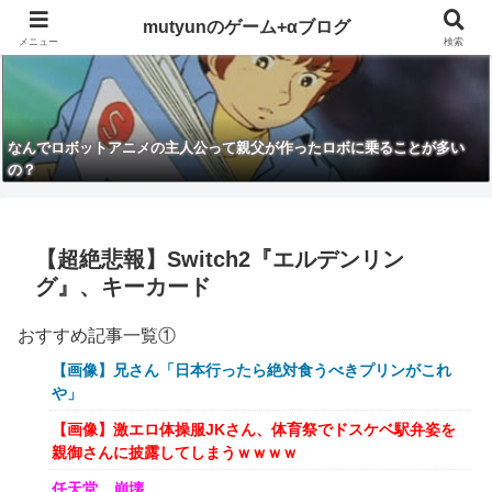
mutyunのゲーム+αブログ
メニュー
検索
なんでロボットアニメの主人公って親父が作ったロボに乗ることが多い
の？
【超絶悲報】Switch2『エルデンリン
グ』、キーカード
おすすめ記事一覧①
【画像】兄さん「日本行ったら絶対食うべきプリンがこれ
や」
【画像】激エロ体操服JKさん、体育祭でドスケベ駅弁姿を
親御さんに披露してしまうｗｗｗｗ
任天堂、崩壊