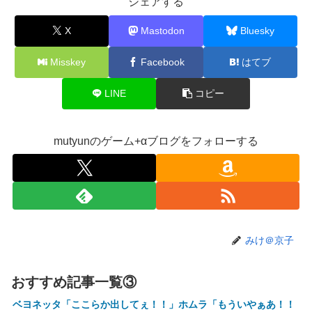
シェアする
【ななし】ねるちゃん「おじさんたち～！もりもり食べて元
気だすのよ～」
X
Mastodon
Bluesky
【にじさんじ】ソフィ、バッターボックスに立ってみた『え
Misskey
Facebook
はてブ
えフォームや』『打球の伸びがすごい』
【画像】株の暴落を描いた漫画、ガチで怖いwwwww
LINE
コピー
【画像】坂口杏里、逃走してウ●カスまで晒されるｗｗｗｗ
ｗ
mutyunのゲーム+αブログをフォローする
【動画】甲子園の女性審判、大誤審で炎上
【画像】キングダムの河了貂、「あったけぇ壁」に引き続き
更に味方をぶっ殺す作戦を実行する
トランプ「イランが核兵器を作れば、イタリアを2分で消滅
させる」メローニ「核を持っている国で実際に使ったアホは
アメリカだけｗ」
みけ＠京子
一般作だけどエロいシーンがあって、妙にムラムラしてしま
った作品
おすすめ記事一覧③
【悲報】女性配信者「アスペの検査してみた…みんなこれわ
ベヨネッタ「ここらか出してぇ！！」ホムラ「もういやぁあ！！
かるの？」