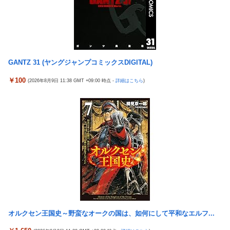
【画像】このLINEでなんで女が怒ってるのか分かんない奴はモテ
芸能人 「車の任意保険は強制にしろ、保険にも入れないヤツは運
ない奴確定らしい←お前らは勿論わかるよな？？？？？？？
転すんな！法律を改正しろ！！」
中国「大洪水！」三峡ダム「13基の水門開放（爆量放流」中国都
【J2第1節 鳥栖×甲府】鳥栖が好相性の甲府に2-0快勝で5年ぶり
市「三峡上流で豪雨！（三峡下流で水害」長江と黄河「同時氾濫
開幕白星！田中雄大は古巣に恩返しPK弾
危機」台風13号「中国本土...
【ウマ娘】武さんが引退したらウマ娘に実装されそう
GANTZ 31 (ヤングジャンプコミックスDIGITAL)
中国「大洪水！」三峡ダム「13基の水門開放（爆量放流」中国都
サイバスターが一番輝いてたスパロボ
市「三峡上流で豪雨！（三峡下流で水害」長江と黄河「同時氾濫
￥100
(2026年8月9日 11:38 GMT +09:00 時点 -
詳細はこちら
)
危機」台風13号「中国本土...
サイバスターが一番輝いてたスパロボ
【マスコミ妄想】女性セブンさん、高市憎しが極まりすぎたの
モバＰ「アイドルにセクハラをします」
か、過去一級の低俗な「支持率下げてやる」記事を配信してしま
【白バラ案件】高級豆腐ワイ「150g×2丁で250円か…高いけど美
う 想像の10倍低俗
味そうだし一丁買ってみるか！」
【辺野古転覆】生徒遺族、全容解明求め「再発防止を求める会」
設立
「これを肯定的に書くとか頭がどうかしてるのか？」と某メディ
アの焚書称賛記事にツッコミ殺到、自分で本屋を作るとかそうい
う話かと思ったら……
発電方法がいまだに「タービンを回す」しかない理由ｗｗｗｗ
オルクセン王国史～野蛮なオークの国は、如何にして平和なエルフ...
昭和戦隊のロボデザイン、配信で追って見ると…