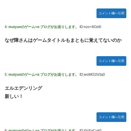
ット！
【学マス】AIライザに対抗して学マスもAIアイドルを出そう
コメント欄へ引用
昭和戦隊のロボデザイン、配信で追って見ると…
4:
mutyunのゲーム+α ブログがお送りします。
ID:nzo+8OzI0
【デレマス】 仮面ライダーバロンＰ第２話「蒼翼の乙女」
タトゥー彫り師さん「刺青入れてる奴は全員バカです」→30
なぜ障さんはゲームタイトルもまともに覚えてないのか
万再生ｗｗｗｗｗｗ
【悲報】「美人すぎる県警本部長」失職ｗｗｗｗｗｗｗｗｗ
コメント欄へ引用
本屋に現れた異臭＆浮浪者風の男、ペタンコのボストンバッ
グをパンパンにして無会計で退店！Gメンに確保され「なん
5:
mutyunのゲーム+α ブログがお送りします。
ID:woMO1N3q0
で？」と本気で困惑ｗｗｗ
【動画】これはお見事。中国重慶市で珍しい事故が撮影され
エルエデンリング
る。
新しい！
【画像】 キャミイの18万円の最新フィギュア、ガチで作り
込みがエグすぎる
コメント欄へ引用
私の彼に裏表がなさすぎる 第3話
【悲報】 めっちゃカメレオンさん、早速パクリゲーが任天
6:
mutyunのゲーム+α ブログがお送りします。
ID:i0cEgCuk0