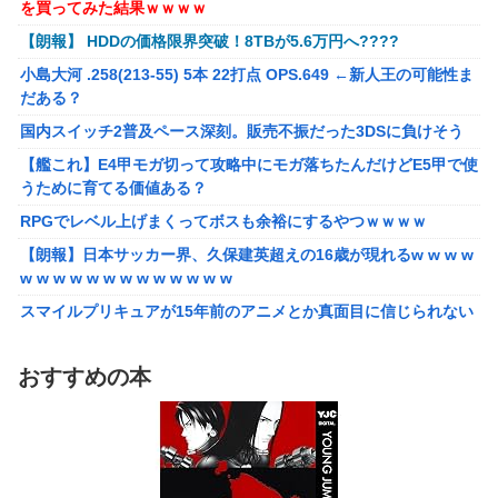
【画像】漫画・アニメの「武人系敵幹部」に付きまといがち
を買ってみた結果ｗｗｗｗ
アクションマッスルボディ」可動フィギュア各種【予約開始】
な疑問ｗｗｗｗ
【朗報】 HDDの価格限界突破！8TBが5.6万円へ????
【重音テト】コナミデフォルメフィギュア「重音テト 通常衣装
【種運命】ネオが結局よく分からないまま新しい映画が終わ
Ver.」「重音テト SV衣装Ver.」【彩色原型公開】
小島大河 .258(213-55) 5本 22打点 OPS.649 ←新人王の可能性ま
った後ももやもやしてる
だある？
国内スイッチ2普及ペース深刻。販売不振だった3DSに負けそう
国内スイッチ2普及ペース深刻。販売不振だった3DSに負けそう
【艦これ】E4甲モガ切って攻略中にモガ落ちたんだけどE5甲で使
うために育てる価値ある？
【艦これ】E4甲モガ切って攻略中にモガ落ちたんだけどE5甲で使
うために育てる価値ある？
RPGでレベル上げまくってボスも余裕にするやつｗｗｗｗ
RPGでレベル上げまくってボスも余裕にするやつｗｗｗｗ
【泣】年配夫婦が営む中華屋さん、休業を知らせる貼り紙に応援
コメントが続々と
【朗報】日本サッカー界、久保建英超えの16歳が現れるw w w w
w w w w w w w w w w w w w
【画像】森高千里（18）「私がオバさんになったらミニスカート
は無理よ」→現在ｗｗｗｗ
スマイルプリキュアが15年前のアニメとか真面目に信じられない
んだけど
【悲報】ワイ「半沢直樹みたいな銀行員カッコいい」銀行員の友
人「あんな奴居ねえよ」
【愕然】自称グルメ「やっぱりフグ刺しは旨い！ｗ」 ワイ「あ
おすすめの本
のさ・・・」 →
シカ「ヒマワリ全部喰った」 郡山布引風の高原まつり中止
【悲報】メイドインアビスの主題歌、ホロライブに決まって大炎
【画像あり】居酒屋「6人で長居して会計4939円！喋りたいだけ
上wwwww
なら公園に行ってくれ（怒」
【朗報】女子高 生レイヤー、臭いやつに苦言 「洋服は一回全部
【悲報】ちいかわ作者さん、「総額30億超」の大豪邸を建て