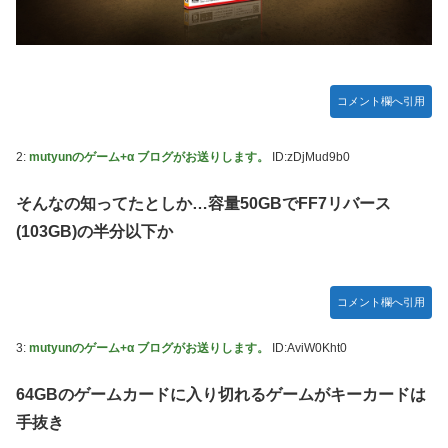
海外「日本なんて行くんじゃなかった…」 日本を知ってし
【試合実況】西武２軍スタメン 先発:杉山遙希（2026.8.9）
まったディズニー信者、帰国後『本家』に失望する事態に
芸能人 「車の任意保険は強制にしろ、保険にも入れないヤ
【艦これ】ひみつの通り道 他
ツは運転すんな！法律を改正しろ！！」
LIAR GAME -ライアーゲーム- 第17話 感想：秋山さんの逆
コメント欄へ引用
【J2第1節 鳥栖×甲府】鳥栖が好相性の甲府に2-0快勝で5年
転の策がバレちゃった！
ぶり開幕白星！田中雄大は古巣に恩返しPK弾
【画像】エチビデ女優さん、番組の企画でハッスルしすぎて
2:
mutyunのゲーム+α ブログがお送りします。
ID:zDjMud9b0
しまうｗｗｗｗｗｗ
そんなの知ってたとしか…容量50GBでFF7リバース
【ウマ娘】わたしの全力受け止めて♡ ←「またへんないき
ものがふえてる…」
(103GB)の半分以下か
【悲報】人気プロゲーマーと結婚したグラドル、息子の「自
閉スペクトラム症」診断にショックで泣く
コメント欄へ引用
海外「全部日本の真似だったのか…」 日本の普通のテレビ
番組が最新SNSの数十年先を行っていたと話題に
3:
mutyunのゲーム+α ブログがお送りします。
ID:AviW0Kht0
【ウマ娘】ジェンティル「そろそろ狩るわ...♥」
64GBのゲームカードに入り切れるゲームがキーカードは
【エ●漫画】乱交物のエ●漫画←これｗｗｗ
手抜き
【競馬】あの武ルメ痛バッグのファンさん、二人とツーショ