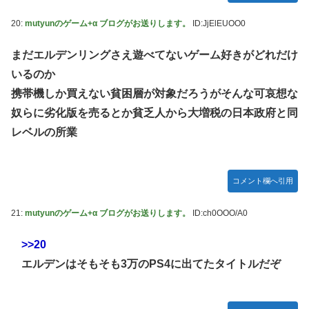
20:
mutyunのゲーム+α ブログがお送りします。
ID:JjElEUOO0
まだエルデンリングさえ遊べてないゲーム好きがどれだけ
いるのか
携帯機しか買えない貧困層が対象だろうがそんな可哀想な
奴らに劣化版を売るとか貧乏人から大増税の日本政府と同
レベルの所業
コメント欄へ引用
21:
mutyunのゲーム+α ブログがお送りします。
ID:ch0OOO/A0
>>20
エルデンはそもそも3万のPS4に出てたタイトルだぞ