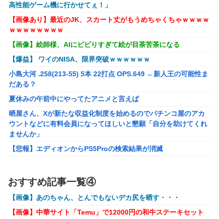
高性能ゲーム機に行かせてぇ！」
【放送事故】フジテレビ、女子大生を大量投入して闇深エロ
【画像あり】最近のJK、スカート丈がもうめちゃくちゃｗｗｗｗ
番組ｗｗｗｗ
ｗｗｗｗｗｗｗｗ
【悲報】坂口杏里を家に住ませてあげた結果ｗｗｗｗ
【画像】絵師様、AIにビビりすぎて絵が目茶苦茶になる
【画像】女性、『大人のおもちゃ』を入れたままMRI検査を
【爆益】 ワイのNISA、限界突破ｗｗｗｗｗｗ
受けた結果 →
小島大河 .258(213-55) 5本 22打点 OPS.649 ←新人王の可能性ま
「テイルズオブシンフォニア リマスター」発売日が2/16に
だある？
決定！最新の「発売日告知トレーラー」も公開！
夏休みの午前中にやってたアニメと言えば
実際『ゼルダ 時オカ』→『風タク』の時の空気感を知りた
晒屋さん、Xが新たな収益化制度を始めるのでパチンコ屋のアカ
い
ウントなどに有料会員になってほしいと懇願「自分を助けてくれ
ませんか」
昭和戦隊のロボデザイン、配信で追って見ると…
【悲報】エディオンからPS5Proの検索結果が消滅
【画像】 キャミイの18万円の最新フィギュア、ガチで作り
込みがエグすぎる
【画像】アイドルにしか見えないセクシー女優さんが話題になる
ｗｗｗｗｗｗ
【にじさんじ】委員長、Claude Codeまで手出してるん
おすすめ記事一覧④
※ガンダム ガンキャノン ガンタンク ガン○○○ ←一番違和
か…『もう何でも作れそうやな』
【画像】あのちゃん、とんでもないデカ尻を晒す・・・
感ないV作戦の4機目を考えた奴が優勝
モバＰ「アイドルにセクハラをします」
【画像】中華サイト「Temu」で12000円の和牛ステーキセット
【オリジナル可動フィギュア】WIND TOYS「タイタン スーパー