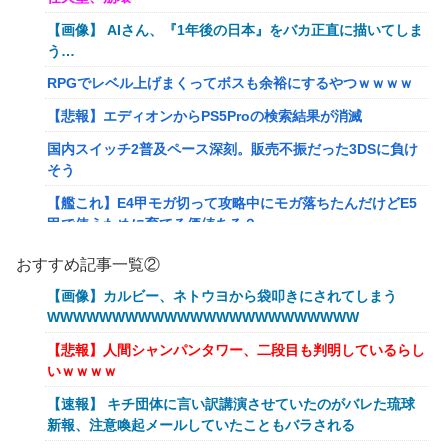
【画像】 AIさん、『1年後の日本』をバカ正直に描いてしま
う…
RPGでレベル上げまくってボスも余裕にするやつｗｗｗｗ
【悲報】エディオンからPS5Proの検索結果が消滅
国内スイッチ2普及ペース深刻。販売不振だった3DSに負け
そう
【艦これ】E4甲モガ切って攻略中にモガ落ちたんだけどE5
甲で使うために育てる価値ある？
RPGでレベル上げまくってボスも余裕にするやつｗｗｗｗ
おすすめ記事一覧②
【艦これ】でもイベントのたびに思うんだ 空母機動部隊っ
【画像】カルビー、ネトウヨから袋叩きにされてしまう
てクソだわ！
WWWWWWWWWWWWWWWWWWWWWWWW
【衝撃】葬儀屋「火葬プランはどうなさいますか？」ワイ喪
【悲報】人間シャンパンタワー、二段目も判明しているらし
主「直葬で(即答)」→結果ァw w w w w w w w w w
いｗｗｗｗ
イーロン・マスク「中国のロボットはデタラメで遠隔操作し
【速報】 キチ団体に言い訳講演させていたのがバレた琉球
てるだけ」
新報、注意喚起メールしていたこともバラされる