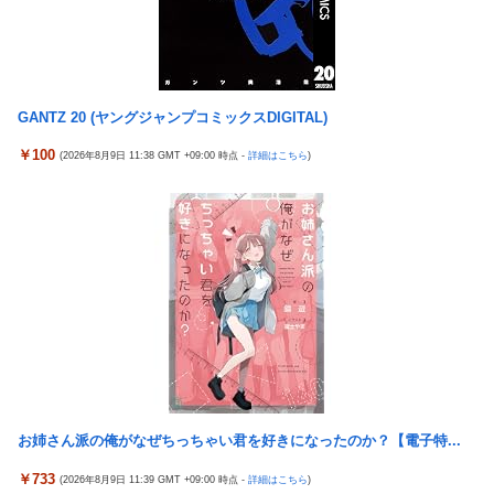
で、私の骨と筋肉はもうグチャグチャになっている」
なんでパチンコってこんな回らなくなったんだろうな…源さんと
かUCの時って1000円25ぐらい回ったもんな
欧州「日本だけ反則だろ…」 世界の『日本びいき』にヨーロッパ
GANTZ 20 (ヤングジャンプコミックスDIGITAL)
全土から不満の声
￥100
(2026年8月9日 11:38 GMT +09:00 時点 -
詳細はこちら
)
【悲報】エルデンリング始めたけど難しい
村上、100マイルのシンカーを逆方向へ26号HR!!!!
GLAY・TERUとパフィー亜美のレアな夫婦ショットが公開
スマスロモンキーターンRED（セブンリーグ/山佐ネクスト）
【衝撃】痩せたい奴は「コレ」を飲むのガチでオススメｗｗｗｗ
ｗ
【ウマ娘】武さんが引退したらウマ娘に実装されそう
サイバスターが一番輝いてたスパロボ
【朗報】中居正広さん53歳、熊本で黒ニットをかぶりボランティ
お姉さん派の俺がなぜちっちゃい君を好きになったのか？【電子特...
アと寄付をしている模様
￥733
(2026年8月9日 11:39 GMT +09:00 時点 -
詳細はこちら
)