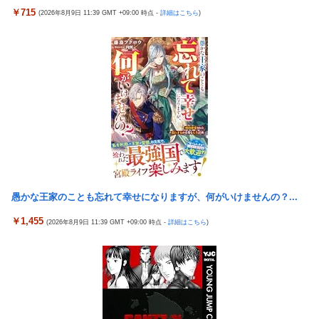
「テイルズオブシンフォニア リマスター」発売日が2/16に決定！
￥715
(2026年8月9日 11:39 GMT +09:00 時点 -
詳細はこちら
)
アクセルワールドのパチンコが相当やばいらしい… 打った人「剣
最新の「発売日告知トレーラー」も公開！
客列伝に並ぶ台が誕生した。みんな絶対打って欲しい！」
日本に対抗報復時、韓国のGDP3.1%減少…韓国の被害がより大き
【動画】 可愛い元気なバイトの女の子！ホテルへ。寝ている彼女
い＝韓国の反応
のマ●コをそーっとイジイジ 笑
バスケットボールは最終Qだけ見ればいい論
タトゥー彫り師さん「刺青入れてる奴は全員バカです」→30万再
【画像】女優・水崎綾女、R-15指定映画で乳首解禁、しかもピン
生ｗｗｗｗｗｗ
と立ってる
【悲報】「美人すぎる県警本部長」失職ｗｗｗｗｗｗｗｗｗ
シカ「全部喰った」 祭り中止
本屋に現れた異臭＆浮浪者風の男、ペタンコのボストンバッグを
チェリ男の悠遊自適 #608【オススメを選ぶ時の注意点！？】
パンパンにして無会計で退店！Gメンに確保され「なんで？」と
THE NEUTRALのしげるさんのパチンココラボイベント動画が公
本気で困惑ｗｗｗ
開される！めっちゃ楽しそうだな！！！
愚かな王家のことも忘れて幸せになりますが、何がいけませんの？...
【熊本地震】 発生後に居酒屋店内から温泉が吹き出す ← これ前
なんでパチンコってこんな回らなくなったんだろうな…源さんと
触れじゃね？
￥1,455
(2026年8月9日 11:39 GMT +09:00 時点 -
詳細はこちら
)
かUCの時って1000円25ぐらい回ったもんな
【画像】 素人美女さん、エ○チなビデオに出演した結果ｗｗｗｗ
【悲報】女さん、歩行者を轢いた挙句、道路に倒れてどえらいこ
ｗｗ
とになってしまうw w w w w w w
【試合実況】西武２軍スタメン 先発:杉山遙希（2026.8.9）
海外「日本人はなんて気高いんだ！」 英高級紙も驚愕した極限の
欧州「日本だけ反則だろ…」 世界の『日本びいき』にヨーロッパ
中の日本人の姿に世界が衝撃
全土から不満の声