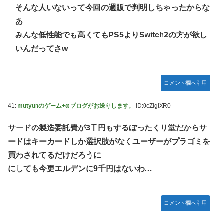
そんな人いないって今回の週販で判明しちゃったからな
あ
みんな低性能でも高くてもPS5よりSwitch2の方が欲し
いんだってさw
コメント欄へ引用
41:
mutyunのゲーム+α ブログがお送りします。
ID:0cZigIXR0
サードの製造委託費が3千円もするぼったくり堂だからサ
ードはキーカードしか選択肢がなくユーザーがプラゴミを
買わされてるだけだろうに
にしても今更エルデンに9千円はないわ…
コメント欄へ引用