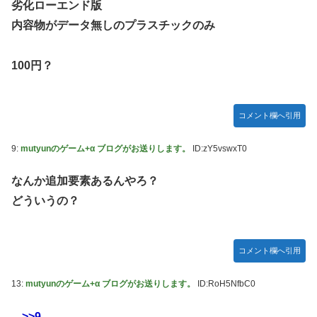
った後ももやもやしてる
劣化ローエンド版
内容物がデータ無しのプラスチックのみ
乃木坂ど新規の5期オタさんってもしかして、賀喜遥香のイ
ンスタフォロワー初動が大して伸びないと思ってませんでし
た？24h16.3万でぶっちぎりですよ笑
100円？
焦げだらけの業務用鉄板が水と蒸気で鏡のようにピカピカに
「味が全部流れていく！」【海外の反応】
コメント欄へ引用
YAC卒業の日
【画像あり】ロピアのパワー全開おにぎり「444円」がコチ
9:
mutyunのゲーム+α ブログがお送りします。
ID:zY5vswxT0
ラｗｗｗｗｗ
【NMB48】坂下真心期待できそう
なんか追加要素あるんやろ？
どういうの？
賀喜遥香 ｢さくちゃんはちいかわ｣ 遠藤さくら ｢かっきーは
ハチワレ｣【乃木坂46】
コメント欄へ引用
13:
mutyunのゲーム+α ブログがお送りします。
ID:RoH5NfbC0
>>9