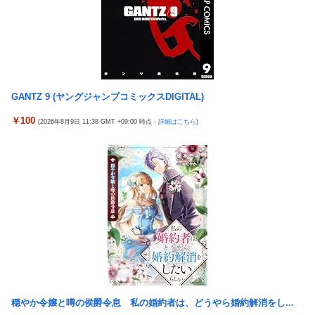
熱湯につけよう！洗濯機はキッチンハイター薄めた水で一回まわ
る！？ｗｗｗｗｗ
そう！」
【鼻水】お灸堂の院長先生による「鼻がつらい時の対処法」誰で
【悲報】高市内閣、消費税1％表明でも支持率下落 →ついに６割
も簡単にできると話題に
割れ
【悲報】高市内閣、消費税1％表明でも支持率下落 →ついに６割
日本の防衛白書、ついに青春アニメ化ｗｗｗ 国防を語る本なのに
割れ
表紙が謎すぎる
GANTZ 9 (ヤングジャンプコミックスDIGITAL)
日本の防衛白書、ついに青春アニメ化ｗｗｗ 国防を語る本なのに
タトゥー彫り師さん「刺青入れてる奴は全員バカです」→30万再
表紙が謎すぎる
￥100
(2026年8月9日 11:38 GMT +09:00 時点 -
詳細はこちら
)
生ｗｗｗｗｗｗ
タトゥー彫り師さん「刺青入れてる奴は全員バカです」→30万再
「神聖なる場所です」靖国神社、境内におけるコスプレや軍装の
生ｗｗｗｗｗｗ
禁止を発表
【画像】廃墟化したレンタルビデオ屋、そのまま時が止まってし
日本に対抗報復時、韓国のGDP3.1%減少…韓国の被害がより大き
まっていると話題にｗｗｗｗ
い＝韓国の反応
【悲報】女性配信者「アスペの検査してみた…みんなこれわかる
実際『ゼルダ 時オカ』→『風タク』の時の空気感を知りたい
の？」
チェリ男の悠遊自適 #608【オススメを選ぶ時の注意点！？】
【画像】ハンターハンターさん、ガチで最強の新能力を登場させ
てしまうｗｗｗｗｗｗｗ
THE NEUTRALのしげるさんのパチンココラボイベント動画が公
開される！めっちゃ楽しそうだな！！！
【画像】週刊少年マガジン、限界突破
なんでパチンコってこんな回らなくなったんだろうな…源さんと
【動画】甲子園の女性審判、大誤審で炎上
穏やか令嬢と噂の侯爵令息 私の婚約者は、どうやら婚約解消をし...
かUCの時って1000円25ぐらい回ったもんな