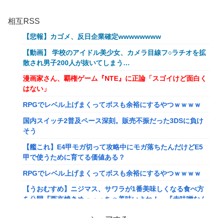
相互RSS
【悲報】カゴメ、反日企業確定wwwwwwww
【動画】 学校のアイドル美少女、カメラ目線フ○ラチオを拡
散され男子200人が抜いてしまう…
漫画家さん、覇権ゲーム『NTE』に正論「スゴイけど面白く
はない」
RPGでレベル上げまくってボスも余裕にするやつｗｗｗｗ
国内スイッチ2普及ペース深刻。販売不振だった3DSに負け
そう
【艦これ】E4甲モガ切って攻略中にモガ落ちたんだけどE5
甲で使うために育てる価値ある？
RPGでレベル上げまくってボスも余裕にするやつｗｗｗｗ
【うおむすめ】ニジマス、サワラが1番美味しくなる食べ方
を公開『西京焼きめっっっちゃ美味いよね！』『赤味噌なん
ですね』