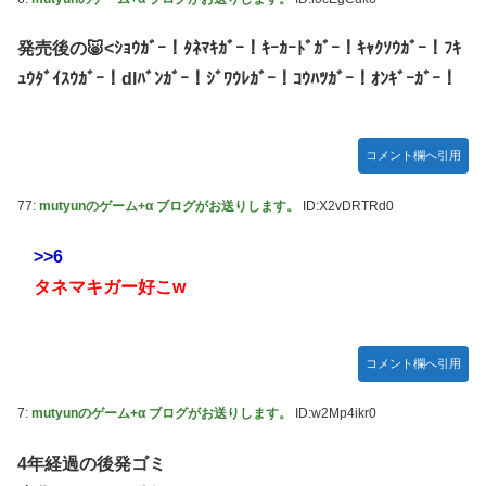
堂ストアに登場してしまう……
やる夫のダンジョン運営記183-雑談所ネタ118 懺悔小ネタ
発売後の🐷<ｼｮｳｶﾞｰ！ﾀﾈﾏｷｶﾞｰ！ｷｰｶｰﾄﾞｶﾞｰ！ｷｬｸｿｳｶﾞｰ！ﾌｷ
「創刻のファイアホイール」+埋めネタ「ファイアホイール
ｭｳﾀﾞｲｽｳｶﾞｰ！dlﾊﾞﾝｶﾞｰ！ｼﾞﾜｳﾚｶﾞｰ！ｺｳﾊﾂｶﾞｰ！ｵﾝｷﾞｰｶﾞｰ！
TCG・その後」
【にじさんじ】委員長、Claude Codeまで手出してるん
か…『もう何でも作れそうやな』
コメント欄へ引用
やる夫「催眠アプリを手に入れたんだけど……これ必要だっ
77:
mutyunのゲーム+α ブログがお送りします。
ID:X2vDRTRd0
た？」 第29話
【悲報】エルデンリング始めたけど難しい
>>6
モバＰ「アイドルにセクハラをします」
タネマキガー好こw
【画像】漫画・アニメの「武人系敵幹部」に付きまといがち
な疑問ｗｗｗｗ
コメント欄へ引用
おでこ封印！中村アン、“前髪あり”の新ヘアスタイルに「新
鮮でたまらん」の声【画像】
7:
mutyunのゲーム+α ブログがお送りします。
ID:w2Mp4ikr0
BYDの軽EV「ラッコ」受注が700台超 7月販売は125台
4年経過の後発ゴミ
【種運命】ネオが結局よく分からないまま新しい映画が終わ