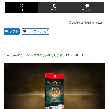
【画像】このLINEでなんで女が怒ってるのか分かんない奴
【画像】ハンターハンターさん、ガチで最強の新能力を登場
はモテない奴確定らしい←お前らは勿論わかるよ
X
コピー
コメント
させてしまうｗｗｗｗｗｗｗ
な？？？？？？？
【画像】週刊少年マガジン、限界突破
海外「日本は戦勝国なんだよ」 戦後の日本人の特別な生き
2026年06月06日 04:02:25
様に各国から称賛の声
「テイルズオブシンフォニア リマスター」発売日が2/16に
ソフト
エルデンリング
決定！最新の「発売日告知トレーラー」も公開！
【悲報画像】イキリたい年頃の中学生さん、和彫を入れて人
生終了へ←これw w w w w w
やる夫のダンジョン運営記189-雑談所ネタ 第123話「なぜな
にキャス狐さん・世界改変」
実際『ゼルダ 時オカ』→『風タク』の時の空気感を知りた
い
実際『ゼルダ 時オカ』→『風タク』の時の空気感を知りた
1:
mutyunのゲーム+α ブログがお送りします。
ID:Tcou8bd90
い
【画像】サンモニの女子アナさん、日曜の朝から素材を提供
してしまう
【悲報】女さん、歩行者を轢いた挙句、道路に倒れてどえら
いことになってしまうw w w w w w w
【画像】スト6に彗星の如く現れたフィリピン人キャラが可
愛すぎると話題に！
海外「日本人はなんて気高いんだ！」 英高級紙も驚愕した
極限の中の日本人の姿に世界が衝撃
【動画】タイのティパンコーン王子が日本人女性とデート
か？
【画像】このLINEでなんで女が怒ってるのか分かんない奴
はモテない奴確定らしい←お前らは勿論わかるよ
【悲報】『メイドインアビス』主題歌にVTuber起用→また
な？？？？？？？
炎上 もう何回目だよ…