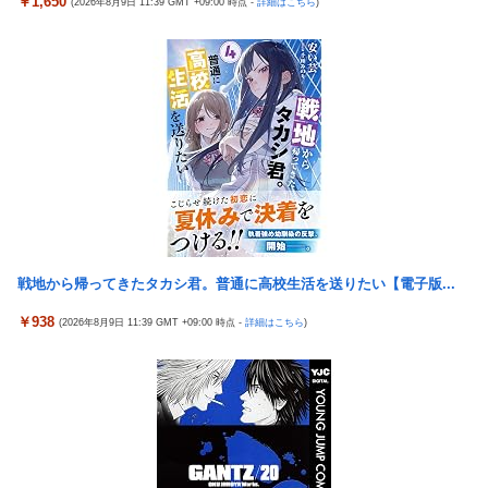
￥1,650
(2026年8月9日 11:39 GMT +09:00 時点 -
詳細はこちら
)
【動画】 可愛い元気なバイトの女の子！ホテルへ。寝ている彼女
のマ●コをそーっとイジイジ 笑
タトゥー彫り師さん「刺青入れてる奴は全員バカです」→30万再
生ｗｗｗｗｗｗ
【悲報】「美人すぎる県警本部長」失職ｗｗｗｗｗｗｗｗｗ
本屋に現れた異臭＆浮浪者風の男、ペタンコのボストンバッグを
パンパンにして無会計で退店！Gメンに確保され「なんで？」と
本気で困惑ｗｗｗ
【画像】 キャミイの18万円の最新フィギュア、ガチで作り込みが
エグすぎる
戦地から帰ってきたタカシ君。普通に高校生活を送りたい【電子版...
【熊本地震】 発生後に居酒屋店内から温泉が吹き出す ← これ前
触れじゃね？
￥938
(2026年8月9日 11:39 GMT +09:00 時点 -
詳細はこちら
)
【悲報】 めっちゃカメレオンさん、早速パクリゲーが任天堂スト
アに登場してしまう……
【画像】 素人美女さん、エ○チなビデオに出演した結果ｗｗｗｗ
ｗｗ
【試合実況】西武２軍スタメン 先発:杉山遙希（2026.8.9）
【朗報】竹内朱莉「整体で軍隊経験者と思われた。ダンス負荷