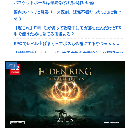
【画像】このLINEでなんで女が怒ってるのか分かんない奴
バスケットボールは最終Qだけ見ればいい論
はモテない奴確定らしい←お前らは勿論わかるよ
国内スイッチ2普及ペース深刻。販売不振だった3DSに負け
な？？？？？？？
そう
【動画】高校生さん、文化祭でコーヒーカップを作って大盛
【艦これ】E4甲モガ切って攻略中にモガ落ちたんだけどE5
りあがり←なんかどっかで見たことあると話題に
甲で使うために育てる価値ある？
【NGS】LG5「レアレンス」シリーズが強すぎると話題に
RPGでレベル上げまくってボスも余裕にするやつｗｗｗｗ
【アプグレも約束】
【放送事故】フジテレビ、女子大生を大量投入して闇深エロ
【ｗ】長年育てやっと蕾がつき楽しみにしてたら動物の死肉
番組ｗｗｗｗ
に擬態（外観・腐肉臭）する花が！
ソフト
【悲報】坂口杏里を家に住ませてあげた結果ｗｗｗｗ
『ゼルダの伝説』ゼルダ姫とリンクって毎回結ばれずに別の
相手と子孫を残してるって本当…？
【悲報】女性配信者「アスペの検査してみた…みんなこれわ
かるの？」
韓国人「英メディアや海外各社も一斉に韓国サッカー協会を
巡る過去の不祥事を報道！」→「国際的な信用失墜の危
【画像】20年前のAV、キチガイすぎるwwwwww
機‥」
【画像】女さん、ミニ過ぎる浴衣を着た写真を投稿して叩か
【画像】廃墟化したレンタルビデオ屋、そのまま時が止まっ
れるｗｗｗｗ
てしまっていると話題にｗｗｗｗ
【朗報】菅直人元総理、再評価されるｗｗｗｗｗｗｗｗｗｗ
【悲報】女性配信者「アスペの検査してみた…みんなこれわ
ｗｗｗｗｗｗｗｗ
かるの？」