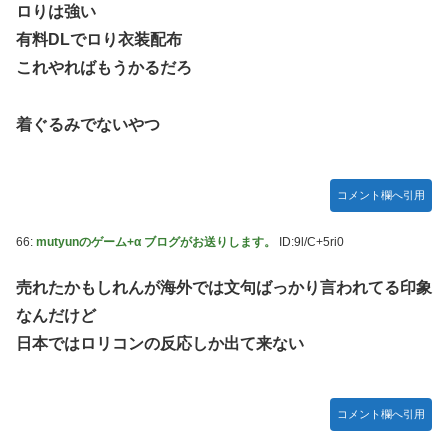
ロりは強い
有料DLでロり衣装配布
これやればもうかるだろ
着ぐるみでないやつ
コメント欄へ引用
66:
mutyunのゲーム+α ブログがお送りします。
ID:9l/C+5ri0
売れたかもしれんが海外では文句ばっかり言われてる印象
なんだけど
日本ではロリコンの反応しか出て来ない
コメント欄へ引用