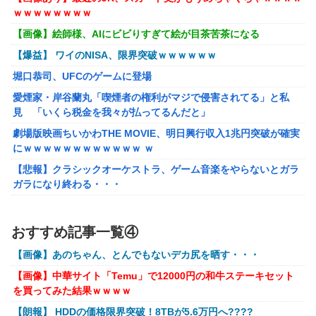
そうに死ぬ
ｗｗｗｗｗｗｗｗ
【悲報】黒人、卑怯すぎて炎上するｗｗｗｗ
【画像】絵師様、AIにビビりすぎて絵が目茶苦茶になる
【画像】井口裕香(36)、タンクトップがはち切れそうなくら
【爆益】 ワイのNISA、限界突破ｗｗｗｗｗｗ
いデカイｗｗｗｗｗｗｗｗｗｗｗ
堀口恭司、UFCのゲームに登場
【画像】 AI「写真の背景削除？ガンプラの箱追加しといて
愛煙家・岸谷蘭丸「喫煙者の権利がマジで侵害されてる」と私
あげよ????」
見 「いくら税金を我々が払ってるんだと」
【ホロライブ】アキロゼ、映画をきっかけに「ちいかわ」に
劇場版映画ちいかわTHE MOVIE、明日興行収入1兆円突破が確実
どハマり「今では毎晩1時間くらい見ながら入眠していま
にｗｗｗｗｗｗｗｗｗｗｗｗ ｗ
す」
【悲報】クラシックオーケストラ、ゲーム音楽をやらないとガラ
【FF16】 「ファイナルファンタジー16」発売日が6/22に決
ガラになり終わる・・・
定＆最新PV公開！思ったより発売早い…もう半年後か！
【画像】∧∨の設定みたいな野球部女子マネージャーが発見され
【艦これ】 E3-4のラスダンは航空優勢は取るの？取らない
るwwwwww
おすすめ記事一覧④
の？
【アークナイツ】Cutiesシリーズ「アンジェリーナ」「テキー
【画像】あのちゃん、とんでもないデカ尻を晒す・・・
ラ」デフォルメフィギュア【予約開始】
メトロイドプライム4 新品が2999円に…
【画像】中華サイト「Temu」で12000円の和牛ステーキセット
【アズールレーン】グッスマ上海「大鳳：プライベート・クォー
百合子「隣に座る貴女」【ミリマス】
を買ってみた結果ｗｗｗｗ
ターズVer.」フィギュア【原型公開】
【VTuber】Google Play「選抜！推しナイン発表会」出演
【朗報】 HDDの価格限界突破！8TBが5.6万円へ????
【ガンダムSEED】バンプレスト「ラクス・クライン」「カガ