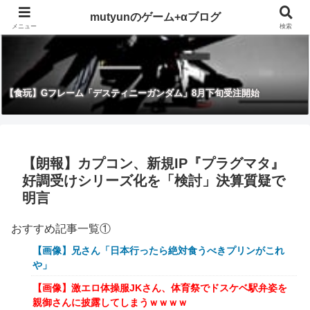
mutyunのゲーム+αブログ
メニュー
検索
【食玩】Gフレーム「デスティニーガンダム」8月下旬受注開始
【朗報】カプコン、新規IP『プラグマタ』
好調受けシリーズ化を「検討」決算質疑で
明言
おすすめ記事一覧①
【画像】兄さん「日本行ったら絶対食うべきプリンがこれ
や」
【画像】激エロ体操服JKさん、体育祭でドスケベ駅弁姿を
親御さんに披露してしまうｗｗｗｗ