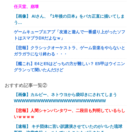
任天堂、崩壊
【画像】 AIさん、『1年後の日本』をバカ正直に描いてしま
う…
ゲームキューブエアプ「友達と遊んで一番盛り上がったソフ
トはスマブラDXだよなｗ」
【悲報】クラシックオーケストラ、ゲーム音楽をやらないと
ガラガラになり終わる・・・
【艦これ】E4とE5はどっちの方が難しい？ E5甲はウイニン
グランって聞いたんだけど
【艦これ】バニ黒潮親潮 他
おすすめ記事一覧②
【艦これ】オオヤマトウサギ 他
【画像】カルビー、ネトウヨから袋叩きにされてしまう
【艦これ】授業中に居眠りふぶき 他
WWWWWWWWWWWWWWWWWWWWWWWW
【画像】令和最新版のあのちゃん、可愛過ぎてワイらにブッ
【悲報】人間シャンパンタワー、二段目も判明しているらし
刺さりまくりw w w w w w
いｗｗｗｗ
【爆笑動画】ママさん「新しい洗濯機買って1発目に回した
【速報】 キチ団体に言い訳講演させていたのがバレた琉球
らコレw」←こwれwはw w w w w w w w w w