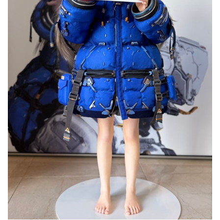
る。クルタ族の虐殺犯人がツェリードニヒだった模様！
【悲報】福岡の電車、完全にやらかす。構内アナウンスでド
下ネタを連発するｗｗｗｗｗ
被災地・熊本、泥酔者の通報が止まらず県警が異例のお願い
【悲報】有名漫画家、がんを公表「大腸癌になってしまいま
20代「50年ローンでええやろ」←これマジ？？？
した。肝臓に転移も見られてステージ4です」
【画像】「マスク美人さん、また我々を欺く」←海外でも流
【画像】 AI「写真の背景削除？ガンプラの箱追加しといて
行りだした結果がこちらw w w w w w w
あげよ????」
メトロイドプライム4 新品が2999円に…
やる夫のダンジョン運営記183-雑談所ネタ118 懺悔小ネタ
「創刻のファイアホイール」+埋めネタ「ファイアホイール
【画像】日焼け口リの締まったお尻っていいよね！ｗｗｗｗ
TCG・その後」
ｗ
海外「全部日本の真似だったのか…」 日本の普通のテレビ
欧州「日本だけ反則だろ…」 世界の『日本びいき』にヨー
番組が最新SNSの数十年先を行っていたと話題に
ロッパ全土から不満の声
羽田ニアミス搭乗の中国人「補償も見舞いもない」中国ネッ
思い通りに動かない熊本被災者に左派が我慢ならなくなった
ト「いや要らんやろ」
模様、避難所で苦しむ被災者に対して……
【画像】お前らこの超美人容疑者が、整形か否か判定し
大日本帝国陸軍「侵攻できたとして、食糧どうすんだよ」大
て！！→画像がこちらw w w w w w w w w w
本営「現地調達」陸軍「え？」
【爆笑動画】ママさん「新しい洗濯機買って1発目に回した
【NBA】エンビードが新シーズンに向けての好調ぶりを披
らコレw」←こwれwはw w w w w w w w w w
露 なお足の状態の方を心配されてしまう