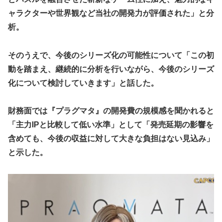
【ウマ娘】セイちゃんの攻撃力を見よ！！！
ャラクターや世界観など当社の開発力が評価された」と分
【ミリマス】6年後のアイドル達はどんな感じになってるん
析。
だろう
【FF16】 「ファイナルファンタジー16」発売日が6/22に決
そのうえで、今後のシリーズ化の可能性について「この初
定＆最新PV公開！思ったより発売早い…もう半年後か！
動を踏まえ、継続的に分析を行いながら、今後のシリーズ
【デレマス】 和久井留美「夢を作って、いつか遊んで」
化について検討していきます」と話した。
ドンキのうなぎ食べた14人が食中毒…3歳児から75歳まで被
害
財務面では『プラグマタ』の開発費の規模感を聞かれると
「日本放送協会です」と名乗る男にドアを開けたら地獄…テ
「主力IPと比較して低い水準」として「発売延期の影響を
レビもないのに居座り脅迫してきたNHK集金人を警察に通報
して黙らせた←警察官の神対応に感謝しかない
含めても、今後の収益に対して大きな負担はない見込み」
と示した。
参政党・神谷代表、高市政権の食料品減税を「天下の愚策」
と一刀両断
福岡県議会「海外旅行じゃない、海外活動だ！」→視察費
2.65億円公開で再炎上ｗｗｗ
【艦これ】 E3-4のラスダンは航空優勢は取るの？取らない
の？