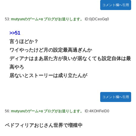
コメント欄へ引用
53:
mutyunのゲーム+α ブログがお送りします。
ID:0jDCeoGq0
>>51
言うほどか？
ワイやったけど月の設定最高過ぎんか
ディアナはまあ居た方が良いが居なくても設定自体は最
高やろ
居ないとストーリーは成り立たんが
コメント欄へ引用
56:
mutyunのゲーム+α ブログがお送りします。
ID:4KOHFelD0
ペドフィリアおじさん世界で増殖中