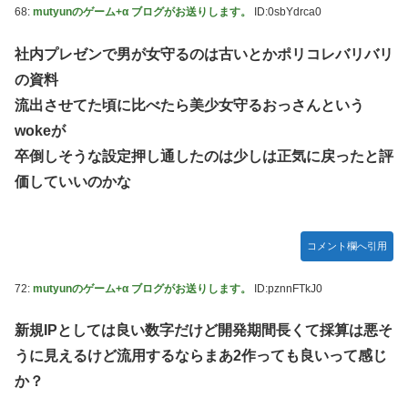
68:
mutyunのゲーム+α ブログがお送りします。
ID:0sbYdrca0
社内プレゼンで男が女守るのは古いとかポリコレバリバリ
の資料
流出させてた頃に比べたら美少女守るおっさんという
wokeが
卒倒しそうな設定押し通したのは少しは正気に戻ったと評
価していいのかな
コメント欄へ引用
72:
mutyunのゲーム+α ブログがお送りします。
ID:pznnFTkJ0
新規IPとしては良い数字だけど開発期間長くて採算は悪そ
うに見えるけど流用するならまあ2作っても良いって感じ
か？