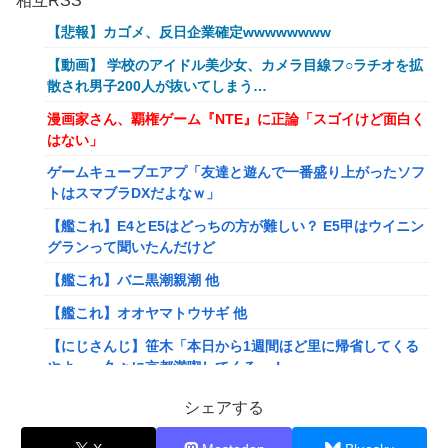
相互RSS
【悲報】カゴメ、反日企業確定wwwwwwww
【動画】 学校のアイドル美少女、カメラ目線フ○ラチオを拡
散され男子200人が抜いてしまう…
漫画家さん、覇権ゲーム『NTE』に正論「スゴイけど面白く
はない」
ゲームキューブエアプ「友達と遊んで一番盛り上がったソフ
トはスマブラDXだよなｗ」
【艦これ】E4とE5はどっちの方が難しい？ E5甲はウイニン
グランって聞いたんだけど
【艦これ】バニ黒潮親潮 他
【艦これ】オオヤマトウサギ 他
【にじさんじ】笹木「本日から1週間ほど里に帰省してくる
やよ～。久々に京都満喫してくるっ！」
【にじさんじ】ののは、初の後輩コラボ！あゆゆとおはなし
シェアする
「なかよくなれるかな？！」【8/7(金)20:00】