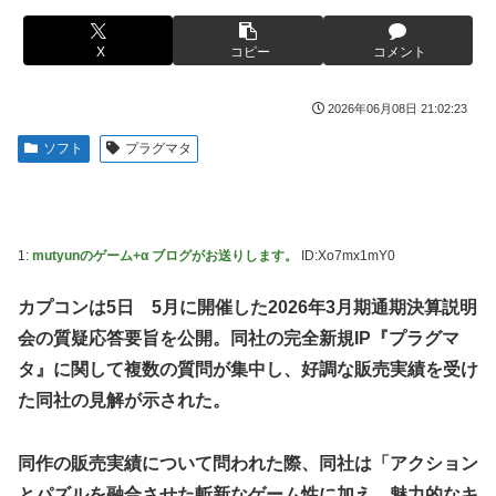
【ホロライブ】アキロゼ、映画をきっかけに「ちいかわ」に
「Sゴーゴージャグラー4KT（北電子）」「Lライザのアト
どハマり「今では毎晩1時間くらい見ながら入眠していま
リエKD（北電子）」が検定通過
X
コピー
コメント
す」
伊藤裕樹、次戦勝利でタイトルマッチへ
【ウマ娘】セイちゃんの攻撃力を見よ！！！
2026年06月08日 21:02:23
【画像】韓国人「日本人の間で『女が破滅的な人生を送るの
ソフト
プラグマタ
を楽しむ陰湿な趣味』が流行っている」119万バズ
【ワンピース】ゾロ「女だぞ」エネル「見ればわかる」←こ
こ好きすぎるｗｗｗｗｗｗｗｗｗｗｗｗｗ
【艦これ】なんか調べたらE5めちゃくちゃ対地艦使うや
1:
mutyunのゲーム+α ブログがお送りします。
ID:Xo7mx1mY0
ん・・・
カプコンは5日 5月に開催した2026年3月期通期決算説明
【名探偵プリキュア】明智が変身できた理由、謎すぎる…
会の質疑応答要旨を公開。同社の完全新規IP『プラグマ
欧州「日本だけ反則だろ…」 世界の『日本びいき』にヨー
タ』に関して複数の質問が集中し、好調な販売実績を受け
ロッパ全土から不満の声
た同社の見解が示された。
【艦これ】E5-4をウイニングランって言ったやつ誰や
【画像】ハンターハンターの人気キャラ3人、メイドフィギ
同作の販売実績について問われた際、同社は「アクション
ュアになってしまうｗｗｗ
とパズルを融合させた斬新なゲーム性に加え、魅力的なキ