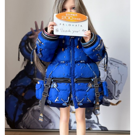
【デレマス】 紗南「アイドルに似合うポケモン？」
Switch2版『モンハンワイルズ』の動作環境が判明！
連合のモルモット部隊の部隊長になりました 第45話
メトロイドプライム4 新品が2999円に…
【デレマス】 橘ありす「あなたの瞳には」
『ほの暮しの庭』パケ版初週売上、Switch2版「21965本」
Switch版「12458本」
百合子「隣に座る貴女」【ミリマス】
上國料萌衣ちゃん、留学中にマックのバイトに応募するも書
類選考で落とされてしまう
【VTuber】Google Play「選抜！推しナイン発表会」出演
者発表！『にじだけと思ってたけど座長と除夜のケツおるや
んけ』
実証実験都市「ウーブン・シティ」が一般の居住希望者の募
集開始 すでにトヨタ関係者が居住