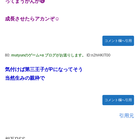
ってまうかんか😅
成長させたらアカンぞ☺
コメント欄へ引用
80:
mutyunのゲーム+α ブログがお送りします。
ID:n2hHKlT00
気付けば第三王子がPになってそう
当然生みの親枠で
コメント欄へ引用
引用元