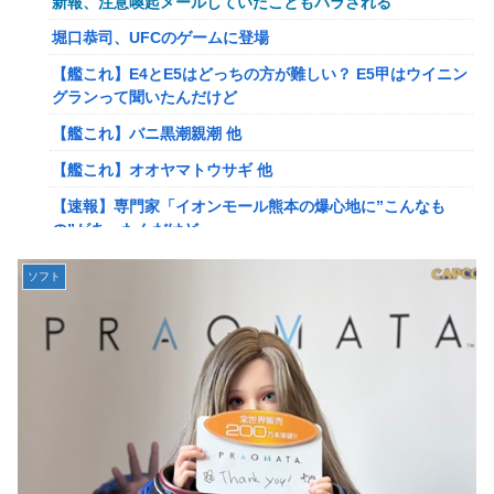
新報、注意喚起メールしていたこともバラされる
岡田斗司夫「人間の本音としてブサイクを見たら不愉快にな
堀口恭司、UFCのゲームに登場
る。この責任をどうとるんだ」
【艦これ】E4とE5はどっちの方が難しい？ E5甲はウイニン
【速報】ルフィの幹部、懲役20年に決定する←コレは妥当
グランって聞いたんだけど
か？？？？？？？
【艦これ】バニ黒潮親潮 他
【NGS】ルーサー緊急、新武器、東方コラボ、EXレベル
【艦これ】オオヤマトウサギ 他
40… 8/5はアップデート盛り沢山！？貴様ら何から始める？
( •᷄ὤ•᷅ )
【速報】専門家「イオンモール熊本の爆心地に”こんなも
の”があったんだけど…」
ヨーロッパが右翼政党の党員から銀行口座を作る権利を剥
奪、そのせいで皮肉すぎる展開に突入しており……
【画像】かつて天下を獲っていたYouTuberの現在ｗｗｗｗ
ソフト
【ウマ娘】ケンタ？のシオン
【悲報】映画館の客、ほぼバイオテロレベルのやらかしで観
客が避難する事態にｗｗｗｗ
韓国人「海上自衛隊護衛艦ちょうかいによるトマホーク巡航
ミサイルの実射試験に韓国人が衝撃！」→「着々と進む最新
【警告】社会人「スムージーにキウイ皮ごと入れよ。これ美
鋭の防衛装備‥」
容にいいんだよね〜」→ 結果…
【画像】かつて天下を獲っていたYouTuberの現在ｗｗｗｗ
【悲報】有名漫画家、がんを公表「大腸癌になってしまいま
した。肝臓に転移も見られてステージ4です」
【悲報】コレコレ、月収1億円ｗｗｗそりゃ外出るのにボデ
ィガードつけるわ…
【衝撃】ハンターハンター、とんでもねえ伏線が発掘され