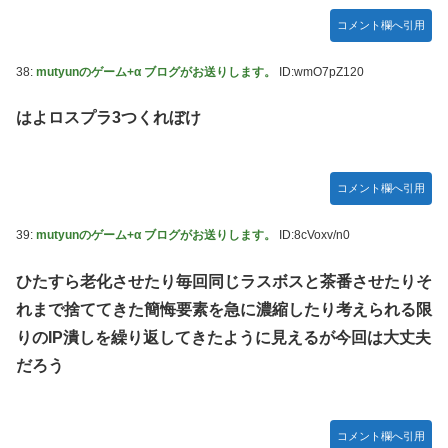
コメント欄へ引用
38:
mutyunのゲーム+α ブログがお送りします。
ID:wmO7pZ120
はよロスプラ3つくれぼけ
コメント欄へ引用
39:
mutyunのゲーム+α ブログがお送りします。
ID:8cVoxv/n0
ひたすら老化させたり毎回同じラスボスと茶番させたりそ
れまで捨ててきた簡悔要素を急に濃縮したり考えられる限
りのIP潰しを繰り返してきたように見えるが今回は大丈夫
だろう
コメント欄へ引用