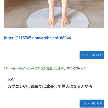
『ほの暮しの庭』Switch2版 21,965本、Switch版 12,458本
韓国人「どうやら五輪サッカー日韓戦でも審判の接待があっ
た模様…」→「メダル剥奪なのでは…？（ﾌﾞﾙﾌﾞﾙ」＝韓国の
反応
ハロプロ恵体ランキングTOP10
一ノ瀬美空ちゃん、イワシの三枚おろしに挑戦！！！【乃木
https://0115765.com/archives/188944
坂46】
新体操で国体1位！ ついに現れた”リアル浅倉南ちゃん”
初めての水着グラビアを独占スクープ！
コメント欄へ引用
なんで今日の始球式に限って、瀬戸口心月ちゃんはミニスカ
じゃなくてダサいズボンなんだよ！
34:
mutyunのゲーム+α ブログがお送りします。
ID:foQT0asp0
【悲報】韓国サッカー 国際試合で審判買収(性接待)をして
>>1
た模様
wwwwwwwwwwwwwwwwwwwwwwwwwwwwwwwwww
カプコンやし続編では成長して黒人になるんやろ
wwwwwwwwwwwwwww
コメント欄へ引用