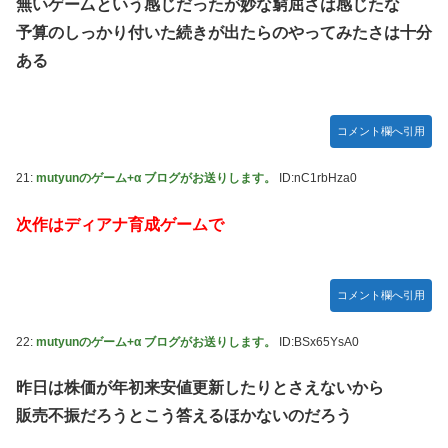
無いゲー厶という感じだったが妙な窮屈さは感じたな
予算のしっかり付いた続きが出たらのやってみたさは十分
ある
コメント欄へ引用
21:
mutyunのゲーム+α ブログがお送りします。
ID:nC1rbHza0
次作はディアナ育成ゲームで
コメント欄へ引用
22:
mutyunのゲーム+α ブログがお送りします。
ID:BSx65YsA0
昨日は株価が年初来安値更新したりとさえないから
販売不振だろうとこう答えるほかないのだろう