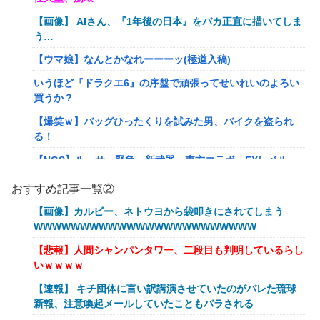
【画像】 AIさん、『1年後の日本』をバカ正直に描いてしま
う…
【ウマ娘】なんとかなれーーーッ(極道入稿)
いうほど『ドラクエ6』の序盤で頑張ってせいれいのよろい
買うか？
【爆笑ｗ】バッグひったくりを試みた男、バイクを盗られ
る！
【NGS】ルーサー緊急、新武器、東方コラボ、EXレベル
40… 8/5はアップデート盛り沢山！？貴様ら何から始める？
おすすめ記事一覧②
( •᷄ὤ•᷅ )
【画像】カルビー、ネトウヨから袋叩きにされてしまう
キメラって倫理観無くせば普通に作れるんか？
WWWWWWWWWWWWWWWWWWWWWWWW
【艦これ】E5クリアした人に聞きたいんだけど基地航空の
【悲報】人間シャンパンタワー、二段目も判明しているらし
熟練度どうしてた？
いｗｗｗｗ
【艦これ】軽空母混成の潜水マスって陣形なんにしてます
【速報】 キチ団体に言い訳講演させていたのがバレた琉球
の？？？
新報、注意喚起メールしていたこともバラされる
【艦これ】みんなもう終わってそうだから聞くんだけど E3-