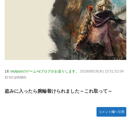
18:
mutyunのゲーム+αブログがお送りします。
2018/08/16(木) 15:51:52.04
ID:NCtj9MBl0
盗みに入ったら腕輪着けられました～これ取って～
コメント欄へ引用