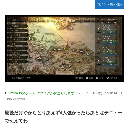
定＆最新PV公開！思ったより発売早い…もう半年後か！
コメント欄へ引用
ご主人様？と私と 第68話
【朗報】 ほの暮らしの庭、100時間遊べてストーリーも面白
いスタバレの上位互換だとまじで好評
【アイマス】 アイドル達が雑談してるだけ【モバマス】
【VTuber】千羽師匠、Grokに自分の気持ち悪いツイート聞
くやつやってるのかなって思ったら相手鴨神やんけ
連合のモルモット部隊の部隊長になりました 第42話
RPG「たまにロボキャラ居る」←まぁわかる「回復魔法でロ
ボキャラが回復」←？
声優のデビュー前の画像が発掘されると良い気がしない奴
【ラブライブ！】
10:
mutyunのゲーム+αブログがお送りします。
2018/08/16(木) 15:49:09.88
ID:m5mcpffd0
Juice=Juiceの『ポップミュージック』とかいう曲
結局おまえらが求める『RPGの理想の主人公』って一体どう
最後だけやからとりあえず4人強かったらあとはテキトー
いうのなん？
でええてわ
鞘師里保、現ハロプロメンバー2人を絶賛