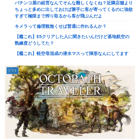
パチンコ屋の経営なんてそんな難しくなくね？近隣店舗より
2ってサブの穴が空いてないダイハツ駆逐並べて 高速＋とか
ちょっと多めに出しておけば勝手に客が寄ってくるのに強欲
してるとアホほど時間かかる？
すぎて極限まで搾り取るから客が飛ぶんだよ
【驚愕】ユーチューバー「撮影で使うから、この高級時計も
キメラって倫理観無くせば普通に作れるんか？
車もぜ～んぶ経費でタダ！ｗ」←まさかコレ本気にしてる奴
なんておらんよな？よな？w w w w w w w w w w w
【艦これ】E5クリアした人に聞きたいんだけど基地航空の
熟練度どうしてた？
【速報】へずまりゅうさん、完全に聖人の顔へ←これw w w
w w w w w
【艦これ】軽空母混成の潜水マスって陣形なんにしてます
の？？？
「いきなりステーキ」の反対ｗｗｗｗｗｗｗｗｗ
【画像】X女子「ガチでこういう彼氏欲しくて息できん」
【緊急】爆美女「すみません。砲弾3つ持ってきました」警
ソフト
2000万バズ
察「！？」自衛隊「！？」→結果w w w w w w w w
【動画】クレヨンしんちゃんの例の動画、バズリすぎてネッ
【動画】名古屋栄で不良外人が警察官を突き飛ばす。逮捕し
トミームと化すｗｗｗｗ
ろやｗｗｗ
【速報】ジャンポケ斎藤、求刑7年で逝く。実刑確実か
【勇者王ガオガイガー】PLAMATEA「獅子王凱」プラモデ
ル【明日予約開始】
【速報】ゼレンスキー大統領「日本の支援は期待されたほど
の成果がない」WWWWWWWWWWW
無理やり家族旅行に付いてきて露天風呂でも大声で嫌味を言
う姑。爆発寸前の私が他の客の前で「一世一代の勇気」を振
【速報】"見せブラ"女神、現る♡♡♡♡
り絞り決行した前代未聞の返り討ちがこちら←身体を張った