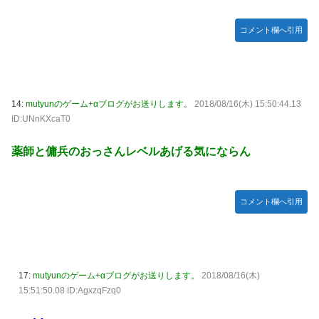
宮澤エマに「国宝級の浴衣美人」の声！「マイ・フィクショ
コメント欄へ引用
ン」イベントで魅せた透明感【画像】
レクサスの軽トラとかどうよ
任天堂が「gamescom 2026」のラインナップを発表！
突進してきた牛を跳び越えたら、牛が固まって動かなくなっ
14:
mutyunのゲーム+αブログがお送りします。
2018/08/16(木) 15:50:44.13
た闘牛場の映像【海外の反応】
ID:UNnKXcaT0
ジャンポケ斉藤の被害女性「バウムクーヘン売ったり
薬師と傭兵のおっさんレベルあげる気にならん
TikTokライブしててムカついたから示談しなかった」
【櫻坂46】村山美羽、まさかの場所で見つかる
黒見明香ちゃんの円陣の声出しが凄かった！！！【乃木坂
コメント欄へ引用
46】
17:
mutyunのゲーム+αブログがお送りします。
2018/08/16(木)
15:51:50.08 ID:AgxzqFzq0