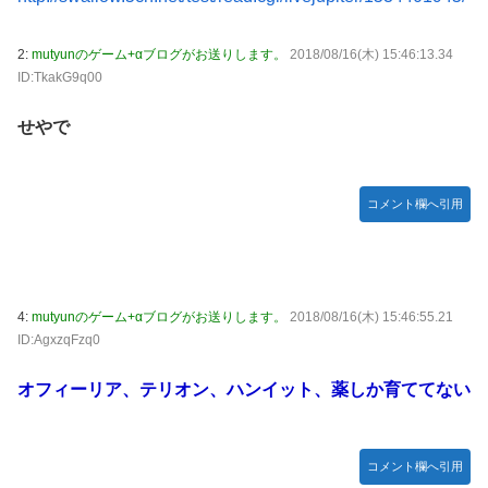
【速報】日本一ソフトウェア「定価9000円のゲームです。
買って下さい。」→結果・・・
エクスアリーナ松戸がディスクアップ2を撤去したらしくデ
2:
mutyunのゲーム+αブログがお送りします。
2018/08/16(木) 15:46:13.34
ィスクアッパーさん達から落胆の声
【訃報】人気Vtuberの犬、19歳で死去
ID:TkakG9q00
結局おまえらが求める『RPGの理想の主人公』って一体どう
とんでもない「積みプラ」がテレビで放送されてしまう
いうのなん？
せやで
【正論】X民「真の弱者男性は恋愛ゲームとかアニメ見てな
い。本当の闇を見せるね」←170000バズwwwwwww
【シンデレラガールズ】 百鬼夜行をテーマとしたPOP UP
コメント欄へ引用
SHOPが東京・大阪にて開催
【デレマス×仮面ライダー】 仮面ライダーバロンＰ第１話
「始まりの巫女」
メディア「Switch2、499ドルでも安い800ドル超えるか
4:
mutyunのゲーム+αブログがお送りします。
2018/08/16(木) 15:46:55.21
も。PS5は直近での値上げ可能性低い」
ID:AgxzqFzq0
【艦これ】E3-4クリアの流れ来てるな
オフィーリア、テリオン、ハンイット、薬しか育ててない
【悲報】ハンターハンター連載再開の様子、全くないｗｗｗ
ｗｗｗｗｗｗｗｗｗｗ
【画像】吉岡里帆さん、モリマン具合がよくわかる証拠がこ
コメント欄へ引用