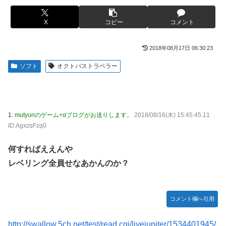
捨て身の反撃すぎる
【画像】旅人女子「夜景を撮りたかっただけなのに、故郷の
村が燃やされたみたいになった」←26万ｲｲﾈｗｗｗｗ
【ToLOVEる】ユニクリ「籾岡里紗 ダークネスver.」フィギ
X
コピー
コメント
ュア【再販予約開始】
メディア「Switch2、499ドルでも安い800ドル超えるか
も。PS5は直近での値上げ可能性低い」
【悲報】女「丸亀製麺美味しかったね」俺「また来ようよ」
2018年08月17日 06:30:23
店員「お会計2380円になりまーす」→その後『こう』なっ
【動画】半ケツ祭り、限界突破ｗｗｗｗｗｗｗｗｗｗｗｗｗ
ソフト
オクトパストラベラー
たんだが俺悪くないよな？？？？？？？？
【動画】R2-D2の絶叫からしか得られない栄養があるｗｗｗ
【驚愕】ユーチューバー「撮影で使うから、この高級時計も
ｗ
車もぜ～んぶ経費でタダ！ｗ」←まさかコレ本気にしてる奴
【超愕】皮膚科の薬すごすぎワロタｗｗｗｗｗｗｗｗwｗ
なんておらんよな？よな？w w w w w w w w w w w
1:
mutyunのゲーム+αブログがお送りします。
2018/08/16(木) 15:45:45.11
ウクライナの次は日本とかいうやついるけどどういう理屈な
【衝撃画像】ババアがジジイにチェーンソー！？←一体何が
ID:AgxzqFzq0
の？
あったんやコレw w w w w w w w w
【悲報】熊本は猛暑と断水…その頃、茂木外相は中南米でニ
【悲報】ジャンプ、ついに98万部…全盛期653万部からここ
何すればええんや
ッコリ動画公開
まで落ちる
レベリング全員せなあかんのか？
海外「世界で日本を死守するぞ！」 日本の消防署を訪れた
高市首相の衣装にケチを付けた元宝塚女優、速攻で過去の黒
ちびっ子集団が世界をメロメロに
歴史画像を発掘されてしまった結果……
日産が社運をかけて発売するSUVｗｗｗｗｗｗｗ
コメント欄へ引用
【スト6】待望の全体バランス調整、バトル変更リスト
2026.08.03が公開
【NBA】サンズのディロン・ブルックスが、チームと3年
http://swallow.5ch.net/test/read.cgi/livejupiter/1534401945/
73milで契約延長合意