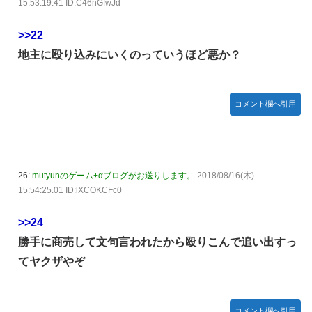
15:53:19.41 ID:C46nGfwJd
>>22
地主に殴り込みにいくのっていうほど悪か？
コメント欄へ引用
26:
mutyunのゲーム+αブログがお送りします。
2018/08/16(木)
15:54:25.01 ID:lXCOKCFc0
>>24
勝手に商売して文句言われたから殴りこんで追い出すっ
てヤクザやぞ
コメント欄へ引用