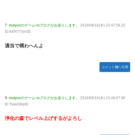
ちらｗｗｗｗｗｗ
【艦これ】E3-3はスク水パーティでOk？
【祝砲】大人気ウマ娘声優、一般男性と結婚するｗｗｗｗｗ
7:
mutyunのゲーム+αブログがお送りします。
2018/08/16(木) 15:47:59.25
ｗｗ
ID:KKR7TXm30
超能力が使えるようになったので限界まで極める事にした
件 その８
適当で構わへんよ
【艦これ】これがラ級ちゃんの水着modeか・・・！
【仮面ライダーゼッツ】玖門宗馬にときめいてる女性ファン
コメント欄へ引用
が増えているらしい
【遊戯王】「ドミナス・スパーク」ってそんなに強えのか？
【朗報】FFジジイ「FF7は衝撃的じゃった…」←これガチ本
当らしいｗｗｗ
9:
mutyunのゲーム+αブログがお送りします。
2018/08/16(木) 15:49:07.90
ID:TkakG9q00
【エヴァンゲリオン】 セガ「アヤナミレイ（仮称）‐プラグ
スーツVer.」プライズフィギュア【彩色原型公開】
浄化の森でレベル上げするがよろし
あなたは衛宮士郎の代わりに五次に挑むようです 第411話
【FF16】 「ファイナルファンタジー16」発売日が6/22に決