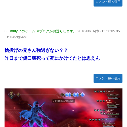
コメント欄へ引用
33:
mutyunのゲーム+αブログがお送りします。
2018/08/16(木) 15:56:05.95
ID:uKeZig64M
槍投げの兄さん強過ぎない？？
昨日まで傷口壊死って死にかけてたとは思えん
コメント欄へ引用