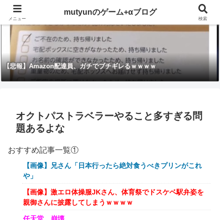
mutyunのゲーム+αブログ
メニュー
検索
【悲報】Amazon配達員、ガチでブチギレるｗｗｗｗ
オクトパストラベラーやること多すぎる問
題あるよな
おすすめ記事一覧①
【画像】兄さん「日本行ったら絶対食うべきプリンがこれ
や」
【画像】激エロ体操服JKさん、体育祭でドスケベ駅弁姿を
親御さんに披露してしまうｗｗｗｗ
任天堂、崩壊