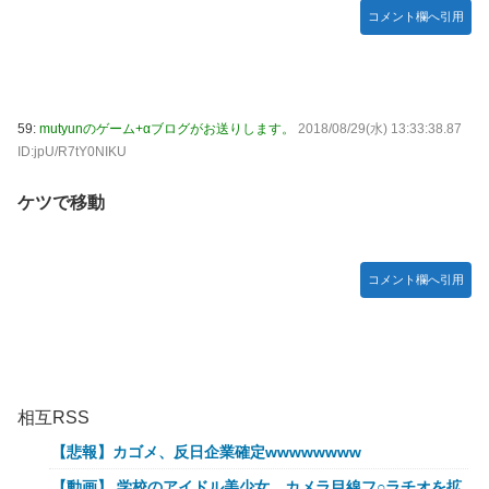
コメント欄へ引用
59:
mutyunのゲーム+αブログがお送りします。
2018/08/29(水) 13:33:38.87
ID:jpU/R7tY0NIKU
ケツで移動
コメント欄へ引用
相互RSS
【悲報】カゴメ、反日企業確定wwwwwwww
【動画】 学校のアイドル美少女、カメラ目線フ○ラチオを拡