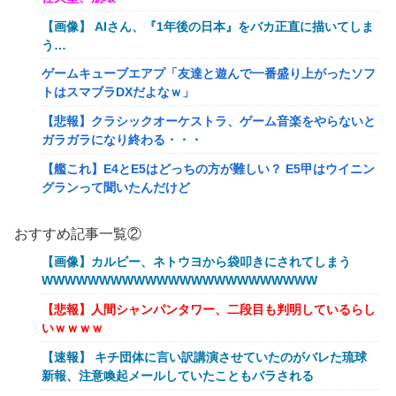
【画像】 AIさん、『1年後の日本』をバカ正直に描いてしま
う…
ゲームキューブエアプ「友達と遊んで一番盛り上がったソフ
トはスマブラDXだよなｗ」
【悲報】クラシックオーケストラ、ゲーム音楽をやらないと
ガラガラになり終わる・・・
【艦これ】E4とE5はどっちの方が難しい？ E5甲はウイニン
グランって聞いたんだけど
【艦これ】バニ黒潮親潮 他
おすすめ記事一覧②
【艦これ】オオヤマトウサギ 他
【画像】カルビー、ネトウヨから袋叩きにされてしまう
【艦これ】授業中に居眠りふぶき 他
WWWWWWWWWWWWWWWWWWWWWWWW
【画像】令和最新版のあのちゃん、可愛過ぎてワイらにブッ
【悲報】人間シャンパンタワー、二段目も判明しているらし
刺さりまくりw w w w w w
いｗｗｗｗ
【爆笑動画】ママさん「新しい洗濯機買って1発目に回した
【速報】 キチ団体に言い訳講演させていたのがバレた琉球
らコレw」←こwれwはw w w w w w w w w w
新報、注意喚起メールしていたこともバラされる