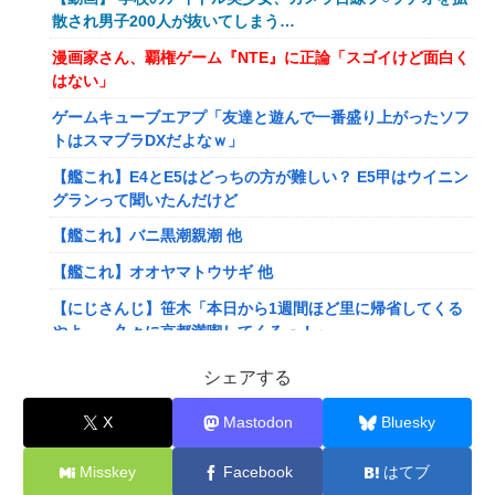
散され男子200人が抜いてしまう…
漫画家さん、覇権ゲーム『NTE』に正論「スゴイけど面白く
はない」
ゲームキューブエアプ「友達と遊んで一番盛り上がったソフ
トはスマブラDXだよなｗ」
【艦これ】E4とE5はどっちの方が難しい？ E5甲はウイニン
グランって聞いたんだけど
【艦これ】バニ黒潮親潮 他
【艦これ】オオヤマトウサギ 他
【にじさんじ】笹木「本日から1週間ほど里に帰省してくる
やよ～。久々に京都満喫してくるっ！」
【にじさんじ】ののは、初の後輩コラボ！あゆゆとおはなし
シェアする
「なかよくなれるかな？！」【8/7(金)20:00】
X
Mastodon
Bluesky
【VTuber】Google Play初のトーク番組「選抜！推しナイ
ン発表会」発表へ！8名が推しキャラクターの魅力を語り合
Misskey
Facebook
はてブ
う【8/6(木)18:00】