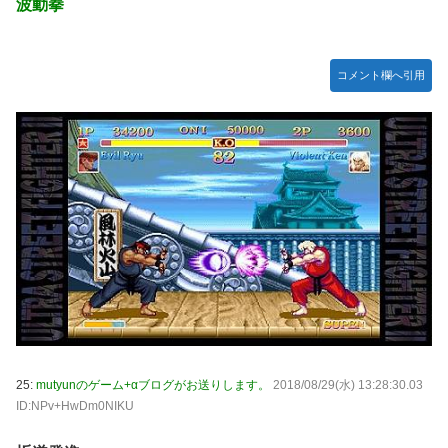
波動拳
コメント欄へ引用
25:
mutyunのゲーム+αブログがお送りします。
2018/08/29(水) 13:28:30.03
ID:NPv+HwDm0NIKU