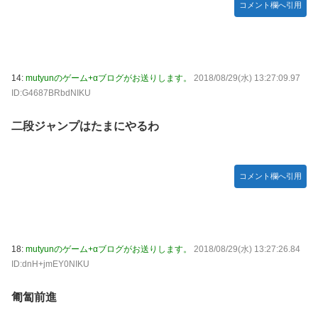
コメント欄へ引用
韓国人「どうやら五輪サッカー日韓戦でも審判の接待があっ
た模様…」→「メダル剥奪なのでは…？（ﾌﾞﾙﾌﾞﾙ」＝韓国の
反応
ハロプロ恵体ランキングTOP10
14:
mutyunのゲーム+αブログがお送りします。
2018/08/29(水) 13:27:09.97
一ノ瀬美空ちゃん、イワシの三枚おろしに挑戦！！！【乃木
ID:G4687BRbdNIKU
坂46】
二段ジャンプはたまにやるわ
新体操で国体1位！ ついに現れた”リアル浅倉南ちゃん”
初めての水着グラビアを独占スクープ！
なんで今日の始球式に限って、瀬戸口心月ちゃんはミニスカ
コメント欄へ引用
じゃなくてダサいズボンなんだよ！
【悲報】韓国サッカー 国際試合で審判買収(性接待)をして
た模様
wwwwwwwwwwwwwwwwwwwwwwwwwwwwwwwwww
wwwwwwwwwwwwwww
18:
mutyunのゲーム+αブログがお送りします。
2018/08/29(水) 13:27:26.84
ID:dnH+jmEY0NIKU
匍匐前進