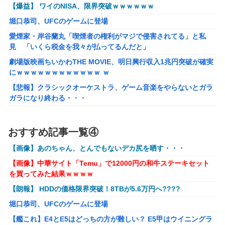
【画像】井口裕香(36)、タンクトップがはち切れそうなくら
【爆益】 ワイのNISA、限界突破ｗｗｗｗｗｗ
いデカイｗｗｗｗｗｗｗｗｗｗｗ
堀口恭司、UFCのゲームに登場
【画像】 AI「写真の背景削除？ガンプラの箱追加しといて
愛煙家・岸谷蘭丸「喫煙者の権利がマジで侵害されてる」と私
あげよ????」
見 「いくら税金を我々が払ってるんだと」
【ホロライブ】アキロゼ、映画をきっかけに「ちいかわ」に
劇場版映画ちいかわTHE MOVIE、明日興行収入1兆円突破が確実
どハマり「今では毎晩1時間くらい見ながら入眠していま
にｗｗｗｗｗｗｗｗｗｗｗｗ ｗ
す」
【悲報】クラシックオーケストラ、ゲーム音楽をやらないとガラ
【FF16】 「ファイナルファンタジー16」発売日が6/22に決
ガラになり終わる・・・
定＆最新PV公開！思ったより発売早い…もう半年後か！
【画像】∧∨の設定みたいな野球部女子マネージャーが発見され
【艦これ】 E3-4のラスダンは航空優勢は取るの？取らない
るwwwwww
おすすめ記事一覧④
の？
【アークナイツ】Cutiesシリーズ「アンジェリーナ」「テキー
【画像】あのちゃん、とんでもないデカ尻を晒す・・・
ラ」デフォルメフィギュア【予約開始】
メトロイドプライム4 新品が2999円に…
【画像】中華サイト「Temu」で12000円の和牛ステーキセット
【アズールレーン】グッスマ上海「大鳳：プライベート・クォー
百合子「隣に座る貴女」【ミリマス】
を買ってみた結果ｗｗｗｗ
ターズVer.」フィギュア【原型公開】
【VTuber】Google Play「選抜！推しナイン発表会」出演
【朗報】 HDDの価格限界突破！8TBが5.6万円へ????
【ガンダムSEED】バンプレスト「ラクス・クライン」「カガ
者発表！『にじだけと思ってたけど座長と除夜のケツおるや
リ・ユラ・アスハ」プライズフィギュア【彩色原型公開】
んけ』
堀口恭司、UFCのゲームに登場
【艦これ】E4とE5はどっちの方が難しい？ E5甲はウイニングラ
【艦これ】E4とE5はどっちの方が難しい？ E5甲はウイニングラ
『ほの暮しの庭』Switch2版 21,965本、Switch版 12,458本