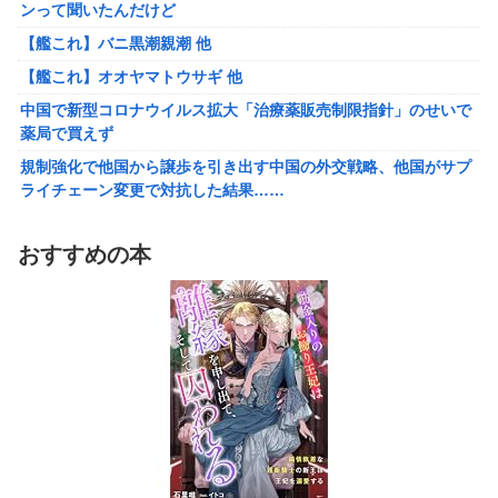
ンって聞いたんだけど
ンって聞いたんだけど
【艦これ】バニ黒潮親潮 他
【艦これ】バニ黒潮親潮 他
【艦これ】オオヤマトウサギ 他
【艦これ】オオヤマトウサギ 他
【悲報】アメリカで今も続いてる近親相姦の一族がやばすぎる
中国で新型コロナウイルス拡大「治療薬販売制限指針」のせいで
薬局で買えず
【悲報】高市政権「永住許可厳格化するわ」外国人さん「もう日
本ええわ…」
規制強化で他国から譲歩を引き出す中国の外交戦略、他国がサプ
ライチェーン変更で対抗した結果……
【画像あり】えっ、ワイ氏の「貯金」・・・多すぎ・・・？
福岡県議会「海外旅行じゃない、海外活動だ！」→視察費2.65億
【悲報】ワイのせいで会社を辞めた新人が「3人」もいたことが
円公開で再炎上ｗｗｗ
発覚ｗｗｗｗｗ
おすすめの本
参政党・神谷代表、高市政権の食料品減税を「天下の愚策」と一
エース級の財務官僚が異例転出へ 官邸幹部「協力的でなかった
刀両断
から」
【悲報】 ピカチュウが大量に半額
町の弁当屋「申し訳ないが消費税1%になったらその分商品代を値
上げするわ」
FGOのリリスさん、謎のSKB水着を着るｗｗｗｗｗｗｗｗｗｗｗ
ｗｗｗｗｗ
【泣】年配夫婦が営む中華屋さん、休業を知らせる貼り紙に応援
コメントが続々と
【悲報】「店員」と「定員」を間違えるガチでヤバいやつ、ネッ
ト上に多すぎる ← これ・・・・・・
中国で新型コロナウイルス拡大「治療薬販売制限指針」のせいで
薬局で買えず
【悲報】ラノベ作家「新作ラブコメ書いたぞ！」冷笑系「いい歳