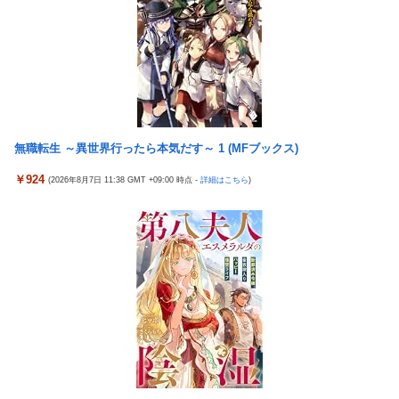
せた←警察官の神対応に感謝しかない
羽田ニアミス搭乗の中国人「補償も見舞いもない」中国ネット
参政党・神谷代表、高市政権の食料品減税を「天下の愚策」と一
「いや要らんやろ」
刀両断
【画像】お前らこの超美人容疑者が、整形か否か判定して！！→
【画像】 JKさん、日本最大級の”水かけ祭り”フェスでおっ〇ぱ
画像がこちらw w w w w w w w w w
い丸見え！大量ぶっかけハプニングｗｗｗ
パチンコ配信者さん、ミスでSEEDをパンクさせてしまう…
海外「新キャラもヤバいｗ」ヤニねこ第6話の海外反応
投資家ワイ、スマホポチッとするだけで大金を稼いでしまう
無職転生 ～異世界行ったら本気だす～ 1 (MFブックス)
【画像】 『バニーガーデン』のフィギュア、マン肉が見えてしま
う
積水ハウス「地面師に55億円騙し取られた…」ワイ「はえーかわ
￥924
(2026年8月7日 11:38 GMT +09:00 時点 -
詳細はこちら
)
いそう…会社滅茶苦茶やろなぁ」
【NBA】エンビードが新シーズンに向けての好調ぶりを披露 な
お足の状態の方を心配されてしまう
ロッテ毛利海大、vs西武0.92 vsその他7.41
海外「さすが日本！」日本の医療従事者の倫理観の高さに海外が
北原ももがでかい
超感動
【新台】山佐「スマスロゼーガペインETR」販売告知にて筐体公
「Sゴーゴージャグラー4KT（北電子）」「Lライザのアトリエ
開来たぞ！次世代ゼーガシステム起動！！！
KD（北電子）」が検定通過
中国人22人がタイの空港で搭乗拒否される、警備員が「つり目」
職場の人妻と不倫をして、ついに、、、
ジェスチャー―香港メディア [8/6]
伊藤裕樹、次戦勝利でタイトルマッチへ
【動画】大阪府警のおっさん射殺映像が公開される。当然のよう
に無抵抗だったことが発覚
【ウマ娘】バッドイベントの中でもサボり癖だけは許さん