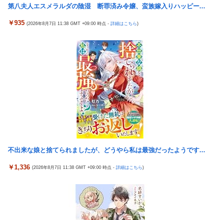
【緊急】世界各地で販売の中国企業Zbtlink製ルーター20機種に
第八夫人エスメラルダの陰湿 断罪済み令嬢、蛮族嫁入りハッピー...
【スパロボ】インパクトやアルファ外伝くらいのバランス求
バックドア、外部から完全制御のおそれ
む！！ → インパクトも最終的にはコアブースターで雑魚は一
￥935
(2026年8月7日 11:38 GMT +09:00 時点 -
詳細はこちら
)
撃で倒せてたけどね
韓国KOSPIで徹底的に儲けたい某海外資本、韓国人投資家に楽観
的すぎる未来予測を提示して……
増水した川に取り残されたアライグマ、パドルボードで救助され
て人の脚の下に潜り込む【海外の反応】
15歳少女に薬と酒飲ませカラオケ店で性的暴行、動画撮影 54歳
無職を再逮捕 動画770本も見つかる
大日本帝国陸軍「侵攻できたとして、食糧どうすんだよ」大本営
「現地調達」陸軍「え？」
【FF16】 「ファイナルファンタジー16」発売日が6/22に決定＆
最新PV公開！思ったより発売早い…もう半年後か！
韓国が独島を不法占拠？…日本の高校新教科書、また強引な主張
＝韓国の反応
不出来な娘と捨てられましたが、どうやら私は最強だったようです...
ドンキのうなぎ食べた14人が食中毒…3歳児から75歳まで被害
￥1,336
「日本放送協会です」と名乗る男にドアを開けたら地獄…テレビ
(2026年8月7日 11:38 GMT +09:00 時点 -
詳細はこちら
)
もないのに居座り脅迫してきたNHK集金人を警察に通報して黙ら
せた←警察官の神対応に感謝しかない
参政党・神谷代表、高市政権の食料品減税を「天下の愚策」と一
刀両断