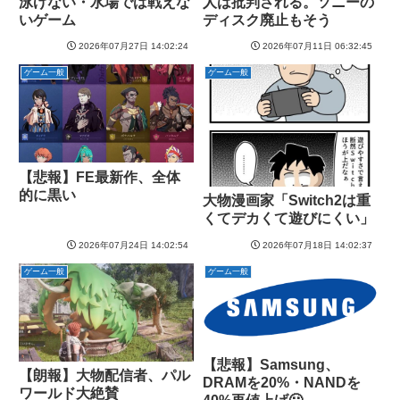
泳げない・水場では戦えな
人は批判される。ソニーの
いゲーム
ディスク廃止もそう
2026年07月27日 14:02:24
2026年07月11日 06:32:45
ゲーム一般
ゲーム一般
【悲報】FE最新作、全体
的に黒い
大物漫画家「Switch2は重
くてデカくて遊びにくい」
2026年07月24日 14:02:54
2026年07月18日 14:02:37
ゲーム一般
ゲーム一般
【悲報】Samsung、
【朗報】大物配信者、パル
DRAMを20%・NANDを
ワールド大絶賛