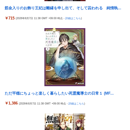
こいてラブコメ書いて恥ずかしくないの？」
規制強化で他国から譲歩を引き出す中国の外交戦略、他国がサプ
筋金入りのお飾り王妃は離縁を申し出て、そして囚われる 純情執...
ライチェーン変更で対抗した結果……
【画像】ジェフ・ベゾスさん（資産約43兆7700億円）の嫁がコチ
ラｗｗｗｗｗ
福岡県議会「海外旅行じゃない、海外活動だ！」→視察費2.65億
￥715
(2026年8月7日 11:38 GMT +09:00 時点 -
詳細はこちら
)
円公開で再炎上ｗｗｗ
【画像】 ボディービルダーの横川尚隆さん、最新の姿がヤバすぎ
る
【画像】かつて天下を獲っていたYouTuberの現在ｗｗｗｗ
パチンコ配信者さん、ミスでSEEDをパンクさせてしまう…
【悲報】コレコレ、月収1億円ｗｗｗそりゃ外出るのにボディガ
ードつけるわ…
投資家ワイ、スマホポチッとするだけで大金を稼いでしまう
【悲報】福岡の電車、完全にやらかす。構内アナウンスでド下ネ
積水ハウス「地面師に55億円騙し取られた…」ワイ「はえーかわ
タを連発するｗｗｗｗｗ
いそう…会社滅茶苦茶やろなぁ」
【悲報】有名漫画家、がんを公表「大腸癌になってしまいまし
【ビスティ打法】ガチで疑問なんだけどオカルト信者って台を休
た。肝臓に転移も見られてステージ4です」
ませなかったら爆連したっていう思考にはならないの？
【速報】とある魔術の禁書目録、最新刊でヒロイン戦争決着
メトロイドプライム4 新品が2999円に…
wwwwwwwwwwwww
ただ平穏にちょっと楽しく暮らしたい死霊魔導士の日常１ (MF...
韓国が独島を不法占拠？…日本の高校新教科書、また強引な主張
【画像】 AI「写真の背景削除？ガンプラの箱追加しといてあげ
＝韓国の反応
￥1,386
(2026年8月7日 11:38 GMT +09:00 時点 -
詳細はこちら
)
よ????」
ドンキのうなぎ食べた14人が食中毒…3歳児から75歳まで被害
【悲報】 ピカチュウが大量に半額
「日本放送協会です」と名乗る男にドアを開けたら地獄…テレビ
海外「全部日本の真似だったのか…」 日本の普通のテレビ番組が
もないのに居座り脅迫してきたNHK集金人を警察に通報して黙ら
最新SNSの数十年先を行っていたと話題に