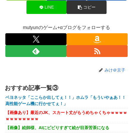
【悲報】人気配信者「はっきり言う、ジャングリア沖縄ほん
LINE
コピー
とーーーーーーーーにおもんない！！！！」→炎上
【衝撃】クルタ族虐 殺の犯人、ツェリードニヒで確定！ク
ロロの演劇のせいで2人も無駄死ににwwww
mutyunのゲーム+αブログをフォローする
【画像】石川佳純さん(31)の体、エッッッッッッッッッッッ
ッッッッッッ！
【速報】熊本イオンモール、爆発の原因は『これ』の可能性
【悲報】高市早苗に逆らった財務官僚、異例の左遷ｗｗｗｗ
ｗｗｗｗ
みけ＠京子
【閲覧注意】元臆女キャバ嬢の首吊り自●配信、拡散されま
くって終わるｗｗｗｗｗｗｗ
おすすめ記事一覧③
【悲報】女子自転車競技、ブラに綿を詰めまくって空気抵抗
ベヨネッタ「ここらか出してぇ！！」ホムラ「もういやぁあ！！
を減らすチート技が発覚ｗｗｗ
高性能ゲーム機に行かせてぇ！」
【動画】大阪府警に射殺されたオッサン、めちゃめちゃ苦し
【画像あり】最近のJK、スカート丈がもうめちゃくちゃｗｗｗｗ
そうに死ぬ
ｗｗｗｗｗｗｗｗ
【悲報】黒人、卑怯すぎて炎上するｗｗｗｗ
【画像】絵師様、AIにビビりすぎて絵が目茶苦茶になる