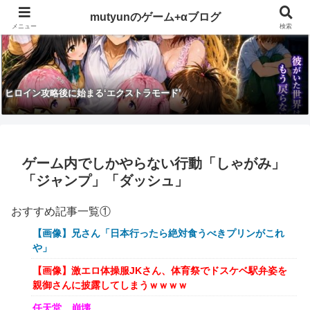
mutyunのゲーム+αブログ
メニュー
検索
ヒロイン攻略後に始まる‘エクストラモード’
ゲーム内でしかやらない行動「しゃがみ」
「ジャンプ」「ダッシュ」
おすすめ記事一覧①
【画像】兄さん「日本行ったら絶対食うべきプリンがこれ
や」
【画像】激エロ体操服JKさん、体育祭でドスケベ駅弁姿を
親御さんに披露してしまうｗｗｗｗ
任天堂、崩壊