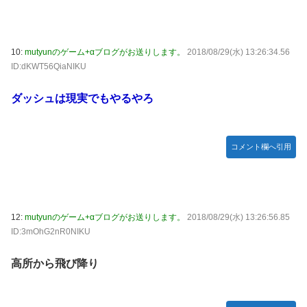
Switch2版『モンハンワイルズ』の動作環境が判明！
連合のモルモット部隊の部隊長になりました 第45話
10:
mutyunのゲーム+αブログがお送りします。
2018/08/29(水) 13:26:34.56
メトロイドプライム4 新品が2999円に…
ID:dKWT56QiaNIKU
【デレマス】 橘ありす「あなたの瞳には」
ダッシュは現実でもやるやろ
『ほの暮しの庭』パケ版初週売上、Switch2版「21965本」
Switch版「12458本」
コメント欄へ引用
百合子「隣に座る貴女」【ミリマス】
上國料萌衣ちゃん、留学中にマックのバイトに応募するも書
類選考で落とされてしまう
【VTuber】Google Play「選抜！推しナイン発表会」出演
12:
mutyunのゲーム+αブログがお送りします。
2018/08/29(水) 13:26:56.85
者発表！『にじだけと思ってたけど座長と除夜のケツおるや
ID:3mOhG2nR0NIKU
んけ』
実証実験都市「ウーブン・シティ」が一般の居住希望者の募
高所から飛び降り
集開始 すでにトヨタ関係者が居住
『ほの暮しの庭』Switch2版 21,965本、Switch版 12,458本