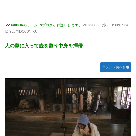
55:
mutyunのゲーム+αブログがお送りします。
2018/08/29(水) 13:33:07.24
ID:3LoXlDOd0NIKU
人の家に入って壺を割り中身を拝借
コメント欄へ引用