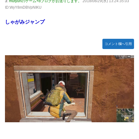
3:
mutyunのゲーム+αブログがお送りします。
2018/08/29(水) 13:24:35.03
どハマり「今では毎晩1時間くらい見ながら入眠していま
リエKD（北電子）」が検定通過
ID:WyY8mDBVpNIKU
す」
伊藤裕樹、次戦勝利でタイトルマッチへ
【ウマ娘】セイちゃんの攻撃力を見よ！！！
しゃがみジャンプ
【画像】韓国人「日本人の間で『女が破滅的な人生を送るの
を楽しむ陰湿な趣味』が流行っている」119万バズ
コメント欄へ引用
【ワンピース】ゾロ「女だぞ」エネル「見ればわかる」←こ
こ好きすぎるｗｗｗｗｗｗｗｗｗｗｗｗｗ
【艦これ】なんか調べたらE5めちゃくちゃ対地艦使うや
ん・・・
【名探偵プリキュア】明智が変身できた理由、謎すぎる…
欧州「日本だけ反則だろ…」 世界の『日本びいき』にヨー
ロッパ全土から不満の声
【艦これ】E5-4をウイニングランって言ったやつ誰や
【画像】ハンターハンターの人気キャラ3人、メイドフィギ
ュアになってしまうｗｗｗ
【ウマ娘】セイちゃんの攻撃力を見よ！！！