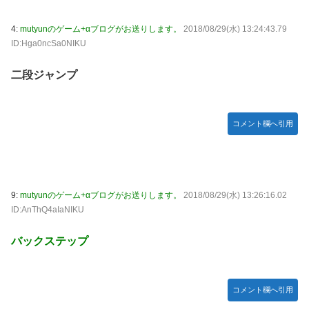
【ミリマス】6年後のアイドル達はどんな感じになってるん
だろう
4:
mutyunのゲーム+αブログがお送りします。
2018/08/29(水) 13:24:43.79
ID:Hga0ncSa0NIKU
【FF16】 「ファイナルファンタジー16」発売日が6/22に決
定＆最新PV公開！思ったより発売早い…もう半年後か！
二段ジャンプ
【デレマス】 和久井留美「夢を作って、いつか遊んで」
ドンキのうなぎ食べた14人が食中毒…3歳児から75歳まで被
害
コメント欄へ引用
「日本放送協会です」と名乗る男にドアを開けたら地獄…テ
レビもないのに居座り脅迫してきたNHK集金人を警察に通報
して黙らせた←警察官の神対応に感謝しかない
9:
mutyunのゲーム+αブログがお送りします。
2018/08/29(水) 13:26:16.02
参政党・神谷代表、高市政権の食料品減税を「天下の愚策」
ID:AnThQ4aIaNIKU
と一刀両断
福岡県議会「海外旅行じゃない、海外活動だ！」→視察費
バックステップ
2.65億円公開で再炎上ｗｗｗ
【艦これ】 E3-4のラスダンは航空優勢は取るの？取らない
の？
コメント欄へ引用
【デレマス】 紗南「アイドルに似合うポケモン？」