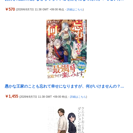
島倉りか様、モッツァレラチーズを巡ってスーパー店員とバトル
￥570
(2026年8月7日 11:38 GMT +09:00 時点 -
詳細はこちら
)
勃発ｗｗｗ
【悲報】上沼恵美子ブチギレ「簡単にそうめん作れ言うけど、そ
うめん作りて地獄なんよ」
日経平均2013「1万円です」日経平均2026「6万円です」←これ
は年収爆上がりしたんやろなぁ…
【スパロボ】インパクトやアルファ外伝くらいのバランス求
む！！ → インパクトも最終的にはコアブースターで雑魚は一
撃で倒せてたけどね
【動画】高速道路を走行中の車からリアガラスが飛んでくる事故
(ﾟoﾟ)
愚かな王家のことも忘れて幸せになりますが、何がいけませんの？...
【beatmania IIDX】(26/08/06)「Sparkle Fruit Lab.｣に最終ルー
ムが追加！ 追加楽曲に「サタデーナイト⭐︎ギャロップ」「じぇり
￥1,455
(2026年8月7日 11:38 GMT +09:00 時点 -
詳細はこちら
)
ー じゅえる ジャングル」「Iridescent Memories」が登場！！