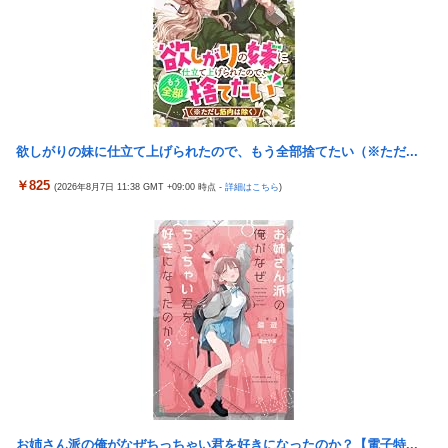
【艦これ】 E3-4のラスダンは航空優勢は取るの？取らないの？
【画像】 JKさん、日本最大級の”水かけ祭り”フェスでおっ〇ぱ
い丸見え！大量ぶっかけハプニングｗｗｗ
Switch2版『モンハンワイルズ』の動作環境が判明！
【画像】 『バニーガーデン』のフィギュア、マン肉が見えてしま
う
欲しがりの妹に仕立て上げられたので、もう全部捨てたい（※ただ...
【NBA】エンビードが新シーズンに向けての好調ぶりを披露 な
￥825
(2026年8月7日 11:38 GMT +09:00 時点 -
詳細はこちら
)
お足の状態の方を心配されてしまう
鈴木奈々「垂れてたバストが上がった！」「今が一番バスト大き
い！」下着姿で豊満な美バストを披露
積水ハウス「地面師に55億円騙し取られた…」 ワイ「はえーかわ
いそう…会社滅茶苦茶やろなぁ」
海外「さすが日本！」日本の医療従事者の倫理観の高さに海外が
超感動
『ほの暮しの庭』パケ版初週売上、Switch2版「21965本」
Switch版「12458本」
伊藤裕樹、次戦勝利でタイトルマッチへ
お姉さん派の俺がなぜちっちゃい君を好きになったのか？【電子特...