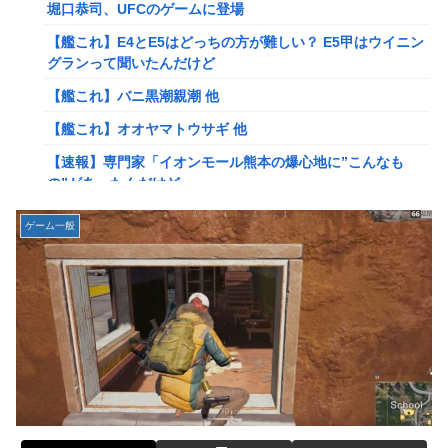
岡田斗司夫「人間の本音としてブサイクを見たら不愉快にな
堀口恭司、UFCのゲームに登場
る。この責任をどうとるんだ」
【艦これ】E4とE5はどっちの方が難しい？ E5甲はウイニン
【速報】ルフィの幹部、懲役20年に決定する←コレは妥当
グランって聞いたんだけど
か？？？？？？？
【艦これ】バニ黒潮親潮 他
【NGS】ルーサー緊急、新武器、東方コラボ、EXレベル
【艦これ】オオヤマトウサギ 他
40… 8/5はアップデート盛り沢山！？貴様ら何から始める？
( •᷄ὤ•᷅ )
【速報】専門家「イオンモール熊本の爆心地に”こんなも
の”があったんだけど…」
ヨーロッパが右翼政党の党員から銀行口座を作る権利を剥
奪、そのせいで皮肉すぎる展開に突入しており……
【画像】かつて天下を獲っていたYouTuberの現在ｗｗｗｗ
ゲーム一般
【ウマ娘】ケンタ？のシオン
【悲報】映画館の客、ほぼバイオテロレベルのやらかしで観
客が避難する事態にｗｗｗｗ
韓国人「海上自衛隊護衛艦ちょうかいによるトマホーク巡航
ミサイルの実射試験に韓国人が衝撃！」→「着々と進む最新
【警告】社会人「スムージーにキウイ皮ごと入れよ。これ美
鋭の防衛装備‥」
容にいいんだよね〜」→ 結果…
【画像】かつて天下を獲っていたYouTuberの現在ｗｗｗｗ
【悲報】有名漫画家、がんを公表「大腸癌になってしまいま
した。肝臓に転移も見られてステージ4です」
【悲報】コレコレ、月収1億円ｗｗｗそりゃ外出るのにボデ
ィガードつけるわ…
【衝撃】ハンターハンター、とんでもねえ伏線が発掘され
る。クルタ族の虐殺犯人がツェリードニヒだった模様！
【悲報】福岡の電車、完全にやらかす。構内アナウンスでド