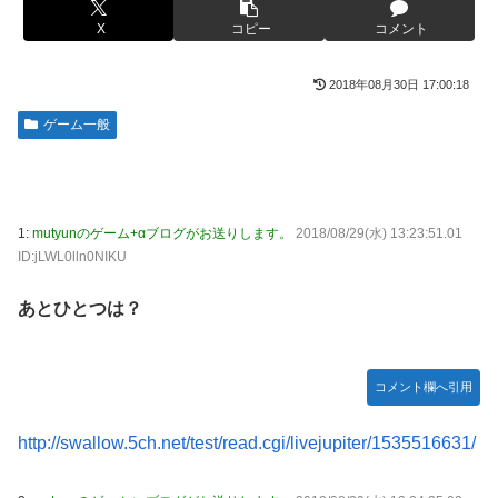
下ネタを連発するｗｗｗｗｗ
被災地・熊本、泥酔者の通報が止まらず県警が異例のお願い
X
コピー
コメント
【悲報】有名漫画家、がんを公表「大腸癌になってしまいま
20代「50年ローンでええやろ」←これマジ？？？
した。肝臓に転移も見られてステージ4です」
2018年08月30日 17:00:18
【画像】「マスク美人さん、また我々を欺く」←海外でも流
【画像】 AI「写真の背景削除？ガンプラの箱追加しといて
行りだした結果がこちらw w w w w w w
ゲーム一般
あげよ????」
メトロイドプライム4 新品が2999円に…
やる夫のダンジョン運営記183-雑談所ネタ118 懺悔小ネタ
「創刻のファイアホイール」+埋めネタ「ファイアホイール
【画像】日焼け口リの締まったお尻っていいよね！ｗｗｗｗ
TCG・その後」
ｗ
1:
mutyunのゲーム+αブログがお送りします。
2018/08/29(水) 13:23:51.01
海外「全部日本の真似だったのか…」 日本の普通のテレビ
欧州「日本だけ反則だろ…」 世界の『日本びいき』にヨー
ID:jLWL0lln0NIKU
番組が最新SNSの数十年先を行っていたと話題に
ロッパ全土から不満の声
羽田ニアミス搭乗の中国人「補償も見舞いもない」中国ネッ
思い通りに動かない熊本被災者に左派が我慢ならなくなった
あとひとつは？
ト「いや要らんやろ」
模様、避難所で苦しむ被災者に対して……
【画像】お前らこの超美人容疑者が、整形か否か判定し
大日本帝国陸軍「侵攻できたとして、食糧どうすんだよ」大
コメント欄へ引用
て！！→画像がこちらw w w w w w w w w w
本営「現地調達」陸軍「え？」
【爆笑動画】ママさん「新しい洗濯機買って1発目に回した
【NBA】エンビードが新シーズンに向けての好調ぶりを披
http://swallow.5ch.net/test/read.cgi/livejupiter/1535516631/
らコレw」←こwれwはw w w w w w w w w w
露 なお足の状態の方を心配されてしまう
【ホロライブ】アキロゼ、映画をきっかけに「ちいかわ」に
「Sゴーゴージャグラー4KT（北電子）」「Lライザのアト