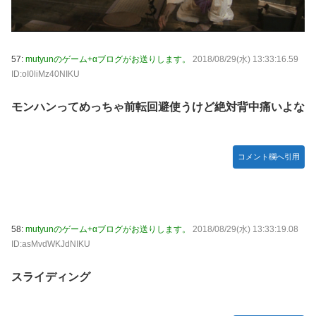
57:
mutyunのゲーム+αブログがお送りします。
2018/08/29(水) 13:33:16.59
ID:oI0liMz40NIKU
モンハンってめっちゃ前転回避使うけど絶対背中痛いよな
コメント欄へ引用
58:
mutyunのゲーム+αブログがお送りします。
2018/08/29(水) 13:33:19.08
ID:asMvdWKJdNIKU
スライディング