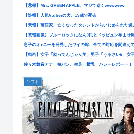
キョドって別車両へ逃走…20代にもなって群れてイキって
【悲報】Mrs. GREEN APPLE、マジで逝くwwwwww
専業主婦の私に毎日暴言電話をかけてくるトメ！声優学校
【訃報】人気Vtuberの犬、19歳で死去
ス声で脅した結果←声優スキルの無駄遣いが最高すぎるｗ
【悲報】落語家、亡くなったタレントからいじめられた過
【悲報】落語家、亡くなったタレントからいじめられた過
【悲報画像】ブルーロックになんJ民とドッピュン孕ませ男
【悲報画像】ブルーロックになんJ民とドッピュン孕ませ男
息子のオ●ニーを発見したワイの嫁、全ての対応を間違え
【画像】人気漫画「サンキューピッチ」6巻の表紙、えち
【動画】女子「勃ってんじゃん笑」男子「うるさい//」女
【世も末】セクシー女優「熊本に300万円寄付」→ (ヽ´ん
佐々木舞音アナ 短パン、生足、横乳 バレーレポート！
海外「世界で日本を死守するぞ！」 日本の消防署を訪れ
割とマジで日本の少子化の原因って何なのか
海外「全部日本の真似だったのか…」 日本の普通のテレビ
ソフト
韓国型イージス搭載の次世代駆逐艦「KDDX」1番艦…203
米国「日本よ、そろそろ利上げしろ」高市政権の経済政策
【画像】フジの新人アナさん、二人とも腋を見せてくれな
「いきなりステーキ」の反対ｗｗｗｗｗｗｗｗｗ
某野党議員が「自分を批判する垢は工作垢だ」と示唆、複
【NGS】ルーサー緊急、新武器、東方コラボ、EXレベル40… 
【画像】宇垣美里さん(35)、バカデカ乳を強調させた最新
【生後1日めから】赤ちゃんと大きな犬の成長記録、愛ら
【衝撃】30代婚活女さん、年収1000万円の人と結婚し
【ウマ娘】セイちゃんの攻撃力を見よ！！！
【艦これ】みんなもう終わってそうだから聞くんだけど E