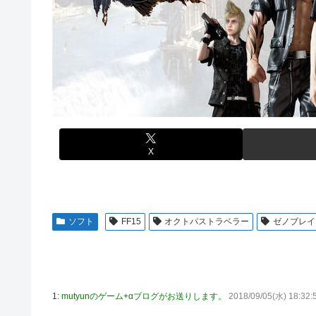
【悲報】サイゼ絵師、アカウント停止に追い込まれるwww
るとアホほど時間かかる？
刈川くるみアナ ノースリーブの巨乳！！
【艦これ】酔って妹に絡むアブルッツィ 他
【艦これ】ジャージ鹿島 他
【艦これ】今回のかわいい大賞は決まった
堀江由衣(49)がまだ誰のものでもないという現実ｗｗｗｗ
パチンコ代を稼ぐ為に白タクやってた82歳のおじいちゃ
【画像】みい山作者、結構ヤバい事態になる。とんでもな
実際のところ中国って日本をどうしたいんやろな？
【ウマ娘】なんだかんだ人はダイワスカーレットに帰って
体調不良で休んでパチンコ通ってたら、数十日単位の証拠
「X-Men ’97」シーズン２ ８話 感想まとめ
内閣広報官「高市総理が避難所を３分しか視察しなかったな
X
【ウマ娘】ライトオはこういう事言う
「サカモトデイズ」最新話、ついに新旧ORDERが集結し
【ガンプラ再販】 HG「ジェスタ (シェザール隊仕様 A班装
ソフト
FF15
オクトパストラベラー
ゼノブレイ
始】
【アイマス】 アイドル達が雑談してるだけ【モバマス】
【朗報】メディア「PS6発売後もPS5はまだまだ現役」
【艦これ】みんなもう終わってそうだから聞くんだけど E
1:
mutyunのゲーム+αブログがお送りします。
2018/09/05(水) 18:32:
るとアホほど時間かかる？