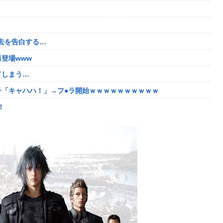
くんな
で培った声色チェンジで間違い電話ループ⇒極道になりすましてド
ｗｗ
去を告白する…
去を告白する…
登場www
登場www
てしまう…
えちすぎて限界突破ｗｗｗｗ
子「キャハハ！」→フ●ラ開始ｗｗｗｗｗｗｗｗｗｗ
`)「汚い金でもありがとう」
！
たちびっ子集団が世界をメロメロに
番組が最新SNSの数十年先を行っていたと話題に
2年竣工と公示！
に圧力ｗ
い
数の一般人アカウントを晒し上げにしてしまい……
8/5はアップデート盛り沢山！？貴様ら何から始める？( •᷄ὤ•᷅ )
の姿wwww
しい動画が話題に
たい！！→勿論お前ら結婚してあげるよな？？？？？？？
3-2ってサブの穴が空いてないダイハツ駆逐並べて 高速＋とかして