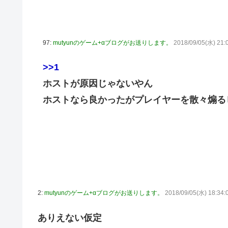
内閣広報官「高市総理が避難所を３分しか視察しなかったな
除霊ゲームさん、泣く泣くクソアプデしてしまう
97:
mutyunのゲーム+αブログがお送りします。
2018/09/05(水) 21:
韓国人「本日チームをサヨナラ負けさせたイ・ジョンフの
の反応
>>1
【のぎおび】乃木坂のマイナスイオン鈴木佑捺ちゃん 盛りあがり
ホストが原因じゃないやん
【ハロプロ】事務所「新曲は年1リリース、これで1年頑張っ
ホストなら良かったがプレイヤーを散々煽る
【櫻坂46】失踪... 藤吉夏鈴、紹介映像解禁【踊る大捜査線 N
Juice=Juiceさん「TIF2026」で1位獲得ｷﾀ━━━━(ﾟ∀ﾟ
【速報】BEYOOOOONDS、重大発表のお知らせ
【AIイラスト】フェラをしている女の子のAIエロ画像まとめ【
2:
mutyunのゲーム+αブログがお送りします。
2018/09/05(水) 18:34:
ありえない仮定