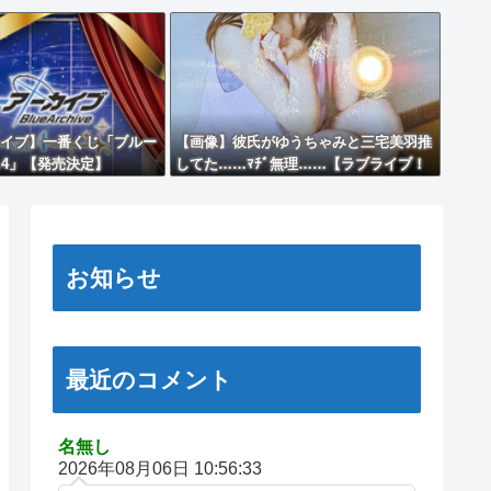
イブ】一番くじ「ブルー
【画像】彼氏がゆうちゃみと三宅美羽推
l.4」【発売決定】
してた……ﾏﾁﾞ無理……【ラブライブ！
蓮ノ空】
お知らせ
最近のコメント
名無し
2026年08月06日 10:56:33