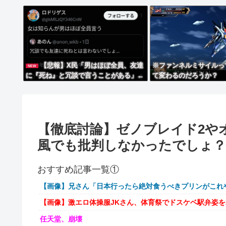
【悲報】X民「男はほぼ全員、友達
※ファンネルミサイルっ
NEW
に『死ね』と冗談で言うことがある」←
て変わるのだろうか？
これマジ？ｗｗｗｗ
【徹底討論】ゼノブレイド2や
風でも批判しなかったでしょ？
おすすめ記事一覧①
【画像】兄さん「日本行ったら絶対食うべきプリンがこれ
【画像】激エロ体操服JKさん、体育祭でドスケベ駅弁姿
任天堂、崩壊