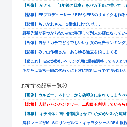
【画像】 AIさん、『1年後の日本』をバカ正直に描いてし
【悲報】FFプロデューサー「FF6やFF8のリメイクを作
【悲報】ちいかわさん、1番嫌われていた…
野獣先輩が見つからないのは整形して別人の顔になってい
【画像】男が「ガチでどうでもいい」女の報告ランキング、圧倒的
【悲報】みい山作者さん、あらゆる過去を消しまくる
【艦これ】 E5の対潜レベリング用に装備調整してるんだ
あなたは衛宮士郎の代わりに五次に挑むようです 第411話
【悲報】バンダイ、とんでもないガシャポンを1500円で
おすすめ記事一覧②
海外「世界で日本を死守するぞ！」 日本の消防署を訪れ
【画像】カルビー、ネトウヨから袋叩きにされてしまうWW
【悲報】若者「転勤とか無理」→企業、ついに制度を変え
【悲報】人間シャンパンタワー、二段目も判明しているら
病気でウィッグと知った途端、女性社員を無視＆最低の性
【速報】 キチ団体に言い訳講演させていたのがバレた琉
給の地獄を見ることにｗｗ←人として最低限の倫理観すら
浦和レッズがMLSロサンゼルス・ギャラクシーのDF山根
通学電車でイキリオタク3人組にイヤホン抜かれて「違法サイ