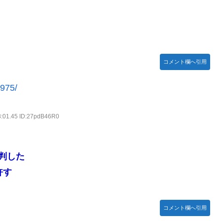
Bang!!MV」公開！さらに「体験版」の配信が決定！
コメント欄へ引用
9975/
号を全滅出来るという事実・・・
…
8:01.45 ID:27pdB46R0
判した
許す
どまだ越えたゲーム出てない
がsteamからの入金を拒否→金が入ってなくても売上金額分の納税
コメント欄へ引用
イブ！蓮ノ空】