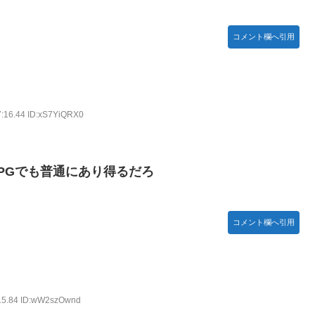
コメント欄へ引用
7:16.44 ID:xS7YiQRX0
PGでも普通にあり得るだろ
コメント欄へ引用
:15.84 ID:wW2szOwnd