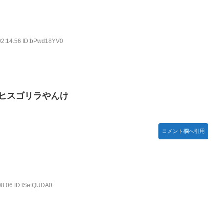
んてデマ！50分いたぞ😡」 →しかし事実上の視察は数分で正解
02:14.56 ID:bPwd18YV0
守備、ガチでヤバ過ぎる…」→「のび太レベルの守備ｗｗ」＝韓国
18440 ギフト52564 18:15～
て」 ← これ
ヒスゴリラやんけ
.E.W】
)━━━━!!
コメント欄へ引用
アニメ調】 Part 3
08.06 ID:lSetQUDA0