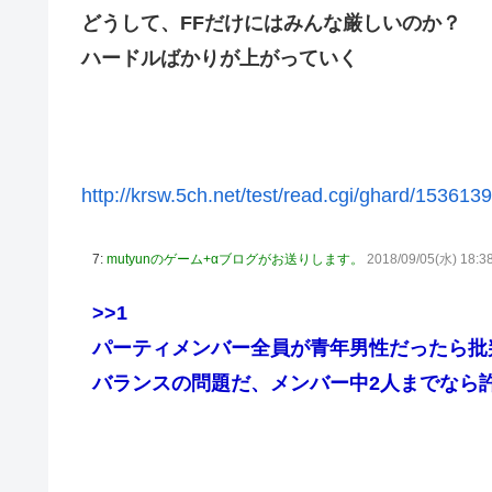
どうして、FFだけにはみんな厳しいのか？
【艦これ】酔って妹に絡むアブルッツィ 他
ハードルばかりが上がっていく
【艦これ】今回のかわいい大賞は決まった
【艦これ】ジャージ鹿島 他
PS4「アイマススターリットシーズン」最新PV「新曲:夏の
連合のモルモット部隊の部隊長になりました 第42話
http://krsw.5ch.net/test/read.cgi/ghard/153613
【HUNTER×HUNTER】センリツが本気を出せば、BW
【朗報】 任天堂、microSD Expressを普及させてしまう
7:
mutyunのゲーム+αブログがお送りします。
2018/09/05(水) 18:3
【デレマス】 橘ありす「あなたの瞳には」
>>1
ヴィクターはエインフェリアを集めるようです 第75話
パーティメンバー全員が青年男性だったら批
お前らが思うバカゲーて何？
バランスの問題だ、メンバー中2人までなら
『ゼルダの伝説BotW』が出て10年になろうとしてるけ
成人向けゲーム『ヤリステ メスブター』開発者絶望、銀行
義務あり
【画像】泉「セラス！開けてくれ！セラァス!!」【ラブラ