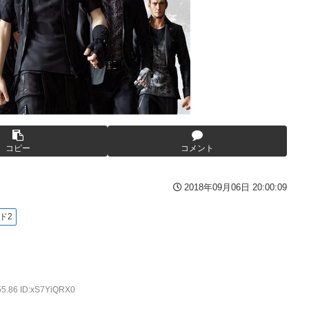
wwww
んが逮捕される 逮捕の数日前に釈放されたばかりなのに即再犯
い人物との打ち合わせを自白していた
くる
写真撮られて会社クビになった
んてデマ！50分いたぞ😡」 →しかし事実上の視察は数分で正解
コピー
コメント
、坂本スラーと総力戦に突入！！！
2018年09月06日 20:00:09
備)」「ジェスタ (シェザール隊仕様 B&C班装備)」【11時予約開
ド2
3-2ってサブの穴が空いてないダイハツ駆逐並べて 高速＋とかして
55.86 ID:xS7YiQRX0