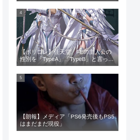
底
【ポリコレ】任天堂、FEの主人公の
性別を「TypeA」「TypeB」と言って
しまう…
【朗報】メディア「PS6発売後もPS5
はまだまだ現役」