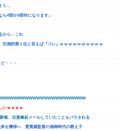
まう…
るなら4部か5部作になります」
るから←これ
第１位と言えば『コレ』w w w w w w w w w w
けど・・・
販売する
たちびっ子集団が世界をメロメロに
WWWWWWWWWWWWWWWWWWWWWW
始める
しいｗｗｗｗ
的暴言を吐く会社男たち！裏で告発した結果、部署解体＆異動で減
球新報、注意喚起メールしていたこともバラされる
欠如してる
視来を獲得へ 曺貴裁監督の湘南時代の教え子
トで見るな！」と絡まれた→「Netflixですが…？」と返したら