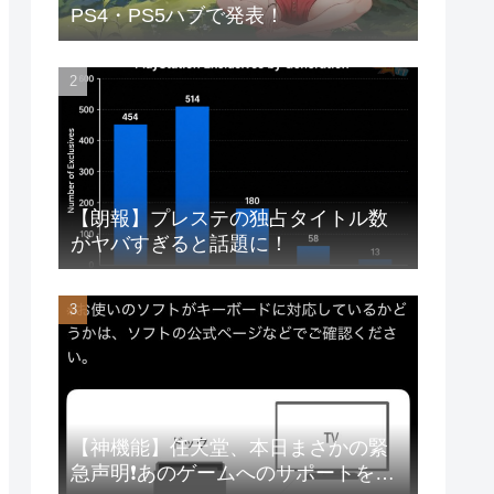
PS4・PS5ハブで発表！
【朗報】プレステの独占タイトル数
がヤバすぎると話題に！
【神機能】任天堂、本日まさかの緊
急声明❗あのゲームへのサポートを徹