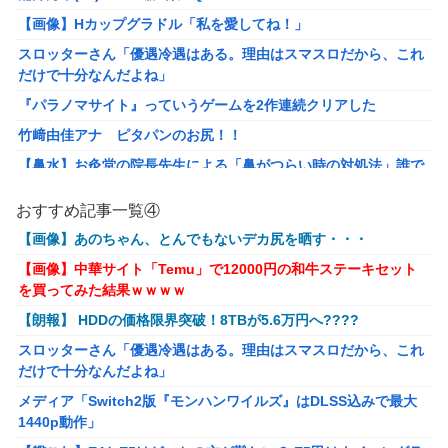
やるやらでっきーのクラス転移ダンジョンサバイバル・闇鍋あん
【画像】Hカップグラドル「私を愛してね！」
こ仕立て 第45話
スロッターさん「優遇冷遇はある。理由はスマスロだから、これ
【画像】『金田一少年の事件簿』で好きな死体ランキング１位が
だけで十分なんだよね」
こちら！
『パラノマサイト』っていうゲームを2作連続クリアした
やる夫のダンジョン運営記180-おまけ31 埋めネタ「17話舞台裏2
竹﨑由佳アナ ピタパンのお尻！！
土産物市・当日」
【鼻水】お灸堂の院長先生による「鼻がつらい時の対処法」誰で
ソフトの入れ替えなんて10秒で済むのにそれを面倒くさいとか
も簡単にできると話題に
DL版選ぶ理由だわとかなんなんアホなのか
おすすめ記事一覧④
メディア「Switch2版『モンハンワイルズ』はDLSS込みで最大
【ウマ娘】夜に食べるアイスおいち！「きーん」ってするち。
1440p動作」
【画像】あのちゃん、とんでもないデカ尻を晒す・・・
【にじさんじ】本日20時から、ののはとあゆゆでコラボ！
【艦これ】E4とE5はどっちの方が難しい？ E5甲はウイニングラ
【画像】中華サイト「Temu」で12000円の和牛ステーキセット
広島県知事ら「核抑止論、根本的におかしい。軍拡競争を助長し
ンって聞いたんだけど
を買ってみた結果ｗｗｗｗ
世界を不安定化させるだけ」
【艦これ】今から提督に着任するなら皆吹雪初期艦なんだろうか
【朗報】 HDDの価格限界突破！8TBが5.6万円へ????
部屋作りゲーム、確率で出現するイカを見るとクラッシュする不
【ライザのアトリエ】キューズQ「ライザ(ライザリン・シュタウ
スロッターさん「優遇冷遇はある。理由はスマスロだから、これ
具合が発生
ト)ウェディングStyle」フィギュア【予約開始】
だけで十分なんだよね」
積水ハウス「地面師に55億円騙し取られた…」ワイ「はえーかわ
【〈物語〉シリーズ】セガ「忍野忍」「斧乃木余接」プライズフ
メディア「Switch2版『モンハンワイルズ』はDLSS込みで最大
いそう…会社滅茶苦茶やろなぁ」
ィギュア【彩色原型公開】
1440p動作」
【激震】韓国人「韓国サッカー協会、W杯・五輪で複数回の性接