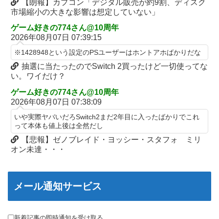
【朗報】カプコン「デジタル販売が約9割、ディスク
ブチギレｗｗｗ
【幽霊否定派、完全論破】幽霊がいないなら午前2時に一人で墓
市場縮小の大きな影響は想定していない」
石を木刀で叩き割れるよな？ｗｗｗｗｗ
【〈物語〉シリーズ】セガ「忍野忍」「斧乃木余接」プライズフ
ィギュア【彩色原型公開】
ゲーム好きの774さん@10周年
神谷玲子の新台は神ぱち!? #75【「e七つの大罪3」1回転で大当
2026年08月07日 07:39:15
たり＝速さが段違い！渾身のRUSHに神谷が挑む！！】
三菱自動車、「パジェロ」の中型版・小型版も発売へ
※1428948という設定のPSユーザーはホントアホばかりだな
【実戦報告】Lストリートファイター6の評判まとめ！ヤレる感が
【衝撃】 中国製ルーター20機種にバックドア発見！ ネットに繋
微妙！？もう稼働貢献週の予想をするユーザーも！？
抽選に当たったのでSwitch 2買ったけど一切使ってな
ぐだけで35秒ごとに中国のサーバーと通信
い。ワイだけ？
4号機ジジイ「どんなノーマルタイプでも下皿はガッチガチがデ
影山優佳、赤ランジェリー×網タイツがスケベ過ぎる！只の痴女
フォ」←マジで無駄な事やってるよな
ゲーム好きの774さん@10周年
だろ・・・
2026年08月07日 07:38:09
【画像】田中みな実さん、妊娠中とは思えないヒール姿で登場し
【有能】政府「トラックはサービスエリア利用有料化すればサボ
てしまう
いや実際ヤバいだろSwitch2まだ2年目に入ったばかりでこれ
らず走るし流問題解決じゃね？」
って本体も値上後は全然だし
ワイ手取り15万正社員→副業でウーバーやってるんやが金がない
母と一緒の時に、明らかに足に障害がある方が歩いていた。母
【悲報】ゼノブレイド・ヨッシー・スタフォ ミリ
「なんであんな歩き方なの？ふざけてるの？」
株式投資、若年男性の自信喪失の原因に-6割超が「人生の敗者」
オン未達・・・
自認
伊勢鈴蘭さん、コカ・コーラ愛を全力アピール！
韓国警察、大韓サッカー協会を家宅捜索 代表監督選考巡り
今季もタイトル獲得を目指すFC町田ゼルビア黒田剛監督が抱負を
語る
メール通知サービス
パヨク「アジア人民、中国人民と連帯して戦おー！悪政高市を打
倒するぞー！」
富士登山ツアー中に64歳男性死亡 8合目付近で意識失う
積水ハウス「地面師に55億円騙し取られた…」ワイ「はえーかわ
細井くんの彼女、寝取らせOKだってよ3
新着記事の即時通知を受け取る