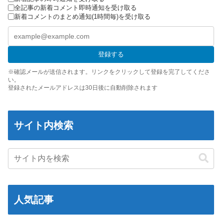
いそう…会社滅茶苦茶やろなぁ」
【ポケモンGO】「色違い000個体」とかい逆にレアな個体
全記事の新着コメント即時通知を受け取る
【悲報】茂木敏充外相、『大炎上』してしまう！！！！！！！
新着コメントのまとめ通知(1時間毎)を受け取る
外国人「2002年W杯は?」韓国サッカーに衝撃的不祥事！W杯予
「電車で女性が失神したら無言の男が真横についてきた」とタレ
選でレフリーへの性的接待発覚！海外騒然！【海外の反応】
ントが主張、虚言疑惑が出ると「その男の垢を発見した」と追加
【ウマ娘】わたしの全力受け止めて♡ ←「またへんないきものが
主張するも……
登録する
ふえてる…」
なんでみんなそんなに共産主義嫌なん？
※確認メールが送信されます。リンクをクリックして登録を完了してくださ
い。
【バンダイ】「食玩」「プライズ」「ガシャポン」2026年8月発
登録されたメールアドレスは30日後に自動削除されます
売商品【発売スケジュール】
【悲報】AV女優さん、キモオタチー牛弱男どもの「おはよう」に
ブチギレｗｗｗ
サイト内検索
【〈物語〉シリーズ】セガ「忍野忍」「斧乃木余接」プライズフ
ィギュア【彩色原型公開】
【ナイトレイン】 舐め腐ったネタビルドで床舐めしまくる「俺っ
て面白いやろ？」みたいな寒い奴
三菱自動車、「パジェロ」の中型版・小型版も発売へ
【ウルトラQ】 「ナメゴン」とかいうシリーズ初の宇宙怪獣
人気記事
【衝撃】 中国製ルーター20機種にバックドア発見！ ネットに繋