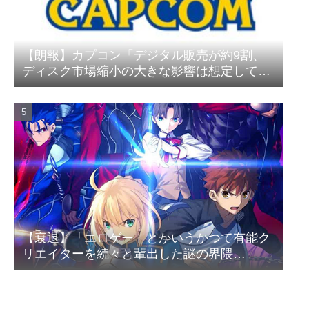
【朗報】カプコン「デジタル販売が約9割、
ディスク市場縮小の大きな影響は想定してい
ない」
【衰退】「エロゲー」とかいうかつて有能ク
リエイターを続々と輩出した謎の界隈
wwwww