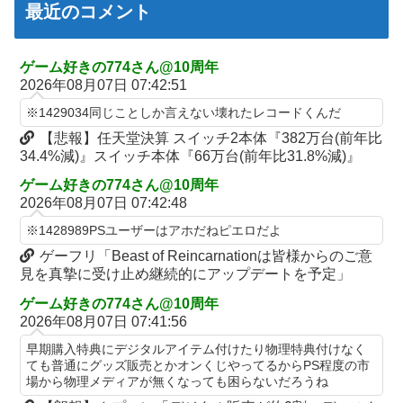
最近のコメント
は……
ｗｗｗ
【衝撃】クルタ族虐 殺の犯人、ツェリードニヒで確定！クロロの
【悲報】ワンダンス作者「手書きでダンスアニメ描いてみまし
演劇のせいで2人も無駄死ににwwww
た」←アニメの当てつけにしか見えないと話題に
ゲーム好きの774さん@10周年
2026年08月07日 07:42:51
【悲報】ライター「ちいかわが反社とコラボしてた」ﾊﾟｼｬｯ
エアギアって再アニメ化したら良さそうじゃない？ ちゃんとエロ
さとか大暮のセンスを忠実に再現して
死神のコスプレをして隣のビルの屋上から病院を眺めていた男を
※1429034同じことしか言えない壊れたレコードくんだ
逮捕ｗｗｗ
涌井秀章(40) 2.88 3勝1敗 4QS K/BB10.00
【悲報】任天堂決算 スイッチ2本体『382万台(前年比
34.4%減)』スイッチ本体『66万台(前年比31.8%減)』
【画像】コスプレイヤーが死ぬ気で痩せた結果ｗｗｗｗ
神谷玲子の新台は神ぱち!? #75【「e七つの大罪3」1回転で大当
たり＝速さが段違い！渾身のRUSHに神谷が挑む！！】
【悲報】福岡の電車、完全にやらかす。構内アナウンスでド下ネ
ゲーム好きの774さん@10周年
2026年08月07日 07:42:48
タを連発するｗｗｗｗｗ
【実戦報告】Lストリートファイター6の評判まとめ！ヤレる感が
微妙！？もう稼働貢献週の予想をするユーザーも！？
【ROBOT魂】 88,000のミーティアが二次も即完売なの大人気す
※1428989PSユーザーはアホだねピエロだよ
ぎる…
4号機ジジイ「どんなノーマルタイプでも下皿はガッチガチがデ
ゲーフリ「Beast of Reincarnationは皆様からのご意
フォ」←マジで無駄な事やってるよな
見を真摯に受け止め継続的にアップデートを予定」
【日向坂46】 かほりん、ありのままの姿・・・【藤嶌果歩1st写
真集】
冷笑系パチンカスさん「フルカスは脳死？成人男子がパチンコの
ゲーム好きの774さん@10周年
演出に一喜一憂してる方が脳死なんよ」
2026年08月07日 07:41:56
【パ順位】鷹========猫-公=====檻-/==鴎=========鷲
（2026.8.5）
【バンダイ】「食玩」「プライズ」「ガシャポン」2026年8月発
早期購入特典にデジタルアイテム付けたり物理特典付けなく
売商品【発売スケジュール】
ても普通にグッズ販売とかオンくじやってるからPS程度の市
【悲報】みのもんたさん、代表作が「クイズミリオネア」しかな
場から物理メディアが無くなっても困らないだろうね
い
【悲報】AV女優さん、キモオタチー牛弱男どもの「おはよう」に