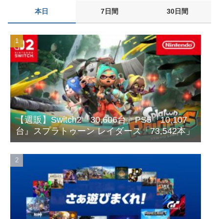
ぐだけで35秒ごとに中国のサーバーと通信
本日
7日間
30日間
【艦これ】 募：ヴィスビィの触媒
影山優佳、赤ランジェリー×網タイツがスケベ過ぎる！只の痴女
だろ・・・
西武・中村剛也、一軍昇格が秒読み！
フジ『有吉の夏休み』今夏も放送へ 有吉弘行の意味深発言でフ
ワちゃん復帰説が急浮上
【有能】政府「トラックはサービスエリア利用有料化すればサボ
らず走るし流問題解決じゃね？」
【週販】Switch2『30,606台』PS5『10,107
母と一緒の時に、明らかに足に障害がある方が歩いていた。母
「なんであんな歩き方なの？ふざけてるの？」
台』スプラトゥーン レイダース「73,542本」
ソフトの入れ替えなんて10秒で済むのにそれを面倒くさいとか
DL版選ぶ理由だわとかなんなんアホなのか
ガルシア 打率.230 13打数3安打 2本塁打 7打点
伊勢鈴蘭さん、コカ・コーラ愛を全力アピール！
【速報】れいわ新選組さん「いのちの党」に改名ｗｗｗｗｗｗｗ
ｗ