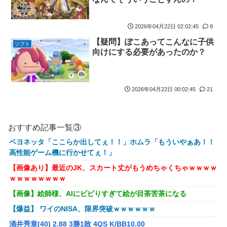
【ウマ娘】（悲報）ナイスネイチャ、討ち取られる
【画像あり】ワイ、今更SSSS.GRIDMANを観賞するも面白過ぎ
2026年04月22日 02:02:45
8
て今まで観てなかったを後悔する…
【疑問】ぽこあってこんなに子供
ソフト
【バンダイ】「食玩」「プライズ」「ガシャポン」2026年8月発
向けにする必要があったのか？
売商品【発売スケジュール】
【悲報】AV女優さん、キモオタチー牛弱男どもの「おはよう」に
ブチギレｗｗｗ
2026年04月22日 00:02:45
21
【〈物語〉シリーズ】セガ「忍野忍」「斧乃木余接」プライズフ
ィギュア【彩色原型公開】
【画像】令和最新版のあのちゃん、可愛過ぎてワイらにブッ刺さ
おすすめ記事一覧③
りまくりw w w w w w
ベヨネッタ「ここらか出してぇ！！」ホムラ「もういやぁあ！！
【ナイトレイン】 舐め腐ったネタビルドで床舐めしまくる「俺っ
高性能ゲーム機に行かせてぇ！」
て面白いやろ？」みたいな寒い奴
【画像あり】最近のJK、スカート丈がもうめちゃくちゃｗｗｗｗ
連合のモルモット部隊の部隊長になりました 第45話
ｗｗｗｗｗｗｗｗ
【ウルトラQ】 「ナメゴン」とかいうシリーズ初の宇宙怪獣
【画像】絵師様、AIにビビりすぎて絵が目茶苦茶になる
【デレマス】 橘ありす「あなたの瞳には」
【爆益】 ワイのNISA、限界突破ｗｗｗｗｗｗ
【艦これ】 募：ヴィスビィの触媒
涌井秀章(40) 2.88 3勝1敗 4QS K/BB10.00