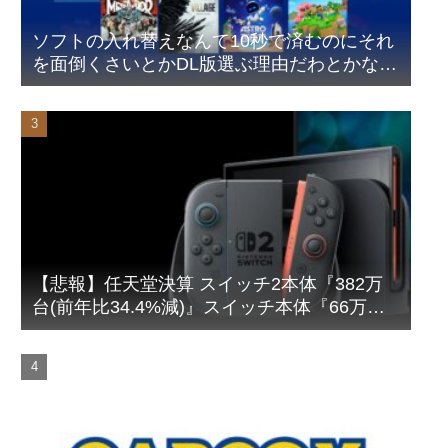
【画像】ワイのS&P500、逝くｗ
ソフトの入れ替えなんて10秒で済むのにそれ
【悲報】観光客「やっぱり本場のジンギスカンは美味い！」道民
ワイ「ぷっwwww」
を面倒くさいとかDL版選ぶ理由だわとかなん
なんアホなのか
【衝撃】ハンターハンター、とんでもねえ伏線が発掘される。ク
ルタ族の虐殺犯人がツェリードニヒだった模様！
【ウマ娘】わたしの全力受け止めて♡ ←「またへんないきものが
ふえてる…」
【悲報】任天堂決算 スイッチ2本体『382万
台(前年比34.4%減)』スイッチ本体『66万台
(前年比31.8%減)』