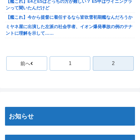
【バンダイ】「食玩」「プライズ」「ガシャポン」2026年8月発
【艦これ】E4とE5はどっちの方が難しい？ E5甲はウイニングラ
待を行い審判を買収していたことが発覚…（ﾌﾞﾙﾌﾞﾙ」＝韓国の反
売商品【発売スケジュール】
ンって聞いたんだけど
応
結婚相談所職員さん、子なし女にド正論を述べてしまう…
【艦これ】今から提督に着任するなら皆吹雪初期艦なんだろうか
【元NMB48】安部若菜、卒業して早くもお酒解禁
週間少年ジャンプのグッズ(43億円分)を注文してキャンセルした
ミヤネ屋に出演した左派の社会学者、イオン爆発事故の例のテナ
冨里奈央ちゃん、罰ゲームのセミをずっと気にしてたｗ【乃木坂
32歳女が逮捕
ントに理解を示して……
46】
今年3月のベントレーひき逃げ事件で逮捕された男、韓国籍だっ
【草】アル中「水飲みたくない！」 グラス「はい転倒」
モーニング娘。'25『気になるその気の歌』ってガチで名曲だと思
た模様…自称インフルエンサー→実際はフェラーリの見積もりだ
「こんな事になるんやから強制置き配は止めておくべき」とユー
うんだけど
け投稿など嘘だらけｗｗｗｗｗｗｗｗ
ザーがドン引き、UberEatsが導入した強制置き配が起こしたの
5期・6期 人気ランキング
1
2
前へ
【悲報】桐谷さん「人生かけて7億円貯めたのにガンで死ぬか
は……
冨里奈央ちゃん、おへそ見せガチでエグいって・・・
も。もっと素直に遊べばよかった。」
女さん、ワンピースグッズを大量注文→全キャンセルで逮捕ｗｗ
れいわ新選組、党名変更を発表 新党名は...
ｗ
精神科に通院してるけど「ヤンキー・ギャル・体育会系・茶髪や
【日向坂46】 かほりん、ありのままの姿・・・【藤嶌果歩1st写
金髪の人」を待合室で一度も見たことない
真集】
ミヤネ屋に出演した左派の社会学者、イオン爆発事故の例のテナ
【画像】スト6に彗星の如く現れたフィリピン人キャラが可愛す
ントに理解を示して……
ぎると話題に！
お知らせ
【草】アル中「水飲みたくない！」 グラス「はい転倒」
周囲の人「おい見ろよ…」「一人で来てんのかな…？ｗ」「腹で
けーｗ」一人焼肉ワイ「……ッ…！」
「こんな事になるんやから強制置き配は止めておくべき」とユー
ザーがドン引き、UberEatsが導入した強制置き配が起こしたの
【衝撃】ワイ、偏差値30台の高校に入学した結果ｗｗｗｗｗｗｗ