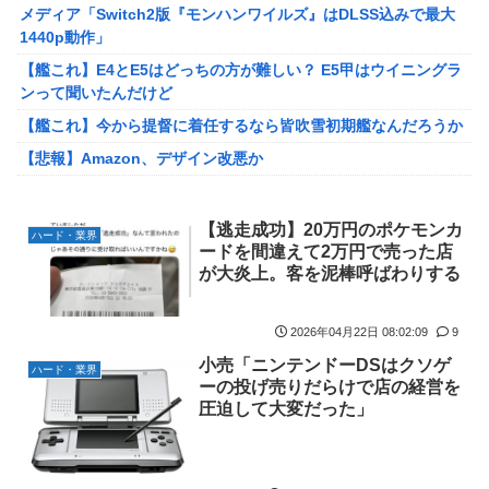
メディア「Switch2版『モンハンワイルズ』はDLSS込みで最大
【艦これ】バニ黒潮親潮 他
1440p動作」
中西悠理アナ 袖口からインナーチラ見え！！
【艦これ】E4とE5はどっちの方が難しい？ E5甲はウイニングラ
【ポケモンGO】リモート交換って 大半が交換レート合わせない
ンって聞いたんだけど
奴多くね？
【艦これ】今から提督に着任するなら皆吹雪初期艦なんだろうか
【衝撃】クルタ族虐 殺の犯人、ツェリードニヒで確定！クロロの
【悲報】Amazon、デザイン改悪か
演劇のせいで2人も無駄死ににwwww
【速報】専門家「イオンモール熊本の爆心地に”こんなもの”があ
【悲報】ライター「ちいかわが反社とコラボしてた」ﾊﾟｼｬｯ
ったんだけど…」
【逃走成功】20万円のポケモンカ
死神のコスプレをして隣のビルの屋上から病院を眺めていた男を
ハード・業界
【画像】かつて天下を獲っていたYouTuberの現在ｗｗｗｗ
ードを間違えて2万円で売った店
逮捕ｗｗｗ
が大炎上。客を泥棒呼ばわりする
【速報】熊本イオンモール、爆発の原因は『これ』の可能性
【画像】コスプレイヤーが死ぬ気で痩せた結果ｗｗｗｗ
【悲報】コレコレ、月収1億円ｗｗｗそりゃ外出るのにボディガ
【ROBOT魂】 88,000のミーティアが二次も即完売なの大人気す
2026年04月22日 08:02:09
9
ードつけるわ…
ぎる…
小売「ニンテンドーDSはクソゲ
【悲報】有名漫画家、がんを公表「大腸癌になってしまいまし
ハード・業界
【デレマス】 紗南「アイドルに似合うポケモン？」
ーの投げ売りだらけで店の経営を
た。肝臓に転移も見られてステージ4です」
圧迫して大変だった」
ブラッドボーン全クリしたんだが
伊勢鈴蘭さん、コカ・コーラ愛を全力アピール！
【画像】田中みな実さん、妊娠中とは思えないヒール姿で登場し
無期懲役、去年の仮釈放わずか４人…もう実質終身刑だった
てしまう