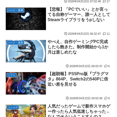
【画像】田中みな実さん、妊娠中とは思えないヒール姿で登場し
2026年04月22日 07:02:48
17
ワイ手取り15万正社員→副業でウーバーやってるんやが金がない
てしまう
【悲報】「PCでいい」とか言っ
株式投資、若年男性の自信喪失の原因に-6割超が「人生の敗者」
ハード・業界
【画像】令和最新版のあのちゃん、可愛過ぎてワイらにブッ刺さ
てる自称ゲーマー、誰一人として
自認
りまくりw w w w w w
Steamライブラリをうpしない
【緊急】お笑いジャングルポケット斉藤慎二被告に懲役7年の求
【画像】日焼け口リの締まったお尻っていいよね！ｗｗｗｗｗ
刑←これ…
2026年04月22日 06:32:47
11
熊本･八代港で自衛隊の「病院船」が医療提供開始、診察と薬剤
【ウマ娘】セイちゃんの攻撃力を見よ！！！
処方…被災者向け大浴場も！
やべえ、自作ゲーミングPC完成
ハード・業界
【悲報】人気配信者「はっきり言う、ジャングリア沖縄ほんとー
したら飽きた。制作開始から1か
【悲報】コメ農家「高市総理には愛想尽かした」売値は生産原価
ーーーーーーーにおもんない！！！！」→炎上
月は楽しめたな
の半分以下に…肥料代や燃料代は高騰「今年でやめる」農家も
海外「全部日本の真似だったのか…」 日本の普通のテレビ番組が
【悲報】かつての「快楽天」が微妙になったわけｗｗｗｗｗ
最新SNSの数十年先を行っていたと話題に
2026年04月22日 06:02:47
6
【有能】政府「トラックはサービスエリア利用有料化すればサボ
【艦これ】これがラ級ちゃんの水着modeか・・・！
【超朗報】PS5Pro版『プラグマ
らず走るし流問題解決じゃね？」
ソフト
ぐらんぶる Season 3 第5話 感想：耕平がタレントの替え玉に！
タ』864P、Switch2の540Pに倍
ジャグラーやってる奴ってヤバいの多すぎじゃね？？？
近い差を見せる
奇行にはちゃんと意味があった！
今季もタイトル獲得を目指すFC町田ゼルビア黒田剛監督が抱負を
竹﨑由佳アナ ピタパンのお尻！！
語る
2026年04月22日 04:02:46
6
【ウマ娘】セイちゃんの攻撃力を見よ！！！
人気だったゲームで新作スマホゲ
【画像】島田フミカネ先生、ひたすらエッチな絵を上げ続ける存
ソシャゲ
ー作ったら人気低迷しちゃった←
在になってしまう
なんでそういうことすんの？