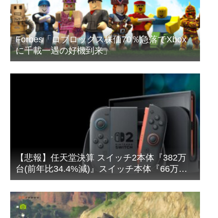
Forbes「ロブロックス株価70％急落でXbox
に千載一遇の好機到来」
【悲報】任天堂決算 スイッチ2本体『382万
台(前年比34.4%減)』スイッチ本体『66万台
(前年比31.8%減)』