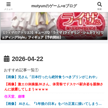
mutyunのゲーム+αブログ
メニュー
検索
【ライザのアトリエ3】キューズQ「ライザ (ライザリン・シュタウト) ウ
ェディングStyle」フィギュア【予約開始】
2026-04-22
おすすめ記事一覧①
【画像】兄さん「日本行ったら絶対食うべきプリンがこれや」
【画像】激エロ体操服JKさん、体育祭でドスケベ駅弁姿を親御さ
んに披露してしまうｗｗｗｗ
任天堂、崩壊
【画像】 AIさん、『1年後の日本』をバカ正直に描いてしまう…