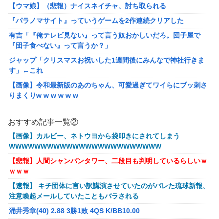
【ウマ娘】（悲報）ナイスネイチャ、討ち取られる
『パラノマサイト』っていうゲームを2作連続クリアした
有吉「『俺テレビ見ない』って言う奴おかしいだろ。団子屋で
『団子食べない』って言うか？」
ジャップ「クリスマスお祝いした1週間後にみんなで神社行きま
す」←これ
【画像】令和最新版のあのちゃん、可愛過ぎてワイらにブッ刺さ
りまくりw w w w w w
オワコン扱いされていたデジモンさん、令和に全盛期を超える利
益を生み出していた
おすすめ記事一覧②
【爆笑ｗ】バッグひったくりを試みた男、バイクを盗られる！
【画像】カルビー、ネトウヨから袋叩きにされてしまう
WWWWWWWWWWWWWWWWWWWWWWWW
【動画】新型のさすまた、限界突破www
【悲報】人間シャンパンタワー、二段目も判明しているらしいｗ
メディア「Switch2版『モンハンワイルズ』はDLSS込みで最大
ｗｗｗ
1440p動作」
【速報】 キチ団体に言い訳講演させていたのがバレた琉球新報、
【艦これ】E4とE5はどっちの方が難しい？ E5甲はウイニングラ
注意喚起メールしていたこともバラされる
ンって聞いたんだけど
涌井秀章(40) 2.88 3勝1敗 4QS K/BB10.00
【艦これ】今から提督に着任するなら皆吹雪初期艦なんだろうか