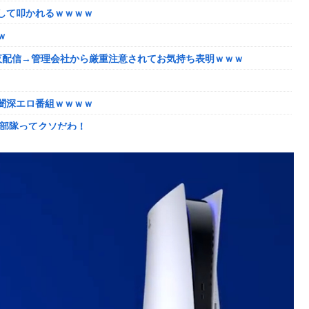
して叩かれるｗｗｗｗ
告(19)に無期懲役の判決←これ、妥当だと思う？？？？？？
ｗ
らいことになってしまうw w w w w w w
夜配信→管理会社から厳重注意されてお気持ち表明ｗｗｗ
別な生き様に各国から称賛の声
しか使わない客にお気持ち表明してしまう←コレどっちが悪いん
闇深エロ番組ｗｗｗｗ
動部隊ってクソだわ！
の部類だったと判明ｗｗｗｗｗｗｗｗｗ
向き合います！」X民「高市だから叩いて良いをやってるのがお前
由がこちら‥日米との異例の共同介入によって記録的なウォン・ド
ブライブ！】
明日（8月9日）から12日間毎日放送へ
とチンチクリンに見えてしまう
しまったディズニー信者、帰国後『本家』に失望する事態に
だったと判明ｗｗｗｗｗｗｗｗｗ
…？」
話題に
込んだ米が売れず「損切り祭り」開幕へ