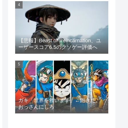
【悲報】Beast of Reincarnation、ユ
ーザースコア6.5のクソゲー評価へ
ガキ「世界を救います」←飽きた。
おっさんにしろ