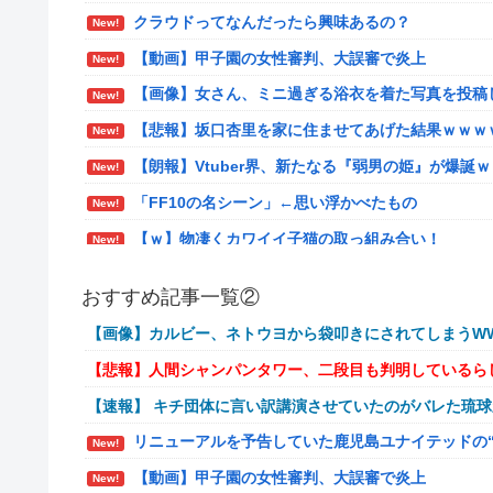
クラウドってなんだったら興味あるの？
New!
【動画】甲子園の女性審判、大誤審で炎上
New!
【画像】女さん、ミニ過ぎる浴衣を着た写真を投稿
New!
【悲報】坂口杏里を家に住ませてあげた結果ｗｗｗ
New!
【朗報】Vtuber界、新たなる『弱男の姫』が爆誕
New!
「FF10の名シーン」←思い浮かべたもの
New!
【ｗ】物凄くカワイイ子猫の取っ組み合い！
New!
【悲報】オーケストラ演奏家「ゲーム音楽をやらな
New!
おすすめ記事一覧②
【艦これ】でもイベントのたびに思うんだ 空母機
New!
【画像】カルビー、ネトウヨから袋叩きにされてしまうWW
【艦これ】ひみつの通り道 他
New!
【悲報】人間シャンパンタワー、二段目も判明しているら
【艦これ】ナマケモノアガノウサギ 他
New!
【速報】 キチ団体に言い訳講演させていたのがバレた琉
【艦これ】競泳水着いんのかよ
New!
リニューアルを予告していた鹿児島ユナイテッドの
New!
日産e-power、無給油で1980km走行しギネス
New!
【動画】甲子園の女性審判、大誤審で炎上
New!
イーロン・マスク「中国のロボットはデタラメで遠
New!