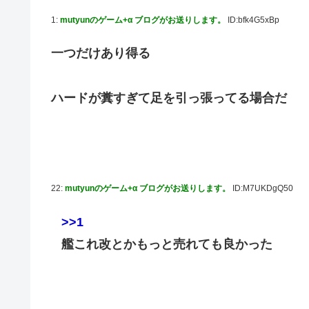
【画像】 YouTubeコメント欄、キレッキレ
1:
mutyunのゲーム+α ブログがお送りします。
ID:bfk4G5xBp
【デレマス】 仮面ライダーバロンＰ第２話「蒼翼の乙女」
一つだけあり得る
【速報】 ひろゆき、離婚ｗｗｗｗｗｗ
やる夫のダンジョン運営記183-雑談所ネタ118 懺悔小
その後」
ハードが糞すぎて足を引っ張ってる場合だ
『マリオカートワールド』はどうすればよかったのか…
やる夫「催眠アプリを手に入れたんだけど……これ必要だっ
【ガンダムＷ】あのメンツのなかでは比較的常識のあるほ
【デレマス】 凛「なにこれ、蒼穹のファフナー？」モバP
22:
mutyunのゲーム+α ブログがお送りします。
ID:M7UKDgQ50
ガキ「世界を救います」←飽きた。おっさんにしろ
>>1
ラブライブ！の犬、だいたい老犬
艦これ改とかもっと売れても良かった
【朗報】AKB48 ロッテとコラボ決定！！
【ウマ娘】コミケで配布予定だった非公式グッズ「オグリキ
を撤回することに…