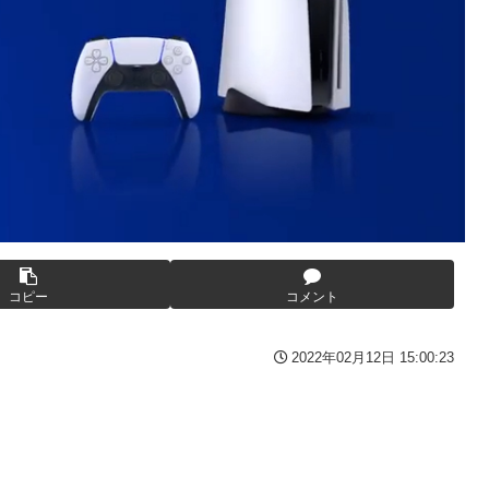
か？
「最高、パン中心の生活には飽き飽きしていて、野菜不足も感じてい
しんぴのビスチェ」可愛い！そしてメドローアやギガバーストきたー！
という批判は害悪。障害者に関わると損をするのは事実。」
ブライブ！】
うが良かったと思っていた」
ｗｗｗｗｗｗｗｗｗｗｗ
に耐えられず東北6県撤退を発表
wwwwwwwwwwww
コピー
コメント
しまったディズニー信者、帰国後『本家』に失望する事態に
2022年02月12日 15:00:23
んの逆転の策がバレちゃった！
な
…