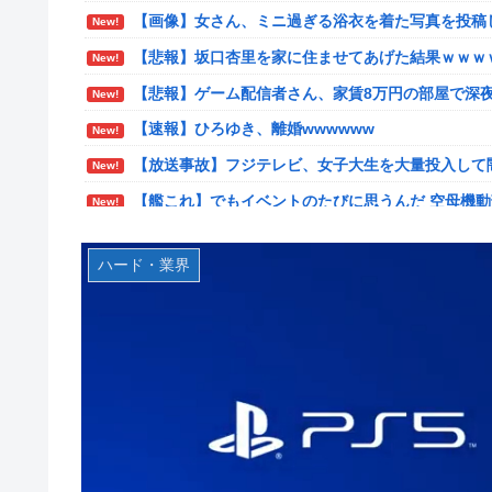
【画像】女さん、ミニ過ぎる浴衣を着た写真を投稿
New!
【速報】北海道江別大学生殺人事件、主犯格の川口被
New!
【悲報】坂口杏里を家に住ませてあげた結果ｗｗｗ
New!
【悲報】女さん、歩行者を轢いた挙句、道路に倒れてどえ
New!
【悲報】ゲーム配信者さん、家賃8万円の部屋で深
New!
海外「日本は戦勝国なんだよ」 戦後の日本人の特
New!
【速報】ひろゆき、離婚wwwwww
New!
【画像】居酒屋さん、6人で長居して会計4939円
New!
【放送事故】フジテレビ、女子大生を大量投入して
や？？？？？？
New!
【艦これ】でもイベントのたびに思うんだ 空母機
女芸人の吉住さん（36）メイクしたら普通に美人
New!
New!
【艦これ】ひみつの通り道 他
【衝撃】蓮舫「蓮舫だから叩いて良いという報道に
New!
New!
だろ」←これ…w w
ハード・業界
【艦これ】ナマケモノアガノウサギ 他
New!
韓国人「韓国が米韓通貨スワップ交渉に全力を注ぐべき理
【虹ヶ咲】「夏はせつ泣き」がキャッチコピーの映画【ラ
ル為替の現実」
フジテレビ「2026 FORMULA1 サマーブレイクSP」を
「斬撃を飛ばす」←ぶっちゃけ好き？嫌い？
お前ら「日本も核武装汁！」←１万発の核弾頭どこに
【悲報】瀬戸環奈がスタイルよすぎて一般男性が隣に並ぶ
海外「日本なんて行くんじゃなかった…」 日本を知って
女芸人の吉住さん（36）メイクしたら普通に美人の部類
【画像】はいだしょうこ（47）「こんなオバサンでいいの
大竹しのぶ「戦争放棄の国であり続けよう」←この投稿が
【悲報】コメ卸大手さん、営業利益83％減 高値で買い