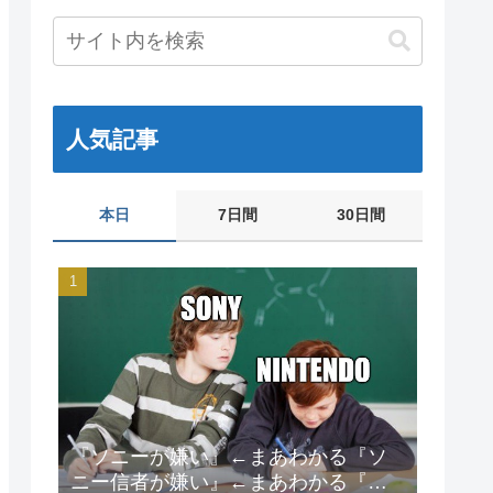
人気記事
本日
7日間
30日間
『ソニーが嫌い』←まあわかる『ソ
ニー信者が嫌い』←まあわかる『任