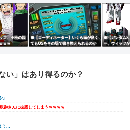
ッズ、小松の顔
※【コーディネーター】いくら頭が良く
※【ガンダムX
ｗｗｗ
てもOSをその場で書き換えられるのか
ー、ウィッツが
ら
ない」はあり得るのか？
や」
を親御さんに披露してしまうｗｗｗｗ
まう…