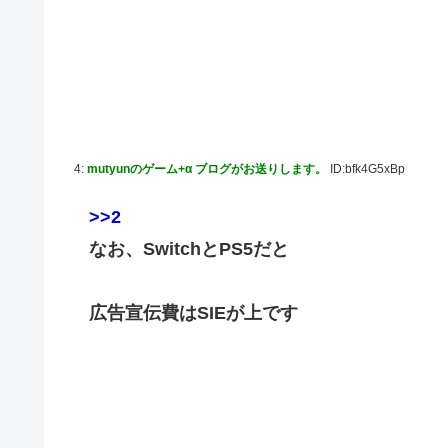
4:
mutyunのゲーム+α ブログがお送りします。
ID:bfk4G5xBp
>>2
なお、SwitchとPS5だと
広告宣伝費はSIEが上です