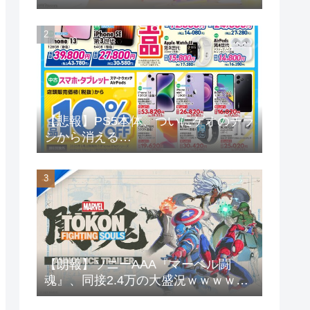
天堂信者が嫌い』←まあわかる
【悲報】PS5本体、ついにゲオのチラ
シから消える…
【朗報】ソニーAAA『マーベル闘
魂』、同接2.4万の大盛況ｗｗｗｗｗ
ｗ