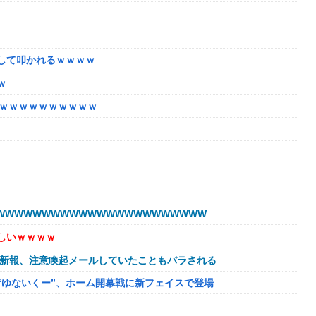
して叩かれるｗｗｗｗ
ｗ
ｗｗｗｗｗｗｗｗｗｗｗ
いと儲からなくなった。本当にイライラする😡」
動部隊ってクソだわ！
WWWWWWWWWWWWWWWWWWWWWW
しいｗｗｗｗ
球新報、注意喚起メールしていたこともバラされる
“ゆないくー”、ホーム開幕戦に新フェイスで登場
記録を達成！→山頂から下ってるだけでした…
隔操作してるだけ」