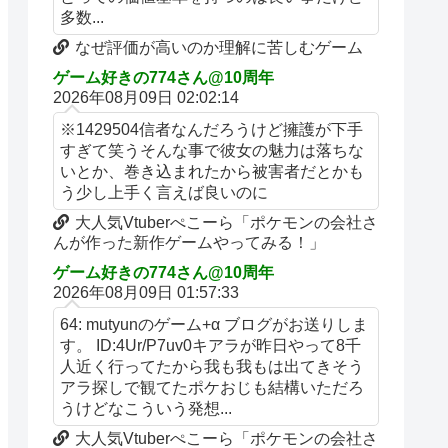
多数...
なぜ評価が高いのか理解に苦しむゲーム
ゲーム好きの774さん@10周年
2026年08月09日 02:02:14
※1429504信者なんだろうけど擁護が下手
すぎて笑うそんな事で彼女の魅力は落ちな
いとか、巻き込まれたから被害者だとかも
う少し上手く言えば良いのに
大人気Vtuberぺこーら「ポケモンの会社さ
んが作った新作ゲームやってみる！」
ゲーム好きの774さん@10周年
2026年08月09日 01:57:33
64: mutyunのゲーム+α ブログがお送りしま
す。 ID:4Ur/P7uv0キアラが昨日やって8千
人近く行ってたから我も我もは出てきそう
アラ探しで観てたポケおじも結構いただろ
うけどなこういう発想...
大人気Vtuberぺこーら「ポケモンの会社さ