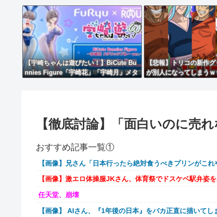
【宇崎ちゃんは遊びたい！】BiCute Bu
【悲報】トリコの新作グ
nnies Figure「宇崎花」「宇崎月」メタ
が別人になってしまうｗ
リックパープルver. プライズフィギュア
【ラウンドワン限定で展開決定】
【徹底討論】「面白いのに売れ
おすすめ記事一覧①
【画像】兄さん「日本行ったら絶対食うべきプリンがこれ
【画像】激エロ体操服JKさん、体育祭でドスケベ駅弁姿
任天堂、崩壊
【画像】 AIさん、『1年後の日本』をバカ正直に描いてし