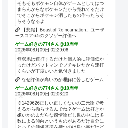
そもそもポケモン自体がゲームとしてはつ
まらんからなポケモンだから売れてるだけ
でそこからポケモン消したもの作ったらそ
らそうなるよ
【悲報】Beast of Reincarnation、ユーザ
ースコア6.5のクソゲー評価へ
ゲーム好きの774さん@10周年
2026年08月09日 02:29:06
無双系は連打するだけと個人的に評価低か
ったけどバットマンでブチキレたから連打
くらいが丁度いいと気付きました
なぜ評価が高いのか理解に苦しむゲーム
ゲーム好きの774さん@10周年
2026年08月09日 02:03:20
※1429626正しい正しくないの二元論で考
えるから拗らせるんでね？ゲームは好きか
嫌いかのまだらな感情論だし世の中には多
数による傾向というものがあるだけ自分に
とっての価値基準を持つのは良い事だけど