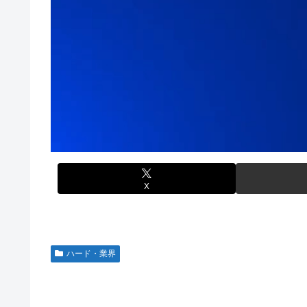
【動画】タイのティパンコーン王子が日本人女性とデート
【避難所】キッチンカー、から揚げや麺類提供 40代女性
「ドラクエ11」攻略感想(54/クリア後)マルティナの「
た」→時事通信タイトル「パン...
私の彼に裏表がなさすぎる 第3話
ドワンゴ川上「みい山への『障害者への配慮が足りない』
【虹ヶ咲】「夏はせつ泣き」がキャッチコピーの映画【ラ
【九州名物】鶏刺し食べた医師、全身麻痺へ…「死んだほ
【ウマ娘】ウマ娘バストTOP20
野田昇吾、初の準優進出目前も「一回希望」で賞典除外
【悲報】ハンターハンター連載再開の様子、全くないｗｗ
高市政権に媚びて偏向報道まみれの産経新聞、コスト上昇
【日向坂46】Zepp Osaka、客席が想像以上にヤバい…
【艦これ】今回ソ連艦てまたユーロの仲間入りしとんのか
【速報】とある魔術の禁書目録、最新刊でヒロイン戦争決着w
X
海外「日本なんて行くんじゃなかった…」 日本を知って
【ウマ娘】セイちゃんの攻撃力を見よ！！！
LIAR GAME -ライアーゲーム- 第17話 感想：秋山さ
ハード・業界
FF4とかいうカッコいい竜騎士が活躍するゲーム最高だよ
【スターウォーズ】グローグーってすごい人気あるんだな