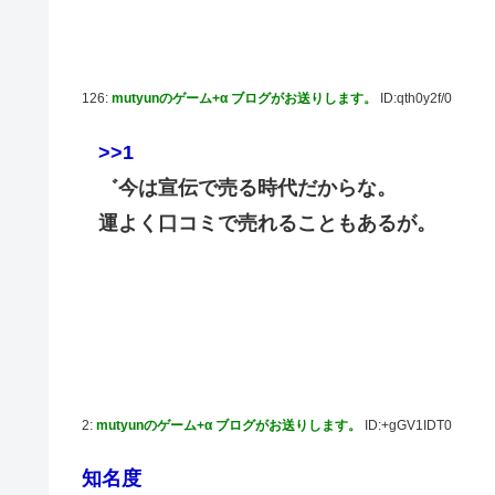
【にじさんじ】石神がミームを堪能しとる
ドラマー兼編曲家「ハロプロのいう『16ビートを刻む』っ
味なのでは？」
126:
mutyunのゲーム+α ブログがお送りします。
ID:qth0y2f/0
韓国人「韓国サッカー協会の性接待報道、海外でも大騒ぎに
だ」「2002年まで疑う価値がある」「国民や国が築いた
>>1
熊本県知事の要請をガン無視したTBS、避難所に取材班
゛今は宣伝で売る時代だからな。
【セクシー】人気美人声優、太ももチラリｗｗｗｗｗｗｗ
運よく口コミで売れることもあるが。
「私達が原爆ドーム前をあけ渡せば核戦争が始まってしま
池田瑛紗ちゃんが｢真珠の耳飾りの少女｣の魅力を語る！！
【朗報】山﨑愛生「けんぱなぱっぱぱん！」←
2:
mutyunのゲーム+α ブログがお送りします。
ID:+gGV1IDT0
知名度