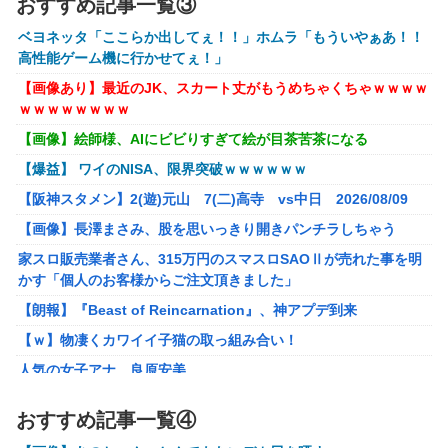
おすすめ記事一覧③
【悲報】八王子の夏祭り、衛生管理終わってた
ベヨネッタ「ここらか出してぇ！！」ホムラ「もういやぁあ！！
【悲報】最新話のモンキー・D・ルフィさん、あまりにも情
高性能ゲーム機に行かせてぇ！」
けなさ過ぎて炎上ｗｗｗ
【画像あり】最近のJK、スカート丈がもうめちゃくちゃｗｗｗｗ
ｗｗｗｗｗｗｗｗ
【速報】USスチール、1800億円の黒字
wwwwwwwwwwwwwwwwwwwwwwww
【画像】絵師様、AIにビビりすぎて絵が目茶苦茶になる
【緊急】AV業界、ぶっ壊れ最強が現れインフレ 環境崩壊ｗ
【爆益】 ワイのNISA、限界突破ｗｗｗｗｗｗ
ｗｗｗ
【阪神スタメン】2(遊)元山 7(二)高寺 vs中日 2026/08/09
【画像】 キャミイの18万円の最新フィギュア、ガチで作り
【画像】長澤まさみ、股を思いっきり開きパンチラしちゃう
込みがエグすぎる
家スロ販売業者さん、315万円のスマスロSAOⅡが売れた事を明
【遊戯王】岩石カメッタースレ
かす「個人のお客様からご注文頂きました」
職場にいる高圧的な女上司が残業後に………。
【朗報】『Beast of Reincarnation』、神アプデ到来
「ライザのアトリエ」仲間キャラ3人の画像＆プロフを公
【ｗ】物凄くカワイイ子猫の取っ組み合い！
開！金髪緑眼のお嬢様「クラウディア」がやっぱり可愛い！
人気の女子アナ 良原安美
ゲームボーイミニに今すぐ収録したいゲームといえば！！
【ウマ娘】ねんどろいど「ダイワスカーレット」「ゴールドシッ
おすすめ記事一覧④
プ」【再販予約開始】
【にじさんじ】たまこ、にじさんじ体操第一踊ってみた『教
育番組に出てるお子さますぎる』