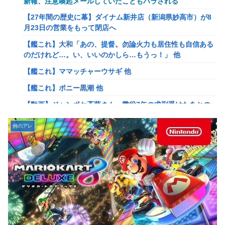
新報、注意喚起メールしていたこともバラされる
異なる2つの完成品を組み合わせてさらにパワーアップする
【27年間の歴史に幕】ダイナム新井店（新潟県妙高市）が8
料理「カツカレー」以外にない
月23日の営業をもって閉店へ
【悲報】陰キャ女さん、勤務中にBeRealしてる同僚をチク
【艦これ】大和「あの、提督。勿論火力も居住性も自信ある
ってクビにさせたエピソードを大公開←これガチだと思
のだけれど…。い、いいのかしら…もうっ！」 他
う？？？？？
【艦これ】ママッチャーウサギ 他
【目からうろこ】生姜やニンニクの保存法「全部すりおろし
【艦これ】ポニー黒潮 他
てぴちっとして冷凍」
【動画】ジャンポケ斉藤さん、懲役7年の求刑受けたあとの
漫☆画太郎読切作品「ドラゴンボール外伝」
TikTokライブ配信がヤバすぎると話題に
【今はやってない】審判への性接待疑惑…大韓サッカー協会
wwwwwwwwwwwwwwwwwwww
例のアレ
が声明「現在は一切発生していない」
【悲報】イオン、完全にヤケクソになるｗｗｗｗ
【悲報】ポケポケ、1年で1600万人が引退・・・
【画像】ギルティ炭酸、遂にライバルが登場するｗｗｗｗ
【動画】ルビィちゃん、浜田雅功に首を絞められたせいで
【緊急】AV業界、ぶっ壊れ最強が現れインフレ 環境崩壊ｗ
段々おかしな仕事が増える
ｗｗｗ
【画像】みいちゃんと山田さん、日本の警察なめすぎで炎上
【画像】株の暴落を描いた漫画、ガチで怖いwwwww
ｗｗｗｗwｗｗｗｗｗｗｗｗｗ
【画像】東海道新幹線の自由席、ガチで終わるｗｗｗｗ
【画像】ADHDとの旅行、大変すぎておわるwwwwww