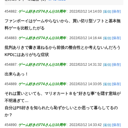
ント欄が炎上してしまう…
流産した私にコトメ「子供がいなくなって羨ましい。優雅にお菓
454882:
ゲーム好きの774さん@10周年
:
2022/02/12 14:14:03
[保存]
[返信]
子食べられるもんね」絶望する私に言い放った。その後、夫に話
ファンボーイはゲームやらないから、買い切り型ソフトと基本無
して着拒＆完全絶縁←義両親がまともなのが救いだな
料ゲーを比較したがる
「ライザのアトリエ」仲間キャラ3人の画像＆プロフを公開！金
髪緑眼のお嬢様「クラウディア」がやっぱり可愛い！
454883:
ゲーム好きの774さん@10周年
:
2022/02/12 14:16:44
[保存]
[返信]
【画像】 おま●このプラモ、工●チすぎるｗｗｗｗｗｗｗｗｗｗ
批判ありきで書き連ねるから前後の整合性とか考えないんだろう
KPDにはありがちな症状
【動画】 Z世代「このアニメのOP、なんかキモくね？」ｗｗｗｗ
ｗｗｗｗｗｗｗｗ
454887:
ゲーム好きの774さん@10周年
:
2022/02/12 14:31:32
[保存]
[返信]
【狂気】 日本のシングルマザー、娘の前でバックで激しく突かれ
出来らあっ！
てしまう・・・（動画）
454889:
ゲーム好きの774さん@10周年
:
2022/02/12 14:33:05
[保存]
【試合実況】西武スタメン 先発:武内夏暉（2026.8.9）
[返信]
後藤真希(40)さんが令和の現役アイドルと並んだ結果ｗｗｗｗｗ
それは置いといても、マリオカート８を”好きな事”を隠す意味が
ｗｗ
不明過ぎて…
(；´ん`)「うちの兄貴、戒名を最安でお願いしたら三文字だった
自分はPS好きを知られたら恥ずかしいとか思って暮らしてるの
わ」
か？
パート辞めるって報告した時に迷惑だって言ってくる社員がい
454890:
ゲーム好きの774さん@10周年
:
2022/02/12 14:33:42
[保存]
[返信]