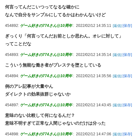
て、その人の不満を言い返してしまった
何言ってんだこいつってなるな確かに
【朗報】PlayStation®のキャラクターたちは、みんなで海に行く
なんで自分をサンプルにしてるかはわかんないけど
そうですよ
西武・林安可、左膝痛で登録抹消
454892:
ゲーム好きの774さん@10周年
:
2022/02/12 14:35:11
[保存]
[返信]
初ハロコン出演の杉山結菜ちゃん、鋼の心臓のお知らせ「今回も
ぎっくり「何言ってんだお前としか思わん。オレに対して」
緊張してません」
ってことだな
PUSHボタンが激熱だった頃のパチスロに戻りてぇよな…
454893:
ゲーム好きの774さん@10周年
:
2022/02/12 14:35:14
[保存]
[返信]
(；´ん`)「うちの兄貴、戒名を最安でお願いしたら三文字だった
こういう無能な働き者がプレステを堕としている
わ」
【ウマ娘】ライツ博士ってちゃんとお風呂入れてるんやろか？
454894:
ゲーム好きの774さん@10周年
:
2022/02/12 14:35:56
[保存]
[返信]
【悲報】アパート契約ワイ「見積もりの鍵交換費20万って何です
例のアレ記事が大量やん
か？」不動産屋「鍵を新しい物に交換したのです」
ダイレクトの効果抜群じゃないか
海外「この裏切りは予想外（笑）」アニメ『黄泉のツガイ』第18
454897:
ゲーム好きの774さん@10周年
:
2022/02/12 14:43:45
[保存]
[返信]
話 海外反応
意味のない比較して何になるんだ？
意味不明すぎて正常な人間じゃないのだけは分った
454898:
ゲーム好きの774さん@10周年
:
2022/02/12 14:47:06
[保存]
[返信]