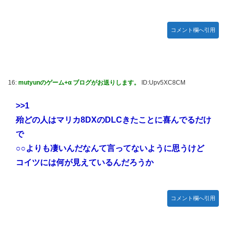
【動画】 Z世代「このアニメのOP、なんかキモくね？」ｗ
ｗｗｗｗｗｗｗｗｗｗｗ
コメント欄へ引用
フードの神様は戯れに聖杯戦争をしてみたいそうです 第8回
第41話
ゲームボーイミニに今すぐ収録したいゲームといえば！！
やる夫のダンジョン運営記189-雑談所ネタ 第123話「なぜな
16:
mutyunのゲーム+α ブログがお送りします。
ID:Upv5XC8CM
にキャス狐さん・世界改変」
【朗報】PlayStation®のキャラクターたちは、みんなで海
>>1
に行くそうですよ
殆どの人はマリカ8DXのDLCきたことに喜んでるだけ
【にじさんじ】たまこ、にじさんじ体操第一踊ってみた『教
で
育番組に出てるお子さますぎる』
○○よりも凄いんだなんて言ってないように思うけど
【モーニング娘。'26】バラライカでコサックダンスを踊る
コイツには何が見えているんだろうか
井上春華、めっちゃ上手い
蓮ノ空×石川県コラボ「おいでよ！石川大観光Ⅱ」＆加賀温
泉郷コラボが本日8/10同時スタート！詳細まとめ【ラブライ
コメント欄へ引用
ブ！】
トルネコの大冒険シリーズがリメイクされたり新作発売され