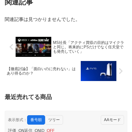
関連記事
いたｗｗｗｗｗｗｗｗｗｗｗｗｗｗｗｗｗ
【悲報】ハザード焚いて路肩に止めてたロードスター、直線道路
【悲報】「災害時はイオンへ避難」が前提だった自治体、不安の
なのに容赦なく突っ込まれる
声が相次ぐ
【悲報】「災害時はイオンへ避難」が前提だった自治体、不安の
関連記事は見つかりませんでした。
日本の永住権、年収要件が一気に厳格化→外国人・市民ら「差別
声が相次ぐ
だ！」と抗議
日本の永住権、年収要件が一気に厳格化→外国人・市民ら「差別
橋下徹＆古市憲寿、中居正広問題でフジ第三者委員会を批判
だ！」と抗議
MS社長「アクティ買収の目的はマイクラ
と同じ。将来的にPSだけでなく任天堂で
【動画】ルビィちゃん、浜田雅功に首を絞められたせいで段々お
橋下徹＆古市憲寿、中居正広問題でフジ第三者委員会を批判
も発売していく」
かしな仕事が増える
住宅街の隣に巨大データセンター爆誕。三井不動産「排熱？低周
【画像】みいちゃんと山田さん、日本の警察なめすぎで炎上ｗｗ
波音？データはまだ出せません」住民ブチギレ
【徹底討論】「面白いのに売れない」は
ｗｗwｗｗｗｗｗｗｗｗｗ
【戦慄】中学生男女、自然の家でやらかす…
あり得るのか？
【画像】ADHDとの旅行、大変すぎておわるwwwwww
【動画】大阪のゲリラ豪雨を生駒山の山頂から撮影したビデオが
【画像】カードゲーム屋さん、ジジババの溜まり場になって終わ
美しい。
るwwwwwwwwwwww
最近売れてる商品
最近のスマスロって4号機の島唄みたいだよね…吸い込んでる台
【動画】ジャンポケ斉藤さん、懲役7年の求刑受けたあとの
に期待値溜まってる
TikTokライブ配信がヤバすぎると話題に
【画像あり】お前らはこの「ラーメン+半チャーハン+餃子」にい
wwwwwwwwwwwwwwwwwwww
くら払える？ｗｗｗｗｗ
番号順
ツリー
AAモード
表示形式：
【画像】 キャミイの18万円の最新フィギュア、ガチで作り込みが
「これやってるだろ」朝一の抽選で天文学的確率が発生！？並ん
エグすぎる
評価 :
返信 :
ID :
ON
ON
OFF