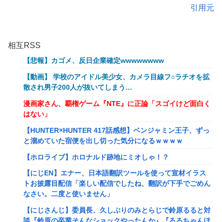
引用元
相互RSS
【悲報】カゴメ、反日企業確定wwwwwwww
【動画】 学校のアイドル美少女、カメラ目線フ○ラチオを拡
散され男子200人が抜いてしまう…
漫画家さん、覇権ゲーム『NTE』に正論「スゴイけど面白く
はない」
【HUNTER×HUNTER 417話感想】ベンジャミン王子、ずっ
と溜めていた宿便を出し切った気分になるｗｗｗｗ
【ホロライブ】ホロナルド跡地にミオしゃ！？
【にじEN】エナー、日本語翻訳ツールを使って宣材イラス
トお披露目配信「楽しい配信でしたね、翻訳が下手でごめん
なさい。二度と使いません」
【にじさんじ】委員長、久しぶりのみとらじで鈴原るると対
談『鈴原の卒業そんなショックやったんか』『るるちゃんほ