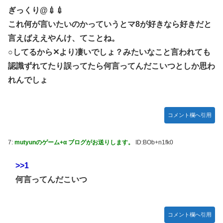
一人っ子母子家庭育ちワイ(26)無職の母親が再婚するらしく
ぎっくり@💉💉
【ウマ娘】シチーキャッツを預けても大丈夫そうな寮部屋
て驚愕
これ何が言いたいのかっていうとマ8が好きなら好きだと
【キングダム】884話感想 残存戦力と合流して李牧を討
PUSHボタンが激熱だった頃のパチスロに戻りてぇよな…
言えばええやんけ、てことね。
つ！河了貂は策があると言うが…
○してるから✕より凄いでしょ？みたいなこと言われても
【動画】走り屋が先行のスクーターに猛スピードで突っ込む
認識ずれてたり誤ってたら何言ってんだこいつとしか思わ
事故。
れんでしょ
【ウマ娘】便利に慣れ過ぎると後が怖い…TP半額キャンペ
ーンが待ち遠しいわね
逃げ上手の若君 第16話 感想：絶体絶命の若様のピンチに駆
コメント欄へ引用
けつける信濃仮面！
海外「日本は戦勝国なんだよ」 戦後の日本人の特別な生き
7:
mutyunのゲーム+α ブログがお送りします。
ID:BOb+n1fk0
様に各国から称賛の声
G3 CBC賞、藤田会長の『フロムダスク』が勝利！中井騎手
>>1
は15年目で重賞初制覇！【ウマ娘民の反応】
何言ってんだこいつ
【悲報】ヤニねこで抜けるキャラ、74%が一致してしまうｗ
ｗｗｗｗ
コメント欄へ引用
【原神】探索派遣の最適解はこれ以外にない説