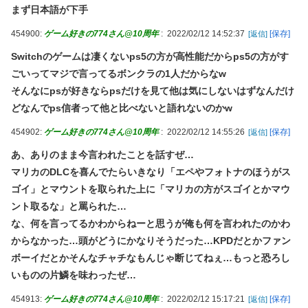
まず日本語が下手
454900:
ゲーム好きの774さん@10周年
:
2022/02/12 14:52:37
[保存]
[返信]
Switchのゲームは凄くないps5の方が高性能だからps5の方がす
ごいってマジで言ってるボンクラの1人だからなw
そんなにpsが好きならpsだけを見て他は気にしないはずなんだけ
どなんでps信者って他と比べないと語れないのかw
454902:
ゲーム好きの774さん@10周年
:
2022/02/12 14:55:26
[保存]
[返信]
あ、ありのまま今言われたことを話すぜ…
マリカのDLCを喜んでたらいきなり「エペやフォトナのほうがス
ゴイ」とマウントを取られた上に「マリカの方がスゴイとかマウ
ント取るな」と罵られた…
な、何を言ってるかわからねーと思うが俺も何を言われたのかわ
からなかった…頭がどうにかなりそうだった…KPDだとかファン
ボーイだとかそんなチャチなもんじゃ断じてねぇ…もっと恐ろし
いものの片鱗を味わったぜ…
454913:
ゲーム好きの774さん@10周年
:
2022/02/12 15:17:21
[保存]
[返信]