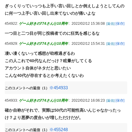
ぎっくりっていっつも上手い言い回しとか例えしようとしてんの
に何一つ上手い言い回し出来てないのが痛いよな
454922:
ゲーム好きの774さん@10周年
:
2022/02/12 15:36:08
[保存]
[返信]
一つ目と二つ目が同じ投稿者てのに狂気を感じるな
454929:
ゲーム好きの774さん@10周年
:
2022/02/12 15:54:31
[保存]
[返信]
凄い凄くないって感想が幼稚過ぎるわ
この人これで40代なんだっけ？眩暈がしてくる
アカウント自体がネタだと思いたい
こんな40代が存在するとか考えたくないわ
※454933
このコメントへの返信（1）
454933:
ゲーム好きの774さん@10周年
:
2022/02/12 16:06:23
[保存]
[返信]
確か自称がそれで、実際は50代の可能性高いんじゃなかったっ
け？より悪夢の度合いが増しただけだが。
※455248
このコメントへの返信（1）