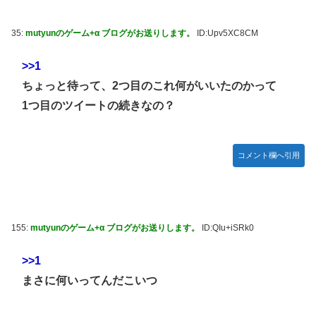
ない理由は？なぜ？
35:
mutyunのゲーム+α ブログがお送りします。
ID:Upv5XC8CM
【逸材】杉山結菜が初めてのハロコンに挑んだ結果
清水理央が前作選抜 → 今作選抜漏れでファンが悔しさを吐
>>1
露【りーお】【日向坂46】
ちょっと待って、2つ目のこれ何がいいたのかって
イエメンの武装組織フーシ派が紅海の港を攻撃、7人死亡…
1つ目のツイートの続きなの？
サウジの石油施設にも攻撃！
BABYMETALが「LuckyFes26」に出演
コメント欄へ引用
大物タレント松井珠理奈がAKB48佐藤綺星を絶賛！
【画像あり】大学生ワイ、「株」で大儲けｗｗｗｗｗ
【ホロライブ】急にエッッなイラスト出してきてびっくりし
たで
155:
mutyunのゲーム+α ブログがお送りします。
ID:QIu+iSRk0
>>1
まさに何いってんだこいつ