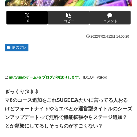
【動画】大阪のゲリラ豪雨を生駒山の山頂から撮影したビデ
【画像】カードゲーム屋さん、ジジババの溜まり場になって
オが美しい。
終わるwwwwwwwwwwww
X
コピー
コメント
【画像】影山優佳さん(25)、下着姿であたシコが止まらない
【画像】 キャミイの18万円の最新フィギュア、ガチで作り
込みがエグすぎる
ワイ(28)「すまんフィリピンに転勤になった...」彼女
2022年02月12日 14:00:20
（25（本当は31））「実家」ワイ「え？」⇒結果！！！
転生したらお気楽貴族生活が出来ると思ってたのに… 第19
話
例のアレ
【朗報】JKさん、亡くなったおじいちゃんをTikTokで供養
してしまうｗｗｗｗｗｗ
【遊戯王】岩石カメッタースレ
【悲報】立憲福岡県連、『恐ろしい事実』が判明してしま
【画像】セブンイレブンのバイト「AIにちいかわの画像を食
う・・・・
わせてっと………できた！」→とんでもないものが出来上が
1:
mutyunのゲーム+α ブログがお送りします。
ID:1Q++vgPxd
ってしまうw w w w w
【画像】現役最強の呼び声が高いこの回転寿司、レベチ過ぎ
る→ご覧くださいw w w w w w w
政府、自衛隊の指揮統制に国産AI導入へｗｗｗ「新しい戦い
ぎっくり@💉💉
方」への対応を急ぐ
日本の永住権、年収要件が一気に厳格化→外国人・市民ら
マ8のコース追加をこれSUGEEみたいに言ってる人おる
「差別だ！」と抗議
住宅街の隣に巨大データセンター爆誕。三井不動産「排熱？
けどフォートナイトやらエペとか運営型タイトルのシーズ
低周波音？データはまだ出せません」住民ブチギレ
海外「日本は戦勝国なんだよ」 戦後の日本人の特別な生き
ンアップデートって無料で機能拡張やらステージ追加？
様に各国から称賛の声
【衝撃】上司「あのさあ田沼？お前営業車のガソリン抜いて
とか頻繁にしてるしそっちのがすごくない？
ない？」俺「はぁ？どういうことすか？」上司「自分の車に
ゲームボーイミニに今すぐ収録したいゲームといえば！！
入れ替えたりしてない？？」←これw w w w w w