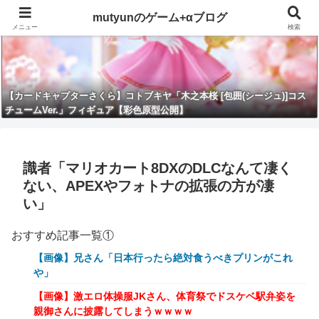
mutyunのゲーム+αブログ
メニュー
検索
【カードキャプターさくら】コトブキヤ「木之本桜 [包囲(シージュ)]コス
チュームVer.」フィギュア【彩色原型公開】
識者「マリオカート8DXのDLCなんて凄く
ない、APEXやフォトナの拡張の方が凄
い」
おすすめ記事一覧①
【画像】兄さん「日本行ったら絶対食うべきプリンがこれ
や」
【画像】激エロ体操服JKさん、体育祭でドスケベ駅弁姿を
親御さんに披露してしまうｗｗｗｗ