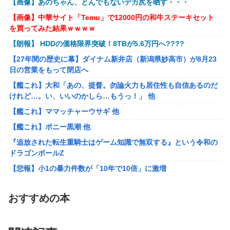
【バンドリ！】ねんどろいど「峰月律」【予約開始】
【画像】あのちゃん、とんでもないデカ尻を晒す・・・
蓮ノ空×石川県コラボ「おいでよ！石川大観光Ⅱ」＆加賀温
【ブルーアーカイブ】マックスファクトリー「キララ」フィギュ
【画像】中華サイト「Temu」で12000円の和牛ステーキセット
泉郷コラボが本日8/10同時スタート！詳細まとめ【ラブライ
ア【予約開始】
を買ってみた結果ｗｗｗｗ
ブ！】
【艦これ】大和「あの、提督。勿論火力も居住性も自信あるのだ
【朗報】 HDDの価格限界突破！8TBが5.6万円へ????
けれど…。い、いいのかしら…もうっ！」 他
トルネコの大冒険シリーズがリメイクされたり新作発売され
【27年間の歴史に幕】ダイナム新井店（新潟県妙高市）が8月23
ない理由は？なぜ？
【艦これ】ママッチャーウサギ 他
日の営業をもって閉店へ
【艦これ】ポニー黒潮 他
【艦これ】大和「あの、提督。勿論火力も居住性も自信あるのだ
けれど…。い、いいのかしら…もうっ！」 他
琵琶湖三市同時花火大会、開催中止を発表 場所時刻不明・許可
なし・交通整理なし・市が関与否定
【艦これ】ママッチャーウサギ 他
【画像あり】吉野家のステーキ定食、1500円ｗｗｗｗｗ
【艦これ】ポニー黒潮 他
【悲報】ショートスリーパー堀大輔さん、「寝た方がいい」など
『追放された転生重騎士はゲーム知識で無双する』という令和の
と誹謗中傷され配信中に泣き出してしまう
ドラゴンボールZ
【画像あり】速水もこみちが新オープンしたカフェ、サンドイッ
【悲報】小1の暴力件数が「10年で10倍」に激増
チ1つ「3000円」ｗｗｗｗｗ
【悲報】先生「グループを作って下さい」 ワイ「・・・」
【画像】コスプレイヤー業界、えなこ(30)を抜いてしまうくらい
→ 結果ｗｗｗｗｗｗｗｗｗｗ
おすすめの本
人気の22歳の美少女が可愛すぎる
【悲報】らき☆すたの"高良みゆき"とかいうキャラが人気出なか
【画像】例の美人すぎるおにぎり屋さん、裏でおっさんが握って
った理由、改めて見るとガチで謎wwwwwwwwwwwww