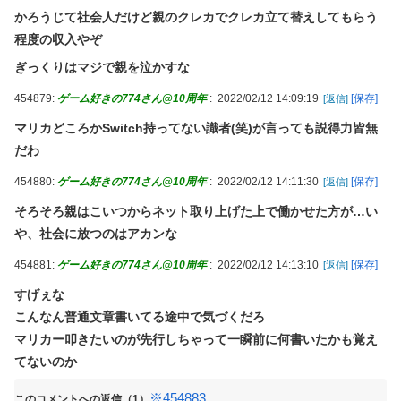
パート辞めるって報告した時に迷惑だって言ってくる社員がい
だ人とその前後で連番が出てしまう…
かろうじて社会人だけど親のクレカでクレカ立て替えしてもらう
て、その人の不満を言い返してしまった
ヤクザの事務所の前で大声で挑発しまくっていた配信者さん、ヤ
程度の収入やぞ
一人っ子母子家庭育ちワイ(26)無職の母親が再婚するらしくて驚
バイことになる・・・
愕
ぎっくりはマジで親を泣かすな
夏の風物詩が喰い物に…隅田川花火大会で暗躍した中国人「場所
【モーニング娘。'26】バラライカでコサックダンスを踊る井上春
454879:
ゲーム好きの774さん@10周年
:
2022/02/12 14:09:19
[保存]
[返信]
取り転売ヤー」の高笑い
華、めっちゃ上手い
マリカどころかSwitch持ってない識者(笑)が言っても説得力皆無
【悲報】特攻隊員、『恐ろしい事実』に気づいてしまった結
PUSHボタンが激熱だった頃のパチスロに戻りてぇよな…
果・・・・
だわ
【ウマ娘】ライツ博士ってちゃんとお風呂入れてるんやろか？
【偏向】東京新聞「防衛白書の表紙、なぜか笑顔の若者がアニメ
454880:
ゲーム好きの774さん@10周年
:
2022/02/12 14:11:30
[保存]
[返信]
車にはねられて回復したアヒル、初めて他のアヒルたちと対面
風に描かれている！」 ネット「血生臭い表紙の方が良かったとで
「尻尾のふりふりで泣いた」【海外の反応】
そろそろ親はこいつからネット取り上げた上で働かせた方が…い
も言うのか？」
や、社会に放つのはアカンな
【艦これ】まさか万年乙丙鎮守府にF4U7が配備される日がこよ
【悲報】PSvitaさん、高騰して「3万」越えになるｗｗｗｗｗ
うとは・・・
454881:
韓国で船積みの精製油3万トンがロシア行き…異例の取引！
ゲーム好きの774さん@10周年
:
2022/02/12 14:13:10
[保存]
[返信]
職場にいる高圧的な女上司が残業後に………。
すげぇな
こんなん普通文章書いてる途中で気づくだろ
【悲報】 国土交通省さん気が狂ってしまうｗｗｗｗｗｗ
マリカー叩きたいのが先行しちゃって一瞬前に何書いたかも覚え
【群馬】デカいNinja乗りさん、後方確認しない軽四に当てられ
てないのか
てしまう。
【超絶悲報】東科大医学部卒の美人YouTuberさん、直美でコメ
※454883
このコメントへの返信（1）