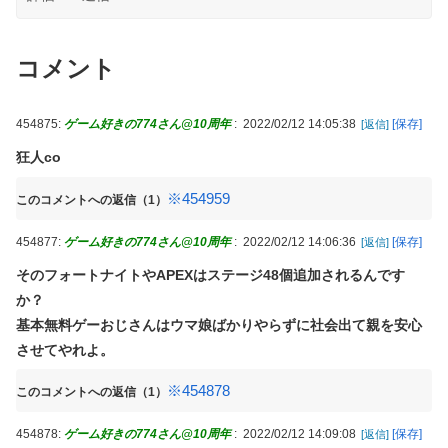
だ人とその前後で連番が出てしまう…
【戦慄】中学生男女、自然の家でやらかす…
【動画あり】スマスロSAO2で謎挙動が発生！？「上位AT出てき
5月最後のセ・リーグ順位表がこちら
たのに上位ATなんてなかった」
コメント
【画像】グラドル中村静香、ブラ姿の乳で女の色気全開
【悲報】 国土交通省さん気が狂ってしまうｗｗｗｗｗｗ
【CN悲報】三峡ダム、全力放水開始ｗｗｗｗｗｗｗｗｗｗｗｗ
【群馬】デカいNinja乗りさん、後方確認しない軽四に当てられ
454875:
ゲーム好きの774さん@10周年
:
2022/02/12 14:05:38
[保存]
[返信]
ｗｗｗ
てしまう。
狂人co
【画像】セブンイレブンのバイト「AIにちいかわの画像を食わせ
【超絶悲報】東科大医学部卒の美人YouTuberさん、直美でコメ
てっと………できた！」→とんでもないものが出来上がってしま
ント欄が炎上してしまう…
※454959
このコメントへの返信（1）
うw w w w w
流産した私にコトメ「子供がいなくなって羨ましい。優雅にお菓
政府、自衛隊の指揮統制に国産AI導入へｗｗｗ「新しい戦い方」
子食べられるもんね」絶望する私に言い放った。その後、夫に話
454877:
ゲーム好きの774さん@10周年
:
2022/02/12 14:06:36
[保存]
[返信]
への対応を急ぐ
して着拒＆完全絶縁←義両親がまともなのが救いだな
そのフォートナイトやAPEXはステージ48個追加されるんです
住宅街の隣に巨大データセンター爆誕。三井不動産「排熱？低周
【画像】 おま●このプラモ、工●チすぎるｗｗｗｗｗｗｗｗｗｗ
か？
波音？データはまだ出せません」住民ブチギレ
原菜乃華、長岡花火に負けない“浴衣姿”！透明感がヤバい「とび
基本無料ゲーおじさんはウマ娘ばかりやらずに社会出て親を安心
最近のスマスロって4号機の島唄みたいだよね…吸い込んでる台
きりに綺麗です…！」【画像】
させてやれよ。
に期待値溜まってる
【狂気】 日本のシングルマザー、娘の前でバックで激しく突かれ
【画像あり】お前らはこの「ラーメン+半チャーハン+餃子」にい
てしまう・・・（動画）
※454878
このコメントへの返信（1）
くら払える？ｗｗｗｗｗ
ゲームボーイミニに今すぐ収録したいゲームといえば！！
454878:
ゲーム好きの774さん@10周年
:
2022/02/12 14:09:08
[保存]
[返信]
「これやってるだろ」朝一の抽選で天文学的確率が発生！？並ん