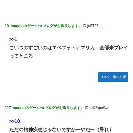
Netflixの「BEASTARS」ってアニメおもろいんか？
職場にいる高圧的な女上司が残業後に………。
【765プロ】 伊織「裏原神」
10:
mutyunのゲーム+α ブログがお送りします。
ID:jcST27hia
【群馬】デカいNinja乗りさん、後方確認しない軽四に当て
>>1
られてしまう。
こいつのすごいのはエペフォトナマリカ、全部未プレイ
【超絶悲報】東科大医学部卒の美人YouTuberさん、直美で
ってところ
コメント欄が炎上してしまう…
流産した私にコトメ「子供がいなくなって羨ましい。優雅に
お菓子食べられるもんね」絶望する私に言い放った。その
コメント欄へ引用
後、夫に話して着拒＆完全絶縁←義両親がまともなのが救い
だな
日本の永住権、年収要件が一気に厳格化→外国人・市民ら
「差別だ！」と抗議
127:
mutyunのゲーム+α ブログがお送りします。
ID:dil0RqmWa
「ライザのアトリエ」仲間キャラ3人の画像＆プロフを公
開！金髪緑眼のお嬢様「クラウディア」がやっぱり可愛い！
>>10
【デレマス】 渋谷凛「プロデューサーは何派？」
ただの精神疾患じゃないですかーやだー（呆れ）