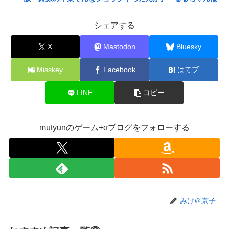
んひまからにじさんじ知ったんか』
シェアする
【艦これ】大和「あの、提督。勿論火力も居住性も自信ある
のだけれど…。い、いいのかしら…もうっ！」 他
X
Mastodon
Bluesky
【艦これ】ママッチャーウサギ 他
Misskey
Facebook
はてブ
【艦これ】ポニー黒潮 他
【画像】女の子「ママー！ちいかわシール貼ったよー！」→
LINE
コピー
母親の心をざわつかせてしまうｗｗｗｗ
【悲報】 幻影旅団の団長さん、激太りすると全てが台無し
になる
mutyunのゲーム+αブログをフォローする
レインボー池田、超美人女子アナと結婚wwwwwww
【動画】ジャンポケ斉藤さん、懲役7年の求刑受けたあとの
TikTokライブ配信がヤバすぎると話題に
wwwwwwwwwwwwwwwwwwww
【動画】まんさん同士の事故、地獄
みけ＠京子
【画像】人工肛門の松本人志さん、最新の姿に心配の声殺
到…