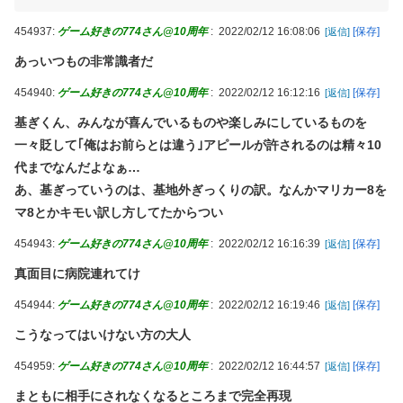
454937:
ゲーム好きの774さん@10周年
:
2022/02/12 16:08:06
[保存]
[返信]
あっいつもの非常識者だ
454940:
ゲーム好きの774さん@10周年
:
2022/02/12 16:12:16
[保存]
[返信]
基ぎくん、みんなが喜んでいるものや楽しみにしているものを
一々貶して｢俺はお前らとは違う｣アピールが許されるのは精々10
代までなんだよなぁ…
あ、基ぎっていうのは、基地外ぎっくりの訳。なんかマリカー8を
マ8とかキモい訳し方してたからつい
454943:
ゲーム好きの774さん@10周年
:
2022/02/12 16:16:39
[保存]
[返信]
真面目に病院連れてけ
454944:
ゲーム好きの774さん@10周年
:
2022/02/12 16:19:46
[保存]
[返信]
こうなってはいけない方の大人
454959:
ゲーム好きの774さん@10周年
:
2022/02/12 16:44:57
[保存]
[返信]
まともに相手にされなくなるところまで完全再現