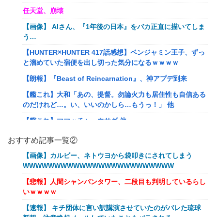
任天堂、崩壊
【画像】 AIさん、『1年後の日本』をバカ正直に描いてしま
う…
【HUNTER×HUNTER 417話感想】ベンジャミン王子、ずっ
と溜めていた宿便を出し切った気分になるｗｗｗｗ
【朗報】『Beast of Reincarnation』、神アプデ到来
【艦これ】大和「あの、提督。勿論火力も居住性も自信ある
のだけれど…。い、いいのかしら…もうっ！」 他
【艦これ】ママッチャーウサギ 他
【艦これ】ポニー黒潮 他
おすすめ記事一覧②
【艦これ】天津風の憂鬱 他
【画像】カルビー、ネトウヨから袋叩きにされてしまう
WWWWWWWWWWWWWWWWWWWWWWWW
【画像】付き合いたて彼女「ごめーんちょびっツ散らかって
るけど上がって～！」←お前らだったらコレ別れる
【悲報】人間シャンパンタワー、二段目も判明しているらし
か？？？？？
いｗｗｗｗ
女性「20歳で一括購入したアルファード素敵！」←レンタカ
【速報】 キチ団体に言い訳講演させていたのがバレた琉球
ーだろと批判殺到