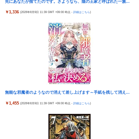
先にあなたが捨てたのです。さようなら、陰の王家と呼ばれた一族...
全土から不満の声
￥1,336
(2026年8月9日 11:39 GMT +09:00 時点 -
詳細はこちら
)
【悲報】エルデンリング始めたけど難しい
村上、100マイルのシンカーを逆方向へ26号HR!!!!
GLAY・TERUとパフィー亜美のレアな夫婦ショットが公開
スマスロモンキーターンRED（セブンリーグ/山佐ネクスト）
【衝撃】痩せたい奴は「コレ」を飲むのガチでオススメｗｗｗｗ
ｗ
【ウマ娘】武さんが引退したらウマ娘に実装されそう
サイバスターが一番輝いてたスパロボ
【朗報】中居正広さん53歳、熊本で黒ニットをかぶりボランティ
無能な邪魔者のようなので消えて差し上げます～手紙を残して消え...
アと寄付をしている模様
￥1,455
(2026年8月9日 11:39 GMT +09:00 時点 -
詳細はこちら
)