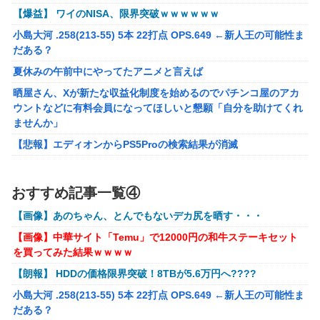
【画像】女性、『大人のおもちゃ』を入れたままMRI検査を
【爆益】 ワイのNISA、限界突破ｗｗｗｗｗｗ
受けた結果 →
小島大河 .258(213-55) 5本 22打点 OPS.649 ←新人王の可能性ま
「テイルズオブシンフォニア リマスター」発売日が2/16に
だある？
決定！最新の「発売日告知トレーラー」も公開！
夏休みの午前中にやってたアニメと言えば
実際『ゼルダ 時オカ』→『風タク』の時の空気感を知りた
晒屋さん、Xが新たな収益化制度を始めるのでパチンコ屋のアカ
い
ウントなどに有料会員になってほしいと懇願「自分を助けてくれ
ませんか」
昭和戦隊のロボデザイン、配信で追って見ると…
【悲報】エディオンからPS5Proの検索結果が消滅
【画像】 キャミイの18万円の最新フィギュア、ガチで作り
込みがエグすぎる
【画像】アイドルにしか見えないセクシー女優さんが話題になる
ｗｗｗｗｗｗ
【にじさんじ】委員長、Claude Codeまで手出してるん
おすすめ記事一覧④
※ガンダム ガンキャノン ガンタンク ガン○○○ ←一番違和
か…『もう何でも作れそうやな』
【画像】あのちゃん、とんでもないデカ尻を晒す・・・
感ないV作戦の4機目を考えた奴が優勝
モバＰ「アイドルにセクハラをします」
【画像】中華サイト「Temu」で12000円の和牛ステーキセット
【オリジナル可動フィギュア】WIND TOYS「タイタン スーパー
【画像】漫画・アニメの「武人系敵幹部」に付きまといがち
を買ってみた結果ｗｗｗｗ
アクションマッスルボディ」可動フィギュア各種【予約開始】
な疑問ｗｗｗｗ
【朗報】 HDDの価格限界突破！8TBが5.6万円へ????
【重音テト】コナミデフォルメフィギュア「重音テト 通常衣装
【種運命】ネオが結局よく分からないまま新しい映画が終わ
Ver.」「重音テト SV衣装Ver.」【彩色原型公開】
小島大河 .258(213-55) 5本 22打点 OPS.649 ←新人王の可能性ま
った後ももやもやしてる
だある？
国内スイッチ2普及ペース深刻。販売不振だった3DSに負けそう