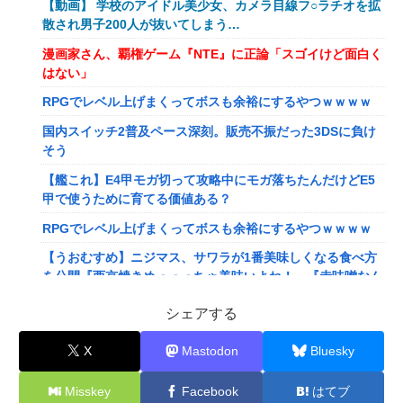
【動画】 学校のアイドル美少女、カメラ目線フ○ラチオを拡
散され男子200人が抜いてしまう…
漫画家さん、覇権ゲーム『NTE』に正論「スゴイけど面白く
はない」
RPGでレベル上げまくってボスも余裕にするやつｗｗｗｗ
国内スイッチ2普及ペース深刻。販売不振だった3DSに負け
そう
【艦これ】E4甲モガ切って攻略中にモガ落ちたんだけどE5
甲で使うために育てる価値ある？
RPGでレベル上げまくってボスも余裕にするやつｗｗｗｗ
【うおむすめ】ニジマス、サワラが1番美味しくなる食べ方
を公開『西京焼きめっっっちゃ美味いよね！』『赤味噌なん
ですね』
シェアする
【ななし】ねるちゃん「おじさんたち～！もりもり食べて元
気だすのよ～」
X
Mastodon
Bluesky
【にじさんじ】ソフィ、バッターボックスに立ってみた『え
Misskey
Facebook
はてブ
えフォームや』『打球の伸びがすごい』