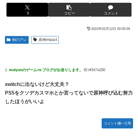
【画像】このLINEでなんで女が怒ってるのか分かんない奴
【画像】ハンターハンターさん、ガチで最強の新能力を登場
はモテない奴確定らしい←お前らは勿論わかるよ
X
コピー
コメント
させてしまうｗｗｗｗｗｗｗ
な？？？？？？？
【画像】週刊少年マガジン、限界突破
海外「日本は戦勝国なんだよ」 戦後の日本人の特別な生き
2022年02月12日 00:00:09
様に各国から称賛の声
「テイルズオブシンフォニア リマスター」発売日が2/16に
例のアレ
原神impact
決定！最新の「発売日告知トレーラー」も公開！
【悲報画像】イキリたい年頃の中学生さん、和彫を入れて人
生終了へ←これw w w w w w
やる夫のダンジョン運営記189-雑談所ネタ 第123話「なぜな
にキャス狐さん・世界改変」
実際『ゼルダ 時オカ』→『風タク』の時の空気感を知りた
い
実際『ゼルダ 時オカ』→『風タク』の時の空気感を知りた
1:
mutyunのゲーム+α ブログがお送りします。
ID:rKN7oiZI0
い
【画像】サンモニの女子アナさん、日曜の朝から素材を提供
してしまう
switchに出ないけど大丈夫？
【悲報】女さん、歩行者を轢いた挙句、道路に倒れてどえら
いことになってしまうw w w w w w w
PS5をクソデカスマホとか言ってないで原神呼び込む努力
【画像】スト6に彗星の如く現れたフィリピン人キャラが可
愛すぎると話題に！
したほうがいいよ
海外「日本人はなんて気高いんだ！」 英高級紙も驚愕した
極限の中の日本人の姿に世界が衝撃
【動画】タイのティパンコーン王子が日本人女性とデート
か？
【画像】このLINEでなんで女が怒ってるのか分かんない奴
コメント欄へ引用
はモテない奴確定らしい←お前らは勿論わかるよ
【悲報】『メイドインアビス』主題歌にVTuber起用→また
な？？？？？？？
炎上 もう何回目だよ…