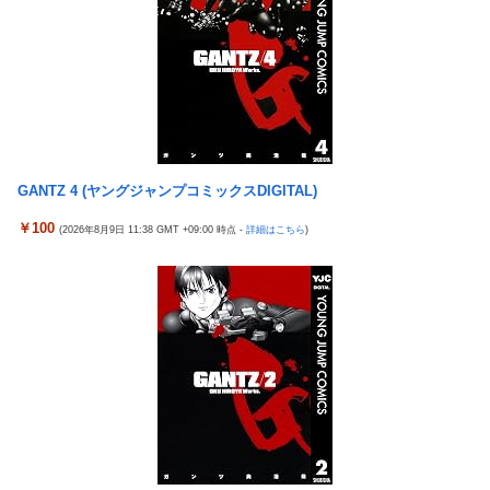
バスケットボールは最終Qだけ見ればいい論
タトゥー彫り師さん「刺青入れてる奴は全員バカです」→30万再
【画像】女優・水崎綾女、R-15指定映画で乳首解禁、しかもピン
生ｗｗｗｗｗｗ
と立ってる
【悲報】「美人すぎる県警本部長」失職ｗｗｗｗｗｗｗｗｗ
シカ「全部喰った」 祭り中止
本屋に現れた異臭＆浮浪者風の男、ペタンコのボストンバッグを
チェリ男の悠遊自適 #608【オススメを選ぶ時の注意点！？】
パンパンにして無会計で退店！Gメンに確保され「なんで？」と
THE NEUTRALのしげるさんのパチンココラボイベント動画が公
本気で困惑ｗｗｗ
開される！めっちゃ楽しそうだな！！！
GANTZ 4 (ヤングジャンプコミックスDIGITAL)
【熊本地震】 発生後に居酒屋店内から温泉が吹き出す ← これ前
なんでパチンコってこんな回らなくなったんだろうな…源さんと
触れじゃね？
￥100
(2026年8月9日 11:38 GMT +09:00 時点 -
詳細はこちら
)
かUCの時って1000円25ぐらい回ったもんな
【画像】 素人美女さん、エ○チなビデオに出演した結果ｗｗｗｗ
【悲報】女さん、歩行者を轢いた挙句、道路に倒れてどえらいこ
ｗｗ
とになってしまうw w w w w w w
【試合実況】西武２軍スタメン 先発:杉山遙希（2026.8.9）
海外「日本人はなんて気高いんだ！」 英高級紙も驚愕した極限の
欧州「日本だけ反則だろ…」 世界の『日本びいき』にヨーロッパ
中の日本人の姿に世界が衝撃
全土から不満の声
【画像】このLINEでなんで女が怒ってるのか分かんない奴はモテ
芸能人 「車の任意保険は強制にしろ、保険にも入れないヤツは運
ない奴確定らしい←お前らは勿論わかるよな？？？？？？？
転すんな！法律を改正しろ！！」
中国「大洪水！」三峡ダム「13基の水門開放（爆量放流」中国都
【J2第1節 鳥栖×甲府】鳥栖が好相性の甲府に2-0快勝で5年ぶり
市「三峡上流で豪雨！（三峡下流で水害」長江と黄河「同時氾濫
開幕白星！田中雄大は古巣に恩返しPK弾
危機」台風13号「中国本土...