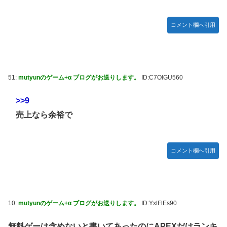
った後ももやもやしてる
乃木坂ど新規の5期オタさんってもしかして、賀喜遥香のイ
コメント欄へ引用
ンスタフォロワー初動が大して伸びないと思ってませんでし
た？24h16.3万でぶっちぎりですよ笑
焦げだらけの業務用鉄板が水と蒸気で鏡のようにピカピカに
「味が全部流れていく！」【海外の反応】
51:
mutyunのゲーム+α ブログがお送りします。
ID:C7OlGU560
YAC卒業の日
【画像あり】ロピアのパワー全開おにぎり「444円」がコチ
>>9
ラｗｗｗｗｗ
売上なら余裕で
【NMB48】坂下真心期待できそう
賀喜遥香 ｢さくちゃんはちいかわ｣ 遠藤さくら ｢かっきーは
コメント欄へ引用
ハチワレ｣【乃木坂46】
10:
mutyunのゲーム+α ブログがお送りします。
ID:YxtFlEs90
無料ゲーは含めないと書いてあったのにAPEXだけランキ