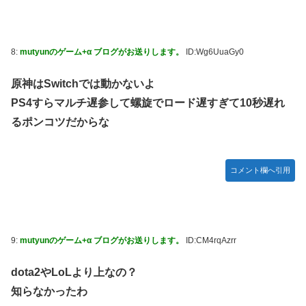
堂ストアに登場してしまう……
やる夫のダンジョン運営記183-雑談所ネタ118 懺悔小ネタ
「創刻のファイアホイール」+埋めネタ「ファイアホイール
8:
mutyunのゲーム+α ブログがお送りします。
ID:Wg6UuaGy0
TCG・その後」
【にじさんじ】委員長、Claude Codeまで手出してるん
原神はSwitchでは動かないよ
か…『もう何でも作れそうやな』
PS4すらマルチ遅参して螺旋でロード遅すぎて10秒遅れ
やる夫「催眠アプリを手に入れたんだけど……これ必要だっ
るポンコツだからな
た？」 第29話
【悲報】エルデンリング始めたけど難しい
コメント欄へ引用
モバＰ「アイドルにセクハラをします」
【画像】漫画・アニメの「武人系敵幹部」に付きまといがち
な疑問ｗｗｗｗ
おでこ封印！中村アン、“前髪あり”の新ヘアスタイルに「新
9:
mutyunのゲーム+α ブログがお送りします。
ID:CM4rqAzrr
鮮でたまらん」の声【画像】
BYDの軽EV「ラッコ」受注が700台超 7月販売は125台
dota2やLoLより上なの？
知らなかったわ
【種運命】ネオが結局よく分からないまま新しい映画が終わ