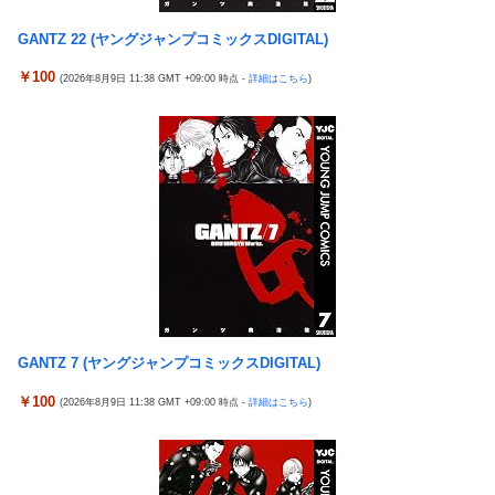
日本の防衛白書、ついに青春アニメ化ｗｗｗ 国防を語る本なのに
割れ
表紙が謎すぎる
GANTZ 22 (ヤングジャンプコミックスDIGITAL)
日本の防衛白書、ついに青春アニメ化ｗｗｗ 国防を語る本なのに
タトゥー彫り師さん「刺青入れてる奴は全員バカです」→30万再
表紙が謎すぎる
￥100
(2026年8月9日 11:38 GMT +09:00 時点 -
詳細はこちら
)
生ｗｗｗｗｗｗ
タトゥー彫り師さん「刺青入れてる奴は全員バカです」→30万再
「神聖なる場所です」靖国神社、境内におけるコスプレや軍装の
生ｗｗｗｗｗｗ
禁止を発表
【画像】廃墟化したレンタルビデオ屋、そのまま時が止まってし
日本に対抗報復時、韓国のGDP3.1%減少…韓国の被害がより大き
まっていると話題にｗｗｗｗ
い＝韓国の反応
【悲報】女性配信者「アスペの検査してみた…みんなこれわかる
実際『ゼルダ 時オカ』→『風タク』の時の空気感を知りたい
の？」
チェリ男の悠遊自適 #608【オススメを選ぶ時の注意点！？】
【画像】ハンターハンターさん、ガチで最強の新能力を登場させ
てしまうｗｗｗｗｗｗｗ
THE NEUTRALのしげるさんのパチンココラボイベント動画が公
開される！めっちゃ楽しそうだな！！！
【画像】週刊少年マガジン、限界突破
なんでパチンコってこんな回らなくなったんだろうな…源さんと
【動画】甲子園の女性審判、大誤審で炎上
GANTZ 7 (ヤングジャンプコミックスDIGITAL)
かUCの時って1000円25ぐらい回ったもんな
「テイルズオブシンフォニア リマスター」発売日が2/16に決定！
￥100
(2026年8月9日 11:38 GMT +09:00 時点 -
詳細はこちら
)
アクセルワールドのパチンコが相当やばいらしい… 打った人「剣
最新の「発売日告知トレーラー」も公開！
客列伝に並ぶ台が誕生した。みんな絶対打って欲しい！」
日本に対抗報復時、韓国のGDP3.1%減少…韓国の被害がより大き
【動画】 可愛い元気なバイトの女の子！ホテルへ。寝ている彼女
い＝韓国の反応
のマ●コをそーっとイジイジ 笑