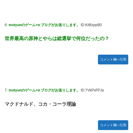
ット！
【学マス】AIライザに対抗して学マスもAIアイドルを出そう
昭和戦隊のロボデザイン、配信で追って見ると…
6:
mutyunのゲーム+α ブログがお送りします。
ID:Kit8zppB0
【デレマス】 仮面ライダーバロンＰ第２話「蒼翼の乙女」
世界最高の原神とやらは総選挙で何位だったの？
タトゥー彫り師さん「刺青入れてる奴は全員バカです」→30
万再生ｗｗｗｗｗｗ
【悲報】「美人すぎる県警本部長」失職ｗｗｗｗｗｗｗｗｗ
コメント欄へ引用
本屋に現れた異臭＆浮浪者風の男、ペタンコのボストンバッ
グをパンパンにして無会計で退店！Gメンに確保され「なん
で？」と本気で困惑ｗｗｗ
【動画】これはお見事。中国重慶市で珍しい事故が撮影され
7:
mutyunのゲーム+α ブログがお送りします。
ID:7VkPsFPJa
る。
マクドナルド、コカ・コーラ理論
【画像】 キャミイの18万円の最新フィギュア、ガチで作り
込みがエグすぎる
私の彼に裏表がなさすぎる 第3話
コメント欄へ引用
【悲報】 めっちゃカメレオンさん、早速パクリゲーが任天