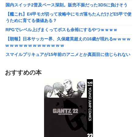
国内スイッチ2普及ペース深刻。販売不振だった3DSに負けそう
【艦これ】E4甲モガ切って攻略中にモガ落ちたんだけどE5甲で使
うために育てる価値ある？
【艦これ】E4甲モガ切って攻略中にモガ落ちたんだけどE5甲で使
うために育てる価値ある？
RPGでレベル上げまくってボスも余裕にするやつｗｗｗｗ
RPGでレベル上げまくってボスも余裕にするやつｗｗｗｗ
【泣】年配夫婦が営む中華屋さん、休業を知らせる貼り紙に応援
コメントが続々と
【朗報】日本サッカー界、久保建英超えの16歳が現れるw w w w
w w w w w w w w w w w w w
【画像】森高千里（18）「私がオバさんになったらミニスカート
は無理よ」→現在ｗｗｗｗ
スマイルプリキュアが15年前のアニメとか真面目に信じられない
んだけど
【悲報】ワイ「半沢直樹みたいな銀行員カッコいい」銀行員の友
人「あんな奴居ねえよ」
【愕然】自称グルメ「やっぱりフグ刺しは旨い！ｗ」 ワイ「あ
おすすめの本
のさ・・・」 →
シカ「ヒマワリ全部喰った」 郡山布引風の高原まつり中止
【悲報】メイドインアビスの主題歌、ホロライブに決まって大炎
【画像あり】居酒屋「6人で長居して会計4939円！喋りたいだけ
上wwwww
なら公園に行ってくれ（怒」
【朗報】女子高 生レイヤー、臭いやつに苦言 「洋服は一回全部
【悲報】ちいかわ作者さん、「総額30億超」の大豪邸を建て
熱湯につけよう！洗濯機はキッチンハイター薄めた水で一回まわ
る！？ｗｗｗｗｗ
そう！」
【鼻水】お灸堂の院長先生による「鼻がつらい時の対処法」誰で
【悲報】高市内閣、消費税1％表明でも支持率下落 →ついに６割
も簡単にできると話題に
割れ
【悲報】高市内閣、消費税1％表明でも支持率下落 →ついに６割