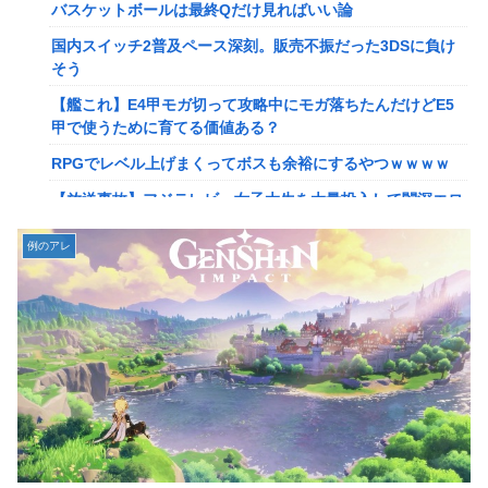
【画像】このLINEでなんで女が怒ってるのか分かんない奴
バスケットボールは最終Qだけ見ればいい論
はモテない奴確定らしい←お前らは勿論わかるよ
国内スイッチ2普及ペース深刻。販売不振だった3DSに負け
な？？？？？？？
そう
【動画】高校生さん、文化祭でコーヒーカップを作って大盛
【艦これ】E4甲モガ切って攻略中にモガ落ちたんだけどE5
りあがり←なんかどっかで見たことあると話題に
甲で使うために育てる価値ある？
【NGS】LG5「レアレンス」シリーズが強すぎると話題に
RPGでレベル上げまくってボスも余裕にするやつｗｗｗｗ
【アプグレも約束】
【放送事故】フジテレビ、女子大生を大量投入して闇深エロ
【ｗ】長年育てやっと蕾がつき楽しみにしてたら動物の死肉
番組ｗｗｗｗ
に擬態（外観・腐肉臭）する花が！
例のアレ
【悲報】坂口杏里を家に住ませてあげた結果ｗｗｗｗ
『ゼルダの伝説』ゼルダ姫とリンクって毎回結ばれずに別の
相手と子孫を残してるって本当…？
【悲報】女性配信者「アスペの検査してみた…みんなこれわ
かるの？」
韓国人「英メディアや海外各社も一斉に韓国サッカー協会を
巡る過去の不祥事を報道！」→「国際的な信用失墜の危
【画像】20年前のAV、キチガイすぎるwwwwww
機‥」
【画像】女さん、ミニ過ぎる浴衣を着た写真を投稿して叩か
【画像】廃墟化したレンタルビデオ屋、そのまま時が止まっ
れるｗｗｗｗ
てしまっていると話題にｗｗｗｗ
【朗報】菅直人元総理、再評価されるｗｗｗｗｗｗｗｗｗｗ
【悲報】女性配信者「アスペの検査してみた…みんなこれわ
ｗｗｗｗｗｗｗｗ
かるの？」