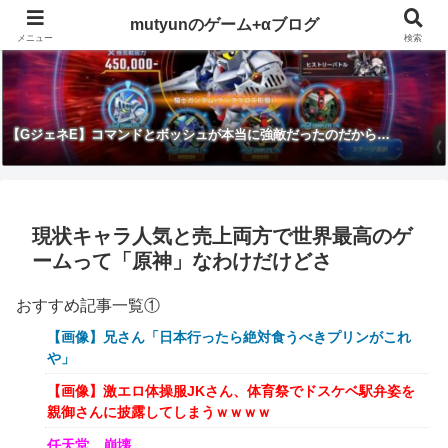
mutyunのゲーム+αブログ
メニュー
検索
【GジェネE】コマンドとボッシュが本当に強敵だったのだから…
現状キャラ人気と売上両方で世界最高のゲ
ームって「原神」なわけだけどさ
おすすめ記事一覧①
【画像】兄さん「日本行ったら絶対食うべきプリンがこれ
や」
【画像】激エロ体操服JKさん、体育祭でドスケベ駅弁姿を
親御さんに披露してしまうｗｗｗｗ
任天堂、崩壊