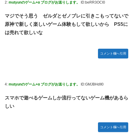
2:
mutyunのゲーム+α ブログがお送りします。
ID:beRR3OCI0
海外「日本なんて行くんじゃなかった…」 日本を知ってし
【試合実況】西武２軍スタメン 先発:杉山遙希（2026.8.9）
まったディズニー信者、帰国後『本家』に失望する事態に
芸能人 「車の任意保険は強制にしろ、保険にも入れないヤ
マジでそう思う ゼルダとゼノブレに引きこもってないで
【艦これ】ひみつの通り道 他
ツは運転すんな！法律を改正しろ！！」
原神で新しく楽しいゲーム体験もして欲しいから PS5に
LIAR GAME -ライアーゲーム- 第17話 感想：秋山さんの逆
【J2第1節 鳥栖×甲府】鳥栖が好相性の甲府に2-0快勝で5年
は売れて欲しいな
転の策がバレちゃった！
ぶり開幕白星！田中雄大は古巣に恩返しPK弾
【画像】エチビデ女優さん、番組の企画でハッスルしすぎて
しまうｗｗｗｗｗｗ
コメント欄へ引用
【ウマ娘】わたしの全力受け止めて♡ ←「またへんないき
ものがふえてる…」
【悲報】人気プロゲーマーと結婚したグラドル、息子の「自
閉スペクトラム症」診断にショックで泣く
4:
mutyunのゲーム+α ブログがお送りします。
ID:GMJBHdII0
海外「全部日本の真似だったのか…」 日本の普通のテレビ
スマホで遊べるゲームしか流行ってないゲーム機があるら
番組が最新SNSの数十年先を行っていたと話題に
しい
【ウマ娘】ジェンティル「そろそろ狩るわ...♥」
【エ●漫画】乱交物のエ●漫画←これｗｗｗ
コメント欄へ引用
【競馬】あの武ルメ痛バッグのファンさん、二人とツーショ