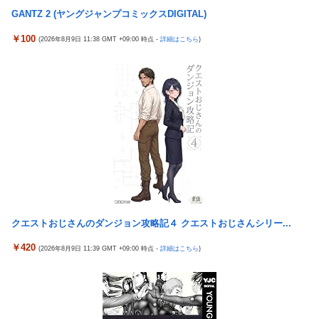
【ウマ娘】武さんが引退したらウマ娘に実装されそう
GANTZ 2 (ヤングジャンプコミックスDIGITAL)
中国「大洪水！」三峡ダム「13基の水門開放（爆量放流」中国都
サイバスターが一番輝いてたスパロボ
市「三峡上流で豪雨！（三峡下流で水害」長江と黄河「同時氾濫
￥100
(2026年8月9日 11:38 GMT +09:00 時点 -
詳細はこちら
)
危機」台風13号「中国本土...
サイバスターが一番輝いてたスパロボ
【マスコミ妄想】女性セブンさん、高市憎しが極まりすぎたの
モバＰ「アイドルにセクハラをします」
か、過去一級の低俗な「支持率下げてやる」記事を配信してしま
【白バラ案件】高級豆腐ワイ「150g×2丁で250円か…高いけど美
う 想像の10倍低俗
味そうだし一丁買ってみるか！」
【辺野古転覆】生徒遺族、全容解明求め「再発防止を求める会」
設立
「これを肯定的に書くとか頭がどうかしてるのか？」と某メディ
アの焚書称賛記事にツッコミ殺到、自分で本屋を作るとかそうい
う話かと思ったら……
発電方法がいまだに「タービンを回す」しかない理由ｗｗｗｗ
クエストおじさんのダンジョン攻略記４ クエストおじさんシリー...
昭和戦隊のロボデザイン、配信で追って見ると…
￥420
(2026年8月9日 11:39 GMT +09:00 時点 -
詳細はこちら
)
【動画】 可愛い元気なバイトの女の子！ホテルへ。寝ている彼女
のマ●コをそーっとイジイジ 笑
タトゥー彫り師さん「刺青入れてる奴は全員バカです」→30万再
生ｗｗｗｗｗｗ