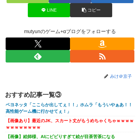
【画像】株の暴落を描いた漫画、ガチで怖いwwwww
LINE
コピー
【画像】坂口杏里、逃走してウ●カスまで晒されるｗｗｗｗ
ｗ
mutyunのゲーム+αブログをフォローする
【動画】甲子園の女性審判、大誤審で炎上
【画像】キングダムの河了貂、「あったけぇ壁」に引き続き
更に味方をぶっ殺す作戦を実行する
トランプ「イランが核兵器を作れば、イタリアを2分で消滅
させる」メローニ「核を持っている国で実際に使ったアホは
アメリカだけｗ」
みけ＠京子
一般作だけどエロいシーンがあって、妙にムラムラしてしま
った作品
おすすめ記事一覧③
【悲報】女性配信者「アスペの検査してみた…みんなこれわ
ベヨネッタ「ここらか出してぇ！！」ホムラ「もういやぁあ！！
かるの？」
高性能ゲーム機に行かせてぇ！」
【放送事故】フジテレビ、女子大生を大量投入して闇深エロ
【画像あり】最近のJK、スカート丈がもうめちゃくちゃｗｗｗｗ
番組ｗｗｗｗ
ｗｗｗｗｗｗｗｗ
【悲報】坂口杏里を家に住ませてあげた結果ｗｗｗｗ
【画像】絵師様、AIにビビりすぎて絵が目茶苦茶になる