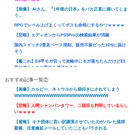
【画像】 AIさん、『1年後の日本』をバカ正直に描いてしま
う…
RPGでレベル上げまくってボスも余裕にするやつｗｗｗｗ
【悲報】エディオンからPS5Proの検索結果が消滅
国内スイッチ2普及ペース深刻。販売不振だった3DSに負け
そう
【艦これ】E4甲モガ切って攻略中にモガ落ちたんだけどE5
甲で使うために育てる価値ある？
RPGでレベル上げまくってボスも余裕にするやつｗｗｗｗ
おすすめ記事一覧②
【艦これ】でもイベントのたびに思うんだ 空母機動部隊っ
【画像】カルビー、ネトウヨから袋叩きにされてしまう
てクソだわ！
WWWWWWWWWWWWWWWWWWWWWWWW
【衝撃】葬儀屋「火葬プランはどうなさいますか？」ワイ喪
【悲報】人間シャンパンタワー、二段目も判明しているらし
主「直葬で(即答)」→結果ァw w w w w w w w w w
いｗｗｗｗ
イーロン・マスク「中国のロボットはデタラメで遠隔操作し
【速報】 キチ団体に言い訳講演させていたのがバレた琉球
てるだけ」
新報、注意喚起メールしていたこともバラされる