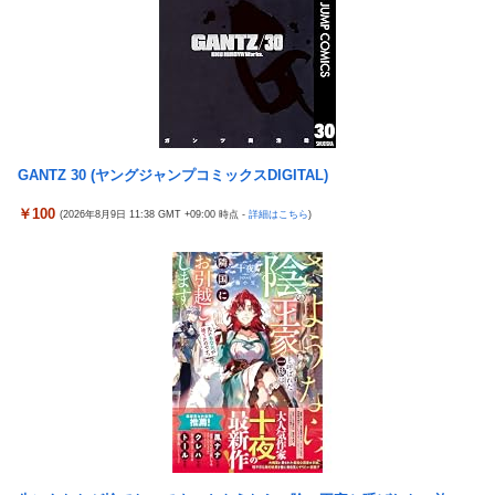
【悲報】「美人すぎる県警本部長」失職ｗｗｗｗｗｗｗｗｗ
本屋に現れた異臭＆浮浪者風の男、ペタンコのボストンバッグを
パンパンにして無会計で退店！Gメンに確保され「なんで？」と
本気で困惑ｗｗｗ
【画像】 キャミイの18万円の最新フィギュア、ガチで作り込みが
エグすぎる
GANTZ 30 (ヤングジャンプコミックスDIGITAL)
【熊本地震】 発生後に居酒屋店内から温泉が吹き出す ← これ前
触れじゃね？
￥100
(2026年8月9日 11:38 GMT +09:00 時点 -
詳細はこちら
)
【悲報】 めっちゃカメレオンさん、早速パクリゲーが任天堂スト
アに登場してしまう……
【画像】 素人美女さん、エ○チなビデオに出演した結果ｗｗｗｗ
ｗｗ
【試合実況】西武２軍スタメン 先発:杉山遙希（2026.8.9）
【朗報】竹内朱莉「整体で軍隊経験者と思われた。ダンス負荷
で、私の骨と筋肉はもうグチャグチャになっている」
なんでパチンコってこんな回らなくなったんだろうな…源さんと
かUCの時って1000円25ぐらい回ったもんな
欧州「日本だけ反則だろ…」 世界の『日本びいき』にヨーロッパ