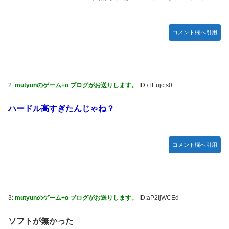
かDL版選ぶ理由だわとかなんなんアホなのか
【ウマ娘】夜に食べるアイスおいち！「きーん」ってする
コメント欄へ引用
ち。
【にじさんじ】本日20時から、ののはとあゆゆでコラボ！
広島県知事ら「核抑止論、根本的におかしい。軍拡競争を助
長し世界を不安定化させるだけ」
2:
mutyunのゲーム+α ブログがお送りします。
ID:/TEujcts0
部屋作りゲーム、確率で出現するイカを見るとクラッシュす
る不具合が発生
ハードル高すぎたんじゃね？
積水ハウス「地面師に55億円騙し取られた…」ワイ「はえー
かわいそう…会社滅茶苦茶やろなぁ」
コメント欄へ引用
【激震】韓国人「韓国サッカー協会、W杯・五輪で複数回の
性接待を行い審判を買収していたことが発覚…（ﾌﾞﾙﾌﾞﾙ」＝
韓国の反応
【元NMB48】安部若菜、卒業して早くもお酒解禁
3:
mutyunのゲーム+α ブログがお送りします。
ID:aP2IjWCEd
冨里奈央ちゃん、罰ゲームのセミをずっと気にしてたｗ【乃
木坂46】
ソフトが無かった