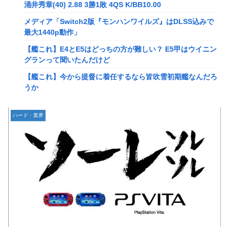
メディア「Switch2版『モンハンワイルズ』はDLSS込みで
涌井秀章(40) 2.88 3勝1敗 4QS K/BB10.00
最大1440p動作」
メディア「Switch2版『モンハンワイルズ』はDLSS込みで
【艦これ】E4とE5はどっちの方が難しい？ E5甲はウイニン
最大1440p動作」
グランって聞いたんだけど
【艦これ】E4とE5はどっちの方が難しい？ E5甲はウイニン
【艦これ】今から提督に着任するなら皆吹雪初期艦なんだろ
グランって聞いたんだけど
うか
【艦これ】今から提督に着任するなら皆吹雪初期艦なんだろ
【艦これ】バニ黒潮親潮 他
うか
中西悠理アナ 袖口からインナーチラ見え！！
【悲報】Amazon、デザイン改悪か
ハード・業界
【ポケモンGO】リモート交換って 大半が交換レート合わせ
【速報】専門家「イオンモール熊本の爆心地に”こんなも
ない奴多くね？
の”があったんだけど…」
【衝撃】クルタ族虐 殺の犯人、ツェリードニヒで確定！ク
【画像】かつて天下を獲っていたYouTuberの現在ｗｗｗｗ
ロロの演劇のせいで2人も無駄死ににwwww
【速報】熊本イオンモール、爆発の原因は『これ』の可能性
【悲報】ライター「ちいかわが反社とコラボしてた」ﾊﾟｼｬｯ
【悲報】コレコレ、月収1億円ｗｗｗそりゃ外出るのにボデ
死神のコスプレをして隣のビルの屋上から病院を眺めていた
ィガードつけるわ…
男を逮捕ｗｗｗ
【悲報】有名漫画家、がんを公表「大腸癌になってしまいま
【画像】コスプレイヤーが死ぬ気で痩せた結果ｗｗｗｗ
した。肝臓に転移も見られてステージ4です」