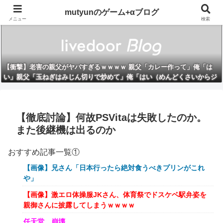
mutyunのゲーム+αブログ
メニュー
検索
【衝撃】老害の親父がヤバすぎるｗｗｗｗ 親父「カレー作って」俺「は
い」親父「玉ねぎはみじん切りで炒めて」俺「はい（めんどくさいからジ
ューサー使お）」俺「できた」→結果…
【徹底討論】何故PSVitaは失敗したのか。
また後継機は出るのか
おすすめ記事一覧①
【画像】兄さん「日本行ったら絶対食うべきプリンがこれ
や」
【画像】激エロ体操服JKさん、体育祭でドスケベ駅弁姿を
親御さんに披露してしまうｗｗｗｗ
任天堂、崩壊