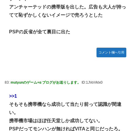
ズフィギュア【彩色原型公開】
アンチャーテッドの携帯版を出した。広告も大人が持っ
【画像】令和最新版のあのちゃん、可愛過ぎてワイらにブッ
てて恥ずかしくないイメージで売ろうとした
刺さりまくりw w w w w w
【ナイトレイン】 舐め腐ったネタビルドで床舐めしまくる
PSPの反省が全て裏目に出た
「俺って面白いやろ？」みたいな寒い奴
連合のモルモット部隊の部隊長になりました 第45話
コメント欄へ引用
【ウルトラQ】 「ナメゴン」とかいうシリーズ初の宇宙怪獣
【デレマス】 橘ありす「あなたの瞳には」
【艦これ】 募：ヴィスビィの触媒
やるやらでっきーのクラス転移ダンジョンサバイバル・闇鍋
83:
mutyunのゲーム+α ブログがお送りします。
ID:1JVoVklx0
あんこ仕立て 第45話
>>1
【画像】『金田一少年の事件簿』で好きな死体ランキング１
位がこちら！
そもそも携帯機なら成功して当たり前って認識が間違
い。
やる夫のダンジョン運営記180-おまけ31 埋めネタ「17話舞
台裏2 土産物市・当日」
携帯機市場はほぼ任天堂しか成功してない。
PSPだってモンハンが無ければVITAと同じだったろ。
ソフトの入れ替えなんて10秒で済むのにそれを面倒くさいと