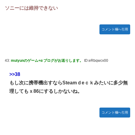
ソニーには維持できない
コメント欄へ引用
43:
mutyunのゲーム+α ブログがお送りします。
ID:eRbqwcv00
>>38
もし次に携帯機出すならSteamｄeｃｋみたいに多少無
理してもｘ86にするしかないね。
コメント欄へ引用