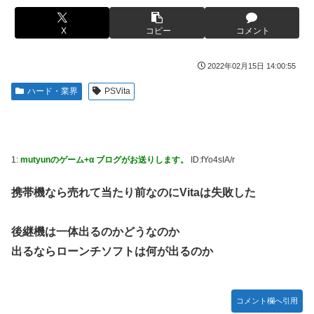
【ROBOT魂】 88,000のミーティアが二次も即完売なの大人
伊勢鈴蘭さん、コカ・コーラ愛を全力アピール！
気すぎる…
X
コピー
コメント
無期懲役、去年の仮釈放わずか４人…もう実質終身刑だった
【デレマス】 紗南「アイドルに似合うポケモン？」
【画像】田中みな実さん、妊娠中とは思えないヒール姿で登
ブラッドボーン全クリしたんだが
2022年02月15日 14:00:55
場してしまう
【画像】田中みな実さん、妊娠中とは思えないヒール姿で登
ハード・業界
PSVita
【画像】令和最新版のあのちゃん、可愛過ぎてワイらにブッ
場してしまう
刺さりまくりw w w w w w
ワイ手取り15万正社員→副業でウーバーやってるんやが金が
【画像】日焼け口リの締まったお尻っていいよね！ｗｗｗｗ
ない
ｗ
1:
mutyunのゲーム+α ブログがお送りします。
ID:fYo4sIA/r
株式投資、若年男性の自信喪失の原因に-6割超が「人生の敗
熊本･八代港で自衛隊の「病院船」が医療提供開始、診察と
者」自認
薬剤処方…被災者向け大浴場も！
携帯機なら売れて当たり前なのにVitaは失敗した
【緊急】お笑いジャングルポケット斉藤慎二被告に懲役7年
【悲報】コメ農家「高市総理には愛想尽かした」売値は生産
の求刑←これ…
原価の半分以下に…肥料代や燃料代は高騰「今年でやめる」
後継機は一体出るのかどうなのか
農家も
【ウマ娘】セイちゃんの攻撃力を見よ！！！
出るならローンチソフトは何が出るのか
【悲報】かつての「快楽天」が微妙になったわけｗｗｗｗｗ
【悲報】人気配信者「はっきり言う、ジャングリア沖縄ほん
とーーーーーーーーにおもんない！！！！」→炎上
【有能】政府「トラックはサービスエリア利用有料化すれば
サボらず走るし流問題解決じゃね？」
海外「全部日本の真似だったのか…」 日本の普通のテレビ
コメント欄へ引用