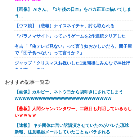
【画像】 AIさん、『1年後の日本』をバカ正直に描いてしま
う…
【ウマ娘】（悲報）ナイスネイチャ、討ち取られる
『パラノマサイト』っていうゲームを2作連続クリアした
有吉「『俺テレビ見ない』って言う奴おかしいだろ。団子屋
で『団子食べない』って言うか？」
ジャップ「クリスマスお祝いした1週間後にみんなで神社行
きます」←これ
【画像】令和最新版のあのちゃん、可愛過ぎてワイらにブッ
おすすめ記事一覧②
刺さりまくりw w w w w w
【画像】カルビー、ネトウヨから袋叩きにされてしまう
オワコン扱いされていたデジモンさん、令和に全盛期を超え
WWWWWWWWWWWWWWWWWWWWWWWW
る利益を生み出していた
【悲報】人間シャンパンタワー、二段目も判明しているらし
【爆笑ｗ】バッグひったくりを試みた男、バイクを盗られ
いｗｗｗｗ
る！
【速報】 キチ団体に言い訳講演させていたのがバレた琉球
【動画】新型のさすまた、限界突破www
新報、注意喚起メールしていたこともバラされる