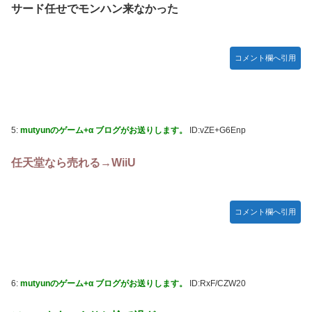
モーニング娘。'25『気になるその気の歌』ってガチで名曲
サード任せでモンハン来なかった
だと思うんだけど
5期・6期 人気ランキング
コメント欄へ引用
冨里奈央ちゃん、おへそ見せガチでエグいって・・・
5:
mutyunのゲーム+α ブログがお送りします。
ID:vZE+G6Enp
任天堂なら売れる→WiiU
コメント欄へ引用
6:
mutyunのゲーム+α ブログがお送りします。
ID:RxF/CZW20