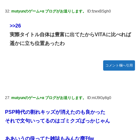
32:
mutyunのゲーム+α ブログがお送りします。
ID:fzwxBSgh0
>>26
実際タイトル自体は豊富に出てたからVITAに比べれば
遥かに立ち位置あったわ
コメント欄へ引用
27:
mutyunのゲーム+α ブログがお送りします。
ID:mlJ9Gy8g0
PSP時代の割れキッズが消えたのも良かった
それで文句いってるのはゴミクズばっかじゃん
ああいうの扱ってた雑誌もみんな廃刊w