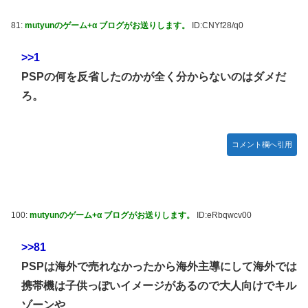
番組が最新SNSの数十年先を行っていたと話題に
ジャグラーやってる奴ってヤバいの多すぎじゃね？？？
【艦これ】これがラ級ちゃんの水着modeか・・・！
81:
mutyunのゲーム+α ブログがお送りします。
ID:CNYf28/q0
今季もタイトル獲得を目指すFC町田ゼルビア黒田剛監督が
抱負を語る
ぐらんぶる Season 3 第5話 感想：耕平がタレントの替え玉
>>1
に！奇行にはちゃんと意味があった！
PSPの何を反省したのかが全く分からないのはダメだ
竹﨑由佳アナ ピタパンのお尻！！
ろ。
【ウマ娘】セイちゃんの攻撃力を見よ！！！
【画像】島田フミカネ先生、ひたすらエッチな絵を上げ続け
る存在になってしまう
コメント欄へ引用
【ウマ娘】（悲報）ナイスネイチャ、討ち取られる
【画像あり】ワイ、今更SSSS.GRIDMANを観賞するも面白
過ぎて今まで観てなかったを後悔する…
100:
mutyunのゲーム+α ブログがお送りします。
ID:eRbqwcv00
【バンダイ】「食玩」「プライズ」「ガシャポン」2026年8
月発売商品【発売スケジュール】
>>81
【悲報】AV女優さん、キモオタチー牛弱男どもの「おはよ
PSPは海外で売れなかったから海外主導にして海外では
う」にブチギレｗｗｗ
携帯機は子供っぽいイメージがあるので大人向けでキル
【〈物語〉シリーズ】セガ「忍野忍」「斧乃木余接」プライ
ゾーンや