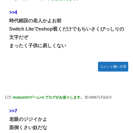
【デレマス】 紗南「アイドルに似合うポケモン？」
>>4
Switch2版『モンハンワイルズ』の動作環境が判明！
時代錯誤の老人かよお前
連合のモルモット部隊の部隊長になりました 第45話
Switch Liteでeshop覗くだけでもちいさくびっしりの
メトロイドプライム4 新品が2999円に…
文字だぞ
まったく子供に易しくない
【デレマス】 橘ありす「あなたの瞳には」
『ほの暮しの庭』パケ版初週売上、Switch2版「21965本」
Switch版「12458本」
コメント欄へ引用
百合子「隣に座る貴女」【ミリマス】
上國料萌衣ちゃん、留学中にマックのバイトに応募するも書
類選考で落とされてしまう
【VTuber】Google Play「選抜！推しナイン発表会」出演
172:
mutyunのゲーム+α ブログがお送りします。
ID:vfvl67LFaSt.V
者発表！『にじだけと思ってたけど座長と除夜のケツおるや
んけ』
>>7
老眼のジジイかよ
実証実験都市「ウーブン・シティ」が一般の居住希望者の募
集開始 すでにトヨタ関係者が居住
面倒くさい奴だな