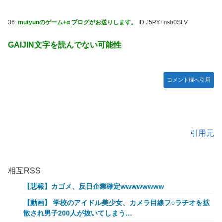
36:
mutyunのゲーム+α ブログがお送りします。
ID:J5PY+nsb0St.V
GAIJIN文字を読んでない可能性
コメント欄へ引用
引用元
相互RSS
【悲報】カゴメ、反日企業確定wwwwwwww
【動画】 学校のアイドル美少女、カメラ目線フ○ラチオを拡
散され男子200人が抜いてしまう…