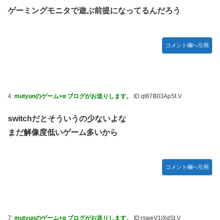
【ウマ娘】セイちゃんの攻撃力を見よ！！！
ゲーミングモニタで遊ぶ前提になってるんだろう
【ミリマス】6年後のアイドル達はどんな感じになってるん
だろう
コメント欄へ引用
【FF16】 「ファイナルファンタジー16」発売日が6/22に決
定＆最新PV公開！思ったより発売早い…もう半年後か！
【デレマス】 和久井留美「夢を作って、いつか遊んで」
ドンキのうなぎ食べた14人が食中毒…3歳児から75歳まで被
4:
mutyunのゲーム+α ブログがお送りします。
ID:qt87B03ApSt.V
害
「日本放送協会です」と名乗る男にドアを開けたら地獄…テ
switchだとそういうの少ないよな
レビもないのに居座り脅迫してきたNHK集金人を警察に通報
まだ解像度低いゲーム多いから
して黙らせた←警察官の神対応に感謝しかない
参政党・神谷代表、高市政権の食料品減税を「天下の愚策」
と一刀両断
コメント欄へ引用
福岡県議会「海外旅行じゃない、海外活動だ！」→視察費
2.65億円公開で再炎上ｗｗｗ
【艦これ】 E3-4のラスダンは航空優勢は取るの？取らない
の？
7:
mutyunのゲーム+α ブログがお送りします。
ID:rsweV1IXdSt.V