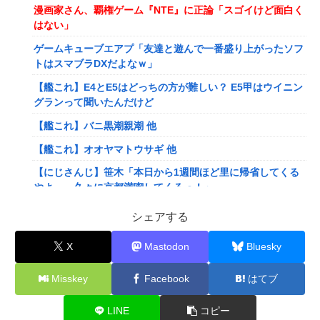
漫画家さん、覇権ゲーム『NTE』に正論「スゴイけど面白く
はない」
ゲームキューブエアプ「友達と遊んで一番盛り上がったソフ
トはスマブラDXだよなｗ」
【艦これ】E4とE5はどっちの方が難しい？ E5甲はウイニン
グランって聞いたんだけど
【艦これ】バニ黒潮親潮 他
【艦これ】オオヤマトウサギ 他
【にじさんじ】笹木「本日から1週間ほど里に帰省してくる
やよ～。久々に京都満喫してくるっ！」
【にじさんじ】ののは、初の後輩コラボ！あゆゆとおはなし
シェアする
「なかよくなれるかな？！」【8/7(金)20:00】
X
Mastodon
Bluesky
【VTuber】Google Play初のトーク番組「選抜！推しナイ
ン発表会」発表へ！8名が推しキャラクターの魅力を語り合
Misskey
Facebook
はてブ
う【8/6(木)18:00】
【悲報】人気配信者「はっきり言う、ジャングリア沖縄ほん
LINE
コピー
とーーーーーーーーにおもんない！！！！」→炎上