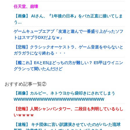
任天堂、崩壊
【画像】 AIさん、『1年後の日本』をバカ正直に描いてしま
う…
ゲームキューブエアプ「友達と遊んで一番盛り上がったソフ
トはスマブラDXだよなｗ」
【悲報】クラシックオーケストラ、ゲーム音楽をやらないと
ガラガラになり終わる・・・
【艦これ】E4とE5はどっちの方が難しい？ E5甲はウイニン
グランって聞いたんだけど
【艦これ】バニ黒潮親潮 他
おすすめ記事一覧②
【艦これ】オオヤマトウサギ 他
【画像】カルビー、ネトウヨから袋叩きにされてしまう
【艦これ】授業中に居眠りふぶき 他
WWWWWWWWWWWWWWWWWWWWWWWW
【画像】令和最新版のあのちゃん、可愛過ぎてワイらにブッ
【悲報】人間シャンパンタワー、二段目も判明しているらし
刺さりまくりw w w w w w
いｗｗｗｗ
【爆笑動画】ママさん「新しい洗濯機買って1発目に回した
【速報】 キチ団体に言い訳講演させていたのがバレた琉球
らコレw」←こwれwはw w w w w w w w w w