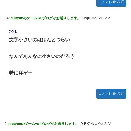
コメント欄へ引用
【ホロライブ】アキロゼ、映画をきっかけに「ちいかわ」に
「Sゴーゴージャグラー4KT（北電子）」「Lライザのアト
どハマり「今では毎晩1時間くらい見ながら入眠していま
リエKD（北電子）」が検定通過
す」
34:
mutyunのゲーム+α ブログがお送りします。
ID:qfCMoIFA0St.V
伊藤裕樹、次戦勝利でタイトルマッチへ
【ウマ娘】セイちゃんの攻撃力を見よ！！！
>>1
【画像】韓国人「日本人の間で『女が破滅的な人生を送るの
文字小さいのはほんとつらい
を楽しむ陰湿な趣味』が流行っている」119万バズ
【ワンピース】ゾロ「女だぞ」エネル「見ればわかる」←こ
なんであんなに小さいのだろう
こ好きすぎるｗｗｗｗｗｗｗｗｗｗｗｗｗ
【艦これ】なんか調べたらE5めちゃくちゃ対地艦使うや
特に洋ゲー
ん・・・
【名探偵プリキュア】明智が変身できた理由、謎すぎる…
欧州「日本だけ反則だろ…」 世界の『日本びいき』にヨー
コメント欄へ引用
ロッパ全土から不満の声
【艦これ】E5-4をウイニングランって言ったやつ誰や
【画像】ハンターハンターの人気キャラ3人、メイドフィギ
ュアになってしまうｗｗｗ
2:
mutyunのゲーム+α ブログがお送りします。
ID:RK14xwModSt.V