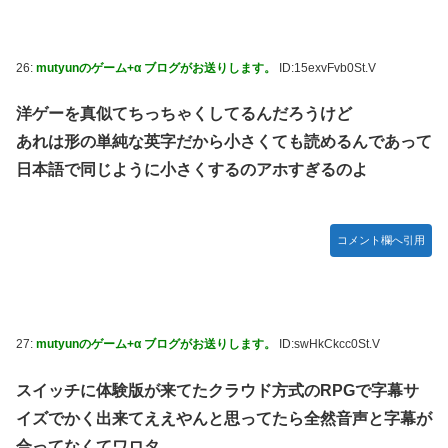
26:
mutyunのゲーム+α ブログがお送りします。
ID:15exvFvb0St.V
洋ゲーを真似てちっちゃくしてるんだろうけど
あれは形の単純な英字だから小さくても読めるんであって
日本語で同じように小さくするのアホすぎるのよ
コメント欄へ引用
27:
mutyunのゲーム+α ブログがお送りします。
ID:swHkCkcc0St.V
スイッチに体験版が来てたクラウド方式のRPGで字幕サ
イズでかく出来てええやんと思ってたら全然音声と字幕が
合ってなくてワロタ