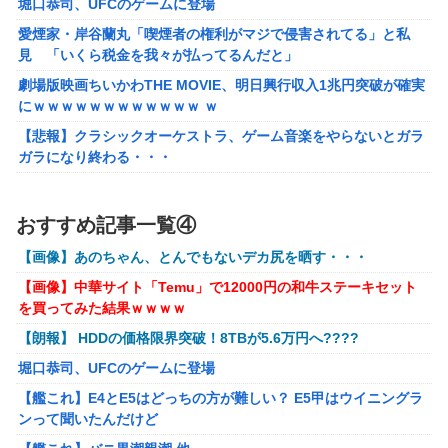
堀口恭司、UFCのゲームに登場
【画像】 AI「写真の背景削除？ガンプラの箱追加しといて
愛煙家・岸谷蘭丸「喫煙者の権利がマジで侵害されてる」と私
あげよ????」
見 「いくら税金を我々が払ってるんだと」
【ホロライブ】アキロゼ、映画をきっかけに「ちいかわ」に
劇場版映画ちいかわTHE MOVIE、明日興行収入1兆円突破が確実
どハマり「今では毎晩1時間くらい見ながら入眠していま
にｗｗｗｗｗｗｗｗｗｗｗｗ ｗ
す」
【悲報】クラシックオーケストラ、ゲーム音楽をやらないとガラ
【FF16】 「ファイナルファンタジー16」発売日が6/22に決
ガラになり終わる・・・
定＆最新PV公開！思ったより発売早い…もう半年後か！
【画像】∧∨の設定みたいな野球部女子マネージャーが発見され
【艦これ】 E3-4のラスダンは航空優勢は取るの？取らない
るwwwwww
おすすめ記事一覧④
の？
【アークナイツ】Cutiesシリーズ「アンジェリーナ」「テキー
【画像】あのちゃん、とんでもないデカ尻を晒す・・・
ラ」デフォルメフィギュア【予約開始】
メトロイドプライム4 新品が2999円に…
【画像】中華サイト「Temu」で12000円の和牛ステーキセット
【アズールレーン】グッスマ上海「大鳳：プライベート・クォー
百合子「隣に座る貴女」【ミリマス】
を買ってみた結果ｗｗｗｗ
ターズVer.」フィギュア【原型公開】
【VTuber】Google Play「選抜！推しナイン発表会」出演
【朗報】 HDDの価格限界突破！8TBが5.6万円へ????
【ガンダムSEED】バンプレスト「ラクス・クライン」「カガ
者発表！『にじだけと思ってたけど座長と除夜のケツおるや
リ・ユラ・アスハ」プライズフィギュア【彩色原型公開】
んけ』
堀口恭司、UFCのゲームに登場
【艦これ】E4とE5はどっちの方が難しい？ E5甲はウイニングラ
【艦これ】E4とE5はどっちの方が難しい？ E5甲はウイニングラ
『ほの暮しの庭』Switch2版 21,965本、Switch版 12,458本
ンって聞いたんだけど
ンって聞いたんだけど
【艦これ】バニ黒潮親潮 他