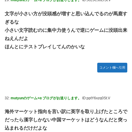
29:
mutyunのゲーム+α ブログがお送りします。
ID:5cL3CJ0LrSt.V
文字が小さい方が没頭感が増すと思い込んでるのが馬鹿す
ぎるな
小さい文字読むのに集中力使うんで逆にゲームに没頭出来
ねえんだよ
ほんとにテストプレイしてんのかいな
コメント欄へ引用
32:
mutyunのゲーム+α ブログがお送りします。
ID:pptY6xzq0St.V
海外マーケット指向を言い訳に英字を取り上げたところで
だったら漢字しかない中国マーケットはどうなんだと突っ
込まれるだけだよな