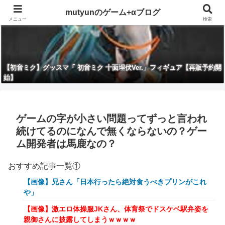
mutyunのゲーム+αブログ
メニュー
検索
【初音ミク】グッスマ「 初音ミク 十面埋伏Ver.」フィギュア【再販予約開
始】
ゲームの字が小さい問題ってずっと言われ
続けてるのになんで無くならないの？ゲー
ム開発者は馬鹿なの？
おすすめ記事一覧①
【画像】兄さん「日本行ったら絶対食うべきプリンがこれ
や」
【画像】激エロ体操服JKさん、体育祭でドスケベ駅弁姿を
親御さんに披露してしまうｗｗｗｗ