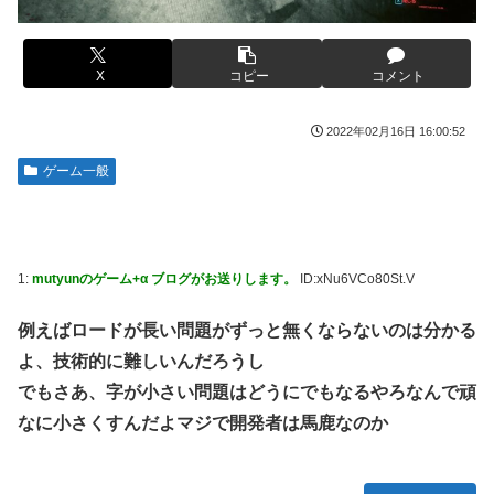
る。クルタ族の虐殺犯人がツェリードニヒだった模様！
【悲報】福岡の電車、完全にやらかす。構内アナウンスでド
下ネタを連発するｗｗｗｗｗ
被災地・熊本、泥酔者の通報が止まらず県警が異例のお願い
【悲報】有名漫画家、がんを公表「大腸癌になってしまいま
X
コピー
コメント
20代「50年ローンでええやろ」←これマジ？？？
した。肝臓に転移も見られてステージ4です」
【画像】「マスク美人さん、また我々を欺く」←海外でも流
【画像】 AI「写真の背景削除？ガンプラの箱追加しといて
2022年02月16日 16:00:52
行りだした結果がこちらw w w w w w w
あげよ????」
ゲーム一般
メトロイドプライム4 新品が2999円に…
やる夫のダンジョン運営記183-雑談所ネタ118 懺悔小ネタ
「創刻のファイアホイール」+埋めネタ「ファイアホイール
【画像】日焼け口リの締まったお尻っていいよね！ｗｗｗｗ
TCG・その後」
ｗ
海外「全部日本の真似だったのか…」 日本の普通のテレビ
欧州「日本だけ反則だろ…」 世界の『日本びいき』にヨー
1:
mutyunのゲーム+α ブログがお送りします。
ID:xNu6VCo80St.V
番組が最新SNSの数十年先を行っていたと話題に
ロッパ全土から不満の声
例えばロードが長い問題がずっと無くならないのは分かる
羽田ニアミス搭乗の中国人「補償も見舞いもない」中国ネッ
思い通りに動かない熊本被災者に左派が我慢ならなくなった
ト「いや要らんやろ」
模様、避難所で苦しむ被災者に対して……
よ、技術的に難しいんだろうし
【画像】お前らこの超美人容疑者が、整形か否か判定し
大日本帝国陸軍「侵攻できたとして、食糧どうすんだよ」大
でもさあ、字が小さい問題はどうにでもなるやろなんで頑
て！！→画像がこちらw w w w w w w w w w
本営「現地調達」陸軍「え？」
なに小さくすんだよマジで開発者は馬鹿なのか
【爆笑動画】ママさん「新しい洗濯機買って1発目に回した
【NBA】エンビードが新シーズンに向けての好調ぶりを披
らコレw」←こwれwはw w w w w w w w w w
露 なお足の状態の方を心配されてしまう