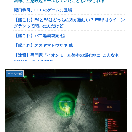
新報、注意喚起メールしていたこともバラされる
岡田斗司夫「人間の本音としてブサイクを見たら不愉快にな
堀口恭司、UFCのゲームに登場
る。この責任をどうとるんだ」
【艦これ】E4とE5はどっちの方が難しい？ E5甲はウイニン
【速報】ルフィの幹部、懲役20年に決定する←コレは妥当
グランって聞いたんだけど
か？？？？？？？
【艦これ】バニ黒潮親潮 他
【NGS】ルーサー緊急、新武器、東方コラボ、EXレベル
【艦これ】オオヤマトウサギ 他
40… 8/5はアップデート盛り沢山！？貴様ら何から始める？
( •᷄ὤ•᷅ )
【速報】専門家「イオンモール熊本の爆心地に”こんなも
の”があったんだけど…」
ヨーロッパが右翼政党の党員から銀行口座を作る権利を剥
奪、そのせいで皮肉すぎる展開に突入しており……
【画像】かつて天下を獲っていたYouTuberの現在ｗｗｗｗ
ゲーム一般
【ウマ娘】ケンタ？のシオン
【悲報】映画館の客、ほぼバイオテロレベルのやらかしで観
客が避難する事態にｗｗｗｗ
韓国人「海上自衛隊護衛艦ちょうかいによるトマホーク巡航
ミサイルの実射試験に韓国人が衝撃！」→「着々と進む最新
【警告】社会人「スムージーにキウイ皮ごと入れよ。これ美
鋭の防衛装備‥」
容にいいんだよね〜」→ 結果…
【画像】かつて天下を獲っていたYouTuberの現在ｗｗｗｗ
【悲報】有名漫画家、がんを公表「大腸癌になってしまいま
した。肝臓に転移も見られてステージ4です」
【悲報】コレコレ、月収1億円ｗｗｗそりゃ外出るのにボデ
ィガードつけるわ…
【衝撃】ハンターハンター、とんでもねえ伏線が発掘され