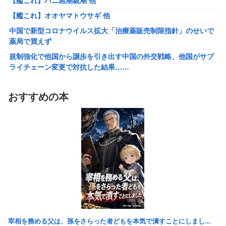
【艦これ】バニ黒潮親潮 他
【艦これ】オオヤマトウサギ 他
【艦これ】オオヤマトウサギ 他
【悲報】アメリカで今も続いてる近親相姦の一族がやばすぎる
中国で新型コロナウイルス拡大「治療薬販売制限指針」のせいで
薬局で買えず
【悲報】高市政権「永住許可厳格化するわ」外国人さん「もう日
本ええわ…」
規制強化で他国から譲歩を引き出す中国の外交戦略、他国がサプ
ライチェーン変更で対抗した結果……
【画像あり】えっ、ワイ氏の「貯金」・・・多すぎ・・・？
福岡県議会「海外旅行じゃない、海外活動だ！」→視察費2.65億
【悲報】ワイのせいで会社を辞めた新人が「3人」もいたことが
円公開で再炎上ｗｗｗ
発覚ｗｗｗｗｗ
おすすめの本
参政党・神谷代表、高市政権の食料品減税を「天下の愚策」と一
エース級の財務官僚が異例転出へ 官邸幹部「協力的でなかった
刀両断
から」
【悲報】 ピカチュウが大量に半額
町の弁当屋「申し訳ないが消費税1%になったらその分商品代を値
上げするわ」
FGOのリリスさん、謎のSKB水着を着るｗｗｗｗｗｗｗｗｗｗｗ
ｗｗｗｗｗ
【泣】年配夫婦が営む中華屋さん、休業を知らせる貼り紙に応援
コメントが続々と
【悲報】「店員」と「定員」を間違えるガチでヤバいやつ、ネッ
ト上に多すぎる ← これ・・・・・・
中国で新型コロナウイルス拡大「治療薬販売制限指針」のせいで
薬局で買えず
【悲報】ラノベ作家「新作ラブコメ書いたぞ！」冷笑系「いい歳
こいてラブコメ書いて恥ずかしくないの？」
規制強化で他国から譲歩を引き出す中国の外交戦略、他国がサプ
宰相を務める父は、孫をさらった者どもを本気で潰すことにしまし...
ライチェーン変更で対抗した結果……