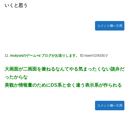
いくと思う
コメント欄へ引用
11:
mutyunのゲーム+α ブログがお送りします。
ID:rsweV1IXdSt.V
大画面が二画面を兼ねるなんてやる気まったくない詭弁だ
ったからな
美観か情報量のためにDS系と全く違う表示系が作られる
コメント欄へ引用