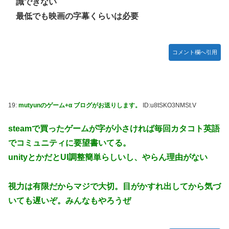
識できない
最低でも映画の字幕くらいは必要
コメント欄へ引用
19:
mutyunのゲーム+α ブログがお送りします。
ID:u8tSKO3NMSt.V
steamで買ったゲームが字が小さければ毎回カタコト英語
でコミュニティに要望書いてる。
unityとかだとUI調整簡単らしいし、やらん理由がない
視力は有限だからマジで大切。目がかすれ出してから気づ
いても遅いぞ。みんなもやろうぜ