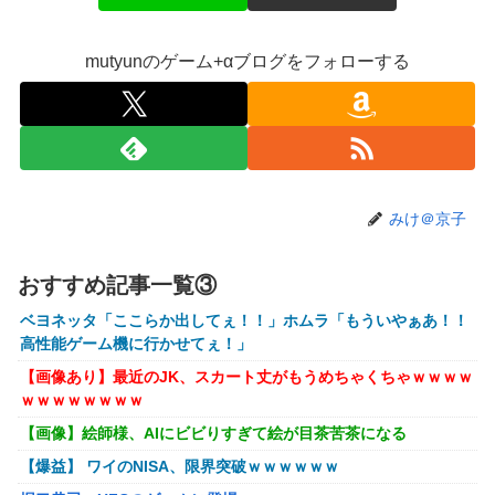
【衝撃】クルタ族虐 殺の犯人、ツェリードニヒで確定！ク
ロロの演劇のせいで2人も無駄死ににwwww
mutyunのゲーム+αブログをフォローする
【画像】石川佳純さん(31)の体、エッッッッッッッッッッッ
ッッッッッッ！
【速報】熊本イオンモール、爆発の原因は『これ』の可能性
【悲報】高市早苗に逆らった財務官僚、異例の左遷ｗｗｗｗ
ｗｗｗｗ
みけ＠京子
【閲覧注意】元臆女キャバ嬢の首吊り自●配信、拡散されま
くって終わるｗｗｗｗｗｗｗ
おすすめ記事一覧③
【悲報】女子自転車競技、ブラに綿を詰めまくって空気抵抗
ベヨネッタ「ここらか出してぇ！！」ホムラ「もういやぁあ！！
を減らすチート技が発覚ｗｗｗ
高性能ゲーム機に行かせてぇ！」
【動画】大阪府警に射殺されたオッサン、めちゃめちゃ苦し
【画像あり】最近のJK、スカート丈がもうめちゃくちゃｗｗｗｗ
そうに死ぬ
ｗｗｗｗｗｗｗｗ
【悲報】黒人、卑怯すぎて炎上するｗｗｗｗ
【画像】絵師様、AIにビビりすぎて絵が目茶苦茶になる
【画像】井口裕香(36)、タンクトップがはち切れそうなくら
【爆益】 ワイのNISA、限界突破ｗｗｗｗｗｗ
いデカイｗｗｗｗｗｗｗｗｗｗｗ