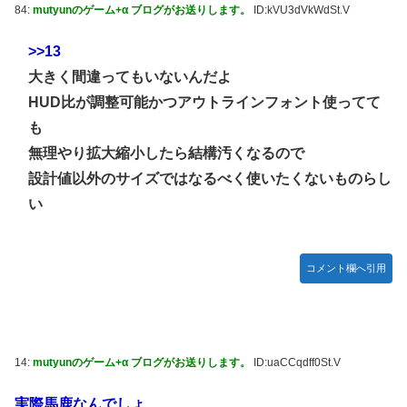
84:
mutyunのゲーム+α ブログがお送りします。
ID:kVU3dVkWdSt.V
>>13
大きく間違ってもいないんだよ
HUD比が調整可能かつアウトラインフォント使ってて
も
無理やり拡大縮小したら結構汚くなるので
設計値以外のサイズではなるべく使いたくないものらし
い
コメント欄へ引用
14:
mutyunのゲーム+α ブログがお送りします。
ID:uaCCqdff0St.V
実際馬鹿なんでしょ