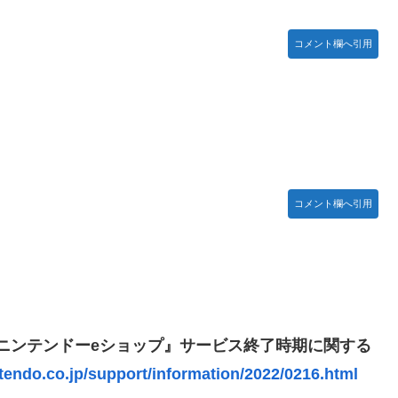
コメント欄へ引用
忍RPG・新イベント『バニーとヨミハラクライシス』
ジャー」プラモデル【10日予約開始】
ネタ「創刻のファイアホイール」+埋めネタ「ファイアホイールTCG・
ョビショに→たまこ爆笑
コメント欄へ引用
結ちゃんかと」
ていないので装備できません」←このシステムｗｗｗｗ
露骨すぎる
の『ニンテンドーeショップ』サービス終了時期に関する
すぎて話題にwwwwwww
tendo.co.jp/support/information/2022/0216.html
】【日向坂46】