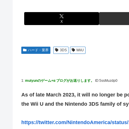
【画像】元モデルのTBS新人アナさん、プリケツ
【動画】ブラジルの女子フットサル選手が極悪すぎて5年
テレビ大好き高齢者の｢テレビ離れ｣が始まった…
【ウマ娘】セイちゃんの攻撃力を見よ！！！
【画像】日本のセクシー過ぎる女性犯罪者一覧が冗談抜きにレベル
X
【悲報】人気配信者「はっきり言う、ジャングリア沖縄ほ
【画像】俺たちの姫本田望結、久しぶりに画像を投稿した結果→や
海外「全部日本の真似だったのか…」 日本の普通のテレビ
元NBAプレーヤー、エネス・カンター・フリーダムが、20
参加の声明を受け
【グラブル】ドライブバーストが初めて映像化された時の
ハード・業界
3DS
WiiU
【朗報】「あの椅子カバー」のカプセルトイ、爆誕。自宅
【名探偵プリキュア】1QのIP売上は15億円 過去3期と
【にじさんじ】Cellmates、NG行動回避ゲーム！フリが
【遊戯王】なんか「ウィッチクラフト」の新規いるけど強
【衝撃動画】トラック事故で車がミンチになった男性、と
1:
mutyunのゲーム+α ブログがお送りします。
ID:5ssMuzdp0
【ハコヅメ】 第6話 感想 誰よりも早く！【～交番女子の
やる夫「催眠アプリを手に入れたんだけど……これ必要だっ
As of late March 2023, it will no longer be
【画像】日本ってなんでここ埋め立てないの？
the Wii U and the Nintendo 3DS family of s
休日に甥っ子をアポなし託児を押し付けてきた兄嫁！「テ
結果……甥っ子が重度の中二病を発症して家で大暴れｗｗ
https://twitter.com/NintendoAmerica/statu
佐藤二朗、妻とのハグを報告「文〇砲より遥かに威力は弱