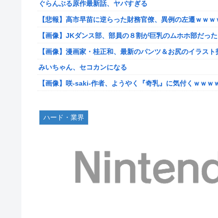
ぐらんぶる原作最新話、ヤバすぎる
【艦これ】E5ヌルイとかいう風説には騙されないぞ スキ
【悲報】高市早苗に逆らった財務官僚、異例の左遷ｗｗｗ
【艦これ】もちもちーの本気 他
【画像】JKダンス部、部員の８割が巨乳のムホホ部だっ
【ウマ娘】水着シュヴァちいいね！
【画像】漫画家・桂正和、最新のパンツ＆お尻のイラスト
韓国人「超巨大台風13号ドルフィンが90度直角カーブで
みいちゃん、セコカンになる
出した直近の台風進路図がこちらです‥」
【画像】咲-saki-作者、ようやく『奇乳』に気付くｗｗｗ
車大手工場にも女性・高齢者…軽作業ラインやスポットワ
【艦これ】そもそも深海ってなんか悪いことしたの
海外「日本なんて行くんじゃなかった…」 日本を知って
【艦これ】けーかいじん 他
ハード・業界
キャデラックF1、致命的なブレーキ問題の原因が明らか
【艦これ】E5ヌルイとかいう風説には騙されないぞ スキ
【緊急】今の若者に急増している『コレ』依存、めちゃくちゃ深刻な
新台スマスロ『Lやじきた道中記参る』評判＆感想まとめ
アリスソフト「ランス10」ゲーム画面公開キター！ウル
スイカ取りこぼし注意 etc…
【デレマス】 凛「なにこれ、蒼穹のファフナー？」モバP
【画像】影山優佳さん(25)、下着姿であたシコが止まらな
シュート選手が結婚を発表、ネモ選手とウメハラ選手が婚
京大病院、手術ミスで50代女性患者を「植物状態」に 
【ウマ娘】海外の絵師が描いた味付けの濃いウマ娘からし
【画像】前田敦子さん、脚が長すぎるｗｗｗｗｗｗｗ 【Picku
【速報】超かぐや姫さん、とんでもないスピンオフ漫画が