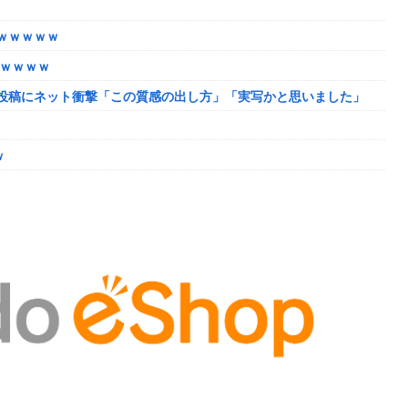
ャンプくらいヌルイのなら考える
ｗｗｗｗｗ
たｗｗｗｗ
投稿にネット衝撃「この質感の出し方」「実写かと思いました」
韓国に向かう予想‥世界各国の最新スパコン気象予測モデルがはじき
ｗ
ーク
しまったディズニー信者、帰国後『本家』に失望する事態に
になるも解決には至っておらずめども立たず
ャンプくらいヌルイのなら考える
模様w w w w w w w w w w
｜通常時はポイント集めで修行、あっぱれチャンスの河童が強い、
ザちゃんは今回も美しい…。前作で助けたシィルもいるぞ！
「資料だから見といてくれ」
い
姻届の証人に。
脳腫瘍摘出手術で腫瘍の無い部位を摘出してしまう
か得られない栄養素はある
p07091615】
連載決定ｗｗｗｗｗｗｗｗｗｗｗｗｗｗｗｗｗｗｗｗｗ