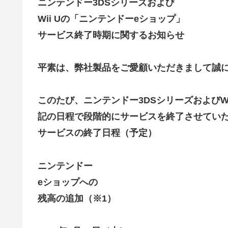
ニンテンドー3DSシリーズおよび
韓国人「“韓国サッカー”性接待の試合結果をご覧くださ
Wii Uの「ニンテンドーeショップ」
ッカーだ」
サービス終了時期に関するお知らせ
国連が事実上の機能停止に陥りつつあると関係者が告白、
メタルバンドが日本から死滅した理由ってなに？
平素は、弊社製品をご愛顧いただきまして誠
【悲報】吉岡里帆さん、アドリブで相手役俳優の手を取り
【画像10枚】佐倉綾音さん(32)、自分のシコポイントに気
このたび、ニンテンドー3DSシリーズおよびW
マジか！次週のバナナムーンゲストは5期生からこの3人が
記の日程で段階的にサービスを終了させてい
サービスの終了日程（予定）
ニンテンドー
eショップへの
残高の追加（※1）