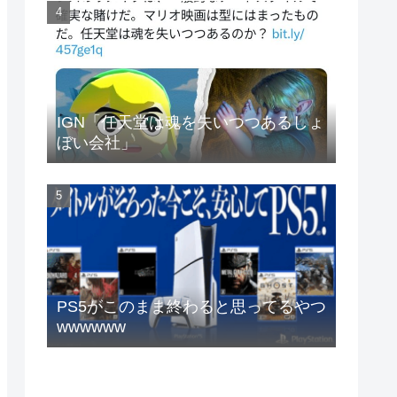
IGN「任天堂は魂を失いつつあるしょ
ぼい会社」
PS5がこのまま終わると思ってるやつ
wwwwww