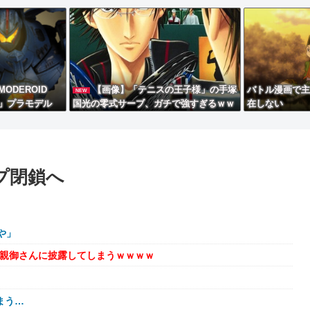
ODEROID
【画像】「テニスの王子様」の手塚
バトル漫画で主
NEW
」プラモデル
国光の零式サーブ、ガチで強すぎるｗｗ
在しない
ｗｗ
ップ閉鎖へ
や」
を親御さんに披露してしまうｗｗｗｗ
まう…