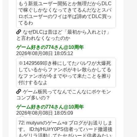
もう新規ユーザー開拓とか無理だからDLC
で稼ぐしかなくなってきてるんだなとスパ
ロボユーザーのワイは半ば諦めてDLC買っ
てるわ
なぜDLCは昔ほど「最初から入れとけ」
と言われなくなったのか
ゲーム好きの774さん@10周年
2026年08月08日 18:05:12
※1429569叩き棒にしてたパルワが大爆死
しているからファンボがキレ散らかしてる
なファンボが今までやって来たことを擦り
付けするなよ
ゲーム板民ってなんでこんなにポケモン
コンプ多いの？
ゲーム好きの774さん@10周年
2026年08月08日 18:05:09
72: mutyunのゲーム+α ブログがお送りしま
す。 ID:hj/HU/rY0PS信者ってハード撤退後
もゲリラ活動してたセガハード信者みたい