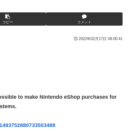
間の出場停止処分に。
高過ぎる件w w w w w w w w w
コピー
コメント
んとーーーーーーーーにおもんない！！！！」→炎上
っぱりワイらの姫だったw w w w w w w w w w
番組が最新SNSの数十年先を行っていたと話題に
2022年02月17日 09:00:41
27年WNBAドラフトの適性を宣言 一部コーチによるWNBA男性
衝撃
や職場をパチンコ屋にしちゃおうｗｗｗ
の比較と通期95億円計画を解説
露骨すぎる
いの？
んでもない姿で発見される…怖すぎる…
逆襲～】
た？」 第29話
 possible to make Nintendo eShop purchases for
ystems.
レビでも見せといてw」と言うので『Gガンダム』を一気見させた
s/1493752880733503488
いが、僕のノロケ砲をお見舞いする」