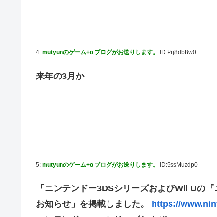
【画像】こんな感じのクルマで車中泊旅したいよな？？？
「フリルもリボンもたくさんがいいのよね、ふふっ♪」対魔
【デレマス】 810プロエアコン騒動【ぷちかれシリーズ】
4:
mutyunのゲーム+α ブログがお送りします。
ID:Prj8dbBw0
【パシフィック・リム】 MODEROID「ジプシー・デン
来年の3月か
やる夫のダンジョン運営記183-雑談所ネタ118 懺悔小
その後」
【にじさんじ】七瀬、動物園でアシカに水をかけられビシ
【デレマス】 和久井留美「夢を作って、いつか遊んで」
【画像】ファーストサマーウイカ、激変した姿に「本田望
【悲報】ポケポケ、1年で1600万人が引退・・・
5:
mutyunのゲーム+α ブログがお送りします。
ID:5ssMuzdp0
ゲーム「すごい武器を手に入れましたが必要レベルに達し
【にじさんじ】Cellmates、NG行動回避ゲーム！フリが
「ニンテンドー3DSシリーズおよびWii U
【動画】マーベルの新作格ゲー、歴代格ゲーのパロディが多
お知らせ」を掲載しました。
https://www.nin
藤嶌果歩1st写真集の感想まとめ。おおむね好評【かほりん