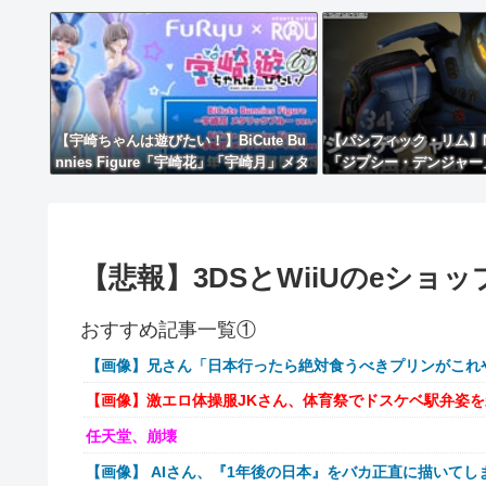
【宇崎ちゃんは遊びたい！】BiCute Bu
【パシフィック・リム】M
nnies Figure「宇崎花」「宇崎月」メタ
「ジプシー・デンジャー
リックパープルver. プライズフィギュア
【10日予約開始】
【ラウンドワン限定で展開決定】
【悲報】3DSとWiiUのeショ
おすすめ記事一覧①
【画像】兄さん「日本行ったら絶対食うべきプリンがこれ
【画像】激エロ体操服JKさん、体育祭でドスケベ駅弁姿
任天堂、崩壊
【画像】 AIさん、『1年後の日本』をバカ正直に描いてし