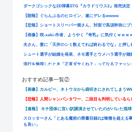
ダークゴシックな2D弾幕STG『カラドリウス2』発売決定
【朗報】ぐらんぶるのヒロイン、遂にデレるwwww
【悲報】ショートスリーパー堀さん、対面で高須幹弥にブ
【画像】咲-saki-作者、ようやく『奇乳』に気付くｗｗｗ
夫さん、妻に「天井のシミ数えてれば終わるでな」と押し倒
シュート選手が結婚を発表、ネモ選手とウメハラ選手が婚
流行を無視したとき「正直ダサくね？」ってなるファッシ
【衝撃】クロちゃん、とち狂ったツイートをする←コレ言
おすすめ記事一覧②
佐藤二朗、妻とのハグを報告「文〇砲より遥かに威力は弱
【画像】カルビー、ネトウヨから袋叩きにされてしまうWW
【画像】こんな感じのクルマで車中泊旅したいよな？？？
【悲報】人間シャンパンタワー、二段目も判明しているら
【朗報】ドラゴンボール史上、最も実力とその人気が伴わ
【速報】 キチ団体に言い訳講演させていたのがバレた琉
路上駐車中のテスラ車を超弩級のゲリラ豪雨が直撃、水が
スロッターさん「とある魔術の禁書目録2は喰種を超える
【艦これ】そもそも深海ってなんか悪いことしたの
も良い」
【艦これ】けーかいじん 他