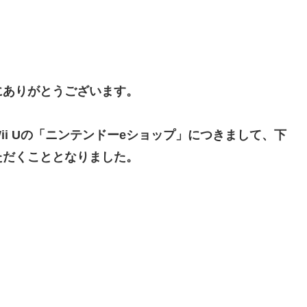
い」→「マッサージ効果は間違いないねｗ」「これが本当のベッドサ
特に役に立たないくせに高給だけ毟り取った結果……
にありがとうございます。
お胸に押し当てる（画像あり）
がつくwwwwwww
ii Uの「ニンテンドーeショップ」につきまして、下
登場！！！【乃木坂46】
ただくこととなりました。