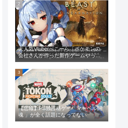
大人気Vtuberぺこーら「ポケモンの
会社さんが作った新作ゲームやって
みる！」
【悲報】PS独占格ゲー「マーベル闘
魂 」が全く話題になってない