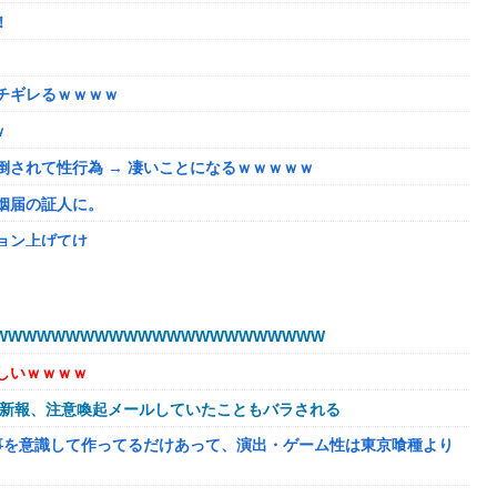
！
チギレるｗｗｗｗ
ｗ
されて性行為 → 凄いことになるｗｗｗｗｗ
姻届の証人に。
ョン上げてけ
うほどおかしいか？？？？？？
いが、僕のノロケ砲をお見舞いする」
WWWWWWWWWWWWWWWWWWWWWW
しいｗｗｗｗ
ない微妙すぎるキャラさん決まる！！
球新報、注意喚起メールしていたこともバラされる
溢れてどんどん浸かっていくのを……
事を意識して作ってるだけあって、演出・ゲーム性は東京喰種より