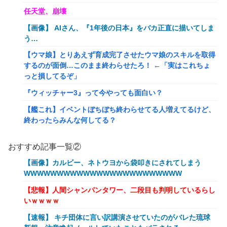
任天堂、崩壊
【画像】 AIさん、『1年後の日本』をバカ正直に描いてしま
う…
【ウマ娘】とりあえず育成完了させたウマ娘のスキルを取得
するのが面倒…このまま終わらせたろ！ ←「実はこれちょ
っと損してるぞ」
『ウィッチャー3』って今やっても面白い？
【艦これ】イベントぼちぼち終わらせてる人増えてるけど、
終わったらみんな何してる？
【艦これ】デイス 他
おすすめ記事一覧②
【艦これ】けーかいじん 他
【画像】カルビー、ネトウヨから袋叩きにされてしまう
【艦これ】水着川内さん 他
WWWWWWWWWWWWWWWWWWWWWWWW
洋服の青山、空調ウェアを発売ｗｗｗｗｗｗ
【悲報】人間シャンパンタワー、二段目も判明しているらし
いｗｗｗｗ
女「43億円注文して………キャンセルっと！」←こいつの目
的
【速報】 キチ団体に言い訳講演させていたのがバレた琉球