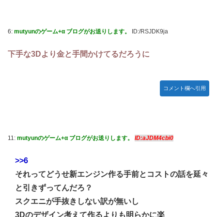
「ドラクエ11」攻略感想(54/クリア後)マルティナの「しん
ぴのビスチェ」可愛い！そしてメドローアやギガバーストき
たー！
6:
mutyunのゲーム+α ブログがお送りします。
ID:/RSJDK9ja
【デレマス】 和久井留美「夢を作って、いつか遊んで」
下手な3Dより金と手間かけてるだろうに
【謎】『ダーク路線のドラクエ12』を発売中止にしないとい
けなかった理由ってガチでなに？とりあえすだせばいいやん
【デレマス】 紗南「アイドルに似合うポケモン？」
コメント欄へ引用
switch2版『Lies of P』、メタスコア86でゲーフリ新作を
粉砕
【ウマ娘】海外のファンアートからしか得られない栄養素が
ある。←「おデジ以外味付けが濃いな…」
11:
mutyunのゲーム+α ブログがお送りします。
ID:aJDM4cbi0
韓国人「熊本地震で見る日本の土木技術の完全勝利をご覧く
>>6
ださい」→「これはすごいわ」「こういうのを見ると日本人
は何か適当に作る感じがしない・・・」「あれがまさに経験
それってどうせ新エンジン作る手前とコストの話を延々
値である」
と引きずってんだろ？
キム・カッファン総合スレ
スクエニが手抜きしない訳が無いし
3Dのデザイン考えて作るよりも明らかに楽
初見で「勝てるわけないやろくそったれ…」って思ったゲー