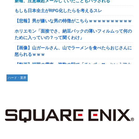
新報、注意喚起メールしていたこともバラされる
【驚愕】マチアプで会った外国人からまさかの『こう』言わ
れたんやがこれワイ詰みか？？？？？？？
もしも日本全土がRPG化したらを考えるスレ
【動画】手術中に熊本地震直撃やばすぎる
【悲報】男が嫌いな男の特徴がこちらｗｗｗｗｗｗｗｗｗｗ
避難所にベッドがない！と文句たらたらだった左派、実際に
ホリエモン「面接でさ、納豆パックの薄いフィルムって何の
避難所にベッドが搬入されてしまった結果……
ために入っていの？って聞くわけ」
『ドラクエの面白さのピークははがねのつるぎ買った時』←
【画像】山ガールさん、山でラーメンを食べたらおじさんに
これ
怒られるｗｗｗ
【韓日共同調査】「日本に良い印象」の韓国人54.3％ 13年
【動画】福岡の電車、複数の駅で「チンポッ❤」というアナ
以降で最高に 日本人の韓国好感度は35.3％
ウンスが流れ大騒ぎwwwwwwwww
ハード・業界
【スト6】竹内ジョン選手「どう考えても調整の時期がおか
【悲報】ショートスリーパー堀さん、対面で高須幹弥にブチ
しい。大会の真っただ中にコンセプトが変わるほどの調整、
ギレるｗｗｗｗ
大会が終わった後は微調整。趣旨が一貫してない」
女性「レイプされました」検事「嘘では？」女性「傷ついた
【画像】台湾とフランス、地震発生から6時間以内に設置し
ので訴えます」
た「避難所」がこちらｗｗｗｗ
【艦これ】イベントぼちぼち終わらせてる人増えてるけど、
【悲報】息子がみいちゃんのママ、限界を迎える「もう無
終わったらみんな何してる？
理。普通の家庭を築きたい。普通の子育てをしたい。」
【艦これ】デイス 他
【悲報】エアコン業者、正論「エアコンスプレーなんて使わ