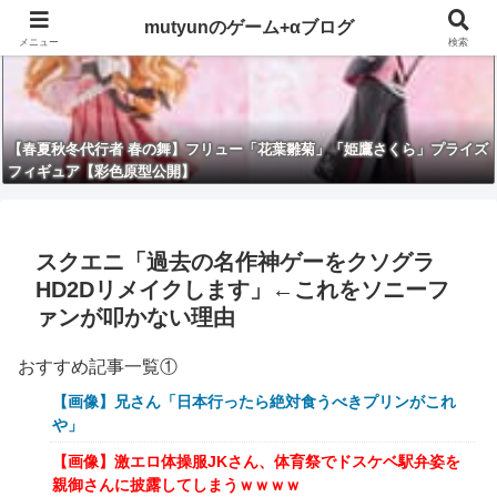
mutyunのゲーム+αブログ
メニュー
検索
【春夏秋冬代行者 春の舞】フリュー「花葉雛菊」「姫鷹さくら」プライズ
フィギュア【彩色原型公開】
スクエニ「過去の名作神ゲーをクソグラ
HD2Dリメイクします」←これをソニーフ
ァンが叩かない理由
おすすめ記事一覧①
【画像】兄さん「日本行ったら絶対食うべきプリンがこれ
や」
【画像】激エロ体操服JKさん、体育祭でドスケベ駅弁姿を
親御さんに披露してしまうｗｗｗｗ