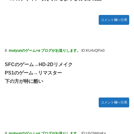
ムの敵ｗｗｗｗｗ
日向坂46・18thシングル発売決定！
コメント欄へ引用
｢乃木坂あそぶだけ 1万円で遊ぼう！｣ 後編公開！！！【乃木
坂46】
【悲報】アイドルが歌下手な理由
【海外の反応】海外「日本資本が入った瞬間、魔法がかかっ
8:
mutyunのゲーム+α ブログがお送りします。
ID:KU4vQPix0
たｗ」豪州のセブンイレブンが”日本化”して劇的進化！「お
にぎりとたまごサンドが食べられるなんて……」
SFCのゲーム→HD-2Dリメイク
PS1のゲーム→リマスター
10/29の｢MTV VMAJ 2026｣に出演決定！！！【乃木坂46】
下の方が特に酷い
青葉坂46、まもなく正式発表か
【AIグラビア】おしっこをしている女の子のAIエロ画像まと
め【リアル調】 Part 3
コメント欄へ引用
9:
mutyunのゲーム+α ブログがお送りします。
ID:UlV3WdaKa