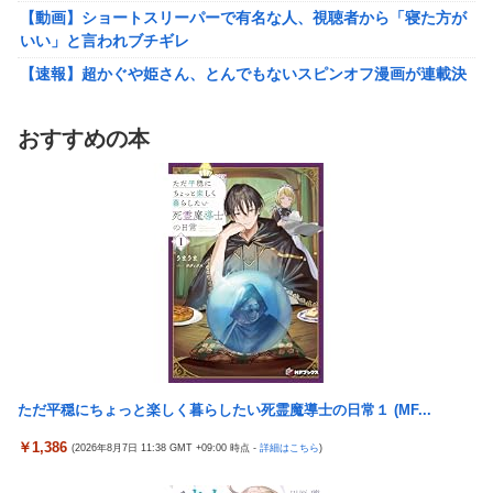
【動画】ショートスリーパーで有名な人、視聴者から「寝た方が
【悲報】財務省のエース、左遷へ。官邸幹部「政権に協力的でな
いい」と言われブチギレ
かったから」
【速報】超かぐや姫さん、とんでもないスピンオフ漫画が連載決
ワイ「子供2人目欲しいんやが、、、」ヨッメ「金は？育児は？
定ｗｗｗｗｗｗｗｗｗｗｗｗｗｗｗｗｗｗｗｗｗ
私の仕事は？キャリアは？」
【艦これ】イベントぼちぼち終わらせてる人増えてるけど、終わ
【悲報】Google、Geminiのせいで史上初のマイナスキャッシュ
おすすめの本
ったらみんな何してる？
フローに陥る
【艦これ】デイス 他
【悲報】娘「吹奏楽部の顧問に楽器買えって言われた」親「いく
らなの？」娘「60万」
【艦これ】けーかいじん 他
【動画】大阪府警のおっさん射殺映像が公開される。当然のよう
韓国の人気コーヒーチェーン「ペクスダバン」が日本初上陸→東
に無抵抗だったことが発覚
京・新橋に１号店オープン
資産7億桐谷さん「お金を貯めすぎた。自分が死ぬことを想定し
激混みのはずの東京駅で鍵が空いているコインロッカーが散見、
てなかった。」←これ
「ラッキー」と思って中を確認してみると……
韓国の人気コーヒーチェーン「ペクスダバン」が日本初上陸→東
秋田県職員さん、会見をバスローブ＆喫煙スタイルで対応してし
京・新橋に１号店オープン
まい大炎上ｗ
ただ平穏にちょっと楽しく暮らしたい死霊魔導士の日常１ (MF...
激混みのはずの東京駅で鍵が空いているコインロッカーが散見、
高配当をうたった「みんなで大家さん」→実態は2881億円の債務
「ラッキー」と思って中を確認してみると……
超過
￥1,386
(2026年8月7日 11:38 GMT +09:00 時点 -
詳細はこちら
)
秋田県職員さん、会見をバスローブ＆喫煙スタイルで対応してし
外国人「日本の未来は安泰だ」16歳MF三井寺眞、衝撃ゴール！
まい大炎上ｗ