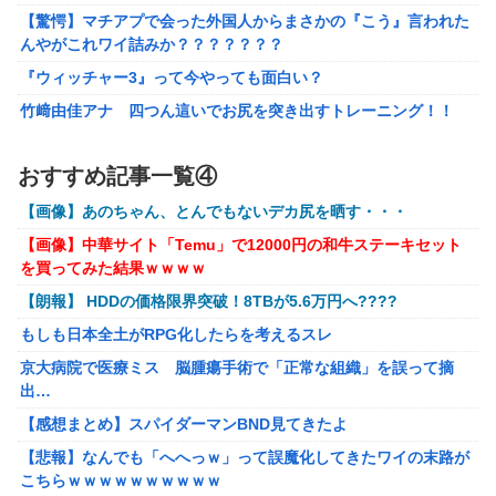
ので訴えます」
【驚愕】マチアプで会った外国人からまさかの『こう』言われた
んやがこれワイ詰みか？？？？？？？
【艦これ】 なんか今回はE5は甲で当然みたいな流れあるよ
ね
『ウィッチャー3』って今やっても面白い？
もしも日本全土がRPG化したらを考えるスレ
竹﨑由佳アナ 四つん這いでお尻を突き出すトレーニング！！
【GIF動画あり】
「ドラゴンボール」新作TVアニメが7月から放送されるぞ！
【涼宮ハルヒの憂鬱】Vivitフィギュア「涼宮ハルヒ」プライズフ
おすすめ記事一覧④
【〈物語〉シリーズ】 セガ「忍野忍」「斧乃木余接」プラ
ィギュア【彩色原型公開】
イズフィギュア【彩色原型公開】
【画像】あのちゃん、とんでもないデカ尻を晒す・・・
【ボンバーガール】KONAMI「最愛チアモ」プライズフィギュア
【謎】『ダーク路線のドラクエ12』を発売中止にしないとい
【画像】中華サイト「Temu」で12000円の和牛ステーキセット
【彩色原型公開】
けなかった理由ってガチでなに？とりあえすだせばいいやん
を買ってみた結果ｗｗｗｗ
【初音ミク】「PERIHAPI! おきがえちゅう ピアプロキャラクタ
【ウマ娘】海外のファンアートからしか得られない栄養素が
【朗報】 HDDの価格限界突破！8TBが5.6万円へ????
ーズ 2」トレフィグ【予約開始】
ある。←「おデジ以外味付けが濃いな…」
もしも日本全土がRPG化したらを考えるスレ
【艦これ】イベントぼちぼち終わらせてる人増えてるけど、終わ
キム・カッファン総合スレ
ったらみんな何してる？
京大病院で医療ミス 脳腫瘍手術で「正常な組織」を誤って摘
出…
【艦これ】デイス 他
初見で「勝てるわけないやろくそったれ…」って思ったゲー
ムの敵ｗｗｗｗｗ
【感想まとめ】スパイダーマンBND見てきたよ
【艦これ】けーかいじん 他
【悲報】なんでも「へへっｗ」って誤魔化してきたワイの末路が
【画像】避難所のリアル、レベチｗｗｗｗｗｗｗｗｗｗｗｗｗｗ
こちらｗｗｗｗｗｗｗｗｗｗ
ｗｗ