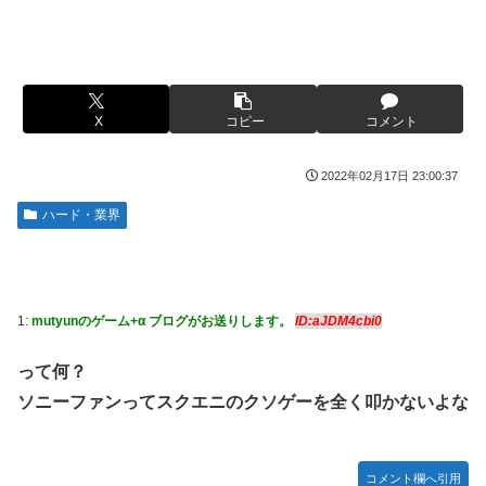
【艦これ】けーかいじん 他
ない方がいい」ﾄﾞﾝｯ！
日本代表DF冨安健洋の英プレミア・クリスタルパレス加入
【胸糞】Zクソガキ、おばあちゃんをいじめて炎上するｗｗ
が正式決定 鎌田大地とチームメイトに
ｗｗ
日向坂OGの最新ランジェリー、もうエグいだろ・・・(画像
【艦これ】 なんか今回はE5は甲で当然みたいな流れあるよ
X
コピー
コメント
どーん)
ね
【画像】山ガールさん、山でラーメンを食べたらおじさんに
やる夫「催眠アプリを手に入れたんだけど……これ必要だっ
2022年02月17日 23:00:37
怒られるｗｗｗ
た？」 第29話
ハード・業界
富士登山ツアー中に64歳男性死亡 8合目付近で意識失う
【動画】手術中に熊本地震直撃やばすぎる
【GIF動画】宮城の可愛すぎるチアさん、甲子園で発見され
江別大学生暴行ﾀﾋ″主犯格″の川口侑斗被告に「無期懲役」の
る
判決→当時17歳少年に「懲役30年」の判決
秋田県職員さん、会見をバスローブ＆喫煙スタイルで対応し
ジャンポケ斎藤と代理人のやりとり、「地獄すぎて完全にコ
1:
mutyunのゲーム+α ブログがお送りします。
ID:aJDM4cbi0
てしまい大炎上ｗ
ントになってる……」と衝撃を受ける人が続出中
って何？
【衝撃】ジャンポケ斉藤の被害女性「バウムクーヘン売った
シャウエッセン公式、またこういうのでいい丼をポスト
りTikTokライブしててムカついたから示談しなかった」←
ソニーファンってスクエニのクソゲーを全く叩かないよな
もしも日本全土がRPG化したらを考えるスレ
コレってさ…
【艦これ】E3-4のラスダンは航空優勢は取るの？取らない
海外「全部日本の真似だったのか…」 日本の普通のテレビ
の？
番組が最新SNSの数十年先を行っていたと話題に
コメント欄へ引用