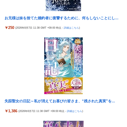
超過
になってる……」と衝撃を受ける人が続出中
海外「全部日本の真似だったのか…」 日本の普通のテレビ番組が
日本代表DF冨安健洋の英プレミア・クリスタルパレス加入が正式
最新SNSの数十年先を行っていたと話題に
お兄様は妹を捨てた婚約者に復讐するために、何もしないことにし...
決定 鎌田大地とチームメイトに
【悲報】 観光客「やっぱり本場のジンギスカンは美味い！」道民
￥250
島倉りか様、モッツァレラチーズを巡ってスーパー店員とバトル
(2026年8月7日 11:38 GMT +09:00 時点 -
詳細はこちら
)
ワイ「ぷっｗｗｗｗ」
勃発ｗｗｗ
「中国人ってこんなに嫌われているの？」日本生活9年目で明か
「金がないと結婚も子育ても無理」←これって本当にガチのマジ
す本心！
なんか？
【悲報】ロシア、じわじわと逝き始める
【懐古】5号機の時って面白いA+ARTがたくさんあって楽しかっ
海外「日本の住宅街にこんなレ●プ魔が潜んでるとかマジかよ…
たよな
さすがHENTAIの国…」
【朗報】「eF機動戦士ガンダムSEEDクライマックス」導入記
【動画】ロシア軍のドローンをネット発射装置で撃墜するウクラ
念、このホール打ちたいキャンペーンが始まる。当たりやすい状
イナ。
況らしいのでチャンスか！？
韓国人「熊本地震で見る日本の土木技術の完全勝利をご覧くださ
Google、Geminiが大赤字、「史上初のマイナスキャッシュフロ
い」→「これはすごいわ」「こういうのを見ると日本人は何か適
ー」に陥る
失踪聖女の日記～私が消えてお喜びの皆さま、“残された真実”を...
当に作る感じがしない・・・」「あれがまさに経験値である」
韓国サッカーのイメージが墜落
￥1,386
(2026年8月7日 11:38 GMT +09:00 時点 -
詳細はこちら
)
首相官邸、高市首相の熊本訪問の感動BGM付きムービーを投稿
職員がバスローブ姿でオンライン会見に 秋田県「会見の対応に
「全部が全部ありがたかったです」
問題があった」
倉持由香、息子の「自閉スペクトラム症」診断にショックで涙