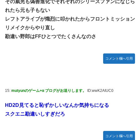
その威光も偽善進化でそれぞれのシリーズファンになじら
れたら元も子もない
レフトアライブが熾烈に叩かれたからフロントミッション
リメイクからやり直し
勘違い野郎はFFひとつでたくさんなのさ
コメント欄へ引用
15:
mutyunのゲーム+α ブログがお送りします。
ID:wwK2AIUC0
HD2D見てると恥ずかしいなんか気持ちになる
スクエニ勘違いしすぎだろ
コメント欄へ引用