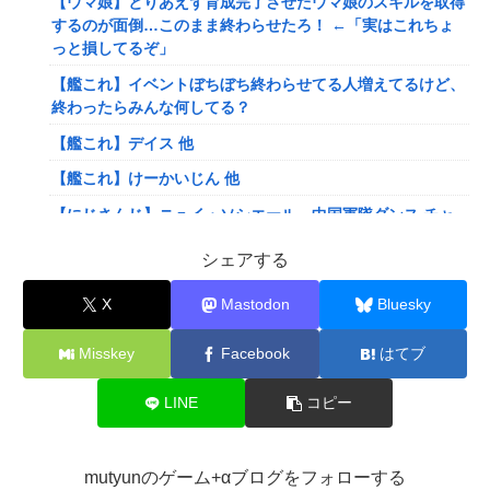
【ウマ娘】とりあえず育成完了させたウマ娘のスキルを取得
するのが面倒…このまま終わらせたろ！ ←「実はこれちょ
っと損してるぞ」
【艦これ】イベントぼちぼち終わらせてる人増えてるけど、
終わったらみんな何してる？
【艦これ】デイス 他
【艦これ】けーかいじん 他
【にじさんじ】ニュイ・ソシエール、中国軍隊ダンス チャ
レンジ‼️
シェアする
【にじさんじ】ひゃくまんてんばらサロメちゃんおまんが
「安心と引き換えに」
X
Mastodon
Bluesky
【VTuber】ばあちゃる、引退を発表 8月9日の誕生日配信
Misskey
Facebook
はてブ
で詳細を説明「ずっと続けられなくて本当にごめんなさい」
【8/9(日)15:00】
LINE
コピー
可愛すぎるおむすび屋さん（28）、新店舗に4000万円クラ
ファンした成功した結果弱男集団から叩かれてしまうｗｗｗ
ｗ
mutyunのゲーム+αブログをフォローする