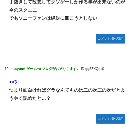
手抜きして改悪してクソゲーしか作る事が出来ないのが
【動画】地震発生時の熊本総合病院の手術室の様子が(((ﾟ
Дﾟ)))
今のスクエニ
でもソニーファンは絶対に叩こうとしない
亡き叔母の遺書「実は17年前に従兄弟と赤ちゃんを交換し
た」全員で家族会議を開いた結果、拍子抜けするほど〇〇な
展開を迎えて婚約者呆然←家族の絆が深すぎて修羅場になら
んかった
コメント欄へ引用
高配当をうたった「みんなで大家さん」→実態は2881億円
の債務超過
【動画】高速道路を走行中の車からリアガラスが飛んでくる
事故(ﾟoﾟ)
12:
mutyunのゲーム+α ブログがお送りします。
ID:gg5ZXQmf0
「ドラゴンボール」新作TVアニメが7月から放送されるぞ！
>>3
【デレマス】 810プロエアコン騒動【ぷちかれシリーズ】
つまり面白ければグラなんてものは二の次三の次だとよ
【〈物語〉シリーズ】 セガ「忍野忍」「斧乃木余接」プラ
うやく認めたと…？
イズフィギュア【彩色原型公開】
やる夫のダンジョン運営記183-雑談所ネタ118 懺悔小ネタ
「創刻のファイアホイール」+埋めネタ「ファイアホイール
コメント欄へ引用
TCG・その後」