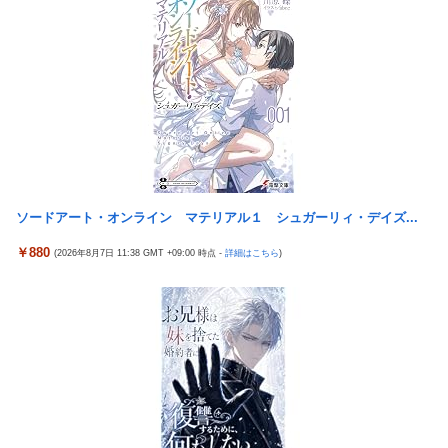
久保建英超え歴代2位の記録！3得点に絡む活躍で海外絶賛！【海
外の反応】
【画像】台湾とフランス、地震発生から6時間以内に設置した
「避難所」がこちらｗｗｗｗ
日本代表DF冨安健洋の英プレミア・クリスタルパレス加入が正式
決定 鎌田大地とチームメイトに
【悲報】息子がみいちゃんのママ、限界を迎える「もう無理。普
通の家庭を築きたい。普通の子育てをしたい。」
【懐古】5号機の時って面白いA+ARTがたくさんあって楽しかっ
たよな
【悲報】エアコン業者、正論「エアコンスプレーなんて使わない
方がいい」ﾄﾞﾝｯ！
【朗報】「eF機動戦士ガンダムSEEDクライマックス」導入記
念、このホール打ちたいキャンペーンが始まる。当たりやすい状
【胸糞】Zクソガキ、おばあちゃんをいじめて炎上するｗｗｗｗ
況らしいのでチャンスか！？
【悲報】ウミガメの赤ちゃんを放流した人、最悪の行動だと叩か
ソードアート・オンライン マテリアル１ シュガーリィ・デイズ...
Google、Geminiが大赤字、「史上初のマイナスキャッシュフロ
れるｗｗｗｗ
ー」に陥る
￥880
(2026年8月7日 11:38 GMT +09:00 時点 -
詳細はこちら
)
【艦これ】 なんか今回はE5は甲で当然みたいな流れあるよね
KEIZ守山店「近日動きます！8月7日に重大告知！」→「8月7日
外国人「日本の未来は安泰だ」16歳MF三井寺眞、衝撃ゴール！
は店休日とさせて頂きます」
久保建英超え歴代2位の記録！3得点に絡む活躍で海外絶賛！【海
【動画】地震発生時の熊本総合病院の手術室の様子が(((ﾟДﾟ)))
外の反応】
亡き叔母の遺書「実は17年前に従兄弟と赤ちゃんを交換した」全
【動画】手術中に熊本地震直撃やばすぎる
員で家族会議を開いた結果、拍子抜けするほど〇〇な展開を迎え
江別大学生暴行ﾀﾋ″主犯格″の川口侑斗被告に「無期懲役」の判決
て婚約者呆然←家族の絆が深すぎて修羅場にならんかった
→当時17歳少年に「懲役30年」の判決
高配当をうたった「みんなで大家さん」→実態は2881億円の債務
ジャンポケ斎藤と代理人のやりとり、「地獄すぎて完全にコント