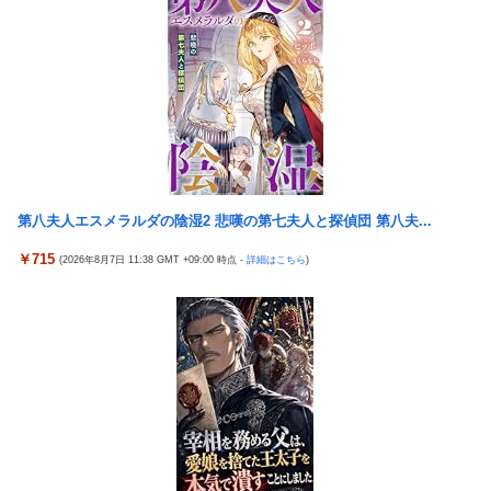
日本をダメにした総理大臣、ワースト１位が同点でこの人ｗｗｗ
見逃していた乳幼児期のサインとは
ｗｗｗ
外国人「日本の未来は安泰だ」16歳MF三井寺眞、衝撃ゴール！
【熊本地震】毎日新聞の記者「死傷者の情報を教えて！」 → 企
久保建英超え歴代2位の記録！3得点に絡む活躍で海外絶賛！【海
業「個人情報は控えます！」 → 記「年代は？特定につながらな
外の反応】
いでしょ？教えてよ？教え...
『ゼノブレイド ディフィニティブエディション Nintendo
韓国サッカーのイメージが墜落
Switch 2 Edition』3,713 本
【ガチ】キャスターの大越健介、高市首相に『爆弾発言』をして
？？？「ゲーム実況なんて誰でもできる」わい「ほーん」
しまう！！！！！
第八夫人エスメラルダの陰湿2 悲嘆の第七夫人と探偵団 第八夫...
【動画】地震発生時の熊本総合病院の手術室の様子が(((ﾟДﾟ)))
￥715
(2026年8月7日 11:38 GMT +09:00 時点 -
詳細はこちら
)
亡き叔母の遺書「実は17年前に従兄弟と赤ちゃんを交換した」全
員で家族会議を開いた結果、拍子抜けするほど〇〇な展開を迎え
て婚約者呆然←家族の絆が深すぎて修羅場にならんかった
高配当をうたった「みんなで大家さん」→実態は2881億円の債務
超過
「ドラゴンボール」新作TVアニメが7月から放送されるぞ！
海外「全部日本の真似だったのか…」 日本の普通のテレビ番組が
最新SNSの数十年先を行っていたと話題に
【〈物語〉シリーズ】 セガ「忍野忍」「斧乃木余接」プライズフ