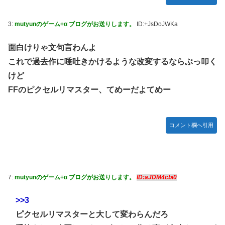
【悲報】元ジャンポケ斉藤の被害女性「事件で知名度を上げ
【悲報】ロシア、じわじわと逝き始める
てバウムクーヘン売ったりTikTokライブしてて悔しさと怒
3:
mutyunのゲーム+α ブログがお送りします。
ID:+JsDoJWKa
【動画】ロシア軍のドローンをネット発射装置で撃墜するウ
りを感じた」
クライナ。
白戸ゆめのアナ セクシーニットのノースリーブ巨乳！！
面白けりゃ文句言わんよ
首相官邸、高市首相の熊本訪問の感動BGM付きムービーを
【GIF動画あり】
これで過去作に唾吐きかけるような改変するならぶっ叩く
投稿「全部が全部ありがたかったです」
【ウマ娘】海外トレによるライトハローさんとの最高の夜
けど
【画像】70年代の漫画、あまりにも時代を先取りしすぎてい
FFのピクセルリマスター、てめーだよてめー
たｗｗｗｗ
【動画】地震発生時の熊本総合病院の手術室の様子が(((ﾟ
コメント欄へ引用
Дﾟ)))
【艦これ】これがラ級ちゃんの水着modeか・・・！
【朗報】ワンピースのミホークとビスタさん、遥かにミホー
クの方が格上だったｗｗｗ
7:
mutyunのゲーム+α ブログがお送りします。
ID:aJDM4cbi0
【ウマ娘】セイちゃんの攻撃力を見よ！！！
>>3
【悲報】「HUNTER×HUNTER」のビヨンド=ネテロさん、
何か思ってた奴と違う・・・
ピクセルリマスターと大して変わらんだろ