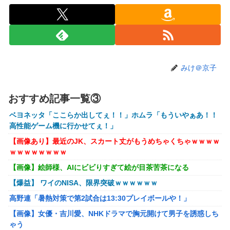
【速報】ワンピースの「世界に5種しかない飛行能力」発言
の謎が解けるWWW
ホリエモン「面接でさ、納豆パックの薄いフィルムって何の
ために入っていの？って聞くわけ」
【衝撃】ワイのパッパ、会社でナンバーツーになった結果ｗ
みけ＠京子
ｗｗｗｗｗｗｗｗｗ
【悲報】イオン、大行列ができる…一体何が起きてるんだ？
ｗｗｗｗ
おすすめ記事一覧③
【悲報】高市早苗に逆らった財務官僚、異例の左遷ｗｗｗｗ
ベヨネッタ「ここらか出してぇ！！」ホムラ「もういやぁあ！！
ｗｗｗｗ
高性能ゲーム機に行かせてぇ！」
【画像】井口裕香(36)、タンクトップがはち切れそうなくら
【画像あり】最近のJK、スカート丈がもうめちゃくちゃｗｗｗｗ
いデカイｗｗｗｗｗｗｗｗｗｗｗ
ｗｗｗｗｗｗｗｗ
【画像】絵師様、AIにビビりすぎて絵が目茶苦茶になる
【悲報】Z世代「求刑7年のジャンポケ斎藤は口封じに被害
者殺した方が量刑軽かっただろ」←1万いいね
【爆益】 ワイのNISA、限界突破ｗｗｗｗｗｗ
【動画】福岡の電車、複数の駅で「チンポッ❤」というアナ
高野連「暑熱対策で第2試合は13:30プレイボールや！」
ウンスが流れ大騒ぎwwwwwwwww
【画像】女優・吉川愛、NHKドラマで胸元開けて男子を誘惑しち
女性「レイプされました」検事「嘘では？」女性「傷ついた
ゃう