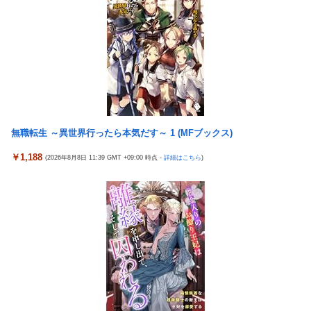
海外「日本はさすが過ぎるｗ」 日本は野生動物の喧嘩さえ可愛く
なってしまうと世界が騒然
ガキ「世界を救います」←飽きた。おっさんにしろ
野田昇吾、初の準優進出目前も「一回希望」で賞典除外
【画像】セクシー女優・涼森れむ、パンティ脱ぎかけのナマ乳が
Hすぎる
【医師解説】飲酒後の「締めのラーメン欲」の原因は？ 脳の錯覚
と真実
無職転生 ～異世界行ったら本気だす～ 1 (MFブックス)
国生さゆり、『おニャン子クラブ』時代のライバル関係語る サ
￥1,188
(2026年8月8日 11:39 GMT +09:00 時点 -
詳細はこちら
)
ンド伊達が直球質問「たとえば誰です？」
堀大輔「にこにこ」筋トレ中 コメント「寝たほうが良い」堀大
輔「！！」筋トレ器具を破壊
『ソニーが嫌い』←まあわかる『ソニー信者が嫌い』←まあわか
る『任天堂信者が嫌い』←まあわかる
彼女を身体と顔で選んだ結果...
【艦これ】競泳水着いんのかよ