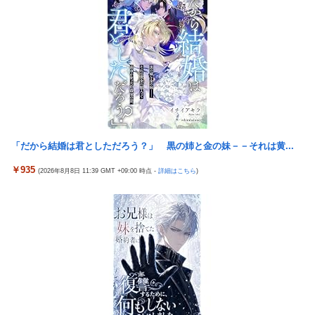
崩壊NTR作品！！
ストロングビデ1【ふくらすずめ】
【J1第1節 名古屋×清水】清水は北川の完璧なボレーと無失点で
野田昇吾、初の準優進出目前も「一回希望」で賞典除外
白星スタート！ホーム公式戦での対名古屋戦の連敗を7で止める
【朗報】AKB48 ロッテとコラボ決定！！
銀シャリ・橋本「映画館でなんでみんなポップコーン食べたいん
ですか」「一番いいときにカシャカシャ…」
高市政権に媚びて偏向報道まみれの産経新聞、コスト上昇に耐え
られず東北6県撤退を発表
隣の臭デブキング貧乏揺すり背中のけぞりキョロ厨カンスケデブ
がウザすぎて心が折れそう…
【ウマ娘】コミケで配布予定だった非公式グッズ「オグリキャッ
プタマモクロスアクリル定規」意外(?)な落とし穴により配布を撤
5号機の時って、面白いA+ART機がたくさんあって楽しかったよ
回することに…
なｗｗｗ
「だから結婚は君としただろう？」 黒の姉と金の妹－－それは黄...
【J2第1節 大宮×新潟】新体制の大宮は新潟との接戦を制し開幕
【悲報】「ビッグモーター」とかいう完全に逃げ切ったゴミクズ
￥935
(2026年8月8日 11:39 GMT +09:00 時点 -
詳細はこちら
)
白星スタート！自陣からのカウンターが決まり山本桜大が決勝ゴ
ｗｗｗｗｗ
ール
【今はやってない】審判への性接待疑惑…大韓サッカー協会が声
『ソニーが嫌い』←まあわかる『ソニー信者が嫌い』←まあわか
明「現在は一切発生していない」
る『任天堂信者が嫌い』←まあわかる
コメ卸大手さん、営業利益83％減 高値で買い込んだ米が売れず
「損切り祭り」開幕へ
「神聖なる場所です」靖国神社、境内におけるコスプレや軍装の
禁止を発表
北朝鮮の弾道ミサイル部隊、ロシアのヴォロネジ州に展開か…北