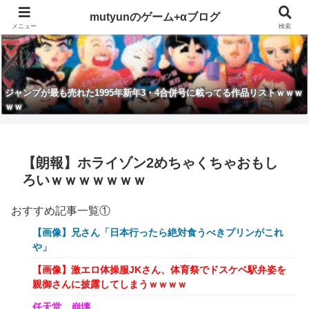
mutyunのゲーム+αブログ
メニュー
検索
ジャンプが最も売れた1995年新年3・4合併号に載ってる作品リストｗｗｗ
ｗｗ
【朗報】ホライゾン2めちゃくちゃおもし
ろいｗｗｗｗｗｗｗ
おすすめ記事一覧①
【画像】兄さん「日本行ったら絶対食うべきプリンがこれ
や」
【画像】激エロ体操服JKさん、体育祭でドスケベ駅弁姿を
親御さんに披露してしまうｗｗｗｗ
任天堂、崩壊