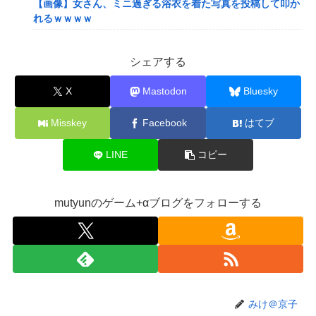
【画像】女さん、ミニ過ぎる浴衣を着た写真を投稿して叩か
れるｗｗｗｗ
【画像】小学生クソガキ「愛子！卒業したんやろ？大学 ニ
ュースで見たわ」→結果wwwwwwww
シェアする
【画像】20年前のAV、キチガイすぎるwwwwww
X
Mastodon
Bluesky
【悲報】ゲーム配信者さん、家賃8万円の部屋で深夜配信→
管理会社から厳重注意されてお気持ち表明ｗｗｗ
Misskey
Facebook
はてブ
【悲報】粗品、永久追放ｗｗｗｗｗｗｗｗｗｗｗｗｗｗｗ
LINE
コピー
（証拠あり）
SNSで知り合ったJK10人とS●Xしてハメ撮り770本撮ったイ
ケメン逮捕wwwwwwwwwwwwwww
mutyunのゲーム+αブログをフォローする
【画像】キングダムの河了貂、「あったけぇ壁」に引き続き
更に味方をぶっ殺す作戦を実行する
【艦これ】でもイベントのたびに思うんだ 空母機動部隊っ
てクソだわ！
【艦これ】ひみつの通り道 他
みけ＠京子
【艦これ】ナマケモノアガノウサギ 他