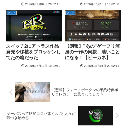
ＷＷＷＷＷＷＷＷＷ
2026年07月09日 20:02:16
2026年07月15日 16:02:58
ソフト
ソフト
スイッチ2にアトラス作品
【朗報】”あの“ゲーフリ渾
発売や移植をブロッケンし
身の一作の同接、凄いこと
てたの箱だった
になる！【ビーカネ】
2026年07月10日 10:02:10
2026年08月04日 23:02:11
【悲報】フォースポークンの予約特典ポ
リコレカラーに染まってしまう
ゲーパスって結局コスパ悪くね?と人々が
気づき始める