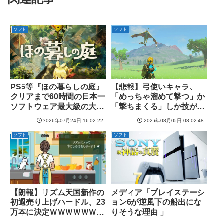
ソフト
ソフト
PS5等『ほの暮らしの庭』
【悲報】弓使いキャラ、
クリアまで60時間の日本一
「めっちゃ溜めて撃つ」か
ソフトウェア最大級の大ボ
「撃ちまくる」しか技がな
リューム！
い
2026年07月24日 16:02:22
2026年08月05日 08:02:48
ソフト
ソフト
【朗報】リズム天国新作の
メディア「プレイステーシ
初週売り上げハードル、23
ョン6が逆風下の船出にな
万本に決定ＷＷＷＷＷＷＷ
りそうな理由 」