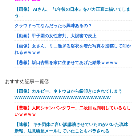
【画像】 AIさん、『1年後の日本』をバカ正直に描いてしま
う…
クラウドってなんだったら興味あるの？
【動画】甲子園の女性審判、大誤審で炎上
【画像】女さん、ミニ過ぎる浴衣を着た写真を投稿して叩か
れるｗｗｗｗ
【悲報】坂口杏里を家に住ませてあげた結果ｗｗｗｗ
【朗報】Vtuber界、新たなる『弱男の姫』が爆誕ｗｗｗｗ
ｗｗｗｗｗｗｗ
おすすめ記事一覧②
「FF10の名シーン」←思い浮かべたもの
【画像】カルビー、ネトウヨから袋叩きにされてしまう
WWWWWWWWWWWWWWWWWWWWWWWW
【ｗ】物凄くカワイイ子猫の取っ組み合い！
【悲報】人間シャンパンタワー、二段目も判明しているらし
【悲報】オーケストラ演奏家「ゲーム音楽をやらないと儲か
いｗｗｗｗ
らなくなった。本当にイライラする😡」
【速報】 キチ団体に言い訳講演させていたのがバレた琉球
【艦これ】でもイベントのたびに思うんだ 空母機動部隊っ
新報、注意喚起メールしていたこともバラされる
てクソだわ！