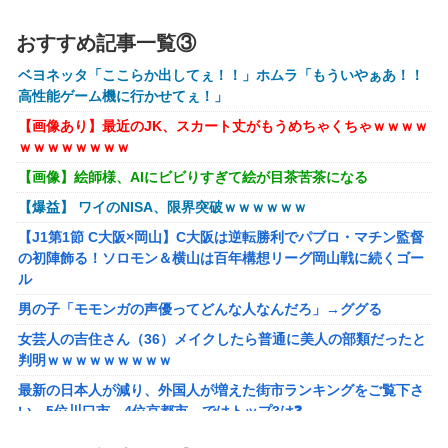
【にじさんじ】五木、長尾に表計算ソフトの便利さを理解ら
おすすめ記事一覧③
せる『エクセルに感動してるおじさん見てなんか感動する』
ベヨネッタ「ここらか出してぇ！！」ホムラ「もういやぁあ！！
【にじ甲2026】ところで野球って魔法使うのOKなんやっ
高性能ゲーム機に行かせてぇ！」
け？
【画像あり】最近のJK、スカート丈がもうめちゃくちゃｗｗｗｗ
にじさんじのフレン・E・ルスタリオちゃんとかいうドチャ
ｗｗｗｗｗｗｗｗ
LOVEｗｗｗ
【画像】絵師様、AIにビビりすぎて絵が目茶苦茶になる
「ドラクエ11」攻略感想(54/クリア後)マルティナの「しん
【爆益】 ワイのNISA、限界突破ｗｗｗｗｗｗ
ぴのビスチェ」可愛い！そしてメドローアやギガバーストき
たー！
【J1第1節 C大阪×岡山】C大阪は逆転勝利でパブロ・マチン監督
の初陣飾る！ソロモン＆横山は百年構想リーグ岡山戦に続くゴー
【虹ヶ咲】「夏はせつ泣き」がキャッチコピーの映画【ラブ
ル
ライブ！】
男の子「モモンガの声優ってどんな人なんだろ」→ググる
【画像】 YouTubeコメント欄、キレッキレ
女芸人の吉住さん（36）メイクしたら普通に美人の部類だったと
【速報】 ひろゆき、離婚ｗｗｗｗｗｗ
判明ｗｗｗｗｗｗｗｗｗ
【ガンダムＷ】あのメンツのなかでは比較的常識のあるほう
最新の日本人が減り、外国人が増えた街市ランキングをご覧下さ
なのがデュオだよね
い→5位川口市、4位京都市、ではトップ3は❓
株の資産7億円あるのに「株主優待」で生活してガンになる人
ラブライブ！の犬、だいたい老犬