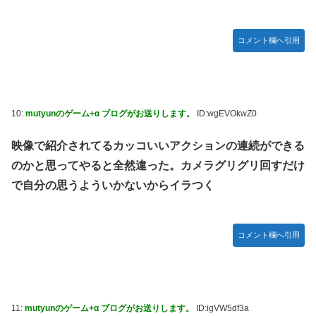
し入ってプライバシーに全く配慮しない報道を……
【セクシー】人気美人声優、太ももチラリｗｗｗｗｗｗｗｗ
コメント欄へ引用
ｗｗｗｗｗｗｗｗｗｗｗｗｗｗｗｗ
「私達が原爆ドーム前をあけ渡せば核戦争が始まってしま
う」と訴える市民団体、それを聞いた被爆3世の人が……
池田瑛紗ちゃんが｢真珠の耳飾りの少女｣の魅力を語る！！！
10:
mutyunのゲーム+α ブログがお送りします。
ID:wgEVOkwZ0
【乃木坂46】
【朗報】山﨑愛生「けんぱなぱっぱぱん！」←
映像で紹介されてるカッコいいアクションの連続ができる
のかと思ってやると全然違った。カメラグリグリ回すだけ
で自分の思うよういかないからイラつく
コメント欄へ引用
11:
mutyunのゲーム+α ブログがお送りします。
ID:igVW5df3a