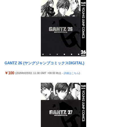
だわ！
台風13号のルート、ほぼ確定する
【艦これ】ひみつの通り道 他
TBS新人アナ ブラチラ、お尻くっきり、Y字開脚！！
【艦これ】ナマケモノアガノウサギ 他
【重音テト】コナミデフォルメフィギュア「重音テト 通常衣装
Ver.」「重音テト SV衣装Ver.」【彩色原型公開】
ジャングリア沖縄「3万円です」←ディズニー超えの強気価格ｗ
ｗｗ
ホビーサクラ「真の点P 私服Ver.」美少女フィギュア【予約開
始】
佐藤二朗、橋本愛との騒動で主演映画が完全白紙へｗｗｗｗｗ
【宇崎ちゃんは遊びたい！】BiCute Bunnies Figure「宇崎花」
ひろゆき「出馬する気ないから話さなかった」妻「それでも不誠
「宇崎月」メタリックパープルver. プライズフィギュア【ラウン
実だろ」→離婚協議へｗｗｗｗｗ
ドワン限定で展開決定】
GANTZ 26 (ヤングジャンプコミックスDIGITAL)
大竹しのぶ「戦争放棄の国であり続けよう」←この投稿が話題に
【艦これ】でもイベントのたびに思うんだ 空母機動部隊ってクソ
￥100
(2026年8月8日 11:38 GMT +09:00 時点 -
詳細はこちら
)
【悲報】瀬戸環奈がスタイルよすぎて一般男性が隣に並ぶとチン
だわ！
チクリンに見えてしまう
【艦これ】ひみつの通り道 他
女芸人の吉住さん（36）メイクしたら普通に美人の部類だったと
【艦これ】ナマケモノアガノウサギ 他
判明ｗｗｗｗｗｗｗｗｗ
海外「日本は戦勝国なんだよ」 戦後の日本人の特別な生き様に各
大竹しのぶ「戦争放棄の国であり続けよう」←この投稿が話題に
国から称賛の声
倉木しおりアリスJAPAN8月新作「先っぽだけなら浮気じゃない
【画像】居酒屋さん、6人で長居して会計4939円しか使わない客
よ？イケないギリギリの焦らし責めに屈し膣奥深ハメ浮気」理性
にお気持ち表明してしまう←コレどっちが悪いんや？？？？？？
崩壊NTR作品！！