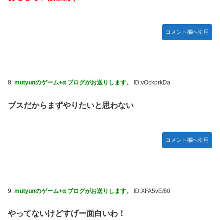
【デレマス】 凛「なにこれ、蒼穹のファフナー？」モバ
P「資料だから見といてくれ」
ガキ「世界を救います」←飽きた。おっさんにしろ
コメント欄へ引用
ラブライブ！の犬、だいたい老犬
【朗報】AKB48 ロッテとコラボ決定！！
【ウマ娘】コミケで配布予定だった非公式グッズ「オグリキ
8:
mutyunのゲーム+α ブログがお送りします。
ID:vOckprkDa
ャップタマモクロスアクリル定規」意外(?)な落とし穴によ
り配布を撤回することに…
ブスだからまずやりたいと思わない
【にじさんじ】石神がミームを堪能しとる
ドラマー兼編曲家「ハロプロのいう『16ビートを刻む』って
16ビートじゃなくて8ビートのウラ(アップビート)を意識す
コメント欄へ引用
る意味なのでは？」
韓国人「韓国サッカー協会の性接待報道、海外でも大騒ぎ
に・・・2002年W杯4強の記録取り消しの声も」→「マジで
国の恥だ」「2002年まで疑う価値がある」「国民や国が築
9:
mutyunのゲーム+α ブログがお送りします。
ID:XFA5vE/60
いた国格をサッカー選手が足で蹴り飛ばすね」
熊本県知事の要請をガン無視したTBS、避難所に取材班が押
やってないけどすげー面白いわ！