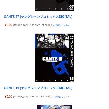
女芸人の吉住さん（36）メイクしたら普通に美人の部類だったと
【虹ヶ咲】「夏はせつ泣き」がキャッチコピーの映画【ラブライ
判明ｗｗｗｗｗｗｗｗｗ
ブ！】
【悲報】チーター、無理矢理カメラを設置されてしょんぼり顔
GANTZ 27 (ヤングジャンプコミックスDIGITAL)
隣の臭デブキング貧乏揺すり背中のけぞりキョロ厨カンスケデブ
がウザすぎて心が折れそう…
ジャングリア沖縄「3万円です」←ディズニー超えの強気価格ｗ
￥100
(2026年8月8日 11:38 GMT +09:00 時点 -
詳細はこちら
)
ｗｗ
5号機の時って、面白いA+ART機がたくさんあって楽しかったよ
なｗｗｗ
佐藤二朗、橋本愛との騒動で主演映画が完全白紙へｗｗｗｗｗ
【悲報】「ビッグモーター」とかいう完全に逃げ切ったゴミクズ
ひろゆき「出馬する気ないから話さなかった」妻「それでも不誠
ｗｗｗｗｗ
実だろ」→離婚協議へｗｗｗｗｗ
スマスロSAO2のガラス、粉々になってしまう…役物が近いのが
【悲報】瀬戸環奈がスタイルよすぎて一般男性が隣に並ぶとチン
原因！？
チクリンに見えてしまう
ラオウがサウザーに勝てないって信じられないんだが…
女芸人の吉住さん（36）メイクしたら普通に美人の部類だったと
判明ｗｗｗｗｗｗｗｗｗ
メトロイドプライム4 新品が2999円に…
大竹しのぶ「戦争放棄の国であり続けよう」←この投稿が話題に
ヨーロッパが中国製メガソーラーを締め出しｗｗｗ
「ドラクエ11」攻略感想(54/クリア後)マルティナの「しんぴのビ
GANTZ 15 (ヤングジャンプコミックスDIGITAL)
【九州名物】鶏刺し食べた医師、全身麻痺へ…「死んだほうが良
スチェ」可愛い！そしてメドローアやギガバーストきたー！
かったと思っていた」
￥100
(2026年8月8日 11:38 GMT +09:00 時点 -
詳細はこちら
)
倉木しおりアリスJAPAN8月新作「先っぽだけなら浮気じゃない
海外「日本はさすが過ぎるｗ」 日本は野生動物の喧嘩さえ可愛く
よ？イケないギリギリの焦らし責めに屈し膣奥深ハメ浮気」理性
なってしまうと世界が騒然