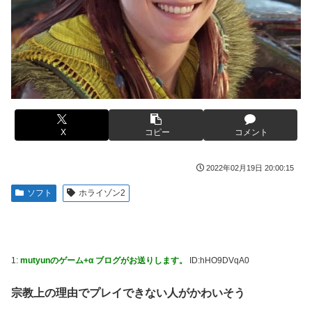
女芸人の吉住さん（36）メイクしたら普通に美人の部類だっ
ライブ！】
たと判明ｗｗｗｗｗｗｗｗｗ
フジテレビ「2026 FORMULA1 サマーブレイクSP」を明日
【衝撃】蓮舫「蓮舫だから叩いて良いという報道に向き合い
（8月9日）から12日間毎日放送へ
ます！」X民「高市だから叩いて良いをやってるのがお前だ
お前ら「日本も核武装汁！」←１万発の核弾頭どこに
ろ」←これ…w w
海外「日本なんて行くんじゃなかった…」 日本を知ってし
韓国人「韓国が米韓通貨スワップ交渉に全力を注ぐべき理由
まったディズニー信者、帰国後『本家』に失望する事態に
がこちら‥日米との異例の共同介入によって記録的なウォ
ン・ドル為替の現実」
【画像】はいだしょうこ（47）「こんなオバサンでいい
X
コピー
コメント
の…？」
「斬撃を飛ばす」←ぶっちゃけ好き？嫌い？
【悲報】コメ卸大手さん、営業利益83％減 高値で買い込ん
2022年02月19日 20:00:15
【悲報】瀬戸環奈がスタイルよすぎて一般男性が隣に並ぶと
だ米が売れず「損切り祭り」開幕へ
チンチクリンに見えてしまう
ソフト
ホライゾン2
【避難所】キッチンカー、から揚げや麺類提供 40代女性
女芸人の吉住さん（36）メイクしたら普通に美人の部類だっ
「最高、パン中心の生活には飽き飽きしていて、野菜不足も
たと判明ｗｗｗｗｗｗｗｗｗ
感じていた」→時事通信タイトル「パン...
大竹しのぶ「戦争放棄の国であり続けよう」←この投稿が話
ドワンゴ川上「みい山への『障害者への配慮が足りない』と
題に
1:
mutyunのゲーム+α ブログがお送りします。
ID:hHO9DVqA0
いう批判は害悪。障害者に関わると損をするのは事実。」
【動画】タイのティパンコーン王子が日本人女性とデート
宗教上の理由でプレイできない人がかわいそう
【九州名物】鶏刺し食べた医師、全身麻痺へ…「死んだほう
か？
が良かったと思っていた」