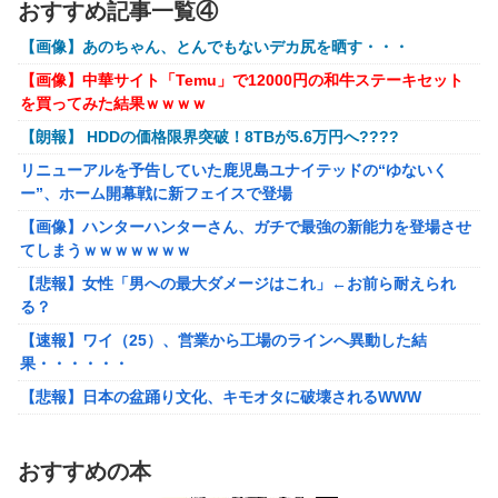
おすすめ記事一覧④
生・・・
【ウマ娘】コミケで配布予定だった非公式グッズ「オグリキ
【画像】あのちゃん、とんでもないデカ尻を晒す・・・
【画像あり】インフルエンサー「20歳でアルファード一括で買え
ャップタマモクロスアクリル定規」意外(?)な落とし穴によ
ちゃう私って素敵」
り配布を撤回することに…
【画像】中華サイト「Temu」で12000円の和牛ステーキセット
を買ってみた結果ｗｗｗｗ
【悲報】太鼓の達人、お馴染みのフォントの使用料が年間6万か
【にじさんじ】石神がミームを堪能しとる
ら年間320万になったので変更に
【朗報】 HDDの価格限界突破！8TBが5.6万円へ????
フリマ民「あと500円値下げ出来ませんか」ワイ「ほ～い購入
リニューアルを予告していた鹿児島ユナイテッドの“ゆないく
ｗ」
ー”、ホーム開幕戦に新フェイスで登場
【動画】甲子園の女性審判、大誤審で炎上
【画像】ハンターハンターさん、ガチで最強の新能力を登場させ
てしまうｗｗｗｗｗｗｗ
【画像】女さん、ミニ過ぎる浴衣を着た写真を投稿して叩かれる
ｗｗｗｗ
【悲報】女性「男への最大ダメージはこれ」←お前ら耐えられ
る？
【悲報】坂口杏里を家に住ませてあげた結果ｗｗｗｗ
【速報】ワイ（25）、営業から工場のラインへ異動した結
【朗報】Vtuber界、新たなる『弱男の姫』が爆誕ｗｗｗｗｗｗｗ
果・・・・・・
ｗｗｗｗ
【悲報】日本の盆踊り文化、キモオタに破壊されるWWW
【悲報】30代女性「クソッ！特殊詐欺でお金取られた…」
SNS「詐欺られたお金、取り戻せます」女性「これだ！」→結果
ワンピース尾田っち「僕とその辺の連載作家は同じく『漫画家』
ｗｗｗｗ
と呼ばれるけど、それが不満で。」
おすすめの本
「FF10の名シーン」←思い浮かべたもの
【艦これ】でもイベントのたびに思うんだ 空母機動部隊ってクソ