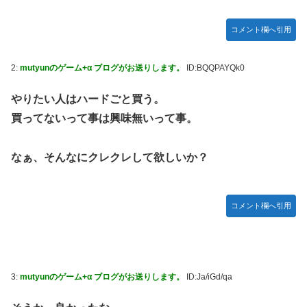
「ドラクエ11」攻略感想(54/クリア後)マルティナの「しん
野田昇吾、初の準優進出目前も「一回希望」で賞典除外
ぴのビスチェ」可愛い！そしてメドローアやギガバーストき
コメント欄へ引用
たー！
高市政権に媚びて偏向報道まみれの産経新聞、コスト上昇に
耐えられず東北6県撤退を発表
私の彼に裏表がなさすぎる 第3話
2:
mutyunのゲーム+α ブログがお送りします。
ID:BQQPAYQk0
【虹ヶ咲】「夏はせつ泣き」がキャッチコピーの映画【ラブ
ライブ！】
やりたい人はハードごと買う。
買ってないって事は興味無いって事。
【ウマ娘】ウマ娘バストTOP20
【悲報】ハンターハンター連載再開の様子、全くないｗｗｗ
ｗｗｗｗｗｗｗｗｗｗ
なぁ、そんなにクレクレして欲しいか？
【日向坂46】Zepp Osaka、客席が想像以上にヤバい…
【艦これ】今回ソ連艦てまたユーロの仲間入りしとんのか
コメント欄へ引用
【速報】とある魔術の禁書目録、最新刊でヒロイン戦争決着
wwwwwwwwwwwww
海外「日本なんて行くんじゃなかった…」 日本を知ってし
まったディズニー信者、帰国後『本家』に失望する事態に
3:
mutyunのゲーム+α ブログがお送りします。
ID:Ja/iGd/qa
【ウマ娘】セイちゃんの攻撃力を見よ！！！