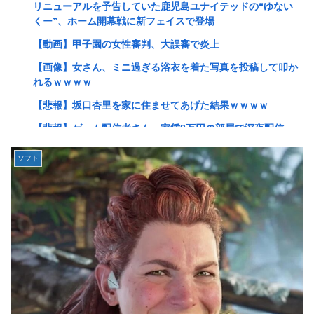
リニューアルを予告していた鹿児島ユナイテッドの“ゆない
【艦これ】ひみつの通り道 他
くー”、ホーム開幕戦に新フェイスで登場
【艦これ】ナマケモノアガノウサギ 他
【動画】甲子園の女性審判、大誤審で炎上
【艦これ】競泳水着いんのかよ
【画像】女さん、ミニ過ぎる浴衣を着た写真を投稿して叩か
日産e-power、無給油で1980km走行しギネス記録を達成！
れるｗｗｗｗ
→山頂から下ってるだけでした…
【悲報】坂口杏里を家に住ませてあげた結果ｗｗｗｗ
イーロン・マスク「中国のロボットはデタラメで遠隔操作し
【悲報】ゲーム配信者さん、家賃8万円の部屋で深夜配信→
てるだけ」
管理会社から厳重注意されてお気持ち表明ｗｗｗ
【速報】北海道江別大学生殺人事件、主犯格の川口被告(19)
ソフト
【速報】ひろゆき、離婚wwwwww
に無期懲役の判決←これ、妥当だと思う？？？？？？
【放送事故】フジテレビ、女子大生を大量投入して闇深エロ
【悲報】女さん、歩行者を轢いた挙句、道路に倒れてどえら
番組ｗｗｗｗ
いことになってしまうw w w w w w w
【艦これ】でもイベントのたびに思うんだ 空母機動部隊っ
海外「日本は戦勝国なんだよ」 戦後の日本人の特別な生き
てクソだわ！
様に各国から称賛の声
【艦これ】ひみつの通り道 他
【画像】居酒屋さん、6人で長居して会計4939円しか使わな
い客にお気持ち表明してしまう←コレどっちが悪いん
【艦これ】ナマケモノアガノウサギ 他
や？？？？？？
【虹ヶ咲】「夏はせつ泣き」がキャッチコピーの映画【ラブ