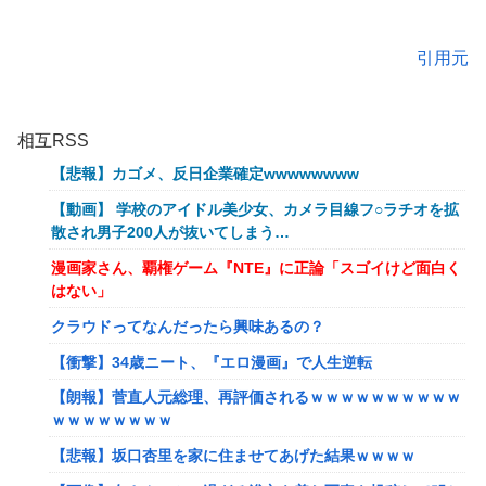
引用元
相互RSS
【悲報】カゴメ、反日企業確定wwwwwwww
【動画】 学校のアイドル美少女、カメラ目線フ○ラチオを拡
散され男子200人が抜いてしまう…
漫画家さん、覇権ゲーム『NTE』に正論「スゴイけど面白く
はない」
クラウドってなんだったら興味あるの？
【衝撃】34歳ニート、『エロ漫画』で人生逆転
【朗報】菅直人元総理、再評価されるｗｗｗｗｗｗｗｗｗｗ
ｗｗｗｗｗｗｗｗ
【悲報】坂口杏里を家に住ませてあげた結果ｗｗｗｗ