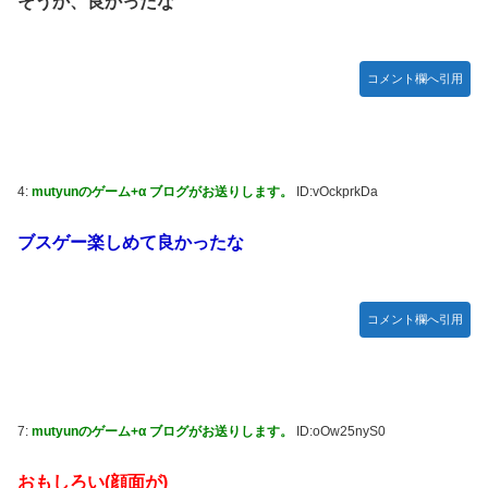
そうか、良かったな
LIAR GAME -ライアーゲーム- 第17話 感想：秋山さんの逆
転の策がバレちゃった！
FF4とかいうカッコいい竜騎士が活躍するゲーム最高だよな
コメント欄へ引用
【スターウォーズ】グローグーってすごい人気あるんだな…
【画像】 YouTubeコメント欄、キレッキレ
【デレマス】 仮面ライダーバロンＰ第２話「蒼翼の乙女」
4:
mutyunのゲーム+α ブログがお送りします。
ID:vOckprkDa
【速報】 ひろゆき、離婚ｗｗｗｗｗｗ
ブスゲー楽しめて良かったな
やる夫のダンジョン運営記183-雑談所ネタ118 懺悔小ネタ
「創刻のファイアホイール」+埋めネタ「ファイアホイール
TCG・その後」
コメント欄へ引用
『マリオカートワールド』はどうすればよかったのか…
やる夫「催眠アプリを手に入れたんだけど……これ必要だっ
た？」 第29話
7:
mutyunのゲーム+α ブログがお送りします。
ID:oOw25nyS0
【ガンダムＷ】あのメンツのなかでは比較的常識のあるほう
なのがデュオだよね
おもしろい(顔面が)