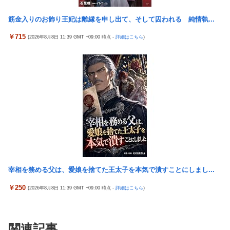
筋金入りのお飾り王妃は離縁を申し出て、そして囚われる 純情執...
￥715
(2026年8月8日 11:39 GMT +09:00 時点 -
詳細はこちら
)
宰相を務める父は、愛娘を捨てた王太子を本気で潰すことにしまし...
￥250
(2026年8月8日 11:39 GMT +09:00 時点 -
詳細はこちら
)
関連記事