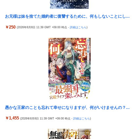
朝鮮は本質的にウクライナと戦争状態に！
【今はやってない】審判への性接待疑惑…大韓サッカー協会が声
お兄様は妹を捨てた婚約者に復讐するために、何もしないことにし...
明「現在は一切発生していない」
￥250
(2026年8月8日 11:39 GMT +09:00 時点 -
詳細はこちら
)
【悲報】テレ東・田中瞳アナ、ロケ中の「勝手に撮影する人」に
苦言「面識のない方にカメラを向けられるのは恐怖」
【画像】 YouTubeコメント欄、キレッキレ
ラオウがサウザーに勝てないって信じられないんだが…
【速報】 ひろゆき、離婚ｗｗｗｗｗｗ
メトロイドプライム4 新品が2999円に…
『マリオカートワールド』はどうすればよかったのか…
ヨーロッパが中国製メガソーラーを締め出しｗｗｗ
令和「8」年「8」月「8」日の試合で「88」分に背番号「8」サン
フレッチェ広島MF川村拓夢がゴール
愚かな王家のことも忘れて幸せになりますが、何がいけませんの？...
【画像】小島はな🌸さん、虫が寄ってきて囲まれてしまう！
￥1,455
(2026年8月8日 11:39 GMT +09:00 時点 -
詳細はこちら
)
【九州名物】鶏刺し食べた医師、全身麻痺へ…「死んだほうが良
かったと思っていた」