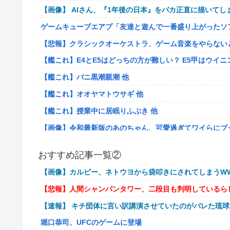
【画像】 AIさん、『1年後の日本』をバカ正直に描いてし
ゲームキューブエアプ「友達と遊んで一番盛り上がったソ
【悲報】クラシックオーケストラ、ゲーム音楽をやらない
【艦これ】E4とE5はどっちの方が難しい？ E5甲はウイ
【艦これ】バニ黒潮親潮 他
【艦これ】オオヤマトウサギ 他
【艦これ】授業中に居眠りふぶき 他
【画像】令和最新版のあのちゃん、可愛過ぎてワイらにブッ刺さ
【爆笑動画】ママさん「新しい洗濯機買って1発目に回したらコレw
おすすめ記事一覧②
岡田斗司夫「人間の本音としてブサイクを見たら不愉快に
【画像】カルビー、ネトウヨから袋叩きにされてしまうWW
【速報】ルフィの幹部、懲役20年に決定する←コレは妥当
【悲報】人間シャンパンタワー、二段目も判明しているら
【NGS】ルーサー緊急、新武器、東方コラボ、EXレベル40… 
【速報】 キチ団体に言い訳講演させていたのがバレた琉
ヨーロッパが右翼政党の党員から銀行口座を作る権利を剥
堀口恭司、UFCのゲームに登場
【ウマ娘】ケンタ？のシオン