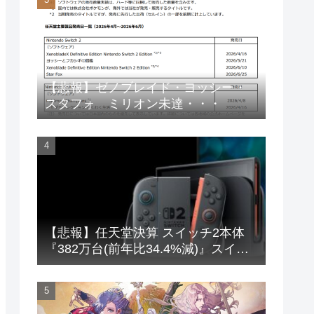
【悲報】ゼノブレイド・ヨッシー・
スタフォ ミリオン未達・・・
【悲報】任天堂決算 スイッチ2本体
『382万台(前年比34.4%減)』スイッ
チ本体『66万台(前年比31.8%減)』