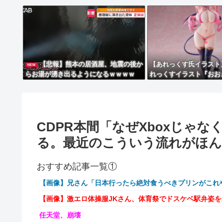
【悲報】熊本の居酒屋、地震の後か
【あれっくす氏イラスト
NEW
らお湯が湧き出るようになるｗｗｗｗ
れっくすイラスト『おお
フィギュア【予約開始】
CDPR本間「なぜXboxじゃな
る。最近のこういう流れがほん
おすすめ記事一覧①
【画像】兄さん「日本行ったら絶対食うべきプリンがこれ
【画像】激エロ体操服JKさん、体育祭でドスケベ駅弁姿
任天堂、崩壊