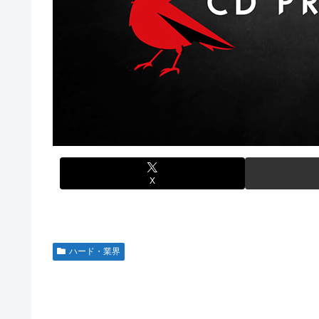
【ウマ娘】セイちゃんの攻撃力を見よ！！！
欧州「日本だけ反則だろ…」 世界の『日本びいき』にヨ
【画像】韓国人「日本人の間で『女が破滅的な人生を送るの
思い通りに動かない熊本被災者に左派が我慢ならなくなっ
【ワンピース】ゾロ「女だぞ」エネル「見ればわかる」←
大日本帝国陸軍「侵攻できたとして、食糧どうすんだよ」
【艦これ】なんか調べたらE5めちゃくちゃ対地艦使うやん
【NBA】エンビードが新シーズンに向けての好調ぶりを
【名探偵プリキュア】明智が変身できた理由、謎すぎる…
「Sゴーゴージャグラー4KT（北電子）」「Lライザのア
欧州「日本だけ反則だろ…」 世界の『日本びいき』にヨ
伊藤裕樹、次戦勝利でタイトルマッチへ
【艦これ】E5-4をウイニングランって言ったやつ誰や
【画像】ハンターハンターの人気キャラ3人、メイドフィ
X
【ウマ娘】セイちゃんの攻撃力を見よ！！！
【ミリマス】6年後のアイドル達はどんな感じになってる
【FF16】 「ファイナルファンタジー16」発売日が6/2
ハード・業界
【デレマス】 和久井留美「夢を作って、いつか遊んで」
ドンキのうなぎ食べた14人が食中毒…3歳児から75歳まで
「日本放送協会です」と名乗る男にドアを開けたら地獄…