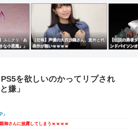
】ユニクリ「あ
【悲報】声優の大西沙織さん、意外と代
【伝説の勇者ダ
きな小悪魔』」
表作が無いｗｗｗｗ
ンドバイソンオ
トイ【予約開始
くPS5を欲しいのかってリプされ
と嫌」
や」
を親御さんに披露してしまうｗｗｗｗ