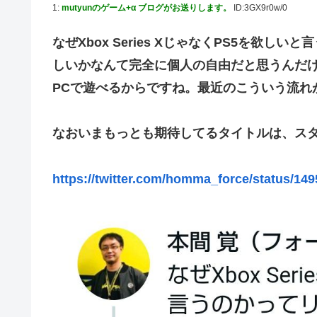
1:
mutyunのゲーム+α ブログがお送りします。
ID:3GX9r0w/0
黙らせた←警察官の神対応に感謝しかない
参政党・神谷代表、高市政権の食料品減税を「天下の愚策
なぜXbox Series XじゃなくPS5を欲
福岡県議会「海外旅行じゃない、海外活動だ！」→視察費2
しいかなんて完全に個人の自由だと思うんだけ
【艦これ】 E3-4のラスダンは航空優勢は取るの？取らな
PCで遊べるからですね。最近のこういう流れ
【デレマス】 紗南「アイドルに似合うポケモン？」
Switch2版『モンハンワイルズ』の動作環境が判明！
なおいまもっとも期待してるタイトルは、ス
連合のモルモット部隊の部隊長になりました 第45話
メトロイドプライム4 新品が2999円に…
https://twitter.com/homma_force/status/1
【デレマス】 橘ありす「あなたの瞳には」
『ほの暮しの庭』パケ版初週売上、Switch2版「21965本」S
百合子「隣に座る貴女」【ミリマス】
上國料萌衣ちゃん、留学中にマックのバイトに応募するも
【VTuber】Google Play「選抜！推しナイン発
実証実験都市「ウーブン・シティ」が一般の居住希望者の