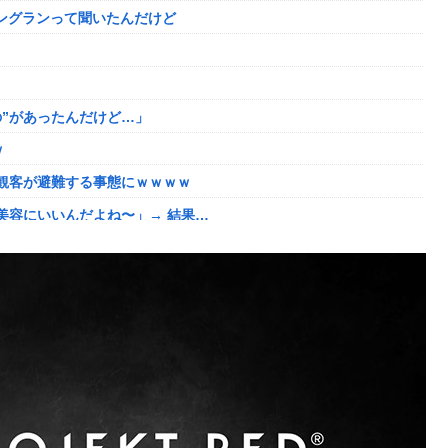
ニングランって聞いたんだけど
航ミサイルの実射試験に韓国人が衝撃！」→「着々と進む最新鋭の
ｗ
”があったんだけど…」
ディガードつけるわ…
ｗ
ド下ネタを連発するｗｗｗｗｗ
観客が避難する事態にｗｗｗｗ
ました。肝臓に転移も見られてステージ4です」
美容にいいんだよね〜」→ 結果…
あげよ????」
ました。肝臓に転移も見られてステージ4です」
ネタ「創刻のファイアホイール」+埋めネタ「ファイアホイールTCG・
る。クルタ族の虐殺犯人がツェリードニヒだった模様！
番組が最新SNSの数十年先を行っていたと話題に
い
ット「いや要らんやろ」
がこちらw w w w w w w w w w
だした結果がこちらw w w w w w w
」←こwれwはw w w w w w w w w w
にどハマり「今では毎晩1時間くらい見ながら入眠しています」
ｗｗ