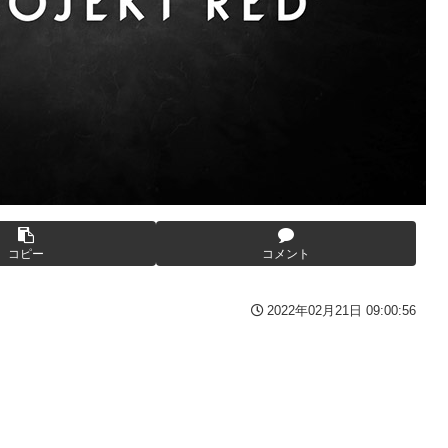
ーロッパ全土から不満の声
を楽しむ陰湿な趣味』が流行っている」119万バズ
た模様、避難所で苦しむ被災者に対して……
ここ好きすぎるｗｗｗｗｗｗｗｗｗｗｗｗｗ
大本営「現地調達」陸軍「え？」
・・・
披露 なお足の状態の方を心配されてしまう
トリエKD（北電子）」が検定通過
ーロッパ全土から不満の声
ギュアになってしまうｗｗｗ
コピー
コメント
2022年02月21日 09:00:56
んだろう
2に決定＆最新PV公開！思ったより発売早い…もう半年後か！
被害
テレビもないのに居座り脅迫してきたNHK集金人を警察に通報して