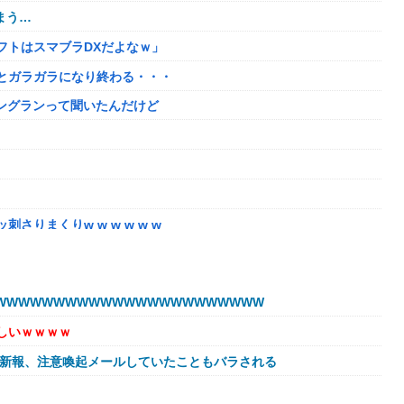
まう…
フトはスマブラDXだよなｗ」
とガラガラになり終わる・・・
ニングランって聞いたんだけど
りまくりw w w w w w
」←こwれwはw w w w w w w w w w
なる。この責任をどうとるんだ」
WWWWWWWWWWWWWWWWWWWWWW
か？？？？？？？
しいｗｗｗｗ
8/5はアップデート盛り沢山！？貴様ら何から始める？( •᷄ὤ•᷅ )
球新報、注意喚起メールしていたこともバラされる
奪、そのせいで皮肉すぎる展開に突入しており……