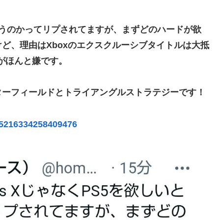
」と一刀両断
しいと言うのかってリプされてますが、まずどのハードが欲
.65億円公開で再炎上ｗｗｗ
ど、理由はXboxのエクスクルーシブタイトルは大抵
いの？
がほんと嫌です。
ターフィールドとトライアングルストラテジーです！
495216334258409476
witch版「12458本」
書類選考で落とされてしまう
表会」出演者発表！『にじだけと思ってたけど座長と除夜のケツおるやんけ』
募集開始 すでにトヨタ関係者が居住