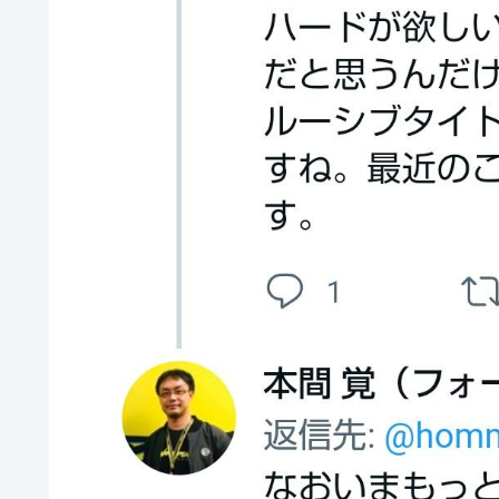
『ほの暮しの庭』Switch2版 21,965本、Switch版 12,458
韓国人「どうやら五輪サッカー日韓戦でも審判の接待があっ
ハロプロ恵体ランキングTOP10
一ノ瀬美空ちゃん、イワシの三枚おろしに挑戦！！！【乃木
新体操で国体1位！ ついに現れた”リアル浅倉南ちゃん”
なんで今日の始球式に限って、瀬戸口心月ちゃんはミニス
【悲報】韓国サッカー 国際試合で審判買収(性接待)をし
wwwwwwwwwwwwwwwwwwwwwwwwwwwwwwwww