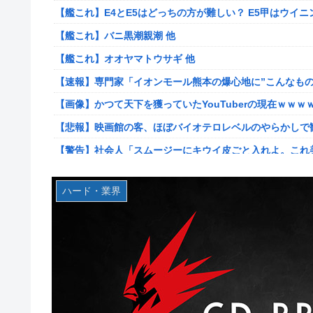
【艦これ】E4とE5はどっちの方が難しい？ E5甲はウイ
韓国人「海上自衛隊護衛艦ちょうかいによるトマホーク巡
【艦これ】バニ黒潮親潮 他
防衛装備‥」
【艦これ】オオヤマトウサギ 他
【画像】かつて天下を獲っていたYouTuberの現在ｗｗｗ
【速報】専門家「イオンモール熊本の爆心地に”こんなもの
【悲報】コレコレ、月収1億円ｗｗｗそりゃ外出るのにボ
【画像】かつて天下を獲っていたYouTuberの現在ｗｗｗ
【悲報】福岡の電車、完全にやらかす。構内アナウンスで
【悲報】映画館の客、ほぼバイオテロレベルのやらかしで
【悲報】有名漫画家、がんを公表「大腸癌になってしまい
【警告】社会人「スムージーにキウイ皮ごと入れよ。これ
【画像】 AI「写真の背景削除？ガンプラの箱追加しといて
【悲報】有名漫画家、がんを公表「大腸癌になってしまい
やる夫のダンジョン運営記183-雑談所ネタ118 懺悔小
その後」
ハード・業界
【衝撃】ハンターハンター、とんでもねえ伏線が発掘され
海外「全部日本の真似だったのか…」 日本の普通のテレビ
被災地・熊本、泥酔者の通報が止まらず県警が異例のお願
羽田ニアミス搭乗の中国人「補償も見舞いもない」中国ネ
20代「50年ローンでええやろ」←これマジ？？？
【画像】お前らこの超美人容疑者が、整形か否か判定して！！→画像
【画像】「マスク美人さん、また我々を欺く」←海外でも流行り
【爆笑動画】ママさん「新しい洗濯機買って1発目に回したらコレw
メトロイドプライム4 新品が2999円に…
【ホロライブ】アキロゼ、映画をきっかけに「ちいかわ」
【画像】日焼け口リの締まったお尻っていいよね！ｗｗｗ