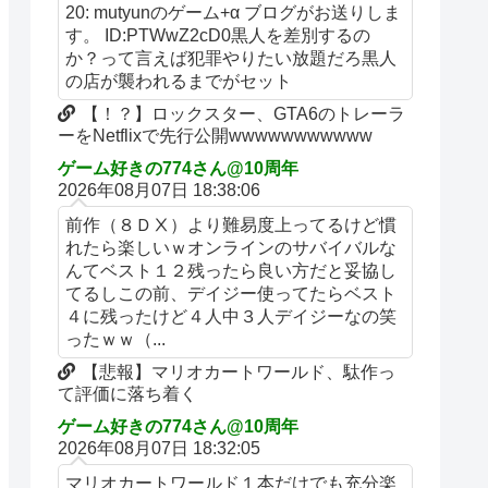
20: mutyunのゲーム+α ブログがお送りしま
す。 ID:PTWwZ2cD0黒人を差別するの
か？って言えば犯罪やりたい放題だろ黒人
の店が襲われるまでがセット
【！？】ロックスター、GTA6のトレーラ
ーをNetflixで先行公開wwwwwwwwwww
ゲーム好きの774さん@10周年
2026年08月07日 18:38:06
前作（８ＤⅩ）より難易度上ってるけど慣
れたら楽しいｗオンラインのサバイバルな
んてベスト１２残ったら良い方だと妥協し
てるしこの前、デイジー使ってたらベスト
４に残ったけど４人中３人デイジーなの笑
ったｗｗ（...
【悲報】マリオカートワールド、駄作っ
て評価に落ち着く
ゲーム好きの774さん@10周年
2026年08月07日 18:32:05
マリオカートワールド１本だけでも充分楽