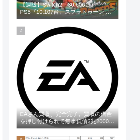
【週販】Switch2『30,606台』
PS5『10,107台』スプラトゥーン レ
イダース「73,542本」
EAさん買収、完全完了。買収の借金
を押し付けられて無事負債3兆2000億
円に