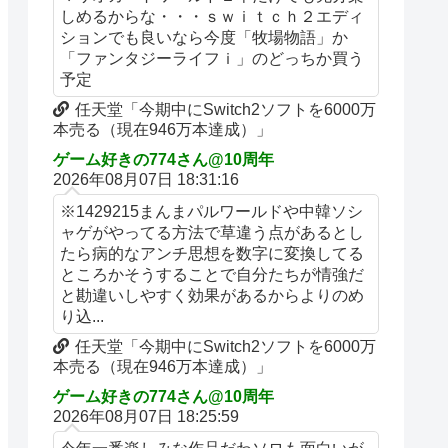
しめるからな・・・ｓｗｉｔｃｈ２エディ
ションでも良いなら今度「牧場物語」か
「ファンタジーライフｉ」のどっちか買う
予定
任天堂「今期中にSwitch2ソフトを6000万
本売る（現在946万本達成）」
ゲーム好きの774さん@10周年
2026年08月07日 18:31:16
※1429215まんまパルワールドや中韓ソシ
ャゲがやってる方法で草違う点があるとし
たら病的なアンチ思想を数字に変換してる
ところかそうすることで自分たちが情強だ
と勘違いしやすく効果があるからよりのめ
り込...
任天堂「今期中にSwitch2ソフトを6000万
本売る（現在946万本達成）」
ゲーム好きの774さん@10周年
2026年08月07日 18:25:59