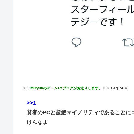
103:
mutyunのゲーム+α ブログがお送りします。
ID:lCGaqT5BM
>>1
貧者のPCと超絶マイノリティであることに
けんなよ