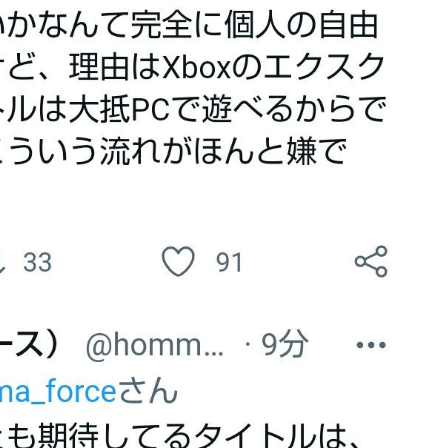
本
た模様…」→「メダル剥奪なのでは…？（ﾌﾞﾙﾌﾞﾙ」＝韓国の反応
坂46】
 初めての水着グラビアを独占スクープ！
カじゃなくてダサいズボンなんだよ！
てた模様
wwwwwwwwwwwwwwww