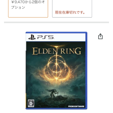
ット！
【学マス】AIライザに対抗して学マスもAIアイドルを出そう
昭和戦隊のロボデザイン、配信で追って見ると…
【デレマス】 仮面ライダーバロンＰ第２話「蒼翼の乙女」
タトゥー彫り師さん「刺青入れてる奴は全員バカです」→30
万再生ｗｗｗｗｗｗ
【悲報】「美人すぎる県警本部長」失職ｗｗｗｗｗｗｗｗｗ
本屋に現れた異臭＆浮浪者風の男、ペタンコのボストンバッ
グをパンパンにして無会計で退店！Gメンに確保され「なん
で？」と本気で困惑ｗｗｗ
【動画】これはお見事。中国重慶市で珍しい事故が撮影され
る。
【画像】 キャミイの18万円の最新フィギュア、ガチで作り
込みがエグすぎる
私の彼に裏表がなさすぎる 第3話
【悲報】 めっちゃカメレオンさん、早速パクリゲーが任天