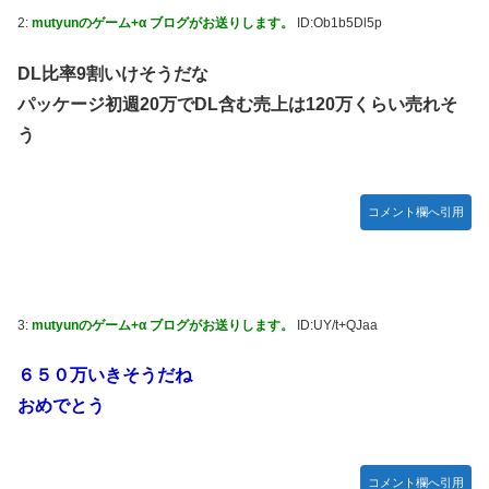
った後ももやもやしてる
2:
mutyunのゲーム+α ブログがお送りします。
ID:Ob1b5Dl5p
乃木坂ど新規の5期オタさんってもしかして、賀喜遥香のイ
ンスタフォロワー初動が大して伸びないと思ってませんでし
DL比率9割いけそうだな
た？24h16.3万でぶっちぎりですよ笑
パッケージ初週20万でDL含む売上は120万くらい売れそ
焦げだらけの業務用鉄板が水と蒸気で鏡のようにピカピカに
う
「味が全部流れていく！」【海外の反応】
YAC卒業の日
コメント欄へ引用
【画像あり】ロピアのパワー全開おにぎり「444円」がコチ
ラｗｗｗｗｗ
【NMB48】坂下真心期待できそう
賀喜遥香 ｢さくちゃんはちいかわ｣ 遠藤さくら ｢かっきーは
3:
mutyunのゲーム+α ブログがお送りします。
ID:UY/t+QJaa
ハチワレ｣【乃木坂46】
６５０万いきそうだね
おめでとう
コメント欄へ引用