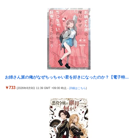
タトゥー彫り師さん「刺青入れてる奴は全員バカです」→30万再
「神聖なる場所です」靖国神社、境内におけるコスプレや軍装の
生ｗｗｗｗｗｗ
禁止を発表
【画像】廃墟化したレンタルビデオ屋、そのまま時が止まってし
日本に対抗報復時、韓国のGDP3.1%減少…韓国の被害がより大き
まっていると話題にｗｗｗｗ
い＝韓国の反応
【悲報】女性配信者「アスペの検査してみた…みんなこれわかる
実際『ゼルダ 時オカ』→『風タク』の時の空気感を知りたい
の？」
チェリ男の悠遊自適 #608【オススメを選ぶ時の注意点！？】
【画像】ハンターハンターさん、ガチで最強の新能力を登場させ
てしまうｗｗｗｗｗｗｗ
THE NEUTRALのしげるさんのパチンココラボイベント動画が公
開される！めっちゃ楽しそうだな！！！
【画像】週刊少年マガジン、限界突破
なんでパチンコってこんな回らなくなったんだろうな…源さんと
【動画】甲子園の女性審判、大誤審で炎上
お姉さん派の俺がなぜちっちゃい君を好きになったのか？【電子特...
かUCの時って1000円25ぐらい回ったもんな
「テイルズオブシンフォニア リマスター」発売日が2/16に決定！
￥733
(2026年8月9日 11:39 GMT +09:00 時点 -
詳細はこちら
)
アクセルワールドのパチンコが相当やばいらしい… 打った人「剣
最新の「発売日告知トレーラー」も公開！
客列伝に並ぶ台が誕生した。みんな絶対打って欲しい！」
日本に対抗報復時、韓国のGDP3.1%減少…韓国の被害がより大き
【動画】 可愛い元気なバイトの女の子！ホテルへ。寝ている彼女
い＝韓国の反応
のマ●コをそーっとイジイジ 笑
バスケットボールは最終Qだけ見ればいい論
タトゥー彫り師さん「刺青入れてる奴は全員バカです」→30万再
【画像】女優・水崎綾女、R-15指定映画で乳首解禁、しかもピン
生ｗｗｗｗｗｗ
と立ってる
【悲報】「美人すぎる県警本部長」失職ｗｗｗｗｗｗｗｗｗ