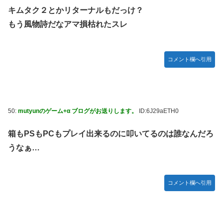
キムタク２とかリターナルもだっけ？
もう風物詩だなアマ損枯れたスレ
コメント欄へ引用
50:
mutyunのゲーム+α ブログがお送りします。
ID:6J29aETH0
箱もPSもPCもプレイ出来るのに叩いてるのは誰なんだろ
うなぁ…
コメント欄へ引用