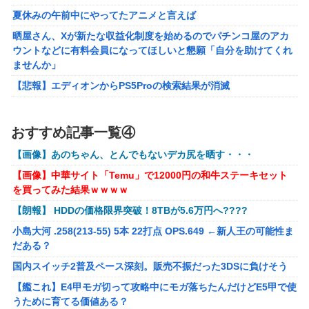
決定！最新の「発売日告知トレーラー」も公開！
夏休みの午前中にやってたアニメと言えば
実際『ゼルダ 時オカ』→『風タク』の時の空気感を知りた
晒屋さん、Xが新たな収益化制度を始めるのでパチンコ屋のアカ
い
ウントなどに有料会員になってほしいと懇願「自分を助けてくれ
ませんか」
昭和戦隊のロボデザイン、配信で追って見ると…
【悲報】エディオンからPS5Proの検索結果が消滅
【画像】 キャミイの18万円の最新フィギュア、ガチで作り
込みがエグすぎる
【画像】アイドルにしか見えないセクシー女優さんが話題になる
ｗｗｗｗｗｗ
【にじさんじ】委員長、Claude Codeまで手出してるん
おすすめ記事一覧④
※ガンダム ガンキャノン ガンタンク ガン○○○ ←一番違和
か…『もう何でも作れそうやな』
【画像】あのちゃん、とんでもないデカ尻を晒す・・・
感ないV作戦の4機目を考えた奴が優勝
モバＰ「アイドルにセクハラをします」
【画像】中華サイト「Temu」で12000円の和牛ステーキセット
【オリジナル可動フィギュア】WIND TOYS「タイタン スーパー
【画像】漫画・アニメの「武人系敵幹部」に付きまといがち
を買ってみた結果ｗｗｗｗ
アクションマッスルボディ」可動フィギュア各種【予約開始】
な疑問ｗｗｗｗ
【朗報】 HDDの価格限界突破！8TBが5.6万円へ????
【重音テト】コナミデフォルメフィギュア「重音テト 通常衣装
【種運命】ネオが結局よく分からないまま新しい映画が終わ
Ver.」「重音テト SV衣装Ver.」【彩色原型公開】
小島大河 .258(213-55) 5本 22打点 OPS.649 ←新人王の可能性ま
った後ももやもやしてる
だある？
国内スイッチ2普及ペース深刻。販売不振だった3DSに負けそう
国内スイッチ2普及ペース深刻。販売不振だった3DSに負けそう
【艦これ】E4甲モガ切って攻略中にモガ落ちたんだけどE5甲で使
うために育てる価値ある？
【艦これ】E4甲モガ切って攻略中にモガ落ちたんだけどE5甲で使
うために育てる価値ある？
RPGでレベル上げまくってボスも余裕にするやつｗｗｗｗ