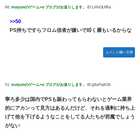
66:
mutyunのゲーム+α ブログがお送りします。
ID:LVihOUtRa
>>50
PS持ちですらフロム信者が嫌いで叩く層もいるからな
コメント欄へ引用
51:
mutyunのゲーム+α ブログがお送りします。
ID:g9uPvjK30
寧ろ多少は国内でPSも賑わってもらわないとゲーム業界
的にアカンって見方はあるんだけど、それを過剰に持ち上
げて他を下げるようなことをしてる人たちが邪魔でしょう
がない