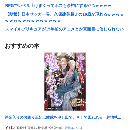
RPGでレベル上げまくってボスも余裕にするやつｗｗｗｗ
【泣】年配夫婦が営む中華屋さん、休業を知らせる貼り紙に応援
コメントが続々と
【朗報】日本サッカー界、久保建英超えの16歳が現れるw w w w
w w w w w w w w w w w w w
【画像】森高千里（18）「私がオバさんになったらミニスカート
は無理よ」→現在ｗｗｗｗ
スマイルプリキュアが15年前のアニメとか真面目に信じられない
んだけど
【悲報】ワイ「半沢直樹みたいな銀行員カッコいい」銀行員の友
人「あんな奴居ねえよ」
【愕然】自称グルメ「やっぱりフグ刺しは旨い！ｗ」 ワイ「あ
おすすめの本
のさ・・・」 →
シカ「ヒマワリ全部喰った」 郡山布引風の高原まつり中止
【悲報】メイドインアビスの主題歌、ホロライブに決まって大炎
【画像あり】居酒屋「6人で長居して会計4939円！喋りたいだけ
上wwwww
なら公園に行ってくれ（怒」
【朗報】女子高 生レイヤー、臭いやつに苦言 「洋服は一回全部
【悲報】ちいかわ作者さん、「総額30億超」の大豪邸を建て
熱湯につけよう！洗濯機はキッチンハイター薄めた水で一回まわ
る！？ｗｗｗｗｗ
そう！」
【鼻水】お灸堂の院長先生による「鼻がつらい時の対処法」誰で
【悲報】高市内閣、消費税1％表明でも支持率下落 →ついに６割
も簡単にできると話題に
割れ
【悲報】高市内閣、消費税1％表明でも支持率下落 →ついに６割
日本の防衛白書、ついに青春アニメ化ｗｗｗ 国防を語る本なのに
割れ
表紙が謎すぎる
筋金入りのお飾り王妃は離縁を申し出て、そして囚われる 純情執...
日本の防衛白書、ついに青春アニメ化ｗｗｗ 国防を語る本なのに
タトゥー彫り師さん「刺青入れてる奴は全員バカです」→30万再
表紙が謎すぎる
￥715
(2026年8月9日 11:39 GMT +09:00 時点 -
詳細はこちら
)
生ｗｗｗｗｗｗ