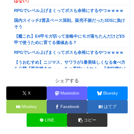
はない」
RPGでレベル上げまくってボスも余裕にするやつｗｗｗｗ
国内スイッチ2普及ペース深刻。販売不振だった3DSに負け
そう
【艦これ】E4甲モガ切って攻略中にモガ落ちたんだけどE5
甲で使うために育てる価値ある？
RPGでレベル上げまくってボスも余裕にするやつｗｗｗｗ
【うおむすめ】ニジマス、サワラが1番美味しくなる食べ方
を公開『西京焼きめっっっちゃ美味いよね！』『赤味噌なん
ですね』
シェアする
【ななし】ねるちゃん「おじさんたち～！もりもり食べて元
気だすのよ～」
X
Mastodon
Bluesky
【にじさんじ】ソフィ、バッターボックスに立ってみた『え
Misskey
Facebook
はてブ
えフォームや』『打球の伸びがすごい』
【画像】株の暴落を描いた漫画、ガチで怖いwwwww
LINE
コピー
【画像】坂口杏里、逃走してウ●カスまで晒されるｗｗｗｗ
ｗ