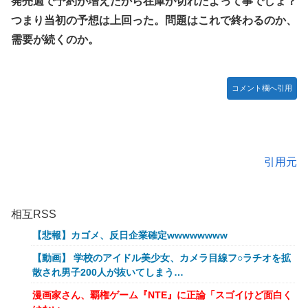
発売週で予約が増えたから在庫が切れたよって事でしょ？
つまり当初の予想は上回った。問題はこれで終わるのか、
需要が続くのか。
コメント欄へ引用
引用元
相互RSS
【悲報】カゴメ、反日企業確定wwwwwwww
【動画】 学校のアイドル美少女、カメラ目線フ○ラチオを拡
散され男子200人が抜いてしまう…
漫画家さん、覇権ゲーム『NTE』に正論「スゴイけど面白く