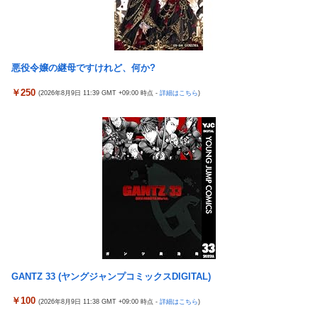
シカ「全部喰った」 祭り中止
本屋に現れた異臭＆浮浪者風の男、ペタンコのボストンバッグを
チェリ男の悠遊自適 #608【オススメを選ぶ時の注意点！？】
パンパンにして無会計で退店！Gメンに確保され「なんで？」と
THE NEUTRALのしげるさんのパチンココラボイベント動画が公
本気で困惑ｗｗｗ
開される！めっちゃ楽しそうだな！！！
悪役令嬢の継母ですけれど、何か?
【熊本地震】 発生後に居酒屋店内から温泉が吹き出す ← これ前
なんでパチンコってこんな回らなくなったんだろうな…源さんと
触れじゃね？
￥250
(2026年8月9日 11:39 GMT +09:00 時点 -
詳細はこちら
)
かUCの時って1000円25ぐらい回ったもんな
【画像】 素人美女さん、エ○チなビデオに出演した結果ｗｗｗｗ
【悲報】女さん、歩行者を轢いた挙句、道路に倒れてどえらいこ
ｗｗ
とになってしまうw w w w w w w
【試合実況】西武２軍スタメン 先発:杉山遙希（2026.8.9）
海外「日本人はなんて気高いんだ！」 英高級紙も驚愕した極限の
欧州「日本だけ反則だろ…」 世界の『日本びいき』にヨーロッパ
中の日本人の姿に世界が衝撃
全土から不満の声
【画像】このLINEでなんで女が怒ってるのか分かんない奴はモテ
芸能人 「車の任意保険は強制にしろ、保険にも入れないヤツは運
ない奴確定らしい←お前らは勿論わかるよな？？？？？？？
転すんな！法律を改正しろ！！」
中国「大洪水！」三峡ダム「13基の水門開放（爆量放流」中国都
【J2第1節 鳥栖×甲府】鳥栖が好相性の甲府に2-0快勝で5年ぶり
市「三峡上流で豪雨！（三峡下流で水害」長江と黄河「同時氾濫
開幕白星！田中雄大は古巣に恩返しPK弾
危機」台風13号「中国本土...
【ウマ娘】武さんが引退したらウマ娘に実装されそう
GANTZ 33 (ヤングジャンプコミックスDIGITAL)
中国「大洪水！」三峡ダム「13基の水門開放（爆量放流」中国都
サイバスターが一番輝いてたスパロボ
市「三峡上流で豪雨！（三峡下流で水害」長江と黄河「同時氾濫
￥100
(2026年8月9日 11:38 GMT +09:00 時点 -
詳細はこちら
)
危機」台風13号「中国本土...
サイバスターが一番輝いてたスパロボ