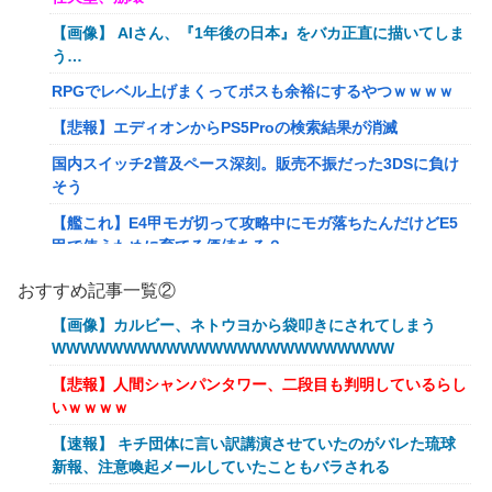
【画像】 AIさん、『1年後の日本』をバカ正直に描いてしま
う…
RPGでレベル上げまくってボスも余裕にするやつｗｗｗｗ
【悲報】エディオンからPS5Proの検索結果が消滅
国内スイッチ2普及ペース深刻。販売不振だった3DSに負け
そう
【艦これ】E4甲モガ切って攻略中にモガ落ちたんだけどE5
甲で使うために育てる価値ある？
RPGでレベル上げまくってボスも余裕にするやつｗｗｗｗ
おすすめ記事一覧②
【艦これ】でもイベントのたびに思うんだ 空母機動部隊っ
【画像】カルビー、ネトウヨから袋叩きにされてしまう
てクソだわ！
WWWWWWWWWWWWWWWWWWWWWWWW
【衝撃】葬儀屋「火葬プランはどうなさいますか？」ワイ喪
【悲報】人間シャンパンタワー、二段目も判明しているらし
主「直葬で(即答)」→結果ァw w w w w w w w w w
いｗｗｗｗ
イーロン・マスク「中国のロボットはデタラメで遠隔操作し
【速報】 キチ団体に言い訳講演させていたのがバレた琉球
てるだけ」
新報、注意喚起メールしていたこともバラされる