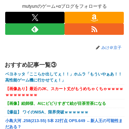
mutyunのゲーム+αブログをフォローする
【動画】甲子園の女性審判、大誤審で炎上
【画像】キングダムの河了貂、「あったけぇ壁」に引き続き
更に味方をぶっ殺す作戦を実行する
トランプ「イランが核兵器を作れば、イタリアを2分で消滅
させる」メローニ「核を持っている国で実際に使ったアホは
アメリカだけｗ」
みけ＠京子
一般作だけどエロいシーンがあって、妙にムラムラしてしま
った作品
おすすめ記事一覧③
【悲報】女性配信者「アスペの検査してみた…みんなこれわ
ベヨネッタ「ここらか出してぇ！！」ホムラ「もういやぁあ！！
かるの？」
高性能ゲーム機に行かせてぇ！」
【放送事故】フジテレビ、女子大生を大量投入して闇深エロ
【画像あり】最近のJK、スカート丈がもうめちゃくちゃｗｗｗｗ
番組ｗｗｗｗ
ｗｗｗｗｗｗｗｗ
【悲報】坂口杏里を家に住ませてあげた結果ｗｗｗｗ
【画像】絵師様、AIにビビりすぎて絵が目茶苦茶になる
【画像】女性、『大人のおもちゃ』を入れたままMRI検査を
【爆益】 ワイのNISA、限界突破ｗｗｗｗｗｗ
受けた結果 →
小島大河 .258(213-55) 5本 22打点 OPS.649 ←新人王の可能性ま
「テイルズオブシンフォニア リマスター」発売日が2/16に
だある？