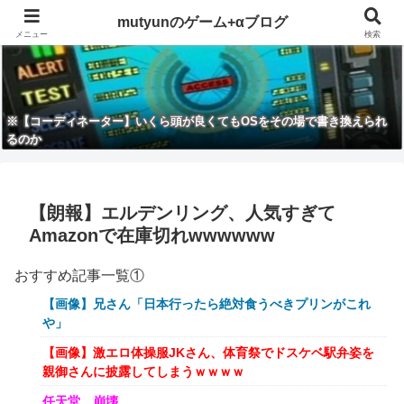
mutyunのゲーム+αブログ
メニュー
検索
※【コーディネーター】いくら頭が良くてもOSをその場で書き換えられ
るのか
【朗報】エルデンリング、人気すぎて
Amazonで在庫切れwwwwww
おすすめ記事一覧①
【画像】兄さん「日本行ったら絶対食うべきプリンがこれ
や」
【画像】激エロ体操服JKさん、体育祭でドスケベ駅弁姿を
親御さんに披露してしまうｗｗｗｗ
任天堂、崩壊