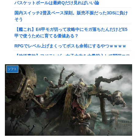
【画像】このLINEでなんで女が怒ってるのか分かんない奴
バスケットボールは最終Qだけ見ればいい論
はモテない奴確定らしい←お前らは勿論わかるよ
国内スイッチ2普及ペース深刻。販売不振だった3DSに負け
な？？？？？？？
そう
【動画】高校生さん、文化祭でコーヒーカップを作って大盛
【艦これ】E4甲モガ切って攻略中にモガ落ちたんだけどE5
りあがり←なんかどっかで見たことあると話題に
甲で使うために育てる価値ある？
【NGS】LG5「レアレンス」シリーズが強すぎると話題に
RPGでレベル上げまくってボスも余裕にするやつｗｗｗｗ
【アプグレも約束】
【放送事故】フジテレビ、女子大生を大量投入して闇深エロ
【ｗ】長年育てやっと蕾がつき楽しみにしてたら動物の死肉
番組ｗｗｗｗ
に擬態（外観・腐肉臭）する花が！
ソフト
【悲報】坂口杏里を家に住ませてあげた結果ｗｗｗｗ
『ゼルダの伝説』ゼルダ姫とリンクって毎回結ばれずに別の
相手と子孫を残してるって本当…？
【悲報】女性配信者「アスペの検査してみた…みんなこれわ
かるの？」
韓国人「英メディアや海外各社も一斉に韓国サッカー協会を
巡る過去の不祥事を報道！」→「国際的な信用失墜の危
【画像】20年前のAV、キチガイすぎるwwwwww
機‥」
【画像】女さん、ミニ過ぎる浴衣を着た写真を投稿して叩か
【画像】廃墟化したレンタルビデオ屋、そのまま時が止まっ
れるｗｗｗｗ
てしまっていると話題にｗｗｗｗ
【朗報】菅直人元総理、再評価されるｗｗｗｗｗｗｗｗｗｗ
【悲報】女性配信者「アスペの検査してみた…みんなこれわ
ｗｗｗｗｗｗｗｗ
かるの？」