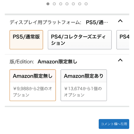
堂ストアに登場してしまう……
やる夫のダンジョン運営記183-雑談所ネタ118 懺悔小ネタ
「創刻のファイアホイール」+埋めネタ「ファイアホイール
TCG・その後」
【にじさんじ】委員長、Claude Codeまで手出してるん
か…『もう何でも作れそうやな』
やる夫「催眠アプリを手に入れたんだけど……これ必要だっ
た？」 第29話
【悲報】エルデンリング始めたけど難しい
モバＰ「アイドルにセクハラをします」
【画像】漫画・アニメの「武人系敵幹部」に付きまといがち
な疑問ｗｗｗｗ
おでこ封印！中村アン、“前髪あり”の新ヘアスタイルに「新
鮮でたまらん」の声【画像】
BYDの軽EV「ラッコ」受注が700台超 7月販売は125台
コメント欄へ引用
【種運命】ネオが結局よく分からないまま新しい映画が終わ