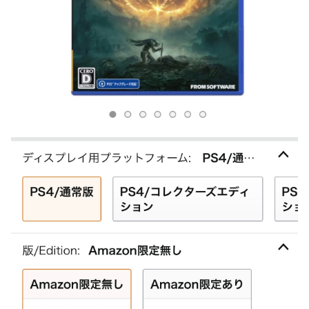
海外「日本なんて行くんじゃなかった…」 日本を知ってし
【試合実況】西武２軍スタメン 先発:杉山遙希（2026.8.9）
まったディズニー信者、帰国後『本家』に失望する事態に
芸能人 「車の任意保険は強制にしろ、保険にも入れないヤ
【艦これ】ひみつの通り道 他
ツは運転すんな！法律を改正しろ！！」
LIAR GAME -ライアーゲーム- 第17話 感想：秋山さんの逆
【J2第1節 鳥栖×甲府】鳥栖が好相性の甲府に2-0快勝で5年
転の策がバレちゃった！
ぶり開幕白星！田中雄大は古巣に恩返しPK弾
【画像】エチビデ女優さん、番組の企画でハッスルしすぎて
しまうｗｗｗｗｗｗ
【ウマ娘】わたしの全力受け止めて♡ ←「またへんないき
ものがふえてる…」
【悲報】人気プロゲーマーと結婚したグラドル、息子の「自
閉スペクトラム症」診断にショックで泣く
海外「全部日本の真似だったのか…」 日本の普通のテレビ
番組が最新SNSの数十年先を行っていたと話題に
【ウマ娘】ジェンティル「そろそろ狩るわ...♥」
【エ●漫画】乱交物のエ●漫画←これｗｗｗ
【競馬】あの武ルメ痛バッグのファンさん、二人とツーショ