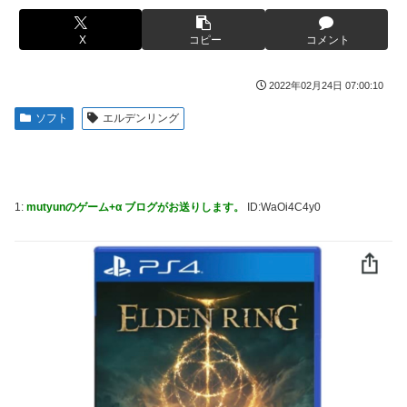
【画像】このLINEでなんで女が怒ってるのか分かんない奴
【画像】ハンターハンターさん、ガチで最強の新能力を登場
はモテない奴確定らしい←お前らは勿論わかるよ
X
コピー
コメント
させてしまうｗｗｗｗｗｗｗ
な？？？？？？？
【画像】週刊少年マガジン、限界突破
海外「日本は戦勝国なんだよ」 戦後の日本人の特別な生き
2022年02月24日 07:00:10
様に各国から称賛の声
「テイルズオブシンフォニア リマスター」発売日が2/16に
ソフト
エルデンリング
決定！最新の「発売日告知トレーラー」も公開！
【悲報画像】イキリたい年頃の中学生さん、和彫を入れて人
生終了へ←これw w w w w w
やる夫のダンジョン運営記189-雑談所ネタ 第123話「なぜな
にキャス狐さん・世界改変」
実際『ゼルダ 時オカ』→『風タク』の時の空気感を知りた
い
実際『ゼルダ 時オカ』→『風タク』の時の空気感を知りた
1:
mutyunのゲーム+α ブログがお送りします。
ID:WaOi4C4y0
い
【画像】サンモニの女子アナさん、日曜の朝から素材を提供
してしまう
【悲報】女さん、歩行者を轢いた挙句、道路に倒れてどえら
いことになってしまうw w w w w w w
【画像】スト6に彗星の如く現れたフィリピン人キャラが可
愛すぎると話題に！
海外「日本人はなんて気高いんだ！」 英高級紙も驚愕した
極限の中の日本人の姿に世界が衝撃
【動画】タイのティパンコーン王子が日本人女性とデート
か？
【画像】このLINEでなんで女が怒ってるのか分かんない奴
はモテない奴確定らしい←お前らは勿論わかるよ
【悲報】『メイドインアビス』主題歌にVTuber起用→また
な？？？？？？？
炎上 もう何回目だよ…