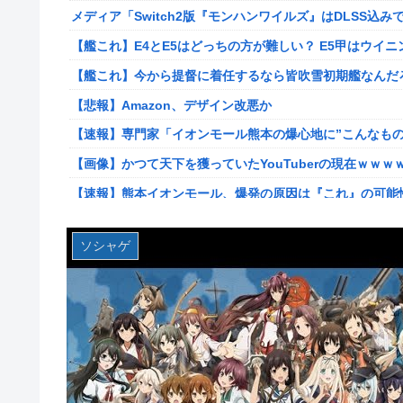
メディア「Switch2版『モンハンワイルズ』はDLSS込みで
【ポケモンGO】リモート交換って 大半が交換レート合わ
【艦これ】E4とE5はどっちの方が難しい？ E5甲はウイ
【衝撃】クルタ族虐 殺の犯人、ツェリードニヒで確定！ク
【艦これ】今から提督に着任するなら皆吹雪初期艦なんだ
【悲報】ライター「ちいかわが反社とコラボしてた」ﾊﾟｼｬ
【悲報】Amazon、デザイン改悪か
死神のコスプレをして隣のビルの屋上から病院を眺めてい
【速報】専門家「イオンモール熊本の爆心地に”こんなもの
【画像】コスプレイヤーが死ぬ気で痩せた結果ｗｗｗｗ
【画像】かつて天下を獲っていたYouTuberの現在ｗｗｗ
【ROBOT魂】 88,000のミーティアが二次も即完売なの
【速報】熊本イオンモール、爆発の原因は『これ』の可能
【デレマス】 紗南「アイドルに似合うポケモン？」
【悲報】コレコレ、月収1億円ｗｗｗそりゃ外出るのにボ
ブラッドボーン全クリしたんだが
ソシャゲ
【悲報】有名漫画家、がんを公表「大腸癌になってしまい
【画像】田中みな実さん、妊娠中とは思えないヒール姿で
伊勢鈴蘭さん、コカ・コーラ愛を全力アピール！
ワイ手取り15万正社員→副業でウーバーやってるんやが金
無期懲役、去年の仮釈放わずか４人…もう実質終身刑だっ
株式投資、若年男性の自信喪失の原因に-6割超が「人生の
【画像】田中みな実さん、妊娠中とは思えないヒール姿で
【緊急】お笑いジャングルポケット斉藤慎二被告に懲役7
【画像】令和最新版のあのちゃん、可愛過ぎてワイらにブッ刺さ
【ウマ娘】セイちゃんの攻撃力を見よ！！！
【画像】日焼け口リの締まったお尻っていいよね！ｗｗｗ