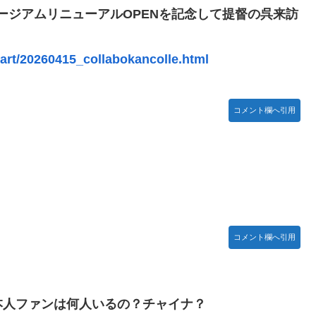
ミュージアムリニューアルOPENを記念して提督の呉来訪
獣
/art/20260415_collabokancolle.html
あんこ仕立て 第45話
コメント欄へ引用
１位がこちら！
舞台裏2 土産物市・当日」
とかDL版選ぶ理由だわとかなんなんアホなのか
ち。
コメント欄へ引用
助長し世界を不安定化させるだけ」
する不具合が発生
えーかわいそう…会社滅茶苦茶やろなぁ」
本人ファンは何人いるの？チャイナ？
性接待を行い審判を買収していたことが発覚…（ﾌﾞﾙﾌﾞﾙ」＝韓国