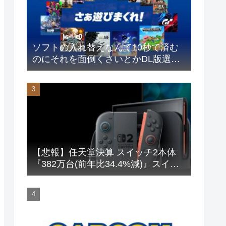
ソフトの入れ替えなんて10秒で済む
のにそれを面倒くさいとかDL版選ぶ
理由だわとかなんなんアホなのか
【悲報】任天堂決算 スイッチ2本体
『382万台(前年比34.4%減)』スイッ
チ本体『66万台(前年比31.8%減)』