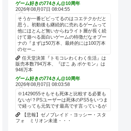
ゲーム好きの774さん@10周年
2026年08月07日 08:04:55
そうか一番ビビってるのはコエテクかだと
思う。初動後も継続的に売れるゲームって
他にほとんど無いからねライト層が長く続
けて遊べる面白いゲームの特徴だなオプー
ナの『まずは50万本、最終的には100万本
のセー...
任天堂決算『トモコレわくわく生活』は
販売本数794万本、『ぽこ あ ポケモン』は
946万本
ゲーム好きの774さん@10周年
2026年08月07日 08:03:58
※1429055そもそも死体と比較する必要も
ないが？PSユーザーは死体のPS5をいつま
で経っても元気です最高です言っているが
【悲報】ゼノブレイド・ヨッシー・スタ
フォ ミリオン未達・・・