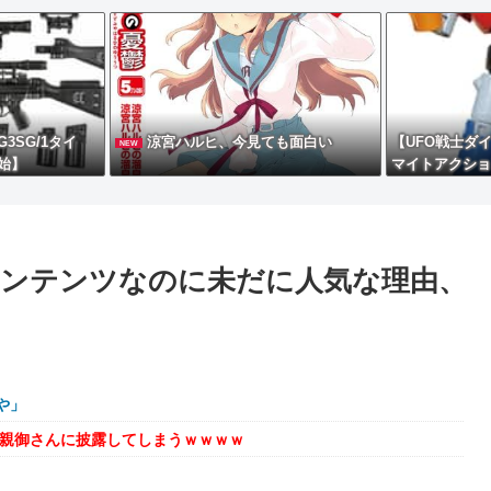
3SG/1タイ
涼宮ハルヒ、今見ても面白い
【UFO戦士ダイ
NEW
始】
マイトアクショ
メカラーVer
【予約開始】
コンテンツなのに未だに人気な理由、
や」
を親御さんに披露してしまうｗｗｗｗ