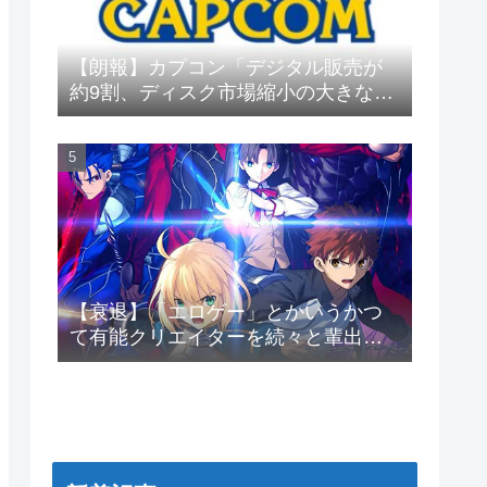
【朗報】カプコン「デジタル販売が
約9割、ディスク市場縮小の大きな影
響は想定していない」
【衰退】「エロゲー」とかいうかつ
て有能クリエイターを続々と輩出し
た謎の界隈wwwww