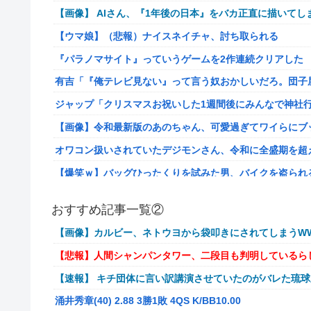
【画像】 AIさん、『1年後の日本』をバカ正直に描いてし
【ウマ娘】（悲報）ナイスネイチャ、討ち取られる
『パラノマサイト』っていうゲームを2作連続クリアした
有吉「『俺テレビ見ない』って言う奴おかしいだろ。団子
ジャップ「クリスマスお祝いした1週間後にみんなで神社
【画像】令和最新版のあのちゃん、可愛過ぎてワイらにブッ刺さ
オワコン扱いされていたデジモンさん、令和に全盛期を超
【爆笑ｗ】バッグひったくりを試みた男、バイクを盗られ
【動画】新型のさすまた、限界突破www
おすすめ記事一覧②
メディア「Switch2版『モンハンワイルズ』はDLSS込みで
【画像】カルビー、ネトウヨから袋叩きにされてしまうWW
【艦これ】E4とE5はどっちの方が難しい？ E5甲はウイ
【悲報】人間シャンパンタワー、二段目も判明しているら
【艦これ】今から提督に着任するなら皆吹雪初期艦なんだ
【速報】 キチ団体に言い訳講演させていたのがバレた琉
【艦これ】バニ黒潮親潮 他
涌井秀章(40) 2.88 3勝1敗 4QS K/BB10.00
中西悠理アナ 袖口からインナーチラ見え！！