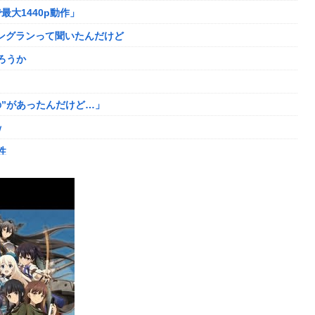
最大1440p動作」
せない奴多くね？
ニングランって聞いたんだけど
ロロの演劇のせいで2人も無駄死ににwwww
ろうか
ｯ
た男を逮捕ｗｗｗ
”があったんだけど…」
ｗ
大人気すぎる…
性
ディガードつけるわ…
ました。肝臓に転移も見られてステージ4です」
登場してしまう
がない
た
敗者」自認
登場してしまう
年の求刑←これ…
りまくりw w w w w w
ｗｗ