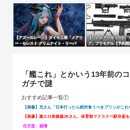
【アズールレーン】ダイキ工業「メアリ
【リトルアーモリー】「G
ー・セレスト グリムナイト・リーパ
プ」プラモデル【予約開
ー」フィギュア【10日予約開始】
「艦これ」とかいう13年前の
ガチで謎
おすすめ記事一覧①
【画像】兄さん「日本行ったら絶対食うべきプリンがこれ
【画像】激エロ体操服JKさん、体育祭でドスケベ駅弁姿
任天堂、崩壊