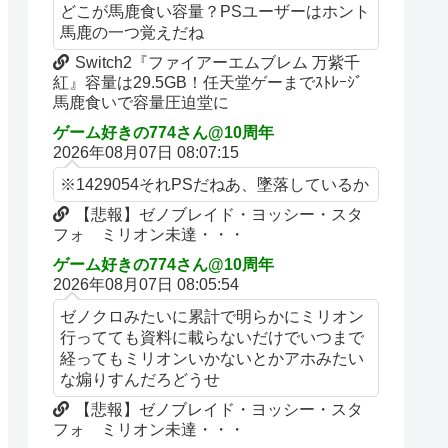
どこが馬鹿食い容量？PSユーザーはホント
馬鹿の一つ覚えだね
Switch2『ファイアーエムブレム 万紫千
紅』容量は29.5GB！任天堂ゲーまでｽﾄﾚｰｼﾞ
馬鹿食いで容量圧迫堂に
ゲーム好きの774さん@10周年
2026年08月07日 08:07:15
※1429054それPSだねあ、墜落しているか
【悲報】ゼノブレイド・ヨッシー・スタ
フォ ミリオン未達・・・
ゲーム好きの774さん@10周年
2026年08月07日 08:05:54
ゼノクロみたいに累計で明らかにミリオン
行ってても資料に載らないだけでいつまで
経ってもミリオンいかないとかアホみたい
な煽りすんだろどうせ
【悲報】ゼノブレイド・ヨッシー・スタ
フォ ミリオン未達・・・