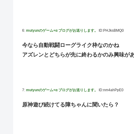
の反応
【元NMB48】安部若菜、卒業して早くもお酒解禁
冨里奈央ちゃん、罰ゲームのセミをずっと気にしてたｗ【乃
6:
mutyunのゲーム+α ブログがお送りします。
ID:PHJksBMQ0
モーニング娘。'25『気になるその気の歌』ってガチで名
今なら自動戦闘ローグライク枠なのかね
5期・6期 人気ランキング
アズレンとどちらが先に終わるかのみ興味が
冨里奈央ちゃん、おへそ見せガチでエグいって・・・
7:
mutyunのゲーム+α ブログがお送りします。
ID:nm4ahPpE0
原神遊び続けてる障ちゃんに聞いたら？