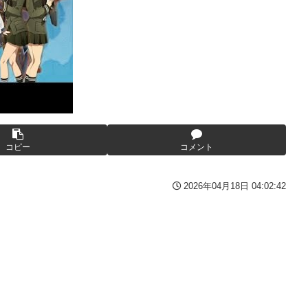
んとーーーーーーーーにおもんない！！！！」→炎上
と薬剤処方…被災者向け大浴場も！
番組が最新SNSの数十年先を行っていたと話題に
産原価の半分以下に…肥料代や燃料代は高騰「今年でやめる」農家
替え玉に！奇行にはちゃんと意味があった！
ｗ
ばサボらず走るし流問題解決じゃね？」
ける存在になってしまう
が抱負を語る
コピー
コメント
も面白過ぎて今まで観てなかったを後悔する…
2026年04月18日 04:02:42
年8月発売商品【発売スケジュール】
よう」にブチギレｗｗｗ
イズフィギュア【彩色原型公開】
りまくりw w w w w w
る「俺って面白いやろ？」みたいな寒い奴