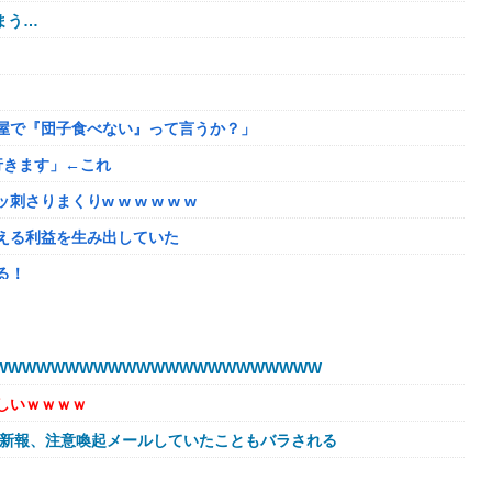
まう…
屋で『団子食べない』って言うか？」
行きます」←これ
りまくりw w w w w w
える利益を生み出していた
る！
最大1440p動作」
WWWWWWWWWWWWWWWWWWWWWW
ニングランって聞いたんだけど
しいｗｗｗｗ
ろうか
球新報、注意喚起メールしていたこともバラされる