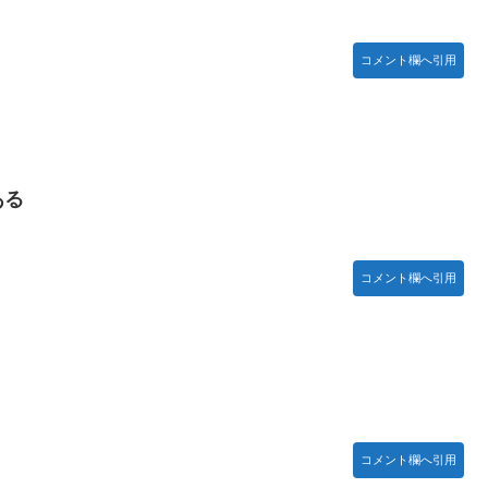
コメント欄へ引用
木坂46】
曲だと思うんだけど
ある
コメント欄へ引用
コメント欄へ引用