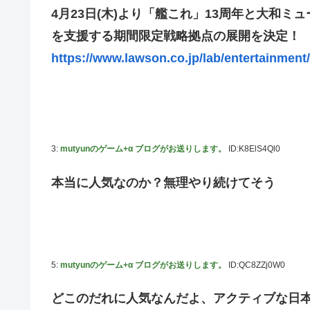
4月23日(木)より「艦これ」13周年と大和
連合のモルモット部隊の部隊長になりました 第45話
を支援する期間限定戦略拠点の展開を決定！
【ウルトラQ】 「ナメゴン」とかいうシリーズ初の宇宙怪
https://www.lawson.co.jp/lab/entertainment
【デレマス】 橘ありす「あなたの瞳には」
【艦これ】 募：ヴィスビィの触媒
やるやらでっきーのクラス転移ダンジョンサバイバル・闇鍋
【画像】『金田一少年の事件簿』で好きな死体ランキング
3:
mutyunのゲーム+α ブログがお送りします。
ID:K8ElS4Ql0
やる夫のダンジョン運営記180-おまけ31 埋めネタ「17話
ソフトの入れ替えなんて10秒で済むのにそれを面倒くさい
本当に人気なのか？無理やり続けてそう
【ウマ娘】夜に食べるアイスおいち！「きーん」ってする
【にじさんじ】本日20時から、ののはとあゆゆでコラボ！
広島県知事ら「核抑止論、根本的におかしい。軍拡競争を
部屋作りゲーム、確率で出現するイカを見るとクラッシュ
5:
mutyunのゲーム+α ブログがお送りします。
ID:QC8ZZj0W0
積水ハウス「地面師に55億円騙し取られた…」ワイ「は
どこのだれに人気なんだよ、アクティブな日
【激震】韓国人「韓国サッカー協会、W杯・五輪で複数回の