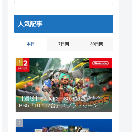
人気記事
本日
7日間
30日間
【週販】Switch2『30,606台』
PS5『10,107台』スプラトゥーン レ
イダース「73,542本」