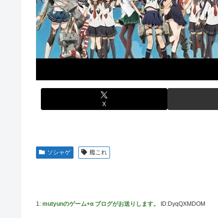
【悲報】人気配信者「はっきり言う、ジャングリア沖縄ほ
熊本･八代港で自衛隊の「病院船」が医療提供開始、診察
海外「全部日本の真似だったのか…」 日本の普通のテレビ
【悲報】コメ農家「高市総理には愛想尽かした」売値は生
【艦これ】これがラ級ちゃんの水着modeか・・・！
も
ぐらんぶる Season 3 第5話 感想：耕平がタレントの
【悲報】かつての「快楽天」が微妙になったわけｗｗｗｗ
竹﨑由佳アナ ピタパンのお尻！！
【有能】政府「トラックはサービスエリア利用有料化すれ
【ウマ娘】セイちゃんの攻撃力を見よ！！！
ジャグラーやってる奴ってヤバいの多すぎじゃね？？？
【画像】島田フミカネ先生、ひたすらエッチな絵を上げ続
今季もタイトル獲得を目指すFC町田ゼルビア黒田剛監督
X
【ウマ娘】（悲報）ナイスネイチャ、討ち取られる
【画像あり】ワイ、今更SSSS.GRIDMANを観賞する
【バンダイ】「食玩」「プライズ」「ガシャポン」2026
ソシャゲ
艦これ
【悲報】AV女優さん、キモオタチー牛弱男どもの「おは
【〈物語〉シリーズ】セガ「忍野忍」「斧乃木余接」プラ
【画像】令和最新版のあのちゃん、可愛過ぎてワイらにブッ刺さ
1:
mutyunのゲーム+α ブログがお送りします。
ID:DyqQXMDOM
【ナイトレイン】 舐め腐ったネタビルドで床舐めしまく