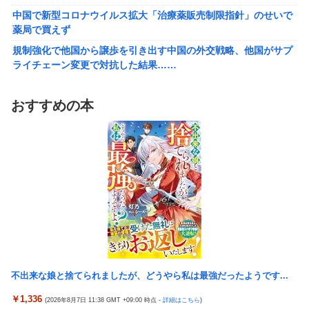
【悲報】アメリカで今も続いてる近親相姦の一族がやばすぎる
中国で新型コロナウイルス拡大「治療薬販売制限指針」のせいで
薬局で買えず
【悲報】高市政権「永住許可厳格化するわ」外国人さん「もう日
本ええわ…」
規制強化で他国から譲歩を引き出す中国の外交戦略、他国がサプ
ライチェーン変更で対抗した結果……
【画像あり】えっ、ワイ氏の「貯金」・・・多すぎ・・・？
福岡県議会「海外旅行じゃない、海外活動だ！」→視察費2.65億
【悲報】ワイのせいで会社を辞めた新人が「3人」もいたことが
円公開で再炎上ｗｗｗ
発覚ｗｗｗｗｗ
おすすめの本
参政党・神谷代表、高市政権の食料品減税を「天下の愚策」と一
エース級の財務官僚が異例転出へ 官邸幹部「協力的でなかった
刀両断
から」
【悲報】 ピカチュウが大量に半額
町の弁当屋「申し訳ないが消費税1%になったらその分商品代を値
上げするわ」
FGOのリリスさん、謎のSKB水着を着るｗｗｗｗｗｗｗｗｗｗｗ
ｗｗｗｗｗ
【泣】年配夫婦が営む中華屋さん、休業を知らせる貼り紙に応援
コメントが続々と
【悲報】「店員」と「定員」を間違えるガチでヤバいやつ、ネッ
ト上に多すぎる ← これ・・・・・・
中国で新型コロナウイルス拡大「治療薬販売制限指針」のせいで
薬局で買えず
【悲報】ラノベ作家「新作ラブコメ書いたぞ！」冷笑系「いい歳
こいてラブコメ書いて恥ずかしくないの？」
規制強化で他国から譲歩を引き出す中国の外交戦略、他国がサプ
不出来な娘と捨てられましたが、どうやら私は最強だったようです...
ライチェーン変更で対抗した結果……
【画像】ジェフ・ベゾスさん（資産約43兆7700億円）の嫁がコチ
ラｗｗｗｗｗ
福岡県議会「海外旅行じゃない、海外活動だ！」→視察費2.65億
￥1,336
(2026年8月7日 11:38 GMT +09:00 時点 -
詳細はこちら
)