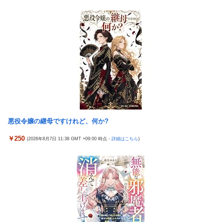
円公開で再炎上ｗｗｗ
【画像】 ボディービルダーの横川尚隆さん、最新の姿がヤバすぎ
る
【画像】かつて天下を獲っていたYouTuberの現在ｗｗｗｗ
パチンコ配信者さん、ミスでSEEDをパンクさせてしまう…
【悲報】コレコレ、月収1億円ｗｗｗそりゃ外出るのにボディガ
ードつけるわ…
投資家ワイ、スマホポチッとするだけで大金を稼いでしまう
【悲報】福岡の電車、完全にやらかす。構内アナウンスでド下ネ
積水ハウス「地面師に55億円騙し取られた…」ワイ「はえーかわ
タを連発するｗｗｗｗｗ
いそう…会社滅茶苦茶やろなぁ」
【悲報】有名漫画家、がんを公表「大腸癌になってしまいまし
【ビスティ打法】ガチで疑問なんだけどオカルト信者って台を休
た。肝臓に転移も見られてステージ4です」
ませなかったら爆連したっていう思考にはならないの？
【速報】とある魔術の禁書目録、最新刊でヒロイン戦争決着
メトロイドプライム4 新品が2999円に…
wwwwwwwwwwwww
悪役令嬢の継母ですけれど、何か?
韓国が独島を不法占拠？…日本の高校新教科書、また強引な主張
【画像】 AI「写真の背景削除？ガンプラの箱追加しといてあげ
＝韓国の反応
￥250
(2026年8月7日 11:38 GMT +09:00 時点 -
詳細はこちら
)
よ????」
ドンキのうなぎ食べた14人が食中毒…3歳児から75歳まで被害
【悲報】 ピカチュウが大量に半額
「日本放送協会です」と名乗る男にドアを開けたら地獄…テレビ
海外「全部日本の真似だったのか…」 日本の普通のテレビ番組が
もないのに居座り脅迫してきたNHK集金人を警察に通報して黙ら
最新SNSの数十年先を行っていたと話題に
せた←警察官の神対応に感謝しかない
羽田ニアミス搭乗の中国人「補償も見舞いもない」中国ネット
参政党・神谷代表、高市政権の食料品減税を「天下の愚策」と一
「いや要らんやろ」
刀両断