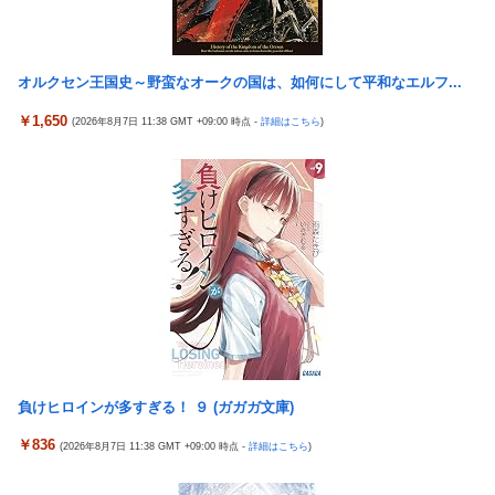
Switch2版『モンハンワイルズ』の動作環境が判明！
【画像】 『バニーガーデン』のフィギュア、マン肉が見えてしま
う
オルクセン王国史～野蛮なオークの国は、如何にして平和なエルフ...
【NBA】エンビードが新シーズンに向けての好調ぶりを披露 な
￥1,650
(2026年8月7日 11:38 GMT +09:00 時点 -
詳細はこちら
)
お足の状態の方を心配されてしまう
鈴木奈々「垂れてたバストが上がった！」「今が一番バスト大き
い！」下着姿で豊満な美バストを披露
積水ハウス「地面師に55億円騙し取られた…」 ワイ「はえーかわ
いそう…会社滅茶苦茶やろなぁ」
海外「さすが日本！」日本の医療従事者の倫理観の高さに海外が
超感動
『ほの暮しの庭』パケ版初週売上、Switch2版「21965本」
Switch版「12458本」
伊藤裕樹、次戦勝利でタイトルマッチへ
負けヒロインが多すぎる！ ９ (ガガガ文庫)
島倉りか様、モッツァレラチーズを巡ってスーパー店員とバトル
￥836
(2026年8月7日 11:38 GMT +09:00 時点 -
詳細はこちら
)
勃発ｗｗｗ
【悲報】上沼恵美子ブチギレ「簡単にそうめん作れ言うけど、そ