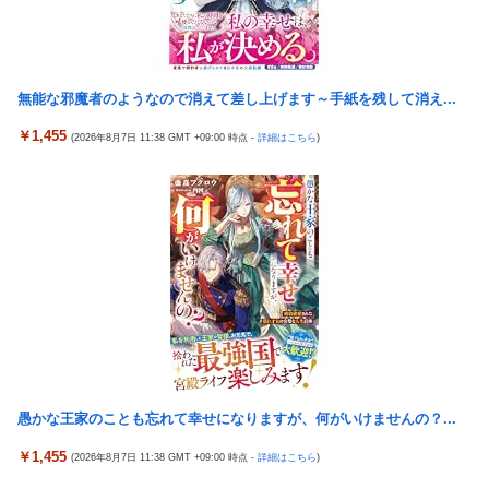
【画像】お前らこの超美人容疑者が、整形か否か判定して！！→
【画像】 JKさん、日本最大級の”水かけ祭り”フェスでおっ〇ぱ
画像がこちらw w w w w w w w w w
い丸見え！大量ぶっかけハプニングｗｗｗ
パチンコ配信者さん、ミスでSEEDをパンクさせてしまう…
海外「新キャラもヤバいｗ」ヤニねこ第6話の海外反応
投資家ワイ、スマホポチッとするだけで大金を稼いでしまう
無能な邪魔者のようなので消えて差し上げます～手紙を残して消え...
【画像】 『バニーガーデン』のフィギュア、マン肉が見えてしま
う
積水ハウス「地面師に55億円騙し取られた…」ワイ「はえーかわ
￥1,455
(2026年8月7日 11:38 GMT +09:00 時点 -
詳細はこちら
)
いそう…会社滅茶苦茶やろなぁ」
【NBA】エンビードが新シーズンに向けての好調ぶりを披露 な
お足の状態の方を心配されてしまう
ロッテ毛利海大、vs西武0.92 vsその他7.41
海外「さすが日本！」日本の医療従事者の倫理観の高さに海外が
北原ももがでかい
超感動
【新台】山佐「スマスロゼーガペインETR」販売告知にて筐体公
「Sゴーゴージャグラー4KT（北電子）」「Lライザのアトリエ
開来たぞ！次世代ゼーガシステム起動！！！
KD（北電子）」が検定通過
中国人22人がタイの空港で搭乗拒否される、警備員が「つり目」
職場の人妻と不倫をして、ついに、、、
ジェスチャー―香港メディア [8/6]
伊藤裕樹、次戦勝利でタイトルマッチへ
【動画】大阪府警のおっさん射殺映像が公開される。当然のよう
に無抵抗だったことが発覚
【ウマ娘】バッドイベントの中でもサボり癖だけは許さん
【緊急】世界各地で販売の中国企業Zbtlink製ルーター20機種に
愚かな王家のことも忘れて幸せになりますが、何がいけませんの？...
【スパロボ】インパクトやアルファ外伝くらいのバランス求
バックドア、外部から完全制御のおそれ
む！！ → インパクトも最終的にはコアブースターで雑魚は一
￥1,455
(2026年8月7日 11:38 GMT +09:00 時点 -
詳細はこちら
)
撃で倒せてたけどね
韓国KOSPIで徹底的に儲けたい某海外資本、韓国人投資家に楽観