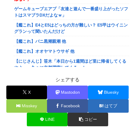
ゲームキューブエアプ「友達と遊んで一番盛り上がったソフ
トはスマブラDXだよなｗ」
【艦これ】E4とE5はどっちの方が難しい？ E5甲はウイニン
グランって聞いたんだけど
【艦これ】バニ黒潮親潮 他
【艦これ】オオヤマトウサギ 他
【にじさんじ】笹木「本日から1週間ほど里に帰省してくる
やよ～。久々に京都満喫してくるっ！」
【にじさんじ】ののは、初の後輩コラボ！あゆゆとおはなし
シェアする
「なかよくなれるかな？！」【8/7(金)20:00】
X
Mastodon
Bluesky
【VTuber】Google Play初のトーク番組「選抜！推しナイ
ン発表会」発表へ！8名が推しキャラクターの魅力を語り合
Misskey
Facebook
はてブ
う【8/6(木)18:00】
【悲報】人気配信者「はっきり言う、ジャングリア沖縄ほん
LINE
コピー
とーーーーーーーーにおもんない！！！！」→炎上
【衝撃】クルタ族虐 殺の犯人、ツェリードニヒで確定！ク