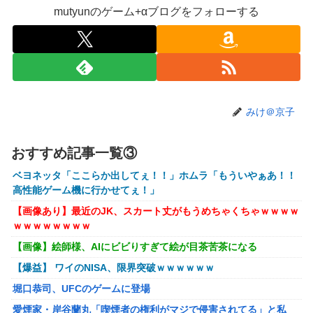
ロロの演劇のせいで2人も無駄死ににwwww
mutyunのゲーム+αブログをフォローする
【画像】石川佳純さん(31)の体、エッッッッッッッッッッッ
ッッッッッッ！
【速報】熊本イオンモール、爆発の原因は『これ』の可能性
【悲報】高市早苗に逆らった財務官僚、異例の左遷ｗｗｗｗ
ｗｗｗｗ
みけ＠京子
【閲覧注意】元臆女キャバ嬢の首吊り自●配信、拡散されま
くって終わるｗｗｗｗｗｗｗ
おすすめ記事一覧③
【悲報】女子自転車競技、ブラに綿を詰めまくって空気抵抗
ベヨネッタ「ここらか出してぇ！！」ホムラ「もういやぁあ！！
を減らすチート技が発覚ｗｗｗ
高性能ゲーム機に行かせてぇ！」
【動画】大阪府警に射殺されたオッサン、めちゃめちゃ苦し
【画像あり】最近のJK、スカート丈がもうめちゃくちゃｗｗｗｗ
そうに死ぬ
ｗｗｗｗｗｗｗｗ
【悲報】黒人、卑怯すぎて炎上するｗｗｗｗ
【画像】絵師様、AIにビビりすぎて絵が目茶苦茶になる
【画像】井口裕香(36)、タンクトップがはち切れそうなくら
【爆益】 ワイのNISA、限界突破ｗｗｗｗｗｗ
いデカイｗｗｗｗｗｗｗｗｗｗｗ
堀口恭司、UFCのゲームに登場
【画像】 AI「写真の背景削除？ガンプラの箱追加しといて
愛煙家・岸谷蘭丸「喫煙者の権利がマジで侵害されてる」と私