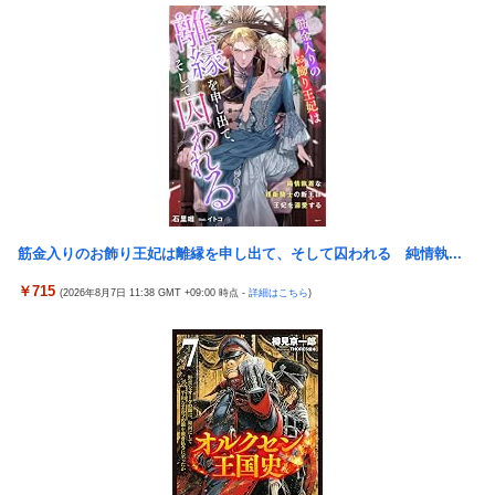
的すぎる未来予測を提示して……
増水した川に取り残されたアライグマ、パドルボードで救助され
て人の脚の下に潜り込む【海外の反応】
15歳少女に薬と酒飲ませカラオケ店で性的暴行、動画撮影 54歳
無職を再逮捕 動画770本も見つかる
大日本帝国陸軍「侵攻できたとして、食糧どうすんだよ」大本営
「現地調達」陸軍「え？」
【FF16】 「ファイナルファンタジー16」発売日が6/22に決定＆
最新PV公開！思ったより発売早い…もう半年後か！
韓国が独島を不法占拠？…日本の高校新教科書、また強引な主張
＝韓国の反応
筋金入りのお飾り王妃は離縁を申し出て、そして囚われる 純情執...
ドンキのうなぎ食べた14人が食中毒…3歳児から75歳まで被害
￥715
「日本放送協会です」と名乗る男にドアを開けたら地獄…テレビ
(2026年8月7日 11:38 GMT +09:00 時点 -
詳細はこちら
)
もないのに居座り脅迫してきたNHK集金人を警察に通報して黙ら
せた←警察官の神対応に感謝しかない
参政党・神谷代表、高市政権の食料品減税を「天下の愚策」と一
刀両断
【艦これ】 E3-4のラスダンは航空優勢は取るの？取らないの？
【画像】 JKさん、日本最大級の”水かけ祭り”フェスでおっ〇ぱ
い丸見え！大量ぶっかけハプニングｗｗｗ