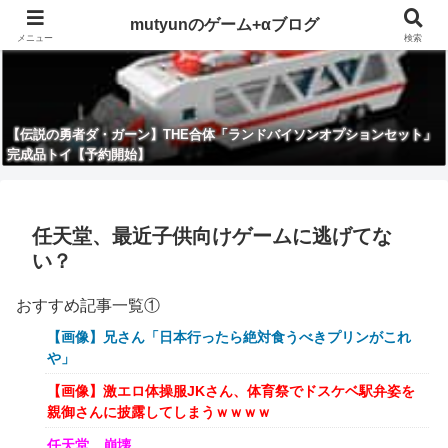
mutyunのゲーム+αブログ
メニュー
検索
【伝説の勇者ダ・ガーン】THE合体「ランドバイソンオプションセット」
完成品トイ【予約開始】
任天堂、最近子供向けゲームに逃げてな
い？
おすすめ記事一覧①
【画像】兄さん「日本行ったら絶対食うべきプリンがこれ
や」
【画像】激エロ体操服JKさん、体育祭でドスケベ駅弁姿を
親御さんに披露してしまうｗｗｗｗ
任天堂、崩壊