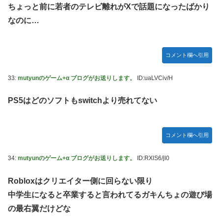
ちょっと前に若者のテレビ離れがXで話題になったばかり
なのに…
コメント欄へ引用
33:
mutyunのゲーム+α ブログがお送りします。
ID:uaLVCiv/H
PS5はどのソフトもswitchより売れてない
コメント欄へ引用
34:
mutyunのゲーム+α ブログがお送りします。
ID:RXlS6/jl0
Robloxはクリエイター側に回らない限り
中学生になると卒業すると言われてるガキんちょの遊び場
の最右翼だけどな