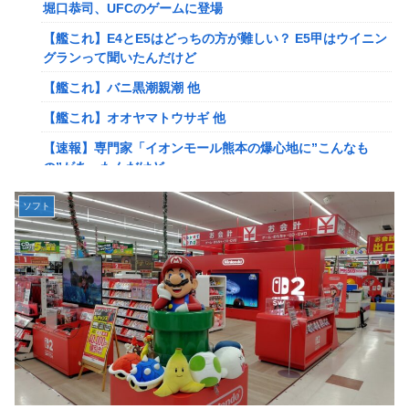
岡田斗司夫「人間の本音としてブサイクを見たら不愉快にな
堀口恭司、UFCのゲームに登場
る。この責任をどうとるんだ」
【艦これ】E4とE5はどっちの方が難しい？ E5甲はウイニン
【速報】ルフィの幹部、懲役20年に決定する←コレは妥当
グランって聞いたんだけど
か？？？？？？？
【艦これ】バニ黒潮親潮 他
【NGS】ルーサー緊急、新武器、東方コラボ、EXレベル
【艦これ】オオヤマトウサギ 他
40… 8/5はアップデート盛り沢山！？貴様ら何から始める？
( •᷄ὤ•᷅ )
【速報】専門家「イオンモール熊本の爆心地に”こんなも
の”があったんだけど…」
ヨーロッパが右翼政党の党員から銀行口座を作る権利を剥
奪、そのせいで皮肉すぎる展開に突入しており……
【画像】かつて天下を獲っていたYouTuberの現在ｗｗｗｗ
ソフト
【ウマ娘】ケンタ？のシオン
【悲報】映画館の客、ほぼバイオテロレベルのやらかしで観
客が避難する事態にｗｗｗｗ
韓国人「海上自衛隊護衛艦ちょうかいによるトマホーク巡航
ミサイルの実射試験に韓国人が衝撃！」→「着々と進む最新
【警告】社会人「スムージーにキウイ皮ごと入れよ。これ美
鋭の防衛装備‥」
容にいいんだよね〜」→ 結果…
【画像】かつて天下を獲っていたYouTuberの現在ｗｗｗｗ
【悲報】有名漫画家、がんを公表「大腸癌になってしまいま
した。肝臓に転移も見られてステージ4です」
【悲報】コレコレ、月収1億円ｗｗｗそりゃ外出るのにボデ
ィガードつけるわ…
【衝撃】ハンターハンター、とんでもねえ伏線が発掘され
る。クルタ族の虐殺犯人がツェリードニヒだった模様！
【悲報】福岡の電車、完全にやらかす。構内アナウンスでド