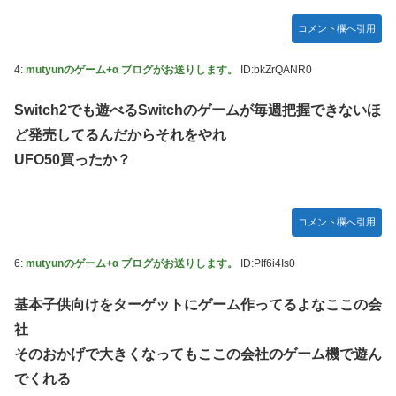
【ミリマス】6年後のアイドル達はどんな感じになってるん
コメント欄へ引用
だろう
【FF16】 「ファイナルファンタジー16」発売日が6/22に決
4:
mutyunのゲーム+α ブログがお送りします。
ID:bkZrQANR0
定＆最新PV公開！思ったより発売早い…もう半年後か！
【デレマス】 和久井留美「夢を作って、いつか遊んで」
Switch2でも遊べるSwitchのゲームが毎週把握できないほ
ど発売してるんだからそれをやれ
ドンキのうなぎ食べた14人が食中毒…3歳児から75歳まで被
害
UFO50買ったか？
「日本放送協会です」と名乗る男にドアを開けたら地獄…テ
レビもないのに居座り脅迫してきたNHK集金人を警察に通報
して黙らせた←警察官の神対応に感謝しかない
コメント欄へ引用
参政党・神谷代表、高市政権の食料品減税を「天下の愚策」
6:
mutyunのゲーム+α ブログがお送りします。
ID:Plf6i4Is0
と一刀両断
福岡県議会「海外旅行じゃない、海外活動だ！」→視察費
基本子供向けをターゲットにゲーム作ってるよなここの会
2.65億円公開で再炎上ｗｗｗ
社
【艦これ】 E3-4のラスダンは航空優勢は取るの？取らない
そのおかげで大きくなってもここの会社のゲーム機で遊ん
の？
でくれる
【デレマス】 紗南「アイドルに似合うポケモン？」