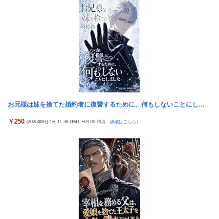
うめん作りて地獄なんよ」
日経平均2013「1万円です」日経平均2026「6万円です」←これ
は年収爆上がりしたんやろなぁ…
【スパロボ】インパクトやアルファ外伝くらいのバランス求
む！！ → インパクトも最終的にはコアブースターで雑魚は一
撃で倒せてたけどね
【動画】高速道路を走行中の車からリアガラスが飛んでくる事故
(ﾟoﾟ)
お兄様は妹を捨てた婚約者に復讐するために、何もしないことにし...
【beatmania IIDX】(26/08/06)「Sparkle Fruit Lab.｣に最終ルー
ムが追加！ 追加楽曲に「サタデーナイト⭐︎ギャロップ」「じぇり
￥250
(2026年8月7日 11:38 GMT +09:00 時点 -
詳細はこちら
)
ー じゅえる ジャングル」「Iridescent Memories」が登場！！