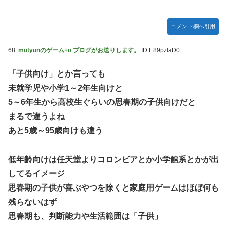
コメント欄へ引用
68:
mutyunのゲーム+α ブログがお送りします。
ID:E89pzlaD0
「子供向け」とか言っても
未就学児や小学1～2年生向けと
5～6年生から高校生ぐらいの思春期の子供向けだと
まるで違うよね
あと5歳～95歳向けも違う
低年齢向けは任天堂よりコロンビアとか小学館系とかが出
してるイメージ
思春期の子供が喜ぶやつを除くと家庭用ゲームはほぼ何も
残らないはず
思春期も、判断能力や生活範囲は「子供」