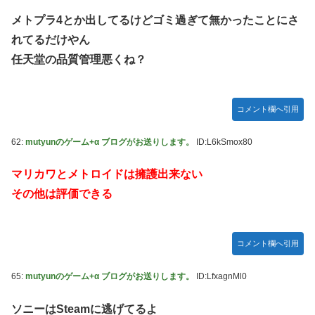
メトプラ4とか出してるけどゴミ過ぎて無かったことにさ
れてるだけやん
任天堂の品質管理悪くね？
コメント欄へ引用
62:
mutyunのゲーム+α ブログがお送りします。
ID:L6kSmox80
マリカワとメトロイドは擁護出来ない
その他は評価できる
コメント欄へ引用
65:
mutyunのゲーム+α ブログがお送りします。
ID:LfxagnMl0
ソニーはSteamに逃げてるよ