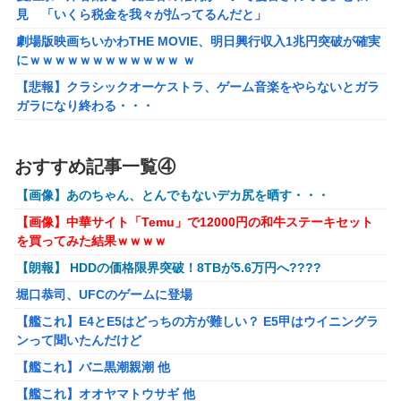
あげよ????」
見 「いくら税金を我々が払ってるんだと」
【ホロライブ】アキロゼ、映画をきっかけに「ちいかわ」に
劇場版映画ちいかわTHE MOVIE、明日興行収入1兆円突破が確実
どハマり「今では毎晩1時間くらい見ながら入眠していま
にｗｗｗｗｗｗｗｗｗｗｗｗ ｗ
す」
【悲報】クラシックオーケストラ、ゲーム音楽をやらないとガラ
【FF16】 「ファイナルファンタジー16」発売日が6/22に決
ガラになり終わる・・・
定＆最新PV公開！思ったより発売早い…もう半年後か！
【画像】∧∨の設定みたいな野球部女子マネージャーが発見され
【艦これ】 E3-4のラスダンは航空優勢は取るの？取らない
るwwwwww
おすすめ記事一覧④
の？
【アークナイツ】Cutiesシリーズ「アンジェリーナ」「テキー
【画像】あのちゃん、とんでもないデカ尻を晒す・・・
ラ」デフォルメフィギュア【予約開始】
メトロイドプライム4 新品が2999円に…
【画像】中華サイト「Temu」で12000円の和牛ステーキセット
【アズールレーン】グッスマ上海「大鳳：プライベート・クォー
百合子「隣に座る貴女」【ミリマス】
を買ってみた結果ｗｗｗｗ
ターズVer.」フィギュア【原型公開】
【VTuber】Google Play「選抜！推しナイン発表会」出演
【朗報】 HDDの価格限界突破！8TBが5.6万円へ????
【ガンダムSEED】バンプレスト「ラクス・クライン」「カガ
者発表！『にじだけと思ってたけど座長と除夜のケツおるや
リ・ユラ・アスハ」プライズフィギュア【彩色原型公開】
んけ』
堀口恭司、UFCのゲームに登場
【艦これ】E4とE5はどっちの方が難しい？ E5甲はウイニングラ
【艦これ】E4とE5はどっちの方が難しい？ E5甲はウイニングラ
『ほの暮しの庭』Switch2版 21,965本、Switch版 12,458本
ンって聞いたんだけど
ンって聞いたんだけど
【艦これ】バニ黒潮親潮 他
【艦これ】バニ黒潮親潮 他
【艦これ】オオヤマトウサギ 他
【艦これ】オオヤマトウサギ 他