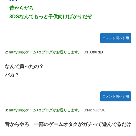
どハマり「今では毎晩1時間くらい見ながら入眠していま
リエKD（北電子）」が検定通過
昔からだろ
す」
伊藤裕樹、次戦勝利でタイトルマッチへ
3DSなんてもっと子供向けばかりだぞ
【ウマ娘】セイちゃんの攻撃力を見よ！！！
【画像】韓国人「日本人の間で『女が破滅的な人生を送るの
を楽しむ陰湿な趣味』が流行っている」119万バズ
コメント欄へ引用
【ワンピース】ゾロ「女だぞ」エネル「見ればわかる」←こ
こ好きすぎるｗｗｗｗｗｗｗｗｗｗｗｗｗ
2:
mutyunのゲーム+α ブログがお送りします。
ID:l+OtXRfj0
【艦これ】なんか調べたらE5めちゃくちゃ対地艦使うや
なんで買ったの？
ん・・・
バカ？
【名探偵プリキュア】明智が変身できた理由、謎すぎる…
欧州「日本だけ反則だろ…」 世界の『日本びいき』にヨー
ロッパ全土から不満の声
コメント欄へ引用
【艦これ】E5-4をウイニングランって言ったやつ誰や
3:
mutyunのゲーム+α ブログがお送りします。
ID:NxipU6fU0
【画像】ハンターハンターの人気キャラ3人、メイドフィギ
ュアになってしまうｗｗｗ
昔からやろ 一部のゲームオタクがガチって遊んでるだけ
【ウマ娘】セイちゃんの攻撃力を見よ！！！