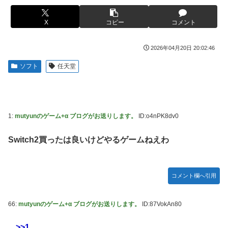
下ネタを連発するｗｗｗｗｗ
被災地・熊本、泥酔者の通報が止まらず県警が異例のお願い
【悲報】有名漫画家、がんを公表「大腸癌になってしまいま
X
コピー
コメント
20代「50年ローンでええやろ」←これマジ？？？
した。肝臓に転移も見られてステージ4です」
【画像】「マスク美人さん、また我々を欺く」←海外でも流
【画像】 AI「写真の背景削除？ガンプラの箱追加しといて
2026年04月20日 20:02:46
行りだした結果がこちらw w w w w w w
あげよ????」
ソフト
任天堂
メトロイドプライム4 新品が2999円に…
やる夫のダンジョン運営記183-雑談所ネタ118 懺悔小ネタ
「創刻のファイアホイール」+埋めネタ「ファイアホイール
【画像】日焼け口リの締まったお尻っていいよね！ｗｗｗｗ
TCG・その後」
ｗ
海外「全部日本の真似だったのか…」 日本の普通のテレビ
欧州「日本だけ反則だろ…」 世界の『日本びいき』にヨー
1:
mutyunのゲーム+α ブログがお送りします。
ID:o4nPK8dv0
番組が最新SNSの数十年先を行っていたと話題に
ロッパ全土から不満の声
Switch2買ったは良いけどやるゲームねえわ
羽田ニアミス搭乗の中国人「補償も見舞いもない」中国ネッ
思い通りに動かない熊本被災者に左派が我慢ならなくなった
ト「いや要らんやろ」
模様、避難所で苦しむ被災者に対して……
【画像】お前らこの超美人容疑者が、整形か否か判定し
大日本帝国陸軍「侵攻できたとして、食糧どうすんだよ」大
コメント欄へ引用
て！！→画像がこちらw w w w w w w w w w
本営「現地調達」陸軍「え？」
【爆笑動画】ママさん「新しい洗濯機買って1発目に回した
【NBA】エンビードが新シーズンに向けての好調ぶりを披
66:
mutyunのゲーム+α ブログがお送りします。
ID:87VokAn80
らコレw」←こwれwはw w w w w w w w w w
露 なお足の状態の方を心配されてしまう
【ホロライブ】アキロゼ、映画をきっかけに「ちいかわ」に
「Sゴーゴージャグラー4KT（北電子）」「Lライザのアト
>>1