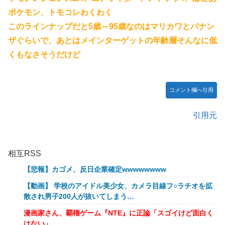
ポケモン、トモコレわくわく
このラインナップだと5歳～95歳なのはマリカワとバナン
ザぐらいで、あとはメインターゲットの年齢層そんなに低
くもなさそうだけど
コメント欄へ引用
引用元
相互RSS
【悲報】カゴメ、反日企業確定wwwwwwww
【動画】 学校のアイドル美少女、カメラ目線フ○ラチオを拡
散され男子200人が抜いてしまう…
漫画家さん、覇権ゲーム『NTE』に正論「スゴイけど面白く
はない」