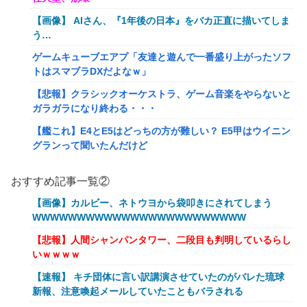
【画像】 AIさん、『1年後の日本』をバカ正直に描いてしま
う…
ゲームキューブエアプ「友達と遊んで一番盛り上がったソフ
トはスマブラDXだよなｗ」
【悲報】クラシックオーケストラ、ゲーム音楽をやらないと
ガラガラになり終わる・・・
【艦これ】E4とE5はどっちの方が難しい？ E5甲はウイニン
グランって聞いたんだけど
【艦これ】バニ黒潮親潮 他
おすすめ記事一覧②
【艦これ】オオヤマトウサギ 他
【画像】カルビー、ネトウヨから袋叩きにされてしまう
【艦これ】授業中に居眠りふぶき 他
WWWWWWWWWWWWWWWWWWWWWWWW
【画像】令和最新版のあのちゃん、可愛過ぎてワイらにブッ
【悲報】人間シャンパンタワー、二段目も判明しているらし
刺さりまくりw w w w w w
いｗｗｗｗ
【爆笑動画】ママさん「新しい洗濯機買って1発目に回した
【速報】 キチ団体に言い訳講演させていたのがバレた琉球
らコレw」←こwれwはw w w w w w w w w w
新報、注意喚起メールしていたこともバラされる