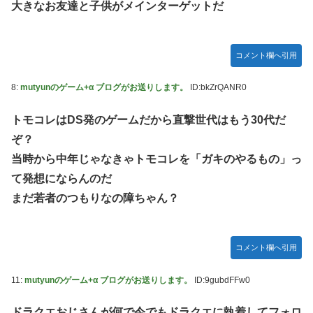
大きなお友達と子供がメインターゲットだ
Switch2版『モンハンワイルズ』の動作環境が判明！
連合のモルモット部隊の部隊長になりました 第45話
コメント欄へ引用
メトロイドプライム4 新品が2999円に…
8:
mutyunのゲーム+α ブログがお送りします。
ID:bkZrQANR0
【デレマス】 橘ありす「あなたの瞳には」
『ほの暮しの庭』パケ版初週売上、Switch2版「21965本」
トモコレはDS発のゲームだから直撃世代はもう30代だ
Switch版「12458本」
ぞ？
百合子「隣に座る貴女」【ミリマス】
当時から中年じゃなきゃトモコレを「ガキのやるもの」っ
上國料萌衣ちゃん、留学中にマックのバイトに応募するも書
て発想にならんのだ
類選考で落とされてしまう
まだ若者のつもりなの障ちゃん？
【VTuber】Google Play「選抜！推しナイン発表会」出演
者発表！『にじだけと思ってたけど座長と除夜のケツおるや
んけ』
コメント欄へ引用
実証実験都市「ウーブン・シティ」が一般の居住希望者の募
集開始 すでにトヨタ関係者が居住
11:
mutyunのゲーム+α ブログがお送りします。
ID:9gubdFFw0
『ほの暮しの庭』Switch2版 21,965本、Switch版 12,458本
ドラクエおじさんが何で今でもドラクエに執着してフォロ