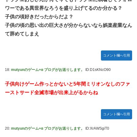
韓国人「どうやら五輪サッカー日韓戦でも審判の接待があっ
ワーである異世界なろうを盛り上げてるのか分かる？
た模様…」→「メダル剥奪なのでは…？（ﾌﾞﾙﾌﾞﾙ」＝韓国の
子供の頃好きだったからだよ？
反応
子供の頃の思い出の巨大さが分からないなら娯楽産業なん
ハロプロ恵体ランキングTOP10
て辞めてしまえ
一ノ瀬美空ちゃん、イワシの三枚おろしに挑戦！！！【乃木
坂46】
新体操で国体1位！ ついに現れた”リアル浅倉南ちゃん”
コメント欄へ引用
初めての水着グラビアを独占スクープ！
18:
mutyunのゲーム+α ブログがお送りします。
ID:D1sKNcO90
なんで今日の始球式に限って、瀬戸口心月ちゃんはミニスカ
じゃなくてダサいズボンなんだよ！
子供向けゲーム作っとかないと5年間ミリオンなしのファ
【悲報】韓国サッカー 国際試合で審判買収(性接待)をして
ーストサード全滅市場が出来上がるからね
た模様
wwwwwwwwwwwwwwwwwwwwwwwwwwwwwwwwww
wwwwwwwwwwwwwww
コメント欄へ引用
20:
mutyunのゲーム+α ブログがお送りします。
ID:XrAWSgiT0