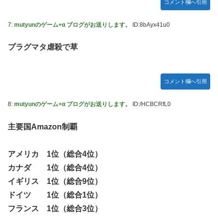
コメント欄へ引用
ズフィギュア【彩色原型公開】
【画像】令和最新版のあのちゃん、可愛過ぎてワイらにブッ
7:
mutyunのゲーム+α ブログがお送りします。
ID:8bAyx41u0
刺さりまくりw w w w w w
【ナイトレイン】 舐め腐ったネタビルドで床舐めしまくる
プラグマタ虐殺で草
「俺って面白いやろ？」みたいな寒い奴
連合のモルモット部隊の部隊長になりました 第45話
コメント欄へ引用
【ウルトラQ】 「ナメゴン」とかいうシリーズ初の宇宙怪獣
【デレマス】 橘ありす「あなたの瞳には」
8:
mutyunのゲーム+α ブログがお送りします。
ID:/HCBCRfL0
【艦これ】 募：ヴィスビィの触媒
主要国Amazon制覇
やるやらでっきーのクラス転移ダンジョンサバイバル・闇鍋
あんこ仕立て 第45話
アメリカ 1位（総合4位）
【画像】『金田一少年の事件簿』で好きな死体ランキング１
カナダ 1位（総合4位）
位がこちら！
イギリス 1位（総合9位）
やる夫のダンジョン運営記180-おまけ31 埋めネタ「17話舞
ドイツ 1位（総合1位）
台裏2 土産物市・当日」
フランス 1位（総合3位）
ソフトの入れ替えなんて10秒で済むのにそれを面倒くさいと