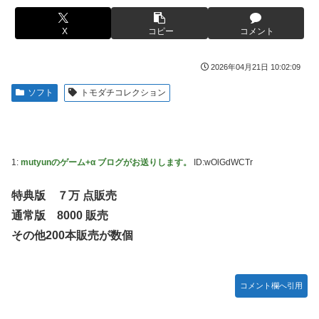
【ROBOT魂】 88,000のミーティアが二次も即完売なの大人
伊勢鈴蘭さん、コカ・コーラ愛を全力アピール！
気すぎる…
X
コピー
コメント
無期懲役、去年の仮釈放わずか４人…もう実質終身刑だった
【デレマス】 紗南「アイドルに似合うポケモン？」
【画像】田中みな実さん、妊娠中とは思えないヒール姿で登
ブラッドボーン全クリしたんだが
2026年04月21日 10:02:09
場してしまう
【画像】田中みな実さん、妊娠中とは思えないヒール姿で登
ソフト
トモダチコレクション
【画像】令和最新版のあのちゃん、可愛過ぎてワイらにブッ
場してしまう
刺さりまくりw w w w w w
ワイ手取り15万正社員→副業でウーバーやってるんやが金が
【画像】日焼け口リの締まったお尻っていいよね！ｗｗｗｗ
ない
ｗ
1:
mutyunのゲーム+α ブログがお送りします。
ID:wOlGdWCTr
株式投資、若年男性の自信喪失の原因に-6割超が「人生の敗
熊本･八代港で自衛隊の「病院船」が医療提供開始、診察と
者」自認
薬剤処方…被災者向け大浴場も！
特典版 ７万 点販売
【緊急】お笑いジャングルポケット斉藤慎二被告に懲役7年
【悲報】コメ農家「高市総理には愛想尽かした」売値は生産
通常版 8000 販売
の求刑←これ…
原価の半分以下に…肥料代や燃料代は高騰「今年でやめる」
その他200本販売が数個
農家も
【ウマ娘】セイちゃんの攻撃力を見よ！！！
【悲報】かつての「快楽天」が微妙になったわけｗｗｗｗｗ
【悲報】人気配信者「はっきり言う、ジャングリア沖縄ほん
とーーーーーーーーにおもんない！！！！」→炎上
コメント欄へ引用
【有能】政府「トラックはサービスエリア利用有料化すれば
サボらず走るし流問題解決じゃね？」
海外「全部日本の真似だったのか…」 日本の普通のテレビ