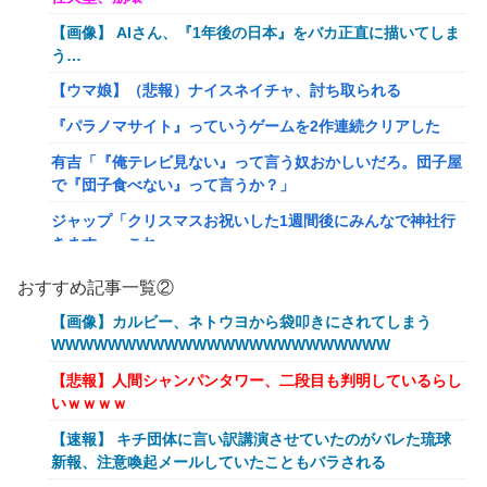
【画像】 AIさん、『1年後の日本』をバカ正直に描いてしま
う…
【ウマ娘】（悲報）ナイスネイチャ、討ち取られる
『パラノマサイト』っていうゲームを2作連続クリアした
有吉「『俺テレビ見ない』って言う奴おかしいだろ。団子屋
で『団子食べない』って言うか？」
ジャップ「クリスマスお祝いした1週間後にみんなで神社行
きます」←これ
【画像】令和最新版のあのちゃん、可愛過ぎてワイらにブッ
おすすめ記事一覧②
刺さりまくりw w w w w w
【画像】カルビー、ネトウヨから袋叩きにされてしまう
オワコン扱いされていたデジモンさん、令和に全盛期を超え
WWWWWWWWWWWWWWWWWWWWWWWW
る利益を生み出していた
【悲報】人間シャンパンタワー、二段目も判明しているらし
【爆笑ｗ】バッグひったくりを試みた男、バイクを盗られ
いｗｗｗｗ
る！
【速報】 キチ団体に言い訳講演させていたのがバレた琉球
【動画】新型のさすまた、限界突破www
新報、注意喚起メールしていたこともバラされる