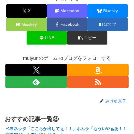
最大1440p動作」
X
Mastodon
Bluesky
【艦これ】E4とE5はどっちの方が難しい？ E5甲はウイニン
グランって聞いたんだけど
Misskey
Facebook
はてブ
【艦これ】今から提督に着任するなら皆吹雪初期艦なんだろ
うか
LINE
コピー
【悲報】映画館の客、ほぼバイオテロレベルのやらかしで観
客が避難する事態にｗｗｗｗ
mutyunのゲーム+αブログをフォローする
【悲報】風俗嬢やってる女の末路ｗｗｗｗｗｗｗｗｗｗｗ
【警告】社会人「スムージーにキウイ皮ごと入れよ。これ美
容にいいんだよね〜」→ 結果…
【画像】コスプレイヤーが死ぬ気で痩せた結果ｗｗｗｗ
【衝撃】クルタ族虐 殺の犯人、ツェリードニヒで確定！ク
みけ＠京子
ロロの演劇のせいで2人も無駄死ににwwww
オコエ瑠偉、メキシコに渡って2球団を即クビ→SNS更新が3
おすすめ記事一覧③
ヶ月間止まって消息不明に
ベヨネッタ「ここらか出してぇ！！」ホムラ「もういやぁあ！！
町の弁当屋「申し訳ないが消費税1%になったらその分商品