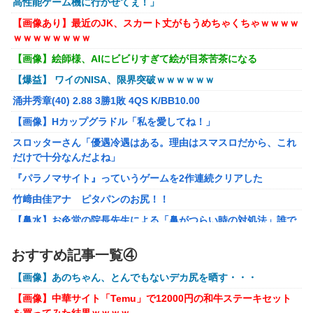
高性能ゲーム機に行かせてぇ！」
代を値上げするわ」
【画像あり】最近のJK、スカート丈がもうめちゃくちゃｗｗｗｗ
パパ活不倫を暴露された大物芸人さん(63)、晒されたLINEが
ｗｗｗｗｗｗｗｗ
面白すぎるｗｗｗｗｗｗｗｗｗ(画像ｱﾘ)
【画像】絵師様、AIにビビりすぎて絵が目茶苦茶になる
【悲報】黒人、卑怯すぎて炎上するｗｗｗｗ
【爆益】 ワイのNISA、限界突破ｗｗｗｗｗｗ
【悲報】有名漫画家、がんを公表「大腸癌になってしまいま
涌井秀章(40) 2.88 3勝1敗 4QS K/BB10.00
した。肝臓に転移も見られてステージ4です」
【画像】Hカップグラドル「私を愛してね！」
【ROBOT魂】 88,000のミーティアが二次も即完売なの大人
スロッターさん「優遇冷遇はある。理由はスマスロだから、これ
気すぎる…
だけで十分なんだよね」
ブラッドボーン全クリしたんだが
『パラノマサイト』っていうゲームを2作連続クリアした
【ナイトレイン】 舐め腐ったネタビルドで床舐めしまくる
竹﨑由佳アナ ピタパンのお尻！！
「俺って面白いやろ？」みたいな寒い奴
【鼻水】お灸堂の院長先生による「鼻がつらい時の対処法」誰で
【ウルトラQ】 「ナメゴン」とかいうシリーズ初の宇宙怪獣
も簡単にできると話題に
【画像】『金田一少年の事件簿』で好きな死体ランキング１
おすすめ記事一覧④
メディア「Switch2版『モンハンワイルズ』はDLSS込みで最大
位がこちら！
1440p動作」
【画像】あのちゃん、とんでもないデカ尻を晒す・・・
【ウマ娘】夜に食べるアイスおいち！「きーん」ってする
【艦これ】E4とE5はどっちの方が難しい？ E5甲はウイニングラ
【画像】中華サイト「Temu」で12000円の和牛ステーキセット
ち。
ンって聞いたんだけど
を買ってみた結果ｗｗｗｗ