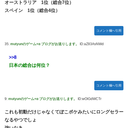
オーストラリア 1位（総合7位）
かDL版選ぶ理由だわとかなんなんアホなのか
スペイン 1位（総合4位）
【ウマ娘】夜に食べるアイスおいち！「きーん」ってする
ち。
【にじさんじ】本日20時から、ののはとあゆゆでコラボ！
コメント欄へ引用
広島県知事ら「核抑止論、根本的におかしい。軍拡競争を助
長し世界を不安定化させるだけ」
35:
mutyunのゲーム+α ブログがお送りします。
ID:aZ83AsNWd
部屋作りゲーム、確率で出現するイカを見るとクラッシュす
>>8
る不具合が発生
日本の総合は何位？
積水ハウス「地面師に55億円騙し取られた…」ワイ「はえー
かわいそう…会社滅茶苦茶やろなぁ」
【激震】韓国人「韓国サッカー協会、W杯・五輪で複数回の
コメント欄へ引用
性接待を行い審判を買収していたことが発覚…（ﾌﾞﾙﾌﾞﾙ」＝
韓国の反応
9:
mutyunのゲーム+α ブログがお送りします。
ID:wOlGdWCTr
【元NMB48】安部若菜、卒業して早くもお酒解禁
これも初動だけじゃなくてぽこポケみたいにロングセラー
冨里奈央ちゃん、罰ゲームのセミをずっと気にしてたｗ【乃
なるやつでしょ
木坂46】
強いなあ