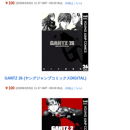
【日向坂46】 かほりん、ありのままの姿・・・【藤嶌果歩1st写
フォ」←マジで無駄な事やってるよな
￥100
(2026年8月6日 11:37 GMT +09:00 時点 -
詳細はこちら
)
真集】
冷笑系パチンカスさん「フルカスは脳死？成人男子がパチンコの
【パ順位】鷹========猫-公=====檻-/==鴎=========鷲
演出に一喜一憂してる方が脳死なんよ」
（2026.8.5）
【バンダイ】「食玩」「プライズ」「ガシャポン」2026年8月発
【悲報】みのもんたさん、代表作が「クイズミリオネア」しかな
売商品【発売スケジュール】
い
【悲報】AV女優さん、キモオタチー牛弱男どもの「おはよう」に
【幽霊否定派、完全論破】幽霊がいないなら午前2時に一人で墓
ブチギレｗｗｗ
石を木刀で叩き割れるよな？ｗｗｗｗｗ
【〈物語〉シリーズ】セガ「忍野忍」「斧乃木余接」プライズフ
神谷玲子の新台は神ぱち!? #75【「e七つの大罪3」1回転で大当
ィギュア【彩色原型公開】
たり＝速さが段違い！渾身のRUSHに神谷が挑む！！】
三菱自動車、「パジェロ」の中型版・小型版も発売へ
【実戦報告】Lストリートファイター6の評判まとめ！ヤレる感が
GANTZ 26 (ヤングジャンプコミックスDIGITAL)
【衝撃】 中国製ルーター20機種にバックドア発見！ ネットに繋
微妙！？もう稼働貢献週の予想をするユーザーも！？
ぐだけで35秒ごとに中国のサーバーと通信
￥100
(2026年8月6日 11:37 GMT +09:00 時点 -
詳細はこちら
)
4号機ジジイ「どんなノーマルタイプでも下皿はガッチガチがデ
影山優佳、赤ランジェリー×網タイツがスケベ過ぎる！只の痴女
フォ」←マジで無駄な事やってるよな
だろ・・・
【画像】田中みな実さん、妊娠中とは思えないヒール姿で登場し
【有能】政府「トラックはサービスエリア利用有料化すればサボ
てしまう
らず走るし流問題解決じゃね？」
ワイ手取り15万正社員→副業でウーバーやってるんやが金がない
母と一緒の時に、明らかに足に障害がある方が歩いていた。母
株式投資、若年男性の自信喪失の原因に-6割超が「人生の敗者」
「なんであんな歩き方なの？ふざけてるの？」