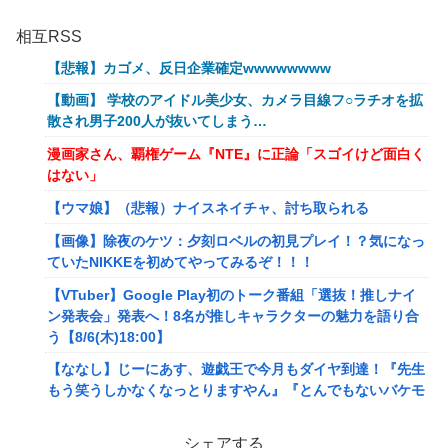
相互RSS
【悲報】カゴメ、反日企業確定wwwwwwww
【動画】 学校のアイドル美少女、カメラ目線フ○ラチオを拡
散され男子200人が抜いてしまう…
漫画家さん、覇権ゲーム『NTE』に正論「スゴイけど面白く
はない」
【ウマ娘】（悲報）ナイスネイチャ、討ち取られる
【画像】除夜のケツ：夕刻ロベルの初見プレイ！？気になっ
ていたNIKKEを初めてやってみるぞ！！！
【VTuber】Google Play初のトーク番組「選抜！推しナイ
ン発表会」発表へ！8名が推しキャラクターの魅力を語り合
う【8/6(木)18:00】
【ななし】じーにあす、遊戯王で今月もダイヤ到達！『先生
もう笑うしかなくなっとりますやん』『とんでもないバケモ
ンを産み出してしまった』
シェアする
メディア「Switch2版『モンハンワイルズ』はDLSS込みで