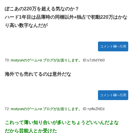
ぽこあの220万を超える気なのか？
ハード1年目は品薄時の同梱以外+独占で初動220万はかな
り高い数字なんだが
コメント欄へ引用
70:
mutyunのゲーム+α ブログがお送りします。
ID:u7z6dYlb0
海外でも売れてるのは意外だな
コメント欄へ引用
72:
mutyunのゲーム+α ブログがお送りします。
ID:+pfteZNEd
これって薄い知り合いが多いとちょうどいいんだよな
だから芸能人とか受けた