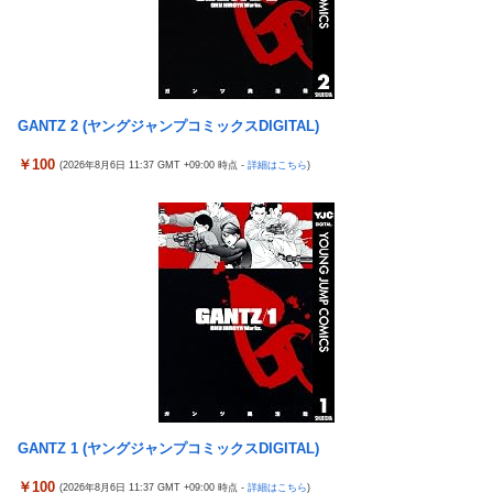
自認
伊勢鈴蘭さん、コカ・コーラ愛を全力アピール！
韓国警察、大韓サッカー協会を家宅捜索 代表監督選考巡り
今季もタイトル獲得を目指すFC町田ゼルビア黒田剛監督が抱負を
パヨク「アジア人民、中国人民と連帯して戦おー！悪政高市を打
語る
倒するぞー！」
富士登山ツアー中に64歳男性死亡 8合目付近で意識失う
GANTZ 2 (ヤングジャンプコミックスDIGITAL)
積水ハウス「地面師に55億円騙し取られた…」ワイ「はえーかわ
細井くんの彼女、寝取らせOKだってよ3
￥100
いそう…会社滅茶苦茶やろなぁ」
(2026年8月6日 11:37 GMT +09:00 時点 -
詳細はこちら
)
【ポケモンGO】「色違い000個体」とかい逆にレアな個体
【悲報】茂木敏充外相、『大炎上』してしまう！！！！！！！
外国人「2002年W杯は?」韓国サッカーに衝撃的不祥事！W杯予
「電車で女性が失神したら無言の男が真横についてきた」とタレ
選でレフリーへの性的接待発覚！海外騒然！【海外の反応】
ントが主張、虚言疑惑が出ると「その男の垢を発見した」と追加
【ウマ娘】わたしの全力受け止めて♡ ←「またへんないきものが
主張するも……
ふえてる…」
なんでみんなそんなに共産主義嫌なん？
【バンダイ】「食玩」「プライズ」「ガシャポン」2026年8月発
売商品【発売スケジュール】
【悲報】AV女優さん、キモオタチー牛弱男どもの「おはよう」に
ブチギレｗｗｗ
GANTZ 1 (ヤングジャンプコミックスDIGITAL)
【〈物語〉シリーズ】セガ「忍野忍」「斧乃木余接」プライズフ
ィギュア【彩色原型公開】
￥100
(2026年8月6日 11:37 GMT +09:00 時点 -
詳細はこちら
)