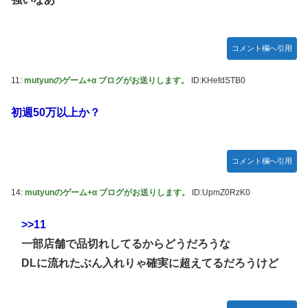
モーニング娘。'25『気になるその気の歌』ってガチで名曲
だと思うんだけど
5期・6期 人気ランキング
コメント欄へ引用
冨里奈央ちゃん、おへそ見せガチでエグいって・・・
11:
mutyunのゲーム+α ブログがお送りします。
ID:KHefdSTB0
初週50万以上か？
コメント欄へ引用
14:
mutyunのゲーム+α ブログがお送りします。
ID:UpmZ0RzK0
>>11
一部店舗で品切れしてるからどうだろうな
DLに流れたぶん入れりゃ確実に超えてるだろうけど