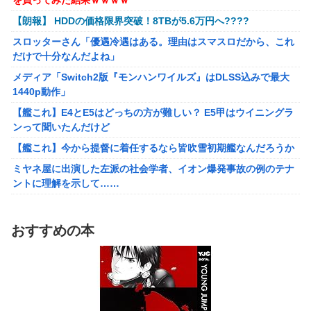
【にじさんじ】本日20時から、ののはとあゆゆでコラボ！
【艦これ】今から提督に着任するなら皆吹雪初期艦なんだろうか
【朗報】 HDDの価格限界突破！8TBが5.6万円へ????
【ライザのアトリエ】キューズQ「ライザ(ライザリン・シュタウ
部屋作りゲーム、確率で出現するイカを見るとクラッシュす
スロッターさん「優遇冷遇はある。理由はスマスロだから、これ
ト)ウェディングStyle」フィギュア【予約開始】
る不具合が発生
だけで十分なんだよね」
【〈物語〉シリーズ】セガ「忍野忍」「斧乃木余接」プライズフ
メディア「Switch2版『モンハンワイルズ』はDLSS込みで最大
ィギュア【彩色原型公開】
1440p動作」
【バンダイ】「食玩」「プライズ」「ガシャポン」2026年8月発
【艦これ】E4とE5はどっちの方が難しい？ E5甲はウイニングラ
売商品【発売スケジュール】
ンって聞いたんだけど
結婚相談所職員さん、子なし女にド正論を述べてしまう…
【艦これ】今から提督に着任するなら皆吹雪初期艦なんだろうか
週間少年ジャンプのグッズ(43億円分)を注文してキャンセルした
ミヤネ屋に出演した左派の社会学者、イオン爆発事故の例のテナ
32歳女が逮捕
ントに理解を示して……
今年3月のベントレーひき逃げ事件で逮捕された男、韓国籍だっ
【草】アル中「水飲みたくない！」 グラス「はい転倒」
た模様…自称インフルエンサー→実際はフェラーリの見積もりだ
「こんな事になるんやから強制置き配は止めておくべき」とユー
け投稿など嘘だらけｗｗｗｗｗｗｗｗ
おすすめの本
ザーがドン引き、UberEatsが導入した強制置き配が起こしたの
【悲報】桐谷さん「人生かけて7億円貯めたのにガンで死ぬか
は……
も。もっと素直に遊べばよかった。」
女さん、ワンピースグッズを大量注文→全キャンセルで逮捕ｗｗ
れいわ新選組、党名変更を発表 新党名は...
ｗ
精神科に通院してるけど「ヤンキー・ギャル・体育会系・茶髪や
【日向坂46】 かほりん、ありのままの姿・・・【藤嶌果歩1st写