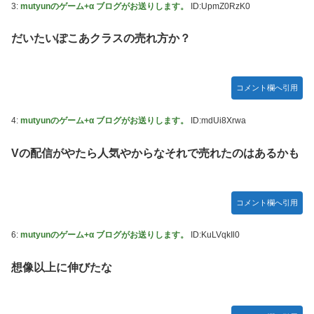
番組が最新SNSの数十年先を行っていたと話題に
ジャグラーやってる奴ってヤバいの多すぎじゃね？？？
3:
mutyunのゲーム+α ブログがお送りします。
ID:UpmZ0RzK0
【艦これ】これがラ級ちゃんの水着modeか・・・！
今季もタイトル獲得を目指すFC町田ゼルビア黒田剛監督が
だいたいぽこあクラスの売れ方か？
抱負を語る
ぐらんぶる Season 3 第5話 感想：耕平がタレントの替え玉
に！奇行にはちゃんと意味があった！
竹﨑由佳アナ ピタパンのお尻！！
コメント欄へ引用
【ウマ娘】セイちゃんの攻撃力を見よ！！！
4:
mutyunのゲーム+α ブログがお送りします。
ID:mdUi8Xrwa
【画像】島田フミカネ先生、ひたすらエッチな絵を上げ続け
る存在になってしまう
Vの配信がやたら人気やからなそれで売れたのはあるかも
【ウマ娘】（悲報）ナイスネイチャ、討ち取られる
【画像あり】ワイ、今更SSSS.GRIDMANを観賞するも面白
コメント欄へ引用
過ぎて今まで観てなかったを後悔する…
【バンダイ】「食玩」「プライズ」「ガシャポン」2026年8
6:
mutyunのゲーム+α ブログがお送りします。
ID:KuLVqkIl0
月発売商品【発売スケジュール】
想像以上に伸びたな
【悲報】AV女優さん、キモオタチー牛弱男どもの「おはよ
う」にブチギレｗｗｗ
【〈物語〉シリーズ】セガ「忍野忍」「斧乃木余接」プライ