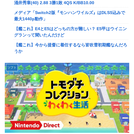
メディア「Switch2版『モンハンワイルズ』はDLSS込みで
涌井秀章(40) 2.88 3勝1敗 4QS K/BB10.00
最大1440p動作」
メディア「Switch2版『モンハンワイルズ』はDLSS込みで
【艦これ】E4とE5はどっちの方が難しい？ E5甲はウイニン
最大1440p動作」
グランって聞いたんだけど
【艦これ】E4とE5はどっちの方が難しい？ E5甲はウイニン
【艦これ】今から提督に着任するなら皆吹雪初期艦なんだろ
グランって聞いたんだけど
うか
【艦これ】今から提督に着任するなら皆吹雪初期艦なんだろ
【艦これ】バニ黒潮親潮 他
うか
中西悠理アナ 袖口からインナーチラ見え！！
【悲報】Amazon、デザイン改悪か
ソフト
【ポケモンGO】リモート交換って 大半が交換レート合わせ
【速報】専門家「イオンモール熊本の爆心地に”こんなも
ない奴多くね？
の”があったんだけど…」
【衝撃】クルタ族虐 殺の犯人、ツェリードニヒで確定！ク
【画像】かつて天下を獲っていたYouTuberの現在ｗｗｗｗ
ロロの演劇のせいで2人も無駄死ににwwww
【速報】熊本イオンモール、爆発の原因は『これ』の可能性
【悲報】ライター「ちいかわが反社とコラボしてた」ﾊﾟｼｬｯ
【悲報】コレコレ、月収1億円ｗｗｗそりゃ外出るのにボデ
死神のコスプレをして隣のビルの屋上から病院を眺めていた
ィガードつけるわ…
男を逮捕ｗｗｗ
【悲報】有名漫画家、がんを公表「大腸癌になってしまいま
【画像】コスプレイヤーが死ぬ気で痩せた結果ｗｗｗｗ
した。肝臓に転移も見られてステージ4です」