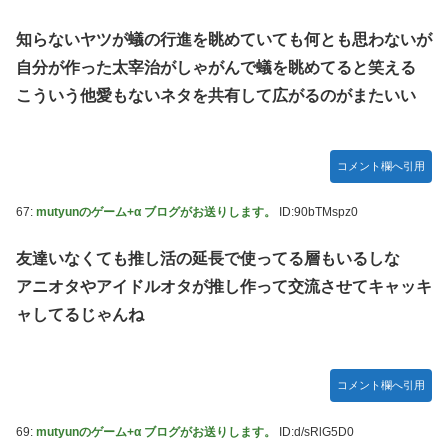
知らないヤツが蟻の行進を眺めていても何とも思わないが
自分が作った太宰治がしゃがんで蟻を眺めてると笑える
こういう他愛もないネタを共有して広がるのがまたいい
コメント欄へ引用
67:
mutyunのゲーム+α ブログがお送りします。
ID:90bTMspz0
友達いなくても推し活の延長で使ってる層もいるしな
アニオタやアイドルオタが推し作って交流させてキャッキ
ャしてるじゃんね
コメント欄へ引用
69:
mutyunのゲーム+α ブログがお送りします。
ID:d/sRlG5D0