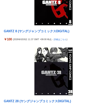
金髪の人」を待合室で一度も見たことない
真集】
ミヤネ屋に出演した左派の社会学者、イオン爆発事故の例のテナ
【画像】スト6に彗星の如く現れたフィリピン人キャラが可愛す
ントに理解を示して……
ぎると話題に！
【草】アル中「水飲みたくない！」 グラス「はい転倒」
周囲の人「おい見ろよ…」「一人で来てんのかな…？ｗ」「腹で
「こんな事になるんやから強制置き配は止めておくべき」とユー
けーｗ」一人焼肉ワイ「……ッ…！」
GANTZ 8 (ヤングジャンプコミックスDIGITAL)
ザーがドン引き、UberEatsが導入した強制置き配が起こしたの
【衝撃】ワイ、偏差値30台の高校に入学した結果ｗｗｗｗｗｗｗ
は……
￥100
(2026年8月6日 11:37 GMT +09:00 時点 -
詳細はこちら
)
ｗｗｗ
【衝撃】クルタ族虐 殺の犯人、ツェリードニヒで確定！クロロの
【悲報】ワンダンス作者「手書きでダンスアニメ描いてみまし
演劇のせいで2人も無駄死ににwwww
た」←アニメの当てつけにしか見えないと話題に
【悲報】ライター「ちいかわが反社とコラボしてた」ﾊﾟｼｬｯ
エアギアって再アニメ化したら良さそうじゃない？ ちゃんとエロ
死神のコスプレをして隣のビルの屋上から病院を眺めていた男を
さとか大暮のセンスを忠実に再現して
逮捕ｗｗｗ
涌井秀章(40) 2.88 3勝1敗 4QS K/BB10.00
【画像】コスプレイヤーが死ぬ気で痩せた結果ｗｗｗｗ
神谷玲子の新台は神ぱち!? #75【「e七つの大罪3」1回転で大当
【悲報】福岡の電車、完全にやらかす。構内アナウンスでド下ネ
たり＝速さが段違い！渾身のRUSHに神谷が挑む！！】
タを連発するｗｗｗｗｗ
【実戦報告】Lストリートファイター6の評判まとめ！ヤレる感が
【ROBOT魂】 88,000のミーティアが二次も即完売なの大人気す
微妙！？もう稼働貢献週の予想をするユーザーも！？
GANTZ 28 (ヤングジャンプコミックスDIGITAL)
ぎる…
4号機ジジイ「どんなノーマルタイプでも下皿はガッチガチがデ