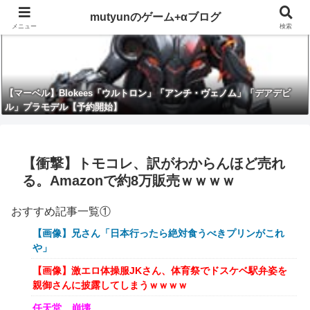
mutyunのゲーム+αブログ
メニュー
検索
【マーベル】Blokees「ウルトロン」「アンチ・ヴェノム」「デアデビ
ル」プラモデル【予約開始】
【衝撃】トモコレ、訳がわからんほど売れ
る。Amazonで約8万販売ｗｗｗｗ
おすすめ記事一覧①
【画像】兄さん「日本行ったら絶対食うべきプリンがこれ
や」
【画像】激エロ体操服JKさん、体育祭でドスケベ駅弁姿を
親御さんに披露してしまうｗｗｗｗ
任天堂、崩壊