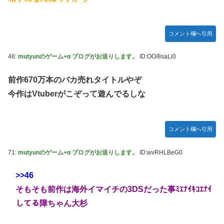
コメント欄へ引用
46:
mutyunのゲーム+α ブログがお送りします。
ID:OO/8saLi0
前作670万本のバカ売れタイトルやぞ
今作はVtuberがこぞって遊んでるしな
コメント欄へ引用
71:
mutyunのゲーム+α ブログがお送りします。
ID:wvRHLBeG0
>>46
そもそも前作は海外イマイチの3DSだった事ﾐｴﾅｲｷｺｴﾅｲ
してる障ちゃん大杉