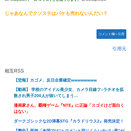
じゃあなんでクソステはパケも売れないんだい？
コメント欄へ引用
引用元
相互RSS
【悲報】カゴメ、反日企業確定wwwwwwww
【動画】 学校のアイドル美少女、カメラ目線フ○ラチオを拡
散され男子200人が抜いてしまう…
漫画家さん、覇権ゲーム『NTE』に正論「スゴイけど面白く
はない」
ダークゴシックな2D弾幕STG『カラドリウス2』発売決定！
【警告】医師「米国では”ヘロインと同じくらいヤバい薬”が