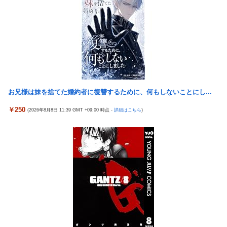
【米国株】ワイのSpaceX株がえらいことになってるんやが
ジャンポケ斉藤の被害女性「バウムクーヘン売ったりTikTokライ
スロッターさん「とある魔術の禁書目録2は喰種を超える事を意
ブしててムカついたから示談しなかった」
識して作ってるだけあって、演出・ゲーム性は東京喰種よりも良
「居眠り運転かな？」→何度も追突→夫婦「これは事故じゃな
い」
い」と気付く…
マイホ、景品が1000円区切りになって終わる…
早大生さん、ポイント不正で無銭飲食ｗｗｗ大学が異例の警告へ
新台スマスロ『Lやじきた道中記参る』評判＆感想まとめ｜通常
車大手工場にも女性・高齢者…軽作業ラインやスポットワーク
時はポイント集めで修行、あっぱれチャンスの河童が強い、スイ
お兄様は妹を捨てた婚約者に復讐するために、何もしないことにし...
カ取りこぼし注意 etc…
車大手工場にも女性・高齢者…軽作業ラインやスポットワーク
【日向坂46】 藤嶌果歩さん"ホンモノ"感が凄い・・・
海外「日本なんて行くんじゃなかった…」 日本を知ってしまった
￥250
(2026年8月8日 11:39 GMT +09:00 時点 -
詳細はこちら
)
ディズニー信者、帰国後『本家』に失望する事態に
【画像】日本ってなんでここ埋め立てないの？
キャデラックF1、致命的なブレーキ問題の原因が明らかになるも
休日に甥っ子をアポなし託児を押し付けてきた兄嫁！「テレビで
解決には至っておらずめども立たず
も見せといてw」と言うので『Gガンダム』を一気見させた結
果……甥っ子が重度の中二病を発症して家で大暴れｗｗ
アリスソフト「ランス10」ゲーム画面公開キター！ウルザちゃん
は今回も美しい…。前作で助けたシィルもいるぞ！
佐藤二朗、妻とのハグを報告「文〇砲より遥かに威力は弱いが、
僕のノロケ砲をお見舞いする」
【悲報】 ちいかわのモモンガ、逝きそう
【悲報】 おわり。
【朗報】「あの椅子カバー」のカプセルトイ、爆誕。自宅や職場
をパチンコ屋にしちゃおうｗｗｗ
【朗報】 ファイアーエムブレムさん、ついにキャラ成長率がゲー
ム内で見れるようになる