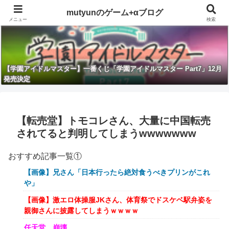
mutyunのゲーム+αブログ
メニュー
検索
【学園アイドルマスター】一番くじ「学園アイドルマスター Part7」12月
発売決定
【転売堂】トモコレさん、大量に中国転売
されてると判明してしまうwwwwwww
おすすめ記事一覧①
【画像】兄さん「日本行ったら絶対食うべきプリンがこれ
や」
【画像】激エロ体操服JKさん、体育祭でドスケベ駅弁姿を
親御さんに披露してしまうｗｗｗｗ
任天堂、崩壊