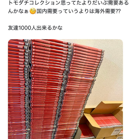
【ハコヅメ】 第6話 感想 誰よりも早く！【～交番女子の逆
襲～】
やる夫「催眠アプリを手に入れたんだけど……これ必要だっ
た？」 第29話
【画像】日本ってなんでここ埋め立てないの？
休日に甥っ子をアポなし託児を押し付けてきた兄嫁！「テレ
ビでも見せといてw」と言うので『Gガンダム』を一気見さ
せた結果……甥っ子が重度の中二病を発症して家で大暴れｗ
ｗ
佐藤二朗、妻とのハグを報告「文〇砲より遥かに威力は弱い
が、僕のノロケ砲をお見舞いする」
【画像】こんな感じのクルマで車中泊旅したいよな？？？
「フリルもリボンもたくさんがいいのよね、ふふっ♪」対魔
忍RPG・新イベント『バニーとヨミハラクライシス』
【デレマス】 810プロエアコン騒動【ぷちかれシリーズ】
【パシフィック・リム】 MODEROID「ジプシー・デンジャ
ー」プラモデル【10日予約開始】