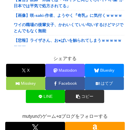
日本では平気で処方されてる」
【画像】咲-saki-作者、ようやく『奇乳』に気付くｗｗｗｗ
ワイの職場の後輩女子、かわいくていい匂いするけどマジで
とんでもなく無能
【悲報】ライザさん、お●ぱいを触られてしまうｗｗｗｗｗ
ｗｗｗ
【悲報】Z世代「求刑7年のジャンポケ斎藤は口封じに被害
シェアする
者殺した方が量刑軽かっただろ」←1万いいね
X
Mastodon
Bluesky
ぐらんぶる原作最新話、ヤバすぎる
【悲報】ショートスリーパー堀さん、対面で高須幹弥にブチ
Misskey
Facebook
はてブ
ギレるｗｗｗｗ
LINE
コピー
【画像】閉店間際の回転ずし、ネタの量がバグってると話題
にｗｗｗｗｗ
【速報】ワンピースの「世界に5種しかない飛行能力」発言
mutyunのゲーム+αブログをフォローする
の謎が解けるWWW
ワイ、「着衣おっばい」でしか抜けない体質になってしまう