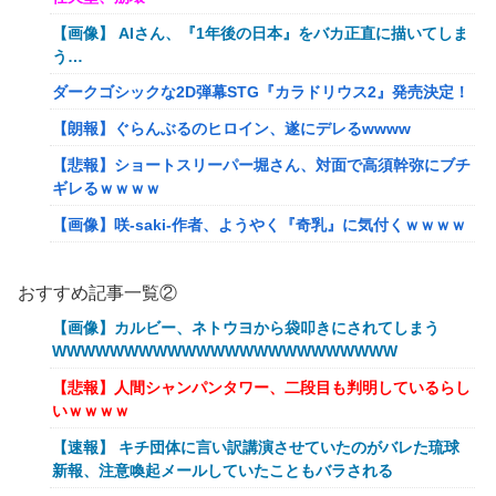
【画像】 AIさん、『1年後の日本』をバカ正直に描いてしま
う…
ダークゴシックな2D弾幕STG『カラドリウス2』発売決定！
【朗報】ぐらんぶるのヒロイン、遂にデレるwwww
【悲報】ショートスリーパー堀さん、対面で高須幹弥にブチ
ギレるｗｗｗｗ
【画像】咲-saki-作者、ようやく『奇乳』に気付くｗｗｗｗ
夫さん、妻に「天井のシミ数えてれば終わるでな」と押し倒
されて性行為 → 凄いことになるｗｗｗｗｗ
おすすめ記事一覧②
シュート選手が結婚を発表、ネモ選手とウメハラ選手が婚姻
【画像】カルビー、ネトウヨから袋叩きにされてしまう
届の証人に。
WWWWWWWWWWWWWWWWWWWWWWWW
流行を無視したとき「正直ダサくね？」ってなるファッショ
【悲報】人間シャンパンタワー、二段目も判明しているらし
ン上げてけ
いｗｗｗｗ
【衝撃】クロちゃん、とち狂ったツイートをする←コレ言う
【速報】 キチ団体に言い訳講演させていたのがバレた琉球
ほどおかしいか？？？？？？
新報、注意喚起メールしていたこともバラされる