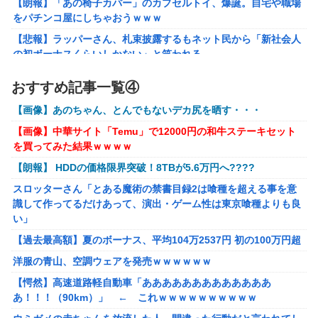
【朗報】「あの椅子カバー」のカプセルトイ、爆誕。自宅や職場
「フリルもリボンもたくさんがいいのよね、ふふっ♪」対魔
をパチンコ屋にしちゃおうｗｗｗ
忍RPG・新イベント『バニーとヨミハラクライシス』
【悲報】ラッパーさん、札束披露するもネット民から「新社会人
【にじさんじ】七瀬、動物園でアシカに水をかけられビショ
の初ボーナスくらいしかない」と笑われる
ビショに→たまこ爆笑
【動画】大阪府警のおっさん射殺映像が公開される。当然のよう
おすすめ記事一覧④
に無抵抗だったことが発覚
ゲーム「すごい武器を手に入れましたが必要レベルに達して
いないので装備できません」←このシステムｗｗｗｗ
【画像】あのちゃん、とんでもないデカ尻を晒す・・・
【画像あり】ディズニーの「おいなり巻（600円）」、卑猥すぎ
て賛否両論ｗｗｗｗｗ
【にじさんじ】Cellmates、NG行動回避ゲーム！フリが露
【画像】中華サイト「Temu」で12000円の和牛ステーキセット
骨すぎる
を買ってみた結果ｗｗｗｗ
【動画】熊本地震発生時の手術室の様子が公開される
【動画】マーベルの新作格ゲー、歴代格ゲーのパロディが多
【朗報】 HDDの価格限界突破！8TBが5.6万円へ????
海外「先進国で日本だけパスポート所有率が低すぎる、何故なの
すぎて話題にwwwwwww
か」
スロッターさん「とある魔術の禁書目録2は喰種を超える事を意
識して作ってるだけあって、演出・ゲーム性は東京喰種よりも良
【朗報】ぐらんぶるのヒロイン、遂にデレるwwww
い」
【悲報】ショートスリーパー堀さん、対面で高須幹弥にブチギレ
【過去最高額】夏のボーナス、平均104万2537円 初の100万円超
るｗｗｗｗ
洋服の青山、空調ウェアを発売ｗｗｗｗｗｗ
【画像】咲-saki-作者、ようやく『奇乳』に気付くｗｗｗｗ
【愕然】高速道路軽自動車「あああああああああああああ
夫さん、妻に「天井のシミ数えてれば終わるでな」と押し倒され
あ！！！（90km）」 ← これｗｗｗｗｗｗｗｗｗｗ
て性行為 → 凄いことになるｗｗｗｗｗ