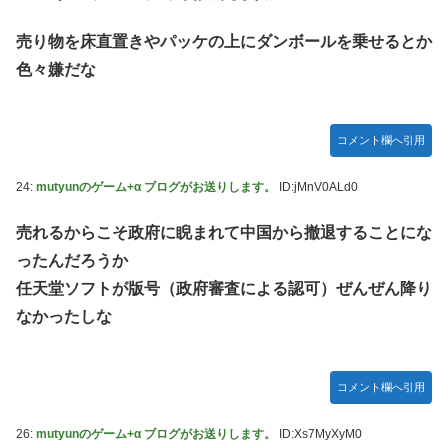
売り物を床直置きやパッケの上にダンボールを乗せるとか
色々嫌だな
コメント欄へ引用
24:
mutyunのゲーム+α ブログがお送りします。
ID:jMnV0ALd0
売れるからこそ政府に睨まれて中国から撤退することにな
ったんだろうか
任天堂ソフトが版号（政府審査による認可）ぜんぜん降り
なかったしな
コメント欄へ引用
26:
mutyunのゲーム+α ブログがお送りします。
ID:Xs7MyXyM0