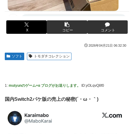
載決定ｗｗｗｗｗｗｗｗｗｗｗｗｗｗｗｗｗｗｗｗｗ
WNBA男性参加の声明を受け
【動画】ブラジルの女子フットサル選手が極悪すぎて5年間
【朗報】「あの椅子カバー」のカプセルトイ、爆誕。自宅や
の出場停止処分に。
職場をパチンコ屋にしちゃおうｗｗｗ
【ウマ娘】セイちゃんの攻撃力を見よ！！！
X
コピー
コメント
【にじさんじ】Cellmates、NG行動回避ゲーム！フリが露
骨すぎる
【悲報】人気配信者「はっきり言う、ジャングリア沖縄ほん
とーーーーーーーーにおもんない！！！！」→炎上
2026年04月21日 06:32:30
海外「全部日本の真似だったのか…」 日本の普通のテレビ
ソフト
トモダチコレクション
番組が最新SNSの数十年先を行っていたと話題に
【グラブル】ドライブバーストが初めて映像化された時の衝
撃
1:
mutyunのゲーム+α ブログがお送りします。
ID:yOLqvQ8f0
【名探偵プリキュア】1QのIP売上は15億円 過去3期との比
較と通期95億円計画を解説
国内Switch2パケ版の売上の秘密(´・ω・｀)
【遊戯王】なんか「ウィッチクラフト」の新規いるけど強い
の？
【衝撃動画】トラック事故で車がミンチになった男性、とん
でもない姿で発見される…怖すぎる…