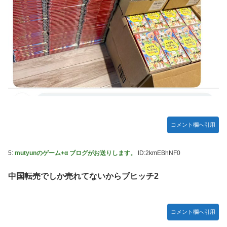
やる夫のダンジョン運営記183-雑談所ネタ118 懺悔小ネタ
「創刻のファイアホイール」+埋めネタ「ファイアホイール
TCG・その後」
【にじさんじ】七瀬、動物園でアシカに水をかけられビショ
ビショに→たまこ爆笑
【デレマス】 和久井留美「夢を作って、いつか遊んで」
【画像】ファーストサマーウイカ、激変した姿に「本田望結
ちゃんかと」
【悲報】ポケポケ、1年で1600万人が引退・・・
コメント欄へ引用
ゲーム「すごい武器を手に入れましたが必要レベルに達して
いないので装備できません」←このシステムｗｗｗｗ
5:
mutyunのゲーム+α ブログがお送りします。
ID:2kmEBhNF0
【にじさんじ】Cellmates、NG行動回避ゲーム！フリが露
骨すぎる
中国転売でしか売れてないからブヒッチ2
【動画】マーベルの新作格ゲー、歴代格ゲーのパロディが多
すぎて話題にwwwwwww
コメント欄へ引用
藤嶌果歩1st写真集の感想まとめ。おおむね好評【かほり