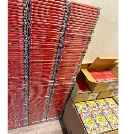
ンプくらいヌルイのなら考える
車大手工場にも女性・高齢者…軽作業ラインやスポットワー
ク
新台スマスロ『Lやじきた道中記参る』評判＆感想まとめ｜
通常時はポイント集めで修行、あっぱれチャンスの河童が強
海外「日本なんて行くんじゃなかった…」 日本を知ってし
い、スイカ取りこぼし注意 etc…
まったディズニー信者、帰国後『本家』に失望する事態に
【画像】影山優佳さん(25)、下着姿であたシコが止まらない
キャデラックF1、致命的なブレーキ問題の原因が明らかに
なるも解決には至っておらずめども立たず
京大病院、手術ミスで50代女性患者を「植物状態」に 脳腫
瘍摘出手術で腫瘍の無い部位を摘出してしまう
【緊急】今の若者に急増している『コレ』依存、めちゃくち
ゃ深刻な模様w w w w w w w w w w
【画像】前田敦子さん、脚が長すぎるｗｗｗｗｗｗｗ
【Pickup07091615】
アリスソフト「ランス10」ゲーム画面公開キター！ウルザち
ゃんは今回も美しい…。前作で助けたシィルもいるぞ！
【画像】元モデルのTBS新人アナさん、プリケツ
【デレマス】 凛「なにこれ、蒼穹のファフナー？」モバ
テレビ大好き高齢者の｢テレビ離れ｣が始まった…
P「資料だから見といてくれ」
【画像】日本のセクシー過ぎる女性犯罪者一覧が冗談抜きに
シュート選手が結婚を発表、ネモ選手とウメハラ選手が婚姻
レベル高過ぎる件w w w w w w w w w
届の証人に。
【画像】俺たちの姫本田望結、久しぶりに画像を投稿した結
【ウマ娘】海外の絵師が描いた味付けの濃いウマ娘からしか
果→やっぱりワイらの姫だったw w w w w w w w w w
得られない栄養素はある
元NBAプレーヤー、エネス・カンター・フリーダムが、
【速報】超かぐや姫さん、とんでもないスピンオフ漫画が連
2027年WNBAドラフトの適性を宣言 一部コーチによる