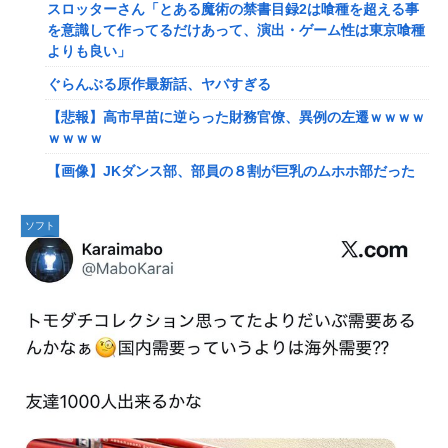
佐藤二朗、妻とのハグを報告「文〇砲より遥かに威力は弱い
スロッターさん「とある魔術の禁書目録2は喰種を超える事
が、僕のノロケ砲をお見舞いする」
を意識して作ってるだけあって、演出・ゲーム性は東京喰種
よりも良い」
【画像】こんな感じのクルマで車中泊旅したいよな？？？
ぐらんぶる原作最新話、ヤバすぎる
【朗報】ドラゴンボール史上、最も実力とその人気が伴わな
い微妙すぎるキャラさん決まる！！
【悲報】高市早苗に逆らった財務官僚、異例の左遷ｗｗｗｗ
ｗｗｗｗ
路上駐車中のテスラ車を超弩級のゲリラ豪雨が直撃、水が溢
れてどんどん浸かっていくのを……
【画像】JKダンス部、部員の８割が巨乳のムホホ部だった
ｗｗｗｗ
【艦これ】そもそも深海ってなんか悪いことしたの
【画像】漫画家・桂正和、最新のパンツ＆お尻のイラスト投
ソフト
【艦これ】けーかいじん 他
稿にネット衝撃「この質感の出し方」「実写かと思いまし
【艦これ】E5ヌルイとかいう風説には騙されないぞ スキャ
た」
ンプくらいヌルイのなら考える
みいちゃん、セコカンになる
【艦これ】もちもちーの本気 他
【画像】咲-saki-作者、ようやく『奇乳』に気付くｗｗｗｗ
【ウマ娘】水着シュヴァちいいね！
【艦これ】そもそも深海ってなんか悪いことしたの
韓国人「超巨大台風13号ドルフィンが90度直角カーブで韓
【艦これ】けーかいじん 他
国に向かう予想‥世界各国の最新スパコン気象予測モデルが
はじき出した直近の台風進路図がこちらです‥」
【艦これ】E5ヌルイとかいう風説には騙されないぞ スキャ