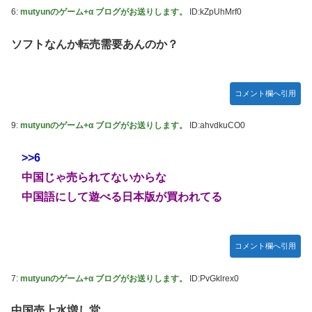
ん】【日向坂46】
6:
mutyunのゲーム+α ブログがお送りします。
ID:kZpUhMrf0
韓国人「“韓国サッカー”性接待の試合結果をご覧ください」
→「マッサージ効果は間違いないねｗ」「これが本当のベッ
ソフトなんか転売需要あんのか？
ドサッカーだ」
国連が事実上の機能停止に陥りつつあると関係者が告白、特
に役に立たないくせに高給だけ毟り取った結果……
コメント欄へ引用
メタルバンドが日本から死滅した理由ってなに？
9:
mutyunのゲーム+α ブログがお送りします。
ID:ahvdkuCO0
【悲報】吉岡里帆さん、アドリブで相手役俳優の手を取りお
胸に押し当てる（画像あり）
>>6
【画像10枚】佐倉綾音さん(32)、自分のシコポイントに気が
中国じゃ売られてないからな
つくwwwwwww
中国語にして遊べる日本版が買われてる
マジか！次週のバナナムーンゲストは5期生からこの3人が登
場！！！【乃木坂46】
コメント欄へ引用
7:
mutyunのゲーム+α ブログがお送りします。
ID:PvGklrex0
中国売上水増し堂