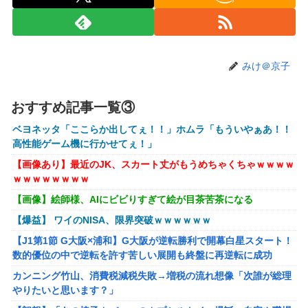
ｗｗｗｗｗ
【VTuber】RK Music、公式サイトをリニューアル！『こう
して見るとRK Music結構アーティストおるわね』
みけ＠京子
【にじさんじ】七瀬、動物園でアシカに水をかけられビショ
ビショに→たまこ爆笑
おすすめ記事一覧③
【ホロライブ】ニコ、引っ越し先に洗濯機置き場がない
【艦これ】そもそも深海ってなんか悪いことしたの
ベヨネッタ「ここらか出してぇ！！」ホムラ「もういやぁあ！！
高性能ゲーム機に行かせてぇ！」
【艦これ】けーかいじん 他
【画像あり】最近のJK、スカート丈がもうめちゃくちゃｗｗｗｗ
【艦これ】E5ヌルイとかいう風説には騙されないぞ スキャ
ｗｗｗｗｗｗｗｗ
ンプくらいヌルイのなら考える
【画像】絵師様、AIにビビりすぎて絵が目茶苦茶になる
アリスソフト「ランス10」ゲーム画面公開キター！ウルザち
【爆益】 ワイのNISA、限界突破ｗｗｗｗｗｗ
ゃんは今回も美しい…。前作で助けたシィルもいるぞ！
【J1第1節 G大阪×浦和】G大阪が逆転勝利で開幕白星スタート！
シュート選手が結婚を発表、ネモ選手とウメハラ選手が婚姻
数的優位の中で逆転を許す苦しい展開も終盤に再逆転に成功
届の証人に。
カンニング竹山、消費税減税失敗→増税の流れ想像「次誰が総理
【ハコヅメ】 第6話 感想 誰よりも早く！【～交番女子の逆
やりたいと思います？」
襲～】