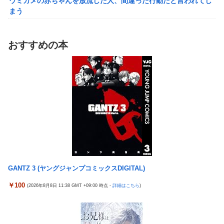
ウミガメの赤ちゃんを放流した人、間違った行動だと言われてし
【悲報】イオン、大行列ができる…一体何が起きてるんだ？ｗｗ
まう
ｗｗ
【動画】マーベルの新作格ゲー、歴代格ゲーのパロディが多すぎ
シュート選手が結婚を発表、ネモ選手とウメハラ選手が婚姻届の
て話題にwwwwwww
証人に。
おすすめの本
【艦これ】そもそも深海ってなんか悪いことしたの
えなこ、ハイレグの股間見え過ぎタマランわ
【艦これ】けーかいじん 他
【ホロライブ】POP UP PARADE「雪花ラミィ」フィギュア【本
日発売】
【艦これ】E5ヌルイとかいう風説には騙されないぞ スキャンプ
くらいヌルイのなら考える
ホビーサクラ「真の点P 私服Ver.」美少女フィギュア【予約開
始】
「居眠り運転かな？」→何度も追突→夫婦「これは事故じゃな
い」と気付く…
【宇崎ちゃんは遊びたい！】BiCute Bunnies Figure「宇崎花」
「宇崎月」メタリックパープルver. プライズフィギュア【ラウン
早大生さん、ポイント不正で無銭飲食ｗｗｗ大学が異例の警告へ
ドワン限定で展開決定】
車大手工場にも女性・高齢者…軽作業ラインやスポットワーク
【画像】女漫画家しか描かないバトル漫画のワンシーンが発見さ
中道改革連合、全国キャラバン開始も「で、お前誰？」状態ｗｗ
らるwwwwwwwwwwwwwwwwwwwwwwwwwww
GANTZ 3 (ヤングジャンプコミックスDIGITAL)
ｗｗｗ
【艦これ】そもそも深海ってなんか悪いことしたの
￥100
(2026年8月8日 11:38 GMT +09:00 時点 -
詳細はこちら
)
【悲報】 ちいかわのモモンガ、逝きそう
【艦これ】けーかいじん 他
【朗報】「あの椅子カバー」のカプセルトイ、爆誕。自宅や職場
【艦これ】E5ヌルイとかいう風説には騙されないぞ スキャンプ
をパチンコ屋にしちゃおうｗｗｗ
くらいヌルイのなら考える