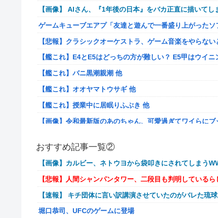
【画像】 AIさん、『1年後の日本』をバカ正直に描いてし
ゲームキューブエアプ「友達と遊んで一番盛り上がったソ
【悲報】クラシックオーケストラ、ゲーム音楽をやらない
【艦これ】E4とE5はどっちの方が難しい？ E5甲はウイ
【艦これ】バニ黒潮親潮 他
【艦これ】オオヤマトウサギ 他
【艦これ】授業中に居眠りふぶき 他
【画像】令和最新版のあのちゃん、可愛過ぎてワイらにブッ刺さ
【爆笑動画】ママさん「新しい洗濯機買って1発目に回したらコレw
おすすめ記事一覧②
岡田斗司夫「人間の本音としてブサイクを見たら不愉快に
【画像】カルビー、ネトウヨから袋叩きにされてしまうWW
【速報】ルフィの幹部、懲役20年に決定する←コレは妥当
【悲報】人間シャンパンタワー、二段目も判明しているら
【NGS】ルーサー緊急、新武器、東方コラボ、EXレベル40… 
【速報】 キチ団体に言い訳講演させていたのがバレた琉
ヨーロッパが右翼政党の党員から銀行口座を作る権利を剥
堀口恭司、UFCのゲームに登場
【ウマ娘】ケンタ？のシオン