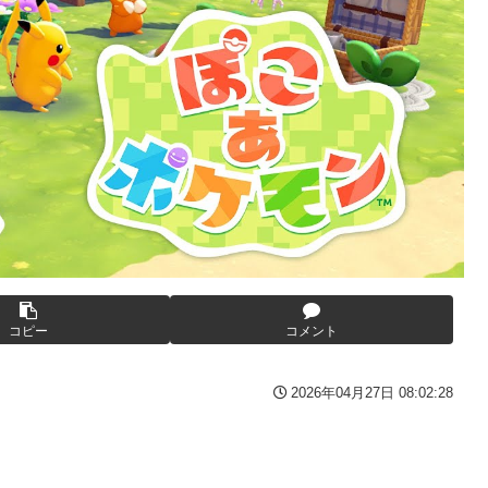
ーロッパ全土から不満の声
を楽しむ陰湿な趣味』が流行っている」119万バズ
た模様、避難所で苦しむ被災者に対して……
ここ好きすぎるｗｗｗｗｗｗｗｗｗｗｗｗｗ
大本営「現地調達」陸軍「え？」
・・・
披露 なお足の状態の方を心配されてしまう
トリエKD（北電子）」が検定通過
ーロッパ全土から不満の声
ギュアになってしまうｗｗｗ
コピー
コメント
んだろう
2に決定＆最新PV公開！思ったより発売早い…もう半年後か！
2026年04月27日 08:02:28
被害
テレビもないのに居座り脅迫してきたNHK集金人を警察に通報して