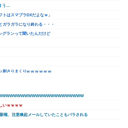
まう…
フトはスマブラDXだよなｗ」
とガラガラになり終わる・・・
ニングランって聞いたんだけど
りまくりw w w w w w
」←こwれwはw w w w w w w w w w
なる。この責任をどうとるんだ」
WWWWWWWWWWWWWWWWWWWWWW
か？？？？？？？
しいｗｗｗｗ
8/5はアップデート盛り沢山！？貴様ら何から始める？( •᷄ὤ•᷅ )
球新報、注意喚起メールしていたこともバラされる
奪、そのせいで皮肉すぎる展開に突入しており……