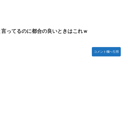
」と一刀両断
.65億円公開で再炎上ｗｗｗ
と言ってるのに都合の良いときはこれｗ
いの？
コメント欄へ引用
witch版「12458本」
書類選考で落とされてしまう
表会」出演者発表！『にじだけと思ってたけど座長と除夜のケツおるやんけ』
募集開始 すでにトヨタ関係者が居住