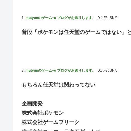
黙らせた←警察官の神対応に感謝しかない
参政党・神谷代表、高市政権の食料品減税を「天下の愚策
1:
mutyunのゲーム+α ブログがお送りします。
ID:JtF3qSN/0
福岡県議会「海外旅行じゃない、海外活動だ！」→視察費2
普段「ポケモンは任天堂のゲームではない」
【艦これ】 E3-4のラスダンは航空優勢は取るの？取らな
【デレマス】 紗南「アイドルに似合うポケモン？」
Switch2版『モンハンワイルズ』の動作環境が判明！
連合のモルモット部隊の部隊長になりました 第45話
3:
mutyunのゲーム+α ブログがお送りします。
ID:JtF3qSN/0
メトロイドプライム4 新品が2999円に…
【デレマス】 橘ありす「あなたの瞳には」
もちろん任天堂は関わってない
『ほの暮しの庭』パケ版初週売上、Switch2版「21965本」S
百合子「隣に座る貴女」【ミリマス】
企画開発
上國料萌衣ちゃん、留学中にマックのバイトに応募するも
株式会社ポケモン
【VTuber】Google Play「選抜！推しナイン発
株式会社ゲームフリーク
実証実験都市「ウーブン・シティ」が一般の居住希望者の