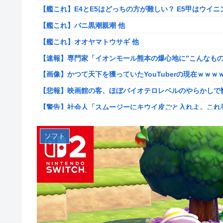
【艦これ】E4とE5はどっちの方が難しい？ E5甲はウイ
韓国人「海上自衛隊護衛艦ちょうかいによるトマホーク巡
【艦これ】バニ黒潮親潮 他
防衛装備‥」
【艦これ】オオヤマトウサギ 他
【画像】かつて天下を獲っていたYouTuberの現在ｗｗｗ
【速報】専門家「イオンモール熊本の爆心地に”こんなもの
【悲報】コレコレ、月収1億円ｗｗｗそりゃ外出るのにボ
【画像】かつて天下を獲っていたYouTuberの現在ｗｗｗ
【悲報】福岡の電車、完全にやらかす。構内アナウンスで
【悲報】映画館の客、ほぼバイオテロレベルのやらかしで
【悲報】有名漫画家、がんを公表「大腸癌になってしまい
【警告】社会人「スムージーにキウイ皮ごと入れよ。これ
【画像】 AI「写真の背景削除？ガンプラの箱追加しといて
【悲報】有名漫画家、がんを公表「大腸癌になってしまい
やる夫のダンジョン運営記183-雑談所ネタ118 懺悔小
その後」
ソフト
【衝撃】ハンターハンター、とんでもねえ伏線が発掘され
海外「全部日本の真似だったのか…」 日本の普通のテレビ
被災地・熊本、泥酔者の通報が止まらず県警が異例のお願
羽田ニアミス搭乗の中国人「補償も見舞いもない」中国ネ
20代「50年ローンでええやろ」←これマジ？？？
【画像】お前らこの超美人容疑者が、整形か否か判定して！！→画像
【画像】「マスク美人さん、また我々を欺く」←海外でも流行り
【爆笑動画】ママさん「新しい洗濯機買って1発目に回したらコレw
メトロイドプライム4 新品が2999円に…
【ホロライブ】アキロゼ、映画をきっかけに「ちいかわ」
【画像】日焼け口リの締まったお尻っていいよね！ｗｗｗ