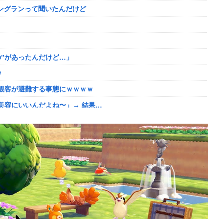
ニングランって聞いたんだけど
航ミサイルの実射試験に韓国人が衝撃！」→「着々と進む最新鋭の
ｗ
”があったんだけど…」
ディガードつけるわ…
ｗ
ド下ネタを連発するｗｗｗｗｗ
観客が避難する事態にｗｗｗｗ
ました。肝臓に転移も見られてステージ4です」
美容にいいんだよね〜」→ 結果…
あげよ????」
ました。肝臓に転移も見られてステージ4です」
ネタ「創刻のファイアホイール」+埋めネタ「ファイアホイールTCG・
る。クルタ族の虐殺犯人がツェリードニヒだった模様！
番組が最新SNSの数十年先を行っていたと話題に
い
ット「いや要らんやろ」
がこちらw w w w w w w w w w
だした結果がこちらw w w w w w w
」←こwれwはw w w w w w w w w w
にどハマり「今では毎晩1時間くらい見ながら入眠しています」
ｗｗ