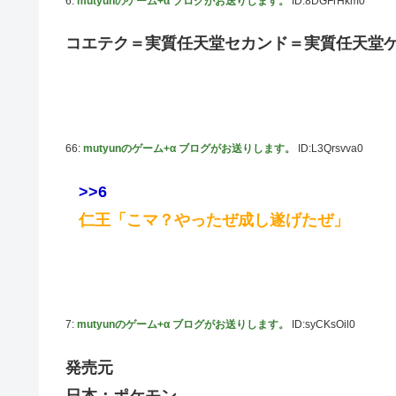
6:
mutyunのゲーム+α ブログがお送りします。
ID:8DGFrHkm0
コエテク＝実質任天堂セカンド＝実質任天堂
66:
mutyunのゲーム+α ブログがお送りします。
ID:L3Qrsvva0
>>6
仁王「こマ？やったぜ成し遂げたぜ」
7:
mutyunのゲーム+α ブログがお送りします。
ID:syCKsOil0
発売元