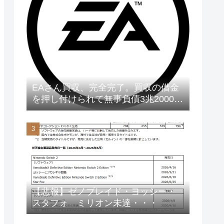
EAさん買収、完全完了。買収の借金
を押し付けられて無事負債3兆2000億
円に
【悲報】ゼノブレイド・ヨッシー・
スタフォ ミリオン未達・・・