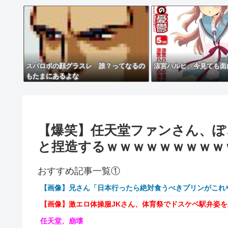
スパロボの顔グラスレ 誰？ってなるの
涼宮ハルヒ、今見ても面
もたまにあるよな
【爆笑】任天堂ファンさん、ぽ
と捏造するｗｗｗｗｗｗｗｗｗ
おすすめ記事一覧①
【画像】兄さん「日本行ったら絶対食うべきプリンがこれ
【画像】激エロ体操服JKさん、体育祭でドスケベ駅弁姿
任天堂、崩壊