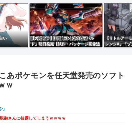
白い
【ガンプラ】HG「ガンダムレオパル
【リトルアーモ
ド」明日発売【試作・パッケージ画像追
レンジA」「ゾ
加】
「M870MC
予約開始】
こあポケモンを任天堂発売のソフト
ｗｗ
や」
を親御さんに披露してしまうｗｗｗｗ