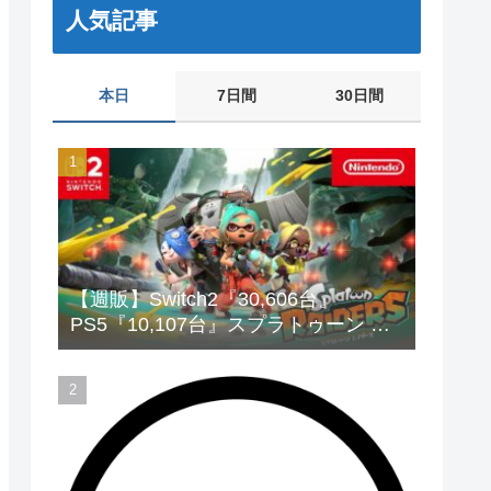
人気記事
本日
7日間
30日間
【週販】Switch2『30,606台』
PS5『10,107台』スプラトゥーン レ
イダース「73,542本」