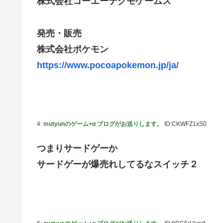
株式会社コーエーテクモゲームス
『ほの暮しの庭』Switch2版 21,965本、Switch版 12,458
韓国人「どうやら五輪サッカー日韓戦でも審判の接待があっ
発売・販売
ハロプロ恵体ランキングTOP10
株式会社ポケモン
一ノ瀬美空ちゃん、イワシの三枚おろしに挑戦！！！【乃木
https://www.pocoapokemon.jp/ja/
新体操で国体1位！ ついに現れた”リアル浅倉南ちゃん”
なんで今日の始球式に限って、瀬戸口心月ちゃんはミニス
【悲報】韓国サッカー 国際試合で審判買収(性接待)をし
wwwwwwwwwwwwwwwwwwwwwwwwwwwwwwwww
4:
mutyunのゲーム+α ブログがお送りします。
ID:CKWFZ1xS0
つまりサードゲーか
サードゲーが爆売れしてるなスイッチ２