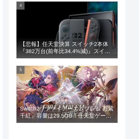
【悲報】任天堂決算 スイッチ2本体
『382万台(前年比34.4%減)』スイッ
チ本体『66万台(前年比31.8%減)』
Switch2『ファイアーエムブレム 万紫
千紅』容量は29.5GB！任天堂ゲーま
でｽﾄﾚｰｼﾞ馬鹿食いで容量圧迫堂に