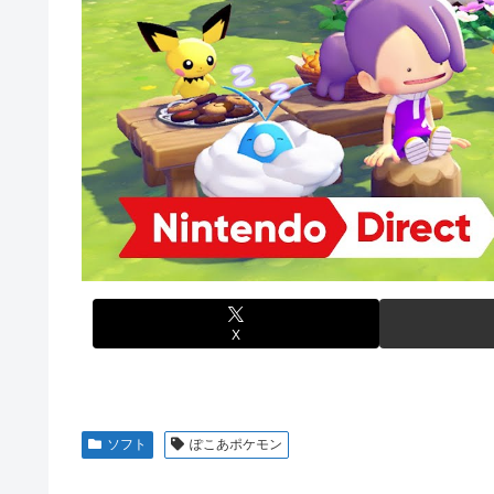
【ウマ娘】セイちゃんの攻撃力を見よ！！！
欧州「日本だけ反則だろ…」 世界の『日本びいき』にヨ
【画像】韓国人「日本人の間で『女が破滅的な人生を送るの
思い通りに動かない熊本被災者に左派が我慢ならなくなっ
【ワンピース】ゾロ「女だぞ」エネル「見ればわかる」←
大日本帝国陸軍「侵攻できたとして、食糧どうすんだよ」
【艦これ】なんか調べたらE5めちゃくちゃ対地艦使うやん
【NBA】エンビードが新シーズンに向けての好調ぶりを
【名探偵プリキュア】明智が変身できた理由、謎すぎる…
「Sゴーゴージャグラー4KT（北電子）」「Lライザのア
欧州「日本だけ反則だろ…」 世界の『日本びいき』にヨ
伊藤裕樹、次戦勝利でタイトルマッチへ
【艦これ】E5-4をウイニングランって言ったやつ誰や
【画像】ハンターハンターの人気キャラ3人、メイドフィ
【ウマ娘】セイちゃんの攻撃力を見よ！！！
X
【ミリマス】6年後のアイドル達はどんな感じになってる
【FF16】 「ファイナルファンタジー16」発売日が6/2
【デレマス】 和久井留美「夢を作って、いつか遊んで」
ソフト
ぽこあポケモン
ドンキのうなぎ食べた14人が食中毒…3歳児から75歳まで
「日本放送協会です」と名乗る男にドアを開けたら地獄…