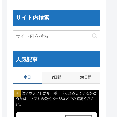
サイト内検索
人気記事
本日
7日間
30日間