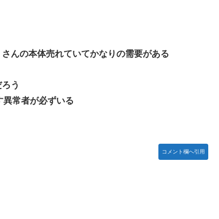
だにたくさんの本体売れていてかなりの需要がある
Bang!!MV」公開！さらに「体験版」の配信が決定！
だろう
号を全滅出来るという事実・・・
だす異常者が必ずいる
…
コメント欄へ引用
どまだ越えたゲーム出てない
がsteamからの入金を拒否→金が入ってなくても売上金額分の納税
イブ！蓮ノ空】