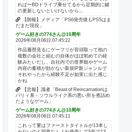
れば〜BDドライブ乗せてるから定期的に鍵
の更新しないといけないから...
【朗報】メディア「PS6発売後もPS5はま
だまだ現役」
ゲーム好きの774さん@10周年
2026年08月06日 07:45:22
作品履歴見るにゲーフリが音頭取って他の
複数の会社と組むの自体がほぼ初めての経
験みたいだし、自社内での世界観やゲーム
内容の蓄積が効かない新規IP新ジャンルで
それやったから経験不足が如実に出た感じ
かね
【悲報】識者「Beast of Reincarnationは
パリィ系・ソウルライク系の悪い所を煮詰め
たようなゲーム」
ゲーム好きの774さん@10周年
2026年08月06日 07:45:11
これって要はファーストタイトルが13本し
かないのと同義なんよね発売して5年で13