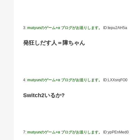
内閣広報官「高市総理が避難所を３分しか視察しなかったな
除霊ゲームさん、泣く泣くクソアプデしてしまう
3:
mutyunのゲーム+α ブログがお送りします。
ID:tepu2AH5a
韓国人「本日チームをサヨナラ負けさせたイ・ジョンフの
の反応
発狂しだす人＝障ちゃん
【のぎおび】乃木坂のマイナスイオン鈴木佑捺ちゃん 盛りあがり
【ハロプロ】事務所「新曲は年1リリース、これで1年頑張っ
【櫻坂46】失踪... 藤吉夏鈴、紹介映像解禁【踊る大捜査線 N
Juice=Juiceさん「TIF2026」で1位獲得ｷﾀ━━━━(ﾟ∀ﾟ
4:
mutyunのゲーム+α ブログがお送りします。
ID:LXXsrqFO0
【速報】BEYOOOOONDS、重大発表のお知らせ
Switch2いるか?
【AIイラスト】フェラをしている女の子のAIエロ画像まとめ【
7:
mutyunのゲーム+α ブログがお送りします。
ID:ypPEnMed0