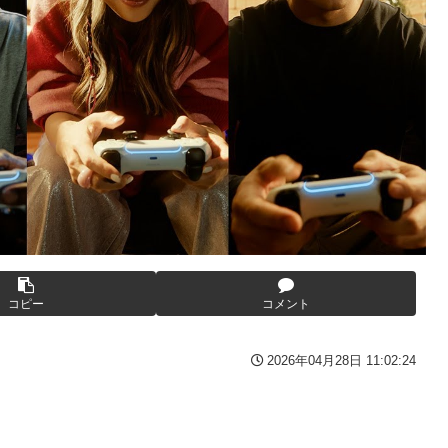
wwww
んが逮捕される 逮捕の数日前に釈放されたばかりなのに即再犯
い人物との打ち合わせを自白していた
くる
写真撮られて会社クビになった
んてデマ！50分いたぞ😡」 →しかし事実上の視察は数分で正解
、坂本スラーと総力戦に突入！！！
備)」「ジェスタ (シェザール隊仕様 B&C班装備)」【11時予約開
コピー
コメント
2026年04月28日 11:02:24
3-2ってサブの穴が空いてないダイハツ駆逐並べて 高速＋とかして