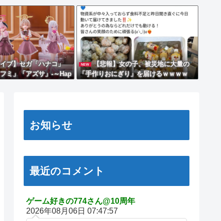
イブ】セガ「ハナコ」
【悲報】女の子、被災地に大量の
NEW
フミ」「アズサ」‐～Hap
「手作りおにぎり」を届けるｗｗｗｗ
ne!!～ プライズフィギュア
】
お知らせ
最近のコメント
ゲーム好きの774さん@10周年
2026年08月06日 07:47:57