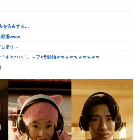
くんな
で培った声色チェンジで間違い電話ループ⇒極道になりすましてド
ｗｗ
去を告白する…
去を告白する…
登場www
登場www
てしまう…
えちすぎて限界突破ｗｗｗｗ
子「キャハハ！」→フ●ラ開始ｗｗｗｗｗｗｗｗｗｗ
`)「汚い金でもありがとう」
！
たちびっ子集団が世界をメロメロに
番組が最新SNSの数十年先を行っていたと話題に
2年竣工と公示！
に圧力ｗ
い
数の一般人アカウントを晒し上げにしてしまい……
8/5はアップデート盛り沢山！？貴様ら何から始める？( •᷄ὤ•᷅ )
の姿wwww
しい動画が話題に
たい！！→勿論お前ら結婚してあげるよな？？？？？？？
3-2ってサブの穴が空いてないダイハツ駆逐並べて 高速＋とかして