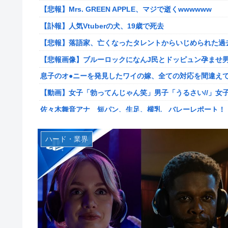
キョドって別車両へ逃走…20代にもなって群れてイキって
【悲報】Mrs. GREEN APPLE、マジで逝くwwwwww
専業主婦の私に毎日暴言電話をかけてくるトメ！声優学校
【訃報】人気Vtuberの犬、19歳で死去
ス声で脅した結果←声優スキルの無駄遣いが最高すぎるｗ
【悲報】落語家、亡くなったタレントからいじめられた過
【悲報】落語家、亡くなったタレントからいじめられた過
【悲報画像】ブルーロックになんJ民とドッピュン孕ませ男
【悲報画像】ブルーロックになんJ民とドッピュン孕ませ男
息子のオ●ニーを発見したワイの嫁、全ての対応を間違え
【画像】人気漫画「サンキューピッチ」6巻の表紙、えち
【動画】女子「勃ってんじゃん笑」男子「うるさい//」女
【世も末】セクシー女優「熊本に300万円寄付」→ (ヽ´ん
佐々木舞音アナ 短パン、生足、横乳 バレーレポート！
海外「世界で日本を死守するぞ！」 日本の消防署を訪れ
割とマジで日本の少子化の原因って何なのか
海外「全部日本の真似だったのか…」 日本の普通のテレビ
ハード・業界
韓国型イージス搭載の次世代駆逐艦「KDDX」1番艦…203
米国「日本よ、そろそろ利上げしろ」高市政権の経済政策
【画像】フジの新人アナさん、二人とも腋を見せてくれな
「いきなりステーキ」の反対ｗｗｗｗｗｗｗｗｗ
某野党議員が「自分を批判する垢は工作垢だ」と示唆、複
【NGS】ルーサー緊急、新武器、東方コラボ、EXレベル40… 
【画像】宇垣美里さん(35)、バカデカ乳を強調させた最新
【生後1日めから】赤ちゃんと大きな犬の成長記録、愛ら
【衝撃】30代婚活女さん、年収1000万円の人と結婚し
【ウマ娘】セイちゃんの攻撃力を見よ！！！
【艦これ】みんなもう終わってそうだから聞くんだけど E