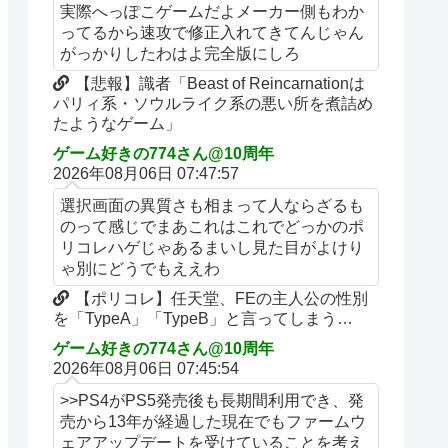
実際へっぽこゲームだよメーカー側もわか
ってるから速攻で修正入れてきてんじゃん
がっかりしたわはよ完全版にしろ
【悲報】識者「Beast of Reincarnationは
パリィ系・ソウルライク系の悪い所を煮詰め
たようなゲーム」
ゲーム好きの774さん@10周年
2026年08月06日 07:47:57
選択画面の異質さも相まって人ならざるも
のって感じでまあこれはこれでどっかのポ
リコレハゲじゃあるまいし見た目がよけり
ゃ別にどうでもええわ
【ポリコレ】任天堂、FEの主人公の性別
を「TypeA」「TypeB」と言ってしまう…
ゲーム好きの774さん@10周年
2026年08月06日 07:45:54
>>PS4がPS5発売後も長期間利用でき、発
売から13年が経過した現在でもファームウ
ェアアップデートを受けていることを考え