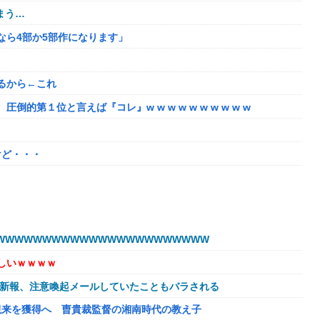
まう…
るなら4部か5部作になります」
るから←これ
第１位と言えば『コレ』w w w w w w w w w w
けど・・・
販売する
たちびっ子集団が世界をメロメロに
WWWWWWWWWWWWWWWWWWWWWW
始める
しいｗｗｗｗ
的暴言を吐く会社男たち！裏で告発した結果、部署解体＆異動で減
球新報、注意喚起メールしていたこともバラされる
欠如してる
視来を獲得へ 曺貴裁監督の湘南時代の教え子
トで見るな！」と絡まれた→「Netflixですが…？」と返したら