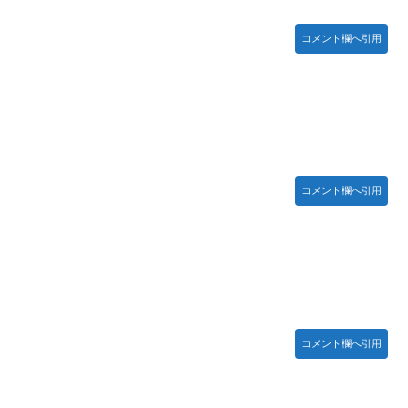
んてデマ！50分いたぞ😡」 →しかし事実上の視察は数分で正解
コメント欄へ引用
守備、ガチでヤバ過ぎる…」→「のび太レベルの守備ｗｗ」＝韓国
18440 ギフト52564 18:15～
て」 ← これ
.E.W】
コメント欄へ引用
)━━━━!!
アニメ調】 Part 3
コメント欄へ引用