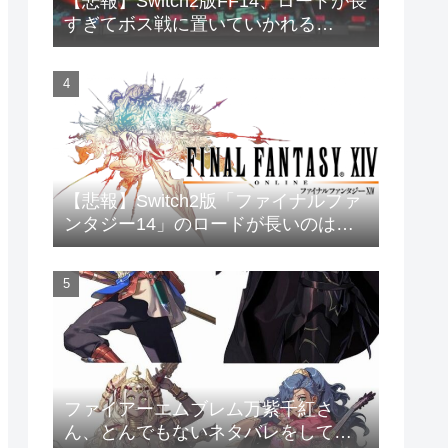
【悲報】Switch2版FF14、ロードが長
すぎてボス戦に置いていかれる…
【悲報】Switch2版「ファイナルファ
ンタジー14」のロードが長いのは不
具合
ファイアーエムブレム万紫千紅さ
ん、とんでもないネタバレをしてし