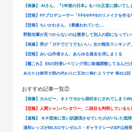
【画像】 AIさん、『1年後の日本』をバカ正直に描いてし
【悲報】FFプロデューサー「FF6やFF8のリメイクを作
【悲報】ちいかわさん、1番嫌われていた…
野獣先輩が見つからないのは整形して別人の顔になってい
【画像】男が「ガチでどうでもいい」女の報告ランキング、圧倒的
【悲報】みい山作者さん、あらゆる過去を消しまくる
【艦これ】 E5の対潜レベリング用に装備調整してるんだ
あなたは衛宮士郎の代わりに五次に挑むようです 第411話
【悲報】バンダイ、とんでもないガシャポンを1500円で
おすすめ記事一覧②
海外「世界で日本を死守するぞ！」 日本の消防署を訪れ
【画像】カルビー、ネトウヨから袋叩きにされてしまうWW
【悲報】若者「転勤とか無理」→企業、ついに制度を変え
【悲報】人間シャンパンタワー、二段目も判明しているら
病気でウィッグと知った途端、女性社員を無視＆最低の性
【速報】 キチ団体に言い訳講演させていたのがバレた琉
給の地獄を見ることにｗｗ←人として最低限の倫理観すら
浦和レッズがMLSロサンゼルス・ギャラクシーのDF山根
通学電車でイキリオタク3人組にイヤホン抜かれて「違法サイ