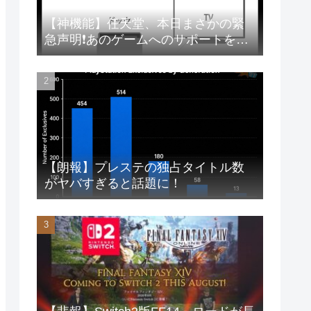
【神機能】任天堂、本日まさかの緊
急声明❗あのゲームへのサポートを徹
底
【朗報】プレステの独占タイトル数
がヤバすぎると話題に！