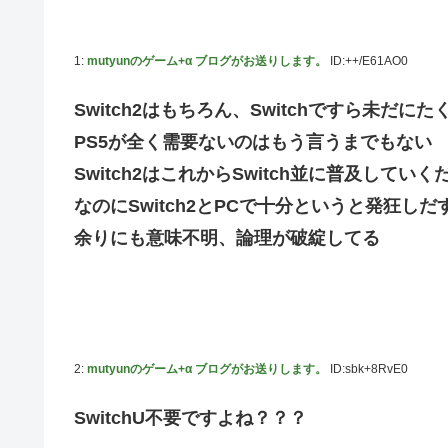
【艦これ】酔って妹に絡むアブルッツィ 他
【艦これ】今回のかわいい大賞は決まった
1:
mutyunのゲーム+α ブログがお送りします。
ID:++/E61AO0
【艦これ】ジャージ鹿島 他
Switch2はもちろん、Switchですら未
PS4「アイマススターリットシーズン」最新PV「新曲:夏の
PS5が全く需要ないのはもう言うまでもない
連合のモルモット部隊の部隊長になりました 第42話
Switch2はこれからSwitch並に普及していく
【HUNTER×HUNTER】センリツが本気を出せば、BW
なのにSwitch2とPCで十分というと発狂し
【朗報】 任天堂、microSD Expressを普及させてしまう
余りにも意味不明、論理が破綻してる
【デレマス】 橘ありす「あなたの瞳には」
ヴィクターはエインフェリアを集めるようです 第75話
お前らが思うバカゲーて何？
『ゼルダの伝説BotW』が出て10年になろうとしてるけ
2:
mutyunのゲーム+α ブログがお送りします。
ID:sbk+8RvE0
成人向けゲーム『ヤリステ メスブター』開発者絶望、銀行
義務あり
SwitchU不要ですよね？？？
【画像】泉「セラス！開けてくれ！セラァス!!」【ラブラ