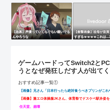
【急募】声優っていくらぐらい稼いでる
【衝撃画像】祖母が昔買
んやろうな
すぎるｗｗｗｗこれは…
ゲームハードってSwitch2
うとなぜ発狂しだす人が出てく
おすすめ記事一覧①
【画像】兄さん「日本行ったら絶対食うべきプリンがこれ
【画像】激エロ体操服JKさん、体育祭でドスケベ駅弁姿
任天堂、崩壊