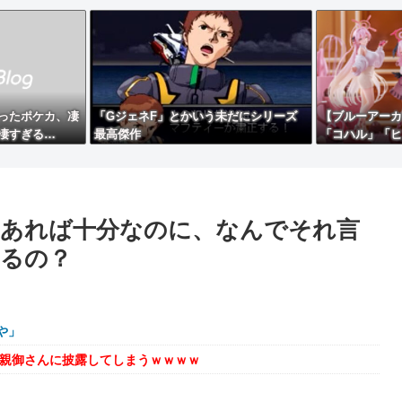
ったポケカ、凄
「GジェネF」とかいう未だにシリーズ
【ブルーアーカ
凄すぎる…
最高傑作
「コハル」「ヒ
py Valenti
【彩色原型公開
とPCあれば十分なのに、なんでそれ言
るの？
や」
を親御さんに披露してしまうｗｗｗｗ