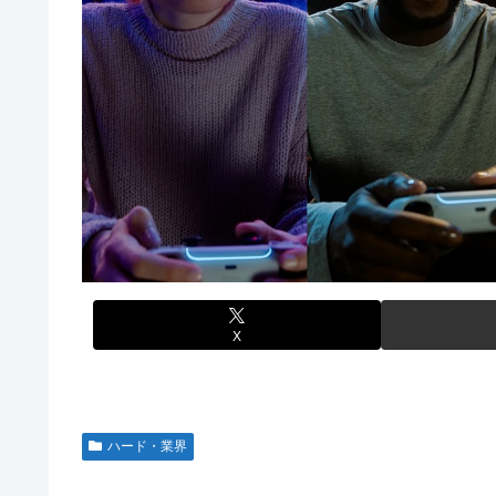
【悲報】サイゼ絵師、アカウント停止に追い込まれるwww
るとアホほど時間かかる？
刈川くるみアナ ノースリーブの巨乳！！
【艦これ】酔って妹に絡むアブルッツィ 他
【艦これ】ジャージ鹿島 他
【艦これ】今回のかわいい大賞は決まった
堀江由衣(49)がまだ誰のものでもないという現実ｗｗｗｗ
パチンコ代を稼ぐ為に白タクやってた82歳のおじいちゃ
【画像】みい山作者、結構ヤバい事態になる。とんでもな
実際のところ中国って日本をどうしたいんやろな？
【ウマ娘】なんだかんだ人はダイワスカーレットに帰って
体調不良で休んでパチンコ通ってたら、数十日単位の証拠
「X-Men ’97」シーズン２ ８話 感想まとめ
内閣広報官「高市総理が避難所を３分しか視察しなかったな
【ウマ娘】ライトオはこういう事言う
「サカモトデイズ」最新話、ついに新旧ORDERが集結し
【ガンプラ再販】 HG「ジェスタ (シェザール隊仕様 A班装
X
始】
【アイマス】 アイドル達が雑談してるだけ【モバマス】
【朗報】メディア「PS6発売後もPS5はまだまだ現役」
ハード・業界
【艦これ】みんなもう終わってそうだから聞くんだけど E
るとアホほど時間かかる？