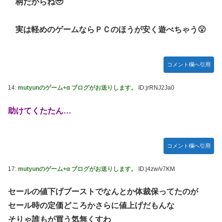
柄だからね🥹
実は軽めのゲームならＰＣのほうが安く遊べちゃう😮
コメント欄へ引用
14:
mutyunのゲーム+α ブログがお送りします。
ID:jrRNJ2Ja0
助けてくたたん…
コメント欄へ引用
17:
mutyunのゲーム+α ブログがお送りします。
ID:j4zw/v7KM
セールの値下げブーストでなんとか体裁保ってたのが
セール時の定価どころかさらに値上げだもんな
そりゃ誰もが買う気無くすわ