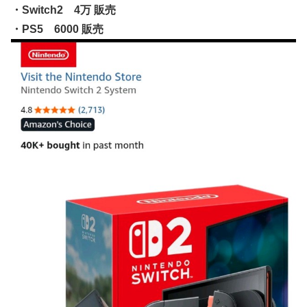
どハマり「今では毎晩1時間くらい見ながら入眠していま
リエKD（北電子）」が検定通過
・Switch2 4万 販売
す」
・PS5 6000 販売
伊藤裕樹、次戦勝利でタイトルマッチへ
【ウマ娘】セイちゃんの攻撃力を見よ！！！
【画像】韓国人「日本人の間で『女が破滅的な人生を送るの
を楽しむ陰湿な趣味』が流行っている」119万バズ
【ワンピース】ゾロ「女だぞ」エネル「見ればわかる」←こ
こ好きすぎるｗｗｗｗｗｗｗｗｗｗｗｗｗ
【艦これ】なんか調べたらE5めちゃくちゃ対地艦使うや
ん・・・
【名探偵プリキュア】明智が変身できた理由、謎すぎる…
欧州「日本だけ反則だろ…」 世界の『日本びいき』にヨー
ロッパ全土から不満の声
【艦これ】E5-4をウイニングランって言ったやつ誰や
【画像】ハンターハンターの人気キャラ3人、メイドフィギ
ュアになってしまうｗｗｗ
【ウマ娘】セイちゃんの攻撃力を見よ！！！