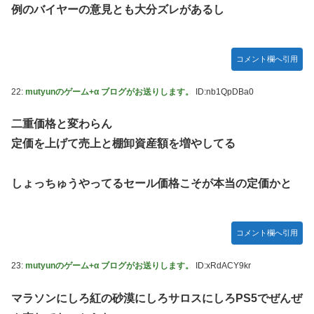
例のバイヤーの意見とも大分ズレがあるし
コメント欄へ引用
22:
mutyunのゲーム+α ブログがお送りします。
ID:nb1QpDBa0
二重価格と変わらん
定価を上げて売上と棚卸資産額を増やしてる
しょっちゅうやってるセール価格こそが本当の定価かと
コメント欄へ引用
23:
mutyunのゲーム+α ブログがお送りします。
ID:xRdACY9kr
マラソンにしろ紅の砂漠にしろサロスにしろPS5でぜんぜ