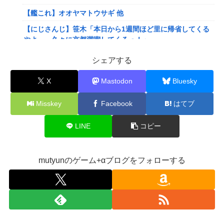
【艦これ】オオヤマトウサギ 他
【にじさんじ】笹木「本日から1週間ほど里に帰省してくる
やよ～。久々に京都満喫してくるっ！」
【にじさんじ】ののは、初の後輩コラボ！あゆゆとおはなし
シェアする
「なかよくなれるかな？！」【8/7(金)20:00】
X
Mastodon
Bluesky
【VTuber】Google Play初のトーク番組「選抜！推しナイ
ン発表会」発表へ！8名が推しキャラクターの魅力を語り合
Misskey
Facebook
はてブ
う【8/6(木)18:00】
【悲報】人気配信者「はっきり言う、ジャングリア沖縄ほん
LINE
コピー
とーーーーーーーーにおもんない！！！！」→炎上
【衝撃】クルタ族虐 殺の犯人、ツェリードニヒで確定！ク
ロロの演劇のせいで2人も無駄死ににwwww
mutyunのゲーム+αブログをフォローする
【画像】石川佳純さん(31)の体、エッッッッッッッッッッッ
ッッッッッッ！
【速報】熊本イオンモール、爆発の原因は『これ』の可能性
【悲報】高市早苗に逆らった財務官僚、異例の左遷ｗｗｗｗ