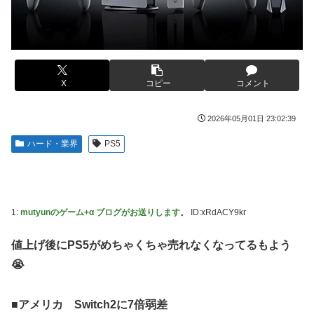
下ネタを連発するｗｗｗｗｗ
被災地・熊本、泥酔者の通報が止まらず県警が異例のお願い
【悲報】有名漫画家、がんを公表「大腸癌になってしまいま
20代「50年ローンでええやろ」←これマジ？？？
した。肝臓に転移も見られてステージ4です」
【画像】「マスク美人さん、また我々を欺く」←海外でも流
【画像】 AI「写真の背景削除？ガンプラの箱追加しといて
行りだした結果がこちらw w w w w w w
あげよ????」
X
コピー
コメント
メトロイドプライム4 新品が2999円に…
やる夫のダンジョン運営記183-雑談所ネタ118 懺悔小ネタ
「創刻のファイアホイール」+埋めネタ「ファイアホイール
【画像】日焼け口リの締まったお尻っていいよね！ｗｗｗｗ
2026年05月01日 23:02:39
TCG・その後」
ｗ
ハード・業界
PS5
海外「全部日本の真似だったのか…」 日本の普通のテレビ
欧州「日本だけ反則だろ…」 世界の『日本びいき』にヨー
番組が最新SNSの数十年先を行っていたと話題に
ロッパ全土から不満の声
羽田ニアミス搭乗の中国人「補償も見舞いもない」中国ネッ
思い通りに動かない熊本被災者に左派が我慢ならなくなった
ト「いや要らんやろ」
模様、避難所で苦しむ被災者に対して……
1:
mutyunのゲーム+α ブログがお送りします。
ID:xRdACY9kr
【画像】お前らこの超美人容疑者が、整形か否か判定し
大日本帝国陸軍「侵攻できたとして、食糧どうすんだよ」大
値上げ後にPS5がめちゃくちゃ売れなくなってるもよう
て！！→画像がこちらw w w w w w w w w w
本営「現地調達」陸軍「え？」
😭
【爆笑動画】ママさん「新しい洗濯機買って1発目に回した
【NBA】エンビードが新シーズンに向けての好調ぶりを披
らコレw」←こwれwはw w w w w w w w w w
露 なお足の状態の方を心配されてしまう
■アメリカ Switch2に7倍弱差
【ホロライブ】アキロゼ、映画をきっかけに「ちいかわ」に
「Sゴーゴージャグラー4KT（北電子）」「Lライザのアト