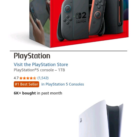
【ミリマス】6年後のアイドル達はどんな感じになってるん
だろう
【FF16】 「ファイナルファンタジー16」発売日が6/22に決
定＆最新PV公開！思ったより発売早い…もう半年後か！
【デレマス】 和久井留美「夢を作って、いつか遊んで」
ドンキのうなぎ食べた14人が食中毒…3歳児から75歳まで被
害
「日本放送協会です」と名乗る男にドアを開けたら地獄…テ
レビもないのに居座り脅迫してきたNHK集金人を警察に通報
して黙らせた←警察官の神対応に感謝しかない
参政党・神谷代表、高市政権の食料品減税を「天下の愚策」
と一刀両断
福岡県議会「海外旅行じゃない、海外活動だ！」→視察費
2.65億円公開で再炎上ｗｗｗ
【艦これ】 E3-4のラスダンは航空優勢は取るの？取らない
の？
【デレマス】 紗南「アイドルに似合うポケモン？」