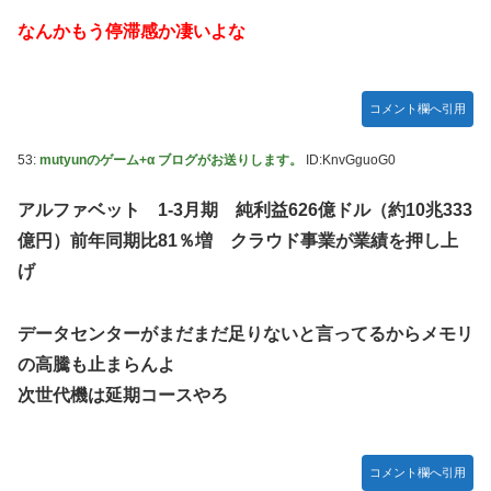
なんかもう停滞感か凄いよな
コメント欄へ引用
53:
mutyunのゲーム+α ブログがお送りします。
ID:KnvGguoG0
アルファベット 1-3月期 純利益626億ドル（約10兆333
億円）前年同期比81％増 クラウド事業が業績を押し上
げ
データセンターがまだまだ足りないと言ってるからメモリ
の高騰も止まらんよ
次世代機は延期コースやろ
コメント欄へ引用