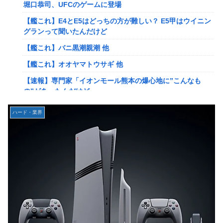
岡田斗司夫「人間の本音としてブサイクを見たら不愉快にな
堀口恭司、UFCのゲームに登場
る。この責任をどうとるんだ」
【艦これ】E4とE5はどっちの方が難しい？ E5甲はウイニン
【速報】ルフィの幹部、懲役20年に決定する←コレは妥当
グランって聞いたんだけど
か？？？？？？？
【艦これ】バニ黒潮親潮 他
【NGS】ルーサー緊急、新武器、東方コラボ、EXレベル
【艦これ】オオヤマトウサギ 他
40… 8/5はアップデート盛り沢山！？貴様ら何から始める？
( •᷄ὤ•᷅ )
【速報】専門家「イオンモール熊本の爆心地に”こんなも
の”があったんだけど…」
ヨーロッパが右翼政党の党員から銀行口座を作る権利を剥
奪、そのせいで皮肉すぎる展開に突入しており……
【画像】かつて天下を獲っていたYouTuberの現在ｗｗｗｗ
ハード・業界
【ウマ娘】ケンタ？のシオン
【悲報】映画館の客、ほぼバイオテロレベルのやらかしで観
客が避難する事態にｗｗｗｗ
韓国人「海上自衛隊護衛艦ちょうかいによるトマホーク巡航
ミサイルの実射試験に韓国人が衝撃！」→「着々と進む最新
【警告】社会人「スムージーにキウイ皮ごと入れよ。これ美
鋭の防衛装備‥」
容にいいんだよね〜」→ 結果…
【画像】かつて天下を獲っていたYouTuberの現在ｗｗｗｗ
【悲報】有名漫画家、がんを公表「大腸癌になってしまいま
した。肝臓に転移も見られてステージ4です」
【悲報】コレコレ、月収1億円ｗｗｗそりゃ外出るのにボデ
ィガードつけるわ…
【衝撃】ハンターハンター、とんでもねえ伏線が発掘され
る。クルタ族の虐殺犯人がツェリードニヒだった模様！
【悲報】福岡の電車、完全にやらかす。構内アナウンスでド