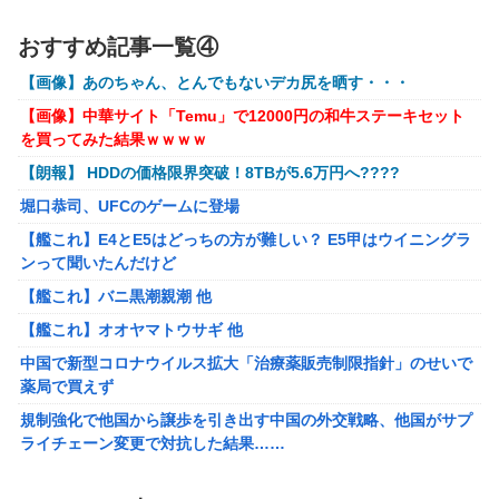
【画像】∧∨の設定みたいな野球部女子マネージャーが発見され
【艦これ】 E3-4のラスダンは航空優勢は取るの？取らない
るwwwwww
おすすめ記事一覧④
の？
【アークナイツ】Cutiesシリーズ「アンジェリーナ」「テキー
【画像】あのちゃん、とんでもないデカ尻を晒す・・・
ラ」デフォルメフィギュア【予約開始】
メトロイドプライム4 新品が2999円に…
【画像】中華サイト「Temu」で12000円の和牛ステーキセット
【アズールレーン】グッスマ上海「大鳳：プライベート・クォー
百合子「隣に座る貴女」【ミリマス】
を買ってみた結果ｗｗｗｗ
ターズVer.」フィギュア【原型公開】
【VTuber】Google Play「選抜！推しナイン発表会」出演
【朗報】 HDDの価格限界突破！8TBが5.6万円へ????
【ガンダムSEED】バンプレスト「ラクス・クライン」「カガ
者発表！『にじだけと思ってたけど座長と除夜のケツおるや
リ・ユラ・アスハ」プライズフィギュア【彩色原型公開】
んけ』
堀口恭司、UFCのゲームに登場
【艦これ】E4とE5はどっちの方が難しい？ E5甲はウイニングラ
【艦これ】E4とE5はどっちの方が難しい？ E5甲はウイニングラ
『ほの暮しの庭』Switch2版 21,965本、Switch版 12,458本
ンって聞いたんだけど
ンって聞いたんだけど
【艦これ】バニ黒潮親潮 他
【艦これ】バニ黒潮親潮 他
【艦これ】オオヤマトウサギ 他
【艦これ】オオヤマトウサギ 他
【悲報】アメリカで今も続いてる近親相姦の一族がやばすぎる
中国で新型コロナウイルス拡大「治療薬販売制限指針」のせいで
薬局で買えず
【悲報】高市政権「永住許可厳格化するわ」外国人さん「もう日
本ええわ…」
規制強化で他国から譲歩を引き出す中国の外交戦略、他国がサプ
ライチェーン変更で対抗した結果……
【画像あり】えっ、ワイ氏の「貯金」・・・多すぎ・・・？
福岡県議会「海外旅行じゃない、海外活動だ！」→視察費2.65億
【悲報】ワイのせいで会社を辞めた新人が「3人」もいたことが