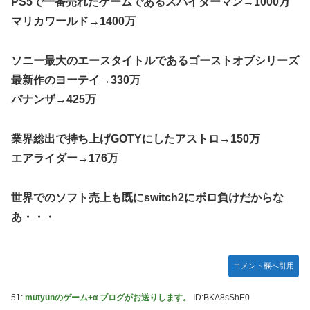
PS5で一番売れたゲームであるスパイダーマン→1000万
マリカワールド→1400万
ソニー最大のエースタイトルであるゴーストオブシリーズ
最新作のヨーテイ→330万
バナンザ→425万
業界総出で持ち上げGOTYにしたアストロ→150万
エアライダー→176万
世界でのソフト売上も既にswitch2にボロ負けだからな
あ・・・
コメント欄へ引用
51:
mutyunのゲーム+α ブログがお送りします。
ID:BKA8sShE0