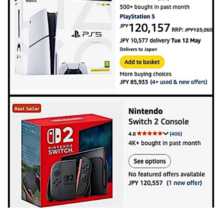
韓国人「どうやら五輪サッカー日韓戦でも審判の接待があっ
た模様…」→「メダル剥奪なのでは…？（ﾌﾞﾙﾌﾞﾙ」＝韓国の
反応
ハロプロ恵体ランキングTOP10
一ノ瀬美空ちゃん、イワシの三枚おろしに挑戦！！！【乃木
坂46】
新体操で国体1位！ ついに現れた”リアル浅倉南ちゃん”
初めての水着グラビアを独占スクープ！
なんで今日の始球式に限って、瀬戸口心月ちゃんはミニスカ
じゃなくてダサいズボンなんだよ！
【悲報】韓国サッカー 国際試合で審判買収(性接待)をして
た模様
wwwwwwwwwwwwwwwwwwwwwwwwwwwwwwwwww
wwwwwwwwwwwwwww