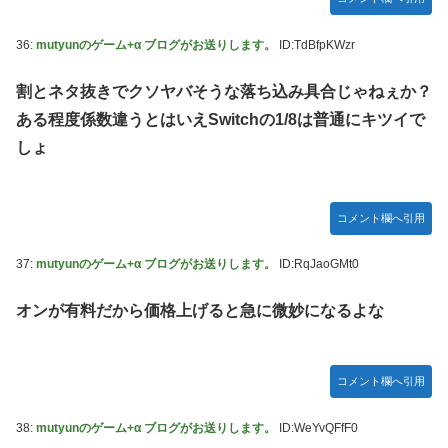
36:
mutyunのゲーム+α ブログがお送りします。
ID:TdBfpKWzr
割とネタ抜きでクソヤバそうな落ち込み具合じゃねぇか？
ある程度係数違うとはいえSwitchの1/8は普通にキツイで
しょ
コメント欄へ引用
37:
mutyunのゲーム+α ブログがお送りします。
ID:RqJaoGMt0
オンが有料だから価格上げると急に微妙になるよな
コメント欄へ引用
38:
mutyunのゲーム+α ブログがお送りします。
ID:WeYvQFfF0