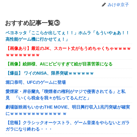
ｗｗｗｗ
みけ＠京子
【閲覧注意】元臆女キャバ嬢の首吊り自●配信、拡散されま
くって終わるｗｗｗｗｗｗｗ
おすすめ記事一覧③
【悲報】女子自転車競技、ブラに綿を詰めまくって空気抵抗
ベヨネッタ「ここらか出してぇ！！」ホムラ「もういやぁあ！！
を減らすチート技が発覚ｗｗｗ
高性能ゲーム機に行かせてぇ！」
【動画】大阪府警に射殺されたオッサン、めちゃめちゃ苦し
【画像あり】最近のJK、スカート丈がもうめちゃくちゃｗｗｗｗ
そうに死ぬ
ｗｗｗｗｗｗｗｗ
【悲報】黒人、卑怯すぎて炎上するｗｗｗｗ
【画像】絵師様、AIにビビりすぎて絵が目茶苦茶になる
【画像】井口裕香(36)、タンクトップがはち切れそうなくら
【爆益】 ワイのNISA、限界突破ｗｗｗｗｗｗ
いデカイｗｗｗｗｗｗｗｗｗｗｗ
堀口恭司、UFCのゲームに登場
【画像】 AI「写真の背景削除？ガンプラの箱追加しといて
愛煙家・岸谷蘭丸「喫煙者の権利がマジで侵害されてる」と私
あげよ????」
見 「いくら税金を我々が払ってるんだと」
【ホロライブ】アキロゼ、映画をきっかけに「ちいかわ」に
劇場版映画ちいかわTHE MOVIE、明日興行収入1兆円突破が確実
どハマり「今では毎晩1時間くらい見ながら入眠していま
にｗｗｗｗｗｗｗｗｗｗｗｗ ｗ
す」
【悲報】クラシックオーケストラ、ゲーム音楽をやらないとガラ
【FF16】 「ファイナルファンタジー16」発売日が6/22に決
ガラになり終わる・・・
定＆最新PV公開！思ったより発売早い…もう半年後か！