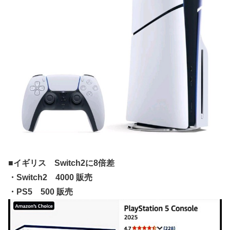
Switch2版『モンハンワイルズ』の動作環境が判明！
連合のモルモット部隊の部隊長になりました 第45話
メトロイドプライム4 新品が2999円に…
【デレマス】 橘ありす「あなたの瞳には」
『ほの暮しの庭』パケ版初週売上、Switch2版「21965本」
Switch版「12458本」
百合子「隣に座る貴女」【ミリマス】
上國料萌衣ちゃん、留学中にマックのバイトに応募するも書
類選考で落とされてしまう
【VTuber】Google Play「選抜！推しナイン発表会」出演
■イギリス Switch2に8倍差
者発表！『にじだけと思ってたけど座長と除夜のケツおるや
んけ』
・Switch2 4000 販売
・PS5 500 販売
実証実験都市「ウーブン・シティ」が一般の居住希望者の募
集開始 すでにトヨタ関係者が居住
『ほの暮しの庭』Switch2版 21,965本、Switch版 12,458本