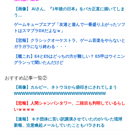
【画像】 AIさん、『1年後の日本』をバカ正直に描いてしま
う…
ゲームキューブエアプ「友達と遊んで一番盛り上がったソフ
トはスマブラDXだよなｗ」
【悲報】クラシックオーケストラ、ゲーム音楽をやらないと
ガラガラになり終わる・・・
【艦これ】E4とE5はどっちの方が難しい？ E5甲はウイニン
グランって聞いたんだけど
【艦これ】バニ黒潮親潮 他
おすすめ記事一覧②
【艦これ】オオヤマトウサギ 他
【画像】カルビー、ネトウヨから袋叩きにされてしまう
【艦これ】授業中に居眠りふぶき 他
WWWWWWWWWWWWWWWWWWWWWWWW
【画像】令和最新版のあのちゃん、可愛過ぎてワイらにブッ
【悲報】人間シャンパンタワー、二段目も判明しているらし
刺さりまくりw w w w w w
いｗｗｗｗ
【爆笑動画】ママさん「新しい洗濯機買って1発目に回した
【速報】 キチ団体に言い訳講演させていたのがバレた琉球
らコレw」←こwれwはw w w w w w w w w w
新報、注意喚起メールしていたこともバラされる