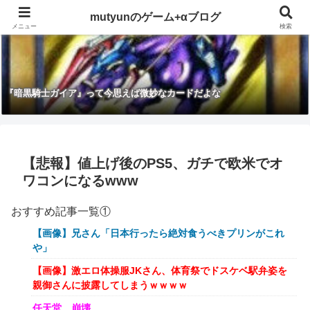
mutyunのゲーム+αブログ
メニュー
検索
『暗黒騎士ガイア』って今思えば微妙なカードだよな
【悲報】値上げ後のPS5、ガチで欧米でオ
ワコンになるwww
おすすめ記事一覧①
【画像】兄さん「日本行ったら絶対食うべきプリンがこれ
や」
【画像】激エロ体操服JKさん、体育祭でドスケベ駅弁姿を
親御さんに披露してしまうｗｗｗｗ
任天堂、崩壊