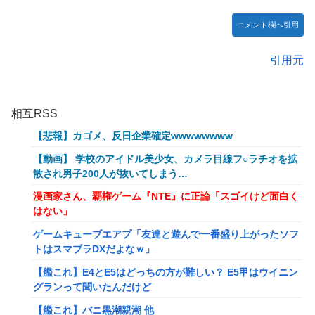
コメント欄へ引用
引用元
相互RSS
【悲報】カゴメ、反日企業確定wwwwwwww
【動画】 学校のアイドル美少女、カメラ目線フ○ラチオを拡
散され男子200人が抜いてしまう…
漫画家さん、覇権ゲーム『NTE』に正論「スゴイけど面白く
はない」
ゲームキューブエアプ「友達と遊んで一番盛り上がったソフ
トはスマブラDXだよなｗ」
【艦これ】E4とE5はどっちの方が難しい？ E5甲はウイニン
グランって聞いたんだけど
【艦これ】バニ黒潮親潮 他