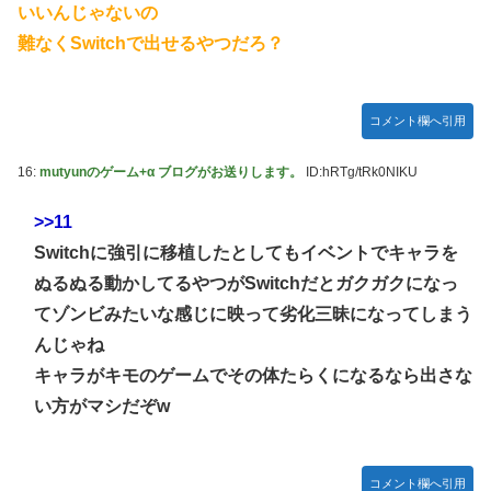
いいんじゃないの
難なくSwitchで出せるやつだろ？
コメント欄へ引用
16:
mutyunのゲーム+α ブログがお送りします。
ID:hRTg/tRk0NIKU
>>11
Switchに強引に移植したとしてもイベントでキャラを
ぬるぬる動かしてるやつがSwitchだとガクガクになっ
てゾンビみたいな感じに映って劣化三昧になってしまう
んじゃね
キャラがキモのゲームでその体たらくになるなら出さな
い方がマシだぞw
コメント欄へ引用