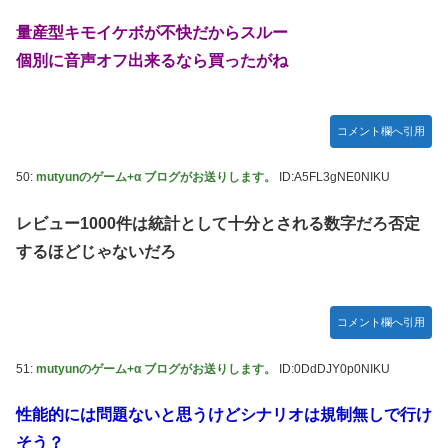
量産型キモイケボが不快だからスルー
個別に音声オフ出来るなら買ったがね
コメント欄へ引用
50:
mutyunのゲーム+α ブログがお送りします。
ID:A5FL3gNE0NIKU
レビュー1000件は統計として十分とされる数字だろ否定
するほどじゃないだろ
コメント欄へ引用
51:
mutyunのゲーム+α ブログがお送りします。
ID:0DdDJY0p0NIKU
性能的には問題ないと思うけどシナリオは規制無しで行け
そう？