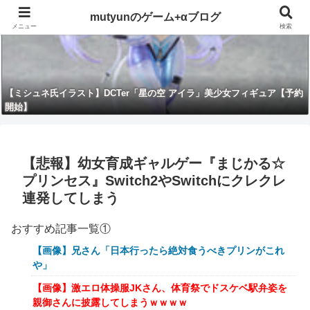
mutyunのゲーム+αブログ
メニュー
検索
【ミシュネ氏イラスト】DCTer「星の空 アイラ」美少女フィギュア【予約
開始】
【悲報】幼女育成ギャルゲー『まじかる☆
プリンセス』Switch2やSwitchにクレクレ
連発してしまう
おすすめ記事一覧①
【画像】兄さん「日本行ったら絶対食うべきプリンがこれ
や」
【画像】激エロ体操服JKさん、体育祭でドスケベ駅弁姿を
親御さんに披露してしまうｗｗｗｗ