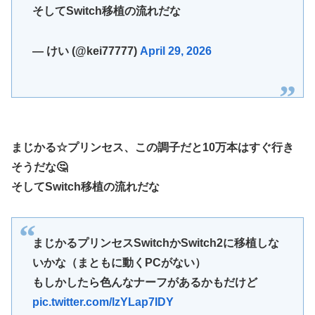
【ホロライブ】アキロゼ、映画をきっかけに「ちいかわ」に
「Sゴーゴージャグラー4KT（北電子）」「Lライザのアト
そしてSwitch移植の流れだな
どハマり「今では毎晩1時間くらい見ながら入眠していま
リエKD（北電子）」が検定通過
す」
伊藤裕樹、次戦勝利でタイトルマッチへ
— けい (@kei77777)
April 29, 2026
【ウマ娘】セイちゃんの攻撃力を見よ！！！
【画像】韓国人「日本人の間で『女が破滅的な人生を送るの
を楽しむ陰湿な趣味』が流行っている」119万バズ
【ワンピース】ゾロ「女だぞ」エネル「見ればわかる」←こ
こ好きすぎるｗｗｗｗｗｗｗｗｗｗｗｗｗ
まじかる☆プリンセス、この調子だと10万本はすぐ行き
【艦これ】なんか調べたらE5めちゃくちゃ対地艦使うや
そうだな🤔
ん・・・
そしてSwitch移植の流れだな
【名探偵プリキュア】明智が変身できた理由、謎すぎる…
欧州「日本だけ反則だろ…」 世界の『日本びいき』にヨー
ロッパ全土から不満の声
まじかるプリンセスSwitchかSwitch2に移植しな
【艦これ】E5-4をウイニングランって言ったやつ誰や
いかな（まともに動くPCがない）
もしかしたら色んなナーフがあるかもだけど
【画像】ハンターハンターの人気キャラ3人、メイドフィギ
ュアになってしまうｗｗｗ
pic.twitter.com/lzYLap7IDY