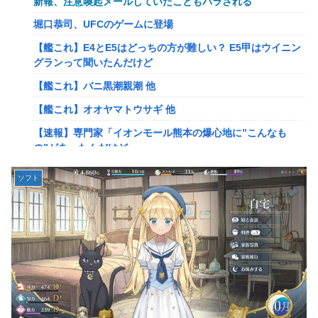
新報、注意喚起メールしていたこともバラされる
岡田斗司夫「人間の本音としてブサイクを見たら不愉快にな
堀口恭司、UFCのゲームに登場
る。この責任をどうとるんだ」
【艦これ】E4とE5はどっちの方が難しい？ E5甲はウイニン
【速報】ルフィの幹部、懲役20年に決定する←コレは妥当
グランって聞いたんだけど
か？？？？？？？
【艦これ】バニ黒潮親潮 他
【NGS】ルーサー緊急、新武器、東方コラボ、EXレベル
【艦これ】オオヤマトウサギ 他
40… 8/5はアップデート盛り沢山！？貴様ら何から始める？
( •᷄ὤ•᷅ )
【速報】専門家「イオンモール熊本の爆心地に”こんなも
の”があったんだけど…」
ヨーロッパが右翼政党の党員から銀行口座を作る権利を剥
奪、そのせいで皮肉すぎる展開に突入しており……
【画像】かつて天下を獲っていたYouTuberの現在ｗｗｗｗ
ソフト
【ウマ娘】ケンタ？のシオン
【悲報】映画館の客、ほぼバイオテロレベルのやらかしで観
客が避難する事態にｗｗｗｗ
韓国人「海上自衛隊護衛艦ちょうかいによるトマホーク巡航
ミサイルの実射試験に韓国人が衝撃！」→「着々と進む最新
【警告】社会人「スムージーにキウイ皮ごと入れよ。これ美
鋭の防衛装備‥」
容にいいんだよね〜」→ 結果…
【画像】かつて天下を獲っていたYouTuberの現在ｗｗｗｗ
【悲報】有名漫画家、がんを公表「大腸癌になってしまいま
した。肝臓に転移も見られてステージ4です」
【悲報】コレコレ、月収1億円ｗｗｗそりゃ外出るのにボデ
ィガードつけるわ…
【衝撃】ハンターハンター、とんでもねえ伏線が発掘され