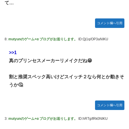
て…
コメント欄へ引用
8:
mutyunのゲーム+α ブログがお送りします。
ID:Qj1q/OP3aNIKU
>>1
真のプリンセスメーカーリメイクだね😁
割と推奨スペック高いけどスイッチ２なら何とか動きそ
うか🤔
コメント欄へ引用
3:
mutyunのゲーム+α ブログがお送りします。
ID:hRTg/tRk0NIKU