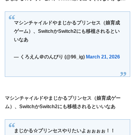
『ほの暮しの庭』Switch2版 21,965本、Switch版 12,458本
韓国人「どうやら五輪サッカー日韓戦でも審判の接待があっ
た模様…」→「メダル剥奪なのでは…？（ﾌﾞﾙﾌﾞﾙ」＝韓国の
マシンチャイルドやまじかるプリンセス（娘育成
反応
ゲーム）、SwitchかSwitch2にも移植されるとい
ハロプロ恵体ランキングTOP10
いなあ
一ノ瀬美空ちゃん、イワシの三枚おろしに挑戦！！！【乃木
坂46】
— くろえん＠のんびり (@96_ig)
March 21, 2026
新体操で国体1位！ ついに現れた”リアル浅倉南ちゃん”
初めての水着グラビアを独占スクープ！
なんで今日の始球式に限って、瀬戸口心月ちゃんはミニスカ
じゃなくてダサいズボンなんだよ！
【悲報】韓国サッカー 国際試合で審判買収(性接待)をして
マシンチャイルドやまじかるプリンセス（娘育成ゲー
た模様
wwwwwwwwwwwwwwwwwwwwwwwwwwwwwwwwww
ム）、SwitchかSwitch2にも移植されるといいなあ
wwwwwwwwwwwwwww
まじかる☆プリンセスやりたいよぉぉぉぉ！！