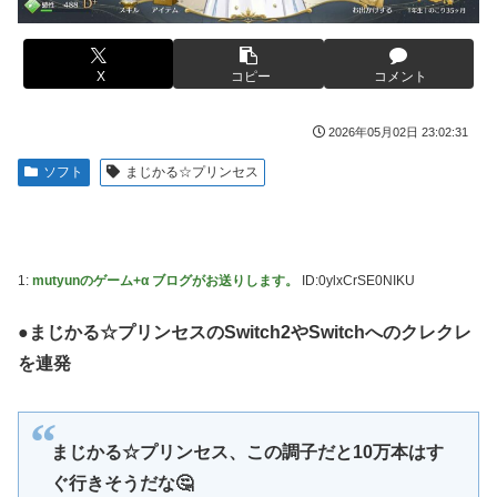
る。クルタ族の虐殺犯人がツェリードニヒだった模様！
【悲報】福岡の電車、完全にやらかす。構内アナウンスでド
下ネタを連発するｗｗｗｗｗ
被災地・熊本、泥酔者の通報が止まらず県警が異例のお願い
【悲報】有名漫画家、がんを公表「大腸癌になってしまいま
X
コピー
コメント
20代「50年ローンでええやろ」←これマジ？？？
した。肝臓に転移も見られてステージ4です」
【画像】「マスク美人さん、また我々を欺く」←海外でも流
【画像】 AI「写真の背景削除？ガンプラの箱追加しといて
2026年05月02日 23:02:31
行りだした結果がこちらw w w w w w w
あげよ????」
ソフト
まじかる☆プリンセス
メトロイドプライム4 新品が2999円に…
やる夫のダンジョン運営記183-雑談所ネタ118 懺悔小ネタ
「創刻のファイアホイール」+埋めネタ「ファイアホイール
【画像】日焼け口リの締まったお尻っていいよね！ｗｗｗｗ
TCG・その後」
ｗ
海外「全部日本の真似だったのか…」 日本の普通のテレビ
欧州「日本だけ反則だろ…」 世界の『日本びいき』にヨー
1:
mutyunのゲーム+α ブログがお送りします。
ID:0ylxCrSE0NIKU
番組が最新SNSの数十年先を行っていたと話題に
ロッパ全土から不満の声
●まじかる☆プリンセスのSwitch2やSwitchへのクレクレ
羽田ニアミス搭乗の中国人「補償も見舞いもない」中国ネッ
思い通りに動かない熊本被災者に左派が我慢ならなくなった
ト「いや要らんやろ」
模様、避難所で苦しむ被災者に対して……
を連発
【画像】お前らこの超美人容疑者が、整形か否か判定し
大日本帝国陸軍「侵攻できたとして、食糧どうすんだよ」大
て！！→画像がこちらw w w w w w w w w w
本営「現地調達」陸軍「え？」
まじかる☆プリンセス、この調子だと10万本はす
【爆笑動画】ママさん「新しい洗濯機買って1発目に回した
【NBA】エンビードが新シーズンに向けての好調ぶりを披
らコレw」←こwれwはw w w w w w w w w w
露 なお足の状態の方を心配されてしまう
ぐ行きそうだな🤔