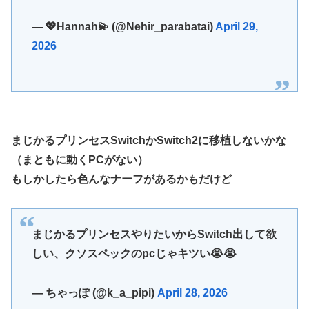
【ウマ娘】セイちゃんの攻撃力を見よ！！！
— 💖Hannah💫 (@Nehir_parabatai)
April 29,
【ミリマス】6年後のアイドル達はどんな感じになってるん
だろう
2026
【FF16】 「ファイナルファンタジー16」発売日が6/22に決
定＆最新PV公開！思ったより発売早い…もう半年後か！
【デレマス】 和久井留美「夢を作って、いつか遊んで」
ドンキのうなぎ食べた14人が食中毒…3歳児から75歳まで被
害
まじかるプリンセスSwitchかSwitch2に移植しないかな
（まともに動くPCがない）
「日本放送協会です」と名乗る男にドアを開けたら地獄…テ
レビもないのに居座り脅迫してきたNHK集金人を警察に通報
もしかしたら色んなナーフがあるかもだけど
して黙らせた←警察官の神対応に感謝しかない
参政党・神谷代表、高市政権の食料品減税を「天下の愚策」
と一刀両断
まじかるプリンセスやりたいからSwitch出して欲
福岡県議会「海外旅行じゃない、海外活動だ！」→視察費
しい、クソスペックのpcじゃキツい😭😭
2.65億円公開で再炎上ｗｗｗ
【艦これ】 E3-4のラスダンは航空優勢は取るの？取らない
— ちゃっぽ (@k_a_pipi)
April 28, 2026
の？