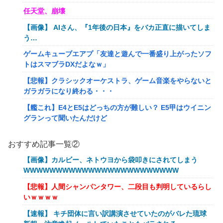
任天堂、崩壊
【画像】 AIさん、『1年後の日本』をバカ正直に描いてしま
う…
ゲームキューブエアプ「友達と遊んで一番盛り上がったソフ
トはスマブラDXだよなｗ」
【悲報】クラシックオーケストラ、ゲーム音楽をやらないと
ガラガラになり終わる・・・
【艦これ】E4とE5はどっちの方が難しい？ E5甲はウイニン
グランって聞いたんだけど
【艦これ】バニ黒潮親潮 他
おすすめ記事一覧②
【艦これ】オオヤマトウサギ 他
【画像】カルビー、ネトウヨから袋叩きにされてしまう
【艦これ】授業中に居眠りふぶき 他
WWWWWWWWWWWWWWWWWWWWWWWW
【画像】令和最新版のあのちゃん、可愛過ぎてワイらにブッ
【悲報】人間シャンパンタワー、二段目も判明しているらし
刺さりまくりw w w w w w
いｗｗｗｗ
【爆笑動画】ママさん「新しい洗濯機買って1発目に回した
【速報】 キチ団体に言い訳講演させていたのがバレた琉球
らコレw」←こwれwはw w w w w w w w w w