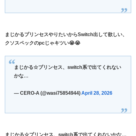
【デレマス】 紗南「アイドルに似合うポケモン？」
Switch2版『モンハンワイルズ』の動作環境が判明！
連合のモルモット部隊の部隊長になりました 第45話
まじかるプリンセスやりたいからSwitch出して欲しい、
メトロイドプライム4 新品が2999円に…
クソスペックのpcじゃキツい😭😭
【デレマス】 橘ありす「あなたの瞳には」
『ほの暮しの庭』パケ版初週売上、Switch2版「21965本」
Switch版「12458本」
まじかる☆プリンセス、switch系で出てくれない
百合子「隣に座る貴女」【ミリマス】
かな…
上國料萌衣ちゃん、留学中にマックのバイトに応募するも書
類選考で落とされてしまう
— CERO-A (@wasi75854944)
April 28, 2026
【VTuber】Google Play「選抜！推しナイン発表会」出演
者発表！『にじだけと思ってたけど座長と除夜のケツおるや
んけ』
実証実験都市「ウーブン・シティ」が一般の居住希望者の募
集開始 すでにトヨタ関係者が居住
まじかる☆プリンセス、switch系で出てくれないかな…