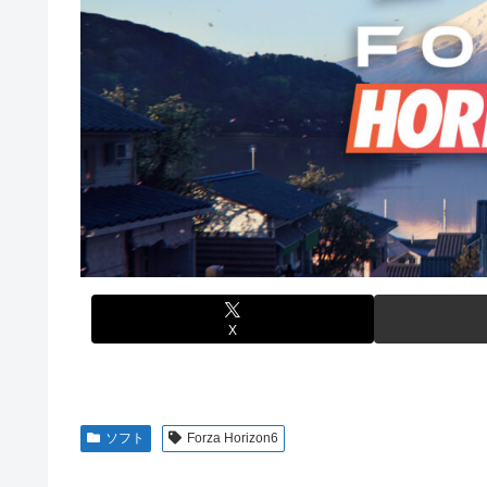
【艦これ】E3-4のラスダンは航空優勢は取るの？取らない
秋田県職員さん、会見をバスローブ＆喫煙スタイルで対応
【悲報】元ジャンポケ斉藤の被害女性「事件で知名度を上げ
【衝撃】ジャンポケ斉藤の被害女性「バウムクーヘン売った
じた」
てさ…
白戸ゆめのアナ セクシーニットのノースリーブ巨乳！！【
海外「全部日本の真似だったのか…」 日本の普通のテレビ
【ウマ娘】海外トレによるライトハローさんとの最高の夜
【悲報】ロシア、じわじわと逝き始める
【画像】70年代の漫画、あまりにも時代を先取りしすぎて
【動画】ロシア軍のドローンをネット発射装置で撃墜する
【動画】地震発生時の熊本総合病院の手術室の様子が(((ﾟДﾟ)
首相官邸、高市首相の熊本訪問の感動BGM付きムービー
【艦これ】これがラ級ちゃんの水着modeか・・・！
【朗報】ワンピースのミホークとビスタさん、遥かにミホ
【ウマ娘】セイちゃんの攻撃力を見よ！！！
X
【悲報】「HUNTER×HUNTER」のビヨンド=ネテロさ
【動画】地震発生時の熊本総合病院の手術室の様子が(((ﾟДﾟ)
亡き叔母の遺書「実は17年前に従兄弟と赤ちゃんを交換
ソフト
Forza Horizon6
迎えて婚約者呆然←家族の絆が深すぎて修羅場にならんか