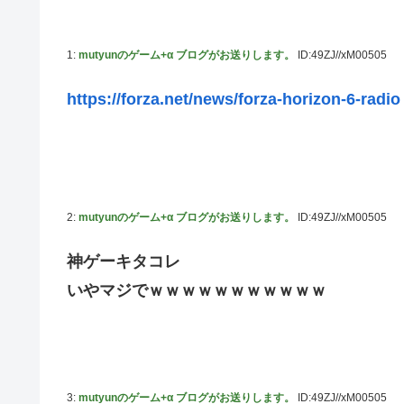
高配当をうたった「みんなで大家さん」→実態は2881億
【動画】高速道路を走行中の車からリアガラスが飛んでくる事
1:
mutyunのゲーム+α ブログがお送りします。
ID:49ZJ//xM00505
「ドラゴンボール」新作TVアニメが7月から放送されるぞ
【デレマス】 810プロエアコン騒動【ぷちかれシリーズ】
https://forza.net/news/forza-horizon-6-radio
【〈物語〉シリーズ】 セガ「忍野忍」「斧乃木余接」プ
やる夫のダンジョン運営記183-雑談所ネタ118 懺悔小
その後」
「ドラクエ11」攻略感想(54/クリア後)マルティナの「
2:
mutyunのゲーム+α ブログがお送りします。
ID:49ZJ//xM00505
【デレマス】 和久井留美「夢を作って、いつか遊んで」
神ゲーキタコレ
【謎】『ダーク路線のドラクエ12』を発売中止にしない
いやマジでｗｗｗｗｗｗｗｗｗｗｗ
【デレマス】 紗南「アイドルに似合うポケモン？」
switch2版『Lies of P』、メタスコア86でゲーフリ新作
【ウマ娘】海外のファンアートからしか得られない栄養素
韓国人「熊本地震で見る日本の土木技術の完全勝利をご覧
か適当に作る感じがしない・・・」「あれがまさに経験値
3:
mutyunのゲーム+α ブログがお送りします。
ID:49ZJ//xM00505