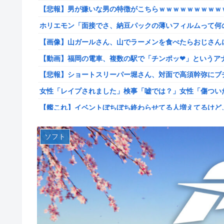
【悲報】男が嫌いな男の特徴がこちらｗｗｗｗｗｗｗｗｗ
【韓日共同調査】「日本に良い印象」の韓国人54.3％ 13
ホリエモン「面接でさ、納豆パックの薄いフィルムって何
【スト6】竹内ジョン選手「どう考えても調整の時期がお
が終わった後は微調整。趣旨が一貫してない」
【画像】山ガールさん、山でラーメンを食べたらおじさん
【画像】台湾とフランス、地震発生から6時間以内に設置
【動画】福岡の電車、複数の駅で「チンポッ❤」というアナ
【悲報】息子がみいちゃんのママ、限界を迎える「もう無
【悲報】ショートスリーパー堀さん、対面で高須幹弥にブ
【悲報】エアコン業者、正論「エアコンスプレーなんて使わ
女性「レイプされました」検事「嘘では？」女性「傷つい
【胸糞】Zクソガキ、おばあちゃんをいじめて炎上するｗ
【艦これ】イベントぼちぼち終わらせてる人増えてるけど
【艦これ】 なんか今回はE5は甲で当然みたいな流れある
【艦これ】デイス 他
やる夫「催眠アプリを手に入れたんだけど……これ必要だっ
ソフト
【艦これ】けーかいじん 他
【動画】手術中に熊本地震直撃やばすぎる
日本代表DF冨安健洋の英プレミア・クリスタルパレス加
江別大学生暴行ﾀﾋ″主犯格″の川口侑斗被告に「無期懲役」
日向坂OGの最新ランジェリー、もうエグいだろ・・・(画
ジャンポケ斎藤と代理人のやりとり、「地獄すぎて完全に
【画像】山ガールさん、山でラーメンを食べたらおじさん
シャウエッセン公式、またこういうのでいい丼をポスト
富士登山ツアー中に64歳男性死亡 8合目付近で意識失う
もしも日本全土がRPG化したらを考えるスレ
【GIF動画】宮城の可愛すぎるチアさん、甲子園で発見さ