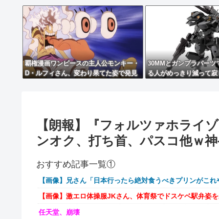
覇権漫画ワンピースの主人公モンキー・
30MMとガンプラパー
D・ルフィさん、変わり果てた姿で発見
る人がめっきり減って寂
される・・・
【朗報】『フォルツァホライゾ
ンオク、打ち首、パスコ他ｗ神
おすすめ記事一覧①
【画像】兄さん「日本行ったら絶対食うべきプリンがこれ
【画像】激エロ体操服JKさん、体育祭でドスケベ駅弁姿
任天堂、崩壊