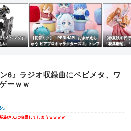
ツでミキシングす
【初音ミク】「PERIHAPI! おきがえち
【春夏秋冬代行
しい
ゅう ピアプロキャラクターズ 2」トレフ
「花葉雛菊」「
ィグ【予約開始】
ィギュア【彩色
ン6』ラジオ収録曲にベビメタ、ワ
ゲーｗｗ
や」
を親御さんに披露してしまうｗｗｗｗ