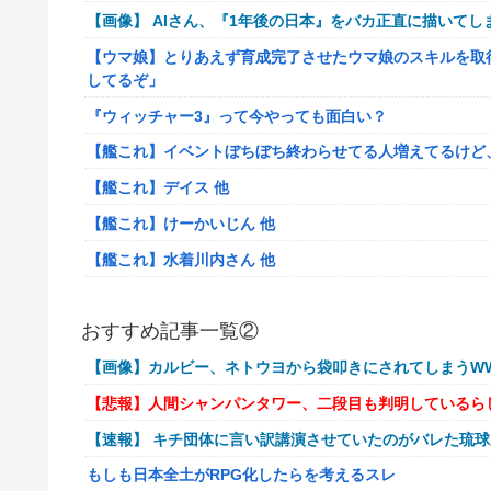
【画像】 AIさん、『1年後の日本』をバカ正直に描いてし
【ウマ娘】とりあえず育成完了させたウマ娘のスキルを取
してるぞ」
『ウィッチャー3』って今やっても面白い？
【艦これ】イベントぼちぼち終わらせてる人増えてるけど
【艦これ】デイス 他
【艦これ】けーかいじん 他
【艦これ】水着川内さん 他
洋服の青山、空調ウェアを発売ｗｗｗｗｗｗ
おすすめ記事一覧②
女「43億円注文して………キャンセルっと！」←こいつの
【画像】カルビー、ネトウヨから袋叩きにされてしまうWW
【驚愕】マチアプで会った外国人からまさかの『こう』言
【悲報】人間シャンパンタワー、二段目も判明しているら
【動画】手術中に熊本地震直撃やばすぎる
【速報】 キチ団体に言い訳講演させていたのがバレた琉
避難所にベッドがない！と文句たらたらだった左派、実際
もしも日本全土がRPG化したらを考えるスレ
『ドラクエの面白さのピークははがねのつるぎ買った時』