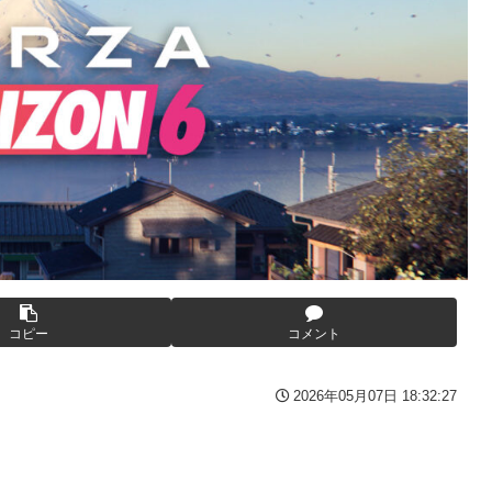
の？
してしまい大炎上ｗ
てバウムクーヘン売ったりTikTokライブしてて悔しさと怒りを感
りTikTokライブしててムカついたから示談しなかった」←コレっ
GIF動画あり】
番組が最新SNSの数十年先を行っていたと話題に
いたｗｗｗｗ
ウクライナ。
))
を投稿「全部が全部ありがたかったです」
ークの方が格上だったｗｗｗ
コピー
コメント
ん、何か思ってた奴と違う・・・
2026年05月07日 18:32:27
))
した」全員で家族会議を開いた結果、拍子抜けするほど〇〇な展開を
った