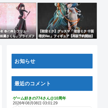
者 春の舞】フリュー
【初音ミク】グッスマ「 初音ミク 十面
姫鷹さくら」プライズフ
埋伏Ver.」フィギュア【再販予約開始】
原型公開】
お知らせ
最近のコメント
ゲーム好きの774さん@10周年
2026年08月08日 03:01:29