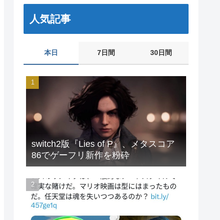
人気記事
本日
7日間
30日間
switch2版『Lies of P』、メタスコア
86でゲーフリ新作を粉砕