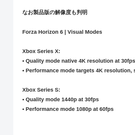
キム・カッファン総合スレ
なお製品版の解像度も判明
初見で「勝てるわけないやろくそったれ…」って思ったゲ
日向坂46・18thシングル発売決定！
Forza Horizon 6 | Visual Modes
｢乃木坂あそぶだけ 1万円で遊ぼう！｣ 後編公開！！！【乃
【悲報】アイドルが歌下手な理由
Xbox Series X:
【海外の反応】海外「日本資本が入った瞬間、魔法がかか
• Quality mode native 4K resolution at 30fps
りとたまごサンドが食べられるなんて……」
• Performance mode targets 4K resolution, s
10/29の｢MTV VMAJ 2026｣に出演決定！！！【乃木坂46
青葉坂46、まもなく正式発表か
Xbox Series S:
【AIグラビア】おしっこをしている女の子のAIエロ画像まとめ
• Quality mode 1440p at 30fps
• Performance mode 1080p at 60fps