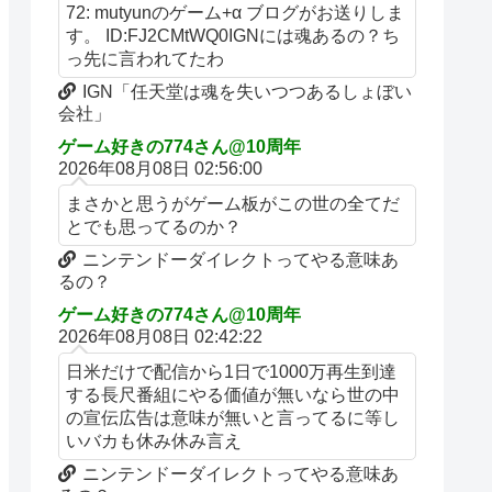
72: mutyunのゲーム+α ブログがお送りしま
す。 ID:FJ2CMtWQ0IGNには魂あるの？ち
っ先に言われてたわ
IGN「任天堂は魂を失いつつあるしょぼい
会社」
ゲーム好きの774さん@10周年
2026年08月08日 02:56:00
まさかと思うがゲーム板がこの世の全てだ
とでも思ってるのか？
ニンテンドーダイレクトってやる意味あ
るの？
ゲーム好きの774さん@10周年
2026年08月08日 02:42:22
日米だけで配信から1日で1000万再生到達
する長尺番組にやる価値が無いなら世の中
の宣伝広告は意味が無いと言ってるに等し
いバカも休み休み言え
ニンテンドーダイレクトってやる意味あ