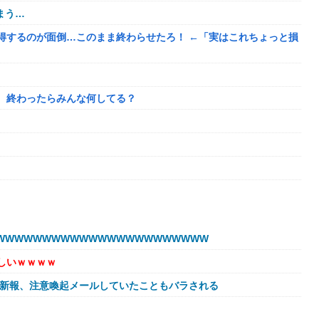
まう…
得するのが面倒…このまま終わらせたろ！ ←「実はこれちょっと損
、終わったらみんな何してる？
目的
WWWWWWWWWWWWWWWWWWWWWW
われたんやがこれワイ詰みか？？？？？？？
しいｗｗｗｗ
球新報、注意喚起メールしていたこともバラされる
に避難所にベッドが搬入されてしまった結果……
←これ