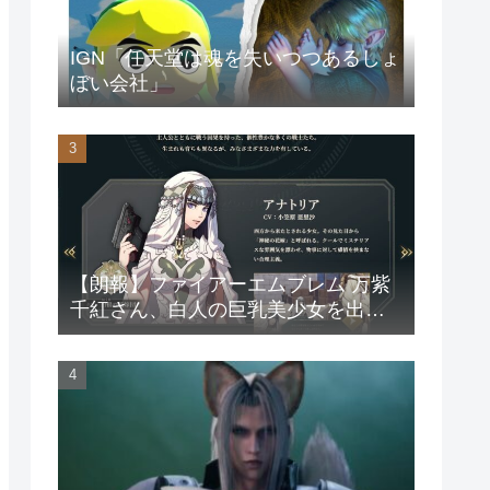
IGN「任天堂は魂を失いつつあるしょ
ぼい会社」
【朗報】ファイアーエムブレム 万紫
千紅さん、白人の巨乳美少女を出し
てしまうwww