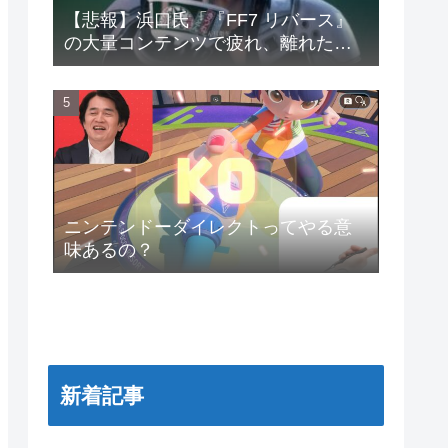
【悲報】浜口氏「『FF7 リバース』
の大量コンテンツで疲れ、離れたプ
レイヤーいた」
ニンテンドーダイレクトってやる意
味あるの？
新着記事