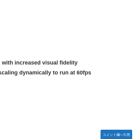
ームの敵ｗｗｗｗｗ
木坂46】
ったｗ」豪州のセブンイレブンが”日本化”して劇的進化！「おにぎ
 with increased visual fidelity
caling dynamically to run at 60fps
】
【リアル調】 Part 3
コメント欄へ引用