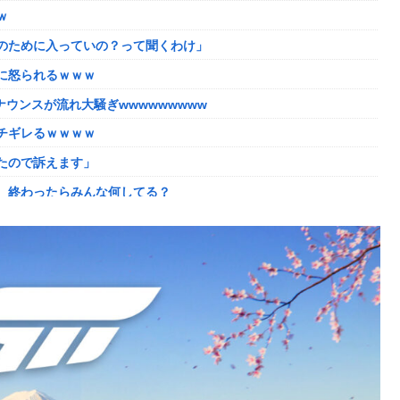
ｗ
年以降で最高に 日本人の韓国好感度は35.3％
のために入っていの？って聞くわけ」
かしい。大会の真っただ中にコンセプトが変わるほどの調整、大会
に怒られるｗｗｗ
した「避難所」がこちらｗｗｗｗ
ウンスが流れ大騒ぎwwwwwwwww
理。普通の家庭を築きたい。普通の子育てをしたい。」
チギレるｗｗｗｗ
ない方がいい」ﾄﾞﾝｯ！
たので訴えます」
ｗｗｗ
、終わったらみんな何してる？
よね
た？」 第29話
入が正式決定 鎌田大地とチームメイトに
の判決→当時17歳少年に「懲役30年」の判決
像どーん)
コントになってる……」と衝撃を受ける人が続出中
に怒られるｗｗｗ
れる