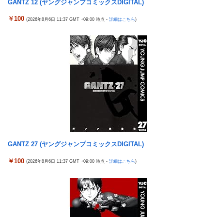
GANTZ 12 (ヤングジャンプコミックスDIGITAL)
やヒデヨシちゃんはママなのか。ノブ様はママではないのかを
が東京・大阪にて開催
￥100
【日向坂46】 下着姿のかほりん、大丈夫かこれ…
(2026年8月6日 11:37 GMT +09:00 時点 -
詳細はこちら
)
【エ□漫画】 学校で一番人気で憧れの清楚美人先輩JKに何故か突
然エ□動画撮影の竿役を頼まれて…！？
彼氏にバレるかもしれない背徳感
チャド参戦でKNOCK OUTとRISE ケンカ勃発
【朗報】 消費減税、閣議決定 来年4月から2年間1％に
ChatGPTに聞いた10年後の18期
【NBA】サンズのディロン・ブルックスが、チームと3年73milで
契約延長合意
エクスアリーナ松戸がディスクアップ2を撤去したらしくディス
クアッパーさん達から落胆の声
【画像】 JCさん、整体マッサージ中におっ〇い丸見え放送事
故！オカズにされてシコられまくるｗｗｗ
エクスアリーナ松戸がディスクアップ2を撤去したらしくディス
クアッパーさん達から落胆の声
エクスアリーナ松戸がディスクアップ2を撤去したらしくディス
クアッパーさん達から落胆の声
セクシー女優「熊本に300万円寄付します」 アンチ「汚い金あり
がとう♥」
【FE万紫千紅】今のところこのリシテアみたいなデカパイ籠手使
GANTZ 27 (ヤングジャンプコミックスDIGITAL)
いが一番見た目好み
【実戦報告】eSAOアリシゼーションの評判まとめ！新台稼働
￥100
No.1！出率98％、平均19回転とフェアに楽しめる数値が出てい
(2026年8月6日 11:37 GMT +09:00 時点 -
詳細はこちら
)
結局おまえらが求める『RPGの理想の主人公』って一体どういう
る模様！
のなん？
世界初の超伝導量子熱機関…燃料もピストンもない量子エンジン
突進してきた牛を跳び越えたら、牛が固まって動かなくなった闘
が回った！
牛場の映像【海外の反応】
指摘に部下怒り 「あなたは失格です」。上司は泣いて辞職
連れて行かれた