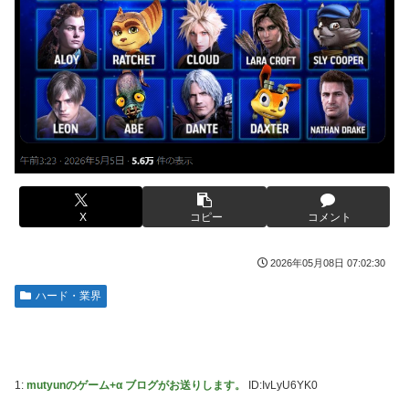
【ToLOVEる】ユニクリ「籾岡里紗 ダークネスver.」フィギ
ュア【再販予約開始】
メディア「Switch2、499ドルでも安い800ドル超えるか
も。PS5は直近での値上げ可能性低い」
【悲報】女「丸亀製麺美味しかったね」俺「また来ようよ」
店員「お会計2380円になりまーす」→その後『こう』なっ
【動画】半ケツ祭り、限界突破ｗｗｗｗｗｗｗｗｗｗｗｗｗ
たんだが俺悪くないよな？？？？？？？？
【動画】R2-D2の絶叫からしか得られない栄養があるｗｗｗ
【驚愕】ユーチューバー「撮影で使うから、この高級時計も
ｗ
車もぜ～んぶ経費でタダ！ｗ」←まさかコレ本気にしてる奴
【超愕】皮膚科の薬すごすぎワロタｗｗｗｗｗｗｗｗwｗ
なんておらんよな？よな？w w w w w w w w w w w
ウクライナの次は日本とかいうやついるけどどういう理屈な
【衝撃画像】ババアがジジイにチェーンソー！？←一体何が
の？
あったんやコレw w w w w w w w w
X
コピー
コメント
【悲報】熊本は猛暑と断水…その頃、茂木外相は中南米でニ
【悲報】ジャンプ、ついに98万部…全盛期653万部からここ
ッコリ動画公開
まで落ちる
2026年05月08日 07:02:30
海外「世界で日本を死守するぞ！」 日本の消防署を訪れた
高市首相の衣装にケチを付けた元宝塚女優、速攻で過去の黒
ハード・業界
ちびっ子集団が世界をメロメロに
歴史画像を発掘されてしまった結果……
日産が社運をかけて発売するSUVｗｗｗｗｗｗｗ
【スト6】待望の全体バランス調整、バトル変更リスト
2026.08.03が公開
【NBA】サンズのディロン・ブルックスが、チームと3年
73milで契約延長合意
1:
mutyunのゲーム+α ブログがお送りします。
ID:IvLyU6YK0
【速報】日本一ソフトウェア「定価9000円のゲームです。