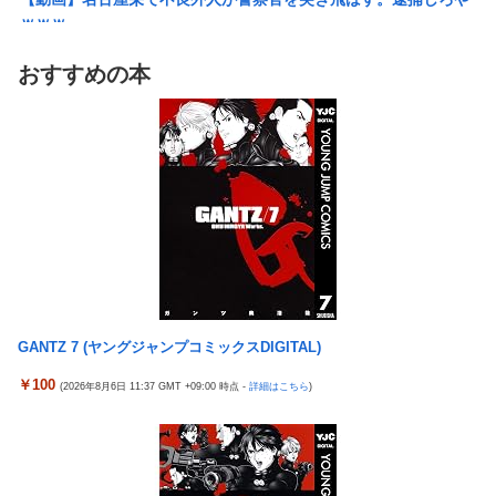
無理やり家族旅行に付いてきて露天風呂でも大声で嫌味を言う
ｗｗｗ
姑。爆発寸前の私が他の客の前で「一世一代の勇気」を振り絞り
【勇者王ガオガイガー】PLAMATEA「獅子王凱」プラモデル
決行した前代未聞の返り討ちがこちら←身体を張った捨て身の反
おすすめの本
【明日予約開始】
撃すぎる
無理やり家族旅行に付いてきて露天風呂でも大声で嫌味を言う
【悲報】女「丸亀製麺美味しかったね」俺「また来ようよ」店員
姑。爆発寸前の私が他の客の前で「一世一代の勇気」を振り絞り
「お会計2380円になりまーす」→その後『こう』なったんだが俺
決行した前代未聞の返り討ちがこちら←身体を張った捨て身の反
悪くないよな？？？？？？？？
撃すぎる
【驚愕】ユーチューバー「撮影で使うから、この高級時計も車も
【悲報】まどマギ映画、来月公開なのに話題にならない
ぜ～んぶ経費でタダ！ｗ」←まさかコレ本気にしてる奴なんてお
wwwwwww
らんよな？よな？w w w w w w w w w w w
【悲報】Amazon、デザイン改悪か
【衝撃画像】ババアがジジイにチェーンソー！？←一体何があっ
【愕然】ワイ、久しぶりに元カノのインスタ見た結果とんでもな
たんやコレw w w w w w w w w
いことになってた・・・・・・
【悲報】みい山の作者、自分の過去を消しまくる
GANTZ 7 (ヤングジャンプコミックスDIGITAL)
オコエ瑠偉、メキシコに渡って2球団を即クビ→SNS更新が3ヶ月
20代男性「ジモティーで車を買ったらリース車だった」53歳無職
間止まって消息不明に
￥100
(2026年8月6日 11:37 GMT +09:00 時点 -
詳細はこちら
)
が逮捕
【画像】最新ファイヤーエンブレム、主人公の性別が「Type-A」
【悲報】俺、「株の損失」が凄すぎて死にたい・・・
と「Type-B」になってしまう
東京五輪出場の元重量挙げ日本代表選手逮捕 コンビニで卵2パ
「コンビニ、馬鹿にすんなよ」→あのオーナー夫婦、不起訴ｗｗ
ックとしょうゆ1本(835円相当)万引きし店長をケガさせたか