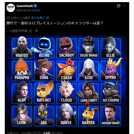
買って下さい。」→結果・・・
エクスアリーナ松戸がディスクアップ2を撤去したらしくデ
ィスクアッパーさん達から落胆の声
【訃報】人気Vtuberの犬、19歳で死去
結局おまえらが求める『RPGの理想の主人公』って一体どう
とんでもない「積みプラ」がテレビで放送されてしまう
いうのなん？
【正論】X民「真の弱者男性は恋愛ゲームとかアニメ見てな
い。本当の闇を見せるね」←170000バズwwwwwww
【シンデレラガールズ】 百鬼夜行をテーマとしたPOP UP
SHOPが東京・大阪にて開催
【デレマス×仮面ライダー】 仮面ライダーバロンＰ第１話
「始まりの巫女」
メディア「Switch2、499ドルでも安い800ドル超えるか
も。PS5は直近での値上げ可能性低い」
【艦これ】E3-4クリアの流れ来てるな
【悲報】ハンターハンター連載再開の様子、全くないｗｗｗ
ｗｗｗｗｗｗｗｗｗｗ
【画像】吉岡里帆さん、モリマン具合がよくわかる証拠がこ
ちらｗｗｗｗｗｗ