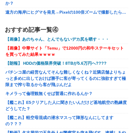
か？
【VTuber】千羽師匠、Grokに自分の気持ち悪いツイート聞
遠方の海岸にヒグマを発見→Pixelの100倍ズームで撮影したら…
くやつやってるのかなって思ったら相手鴨神やんけ
【画像】約40年前の女子高生さん、今でもイケるｗｗｗｗｗｗ
声優のデビュー前の画像が発掘されると良い気がしない奴
おすすめ記事一覧④
【勇者王ガオガイガー】PLAMATEA「獅子王凱」プラモデル
【ラブライブ！】
【明日予約開始】
【画像】あのちゃん、とんでもないデカ尻を晒す・・・
結局おまえらが求める『RPGの理想の主人公』って一体どう
【ToLOVEる】ユニクリ「籾岡里紗 ダークネスver.」フィギュア
いうのなん？
【画像】中華サイト「Temu」で12000円の和牛ステーキセット
【再販予約開始】
を買ってみた結果ｗｗｗｗ
任天堂が「gamescom 2026」のラインナップを発表！
【トミカ】新シリーズ「トミカ クロスレスキュー」 始動
【朗報】 HDDの価格限界突破！8TBが5.6万円へ????
キメラって倫理観無くせば普通に作れるんか？
パチンコ屋の経営なんてそんな難しくなくね？近隣店舗よりちょ
【艦これ】E5クリアした人に聞きたいんだけど基地航空の熟練度
っと多めに出しておけば勝手に客が寄ってくるのに強欲すぎて極
どうしてた？
限まで搾り取るから客が飛ぶんだよ
【艦これ】軽空母混成の潜水マスって陣形なんにしてます
キメラって倫理観無くせば普通に作れるんか？
の？？？
【艦これ】E5クリアした人に聞きたいんだけど基地航空の熟練度
【動画】名古屋栄で不良外人が警察官を突き飛ばす。逮捕しろや
どうしてた？
ｗｗｗ
【艦これ】軽空母混成の潜水マスって陣形なんにしてます
【勇者王ガオガイガー】PLAMATEA「獅子王凱」プラモデル
の？？？
【明日予約開始】
【動画】名古屋栄で不良外人が警察官を突き飛ばす。逮捕しろや