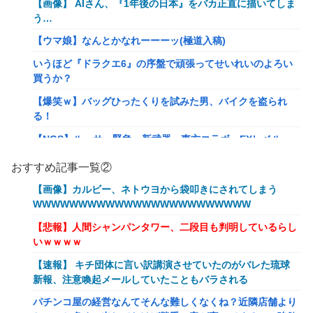
【画像】 AIさん、『1年後の日本』をバカ正直に描いてしま
う…
【ウマ娘】なんとかなれーーーッ(極道入稿)
いうほど『ドラクエ6』の序盤で頑張ってせいれいのよろい
買うか？
【爆笑ｗ】バッグひったくりを試みた男、バイクを盗られ
る！
【NGS】ルーサー緊急、新武器、東方コラボ、EXレベル
40… 8/5はアップデート盛り沢山！？貴様ら何から始める？
おすすめ記事一覧②
( •᷄ὤ•᷅ )
【画像】カルビー、ネトウヨから袋叩きにされてしまう
キメラって倫理観無くせば普通に作れるんか？
WWWWWWWWWWWWWWWWWWWWWWWW
【艦これ】E5クリアした人に聞きたいんだけど基地航空の
【悲報】人間シャンパンタワー、二段目も判明しているらし
熟練度どうしてた？
いｗｗｗｗ
【艦これ】軽空母混成の潜水マスって陣形なんにしてます
【速報】 キチ団体に言い訳講演させていたのがバレた琉球
の？？？
新報、注意喚起メールしていたこともバラされる
【艦これ】みんなもう終わってそうだから聞くんだけど E3-
パチンコ屋の経営なんてそんな難しくなくね？近隣店舗より
2ってサブの穴が空いてないダイハツ駆逐並べて 高速＋とか