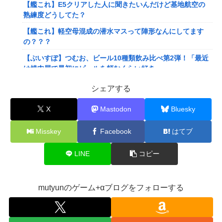
【艦これ】E5クリアした人に聞きたいんだけど基地航空の
熟練度どうしてた？
【艦これ】軽空母混成の潜水マスって陣形なんにしてます
の？？？
【ぶいすぽ】つむお、ビール10種類飲み比べ第2弾！「最近
は焼肉屋で最初にビールを頼むくらい好き」
【にじさんじ】Twitterはもうないよ
シェアする
【ホロライブ】これはこれでちょっと裏来いよに見える
X
Mastodon
Bluesky
【動画】クレヨンしんちゃんの例の動画、バズリすぎてネッ
トミームと化すｗｗｗｗ
Misskey
Facebook
はてブ
【悲報】Mrs. GREEN APPLE、マジで逝くwwwwww
LINE
コピー
【画像】旅人女子「夜景を撮りたかっただけなのに、故郷の
村が燃やされたみたいになった」←26万ｲｲﾈｗｗｗｗ
【悲報】女さん、熊本地震がきっかけで離婚を決意ｗｗｗｗ
mutyunのゲーム+αブログをフォローする
ｗ
【訃報】人気Vtuberの犬、19歳で死去