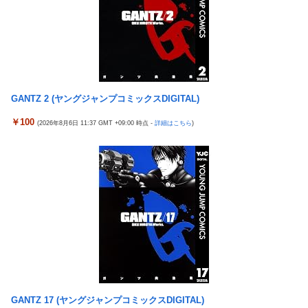
【悲報】若年男性が自信喪失してしまった原因が判明 → ………
妊婦の田中みな実が背中横乳出した大胆露出衣装で登場
【画像あり】タイミーで行った会社に「直雇用のバイト」で行っ
【ポケモンGO】リモート交換って 大半が交換レート合わせない
た結果ｗｗｗｗｗ
奴多くね？
（ ´_ゝ`） 蓮舫さん、ｘに投稿された被災地視察の高市首相の写
真を猛批判「掲載するのを止める人は誰もいなかったのか」「あ
まりにも愕然としていま...
GANTZ 2 (ヤングジャンプコミックスDIGITAL)
【辺野古転覆】同志社国際高の説明、嘘だらけだった…ヘリ基地
￥100
(2026年8月6日 11:37 GMT +09:00 時点 -
詳細はこちら
)
反対協議会の虚偽説明も判明してネット民の怒り爆発
【エヴァンゲリオン】 セガ「アヤナミレイ（仮称）‐プラグスー
ツVer.」プライズフィギュア【彩色原型公開】
【日向坂46】 下着姿のかほりん、大丈夫かこれ…
【FF16】 「ファイナルファンタジー16」発売日が6/22に決定＆
最新PV公開！思ったより発売早い…もう半年後か！
彼氏にバレるかもしれない背徳感
【朗報】 ほの暮らしの庭、100時間遊べてストーリーも面白いス
タバレの上位互換だとまじで好評
【朗報】 消費減税、閣議決定 来年4月から2年間1％に
GANTZ 17 (ヤングジャンプコミックスDIGITAL)