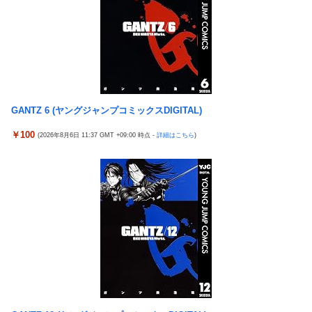
ｗｗｗｗｗｗｗ
国民「円安で生活が苦しい！」高市「すぐにアメリカと異例の協
【悲報】ジャンプ、ついに98万部…全盛期653万部からここまで
調介入して円高にしました」
落ちる
水戸かな 人妻・主婦 不倫した【妻・かな】とその【相手・美
高市政権「減税します」→財源「これから考えます」
咲】にチ×ポを捻じ込んで子宮で理解らせてやった。
【悲報】熊本は猛暑と断水…その頃、茂木外相は中南米でニッコ
「コンビニ、馬鹿にすんなよ」→あのオーナー夫婦、不起訴ｗｗ
リ動画公開
ｗｗｗｗｗｗｗ
GANTZ 6 (ヤングジャンプコミックスDIGITAL)
【エ□漫画】 学校で一番人気で憧れの清楚美人先輩JKに何故か突
【悲報】ジャンプ、ついに98万部…全盛期653万部からここまで
然エ□動画撮影の竿役を頼まれて…！？
￥100
落ちる
(2026年8月6日 11:37 GMT +09:00 時点 -
詳細はこちら
)
メディア「Switch2、499ドルでも安い800ドル超えるかも。PS5
高市政権「減税します」→財源「これから考えます」
は直近での値上げ可能性低い」
【速報】日本一ソフトウェア「定価9000円のゲームです。買って
エクスアリーナ松戸がディスクアップ2を撤去したらしくディス
下さい。」→結果・・・
クアッパーさん達から落胆の声
【訃報】人気Vtuberの犬、19歳で死去
セクシー女優「熊本に300万円寄付します」 アンチ「汚い金あり
とんでもない「積みプラ」がテレビで放送されてしまう
がとう♥」
【正論】X民「真の弱者男性は恋愛ゲームとかアニメ見てない。
【実戦報告】eSAOアリシゼーションの評判まとめ！新台稼働
本当の闇を見せるね」←170000バズwwwwwww
No.1！出率98％、平均19回転とフェアに楽しめる数値が出てい
る模様！
【速報】ジャンポケ斎藤、求刑7年で逝く。実刑確実か
【重要】戦国乙女のママ枠をハッキリさせよう。イエヤスちゃん
【シンデレラガールズ】 百鬼夜行をテーマとしたPOP UP SHOP