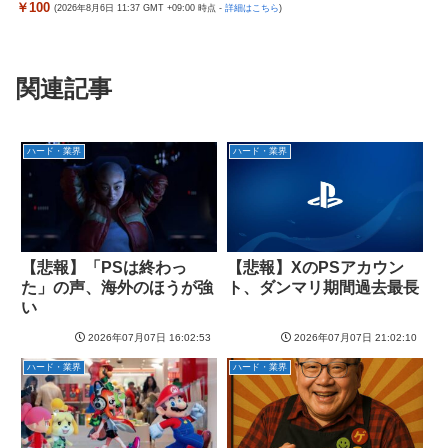
￥100
(2026年8月6日 11:37 GMT +09:00 時点 -
詳細はこちら
)
関連記事
ハード・業界
ハード・業界
【悲報】「PSは終わっ
【悲報】XのPSアカウン
た」の声、海外のほうが強
ト、ダンマリ期間過去最長
い
2026年07月07日 16:02:53
2026年07月07日 21:02:10
ハード・業界
ハード・業界