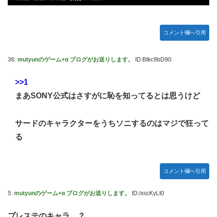
【艦これ】E3-3はスク水パーティでOk？
【祝砲】大人気ウマ娘声優、一般男性と結婚するｗｗｗｗｗ
ｗｗ
コメント欄へ引用
超能力が使えるようになったので限界まで極める事にした
件 その８
36:
mutyunのゲーム+α ブログがお送りします。
ID:Btkc9bD90
【艦これ】これがラ級ちゃんの水着modeか・・・！
>>1
【仮面ライダーゼッツ】玖門宗馬にときめいてる女性ファン
まあSONY公式はさすがに恥を知ってるとは思うけど
が増えているらしい
【遊戯王】「ドミナス・スパーク」ってそんなに強えのか？
サードのキャラクターをうちソニするのはマジで狂って
【朗報】FFジジイ「FF7は衝撃的じゃった…」←これガチ本
る
当らしいｗｗｗ
【エヴァンゲリオン】 セガ「アヤナミレイ（仮称）‐プラグ
スーツVer.」プライズフィギュア【彩色原型公開】
コメント欄へ引用
あなたは衛宮士郎の代わりに五次に挑むようです 第411話
5:
mutyunのゲーム+α ブログがお送りします。
ID:/xscKyLt0
【FF16】 「ファイナルファンタジー16」発売日が6/22に決
定＆最新PV公開！思ったより発売早い…もう半年後か！
プレステのキャラ…？