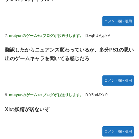
ご主人様？と私と 第68話
【朗報】 ほの暮らしの庭、100時間遊べてストーリーも面白
いスタバレの上位互換だとまじで好評
コメント欄へ引用
【アイマス】 アイドル達が雑談してるだけ【モバマス】
7:
mutyunのゲーム+α ブログがお送りします。
ID:vqKUMypkM
【VTuber】千羽師匠、Grokに自分の気持ち悪いツイート聞
くやつやってるのかなって思ったら相手鴨神やんけ
翻訳したからニュアンス変わっているが、多分PS1の思い
連合のモルモット部隊の部隊長になりました 第42話
出のゲームキャラを聞いてる感じだろ
RPG「たまにロボキャラ居る」←まぁわかる「回復魔法でロ
ボキャラが回復」←？
コメント欄へ引用
声優のデビュー前の画像が発掘されると良い気がしない奴
【ラブライブ！】
9:
mutyunのゲーム+α ブログがお送りします。
ID:Y5orMXxI0
Juice=Juiceの『ポップミュージック』とかいう曲
Xiの妖精が居ないぞ
結局おまえらが求める『RPGの理想の主人公』って一体どう
いうのなん？
鞘師里保、現ハロプロメンバー2人を絶賛
コメント欄へ引用
宮澤エマに「国宝級の浴衣美人」の声！「マイ・フィクショ