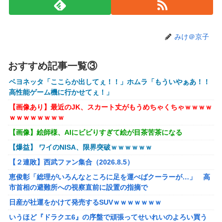
【動画】女子「勃ってんじゃん笑」男子「うるさい//」女子
「キャハハ！」→フ●ラ開始ｗｗｗｗｗｗｗｗｗｗ
【悲報】映画館の客、ほぼバイオテロレベルのやらかしで観
みけ＠京子
客が避難する事態にｗｗｗｗ
【速報】ジャンポケ斎藤、求刑7年で逝く。実刑確実か
おすすめ記事一覧③
【悲報】落語家、亡くなったタレントからいじめられた過去
ベヨネッタ「ここらか出してぇ！！」ホムラ「もういやぁあ！！
を告白する…
高性能ゲーム機に行かせてぇ！」
【画像】AKBのセンター、レベチな事が世間にバレ始めるｗ
【画像あり】最近のJK、スカート丈がもうめちゃくちゃｗｗｗｗ
ｗｗｗｗｗｗ
ｗｗｗｗｗｗｗｗ
【シンデレラガールズ】 百鬼夜行をテーマとしたPOP UP
【画像】絵師様、AIにビビりすぎて絵が目茶苦茶になる
SHOPが東京・大阪にて開催
【爆益】 ワイのNISA、限界突破ｗｗｗｗｗｗ
メディア「Switch2、499ドルでも安い800ドル超えるか
【２連敗】西武ファン集合（2026.8.5）
も。PS5は直近での値上げ可能性低い」
恵俊彰「総理がいろんなところに足を運べばクーラーが…」 高
【エヴァンゲリオン】 セガ「アヤナミレイ（仮称）‐プラグ
市首相の避難所への視察直前に設置の指摘で
スーツVer.」プライズフィギュア【彩色原型公開】
日産が社運をかけて発売するSUVｗｗｗｗｗｗｗ
【FF16】 「ファイナルファンタジー16」発売日が6/22に決
いうほど『ドラクエ6』の序盤で頑張ってせいれいのよろい買う
定＆最新PV公開！思ったより発売早い…もう半年後か！