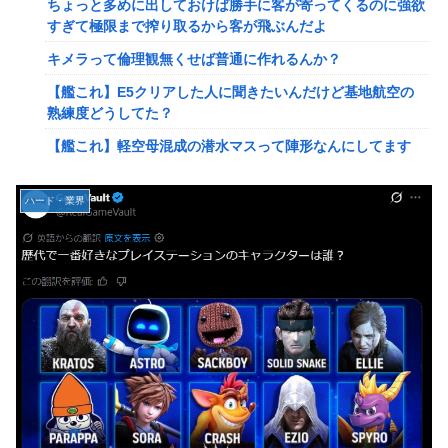
ちょっと多めに出しておけば勝手に客が寄ってくるのに強欲
してるとアホほど時間かかる？
すぎて極限まで搾り取るから客が飛ぶんだよ
【驚愕】ユーチューバー「撮影で使うから、この高級時計も
キメラって倫理観無くせば普通に作れるんか？
車もぜ～んぶ経費でタダ！ｗ」←まさかコレ本気にしてる奴
なんておらんよな？よな？w w w w w w w w w w w
【艦これ】E5クリアした人に聞きたいんだけど基地航空の
熟練度どうしてた？
【速報】へずまりゅうさん、完全に聖人の顔へ←これw w w
w w w w w
【艦これ】軽空母混成の潜水マスって陣形なんにしてます
の？？？
「いきなりステーキ」の反対ｗｗｗｗｗｗｗｗｗ
【画像】X女子「ガチでこういう彼氏欲しくて息できん」
【緊急】爆美女「すみません。砲弾3つ持ってきました」警
ハード・業界
2000万バズ
察「！？」自衛隊「！？」→結果w w w w w w w w
【動画】クレヨンしんちゃんの例の動画、バズリすぎてネッ
【動画】名古屋栄で不良外人が警察官を突き飛ばす。逮捕し
トミームと化すｗｗｗｗ
ろやｗｗｗ
【速報】ジャンポケ斎藤、求刑7年で逝く。実刑確実か
【勇者王ガオガイガー】PLAMATEA「獅子王凱」プラモデ
ル【明日予約開始】
【速報】ゼレンスキー大統領「日本の支援は期待されたほど
の成果がない」WWWWWWWWWWW
無理やり家族旅行に付いてきて露天風呂でも大声で嫌味を言
う姑。爆発寸前の私が他の客の前で「一世一代の勇気」を振
【速報】"見せブラ"女神、現る♡♡♡♡
り絞り決行した前代未聞の返り討ちがこちら←身体を張った
捨て身の反撃すぎる
【画像】旅人女子「夜景を撮りたかっただけなのに、故郷の
村が燃やされたみたいになった」←26万ｲｲﾈｗｗｗｗ