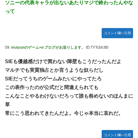
ソニーの代表キャラが出ないあたりマジで終わったんやな
って
コメント欄へ引用
59:
mutyunのゲーム+α ブログがお送りします。
ID:TYTcbh3t0
SIEも優越感だけで買わない障壁もこうだったんだよ
マルチでも実質独占とか言うような奴らだし
SIEだってうちのゲームみたいにやってたろ
この表作ったのが公式だと間違えられても
こんなことやるわけないだろって誰も咎めないのほんまに
草
常にこう思われてきたんだよ。今じゃ本当に哀れだ。
コメント欄へ引用