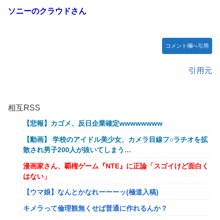
ソニーのクラウドさん
コメント欄へ引用
引用元
相互RSS
【悲報】カゴメ、反日企業確定wwwwwwww
【動画】 学校のアイドル美少女、カメラ目線フ○ラチオを拡
散され男子200人が抜いてしまう…
漫画家さん、覇権ゲーム『NTE』に正論「スゴイけど面白く
はない」
【ウマ娘】なんとかなれーーーッ(極道入稿)
キメラって倫理観無くせば普通に作れるんか？