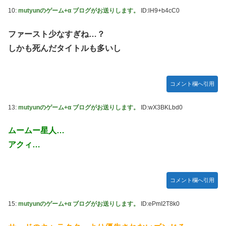
ン」イベントで魅せた透明感【画像】
10:
mutyunのゲーム+α ブログがお送りします。
ID:lH9+b4cC0
レクサスの軽トラとかどうよ
ファースト少なすぎね…？
任天堂が「gamescom 2026」のラインナップを発表！
しかも死んだタイトルも多いし
突進してきた牛を跳び越えたら、牛が固まって動かなくなっ
た闘牛場の映像【海外の反応】
コメント欄へ引用
ジャンポケ斉藤の被害女性「バウムクーヘン売ったり
TikTokライブしててムカついたから示談しなかった」
13:
mutyunのゲーム+α ブログがお送りします。
ID:wX3BKLbd0
【櫻坂46】村山美羽、まさかの場所で見つかる
ムームー星人…
黒見明香ちゃんの円陣の声出しが凄かった！！！【乃木坂
46】
アクィ…
コメント欄へ引用
15:
mutyunのゲーム+α ブログがお送りします。
ID:ePmI2T8k0