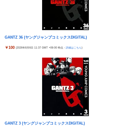
医者「麻酔かけますよー」 わい(全身麻酔に耐えて見せる！うお
おおおおお！！！！)
【ポケモンGO】リモート交換って 大半が交換レート合わせない
奴多くね？
【画像】最新ファイヤーエンブレム、主人公の性別が「Type-A」
GANTZ 36 (ヤングジャンプコミックスDIGITAL)
と「Type-B」になってしまう
￥100
(2026年8月6日 11:37 GMT +09:00 時点 -
詳細はこちら
)
GANTZ 3 (ヤングジャンプコミックスDIGITAL)