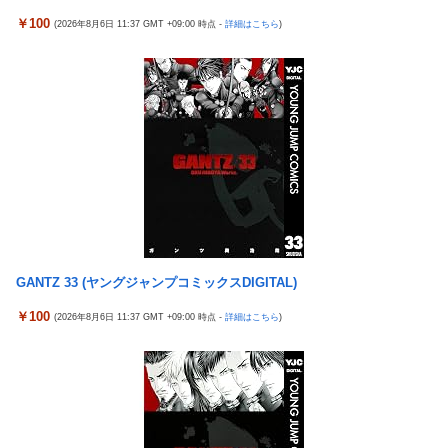
【NBA】サンズのディロン・ブルックスが、チームと3年73milで
￥100
(2026年8月6日 11:37 GMT +09:00 時点 -
詳細はこちら
)
契約延長合意
Spotify最近入れたんだけどこんなに無料で曲聴けるとは思って
なかった
【画像】福岡、こんなのが普通に走ってるｗｗｗｗｗｗｗｗｗｗ
ｗｗ ｗｗｗｗ
【画像】 JCさん、整体マッサージ中におっ〇い丸見え放送事
故！オカズにされてシコられまくるｗｗｗ
RPG「たまにロボキャラ居る」←まぁわかる「回復魔法でロボキ
ャラが回復」←？
ペッチ、GLORY退団
GANTZ 33 (ヤングジャンプコミックスDIGITAL)
元日向坂46・松田好花、食中毒で「腹痛とおう吐と下痢が止まら
￥100
(2026年8月6日 11:37 GMT +09:00 時点 -
詳細はこちら
)
ない」原因は夏の風物詩だった
町の弁当屋「申し訳ないが消費税1%になったらその分商品代を値
上げするわ」
【動画】名古屋栄で不良外人が警察官を突き飛ばす。逮捕しろや
ｗｗｗ