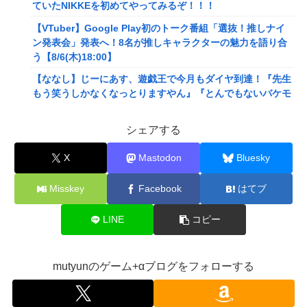
ていたNIKKEを初めてやってみるぞ！！！
【VTuber】Google Play初のトーク番組「選抜！推しナイ
ン発表会」発表へ！8名が推しキャラクターの魅力を語り合
う【8/6(木)18:00】
【ななし】じーにあす、遊戯王で今月もダイヤ到達！『先生
もう笑うしかなくなっとりますやん』『とんでもないバケモ
ンを産み出してしまった』
シェアする
メディア「Switch2版『モンハンワイルズ』はDLSS込みで
最大1440p動作」
X
Mastodon
Bluesky
【艦これ】E4とE5はどっちの方が難しい？ E5甲はウイニン
グランって聞いたんだけど
Misskey
Facebook
はてブ
【艦これ】今から提督に着任するなら皆吹雪初期艦なんだろ
うか
LINE
コピー
【悲報】映画館の客、ほぼバイオテロレベルのやらかしで観
客が避難する事態にｗｗｗｗ
mutyunのゲーム+αブログをフォローする
【悲報】風俗嬢やってる女の末路ｗｗｗｗｗｗｗｗｗｗｗ
【警告】社会人「スムージーにキウイ皮ごと入れよ。これ美