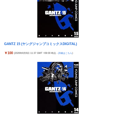
死神のコスプレをして隣のビルの屋上から病院を眺めていた男を
さとか大暮のセンスを忠実に再現して
逮捕ｗｗｗ
涌井秀章(40) 2.88 3勝1敗 4QS K/BB10.00
【画像】コスプレイヤーが死ぬ気で痩せた結果ｗｗｗｗ
神谷玲子の新台は神ぱち!? #75【「e七つの大罪3」1回転で大当
【悲報】福岡の電車、完全にやらかす。構内アナウンスでド下ネ
たり＝速さが段違い！渾身のRUSHに神谷が挑む！！】
タを連発するｗｗｗｗｗ
【実戦報告】Lストリートファイター6の評判まとめ！ヤレる感が
【ROBOT魂】 88,000のミーティアが二次も即完売なの大人気す
微妙！？もう稼働貢献週の予想をするユーザーも！？
GANTZ 15 (ヤングジャンプコミックスDIGITAL)
ぎる…
4号機ジジイ「どんなノーマルタイプでも下皿はガッチガチがデ
【日向坂46】 かほりん、ありのままの姿・・・【藤嶌果歩1st写
フォ」←マジで無駄な事やってるよな
￥100
(2026年8月6日 11:37 GMT +09:00 時点 -
詳細はこちら
)
真集】
冷笑系パチンカスさん「フルカスは脳死？成人男子がパチンコの
【パ順位】鷹========猫-公=====檻-/==鴎=========鷲
演出に一喜一憂してる方が脳死なんよ」
（2026.8.5）
【バンダイ】「食玩」「プライズ」「ガシャポン」2026年8月発
【悲報】みのもんたさん、代表作が「クイズミリオネア」しかな
売商品【発売スケジュール】
い
【悲報】AV女優さん、キモオタチー牛弱男どもの「おはよう」に
【幽霊否定派、完全論破】幽霊がいないなら午前2時に一人で墓
ブチギレｗｗｗ
石を木刀で叩き割れるよな？ｗｗｗｗｗ
【〈物語〉シリーズ】セガ「忍野忍」「斧乃木余接」プライズフ
神谷玲子の新台は神ぱち!? #75【「e七つの大罪3」1回転で大当
ィギュア【彩色原型公開】
たり＝速さが段違い！渾身のRUSHに神谷が挑む！！】
三菱自動車、「パジェロ」の中型版・小型版も発売へ