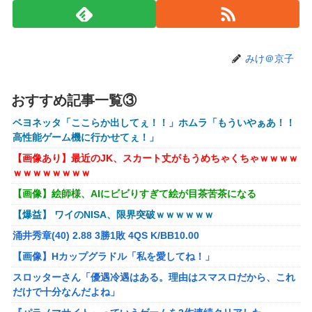
容にいいんだよね〜」→ 結果…
【画像】コスプレイヤーが死ぬ気で痩せた結果ｗｗｗｗ
【衝撃】クルタ族虐 殺の犯人、ツェリードニヒで確定！ク
みけ＠京子
ロロの演劇のせいで2人も無駄死ににwwww
オコエ瑠偉、メキシコに渡って2球団を即クビ→SNS更新が3
おすすめ記事一覧③
ヶ月間止まって消息不明に
ベヨネッタ「ここらか出してぇ！！」ホムラ「もういやぁあ！！
町の弁当屋「申し訳ないが消費税1%になったらその分商品
高性能ゲーム機に行かせてぇ！」
代を値上げするわ」
【画像あり】最近のJK、スカート丈がもうめちゃくちゃｗｗｗｗ
パパ活不倫を暴露された大物芸人さん(63)、晒されたLINEが
ｗｗｗｗｗｗｗｗ
面白すぎるｗｗｗｗｗｗｗｗｗ(画像ｱﾘ)
【画像】絵師様、AIにビビりすぎて絵が目茶苦茶になる
【悲報】黒人、卑怯すぎて炎上するｗｗｗｗ
【爆益】 ワイのNISA、限界突破ｗｗｗｗｗｗ
【悲報】有名漫画家、がんを公表「大腸癌になってしまいま
涌井秀章(40) 2.88 3勝1敗 4QS K/BB10.00
した。肝臓に転移も見られてステージ4です」
【画像】Hカップグラドル「私を愛してね！」
【ROBOT魂】 88,000のミーティアが二次も即完売なの大人
スロッターさん「優遇冷遇はある。理由はスマスロだから、これ
気すぎる…
だけで十分なんだよね」
ブラッドボーン全クリしたんだが