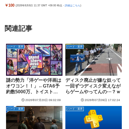
￥100
(2026年8月6日 11:37 GMT +09:00 時点 -
詳細はこちら
)
関連記事
ハード・業界
ハード・業界
謎の勢力「洋ゲーや洋画は
ディスク廃止が嫌な奴って
オワコン！！」←GTA6予
一回ずつディスク変えなが
約数5000万、トイストー
らゲームやってんの⋯？ｗ
リー大ヒット あれ？
2026年07月20日 09:02:09
2026年07月09日 17:02:24
ハード・業界
ハード・業界