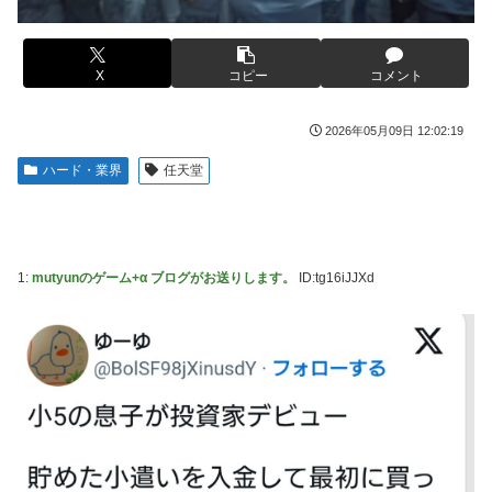
【画像】コスプレイヤーが死ぬ気で痩せた結果ｗｗｗｗ
した。肝臓に転移も見られてステージ4です」
【ROBOT魂】 88,000のミーティアが二次も即完売なの大人
伊勢鈴蘭さん、コカ・コーラ愛を全力アピール！
気すぎる…
X
コピー
コメント
無期懲役、去年の仮釈放わずか４人…もう実質終身刑だった
【デレマス】 紗南「アイドルに似合うポケモン？」
【画像】田中みな実さん、妊娠中とは思えないヒール姿で登
ブラッドボーン全クリしたんだが
2026年05月09日 12:02:19
場してしまう
【画像】田中みな実さん、妊娠中とは思えないヒール姿で登
ハード・業界
任天堂
【画像】令和最新版のあのちゃん、可愛過ぎてワイらにブッ
場してしまう
刺さりまくりw w w w w w
ワイ手取り15万正社員→副業でウーバーやってるんやが金が
【画像】日焼け口リの締まったお尻っていいよね！ｗｗｗｗ
ない
ｗ
1:
mutyunのゲーム+α ブログがお送りします。
ID:tg16iJJXd
株式投資、若年男性の自信喪失の原因に-6割超が「人生の敗
熊本･八代港で自衛隊の「病院船」が医療提供開始、診察と
者」自認
薬剤処方…被災者向け大浴場も！
【緊急】お笑いジャングルポケット斉藤慎二被告に懲役7年
【悲報】コメ農家「高市総理には愛想尽かした」売値は生産
の求刑←これ…
原価の半分以下に…肥料代や燃料代は高騰「今年でやめる」
農家も
【ウマ娘】セイちゃんの攻撃力を見よ！！！
【悲報】かつての「快楽天」が微妙になったわけｗｗｗｗｗ
【悲報】人気配信者「はっきり言う、ジャングリア沖縄ほん
とーーーーーーーーにおもんない！！！！」→炎上
【有能】政府「トラックはサービスエリア利用有料化すれば