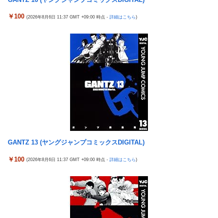
西武・中村剛也、一軍昇格が秒読み！
￥100
(2026年8月6日 11:37 GMT +09:00 時点 -
詳細はこちら
)
フジ『有吉の夏休み』今夏も放送へ 有吉弘行の意味深発言でフ
ワちゃん復帰説が急浮上
【有能】政府「トラックはサービスエリア利用有料化すればサボ
らず走るし流問題解決じゃね？」
母と一緒の時に、明らかに足に障害がある方が歩いていた。母
「なんであんな歩き方なの？ふざけてるの？」
ソフトの入れ替えなんて10秒で済むのにそれを面倒くさいとか
DL版選ぶ理由だわとかなんなんアホなのか
ガルシア 打率.230 13打数3安打 2本塁打 7打点
伊勢鈴蘭さん、コカ・コーラ愛を全力アピール！
GANTZ 13 (ヤングジャンプコミックスDIGITAL)
【速報】れいわ新選組さん「いのちの党」に改名ｗｗｗｗｗｗｗ
ｗ
￥100
(2026年8月6日 11:37 GMT +09:00 時点 -
詳細はこちら
)
【画像】ワイのS&P500、逝くｗ
【悲報】観光客「やっぱり本場のジンギスカンは美味い！」道民
ワイ「ぷっwwww」
【衝撃】ハンターハンター、とんでもねえ伏線が発掘される。ク