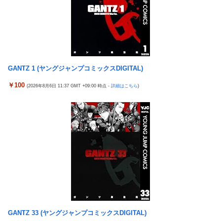
ルタ族の虐殺犯人がツェリードニヒだった模様！
【ウマ娘】わたしの全力受け止めて♡ ←「またへんないきものが
ふえてる…」
GANTZ 1 (ヤングジャンプコミックスDIGITAL)
￥100
(2026年8月6日 11:37 GMT +09:00 時点 -
詳細はこちら
)
GANTZ 33 (ヤングジャンプコミックスDIGITAL)