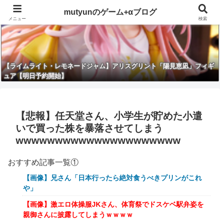
mutyunのゲーム+αブログ
メニュー
検索
【ライムライト・レモネードジャム】アリスグリント「陽見恵凪」フィギ
ュア【明日予約開始】
【悲報】任天堂さん、小学生が貯めた小遣
いで買った株を暴落させてしまう
wwwwwwwwwwwwwwwwwwwww
おすすめ記事一覧①
【画像】兄さん「日本行ったら絶対食うべきプリンがこれ
や」
【画像】激エロ体操服JKさん、体育祭でドスケベ駅弁姿を
親御さんに披露してしまうｗｗｗｗ