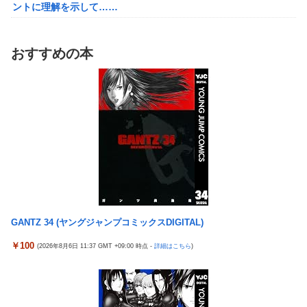
ントに理解を示して……
今年3月のベントレーひき逃げ事件で逮捕された男、韓国籍だっ
【草】アル中「水飲みたくない！」 グラス「はい転倒」
た模様…自称インフルエンサー→実際はフェラーリの見積もりだ
「こんな事になるんやから強制置き配は止めておくべき」とユー
け投稿など嘘だらけｗｗｗｗｗｗｗｗ
おすすめの本
ザーがドン引き、UberEatsが導入した強制置き配が起こしたの
【悲報】桐谷さん「人生かけて7億円貯めたのにガンで死ぬか
は……
も。もっと素直に遊べばよかった。」
女さん、ワンピースグッズを大量注文→全キャンセルで逮捕ｗｗ
れいわ新選組、党名変更を発表 新党名は...
ｗ
精神科に通院してるけど「ヤンキー・ギャル・体育会系・茶髪や
【日向坂46】 かほりん、ありのままの姿・・・【藤嶌果歩1st写
金髪の人」を待合室で一度も見たことない
真集】
ミヤネ屋に出演した左派の社会学者、イオン爆発事故の例のテナ
【画像】スト6に彗星の如く現れたフィリピン人キャラが可愛す
ントに理解を示して……
ぎると話題に！
【草】アル中「水飲みたくない！」 グラス「はい転倒」
周囲の人「おい見ろよ…」「一人で来てんのかな…？ｗ」「腹で
「こんな事になるんやから強制置き配は止めておくべき」とユー
けーｗ」一人焼肉ワイ「……ッ…！」
GANTZ 34 (ヤングジャンプコミックスDIGITAL)
ザーがドン引き、UberEatsが導入した強制置き配が起こしたの
【衝撃】ワイ、偏差値30台の高校に入学した結果ｗｗｗｗｗｗｗ
は……
￥100
(2026年8月6日 11:37 GMT +09:00 時点 -
詳細はこちら
)
ｗｗｗ
【衝撃】クルタ族虐 殺の犯人、ツェリードニヒで確定！クロロの
【悲報】ワンダンス作者「手書きでダンスアニメ描いてみまし
演劇のせいで2人も無駄死ににwwww
た」←アニメの当てつけにしか見えないと話題に
【悲報】ライター「ちいかわが反社とコラボしてた」ﾊﾟｼｬｯ
エアギアって再アニメ化したら良さそうじゃない？ ちゃんとエロ