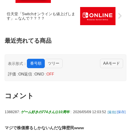
任天堂「Switchオンラインも値上げしま
す」←なんで？？？？
最近売れてる商品
番号順
ツリー
AAモード
表示形式：
評価 :
返信 :
ID :
ON
ON
OFF
コメント
1388287:
ゲーム好きの774さん@10周年
:
2026/05/09 12:03:52
[保存]
[返信]
マジで株価擦るしかないんだな障壁民www