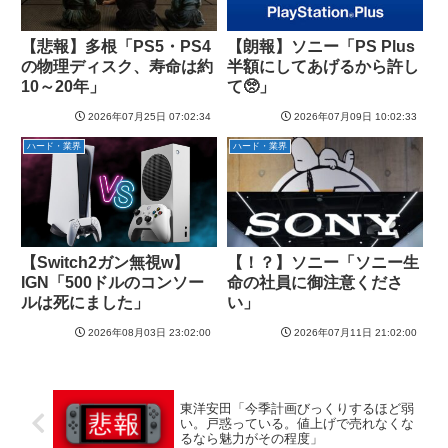
【悲報】多根「PS5・PS4
【朗報】ソニー「PS Plus
の物理ディスク、寿命は約
半額にしてあげるから許し
10～20年」
て🥺」
2026年07月25日 07:02:34
2026年07月09日 10:02:33
ハード・業界
ハード・業界
【Switch2ガン無視w】
【！？】ソニー「ソニー生
IGN「500ドルのコンソー
命の社員に御注意くださ
ルは死にました」
い」
2026年08月03日 23:02:00
2026年07月11日 21:02:00
東洋安田「今季計画びっくりするほど弱
い。戸惑っている。値上げで売れなくな
るなら魅力がその程度」