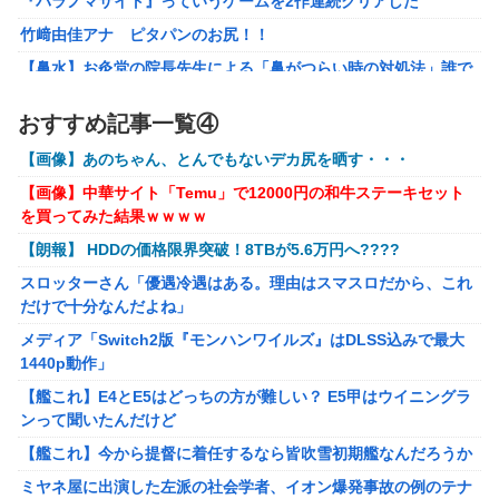
『パラノマサイト』っていうゲームを2作連続クリアした
【ナイトレイン】 舐め腐ったネタビルドで床舐めしまくる
竹﨑由佳アナ ピタパンのお尻！！
「俺って面白いやろ？」みたいな寒い奴
【鼻水】お灸堂の院長先生による「鼻がつらい時の対処法」誰で
【ウルトラQ】 「ナメゴン」とかいうシリーズ初の宇宙怪獣
も簡単にできると話題に
【画像】『金田一少年の事件簿』で好きな死体ランキング１
おすすめ記事一覧④
メディア「Switch2版『モンハンワイルズ』はDLSS込みで最大
位がこちら！
1440p動作」
【画像】あのちゃん、とんでもないデカ尻を晒す・・・
【ウマ娘】夜に食べるアイスおいち！「きーん」ってする
【艦これ】E4とE5はどっちの方が難しい？ E5甲はウイニングラ
【画像】中華サイト「Temu」で12000円の和牛ステーキセット
ち。
ンって聞いたんだけど
を買ってみた結果ｗｗｗｗ
【にじさんじ】本日20時から、ののはとあゆゆでコラボ！
【艦これ】今から提督に着任するなら皆吹雪初期艦なんだろうか
【朗報】 HDDの価格限界突破！8TBが5.6万円へ????
【ライザのアトリエ】キューズQ「ライザ(ライザリン・シュタウ
部屋作りゲーム、確率で出現するイカを見るとクラッシュす
スロッターさん「優遇冷遇はある。理由はスマスロだから、これ
ト)ウェディングStyle」フィギュア【予約開始】
る不具合が発生
だけで十分なんだよね」
【〈物語〉シリーズ】セガ「忍野忍」「斧乃木余接」プライズフ
メディア「Switch2版『モンハンワイルズ』はDLSS込みで最大
ィギュア【彩色原型公開】
1440p動作」
【バンダイ】「食玩」「プライズ」「ガシャポン」2026年8月発
【艦これ】E4とE5はどっちの方が難しい？ E5甲はウイニングラ
売商品【発売スケジュール】
ンって聞いたんだけど
結婚相談所職員さん、子なし女にド正論を述べてしまう…
【艦これ】今から提督に着任するなら皆吹雪初期艦なんだろうか
週間少年ジャンプのグッズ(43億円分)を注文してキャンセルした
ミヤネ屋に出演した左派の社会学者、イオン爆発事故の例のテナ
32歳女が逮捕