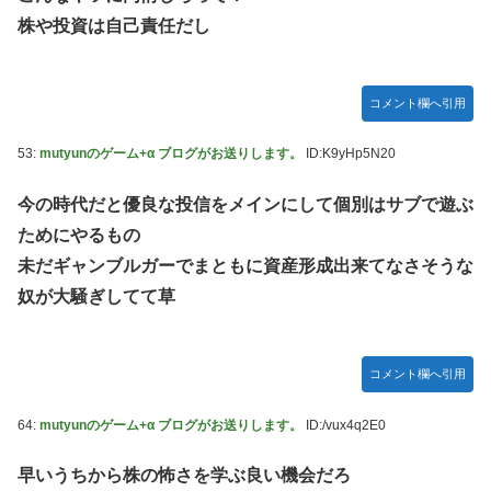
株や投資は自己責任だし
コメント欄へ引用
53:
mutyunのゲーム+α ブログがお送りします。
ID:K9yHp5N20
今の時代だと優良な投信をメインにして個別はサブで遊ぶ
ためにやるもの
未だギャンブルガーでまともに資産形成出来てなさそうな
奴が大騒ぎしてて草
コメント欄へ引用
64:
mutyunのゲーム+α ブログがお送りします。
ID:/vux4q2E0
早いうちから株の怖さを学ぶ良い機会だろ