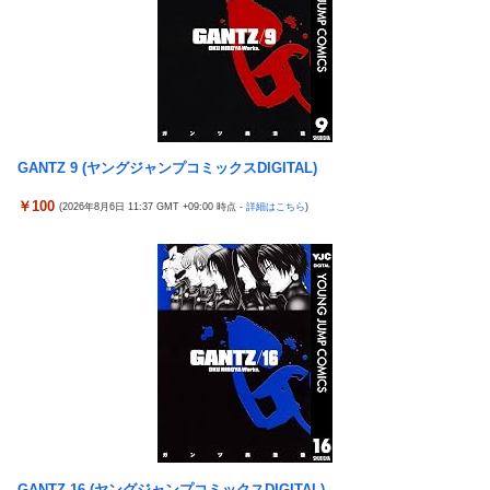
ふえてる…」
なんでみんなそんなに共産主義嫌なん？
【バンダイ】「食玩」「プライズ」「ガシャポン」2026年8月発
売商品【発売スケジュール】
【悲報】AV女優さん、キモオタチー牛弱男どもの「おはよう」に
ブチギレｗｗｗ
GANTZ 9 (ヤングジャンプコミックスDIGITAL)
【〈物語〉シリーズ】セガ「忍野忍」「斧乃木余接」プライズフ
ィギュア【彩色原型公開】
￥100
(2026年8月6日 11:37 GMT +09:00 時点 -
詳細はこちら
)
【ナイトレイン】 舐め腐ったネタビルドで床舐めしまくる「俺っ
て面白いやろ？」みたいな寒い奴
三菱自動車、「パジェロ」の中型版・小型版も発売へ
【ウルトラQ】 「ナメゴン」とかいうシリーズ初の宇宙怪獣
【衝撃】 中国製ルーター20機種にバックドア発見！ ネットに繋
ぐだけで35秒ごとに中国のサーバーと通信
【艦これ】 募：ヴィスビィの触媒
影山優佳、赤ランジェリー×網タイツがスケベ過ぎる！只の痴女
だろ・・・
GANTZ 16 (ヤングジャンプコミックスDIGITAL)