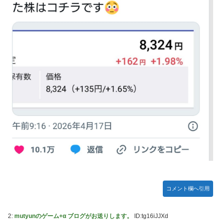
サボらず走るし流問題解決じゃね？」
海外「全部日本の真似だったのか…」 日本の普通のテレビ
番組が最新SNSの数十年先を行っていたと話題に
ジャグラーやってる奴ってヤバいの多すぎじゃね？？？
【艦これ】これがラ級ちゃんの水着modeか・・・！
今季もタイトル獲得を目指すFC町田ゼルビア黒田剛監督が
抱負を語る
ぐらんぶる Season 3 第5話 感想：耕平がタレントの替え玉
に！奇行にはちゃんと意味があった！
竹﨑由佳アナ ピタパンのお尻！！
【ウマ娘】セイちゃんの攻撃力を見よ！！！
【画像】島田フミカネ先生、ひたすらエッチな絵を上げ続け
る存在になってしまう
【ウマ娘】（悲報）ナイスネイチャ、討ち取られる
【画像あり】ワイ、今更SSSS.GRIDMANを観賞するも面白
過ぎて今まで観てなかったを後悔する…
【バンダイ】「食玩」「プライズ」「ガシャポン」2026年8
月発売商品【発売スケジュール】
コメント欄へ引用
【悲報】AV女優さん、キモオタチー牛弱男どもの「おはよ
う」にブチギレｗｗｗ
2:
mutyunのゲーム+α ブログがお送りします。
ID:tg16iJJXd