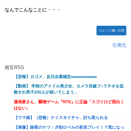
なんでこんなことに・・・
コメント欄へ引用
引用元
相互RSS
【悲報】カゴメ、反日企業確定wwwwwwww
【動画】 学校のアイドル美少女、カメラ目線フ○ラチオを拡
散され男子200人が抜いてしまう…
漫画家さん、覇権ゲーム『NTE』に正論「スゴイけど面白く
はない」
【ウマ娘】（悲報）ナイスネイチャ、討ち取られる
【画像】除夜のケツ：夕刻ロベルの初見プレイ！？気になっ