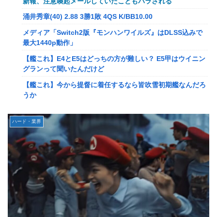
新報、注意喚起メールしていたこともバラされる
メディア「Switch2版『モンハンワイルズ』はDLSS込みで
涌井秀章(40) 2.88 3勝1敗 4QS K/BB10.00
最大1440p動作」
メディア「Switch2版『モンハンワイルズ』はDLSS込みで
【艦これ】E4とE5はどっちの方が難しい？ E5甲はウイニン
最大1440p動作」
グランって聞いたんだけど
【艦これ】E4とE5はどっちの方が難しい？ E5甲はウイニン
【艦これ】今から提督に着任するなら皆吹雪初期艦なんだろ
グランって聞いたんだけど
うか
【艦これ】今から提督に着任するなら皆吹雪初期艦なんだろ
【艦これ】バニ黒潮親潮 他
うか
中西悠理アナ 袖口からインナーチラ見え！！
【悲報】Amazon、デザイン改悪か
ハード・業界
【ポケモンGO】リモート交換って 大半が交換レート合わせ
【速報】専門家「イオンモール熊本の爆心地に”こんなも
ない奴多くね？
の”があったんだけど…」
【衝撃】クルタ族虐 殺の犯人、ツェリードニヒで確定！ク
【画像】かつて天下を獲っていたYouTuberの現在ｗｗｗｗ
ロロの演劇のせいで2人も無駄死ににwwww
【速報】熊本イオンモール、爆発の原因は『これ』の可能性
【悲報】ライター「ちいかわが反社とコラボしてた」ﾊﾟｼｬｯ
【悲報】コレコレ、月収1億円ｗｗｗそりゃ外出るのにボデ
死神のコスプレをして隣のビルの屋上から病院を眺めていた
ィガードつけるわ…
男を逮捕ｗｗｗ
【悲報】有名漫画家、がんを公表「大腸癌になってしまいま