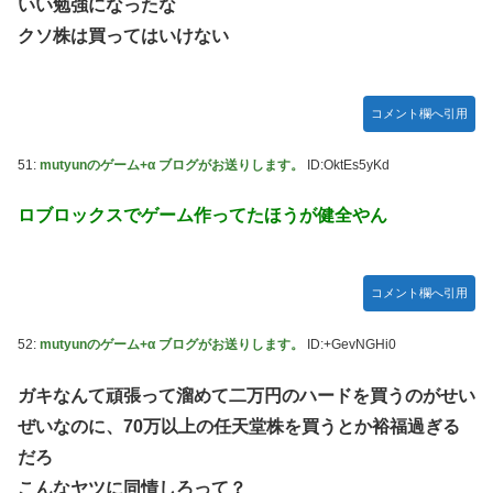
いい勉強になったな
クソ株は買ってはいけない
コメント欄へ引用
51:
mutyunのゲーム+α ブログがお送りします。
ID:OktEs5yKd
ロブロックスでゲーム作ってたほうが健全やん
コメント欄へ引用
52:
mutyunのゲーム+α ブログがお送りします。
ID:+GevNGHi0
ガキなんて頑張って溜めて二万円のハードを買うのがせい
ぜいなのに、70万以上の任天堂株を買うとか裕福過ぎる
だろ
こんなヤツに同情しろって？