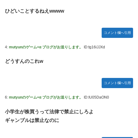
【〈物語〉シリーズ】セガ「忍野忍」「斧乃木余接」プライ
ズフィギュア【彩色原型公開】
ひどいことするねえwwww
【画像】令和最新版のあのちゃん、可愛過ぎてワイらにブッ
刺さりまくりw w w w w w
コメント欄へ引用
【ナイトレイン】 舐め腐ったネタビルドで床舐めしまくる
「俺って面白いやろ？」みたいな寒い奴
4:
mutyunのゲーム+α ブログがお送りします。
ID:tg16iJJXd
連合のモルモット部隊の部隊長になりました 第45話
どうすんのこれw
【ウルトラQ】 「ナメゴン」とかいうシリーズ初の宇宙怪獣
【デレマス】 橘ありす「あなたの瞳には」
コメント欄へ引用
【艦これ】 募：ヴィスビィの触媒
やるやらでっきーのクラス転移ダンジョンサバイバル・闇鍋
6:
mutyunのゲーム+α ブログがお送りします。
ID:IU05DaON0
あんこ仕立て 第45話
【画像】『金田一少年の事件簿』で好きな死体ランキング１
小学生が株買うって法律で禁止にしろよ
位がこちら！
ギャンブルは禁止なのに
やる夫のダンジョン運営記180-おまけ31 埋めネタ「17話舞
台裏2 土産物市・当日」