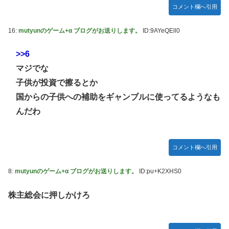
コメント欄へ引用
ソフトの入れ替えなんて10秒で済むのにそれを面倒くさいと
かDL版選ぶ理由だわとかなんなんアホなのか
16:
mutyunのゲーム+α ブログがお送りします。
ID:9AYeQEll0
【ウマ娘】夜に食べるアイスおいち！「きーん」ってする
ち。
>>6
【にじさんじ】本日20時から、ののはとあゆゆでコラボ！
マジでな
広島県知事ら「核抑止論、根本的におかしい。軍拡競争を助
子供が投資で擦るとか
長し世界を不安定化させるだけ」
国からの子供への補助をギャンブルに使ってるようなも
部屋作りゲーム、確率で出現するイカを見るとクラッシュす
んだわ
る不具合が発生
積水ハウス「地面師に55億円騙し取られた…」ワイ「はえー
かわいそう…会社滅茶苦茶やろなぁ」
コメント欄へ引用
【激震】韓国人「韓国サッカー協会、W杯・五輪で複数回の
8:
mutyunのゲーム+α ブログがお送りします。
ID:pu+K2XHS0
性接待を行い審判を買収していたことが発覚…（ﾌﾞﾙﾌﾞﾙ」＝
韓国の反応
株主総会に押しかけろ
【元NMB48】安部若菜、卒業して早くもお酒解禁
冨里奈央ちゃん、罰ゲームのセミをずっと気にしてたｗ【乃