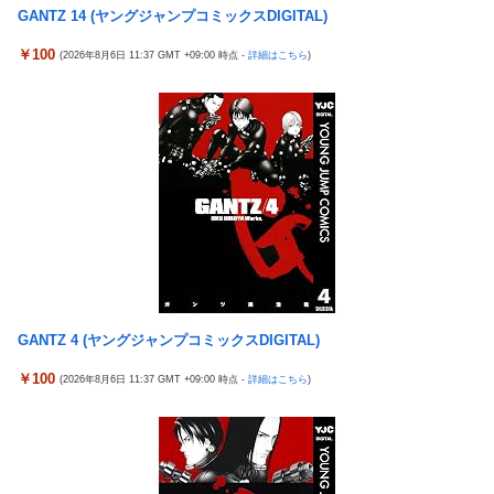
【実戦報告】Lストリートファイター6の評判まとめ！ヤレる感が
GANTZ 14 (ヤングジャンプコミックスDIGITAL)
【衝撃】 中国製ルーター20機種にバックドア発見！ ネットに繋
微妙！？もう稼働貢献週の予想をするユーザーも！？
ぐだけで35秒ごとに中国のサーバーと通信
￥100
(2026年8月6日 11:37 GMT +09:00 時点 -
詳細はこちら
)
4号機ジジイ「どんなノーマルタイプでも下皿はガッチガチがデ
影山優佳、赤ランジェリー×網タイツがスケベ過ぎる！只の痴女
フォ」←マジで無駄な事やってるよな
だろ・・・
【画像】田中みな実さん、妊娠中とは思えないヒール姿で登場し
【有能】政府「トラックはサービスエリア利用有料化すればサボ
てしまう
らず走るし流問題解決じゃね？」
ワイ手取り15万正社員→副業でウーバーやってるんやが金がない
母と一緒の時に、明らかに足に障害がある方が歩いていた。母
株式投資、若年男性の自信喪失の原因に-6割超が「人生の敗者」
「なんであんな歩き方なの？ふざけてるの？」
自認
伊勢鈴蘭さん、コカ・コーラ愛を全力アピール！
韓国警察、大韓サッカー協会を家宅捜索 代表監督選考巡り
今季もタイトル獲得を目指すFC町田ゼルビア黒田剛監督が抱負を
パヨク「アジア人民、中国人民と連帯して戦おー！悪政高市を打
語る
倒するぞー！」
富士登山ツアー中に64歳男性死亡 8合目付近で意識失う
GANTZ 4 (ヤングジャンプコミックスDIGITAL)
積水ハウス「地面師に55億円騙し取られた…」ワイ「はえーかわ
細井くんの彼女、寝取らせOKだってよ3
￥100
いそう…会社滅茶苦茶やろなぁ」
(2026年8月6日 11:37 GMT +09:00 時点 -
詳細はこちら
)
【ポケモンGO】「色違い000個体」とかい逆にレアな個体
【悲報】茂木敏充外相、『大炎上』してしまう！！！！！！！
外国人「2002年W杯は?」韓国サッカーに衝撃的不祥事！W杯予
「電車で女性が失神したら無言の男が真横についてきた」とタレ
選でレフリーへの性的接待発覚！海外騒然！【海外の反応】
ントが主張、虚言疑惑が出ると「その男の垢を発見した」と追加
【ウマ娘】わたしの全力受け止めて♡ ←「またへんないきものが
主張するも……