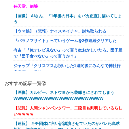
任天堂、崩壊
【画像】 AIさん、『1年後の日本』をバカ正直に描いてしま
う…
【ウマ娘】（悲報）ナイスネイチャ、討ち取られる
『パラノマサイト』っていうゲームを2作連続クリアした
有吉「『俺テレビ見ない』って言う奴おかしいだろ。団子屋
で『団子食べない』って言うか？」
ジャップ「クリスマスお祝いした1週間後にみんなで神社行
きます」←これ
【画像】令和最新版のあのちゃん、可愛過ぎてワイらにブッ
おすすめ記事一覧②
刺さりまくりw w w w w w
【画像】カルビー、ネトウヨから袋叩きにされてしまう
オワコン扱いされていたデジモンさん、令和に全盛期を超え
WWWWWWWWWWWWWWWWWWWWWWWW
る利益を生み出していた
【悲報】人間シャンパンタワー、二段目も判明しているらし
【爆笑ｗ】バッグひったくりを試みた男、バイクを盗られ
いｗｗｗｗ
る！
【速報】 キチ団体に言い訳講演させていたのがバレた琉球
【動画】新型のさすまた、限界突破www