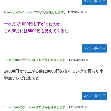
木坂46】
コメント欄へ引用
モーニング娘。'25『気になるその気の歌』ってガチで名曲
9:
mutyunのゲーム+α ブログがお送りします。
ID:3NKnLiPTd
だと思うんだけど
5期・6期 人気ランキング
一ヶ月で1000円も下がったのか
冨里奈央ちゃん、おへそ見せガチでエグいって・・・
これ来月には5000円も見えてくるな
コメント欄へ引用
14:
mutyunのゲーム+α ブログがお送りします。
ID:BwbfiZDLM
14000円まで上がる前に9000円のタイミングで買った小
学生テレビに出てた
コメント欄へ引用
15:
mutyunのゲーム+α ブログがお送りします。
ID:pieSU9JX0