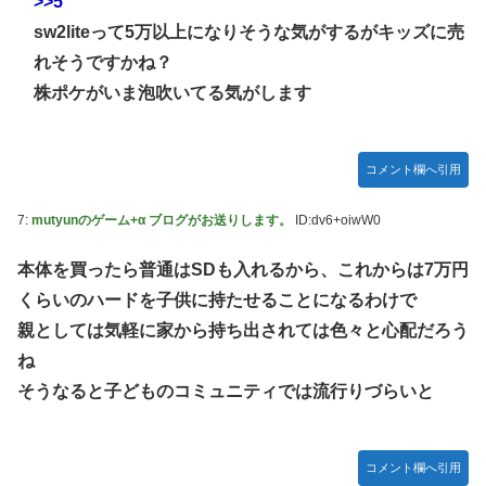
>>5
定＆最新PV公開！思ったより発売早い…もう半年後か！
sw2liteって5万以上になりそうな気がするがキッズに売
ご主人様？と私と 第68話
れそうですかね？
【朗報】 ほの暮らしの庭、100時間遊べてストーリーも面白
株ポケがいま泡吹いてる気がします
いスタバレの上位互換だとまじで好評
【アイマス】 アイドル達が雑談してるだけ【モバマス】
コメント欄へ引用
【VTuber】千羽師匠、Grokに自分の気持ち悪いツイート聞
くやつやってるのかなって思ったら相手鴨神やんけ
7:
mutyunのゲーム+α ブログがお送りします。
ID:dv6+oiwW0
連合のモルモット部隊の部隊長になりました 第42話
RPG「たまにロボキャラ居る」←まぁわかる「回復魔法でロ
本体を買ったら普通はSDも入れるから、これからは7万円
ボキャラが回復」←？
くらいのハードを子供に持たせることになるわけで
声優のデビュー前の画像が発掘されると良い気がしない奴
親としては気軽に家から持ち出されては色々と心配だろう
【ラブライブ！】
ね
Juice=Juiceの『ポップミュージック』とかいう曲
そうなると子どものコミュニティでは流行りづらいと
結局おまえらが求める『RPGの理想の主人公』って一体どう
いうのなん？
コメント欄へ引用
鞘師里保、現ハロプロメンバー2人を絶賛