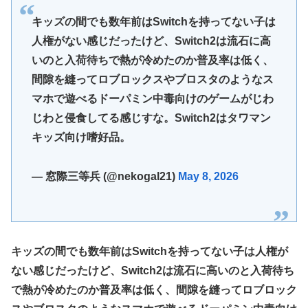
【速報】日本一ソフトウェア「定価9000円のゲームです。
買って下さい。」→結果・・・
エクスアリーナ松戸がディスクアップ2を撤去したらしくデ
キッズの間でも数年前はSwitchを持ってない子は
ィスクアッパーさん達から落胆の声
人権がない感じだったけど、Switch2は流石に高
【訃報】人気Vtuberの犬、19歳で死去
結局おまえらが求める『RPGの理想の主人公』って一体どう
いのと入荷待ちで熱が冷めたのか普及率は低く、
とんでもない「積みプラ」がテレビで放送されてしまう
いうのなん？
間隙を縫ってロブロックスやブロスタのようなス
【正論】X民「真の弱者男性は恋愛ゲームとかアニメ見てな
マホで遊べるドーパミン中毒向けのゲームがじわ
い。本当の闇を見せるね」←170000バズwwwwwww
じわと侵食してる感じすな。Switch2はタワマン
【シンデレラガールズ】 百鬼夜行をテーマとしたPOP UP
キッズ向け嗜好品。
SHOPが東京・大阪にて開催
【デレマス×仮面ライダー】 仮面ライダーバロンＰ第１話
「始まりの巫女」
— 窓際三等兵 (@nekogal21)
May 8, 2026
メディア「Switch2、499ドルでも安い800ドル超えるか
も。PS5は直近での値上げ可能性低い」
【艦これ】E3-4クリアの流れ来てるな
キッズの間でも数年前はSwitchを持ってない子は人権が
【悲報】ハンターハンター連載再開の様子、全くないｗｗｗ
ない感じだったけど、Switch2は流石に高いのと入荷待ち
ｗｗｗｗｗｗｗｗｗｗ
で熱が冷めたのか普及率は低く、間隙を縫ってロブロック
【画像】吉岡里帆さん、モリマン具合がよくわかる証拠がこ