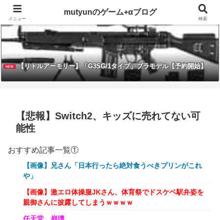
mutyunのゲーム+αブログ
メニュー
検索
【リトルアーモリー】「G3SG/1タイプ」プラモデル【予約開始】
NEW
【悲報】Switch2、キッズに売れてない可
能性
おすすめ記事一覧①
【画像】兄さん「日本行ったら絶対食うべきプリンがこれ
や」
【画像】激エロ体操服JKさん、体育祭でドスケベ駅弁姿を
親御さんに披露してしまうｗｗｗｗ
任天堂、崩壊