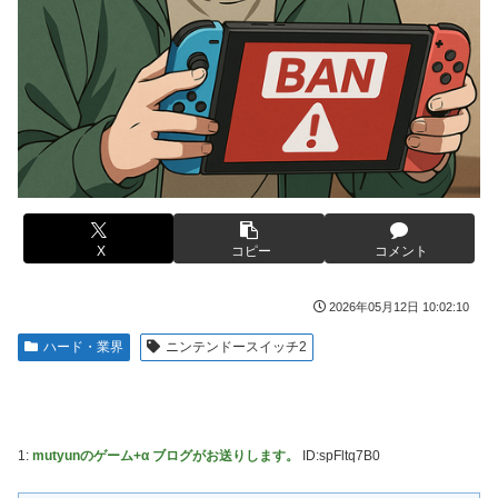
捨て身の反撃すぎる
【画像】旅人女子「夜景を撮りたかっただけなのに、故郷の
村が燃やされたみたいになった」←26万ｲｲﾈｗｗｗｗ
【ToLOVEる】ユニクリ「籾岡里紗 ダークネスver.」フィギ
ュア【再販予約開始】
メディア「Switch2、499ドルでも安い800ドル超えるか
も。PS5は直近での値上げ可能性低い」
【悲報】女「丸亀製麺美味しかったね」俺「また来ようよ」
店員「お会計2380円になりまーす」→その後『こう』なっ
【動画】半ケツ祭り、限界突破ｗｗｗｗｗｗｗｗｗｗｗｗｗ
たんだが俺悪くないよな？？？？？？？？
【動画】R2-D2の絶叫からしか得られない栄養があるｗｗｗ
【驚愕】ユーチューバー「撮影で使うから、この高級時計も
ｗ
車もぜ～んぶ経費でタダ！ｗ」←まさかコレ本気にしてる奴
【超愕】皮膚科の薬すごすぎワロタｗｗｗｗｗｗｗｗwｗ
なんておらんよな？よな？w w w w w w w w w w w
X
コピー
コメント
ウクライナの次は日本とかいうやついるけどどういう理屈な
【衝撃画像】ババアがジジイにチェーンソー！？←一体何が
の？
あったんやコレw w w w w w w w w
2026年05月12日 10:02:10
【悲報】熊本は猛暑と断水…その頃、茂木外相は中南米でニ
【悲報】ジャンプ、ついに98万部…全盛期653万部からここ
ッコリ動画公開
ハード・業界
ニンテンドースイッチ2
まで落ちる
海外「世界で日本を死守するぞ！」 日本の消防署を訪れた
高市首相の衣装にケチを付けた元宝塚女優、速攻で過去の黒
ちびっ子集団が世界をメロメロに
歴史画像を発掘されてしまった結果……
日産が社運をかけて発売するSUVｗｗｗｗｗｗｗ
【スト6】待望の全体バランス調整、バトル変更リスト
1:
mutyunのゲーム+α ブログがお送りします。
ID:spFltq7B0
2026.08.03が公開
【NBA】サンズのディロン・ブルックスが、チームと3年
73milで契約延長合意