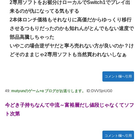
2専用ソフトをお裾分けローカルでSwitch1でプレイ出
来るのが仇になってる気もする
2本体ロンチ価格もそれなりに高価だからゆっくり移行
させるつもりだったのかも知れんがとんでもない速度で
部品高騰しちゃった
いやこの場合逆ザヤだと寧ろ売れない方が良いのか？け
どそのままじゃ2専用ソフトも当然買われないしなぁ
コメント欄へ引用
49:
mutyunのゲーム+α ブログがお送りします。
ID:DVVSjnUG0
今どき子持ちなんて中流～富裕層だし値段じゃなくてソフ
ト次第
コメント欄へ引用