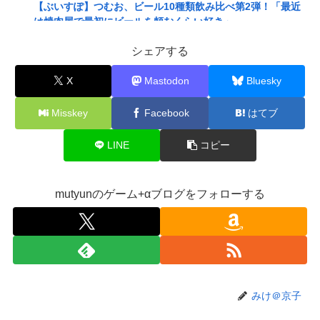
【ぶいすぽ】つむお、ビール10種類飲み比べ第2弾！「最近
は焼肉屋で最初にビールを頼むくらい好き」
【にじさんじ】Twitterはもうないよ
シェアする
【ホロライブ】これはこれでちょっと裏来いよに見える
X
Mastodon
Bluesky
【動画】クレヨンしんちゃんの例の動画、バズリすぎてネッ
トミームと化すｗｗｗｗ
Misskey
Facebook
はてブ
【悲報】Mrs. GREEN APPLE、マジで逝くwwwwww
LINE
コピー
【画像】旅人女子「夜景を撮りたかっただけなのに、故郷の
村が燃やされたみたいになった」←26万ｲｲﾈｗｗｗｗ
【悲報】女さん、熊本地震がきっかけで離婚を決意ｗｗｗｗ
mutyunのゲーム+αブログをフォローする
ｗ
【訃報】人気Vtuberの犬、19歳で死去
【動画】女子「勃ってんじゃん笑」男子「うるさい//」女子
「キャハハ！」→フ●ラ開始ｗｗｗｗｗｗｗｗｗｗ
【悲報】映画館の客、ほぼバイオテロレベルのやらかしで観
みけ＠京子
客が避難する事態にｗｗｗｗ