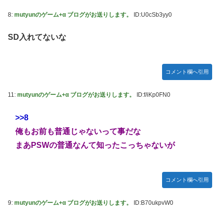
宮澤エマに「国宝級の浴衣美人」の声！「マイ・フィクショ
8:
mutyunのゲーム+α ブログがお送りします。
ID:U0cSb3yy0
ン」イベントで魅せた透明感【画像】
SD入れてないな
レクサスの軽トラとかどうよ
任天堂が「gamescom 2026」のラインナップを発表！
突進してきた牛を跳び越えたら、牛が固まって動かなくなっ
コメント欄へ引用
た闘牛場の映像【海外の反応】
11:
mutyunのゲーム+α ブログがお送りします。
ID:f/iKp0FN0
ジャンポケ斉藤の被害女性「バウムクーヘン売ったり
TikTokライブしててムカついたから示談しなかった」
>>8
【櫻坂46】村山美羽、まさかの場所で見つかる
俺もお前も普通じゃないって事だな
黒見明香ちゃんの円陣の声出しが凄かった！！！【乃木坂
まあPSWの普通なんて知ったこっちゃないが
46】
コメント欄へ引用
9:
mutyunのゲーム+α ブログがお送りします。
ID:B70ukpvW0