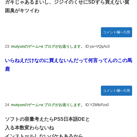
ガキじゃあるまいし、ジジイのくせにSDすら買えない貧
困臭がキツイわ
コメント欄へ引用
23:
mutyunのゲーム+α ブログがお送りします。
ID:ya+VQqAc0
いらねえだけなのに買えないんだって何言ってんのこの馬
鹿
コメント欄へ引用
24:
mutyunのゲーム+α ブログがお送りします。
ID:YZMIbPzx0
ソフトの容量考えたらPS5日本語DEと
入る本数変わらないね
インストールしないパケもあるから