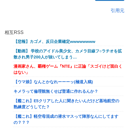
引用元
相互RSS
【悲報】カゴメ、反日企業確定wwwwwwww
【動画】 学校のアイドル美少女、カメラ目線フ○ラチオを拡
散され男子200人が抜いてしまう…
漫画家さん、覇権ゲーム『NTE』に正論「スゴイけど面白く
はない」
【ウマ娘】なんとかなれーーーッ(極道入稿)
キメラって倫理観無くせば普通に作れるんか？
【艦これ】E5クリアした人に聞きたいんだけど基地航空の
熟練度どうしてた？
【艦これ】軽空母混成の潜水マスって陣形なんにしてます
の？？？