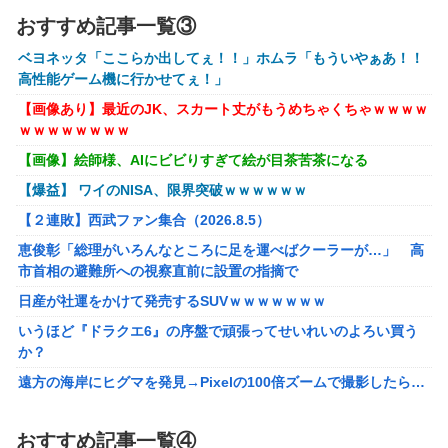
【速報】ジャンポケ斎藤、求刑7年で逝く。実刑確実か
おすすめ記事一覧③
【悲報】落語家、亡くなったタレントからいじめられた過去
ベヨネッタ「ここらか出してぇ！！」ホムラ「もういやぁあ！！
を告白する…
高性能ゲーム機に行かせてぇ！」
【画像】AKBのセンター、レベチな事が世間にバレ始めるｗ
【画像あり】最近のJK、スカート丈がもうめちゃくちゃｗｗｗｗ
ｗｗｗｗｗｗ
ｗｗｗｗｗｗｗｗ
【シンデレラガールズ】 百鬼夜行をテーマとしたPOP UP
【画像】絵師様、AIにビビりすぎて絵が目茶苦茶になる
SHOPが東京・大阪にて開催
【爆益】 ワイのNISA、限界突破ｗｗｗｗｗｗ
メディア「Switch2、499ドルでも安い800ドル超えるか
【２連敗】西武ファン集合（2026.8.5）
も。PS5は直近での値上げ可能性低い」
恵俊彰「総理がいろんなところに足を運べばクーラーが…」 高
【エヴァンゲリオン】 セガ「アヤナミレイ（仮称）‐プラグ
市首相の避難所への視察直前に設置の指摘で
スーツVer.」プライズフィギュア【彩色原型公開】
日産が社運をかけて発売するSUVｗｗｗｗｗｗｗ
【FF16】 「ファイナルファンタジー16」発売日が6/22に決
いうほど『ドラクエ6』の序盤で頑張ってせいれいのよろい買う
定＆最新PV公開！思ったより発売早い…もう半年後か！
か？
【VTuber】千羽師匠、Grokに自分の気持ち悪いツイート聞
遠方の海岸にヒグマを発見→Pixelの100倍ズームで撮影したら…
くやつやってるのかなって思ったら相手鴨神やんけ
【画像】約40年前の女子高生さん、今でもイケるｗｗｗｗｗｗ
声優のデビュー前の画像が発掘されると良い気がしない奴
おすすめ記事一覧④
【勇者王ガオガイガー】PLAMATEA「獅子王凱」プラモデル
【ラブライブ！】