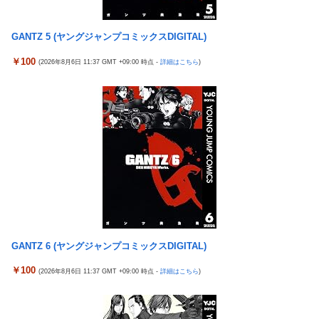
【悲報】熊本は猛暑と断水…その頃、茂木外相は中南米でニッコ
「コンビニ、馬鹿にすんなよ」→あのオーナー夫婦、不起訴ｗｗ
リ動画公開
ｗｗｗｗｗｗｗ
GANTZ 5 (ヤングジャンプコミックスDIGITAL)
【エ□漫画】 学校で一番人気で憧れの清楚美人先輩JKに何故か突
【悲報】ジャンプ、ついに98万部…全盛期653万部からここまで
然エ□動画撮影の竿役を頼まれて…！？
￥100
落ちる
(2026年8月6日 11:37 GMT +09:00 時点 -
詳細はこちら
)
メディア「Switch2、499ドルでも安い800ドル超えるかも。PS5
高市政権「減税します」→財源「これから考えます」
は直近での値上げ可能性低い」
【速報】日本一ソフトウェア「定価9000円のゲームです。買って
エクスアリーナ松戸がディスクアップ2を撤去したらしくディス
下さい。」→結果・・・
クアッパーさん達から落胆の声
【訃報】人気Vtuberの犬、19歳で死去
セクシー女優「熊本に300万円寄付します」 アンチ「汚い金あり
とんでもない「積みプラ」がテレビで放送されてしまう
がとう♥」
【正論】X民「真の弱者男性は恋愛ゲームとかアニメ見てない。
【実戦報告】eSAOアリシゼーションの評判まとめ！新台稼働
本当の闇を見せるね」←170000バズwwwwwww
No.1！出率98％、平均19回転とフェアに楽しめる数値が出てい
る模様！
【速報】ジャンポケ斎藤、求刑7年で逝く。実刑確実か
【重要】戦国乙女のママ枠をハッキリさせよう。イエヤスちゃん
【シンデレラガールズ】 百鬼夜行をテーマとしたPOP UP SHOP
GANTZ 6 (ヤングジャンプコミックスDIGITAL)
やヒデヨシちゃんはママなのか。ノブ様はママではないのかを
が東京・大阪にて開催
￥100
【日向坂46】 下着姿のかほりん、大丈夫かこれ…
(2026年8月6日 11:37 GMT +09:00 時点 -
詳細はこちら
)
【エ□漫画】 学校で一番人気で憧れの清楚美人先輩JKに何故か突
然エ□動画撮影の竿役を頼まれて…！？
彼氏にバレるかもしれない背徳感
チャド参戦でKNOCK OUTとRISE ケンカ勃発
【朗報】 消費減税、閣議決定 来年4月から2年間1％に