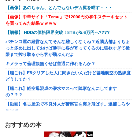
【明日予約開始】
【画像】あのちゃん、とんでもないデカ尻を晒す・・・
結局おまえらが求める『RPGの理想の主人公』って一体どう
【ToLOVEる】ユニクリ「籾岡里紗 ダークネスver.」フィギュア
いうのなん？
【画像】中華サイト「Temu」で12000円の和牛ステーキセット
【再販予約開始】
を買ってみた結果ｗｗｗｗ
任天堂が「gamescom 2026」のラインナップを発表！
【トミカ】新シリーズ「トミカ クロスレスキュー」 始動
【朗報】 HDDの価格限界突破！8TBが5.6万円へ????
キメラって倫理観無くせば普通に作れるんか？
パチンコ屋の経営なんてそんな難しくなくね？近隣店舗よりちょ
【艦これ】E5クリアした人に聞きたいんだけど基地航空の熟練度
っと多めに出しておけば勝手に客が寄ってくるのに強欲すぎて極
どうしてた？
限まで搾り取るから客が飛ぶんだよ
【艦これ】軽空母混成の潜水マスって陣形なんにしてます
キメラって倫理観無くせば普通に作れるんか？
の？？？
【艦これ】E5クリアした人に聞きたいんだけど基地航空の熟練度
【動画】名古屋栄で不良外人が警察官を突き飛ばす。逮捕しろや
どうしてた？
ｗｗｗ
【艦これ】軽空母混成の潜水マスって陣形なんにしてます
【勇者王ガオガイガー】PLAMATEA「獅子王凱」プラモデル
の？？？
【明日予約開始】
【動画】名古屋栄で不良外人が警察官を突き飛ばす。逮捕しろや
無理やり家族旅行に付いてきて露天風呂でも大声で嫌味を言う
ｗｗｗ
姑。爆発寸前の私が他の客の前で「一世一代の勇気」を振り絞り
【勇者王ガオガイガー】PLAMATEA「獅子王凱」プラモデル
決行した前代未聞の返り討ちがこちら←身体を張った捨て身の反
おすすめの本
【明日予約開始】
撃すぎる
無理やり家族旅行に付いてきて露天風呂でも大声で嫌味を言う