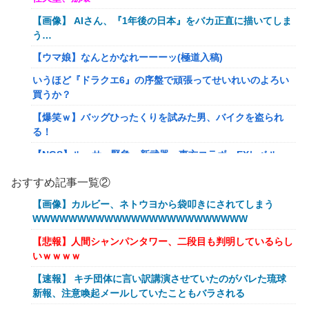
【画像】 AIさん、『1年後の日本』をバカ正直に描いてしま
う…
【ウマ娘】なんとかなれーーーッ(極道入稿)
いうほど『ドラクエ6』の序盤で頑張ってせいれいのよろい
買うか？
【爆笑ｗ】バッグひったくりを試みた男、バイクを盗られ
る！
【NGS】ルーサー緊急、新武器、東方コラボ、EXレベル
40… 8/5はアップデート盛り沢山！？貴様ら何から始める？
おすすめ記事一覧②
( •᷄ὤ•᷅ )
【画像】カルビー、ネトウヨから袋叩きにされてしまう
キメラって倫理観無くせば普通に作れるんか？
WWWWWWWWWWWWWWWWWWWWWWWW
【艦これ】E5クリアした人に聞きたいんだけど基地航空の
【悲報】人間シャンパンタワー、二段目も判明しているらし
熟練度どうしてた？
いｗｗｗｗ
【艦これ】軽空母混成の潜水マスって陣形なんにしてます
【速報】 キチ団体に言い訳講演させていたのがバレた琉球
の？？？
新報、注意喚起メールしていたこともバラされる
【艦これ】みんなもう終わってそうだから聞くんだけど E3-