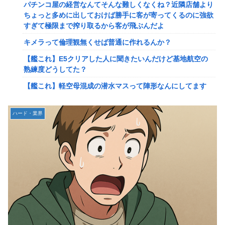
パチンコ屋の経営なんてそんな難しくなくね？近隣店舗より
2ってサブの穴が空いてないダイハツ駆逐並べて 高速＋とか
ちょっと多めに出しておけば勝手に客が寄ってくるのに強欲
してるとアホほど時間かかる？
すぎて極限まで搾り取るから客が飛ぶんだよ
【驚愕】ユーチューバー「撮影で使うから、この高級時計も
キメラって倫理観無くせば普通に作れるんか？
車もぜ～んぶ経費でタダ！ｗ」←まさかコレ本気にしてる奴
なんておらんよな？よな？w w w w w w w w w w w
【艦これ】E5クリアした人に聞きたいんだけど基地航空の
熟練度どうしてた？
【速報】へずまりゅうさん、完全に聖人の顔へ←これw w w
w w w w w
【艦これ】軽空母混成の潜水マスって陣形なんにしてます
の？？？
「いきなりステーキ」の反対ｗｗｗｗｗｗｗｗｗ
【画像】X女子「ガチでこういう彼氏欲しくて息できん」
【緊急】爆美女「すみません。砲弾3つ持ってきました」警
ハード・業界
2000万バズ
察「！？」自衛隊「！？」→結果w w w w w w w w
【動画】クレヨンしんちゃんの例の動画、バズリすぎてネッ
【動画】名古屋栄で不良外人が警察官を突き飛ばす。逮捕し
トミームと化すｗｗｗｗ
ろやｗｗｗ
【速報】ジャンポケ斎藤、求刑7年で逝く。実刑確実か
【勇者王ガオガイガー】PLAMATEA「獅子王凱」プラモデ
ル【明日予約開始】
【速報】ゼレンスキー大統領「日本の支援は期待されたほど
の成果がない」WWWWWWWWWWW
無理やり家族旅行に付いてきて露天風呂でも大声で嫌味を言
う姑。爆発寸前の私が他の客の前で「一世一代の勇気」を振
【速報】"見せブラ"女神、現る♡♡♡♡
り絞り決行した前代未聞の返り討ちがこちら←身体を張った