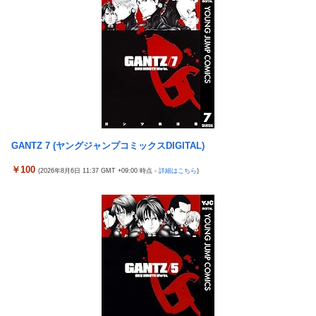
【悲報】女「丸亀製麺美味しかったね」俺「また来ようよ」店員
姑。爆発寸前の私が他の客の前で「一世一代の勇気」を振り絞り
「お会計2380円になりまーす」→その後『こう』なったんだが俺
決行した前代未聞の返り討ちがこちら←身体を張った捨て身の反
悪くないよな？？？？？？？？
撃すぎる
【驚愕】ユーチューバー「撮影で使うから、この高級時計も車も
【悲報】まどマギ映画、来月公開なのに話題にならない
ぜ～んぶ経費でタダ！ｗ」←まさかコレ本気にしてる奴なんてお
wwwwwww
らんよな？よな？w w w w w w w w w w w
【悲報】Amazon、デザイン改悪か
【衝撃画像】ババアがジジイにチェーンソー！？←一体何があっ
【愕然】ワイ、久しぶりに元カノのインスタ見た結果とんでもな
たんやコレw w w w w w w w w
いことになってた・・・・・・
【悲報】みい山の作者、自分の過去を消しまくる
GANTZ 7 (ヤングジャンプコミックスDIGITAL)
オコエ瑠偉、メキシコに渡って2球団を即クビ→SNS更新が3ヶ月
20代男性「ジモティーで車を買ったらリース車だった」53歳無職
間止まって消息不明に
￥100
(2026年8月6日 11:37 GMT +09:00 時点 -
詳細はこちら
)
が逮捕
【画像】最新ファイヤーエンブレム、主人公の性別が「Type-A」
【悲報】俺、「株の損失」が凄すぎて死にたい・・・
と「Type-B」になってしまう
東京五輪出場の元重量挙げ日本代表選手逮捕 コンビニで卵2パ
「コンビニ、馬鹿にすんなよ」→あのオーナー夫婦、不起訴ｗｗ
ックとしょうゆ1本(835円相当)万引きし店長をケガさせたか
ｗｗｗｗｗｗｗ
国民「円安で生活が苦しい！」高市「すぐにアメリカと異例の協
【悲報】ジャンプ、ついに98万部…全盛期653万部からここまで
調介入して円高にしました」
落ちる
水戸かな 人妻・主婦 不倫した【妻・かな】とその【相手・美
高市政権「減税します」→財源「これから考えます」
咲】にチ×ポを捻じ込んで子宮で理解らせてやった。