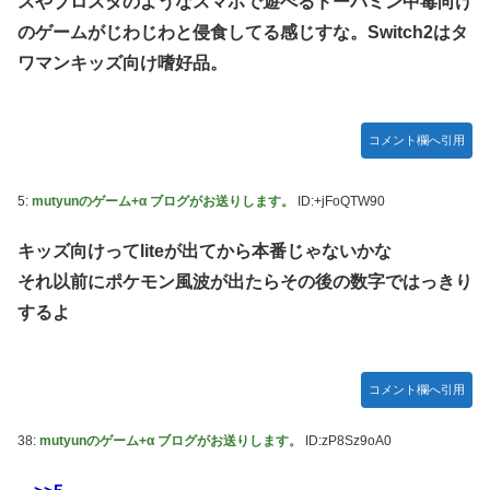
スやブロスタのようなスマホで遊べるドーパミン中毒向け
ちらｗｗｗｗｗｗ
のゲームがじわじわと侵食してる感じすな。Switch2はタ
【艦これ】E3-3はスク水パーティでOk？
ワマンキッズ向け嗜好品。
【祝砲】大人気ウマ娘声優、一般男性と結婚するｗｗｗｗｗ
ｗｗ
超能力が使えるようになったので限界まで極める事にした
コメント欄へ引用
件 その８
【艦これ】これがラ級ちゃんの水着modeか・・・！
5:
mutyunのゲーム+α ブログがお送りします。
ID:+jFoQTW90
【仮面ライダーゼッツ】玖門宗馬にときめいてる女性ファン
が増えているらしい
キッズ向けってliteが出てから本番じゃないかな
それ以前にポケモン風波が出たらその後の数字ではっきり
【遊戯王】「ドミナス・スパーク」ってそんなに強えのか？
するよ
【朗報】FFジジイ「FF7は衝撃的じゃった…」←これガチ本
当らしいｗｗｗ
【エヴァンゲリオン】 セガ「アヤナミレイ（仮称）‐プラグ
コメント欄へ引用
スーツVer.」プライズフィギュア【彩色原型公開】
あなたは衛宮士郎の代わりに五次に挑むようです 第411話
38:
mutyunのゲーム+α ブログがお送りします。
ID:zP8Sz9oA0
【FF16】 「ファイナルファンタジー16」発売日が6/22に決