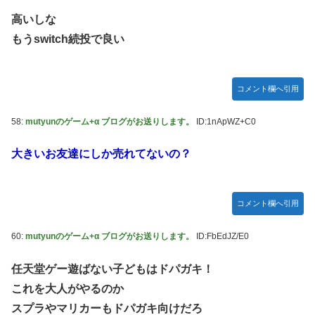
高いしな
もうswitch続投で良い
コメント欄へ引用
58:
mutyunのゲーム+α ブログがお送りします。
ID:1nApWZ+C0
大きいお友達にしか売れてないの？
コメント欄へ引用
60:
mutyunのゲーム+α ブログがお送りします。
ID:FbEdJZ/E0
任天堂ゲー遊ばない子どもはドパガキ！
これを大人がやるのか
スプラやマリカーもドパガキ向けだろ