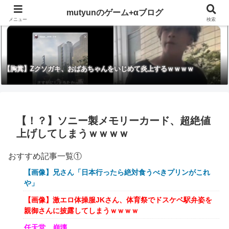
mutyunのゲーム+αブログ
メニュー
検索
【胸糞】Zクソガキ、おばあちゃんをいじめて炎上するｗｗｗｗ
【！？】ソニー製メモリーカード、超絶値
上げしてしまうｗｗｗｗ
おすすめ記事一覧①
【画像】兄さん「日本行ったら絶対食うべきプリンがこれ
や」
【画像】激エロ体操服JKさん、体育祭でドスケベ駅弁姿を
親御さんに披露してしまうｗｗｗｗ
任天堂、崩壊