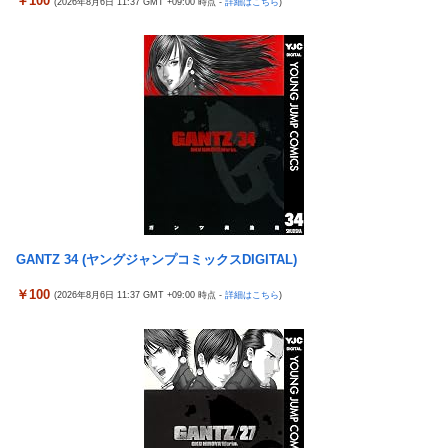
￥100
(2026年8月6日 11:37 GMT +09:00 時点 -
詳細はこちら
)
4号機ジジイ「どんなノーマルタイプでも下皿はガッチガチがデ
影山優佳、赤ランジェリー×網タイツがスケベ過ぎる！只の痴女
フォ」←マジで無駄な事やってるよな
だろ・・・
【画像】田中みな実さん、妊娠中とは思えないヒール姿で登場し
【有能】政府「トラックはサービスエリア利用有料化すればサボ
てしまう
らず走るし流問題解決じゃね？」
ワイ手取り15万正社員→副業でウーバーやってるんやが金がない
母と一緒の時に、明らかに足に障害がある方が歩いていた。母
株式投資、若年男性の自信喪失の原因に-6割超が「人生の敗者」
「なんであんな歩き方なの？ふざけてるの？」
自認
伊勢鈴蘭さん、コカ・コーラ愛を全力アピール！
韓国警察、大韓サッカー協会を家宅捜索 代表監督選考巡り
今季もタイトル獲得を目指すFC町田ゼルビア黒田剛監督が抱負を
パヨク「アジア人民、中国人民と連帯して戦おー！悪政高市を打
語る
倒するぞー！」
富士登山ツアー中に64歳男性死亡 8合目付近で意識失う
GANTZ 34 (ヤングジャンプコミックスDIGITAL)
積水ハウス「地面師に55億円騙し取られた…」ワイ「はえーかわ
細井くんの彼女、寝取らせOKだってよ3
￥100
いそう…会社滅茶苦茶やろなぁ」
(2026年8月6日 11:37 GMT +09:00 時点 -
詳細はこちら
)
【ポケモンGO】「色違い000個体」とかい逆にレアな個体
【悲報】茂木敏充外相、『大炎上』してしまう！！！！！！！
外国人「2002年W杯は?」韓国サッカーに衝撃的不祥事！W杯予
「電車で女性が失神したら無言の男が真横についてきた」とタレ
選でレフリーへの性的接待発覚！海外騒然！【海外の反応】
ントが主張、虚言疑惑が出ると「その男の垢を発見した」と追加
【ウマ娘】わたしの全力受け止めて♡ ←「またへんないきものが
主張するも……
ふえてる…」
なんでみんなそんなに共産主義嫌なん？