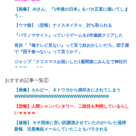
【画像】 AIさん、『1年後の日本』をバカ正直に描いてしま
う…
【ウマ娘】（悲報）ナイスネイチャ、討ち取られる
『パラノマサイト』っていうゲームを2作連続クリアした
有吉「『俺テレビ見ない』って言う奴おかしいだろ。団子屋
で『団子食べない』って言うか？」
ジャップ「クリスマスお祝いした1週間後にみんなで神社行
きます」←これ
【画像】令和最新版のあのちゃん、可愛過ぎてワイらにブッ
おすすめ記事一覧②
刺さりまくりw w w w w w
【画像】カルビー、ネトウヨから袋叩きにされてしまう
オワコン扱いされていたデジモンさん、令和に全盛期を超え
WWWWWWWWWWWWWWWWWWWWWWWW
る利益を生み出していた
【悲報】人間シャンパンタワー、二段目も判明しているらし
【爆笑ｗ】バッグひったくりを試みた男、バイクを盗られ
いｗｗｗｗ
る！
【速報】 キチ団体に言い訳講演させていたのがバレた琉球
【動画】新型のさすまた、限界突破www
新報、注意喚起メールしていたこともバラされる