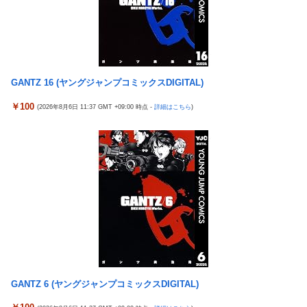
涌井秀章(40) 2.88 3勝1敗 4QS K/BB10.00
【画像】コスプレイヤーが死ぬ気で痩せた結果ｗｗｗｗ
神谷玲子の新台は神ぱち!? #75【「e七つの大罪3」1回転で大当
【悲報】福岡の電車、完全にやらかす。構内アナウンスでド下ネ
たり＝速さが段違い！渾身のRUSHに神谷が挑む！！】
タを連発するｗｗｗｗｗ
【実戦報告】Lストリートファイター6の評判まとめ！ヤレる感が
【ROBOT魂】 88,000のミーティアが二次も即完売なの大人気す
微妙！？もう稼働貢献週の予想をするユーザーも！？
GANTZ 16 (ヤングジャンプコミックスDIGITAL)
ぎる…
4号機ジジイ「どんなノーマルタイプでも下皿はガッチガチがデ
【日向坂46】 かほりん、ありのままの姿・・・【藤嶌果歩1st写
フォ」←マジで無駄な事やってるよな
￥100
(2026年8月6日 11:37 GMT +09:00 時点 -
詳細はこちら
)
真集】
冷笑系パチンカスさん「フルカスは脳死？成人男子がパチンコの
【パ順位】鷹========猫-公=====檻-/==鴎=========鷲
演出に一喜一憂してる方が脳死なんよ」
（2026.8.5）
【バンダイ】「食玩」「プライズ」「ガシャポン」2026年8月発
【悲報】みのもんたさん、代表作が「クイズミリオネア」しかな
売商品【発売スケジュール】
い
【悲報】AV女優さん、キモオタチー牛弱男どもの「おはよう」に
【幽霊否定派、完全論破】幽霊がいないなら午前2時に一人で墓
ブチギレｗｗｗ
石を木刀で叩き割れるよな？ｗｗｗｗｗ
【〈物語〉シリーズ】セガ「忍野忍」「斧乃木余接」プライズフ
神谷玲子の新台は神ぱち!? #75【「e七つの大罪3」1回転で大当
ィギュア【彩色原型公開】
たり＝速さが段違い！渾身のRUSHに神谷が挑む！！】
三菱自動車、「パジェロ」の中型版・小型版も発売へ
【実戦報告】Lストリートファイター6の評判まとめ！ヤレる感が
GANTZ 6 (ヤングジャンプコミックスDIGITAL)
【衝撃】 中国製ルーター20機種にバックドア発見！ ネットに繋
微妙！？もう稼働貢献週の予想をするユーザーも！？
ぐだけで35秒ごとに中国のサーバーと通信