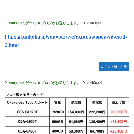
番組が最新SNSの数十年先を行っていたと話題に
ジャグラーやってる奴ってヤバいの多すぎじゃね？？？
【艦これ】これがラ級ちゃんの水着modeか・・・！
今季もタイトル獲得を目指すFC町田ゼルビア黒田剛監督が
抱負を語る
ぐらんぶる Season 3 第5話 感想：耕平がタレントの替え玉
1:
mutyunのゲーム+α ブログがお送りします。
ID:snVI0qai0
に！奇行にはちゃんと意味があった！
竹﨑由佳アナ ピタパンのお尻！！
https://kunkoku.jp/sonystore-cfexpresstypea-sd-card-
3.html
【ウマ娘】セイちゃんの攻撃力を見よ！！！
【画像】島田フミカネ先生、ひたすらエッチな絵を上げ続け
る存在になってしまう
コメント欄へ引用
【ウマ娘】（悲報）ナイスネイチャ、討ち取られる
【画像あり】ワイ、今更SSSS.GRIDMANを観賞するも面白
2:
mutyunのゲーム+α ブログがお送りします。
ID:snVI0qai0
過ぎて今まで観てなかったを後悔する…
【バンダイ】「食玩」「プライズ」「ガシャポン」2026年8
月発売商品【発売スケジュール】
【悲報】AV女優さん、キモオタチー牛弱男どもの「おはよ
う」にブチギレｗｗｗ
【〈物語〉シリーズ】セガ「忍野忍」「斧乃木余接」プライ