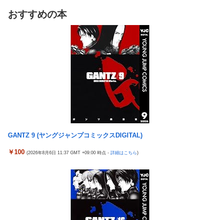
た模様…自称インフルエンサー→実際はフェラーリの見積もりだ
「こんな事になるんやから強制置き配は止めておくべき」とユー
け投稿など嘘だらけｗｗｗｗｗｗｗｗ
おすすめの本
ザーがドン引き、UberEatsが導入した強制置き配が起こしたの
【悲報】桐谷さん「人生かけて7億円貯めたのにガンで死ぬか
は……
も。もっと素直に遊べばよかった。」
女さん、ワンピースグッズを大量注文→全キャンセルで逮捕ｗｗ
れいわ新選組、党名変更を発表 新党名は...
ｗ
精神科に通院してるけど「ヤンキー・ギャル・体育会系・茶髪や
【日向坂46】 かほりん、ありのままの姿・・・【藤嶌果歩1st写
金髪の人」を待合室で一度も見たことない
真集】
ミヤネ屋に出演した左派の社会学者、イオン爆発事故の例のテナ
【画像】スト6に彗星の如く現れたフィリピン人キャラが可愛す
ントに理解を示して……
ぎると話題に！
【草】アル中「水飲みたくない！」 グラス「はい転倒」
周囲の人「おい見ろよ…」「一人で来てんのかな…？ｗ」「腹で
「こんな事になるんやから強制置き配は止めておくべき」とユー
けーｗ」一人焼肉ワイ「……ッ…！」
GANTZ 9 (ヤングジャンプコミックスDIGITAL)
ザーがドン引き、UberEatsが導入した強制置き配が起こしたの
【衝撃】ワイ、偏差値30台の高校に入学した結果ｗｗｗｗｗｗｗ
は……
￥100
(2026年8月6日 11:37 GMT +09:00 時点 -
詳細はこちら
)
ｗｗｗ
【衝撃】クルタ族虐 殺の犯人、ツェリードニヒで確定！クロロの
【悲報】ワンダンス作者「手書きでダンスアニメ描いてみまし
演劇のせいで2人も無駄死ににwwww
た」←アニメの当てつけにしか見えないと話題に
【悲報】ライター「ちいかわが反社とコラボしてた」ﾊﾟｼｬｯ
エアギアって再アニメ化したら良さそうじゃない？ ちゃんとエロ
死神のコスプレをして隣のビルの屋上から病院を眺めていた男を
さとか大暮のセンスを忠実に再現して
逮捕ｗｗｗ