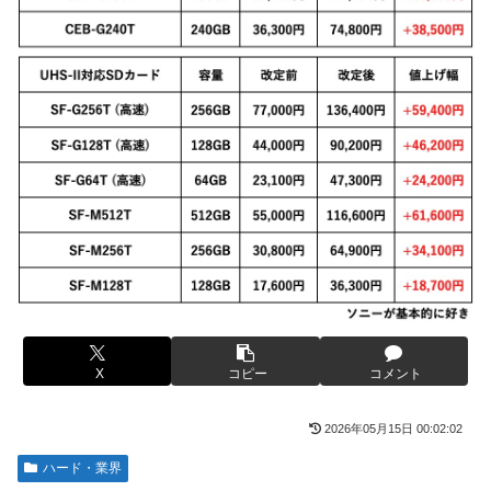
【ROBOT魂】 88,000のミーティアが二次も即完売なの大人
伊勢鈴蘭さん、コカ・コーラ愛を全力アピール！
気すぎる…
無期懲役、去年の仮釈放わずか４人…もう実質終身刑だった
【デレマス】 紗南「アイドルに似合うポケモン？」
【画像】田中みな実さん、妊娠中とは思えないヒール姿で登
ブラッドボーン全クリしたんだが
場してしまう
【画像】田中みな実さん、妊娠中とは思えないヒール姿で登
【画像】令和最新版のあのちゃん、可愛過ぎてワイらにブッ
場してしまう
刺さりまくりw w w w w w
ワイ手取り15万正社員→副業でウーバーやってるんやが金が
【画像】日焼け口リの締まったお尻っていいよね！ｗｗｗｗ
ない
ｗ
株式投資、若年男性の自信喪失の原因に-6割超が「人生の敗
熊本･八代港で自衛隊の「病院船」が医療提供開始、診察と
者」自認
薬剤処方…被災者向け大浴場も！
【緊急】お笑いジャングルポケット斉藤慎二被告に懲役7年
【悲報】コメ農家「高市総理には愛想尽かした」売値は生産
の求刑←これ…
原価の半分以下に…肥料代や燃料代は高騰「今年でやめる」
農家も
X
コピー
コメント
【ウマ娘】セイちゃんの攻撃力を見よ！！！
【悲報】かつての「快楽天」が微妙になったわけｗｗｗｗｗ
【悲報】人気配信者「はっきり言う、ジャングリア沖縄ほん
2026年05月15日 00:02:02
とーーーーーーーーにおもんない！！！！」→炎上
【有能】政府「トラックはサービスエリア利用有料化すれば
サボらず走るし流問題解決じゃね？」
ハード・業界
海外「全部日本の真似だったのか…」 日本の普通のテレビ