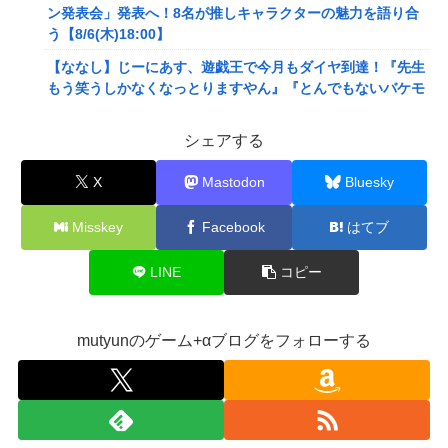
ン発表会」発表へ！8名が推しキャラクターの魅力を語り合
う【8/6(木)18:00】
【ななし】じーにあす、遊戯王で今月もダイヤ到達！『先生
もう笑うしかなくなっとりますやん』『とんでもないバケモ
ンを産み出してしまった』
シェアする
メディア「Switch2版『モンハンワイルズ』はDLSS込みで
最大1440p動作」
X
Mastodon
Bluesky
【艦これ】E4とE5はどっちの方が難しい？ E5甲はウイニン
グランって聞いたんだけど
Misskey
Facebook
はてブ
【艦これ】今から提督に着任するなら皆吹雪初期艦なんだろ
うか
LINE
コピー
【悲報】映画館の客、ほぼバイオテロレベルのやらかしで観
客が避難する事態にｗｗｗｗ
mutyunのゲーム+αブログをフォローする
【悲報】風俗嬢やってる女の末路ｗｗｗｗｗｗｗｗｗｗｗ
【警告】社会人「スムージーにキウイ皮ごと入れよ。これ美
容にいいんだよね〜」→ 結果…
【画像】コスプレイヤーが死ぬ気で痩せた結果ｗｗｗｗ