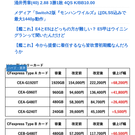
メディア「Switch2版『モンハンワイルズ』はDLSS込みで
涌井秀章(40) 2.88 3勝1敗 4QS K/BB10.00
最大1440p動作」
メディア「Switch2版『モンハンワイルズ』はDLSS込みで
【艦これ】E4とE5はどっちの方が難しい？ E5甲はウイニン
最大1440p動作」
グランって聞いたんだけど
【艦これ】E4とE5はどっちの方が難しい？ E5甲はウイニン
【艦これ】今から提督に着任するなら皆吹雪初期艦なんだろ
グランって聞いたんだけど
うか
【艦これ】今から提督に着任するなら皆吹雪初期艦なんだろ
【艦これ】バニ黒潮親潮 他
うか
中西悠理アナ 袖口からインナーチラ見え！！
【悲報】Amazon、デザイン改悪か
ハード・業界
【ポケモンGO】リモート交換って 大半が交換レート合わせ
【速報】専門家「イオンモール熊本の爆心地に”こんなも
ない奴多くね？
の”があったんだけど…」
【衝撃】クルタ族虐 殺の犯人、ツェリードニヒで確定！ク
【画像】かつて天下を獲っていたYouTuberの現在ｗｗｗｗ
ロロの演劇のせいで2人も無駄死ににwwww
【速報】熊本イオンモール、爆発の原因は『これ』の可能性
【悲報】ライター「ちいかわが反社とコラボしてた」ﾊﾟｼｬｯ
【悲報】コレコレ、月収1億円ｗｗｗそりゃ外出るのにボデ
死神のコスプレをして隣のビルの屋上から病院を眺めていた
ィガードつけるわ…
男を逮捕ｗｗｗ
【悲報】有名漫画家、がんを公表「大腸癌になってしまいま
【画像】コスプレイヤーが死ぬ気で痩せた結果ｗｗｗｗ
した。肝臓に転移も見られてステージ4です」