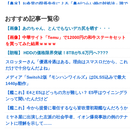
【鼻水】お灸堂の院長先生による「鼻がつらい時の対処法」誰で
【ウルトラQ】 「ナメゴン」とかいうシリーズ初の宇宙怪獣
も簡単にできると話題に
【画像】『金田一少年の事件簿』で好きな死体ランキング１
おすすめ記事一覧④
メディア「Switch2版『モンハンワイルズ』はDLSS込みで最大
位がこちら！
1440p動作」
【画像】あのちゃん、とんでもないデカ尻を晒す・・・
【ウマ娘】夜に食べるアイスおいち！「きーん」ってする
【艦これ】E4とE5はどっちの方が難しい？ E5甲はウイニングラ
【画像】中華サイト「Temu」で12000円の和牛ステーキセット
ち。
ンって聞いたんだけど
を買ってみた結果ｗｗｗｗ
【にじさんじ】本日20時から、ののはとあゆゆでコラボ！
【艦これ】今から提督に着任するなら皆吹雪初期艦なんだろうか
【朗報】 HDDの価格限界突破！8TBが5.6万円へ????
【ライザのアトリエ】キューズQ「ライザ(ライザリン・シュタウ
部屋作りゲーム、確率で出現するイカを見るとクラッシュす
スロッターさん「優遇冷遇はある。理由はスマスロだから、これ
ト)ウェディングStyle」フィギュア【予約開始】
る不具合が発生
だけで十分なんだよね」
【〈物語〉シリーズ】セガ「忍野忍」「斧乃木余接」プライズフ
メディア「Switch2版『モンハンワイルズ』はDLSS込みで最大
ィギュア【彩色原型公開】
1440p動作」
【バンダイ】「食玩」「プライズ」「ガシャポン」2026年8月発
【艦これ】E4とE5はどっちの方が難しい？ E5甲はウイニングラ
売商品【発売スケジュール】
ンって聞いたんだけど
結婚相談所職員さん、子なし女にド正論を述べてしまう…
【艦これ】今から提督に着任するなら皆吹雪初期艦なんだろうか
週間少年ジャンプのグッズ(43億円分)を注文してキャンセルした
ミヤネ屋に出演した左派の社会学者、イオン爆発事故の例のテナ
32歳女が逮捕
ントに理解を示して……
今年3月のベントレーひき逃げ事件で逮捕された男、韓国籍だっ
【草】アル中「水飲みたくない！」 グラス「はい転倒」