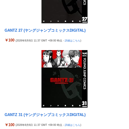
【バンダイ】「食玩」「プライズ」「ガシャポン」2026年8月発
売商品【発売スケジュール】
【悲報】AV女優さん、キモオタチー牛弱男どもの「おはよう」に
ブチギレｗｗｗ
GANTZ 27 (ヤングジャンプコミックスDIGITAL)
【〈物語〉シリーズ】セガ「忍野忍」「斧乃木余接」プライズフ
ィギュア【彩色原型公開】
￥100
(2026年8月6日 11:37 GMT +09:00 時点 -
詳細はこちら
)
【ナイトレイン】 舐め腐ったネタビルドで床舐めしまくる「俺っ
て面白いやろ？」みたいな寒い奴
三菱自動車、「パジェロ」の中型版・小型版も発売へ
【ウルトラQ】 「ナメゴン」とかいうシリーズ初の宇宙怪獣
【衝撃】 中国製ルーター20機種にバックドア発見！ ネットに繋
ぐだけで35秒ごとに中国のサーバーと通信
【艦これ】 募：ヴィスビィの触媒
影山優佳、赤ランジェリー×網タイツがスケベ過ぎる！只の痴女
だろ・・・
GANTZ 31 (ヤングジャンプコミックスDIGITAL)
西武・中村剛也、一軍昇格が秒読み！
￥100
(2026年8月6日 11:37 GMT +09:00 時点 -
詳細はこちら
)
フジ『有吉の夏休み』今夏も放送へ 有吉弘行の意味深発言でフ