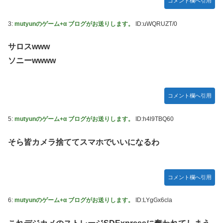
コメント欄へ引用
かDL版選ぶ理由だわとかなんなんアホなのか
【ウマ娘】夜に食べるアイスおいち！「きーん」ってする
3:
mutyunのゲーム+α ブログがお送りします。
ID:uWQRUZT/0
ち。
サロスwww
【にじさんじ】本日20時から、ののはとあゆゆでコラボ！
ソニーwwww
広島県知事ら「核抑止論、根本的におかしい。軍拡競争を助
長し世界を不安定化させるだけ」
部屋作りゲーム、確率で出現するイカを見るとクラッシュす
コメント欄へ引用
る不具合が発生
5:
mutyunのゲーム+α ブログがお送りします。
ID:h4l9TBQ60
積水ハウス「地面師に55億円騙し取られた…」ワイ「はえー
かわいそう…会社滅茶苦茶やろなぁ」
そら皆カメラ捨ててスマホでいいになるわ
【激震】韓国人「韓国サッカー協会、W杯・五輪で複数回の
性接待を行い審判を買収していたことが発覚…（ﾌﾞﾙﾌﾞﾙ」＝
韓国の反応
コメント欄へ引用
【元NMB48】安部若菜、卒業して早くもお酒解禁
冨里奈央ちゃん、罰ゲームのセミをずっと気にしてたｗ【乃
6:
mutyunのゲーム+α ブログがお送りします。
ID:LYgGx6cla
木坂46】