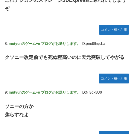
これデジカメのストレージSDExpressに奪われてしまう
モーニング娘。'25『気になるその気の歌』ってガチで名曲
ぞ
だと思うんだけど
5期・6期 人気ランキング
冨里奈央ちゃん、おへそ見せガチでエグいって・・・
コメント欄へ引用
8:
mutyunのゲーム+α ブログがお送りします。
ID:pmd8hqcLa
クソニー改定前でも死ぬ程高いのに天元突破してやがる
コメント欄へ引用
9:
mutyunのゲーム+α ブログがお送りします。
ID:NI3gxt/U0
ソニーの方か
焦らすなよ