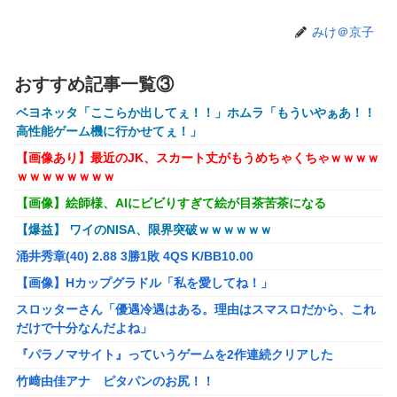
【衝撃】クルタ族虐 殺の犯人、ツェリードニヒで確定！ク
みけ＠京子
ロロの演劇のせいで2人も無駄死ににwwww
オコエ瑠偉、メキシコに渡って2球団を即クビ→SNS更新が3
おすすめ記事一覧③
ヶ月間止まって消息不明に
ベヨネッタ「ここらか出してぇ！！」ホムラ「もういやぁあ！！
町の弁当屋「申し訳ないが消費税1%になったらその分商品
高性能ゲーム機に行かせてぇ！」
代を値上げするわ」
【画像あり】最近のJK、スカート丈がもうめちゃくちゃｗｗｗｗ
パパ活不倫を暴露された大物芸人さん(63)、晒されたLINEが
ｗｗｗｗｗｗｗｗ
面白すぎるｗｗｗｗｗｗｗｗｗ(画像ｱﾘ)
【画像】絵師様、AIにビビりすぎて絵が目茶苦茶になる
【悲報】黒人、卑怯すぎて炎上するｗｗｗｗ
【爆益】 ワイのNISA、限界突破ｗｗｗｗｗｗ
【悲報】有名漫画家、がんを公表「大腸癌になってしまいま
涌井秀章(40) 2.88 3勝1敗 4QS K/BB10.00
した。肝臓に転移も見られてステージ4です」
【画像】Hカップグラドル「私を愛してね！」
【ROBOT魂】 88,000のミーティアが二次も即完売なの大人
スロッターさん「優遇冷遇はある。理由はスマスロだから、これ
気すぎる…
だけで十分なんだよね」
ブラッドボーン全クリしたんだが
『パラノマサイト』っていうゲームを2作連続クリアした
【ナイトレイン】 舐め腐ったネタビルドで床舐めしまくる
竹﨑由佳アナ ピタパンのお尻！！
「俺って面白いやろ？」みたいな寒い奴