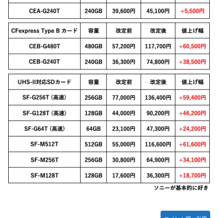
ズフィギュア【彩色原型公開】
【画像】令和最新版のあのちゃん、可愛過ぎてワイらにブッ
刺さりまくりw w w w w w
【ナイトレイン】 舐め腐ったネタビルドで床舐めしまくる
「俺って面白いやろ？」みたいな寒い奴
連合のモルモット部隊の部隊長になりました 第45話
【ウルトラQ】 「ナメゴン」とかいうシリーズ初の宇宙怪獣
【デレマス】 橘ありす「あなたの瞳には」
【艦これ】 募：ヴィスビィの触媒
やるやらでっきーのクラス転移ダンジョンサバイバル・闇鍋
あんこ仕立て 第45話
【画像】『金田一少年の事件簿』で好きな死体ランキング１
位がこちら！
やる夫のダンジョン運営記180-おまけ31 埋めネタ「17話舞
台裏2 土産物市・当日」
ソフトの入れ替えなんて10秒で済むのにそれを面倒くさいと