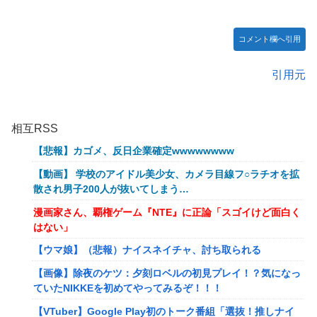
コメント欄へ引用
引用元
相互RSS
【悲報】カゴメ、反日企業確定wwwwwwww
【動画】 学校のアイドル美少女、カメラ目線フ○ラチオを拡
散され男子200人が抜いてしまう…
漫画家さん、覇権ゲーム『NTE』に正論「スゴイけど面白く
はない」
【ウマ娘】（悲報）ナイスネイチャ、討ち取られる
【画像】除夜のケツ：夕刻ロベルの初見プレイ！？気になっ
ていたNIKKEを初めてやってみるぞ！！！
【VTuber】Google Play初のトーク番組「選抜！推しナイ