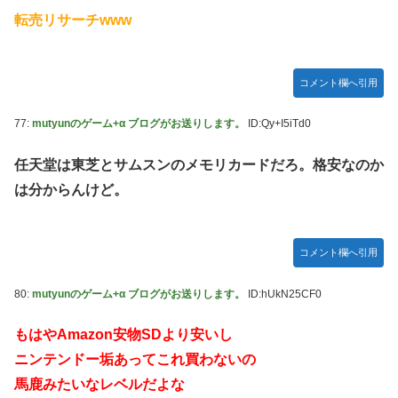
転売リサーチwww
コメント欄へ引用
77:
mutyunのゲーム+α ブログがお送りします。
ID:Qy+I5iTd0
任天堂は東芝とサムスンのメモリカードだろ。格安なのか
は分からんけど。
コメント欄へ引用
80:
mutyunのゲーム+α ブログがお送りします。
ID:hUkN25CF0
もはやAmazon安物SDより安いし
ニンテンドー垢あってこれ買わないの
馬鹿みたいなレベルだよな