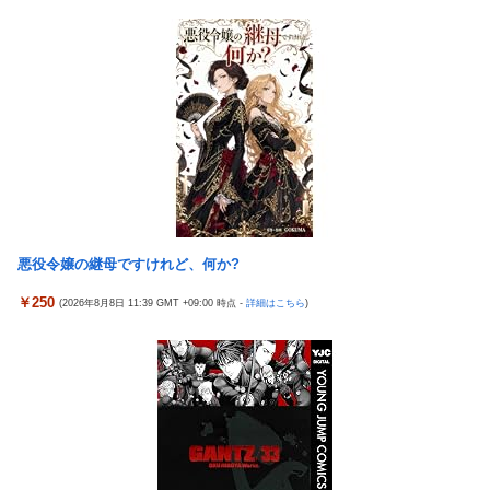
海外「日本はさすが過ぎるｗ」 日本は野生動物の喧嘩さえ可愛く
よ？イケないギリギリの焦らし責めに屈し膣奥深ハメ浮気」理性
なってしまうと世界が騒然
崩壊NTR作品！！
ストロングビデ1【ふくらすずめ】
【J1第1節 名古屋×清水】清水は北川の完璧なボレーと無失点で
野田昇吾、初の準優進出目前も「一回希望」で賞典除外
白星スタート！ホーム公式戦での対名古屋戦の連敗を7で止める
【朗報】AKB48 ロッテとコラボ決定！！
銀シャリ・橋本「映画館でなんでみんなポップコーン食べたいん
ですか」「一番いいときにカシャカシャ…」
高市政権に媚びて偏向報道まみれの産経新聞、コスト上昇に耐え
られず東北6県撤退を発表
隣の臭デブキング貧乏揺すり背中のけぞりキョロ厨カンスケデブ
がウザすぎて心が折れそう…
【ウマ娘】コミケで配布予定だった非公式グッズ「オグリキャッ
プタマモクロスアクリル定規」意外(?)な落とし穴により配布を撤
5号機の時って、面白いA+ART機がたくさんあって楽しかったよ
回することに…
なｗｗｗ
悪役令嬢の継母ですけれど、何か?
【J2第1節 大宮×新潟】新体制の大宮は新潟との接戦を制し開幕
【悲報】「ビッグモーター」とかいう完全に逃げ切ったゴミクズ
￥250
(2026年8月8日 11:39 GMT +09:00 時点 -
詳細はこちら
)
白星スタート！自陣からのカウンターが決まり山本桜大が決勝ゴ
ｗｗｗｗｗ
ール
【今はやってない】審判への性接待疑惑…大韓サッカー協会が声
『ソニーが嫌い』←まあわかる『ソニー信者が嫌い』←まあわか
明「現在は一切発生していない」
る『任天堂信者が嫌い』←まあわかる
コメ卸大手さん、営業利益83％減 高値で買い込んだ米が売れず
「損切り祭り」開幕へ
「神聖なる場所です」靖国神社、境内におけるコスプレや軍装の
禁止を発表