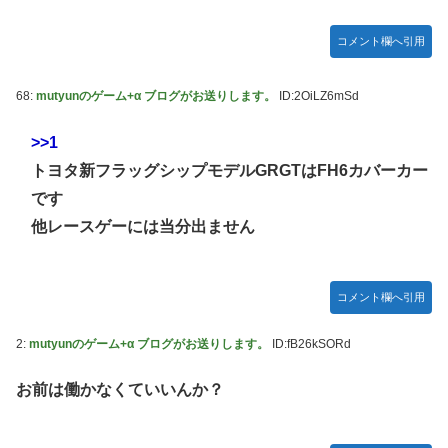
野田昇吾、初の準優進出目前も「一回希望」で賞典除外
ぴのビスチェ」可愛い！そしてメドローアやギガバーストき
たー！
高市政権に媚びて偏向報道まみれの産経新聞、コスト上昇に
コメント欄へ引用
耐えられず東北6県撤退を発表
私の彼に裏表がなさすぎる 第3話
【虹ヶ咲】「夏はせつ泣き」がキャッチコピーの映画【ラブ
68:
mutyunのゲーム+α ブログがお送りします。
ID:2OiLZ6mSd
ライブ！】
>>1
【ウマ娘】ウマ娘バストTOP20
トヨタ新フラッグシップモデルGRGTはFH6カバーカー
【悲報】ハンターハンター連載再開の様子、全くないｗｗｗ
です
ｗｗｗｗｗｗｗｗｗｗ
他レースゲーには当分出ません
【日向坂46】Zepp Osaka、客席が想像以上にヤバい…
【艦これ】今回ソ連艦てまたユーロの仲間入りしとんのか
コメント欄へ引用
【速報】とある魔術の禁書目録、最新刊でヒロイン戦争決着
wwwwwwwwwwwww
2:
mutyunのゲーム+α ブログがお送りします。
ID:fB26kSORd
海外「日本なんて行くんじゃなかった…」 日本を知ってし
まったディズニー信者、帰国後『本家』に失望する事態に
お前は働かなくていいんか？
【ウマ娘】セイちゃんの攻撃力を見よ！！！
LIAR GAME -ライアーゲーム- 第17話 感想：秋山さんの逆