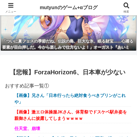
mutyunのゲーム+αブログ
メニュー
検索
「ついに夏フェスの季節だね。伝説の島、巨大な氷、眠る財宝……心躍る
要素が目白押しだ。今から楽しみで仕方ないよ！」オーガスト『あいミ
ス』新イベント『真夏の氷島フェス』
【悲報】ForzaHorizon6、日本車が少ない
おすすめ記事一覧①
【画像】兄さん「日本行ったら絶対食うべきプリンがこれ
や」
【画像】激エロ体操服JKさん、体育祭でドスケベ駅弁姿を
親御さんに披露してしまうｗｗｗｗ
任天堂、崩壊