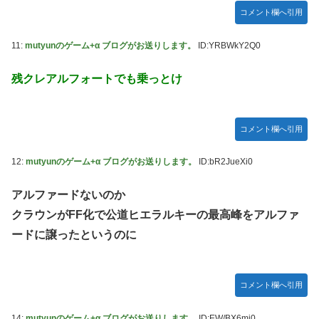
【セクシー】人気美人声優、太ももチラリｗｗｗｗｗｗｗｗ
コメント欄へ引用
ｗｗｗｗｗｗｗｗｗｗｗｗｗｗｗｗ
11:
mutyunのゲーム+α ブログがお送りします。
ID:YRBWkY2Q0
「私達が原爆ドーム前をあけ渡せば核戦争が始まってしま
う」と訴える市民団体、それを聞いた被爆3世の人が……
残クレアルフォートでも乗っとけ
池田瑛紗ちゃんが｢真珠の耳飾りの少女｣の魅力を語る！！！
【乃木坂46】
【朗報】山﨑愛生「けんぱなぱっぱぱん！」←
コメント欄へ引用
12:
mutyunのゲーム+α ブログがお送りします。
ID:bR2JueXi0
アルファードないのか
クラウンがFF化で公道ヒエラルキーの最高峰をアルファ
ードに譲ったというのに
コメント欄へ引用
14:
mutyunのゲーム+α ブログがお送りします。
ID:EW/BX6mj0