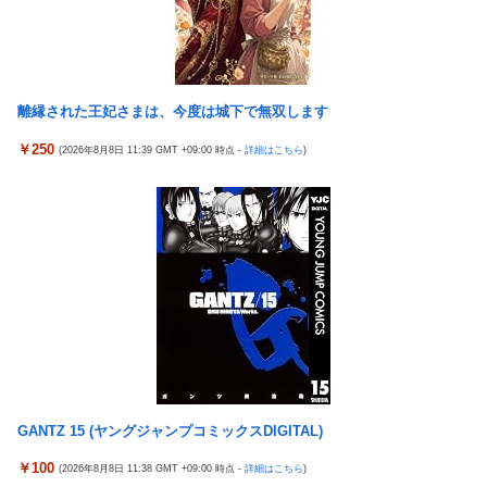
よ？イケないギリギリの焦らし責めに屈し膣奥深ハメ浮気」理性
にお気持ち表明してしまう←コレどっちが悪いんや？？？？？？
崩壊NTR作品！！
女芸人の吉住さん（36）メイクしたら普通に美人の部類だったと
【虹ヶ咲】「夏はせつ泣き」がキャッチコピーの映画【ラブライ
判明ｗｗｗｗｗｗｗｗｗ
ブ！】
【悲報】チーター、無理矢理カメラを設置されてしょんぼり顔
離縁された王妃さまは、今度は城下で無双します
隣の臭デブキング貧乏揺すり背中のけぞりキョロ厨カンスケデブ
がウザすぎて心が折れそう…
ジャングリア沖縄「3万円です」←ディズニー超えの強気価格ｗ
￥250
(2026年8月8日 11:39 GMT +09:00 時点 -
詳細はこちら
)
ｗｗ
5号機の時って、面白いA+ART機がたくさんあって楽しかったよ
なｗｗｗ
佐藤二朗、橋本愛との騒動で主演映画が完全白紙へｗｗｗｗｗ
【悲報】「ビッグモーター」とかいう完全に逃げ切ったゴミクズ
ひろゆき「出馬する気ないから話さなかった」妻「それでも不誠
ｗｗｗｗｗ
実だろ」→離婚協議へｗｗｗｗｗ
スマスロSAO2のガラス、粉々になってしまう…役物が近いのが
【悲報】瀬戸環奈がスタイルよすぎて一般男性が隣に並ぶとチン
原因！？
チクリンに見えてしまう
ラオウがサウザーに勝てないって信じられないんだが…
女芸人の吉住さん（36）メイクしたら普通に美人の部類だったと
判明ｗｗｗｗｗｗｗｗｗ
メトロイドプライム4 新品が2999円に…
大竹しのぶ「戦争放棄の国であり続けよう」←この投稿が話題に
ヨーロッパが中国製メガソーラーを締め出しｗｗｗ
「ドラクエ11」攻略感想(54/クリア後)マルティナの「しんぴのビ
GANTZ 15 (ヤングジャンプコミックスDIGITAL)
【九州名物】鶏刺し食べた医師、全身麻痺へ…「死んだほうが良
スチェ」可愛い！そしてメドローアやギガバーストきたー！
かったと思っていた」
￥100
(2026年8月8日 11:38 GMT +09:00 時点 -
詳細はこちら
)
倉木しおりアリスJAPAN8月新作「先っぽだけなら浮気じゃない