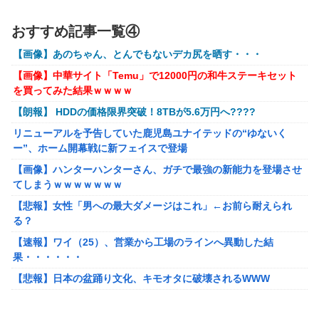
株の資産7億円あるのに「株主優待」で生活してガンになる人
ラブライブ！の犬、だいたい老犬
おすすめ記事一覧④
生・・・
【ウマ娘】コミケで配布予定だった非公式グッズ「オグリキ
【画像】あのちゃん、とんでもないデカ尻を晒す・・・
【画像あり】インフルエンサー「20歳でアルファード一括で買え
ャップタマモクロスアクリル定規」意外(?)な落とし穴によ
ちゃう私って素敵」
り配布を撤回することに…
【画像】中華サイト「Temu」で12000円の和牛ステーキセット
を買ってみた結果ｗｗｗｗ
【悲報】太鼓の達人、お馴染みのフォントの使用料が年間6万か
【にじさんじ】石神がミームを堪能しとる
ら年間320万になったので変更に
【朗報】 HDDの価格限界突破！8TBが5.6万円へ????
フリマ民「あと500円値下げ出来ませんか」ワイ「ほ～い購入
リニューアルを予告していた鹿児島ユナイテッドの“ゆないく
ｗ」
ー”、ホーム開幕戦に新フェイスで登場
【動画】甲子園の女性審判、大誤審で炎上
【画像】ハンターハンターさん、ガチで最強の新能力を登場させ
てしまうｗｗｗｗｗｗｗ
【画像】女さん、ミニ過ぎる浴衣を着た写真を投稿して叩かれる
ｗｗｗｗ
【悲報】女性「男への最大ダメージはこれ」←お前ら耐えられ
る？
【悲報】坂口杏里を家に住ませてあげた結果ｗｗｗｗ
【速報】ワイ（25）、営業から工場のラインへ異動した結
【朗報】Vtuber界、新たなる『弱男の姫』が爆誕ｗｗｗｗｗｗｗ
果・・・・・・
ｗｗｗｗ
【悲報】日本の盆踊り文化、キモオタに破壊されるWWW
【悲報】30代女性「クソッ！特殊詐欺でお金取られた…」
SNS「詐欺られたお金、取り戻せます」女性「これだ！」→結果
ワンピース尾田っち「僕とその辺の連載作家は同じく『漫画家』
ｗｗｗｗ
と呼ばれるけど、それが不満で。」