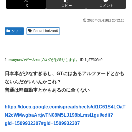
たと判明ｗｗｗｗｗｗｗｗｗ
X
コピー
コメント
フジテレビ「2026 FORMULA1 サマーブレイクSP」を明日
【衝撃】蓮舫「蓮舫だから叩いて良いという報道に向き合い
（8月9日）から12日間毎日放送へ
ます！」X民「高市だから叩いて良いをやってるのがお前だ
2026年05月18日 20:32:13
お前ら「日本も核武装汁！」←１万発の核弾頭どこに
ろ」←これ…w w
ソフト
Forza Horizon6
海外「日本なんて行くんじゃなかった…」 日本を知ってし
韓国人「韓国が米韓通貨スワップ交渉に全力を注ぐべき理由
まったディズニー信者、帰国後『本家』に失望する事態に
がこちら‥日米との異例の共同介入によって記録的なウォ
ン・ドル為替の現実」
【画像】はいだしょうこ（47）「こんなオバサンでいい
の…？」
「斬撃を飛ばす」←ぶっちゃけ好き？嫌い？
1:
mutyunのゲーム+α ブログがお送りします。
ID:1gZFfXGk0
【悲報】コメ卸大手さん、営業利益83％減 高値で買い込ん
【悲報】瀬戸環奈がスタイルよすぎて一般男性が隣に並ぶと
だ米が売れず「損切り祭り」開幕へ
チンチクリンに見えてしまう
日本車が少なすぎるし、GTにはあるアルファードとかも
【避難所】キッチンカー、から揚げや麺類提供 40代女性
女芸人の吉住さん（36）メイクしたら普通に美人の部類だっ
ないんだがいいんかこれ？
「最高、パン中心の生活には飽き飽きしていて、野菜不足も
たと判明ｗｗｗｗｗｗｗｗｗ
普通は軽自動車とかもあるのに全くない
感じていた」→時事通信タイトル「パン...
大竹しのぶ「戦争放棄の国であり続けよう」←この投稿が話
ドワンゴ川上「みい山への『障害者への配慮が足りない』と
題に
https://docs.google.com/spreadsheets/d/1G61S4LOaT
いう批判は害悪。障害者に関わると損をするのは事実。」
【動画】タイのティパンコーン王子が日本人女性とデート
N2cWMwgbaArtjwTN08M5LJ198bLmsl1guI/edit?
【九州名物】鶏刺し食べた医師、全身麻痺へ…「死んだほう
か？
gid=1509932307#gid=1509932307
が良かったと思っていた」
「ドラクエ11」攻略感想(54/クリア後)マルティナの「しん