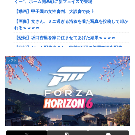
くー”、ホーム開幕戦に新フェイスで登場
【艦これ】ナマケモノアガノウサギ 他
【動画】甲子園の女性審判、大誤審で炎上
【艦これ】競泳水着いんのかよ
【画像】女さん、ミニ過ぎる浴衣を着た写真を投稿して叩か
日産e-power、無給油で1980km走行しギネス記録を達成！
れるｗｗｗｗ
→山頂から下ってるだけでした…
【悲報】坂口杏里を家に住ませてあげた結果ｗｗｗｗ
イーロン・マスク「中国のロボットはデタラメで遠隔操作し
【悲報】ゲーム配信者さん、家賃8万円の部屋で深夜配信→
てるだけ」
管理会社から厳重注意されてお気持ち表明ｗｗｗ
【速報】北海道江別大学生殺人事件、主犯格の川口被告(19)
ソフト
【速報】ひろゆき、離婚wwwwww
に無期懲役の判決←これ、妥当だと思う？？？？？？
【放送事故】フジテレビ、女子大生を大量投入して闇深エロ
【悲報】女さん、歩行者を轢いた挙句、道路に倒れてどえら
番組ｗｗｗｗ
いことになってしまうw w w w w w w
【艦これ】でもイベントのたびに思うんだ 空母機動部隊っ
海外「日本は戦勝国なんだよ」 戦後の日本人の特別な生き
てクソだわ！
様に各国から称賛の声
【艦これ】ひみつの通り道 他
【画像】居酒屋さん、6人で長居して会計4939円しか使わな
い客にお気持ち表明してしまう←コレどっちが悪いん
【艦これ】ナマケモノアガノウサギ 他
や？？？？？？
【虹ヶ咲】「夏はせつ泣き」がキャッチコピーの映画【ラブ
女芸人の吉住さん（36）メイクしたら普通に美人の部類だっ
ライブ！】