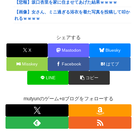
【悲報】坂口杏里を家に住ませてあげた結果ｗｗｗｗ
【画像】女さん、ミニ過ぎる浴衣を着た写真を投稿して叩か
れるｗｗｗｗ
【画像】小学生クソガキ「愛子！卒業したんやろ？大学 ニ
ュースで見たわ」→結果wwwwwwww
シェアする
【画像】20年前のAV、キチガイすぎるwwwwww
X
Mastodon
Bluesky
【悲報】ゲーム配信者さん、家賃8万円の部屋で深夜配信→
管理会社から厳重注意されてお気持ち表明ｗｗｗ
Misskey
Facebook
はてブ
【悲報】粗品、永久追放ｗｗｗｗｗｗｗｗｗｗｗｗｗｗｗ
LINE
コピー
（証拠あり）
SNSで知り合ったJK10人とS●Xしてハメ撮り770本撮ったイ
ケメン逮捕wwwwwwwwwwwwwww
mutyunのゲーム+αブログをフォローする
【画像】キングダムの河了貂、「あったけぇ壁」に引き続き
更に味方をぶっ殺す作戦を実行する
【艦これ】でもイベントのたびに思うんだ 空母機動部隊っ
てクソだわ！