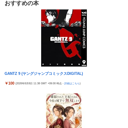
おすすめの本
「FF10の名シーン」←思い浮かべたもの
【艦これ】でもイベントのたびに思うんだ 空母機動部隊ってクソ
だわ！
台風13号のルート、ほぼ確定する
【艦これ】ひみつの通り道 他
TBS新人アナ ブラチラ、お尻くっきり、Y字開脚！！
【艦これ】ナマケモノアガノウサギ 他
【重音テト】コナミデフォルメフィギュア「重音テト 通常衣装
Ver.」「重音テト SV衣装Ver.」【彩色原型公開】
ジャングリア沖縄「3万円です」←ディズニー超えの強気価格ｗ
ｗｗ
ホビーサクラ「真の点P 私服Ver.」美少女フィギュア【予約開
始】
佐藤二朗、橋本愛との騒動で主演映画が完全白紙へｗｗｗｗｗ
【宇崎ちゃんは遊びたい！】BiCute Bunnies Figure「宇崎花」
ひろゆき「出馬する気ないから話さなかった」妻「それでも不誠
「宇崎月」メタリックパープルver. プライズフィギュア【ラウン
実だろ」→離婚協議へｗｗｗｗｗ
ドワン限定で展開決定】
GANTZ 9 (ヤングジャンプコミックスDIGITAL)
大竹しのぶ「戦争放棄の国であり続けよう」←この投稿が話題に
【艦これ】でもイベントのたびに思うんだ 空母機動部隊ってクソ
￥100
(2026年8月8日 11:38 GMT +09:00 時点 -
詳細はこちら
)
【悲報】瀬戸環奈がスタイルよすぎて一般男性が隣に並ぶとチン
だわ！
チクリンに見えてしまう
【艦これ】ひみつの通り道 他
女芸人の吉住さん（36）メイクしたら普通に美人の部類だったと
【艦これ】ナマケモノアガノウサギ 他
判明ｗｗｗｗｗｗｗｗｗ
海外「日本は戦勝国なんだよ」 戦後の日本人の特別な生き様に各
大竹しのぶ「戦争放棄の国であり続けよう」←この投稿が話題に
国から称賛の声
倉木しおりアリスJAPAN8月新作「先っぽだけなら浮気じゃない
【画像】居酒屋さん、6人で長居して会計4939円しか使わない客