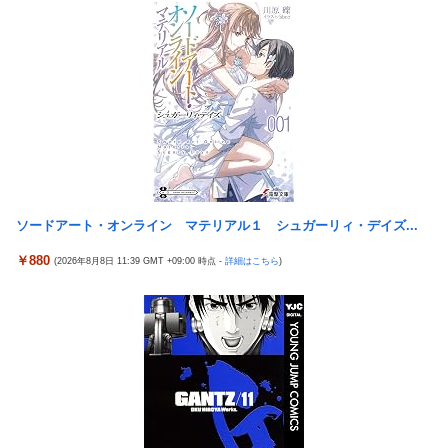
かったと思っていた」
海外「日本はさすが過ぎるｗ」 日本は野生動物の喧嘩さえ可愛く
なってしまうと世界が騒然
ガキ「世界を救います」←飽きた。おっさんにしろ
野田昇吾、初の準優進出目前も「一回希望」で賞典除外
【画像】セクシー女優・涼森れむ、パンティ脱ぎかけのナマ乳が
Hすぎる
【医師解説】飲酒後の「締めのラーメン欲」の原因は？ 脳の錯覚
と真実
ソードアート・オンライン マテリアル１ シュガーリィ・デイズ...
国生さゆり、『おニャン子クラブ』時代のライバル関係語る サ
￥880
(2026年8月8日 11:39 GMT +09:00 時点 -
詳細はこちら
)
ンド伊達が直球質問「たとえば誰です？」
堀大輔「にこにこ」筋トレ中 コメント「寝たほうが良い」堀大
輔「！！」筋トレ器具を破壊
『ソニーが嫌い』←まあわかる『ソニー信者が嫌い』←まあわか
る『任天堂信者が嫌い』←まあわかる
彼女を身体と顔で選んだ結果...
【艦これ】競泳水着いんのかよ