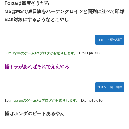
Forzaは毎度そうだろ
ガキ「世界を救います」←飽きた。おっさんにしろ
MSはMSで旭日旗をハーケンクロイツと同列に並べて即垢
ラブライブ！の犬、だいたい老犬
Ban対象にするようなとこやし
【朗報】AKB48 ロッテとコラボ決定！！
【ウマ娘】コミケで配布予定だった非公式グッズ「オグリキ
コメント欄へ引用
ャップタマモクロスアクリル定規」意外(?)な落とし穴によ
り配布を撤回することに…
8:
mutyunのゲーム+α ブログがお送りします。
ID:oELpb+sI0
【にじさんじ】石神がミームを堪能しとる
軽トラがあればそれでええやろ
ドラマー兼編曲家「ハロプロのいう『16ビートを刻む』って
16ビートじゃなくて8ビートのウラ(アップビート)を意識す
る意味なのでは？」
コメント欄へ引用
韓国人「韓国サッカー協会の性接待報道、海外でも大騒ぎ
に・・・2002年W杯4強の記録取り消しの声も」→「マジで
10:
mutyunのゲーム+α ブログがお送りします。
ID:qmoT6jqT0
国の恥だ」「2002年まで疑う価値がある」「国民や国が築
いた国格をサッカー選手が足で蹴り飛ばすね」
軽はホンダのビートあるやん
熊本県知事の要請をガン無視したTBS、避難所に取材班が押
し入ってプライバシーに全く配慮しない報道を……