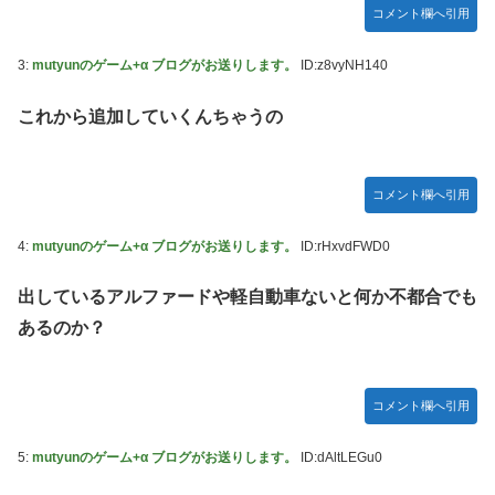
転の策がバレちゃった！
コメント欄へ引用
FF4とかいうカッコいい竜騎士が活躍するゲーム最高だよな
3:
mutyunのゲーム+α ブログがお送りします。
ID:z8vyNH140
【スターウォーズ】グローグーってすごい人気あるんだな…
これから追加していくんちゃうの
【画像】 YouTubeコメント欄、キレッキレ
【デレマス】 仮面ライダーバロンＰ第２話「蒼翼の乙女」
コメント欄へ引用
【速報】 ひろゆき、離婚ｗｗｗｗｗｗ
やる夫のダンジョン運営記183-雑談所ネタ118 懺悔小ネタ
4:
mutyunのゲーム+α ブログがお送りします。
ID:rHxvdFWD0
「創刻のファイアホイール」+埋めネタ「ファイアホイール
TCG・その後」
出しているアルファードや軽自動車ないと何か不都合でも
『マリオカートワールド』はどうすればよかったのか…
あるのか？
やる夫「催眠アプリを手に入れたんだけど……これ必要だっ
た？」 第29話
コメント欄へ引用
【ガンダムＷ】あのメンツのなかでは比較的常識のあるほう
なのがデュオだよね
5:
mutyunのゲーム+α ブログがお送りします。
ID:dAltLEGu0
【デレマス】 凛「なにこれ、蒼穹のファフナー？」モバ
P「資料だから見といてくれ」