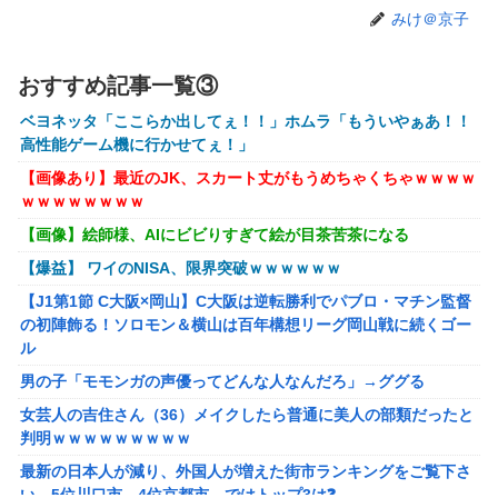
【艦これ】ひみつの通り道 他
みけ＠京子
【艦これ】ナマケモノアガノウサギ 他
【にじさんじ】五木、長尾に表計算ソフトの便利さを理解ら
おすすめ記事一覧③
せる『エクセルに感動してるおじさん見てなんか感動する』
ベヨネッタ「ここらか出してぇ！！」ホムラ「もういやぁあ！！
【にじ甲2026】ところで野球って魔法使うのOKなんやっ
高性能ゲーム機に行かせてぇ！」
け？
【画像あり】最近のJK、スカート丈がもうめちゃくちゃｗｗｗｗ
にじさんじのフレン・E・ルスタリオちゃんとかいうドチャ
ｗｗｗｗｗｗｗｗ
LOVEｗｗｗ
【画像】絵師様、AIにビビりすぎて絵が目茶苦茶になる
「ドラクエ11」攻略感想(54/クリア後)マルティナの「しん
【爆益】 ワイのNISA、限界突破ｗｗｗｗｗｗ
ぴのビスチェ」可愛い！そしてメドローアやギガバーストき
たー！
【J1第1節 C大阪×岡山】C大阪は逆転勝利でパブロ・マチン監督
の初陣飾る！ソロモン＆横山は百年構想リーグ岡山戦に続くゴー
【虹ヶ咲】「夏はせつ泣き」がキャッチコピーの映画【ラブ
ル
ライブ！】
男の子「モモンガの声優ってどんな人なんだろ」→ググる
【画像】 YouTubeコメント欄、キレッキレ
女芸人の吉住さん（36）メイクしたら普通に美人の部類だったと
【速報】 ひろゆき、離婚ｗｗｗｗｗｗ
判明ｗｗｗｗｗｗｗｗｗ
【ガンダムＷ】あのメンツのなかでは比較的常識のあるほう
最新の日本人が減り、外国人が増えた街市ランキングをご覧下さ
なのがデュオだよね
い→5位川口市、4位京都市、ではトップ3は❓