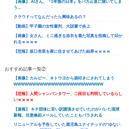
【画像】 AIさん、『1年後の日本』をバカ正直に描いてしま
う…
クラウドってなんだったら興味あるの？
【動画】甲子園の女性審判、大誤審で炎上
【画像】女さん、ミニ過ぎる浴衣を着た写真を投稿して叩か
れるｗｗｗｗ
【悲報】坂口杏里を家に住ませてあげた結果ｗｗｗｗ
【朗報】Vtuber界、新たなる『弱男の姫』が爆誕ｗｗｗｗ
ｗｗｗｗｗｗｗ
おすすめ記事一覧②
「FF10の名シーン」←思い浮かべたもの
【画像】カルビー、ネトウヨから袋叩きにされてしまう
WWWWWWWWWWWWWWWWWWWWWWWW
【ｗ】物凄くカワイイ子猫の取っ組み合い！
【悲報】人間シャンパンタワー、二段目も判明しているらし
【悲報】オーケストラ演奏家「ゲーム音楽をやらないと儲か
いｗｗｗｗ
らなくなった。本当にイライラする😡」
【速報】 キチ団体に言い訳講演させていたのがバレた琉球
【艦これ】でもイベントのたびに思うんだ 空母機動部隊っ
新報、注意喚起メールしていたこともバラされる
てクソだわ！
リニューアルを予告していた鹿児島ユナイテッドの“ゆない
【艦これ】ひみつの通り道 他