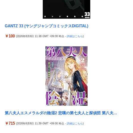
北朝鮮の弾道ミサイル部隊、ロシアのヴォロネジ州に展開か…北
朝鮮は本質的にウクライナと戦争状態に！
【今はやってない】審判への性接待疑惑…大韓サッカー協会が声
GANTZ 33 (ヤングジャンプコミックスDIGITAL)
明「現在は一切発生していない」
￥100
(2026年8月8日 11:38 GMT +09:00 時点 -
詳細はこちら
)
【悲報】テレ東・田中瞳アナ、ロケ中の「勝手に撮影する人」に
苦言「面識のない方にカメラを向けられるのは恐怖」
【画像】 YouTubeコメント欄、キレッキレ
ラオウがサウザーに勝てないって信じられないんだが…
【速報】 ひろゆき、離婚ｗｗｗｗｗｗ
メトロイドプライム4 新品が2999円に…
『マリオカートワールド』はどうすればよかったのか…
ヨーロッパが中国製メガソーラーを締め出しｗｗｗ
令和「8」年「8」月「8」日の試合で「88」分に背番号「8」サン
フレッチェ広島MF川村拓夢がゴール
第八夫人エスメラルダの陰湿2 悲嘆の第七夫人と探偵団 第八夫...
【画像】小島はな🌸さん、虫が寄ってきて囲まれてしまう！
￥715
(2026年8月8日 11:39 GMT +09:00 時点 -
詳細はこちら
)
【九州名物】鶏刺し食べた医師、全身麻痺へ…「死んだほうが良