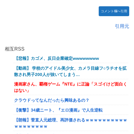
コメント欄へ引用
引用元
相互RSS
【悲報】カゴメ、反日企業確定wwwwwwww
【動画】 学校のアイドル美少女、カメラ目線フ○ラチオを拡
散され男子200人が抜いてしまう…
漫画家さん、覇権ゲーム『NTE』に正論「スゴイけど面白く
はない」
クラウドってなんだったら興味あるの？
【衝撃】34歳ニート、『エロ漫画』で人生逆転
【朗報】菅直人元総理、再評価されるｗｗｗｗｗｗｗｗｗｗ
ｗｗｗｗｗｗｗｗ