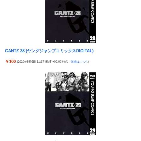
ｗｗｗｗｗｗｗ
国民「円安で生活が苦しい！」高市「すぐにアメリカと異例の協
【悲報】ジャンプ、ついに98万部…全盛期653万部からここまで
調介入して円高にしました」
落ちる
水戸かな 人妻・主婦 不倫した【妻・かな】とその【相手・美
高市政権「減税します」→財源「これから考えます」
咲】にチ×ポを捻じ込んで子宮で理解らせてやった。
【悲報】熊本は猛暑と断水…その頃、茂木外相は中南米でニッコ
「コンビニ、馬鹿にすんなよ」→あのオーナー夫婦、不起訴ｗｗ
リ動画公開
ｗｗｗｗｗｗｗ
GANTZ 28 (ヤングジャンプコミックスDIGITAL)
【エ□漫画】 学校で一番人気で憧れの清楚美人先輩JKに何故か突
【悲報】ジャンプ、ついに98万部…全盛期653万部からここまで
然エ□動画撮影の竿役を頼まれて…！？
￥100
落ちる
(2026年8月6日 11:37 GMT +09:00 時点 -
詳細はこちら
)
メディア「Switch2、499ドルでも安い800ドル超えるかも。PS5
高市政権「減税します」→財源「これから考えます」
は直近での値上げ可能性低い」
【速報】日本一ソフトウェア「定価9000円のゲームです。買って
エクスアリーナ松戸がディスクアップ2を撤去したらしくディス
下さい。」→結果・・・
クアッパーさん達から落胆の声
【訃報】人気Vtuberの犬、19歳で死去
セクシー女優「熊本に300万円寄付します」 アンチ「汚い金あり
とんでもない「積みプラ」がテレビで放送されてしまう
がとう♥」
【正論】X民「真の弱者男性は恋愛ゲームとかアニメ見てない。
【実戦報告】eSAOアリシゼーションの評判まとめ！新台稼働
本当の闇を見せるね」←170000バズwwwwwww
No.1！出率98％、平均19回転とフェアに楽しめる数値が出てい
る模様！
【速報】ジャンポケ斎藤、求刑7年で逝く。実刑確実か
【重要】戦国乙女のママ枠をハッキリさせよう。イエヤスちゃん