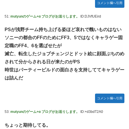
コメント欄へ引用
51:
mutyunのゲーム+α ブログがお送りします。
ID:DJVfUEird
PSが浅野チーム持ち上げる姿ほど哀れで醜いものはない
ソニーの都合のFFのためにFF3、5ではなくキャラゲー固
定職のFF4、6を選ばせたが
滅亡、転生したジョブチェンジとドット絵に顔面ぶちのめ
されて分からされる日が来たのがPS
時世はパーティービルドの面白さを支持しててキャラゲー
は詰んだ
コメント欄へ引用
53:
mutyunのゲーム+α ブログがお送りします。
ID:+d3bdT2A0
ちょっと期待してる。