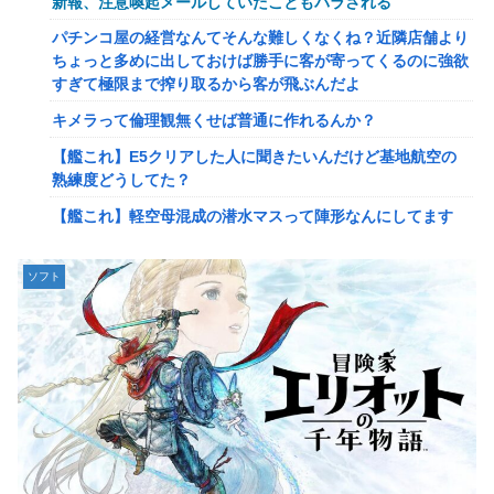
新報、注意喚起メールしていたこともバラされる
【艦これ】みんなもう終わってそうだから聞くんだけど E3-
パチンコ屋の経営なんてそんな難しくなくね？近隣店舗より
2ってサブの穴が空いてないダイハツ駆逐並べて 高速＋とか
ちょっと多めに出しておけば勝手に客が寄ってくるのに強欲
してるとアホほど時間かかる？
すぎて極限まで搾り取るから客が飛ぶんだよ
【驚愕】ユーチューバー「撮影で使うから、この高級時計も
キメラって倫理観無くせば普通に作れるんか？
車もぜ～んぶ経費でタダ！ｗ」←まさかコレ本気にしてる奴
なんておらんよな？よな？w w w w w w w w w w w
【艦これ】E5クリアした人に聞きたいんだけど基地航空の
熟練度どうしてた？
【速報】へずまりゅうさん、完全に聖人の顔へ←これw w w
w w w w w
【艦これ】軽空母混成の潜水マスって陣形なんにしてます
の？？？
「いきなりステーキ」の反対ｗｗｗｗｗｗｗｗｗ
【画像】X女子「ガチでこういう彼氏欲しくて息できん」
【緊急】爆美女「すみません。砲弾3つ持ってきました」警
ソフト
2000万バズ
察「！？」自衛隊「！？」→結果w w w w w w w w
【動画】クレヨンしんちゃんの例の動画、バズリすぎてネッ
【動画】名古屋栄で不良外人が警察官を突き飛ばす。逮捕し
トミームと化すｗｗｗｗ
ろやｗｗｗ
【速報】ジャンポケ斎藤、求刑7年で逝く。実刑確実か
【勇者王ガオガイガー】PLAMATEA「獅子王凱」プラモデ
ル【明日予約開始】
【速報】ゼレンスキー大統領「日本の支援は期待されたほど
の成果がない」WWWWWWWWWWW
無理やり家族旅行に付いてきて露天風呂でも大声で嫌味を言
う姑。爆発寸前の私が他の客の前で「一世一代の勇気」を振
【速報】"見せブラ"女神、現る♡♡♡♡