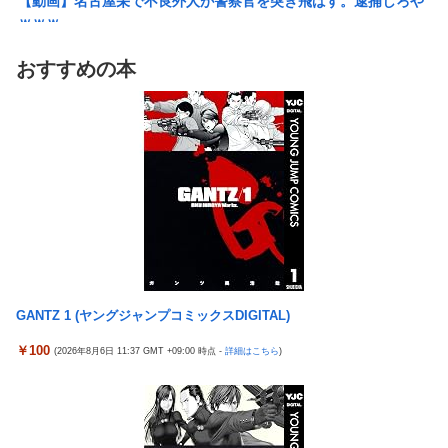
【動画】名古屋栄で不良外人が警察官を突き飛ばす。逮捕しろや
無理やり家族旅行に付いてきて露天風呂でも大声で嫌味を言う
ｗｗｗ
姑。爆発寸前の私が他の客の前で「一世一代の勇気」を振り絞り
【勇者王ガオガイガー】PLAMATEA「獅子王凱」プラモデル
決行した前代未聞の返り討ちがこちら←身体を張った捨て身の反
おすすめの本
【明日予約開始】
撃すぎる
無理やり家族旅行に付いてきて露天風呂でも大声で嫌味を言う
【悲報】女「丸亀製麺美味しかったね」俺「また来ようよ」店員
姑。爆発寸前の私が他の客の前で「一世一代の勇気」を振り絞り
「お会計2380円になりまーす」→その後『こう』なったんだが俺
決行した前代未聞の返り討ちがこちら←身体を張った捨て身の反
悪くないよな？？？？？？？？
撃すぎる
【驚愕】ユーチューバー「撮影で使うから、この高級時計も車も
【悲報】まどマギ映画、来月公開なのに話題にならない
ぜ～んぶ経費でタダ！ｗ」←まさかコレ本気にしてる奴なんてお
wwwwwww
らんよな？よな？w w w w w w w w w w w
【悲報】Amazon、デザイン改悪か
【衝撃画像】ババアがジジイにチェーンソー！？←一体何があっ
【愕然】ワイ、久しぶりに元カノのインスタ見た結果とんでもな
たんやコレw w w w w w w w w
いことになってた・・・・・・
【悲報】みい山の作者、自分の過去を消しまくる
GANTZ 1 (ヤングジャンプコミックスDIGITAL)
オコエ瑠偉、メキシコに渡って2球団を即クビ→SNS更新が3ヶ月
20代男性「ジモティーで車を買ったらリース車だった」53歳無職
間止まって消息不明に
￥100
(2026年8月6日 11:37 GMT +09:00 時点 -
詳細はこちら
)
が逮捕
【画像】最新ファイヤーエンブレム、主人公の性別が「Type-A」
【悲報】俺、「株の損失」が凄すぎて死にたい・・・
と「Type-B」になってしまう
東京五輪出場の元重量挙げ日本代表選手逮捕 コンビニで卵2パ
「コンビニ、馬鹿にすんなよ」→あのオーナー夫婦、不起訴ｗｗ
ックとしょうゆ1本(835円相当)万引きし店長をケガさせたか