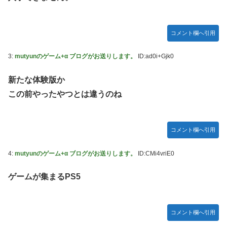
【FF16】 「ファイナルファンタジー16」発売日が6/22に決
定＆最新PV公開！思ったより発売早い…もう半年後か！
ご主人様？と私と 第68話
コメント欄へ引用
【朗報】 ほの暮らしの庭、100時間遊べてストーリーも面白
3:
mutyunのゲーム+α ブログがお送りします。
ID:ad0i+Gjk0
いスタバレの上位互換だとまじで好評
【アイマス】 アイドル達が雑談してるだけ【モバマス】
新たな体験版か
【VTuber】千羽師匠、Grokに自分の気持ち悪いツイート聞
この前やったやつとは違うのね
くやつやってるのかなって思ったら相手鴨神やんけ
連合のモルモット部隊の部隊長になりました 第42話
コメント欄へ引用
RPG「たまにロボキャラ居る」←まぁわかる「回復魔法でロ
ボキャラが回復」←？
4:
mutyunのゲーム+α ブログがお送りします。
ID:CMi4vriE0
声優のデビュー前の画像が発掘されると良い気がしない奴
【ラブライブ！】
ゲームが集まるPS5
Juice=Juiceの『ポップミュージック』とかいう曲
結局おまえらが求める『RPGの理想の主人公』って一体どう
コメント欄へ引用
いうのなん？