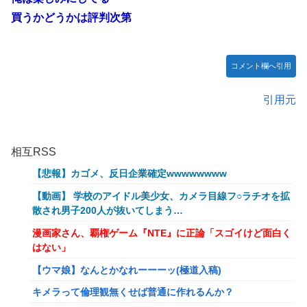
買うかどうかは評判次第
コメント欄へ引用
引用元
相互RSS
【悲報】カゴメ、反日企業確定wwwwwwww
【動画】 学校のアイドル美少女、カメラ目線フ○ラチオを拡
散され男子200人が抜いてしまう…
漫画家さん、覇権ゲーム『NTE』に正論「スゴイけど面白く
はない」
【ウマ娘】なんとかなれーーーッ(極道入稿)
キメラって倫理観無くせば普通に作れるんか？