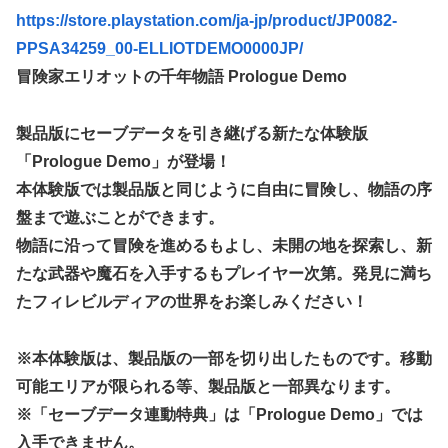
【画像】吉岡里帆さん、モリマン具合がよくわかる証拠がこ
https://store.playstation.com/ja-jp/product/JP0082-
ちらｗｗｗｗｗｗ
PPSA34259_00-ELLIOTDEMO0000JP/
【艦これ】E3-3はスク水パーティでOk？
冒険家エリオットの千年物語 Prologue Demo
【祝砲】大人気ウマ娘声優、一般男性と結婚するｗｗｗｗｗ
ｗｗ
製品版にセーブデータを引き継げる新たな体験版
超能力が使えるようになったので限界まで極める事にした
「Prologue Demo」が登場！
件 その８
本体験版では製品版と同じように自由に冒険し、物語の序
【艦これ】これがラ級ちゃんの水着modeか・・・！
盤まで遊ぶことができます。
【仮面ライダーゼッツ】玖門宗馬にときめいてる女性ファン
物語に沿って冒険を進めるもよし、未開の地を探索し、新
が増えているらしい
たな武器や魔石を入手するもプレイヤー次第。発見に満ち
【遊戯王】「ドミナス・スパーク」ってそんなに強えのか？
たフィレビルディアの世界をお楽しみください！
【朗報】FFジジイ「FF7は衝撃的じゃった…」←これガチ本
当らしいｗｗｗ
※本体験版は、製品版の一部を切り出したものです。移動
【エヴァンゲリオン】 セガ「アヤナミレイ（仮称）‐プラグ
可能エリアが限られる等、製品版と一部異なります。
スーツVer.」プライズフィギュア【彩色原型公開】
※「セーブデータ連動特典」は「Prologue Demo」では
あなたは衛宮士郎の代わりに五次に挑むようです 第411話
入手できません。