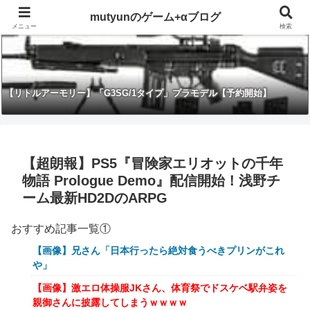
mutyunのゲーム+αブログ
メニュー
検索
【リトルアーモリー】「G3SG/1タイプ」プラモデル【予約開始】
【超朗報】PS5『冒険家エリオットの千年
物語 Prologue Demo』配信開始！浅野チ
ーム最新HD2DのARPG
おすすめ記事一覧①
【画像】兄さん「日本行ったら絶対食うべきプリンがこれ
や」
【画像】激エロ体操服JKさん、体育祭でドスケベ駅弁姿を
親御さんに披露してしまうｗｗｗｗ