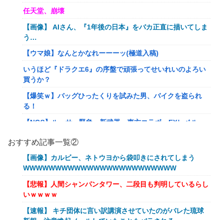
任天堂、崩壊
【画像】 AIさん、『1年後の日本』をバカ正直に描いてしま
う…
【ウマ娘】なんとかなれーーーッ(極道入稿)
いうほど『ドラクエ6』の序盤で頑張ってせいれいのよろい
買うか？
【爆笑ｗ】バッグひったくりを試みた男、バイクを盗られ
る！
【NGS】ルーサー緊急、新武器、東方コラボ、EXレベル
40… 8/5はアップデート盛り沢山！？貴様ら何から始める？
おすすめ記事一覧②
( •᷄ὤ•᷅ )
【画像】カルビー、ネトウヨから袋叩きにされてしまう
キメラって倫理観無くせば普通に作れるんか？
WWWWWWWWWWWWWWWWWWWWWWWW
【艦これ】E5クリアした人に聞きたいんだけど基地航空の
【悲報】人間シャンパンタワー、二段目も判明しているらし
熟練度どうしてた？
いｗｗｗｗ
【艦これ】軽空母混成の潜水マスって陣形なんにしてます
【速報】 キチ団体に言い訳講演させていたのがバレた琉球
の？？？