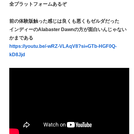
全プラットフォームあるぞ
前の体験版触った感じは良くも悪くもゼルダだった
インディーのAlabaster Dawnの方が面白いんじゃない
かまである
https://youtu.be/-wRZ-VLAqV8?si=GTb-HGF0Q-
kD8Jjd