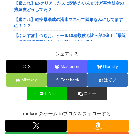
【艦これ】E5クリアした人に聞きたいんだけど基地航空の
熟練度どうしてた？
【艦これ】軽空母混成の潜水マスって陣形なんにしてます
の？？？
【ぶいすぽ】つむお、ビール10種類飲み比べ第2弾！「最近
は焼肉屋で最初にビールを頼むくらい好き」
【にじさんじ】Twitterはもうないよ
シェアする
【ホロライブ】これはこれでちょっと裏来いよに見える
X
Mastodon
Bluesky
【動画】クレヨンしんちゃんの例の動画、バズリすぎてネッ
トミームと化すｗｗｗｗ
Misskey
Facebook
はてブ
【悲報】Mrs. GREEN APPLE、マジで逝くwwwwww
LINE
コピー
【画像】旅人女子「夜景を撮りたかっただけなのに、故郷の
村が燃やされたみたいになった」←26万ｲｲﾈｗｗｗｗ
【悲報】女さん、熊本地震がきっかけで離婚を決意ｗｗｗｗ
mutyunのゲーム+αブログをフォローする
ｗ
【訃報】人気Vtuberの犬、19歳で死去