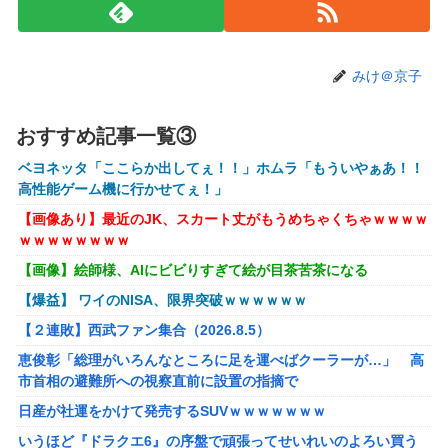
【動画】女子「勃ってんじゃん笑」男子「うるさい//」女子
「キャハハ！」→フ●ラ開始ｗｗｗｗｗｗｗｗｗｗ
【悲報】映画館の客、ほぼバイオテロレベルのやらかしで観
みけ＠京子
客が避難する事態にｗｗｗｗ
【速報】ジャンポケ斎藤、求刑7年で逝く。実刑確実か
おすすめ記事一覧③
【悲報】落語家、亡くなったタレントからいじめられた過去
ベヨネッタ「ここらか出してぇ！！」ホムラ「もういやぁあ！！
を告白する…
高性能ゲーム機に行かせてぇ！」
【画像】AKBのセンター、レベチな事が世間にバレ始めるｗ
【画像あり】最近のJK、スカート丈がもうめちゃくちゃｗｗｗｗ
ｗｗｗｗｗｗ
ｗｗｗｗｗｗｗｗ
【シンデレラガールズ】 百鬼夜行をテーマとしたPOP UP
【画像】絵師様、AIにビビりすぎて絵が目茶苦茶になる
SHOPが東京・大阪にて開催
【爆益】 ワイのNISA、限界突破ｗｗｗｗｗｗ
メディア「Switch2、499ドルでも安い800ドル超えるか
【２連敗】西武ファン集合（2026.8.5）
も。PS5は直近での値上げ可能性低い」
恵俊彰「総理がいろんなところに足を運べばクーラーが…」 高
【エヴァンゲリオン】 セガ「アヤナミレイ（仮称）‐プラグ
市首相の避難所への視察直前に設置の指摘で
スーツVer.」プライズフィギュア【彩色原型公開】
日産が社運をかけて発売するSUVｗｗｗｗｗｗｗ
【FF16】 「ファイナルファンタジー16」発売日が6/22に決
いうほど『ドラクエ6』の序盤で頑張ってせいれいのよろい買う
定＆最新PV公開！思ったより発売早い…もう半年後か！