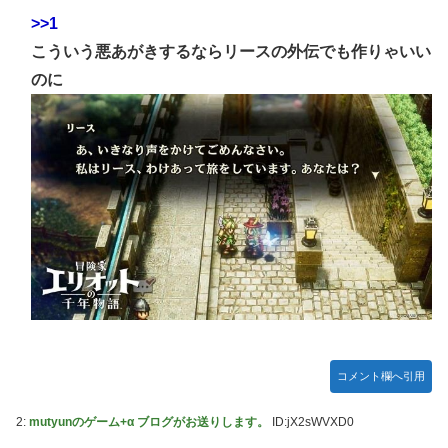
【NBA】サンズのディロン・ブルックスが、チームと3年
73milで契約延長合意
>>1
【速報】日本一ソフトウェア「定価9000円のゲームです。
こういう悪あがきするならリースの外伝でも作りゃいい
買って下さい。」→結果・・・
エクスアリーナ松戸がディスクアップ2を撤去したらしくデ
ィスクアッパーさん達から落胆の声
のに
【訃報】人気Vtuberの犬、19歳で死去
結局おまえらが求める『RPGの理想の主人公』って一体どう
とんでもない「積みプラ」がテレビで放送されてしまう
いうのなん？
【正論】X民「真の弱者男性は恋愛ゲームとかアニメ見てな
い。本当の闇を見せるね」←170000バズwwwwwww
【シンデレラガールズ】 百鬼夜行をテーマとしたPOP UP
SHOPが東京・大阪にて開催
【デレマス×仮面ライダー】 仮面ライダーバロンＰ第１話
「始まりの巫女」
メディア「Switch2、499ドルでも安い800ドル超えるか
も。PS5は直近での値上げ可能性低い」
【艦これ】E3-4クリアの流れ来てるな
コメント欄へ引用
【悲報】ハンターハンター連載再開の様子、全くないｗｗｗ
ｗｗｗｗｗｗｗｗｗｗ
2:
mutyunのゲーム+α ブログがお送りします。
ID:jX2sWVXD0