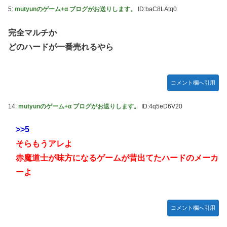
鞘師里保、現ハロプロメンバー2人を絶賛
5:
mutyunのゲーム+α ブログがお送りします。
ID:baC8LAtq0
宮澤エマに「国宝級の浴衣美人」の声！「マイ・フィクショ
完全マルチか
ン」イベントで魅せた透明感【画像】
どのハードが一番売れるやら
レクサスの軽トラとかどうよ
任天堂が「gamescom 2026」のラインナップを発表！
コメント欄へ引用
突進してきた牛を跳び越えたら、牛が固まって動かなくなっ
た闘牛場の映像【海外の反応】
14:
mutyunのゲーム+α ブログがお送りします。
ID:4q5eD6V20
ジャンポケ斉藤の被害女性「バウムクーヘン売ったり
TikTokライブしててムカついたから示談しなかった」
>>5
【櫻坂46】村山美羽、まさかの場所で見つかる
そらもうアレよ
黒見明香ちゃんの円陣の声出しが凄かった！！！【乃木坂
赤魔道士が味方になるゲームが昔出てたハードのメーカ
46】
ーよ
コメント欄へ引用