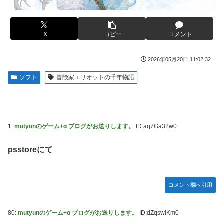
り絞り決行した前代未聞の返り討ちがこちら←身体を張った
捨て身の反撃すぎる
【画像】旅人女子「夜景を撮りたかっただけなのに、故郷の
村が燃やされたみたいになった」←26万ｲｲﾈｗｗｗｗ
【ToLOVEる】ユニクリ「籾岡里紗 ダークネスver.」フィギ
X
コピー
コメント
ュア【再販予約開始】
メディア「Switch2、499ドルでも安い800ドル超えるか
も。PS5は直近での値上げ可能性低い」
【悲報】女「丸亀製麺美味しかったね」俺「また来ようよ」
2026年05月20日 11:02:32
店員「お会計2380円になりまーす」→その後『こう』なっ
【動画】半ケツ祭り、限界突破ｗｗｗｗｗｗｗｗｗｗｗｗｗ
ソフト
冒険家エリオットの千年物語
たんだが俺悪くないよな？？？？？？？？
【動画】R2-D2の絶叫からしか得られない栄養があるｗｗｗ
【驚愕】ユーチューバー「撮影で使うから、この高級時計も
ｗ
車もぜ～んぶ経費でタダ！ｗ」←まさかコレ本気にしてる奴
【超愕】皮膚科の薬すごすぎワロタｗｗｗｗｗｗｗｗwｗ
なんておらんよな？よな？w w w w w w w w w w w
1:
mutyunのゲーム+α ブログがお送りします。
ID:aq7Ga32w0
ウクライナの次は日本とかいうやついるけどどういう理屈な
【衝撃画像】ババアがジジイにチェーンソー！？←一体何が
の？
あったんやコレw w w w w w w w w
psstoreにて
【悲報】熊本は猛暑と断水…その頃、茂木外相は中南米でニ
【悲報】ジャンプ、ついに98万部…全盛期653万部からここ
ッコリ動画公開
まで落ちる
海外「世界で日本を死守するぞ！」 日本の消防署を訪れた
コメント欄へ引用
高市首相の衣装にケチを付けた元宝塚女優、速攻で過去の黒
ちびっ子集団が世界をメロメロに
歴史画像を発掘されてしまった結果……
日産が社運をかけて発売するSUVｗｗｗｗｗｗｗ
【スト6】待望の全体バランス調整、バトル変更リスト
80:
mutyunのゲーム+α ブログがお送りします。
ID:dZqswiKm0
2026.08.03が公開