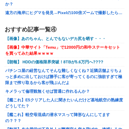
か？
【VTuber】千羽師匠、Grokに自分の気持ち悪いツイート聞
遠方の海岸にヒグマを発見→Pixelの100倍ズームで撮影したら…
くやつやってるのかなって思ったら相手鴨神やんけ
【画像】約40年前の女子高生さん、今でもイケるｗｗｗｗｗｗ
声優のデビュー前の画像が発掘されると良い気がしない奴
おすすめ記事一覧④
【勇者王ガオガイガー】PLAMATEA「獅子王凱」プラモデル
【ラブライブ！】
【明日予約開始】
【画像】あのちゃん、とんでもないデカ尻を晒す・・・
結局おまえらが求める『RPGの理想の主人公』って一体どう
【ToLOVEる】ユニクリ「籾岡里紗 ダークネスver.」フィギュア
いうのなん？
【画像】中華サイト「Temu」で12000円の和牛ステーキセット
【再販予約開始】
を買ってみた結果ｗｗｗｗ
任天堂が「gamescom 2026」のラインナップを発表！
【トミカ】新シリーズ「トミカ クロスレスキュー」 始動
【朗報】 HDDの価格限界突破！8TBが5.6万円へ????
キメラって倫理観無くせば普通に作れるんか？
パチンコ屋の経営なんてそんな難しくなくね？近隣店舗よりちょ
【艦これ】E5クリアした人に聞きたいんだけど基地航空の熟練度
っと多めに出しておけば勝手に客が寄ってくるのに強欲すぎて極
どうしてた？
限まで搾り取るから客が飛ぶんだよ
【艦これ】軽空母混成の潜水マスって陣形なんにしてます
キメラって倫理観無くせば普通に作れるんか？
の？？？
【艦これ】E5クリアした人に聞きたいんだけど基地航空の熟練度
【動画】名古屋栄で不良外人が警察官を突き飛ばす。逮捕しろや
どうしてた？
ｗｗｗ
【艦これ】軽空母混成の潜水マスって陣形なんにしてます
【勇者王ガオガイガー】PLAMATEA「獅子王凱」プラモデル
の？？？
【明日予約開始】