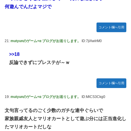
った後ももやもやしてる
何遊んでんだよマジで
乃木坂ど新規の5期オタさんってもしかして、賀喜遥香のイ
ンスタフォロワー初動が大して伸びないと思ってませんでし
た？24h16.3万でぶっちぎりですよ笑
コメント欄へ引用
焦げだらけの業務用鉄板が水と蒸気で鏡のようにピカピカに
「味が全部流れていく！」【海外の反応】
21:
mutyunのゲーム+α ブログがお送りします。
ID:7jlAwlrM0
YAC卒業の日
>>18
【画像あり】ロピアのパワー全開おにぎり「444円」がコチ
反論できずにプレステが～ｗ
ラｗｗｗｗｗ
【NMB48】坂下真心期待できそう
賀喜遥香 ｢さくちゃんはちいかわ｣ 遠藤さくら ｢かっきーは
コメント欄へ引用
ハチワレ｣【乃木坂46】
19:
mutyunのゲーム+α ブログがお送りします。
ID:MlCS3Ckg0
文句言ってるのごく少数のガチな連中ぐらいで
家族親戚友人とマリオカートとして遊ぶ分には正当進化し
たマリオカートだしな