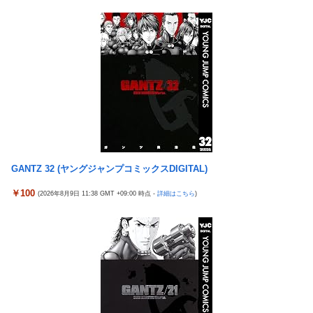
客列伝に並ぶ台が誕生した。みんな絶対打って欲しい！」
日本に対抗報復時、韓国のGDP3.1%減少…韓国の被害がより大き
【動画】 可愛い元気なバイトの女の子！ホテルへ。寝ている彼女
い＝韓国の反応
のマ●コをそーっとイジイジ 笑
バスケットボールは最終Qだけ見ればいい論
タトゥー彫り師さん「刺青入れてる奴は全員バカです」→30万再
【画像】女優・水崎綾女、R-15指定映画で乳首解禁、しかもピン
生ｗｗｗｗｗｗ
と立ってる
【悲報】「美人すぎる県警本部長」失職ｗｗｗｗｗｗｗｗｗ
シカ「全部喰った」 祭り中止
本屋に現れた異臭＆浮浪者風の男、ペタンコのボストンバッグを
チェリ男の悠遊自適 #608【オススメを選ぶ時の注意点！？】
パンパンにして無会計で退店！Gメンに確保され「なんで？」と
THE NEUTRALのしげるさんのパチンココラボイベント動画が公
本気で困惑ｗｗｗ
開される！めっちゃ楽しそうだな！！！
GANTZ 32 (ヤングジャンプコミックスDIGITAL)
【熊本地震】 発生後に居酒屋店内から温泉が吹き出す ← これ前
なんでパチンコってこんな回らなくなったんだろうな…源さんと
触れじゃね？
￥100
(2026年8月9日 11:38 GMT +09:00 時点 -
詳細はこちら
)
かUCの時って1000円25ぐらい回ったもんな
【画像】 素人美女さん、エ○チなビデオに出演した結果ｗｗｗｗ
【悲報】女さん、歩行者を轢いた挙句、道路に倒れてどえらいこ
ｗｗ
とになってしまうw w w w w w w
【試合実況】西武２軍スタメン 先発:杉山遙希（2026.8.9）
海外「日本人はなんて気高いんだ！」 英高級紙も驚愕した極限の
欧州「日本だけ反則だろ…」 世界の『日本びいき』にヨーロッパ
中の日本人の姿に世界が衝撃
全土から不満の声
【画像】このLINEでなんで女が怒ってるのか分かんない奴はモテ
芸能人 「車の任意保険は強制にしろ、保険にも入れないヤツは運
ない奴確定らしい←お前らは勿論わかるよな？？？？？？？