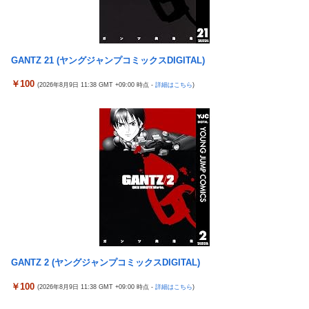
転すんな！法律を改正しろ！！」
中国「大洪水！」三峡ダム「13基の水門開放（爆量放流」中国都
【J2第1節 鳥栖×甲府】鳥栖が好相性の甲府に2-0快勝で5年ぶり
市「三峡上流で豪雨！（三峡下流で水害」長江と黄河「同時氾濫
開幕白星！田中雄大は古巣に恩返しPK弾
危機」台風13号「中国本土...
【ウマ娘】武さんが引退したらウマ娘に実装されそう
GANTZ 21 (ヤングジャンプコミックスDIGITAL)
中国「大洪水！」三峡ダム「13基の水門開放（爆量放流」中国都
サイバスターが一番輝いてたスパロボ
市「三峡上流で豪雨！（三峡下流で水害」長江と黄河「同時氾濫
￥100
(2026年8月9日 11:38 GMT +09:00 時点 -
詳細はこちら
)
危機」台風13号「中国本土...
サイバスターが一番輝いてたスパロボ
【マスコミ妄想】女性セブンさん、高市憎しが極まりすぎたの
モバＰ「アイドルにセクハラをします」
か、過去一級の低俗な「支持率下げてやる」記事を配信してしま
【白バラ案件】高級豆腐ワイ「150g×2丁で250円か…高いけど美
う 想像の10倍低俗
味そうだし一丁買ってみるか！」
【辺野古転覆】生徒遺族、全容解明求め「再発防止を求める会」
設立
「これを肯定的に書くとか頭がどうかしてるのか？」と某メディ
アの焚書称賛記事にツッコミ殺到、自分で本屋を作るとかそうい
う話かと思ったら……
発電方法がいまだに「タービンを回す」しかない理由ｗｗｗｗ
GANTZ 2 (ヤングジャンプコミックスDIGITAL)
昭和戦隊のロボデザイン、配信で追って見ると…
￥100
(2026年8月9日 11:38 GMT +09:00 時点 -
詳細はこちら
)
【動画】 可愛い元気なバイトの女の子！ホテルへ。寝ている彼女
のマ●コをそーっとイジイジ 笑