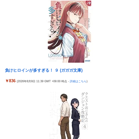
タトゥー彫り師さん「刺青入れてる奴は全員バカです」→30万再
生ｗｗｗｗｗｗ
【悲報】「美人すぎる県警本部長」失職ｗｗｗｗｗｗｗｗｗ
本屋に現れた異臭＆浮浪者風の男、ペタンコのボストンバッグを
パンパンにして無会計で退店！Gメンに確保され「なんで？」と
本気で困惑ｗｗｗ
【画像】 キャミイの18万円の最新フィギュア、ガチで作り込みが
エグすぎる
負けヒロインが多すぎる！ ９ (ガガガ文庫)
【熊本地震】 発生後に居酒屋店内から温泉が吹き出す ← これ前
触れじゃね？
￥836
(2026年8月9日 11:39 GMT +09:00 時点 -
詳細はこちら
)
【悲報】 めっちゃカメレオンさん、早速パクリゲーが任天堂スト
アに登場してしまう……
【画像】 素人美女さん、エ○チなビデオに出演した結果ｗｗｗｗ
ｗｗ
【試合実況】西武２軍スタメン 先発:杉山遙希（2026.8.9）
【朗報】竹内朱莉「整体で軍隊経験者と思われた。ダンス負荷
で、私の骨と筋肉はもうグチャグチャになっている」