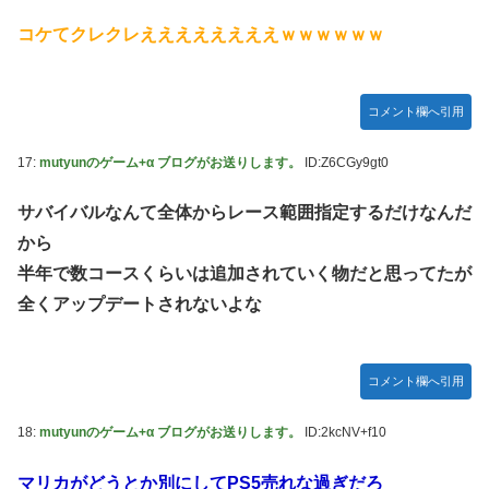
堂ストアに登場してしまう……
コケてクレクレええええええええｗｗｗｗｗｗ
やる夫のダンジョン運営記183-雑談所ネタ118 懺悔小ネタ
「創刻のファイアホイール」+埋めネタ「ファイアホイール
TCG・その後」
コメント欄へ引用
【にじさんじ】委員長、Claude Codeまで手出してるん
か…『もう何でも作れそうやな』
17:
mutyunのゲーム+α ブログがお送りします。
ID:Z6CGy9gt0
やる夫「催眠アプリを手に入れたんだけど……これ必要だっ
た？」 第29話
サバイバルなんて全体からレース範囲指定するだけなんだ
から
【悲報】エルデンリング始めたけど難しい
半年で数コースくらいは追加されていく物だと思ってたが
モバＰ「アイドルにセクハラをします」
全くアップデートされないよな
【画像】漫画・アニメの「武人系敵幹部」に付きまといがち
な疑問ｗｗｗｗ
おでこ封印！中村アン、“前髪あり”の新ヘアスタイルに「新
コメント欄へ引用
鮮でたまらん」の声【画像】
18:
mutyunのゲーム+α ブログがお送りします。
ID:2kcNV+f10
BYDの軽EV「ラッコ」受注が700台超 7月販売は125台
【種運命】ネオが結局よく分からないまま新しい映画が終わ
マリカがどうとか別にしてPS5売れな過ぎだろ