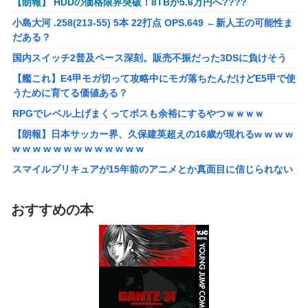
【朗報】 HDDの価格限界突破！8TBが5.6万円へ????
【重音テト】コナミデフォルメフィギュア「重音テト 通常衣装
【種運命】ネオが結局よく分からないまま新しい映画が終わ
Ver.」「重音テト SV衣装Ver.」【彩色原型公開】
小島大河 .258(213-55) 5本 22打点 OPS.649 ←新人王の可能性ま
った後ももやもやしてる
だある？
国内スイッチ2普及ペース深刻。販売不振だった3DSに負けそう
国内スイッチ2普及ペース深刻。販売不振だった3DSに負けそう
【艦これ】E4甲モガ切って攻略中にモガ落ちたんだけどE5甲で使
うために育てる価値ある？
【艦これ】E4甲モガ切って攻略中にモガ落ちたんだけどE5甲で使
うために育てる価値ある？
RPGでレベル上げまくってボスも余裕にするやつｗｗｗｗ
RPGでレベル上げまくってボスも余裕にするやつｗｗｗｗ
【泣】年配夫婦が営む中華屋さん、休業を知らせる貼り紙に応援
コメントが続々と
【朗報】日本サッカー界、久保建英超えの16歳が現れるw w w w
w w w w w w w w w w w w w
【画像】森高千里（18）「私がオバさんになったらミニスカート
は無理よ」→現在ｗｗｗｗ
スマイルプリキュアが15年前のアニメとか真面目に信じられない
んだけど
【悲報】ワイ「半沢直樹みたいな銀行員カッコいい」銀行員の友
人「あんな奴居ねえよ」
【愕然】自称グルメ「やっぱりフグ刺しは旨い！ｗ」 ワイ「あ
おすすめの本
のさ・・・」 →
シカ「ヒマワリ全部喰った」 郡山布引風の高原まつり中止
【悲報】メイドインアビスの主題歌、ホロライブに決まって大炎
【画像あり】居酒屋「6人で長居して会計4939円！喋りたいだけ
上wwwww
なら公園に行ってくれ（怒」
【朗報】女子高 生レイヤー、臭いやつに苦言 「洋服は一回全部
【悲報】ちいかわ作者さん、「総額30億超」の大豪邸を建て
熱湯につけよう！洗濯機はキッチンハイター薄めた水で一回まわ
る！？ｗｗｗｗｗ
そう！」