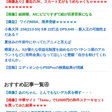
【画像あり】最近のJK、スカート丈がもうめちゃくちゃｗｗｗｗ
番組ｗｗｗｗ
ｗｗｗｗｗｗｗｗ
【悲報】坂口杏里を家に住ませてあげた結果ｗｗｗｗ
【画像】絵師様、AIにビビりすぎて絵が目茶苦茶になる
【画像】女性、『大人のおもちゃ』を入れたままMRI検査を
【爆益】 ワイのNISA、限界突破ｗｗｗｗｗｗ
受けた結果 →
小島大河 .258(213-55) 5本 22打点 OPS.649 ←新人王の可能性ま
「テイルズオブシンフォニア リマスター」発売日が2/16に
だある？
決定！最新の「発売日告知トレーラー」も公開！
夏休みの午前中にやってたアニメと言えば
実際『ゼルダ 時オカ』→『風タク』の時の空気感を知りた
晒屋さん、Xが新たな収益化制度を始めるのでパチンコ屋のアカ
い
ウントなどに有料会員になってほしいと懇願「自分を助けてくれ
ませんか」
昭和戦隊のロボデザイン、配信で追って見ると…
【悲報】エディオンからPS5Proの検索結果が消滅
【画像】 キャミイの18万円の最新フィギュア、ガチで作り
込みがエグすぎる
【画像】アイドルにしか見えないセクシー女優さんが話題になる
ｗｗｗｗｗｗ
【にじさんじ】委員長、Claude Codeまで手出してるん
おすすめ記事一覧④
※ガンダム ガンキャノン ガンタンク ガン○○○ ←一番違和
か…『もう何でも作れそうやな』
【画像】あのちゃん、とんでもないデカ尻を晒す・・・
感ないV作戦の4機目を考えた奴が優勝
モバＰ「アイドルにセクハラをします」
【画像】中華サイト「Temu」で12000円の和牛ステーキセット
【オリジナル可動フィギュア】WIND TOYS「タイタン スーパー
【画像】漫画・アニメの「武人系敵幹部」に付きまといがち
を買ってみた結果ｗｗｗｗ
アクションマッスルボディ」可動フィギュア各種【予約開始】
な疑問ｗｗｗｗ