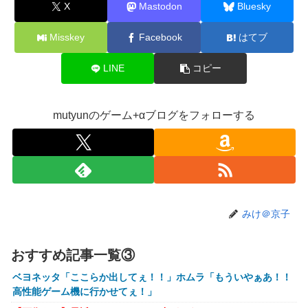
気だすのよ～」
X
Mastodon
Bluesky
【にじさんじ】ソフィ、バッターボックスに立ってみた『え
Misskey
Facebook
はてブ
えフォームや』『打球の伸びがすごい』
【画像】株の暴落を描いた漫画、ガチで怖いwwwww
LINE
コピー
【画像】坂口杏里、逃走してウ●カスまで晒されるｗｗｗｗ
ｗ
mutyunのゲーム+αブログをフォローする
【動画】甲子園の女性審判、大誤審で炎上
【画像】キングダムの河了貂、「あったけぇ壁」に引き続き
更に味方をぶっ殺す作戦を実行する
トランプ「イランが核兵器を作れば、イタリアを2分で消滅
させる」メローニ「核を持っている国で実際に使ったアホは
アメリカだけｗ」
みけ＠京子
一般作だけどエロいシーンがあって、妙にムラムラしてしま
った作品
おすすめ記事一覧③
【悲報】女性配信者「アスペの検査してみた…みんなこれわ
ベヨネッタ「ここらか出してぇ！！」ホムラ「もういやぁあ！！
かるの？」
高性能ゲーム機に行かせてぇ！」
【放送事故】フジテレビ、女子大生を大量投入して闇深エロ