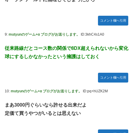
海外「日本なんて行くんじゃなかった…」 日本を知ってし
【試合実況】西武２軍スタメン 先発:杉山遙希（2026.8.9）
まったディズニー信者、帰国後『本家』に失望する事態に
芸能人 「車の任意保険は強制にしろ、保険にも入れないヤ
【艦これ】ひみつの通り道 他
コメント欄へ引用
ツは運転すんな！法律を改正しろ！！」
LIAR GAME -ライアーゲーム- 第17話 感想：秋山さんの逆
【J2第1節 鳥栖×甲府】鳥栖が好相性の甲府に2-0快勝で5年
9:
mutyunのゲーム+α ブログがお送りします。
ID:3khC4s1A0
転の策がバレちゃった！
ぶり開幕白星！田中雄大は古巣に恩返しPK弾
【画像】エチビデ女優さん、番組の企画でハッスルしすぎて
従来路線だとコース数の関係で8DX超えられないから変化
しまうｗｗｗｗｗｗ
球にするしかなかったという擁護はしておく
【ウマ娘】わたしの全力受け止めて♡ ←「またへんないき
ものがふえてる…」
【悲報】人気プロゲーマーと結婚したグラドル、息子の「自
コメント欄へ引用
閉スペクトラム症」診断にショックで泣く
10:
mutyunのゲーム+α ブログがお送りします。
ID:pq+hUZK2M
海外「全部日本の真似だったのか…」 日本の普通のテレビ
番組が最新SNSの数十年先を行っていたと話題に
まあ3000円ぐらいなら許せる出来だよ
【ウマ娘】ジェンティル「そろそろ狩るわ...♥」
定価て買うやつがいるとは思えない
【エ●漫画】乱交物のエ●漫画←これｗｗｗ
【競馬】あの武ルメ痛バッグのファンさん、二人とツーショ