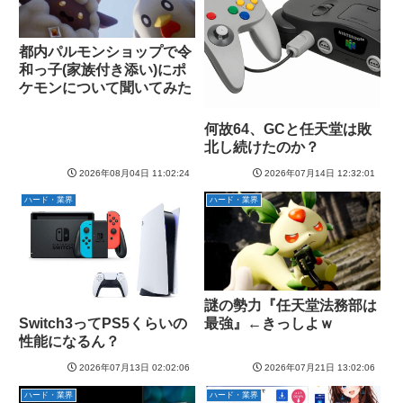
都内パルモンショップで令
和っ子(家族付き添い)にポ
ケモンについて聞いてみた
何故64、GCと任天堂は敗
北し続けたのか？
2026年08月04日 11:02:24
2026年07月14日 12:32:01
ハード・業界
ハード・業界
謎の勢力『任天堂法務部は
最強』←きっしよｗ
Switch3ってPS5くらいの
性能になるん？
2026年07月13日 02:02:06
2026年07月21日 13:02:06
ハード・業界
ハード・業界