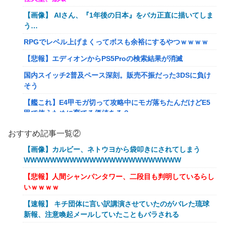
【画像】 AIさん、『1年後の日本』をバカ正直に描いてしま
う…
RPGでレベル上げまくってボスも余裕にするやつｗｗｗｗ
【悲報】エディオンからPS5Proの検索結果が消滅
国内スイッチ2普及ペース深刻。販売不振だった3DSに負け
そう
【艦これ】E4甲モガ切って攻略中にモガ落ちたんだけどE5
甲で使うために育てる価値ある？
RPGでレベル上げまくってボスも余裕にするやつｗｗｗｗ
おすすめ記事一覧②
【艦これ】でもイベントのたびに思うんだ 空母機動部隊っ
【画像】カルビー、ネトウヨから袋叩きにされてしまう
てクソだわ！
WWWWWWWWWWWWWWWWWWWWWWWW
【衝撃】葬儀屋「火葬プランはどうなさいますか？」ワイ喪
【悲報】人間シャンパンタワー、二段目も判明しているらし
主「直葬で(即答)」→結果ァw w w w w w w w w w
いｗｗｗｗ
イーロン・マスク「中国のロボットはデタラメで遠隔操作し
【速報】 キチ団体に言い訳講演させていたのがバレた琉球
てるだけ」
新報、注意喚起メールしていたこともバラされる