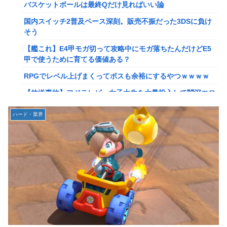
【画像】このLINEでなんで女が怒ってるのか分かんない奴
バスケットボールは最終Qだけ見ればいい論
はモテない奴確定らしい←お前らは勿論わかるよ
国内スイッチ2普及ペース深刻。販売不振だった3DSに負け
な？？？？？？？
そう
【動画】高校生さん、文化祭でコーヒーカップを作って大盛
【艦これ】E4甲モガ切って攻略中にモガ落ちたんだけどE5
りあがり←なんかどっかで見たことあると話題に
甲で使うために育てる価値ある？
【NGS】LG5「レアレンス」シリーズが強すぎると話題に
RPGでレベル上げまくってボスも余裕にするやつｗｗｗｗ
【アプグレも約束】
【放送事故】フジテレビ、女子大生を大量投入して闇深エロ
【ｗ】長年育てやっと蕾がつき楽しみにしてたら動物の死肉
番組ｗｗｗｗ
に擬態（外観・腐肉臭）する花が！
ハード・業界
【悲報】坂口杏里を家に住ませてあげた結果ｗｗｗｗ
『ゼルダの伝説』ゼルダ姫とリンクって毎回結ばれずに別の
相手と子孫を残してるって本当…？
【悲報】女性配信者「アスペの検査してみた…みんなこれわ
かるの？」
韓国人「英メディアや海外各社も一斉に韓国サッカー協会を
巡る過去の不祥事を報道！」→「国際的な信用失墜の危
【画像】20年前のAV、キチガイすぎるwwwwww
機‥」
【画像】女さん、ミニ過ぎる浴衣を着た写真を投稿して叩か
【画像】廃墟化したレンタルビデオ屋、そのまま時が止まっ
れるｗｗｗｗ
てしまっていると話題にｗｗｗｗ
【朗報】菅直人元総理、再評価されるｗｗｗｗｗｗｗｗｗｗ
【悲報】女性配信者「アスペの検査してみた…みんなこれわ
ｗｗｗｗｗｗｗｗ
かるの？」