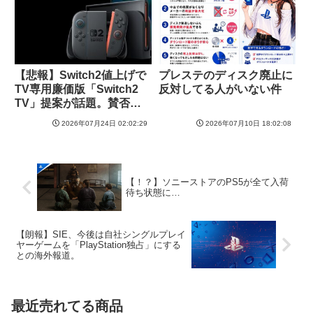
【悲報】Switch2値上げで
プレステのディスク廃止に
TV専用廉価版「Switch2
反対してる人がいない件
TV」提案が話題。賛否の
声
2026年07月24日 02:02:29
2026年07月10日 18:02:08
【！？】ソニーストアのPS5が全て入荷
待ち状態に…
【朗報】SIE、今後は自社シングルプレイ
ヤーゲームを「PlayStation独占」にする
との海外報道。
最近売れてる商品