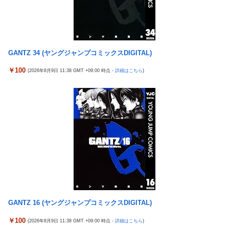
【鼻水】お灸堂の院長先生による「鼻がつらい時の対処法」誰で
【悲報】高市内閣、消費税1％表明でも支持率下落 →ついに６割
も簡単にできると話題に
割れ
【悲報】高市内閣、消費税1％表明でも支持率下落 →ついに６割
日本の防衛白書、ついに青春アニメ化ｗｗｗ 国防を語る本なのに
割れ
表紙が謎すぎる
GANTZ 34 (ヤングジャンプコミックスDIGITAL)
日本の防衛白書、ついに青春アニメ化ｗｗｗ 国防を語る本なのに
タトゥー彫り師さん「刺青入れてる奴は全員バカです」→30万再
表紙が謎すぎる
￥100
(2026年8月9日 11:38 GMT +09:00 時点 -
詳細はこちら
)
生ｗｗｗｗｗｗ
タトゥー彫り師さん「刺青入れてる奴は全員バカです」→30万再
「神聖なる場所です」靖国神社、境内におけるコスプレや軍装の
生ｗｗｗｗｗｗ
禁止を発表
【画像】廃墟化したレンタルビデオ屋、そのまま時が止まってし
日本に対抗報復時、韓国のGDP3.1%減少…韓国の被害がより大き
まっていると話題にｗｗｗｗ
い＝韓国の反応
【悲報】女性配信者「アスペの検査してみた…みんなこれわかる
実際『ゼルダ 時オカ』→『風タク』の時の空気感を知りたい
の？」
チェリ男の悠遊自適 #608【オススメを選ぶ時の注意点！？】
【画像】ハンターハンターさん、ガチで最強の新能力を登場させ
てしまうｗｗｗｗｗｗｗ
THE NEUTRALのしげるさんのパチンココラボイベント動画が公
開される！めっちゃ楽しそうだな！！！
【画像】週刊少年マガジン、限界突破
なんでパチンコってこんな回らなくなったんだろうな…源さんと
【動画】甲子園の女性審判、大誤審で炎上
GANTZ 16 (ヤングジャンプコミックスDIGITAL)
かUCの時って1000円25ぐらい回ったもんな
「テイルズオブシンフォニア リマスター」発売日が2/16に決定！
￥100
(2026年8月9日 11:38 GMT +09:00 時点 -
詳細はこちら
)
アクセルワールドのパチンコが相当やばいらしい… 打った人「剣
最新の「発売日告知トレーラー」も公開！