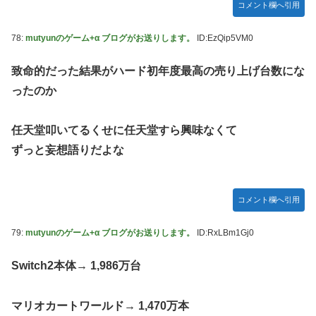
コメント欄へ引用
78:
mutyunのゲーム+α ブログがお送りします。
ID:EzQip5VM0
致命的だった結果がハード初年度最高の売り上げ台数にな
ったのか
任天堂叩いてるくせに任天堂すら興味なくて
ずっと妄想語りだよな
コメント欄へ引用
79:
mutyunのゲーム+α ブログがお送りします。
ID:RxLBm1Gj0
Switch2本体→ 1,986万台
マリオカートワールド→ 1,470万本