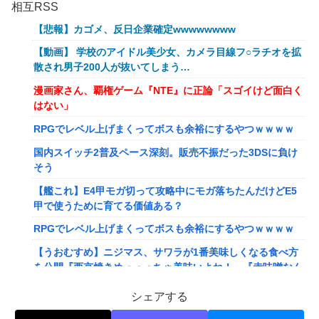
相互RSS
【悲報】カゴメ、反日企業確定wwwwwwww
【動画】 学校のアイドル美少女、カメラ目線フ○ラチオを拡
散され男子200人が抜いてしまう…
漫画家さん、覇権ゲーム『NTE』に正論「スゴイけど面白く
はない」
RPGでレベル上げまくってボスも余裕にするやつｗｗｗｗ
国内スイッチ2普及ペース深刻。販売不振だった3DSに負け
そう
【艦これ】E4甲モガ切って攻略中にモガ落ちたんだけどE5
甲で使うために育てる価値ある？
RPGでレベル上げまくってボスも余裕にするやつｗｗｗｗ
【うおむすめ】ニジマス、サワラが1番美味しくなる食べ方
を公開『西京焼きめっっっちゃ美味いよね！』『赤味噌なん
ですね』
シェアする
【ななし】ねるちゃん「おじさんたち～！もりもり食べて元