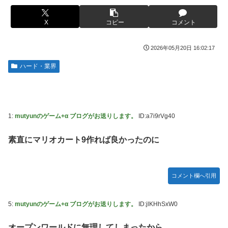
【画像】このLINEでなんで女が怒ってるのか分かんない奴
【画像】ハンターハンターさん、ガチで最強の新能力を登場
はモテない奴確定らしい←お前らは勿論わかるよ
X
コピー
コメント
させてしまうｗｗｗｗｗｗｗ
な？？？？？？？
【画像】週刊少年マガジン、限界突破
海外「日本は戦勝国なんだよ」 戦後の日本人の特別な生き
2026年05月20日 16:02:17
様に各国から称賛の声
「テイルズオブシンフォニア リマスター」発売日が2/16に
ハード・業界
決定！最新の「発売日告知トレーラー」も公開！
【悲報画像】イキリたい年頃の中学生さん、和彫を入れて人
生終了へ←これw w w w w w
やる夫のダンジョン運営記189-雑談所ネタ 第123話「なぜな
にキャス狐さん・世界改変」
実際『ゼルダ 時オカ』→『風タク』の時の空気感を知りた
い
実際『ゼルダ 時オカ』→『風タク』の時の空気感を知りた
1:
mutyunのゲーム+α ブログがお送りします。
ID:a7i9rVg40
い
【画像】サンモニの女子アナさん、日曜の朝から素材を提供
してしまう
素直にマリオカート9作れば良かったのに
【悲報】女さん、歩行者を轢いた挙句、道路に倒れてどえら
いことになってしまうw w w w w w w
【画像】スト6に彗星の如く現れたフィリピン人キャラが可
愛すぎると話題に！
海外「日本人はなんて気高いんだ！」 英高級紙も驚愕した
コメント欄へ引用
極限の中の日本人の姿に世界が衝撃
【動画】タイのティパンコーン王子が日本人女性とデート
か？
【画像】このLINEでなんで女が怒ってるのか分かんない奴
5:
mutyunのゲーム+α ブログがお送りします。
ID:jlKHhSxW0
はモテない奴確定らしい←お前らは勿論わかるよ
【悲報】『メイドインアビス』主題歌にVTuber起用→また
な？？？？？？？
炎上 もう何回目だよ…
オープンワールドに無理してしまったから