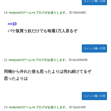
ット！
コメント欄へ引用
【学マス】AIライザに対抗して学マスもAIアイドルを出そう
14:
mutyunのゲーム+α ブログがお送りします。
ID:VltA44t80
昭和戦隊のロボデザイン、配信で追って見ると…
>>10
【デレマス】 仮面ライダーバロンＰ第２話「蒼翼の乙女」
パケ版買う奴だけでも毎週1万人居るぞ
タトゥー彫り師さん「刺青入れてる奴は全員バカです」→30
万再生ｗｗｗｗｗｗ
【悲報】「美人すぎる県警本部長」失職ｗｗｗｗｗｗｗｗｗ
コメント欄へ引用
本屋に現れた異臭＆浮浪者風の男、ペタンコのボストンバッ
グをパンパンにして無会計で退店！Gメンに確保され「なん
11:
mutyunのゲーム+α ブログがお送りします。
ID:6e26INi0M
で？」と本気で困惑ｗｗｗ
同梱から外れた後も思ったよりは売れ続けてるぞ
【動画】これはお見事。中国重慶市で珍しい事故が撮影され
思ったよりは
る。
【画像】 キャミイの18万円の最新フィギュア、ガチで作り
込みがエグすぎる
コメント欄へ引用
私の彼に裏表がなさすぎる 第3話
13:
mutyunのゲーム+α ブログがお送りします。
ID:5paI1IXf0
【悲報】 めっちゃカメレオンさん、早速パクリゲーが任天