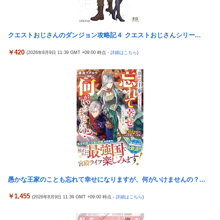
なんでパチンコってこんな回らなくなったんだろうな…源さんと
かUCの時って1000円25ぐらい回ったもんな
欧州「日本だけ反則だろ…」 世界の『日本びいき』にヨーロッパ
クエストおじさんのダンジョン攻略記４ クエストおじさんシリー...
全土から不満の声
￥420
(2026年8月9日 11:39 GMT +09:00 時点 -
詳細はこちら
)
【悲報】エルデンリング始めたけど難しい
村上、100マイルのシンカーを逆方向へ26号HR!!!!
GLAY・TERUとパフィー亜美のレアな夫婦ショットが公開
スマスロモンキーターンRED（セブンリーグ/山佐ネクスト）
【衝撃】痩せたい奴は「コレ」を飲むのガチでオススメｗｗｗｗ
ｗ
【ウマ娘】武さんが引退したらウマ娘に実装されそう
サイバスターが一番輝いてたスパロボ
【朗報】中居正広さん53歳、熊本で黒ニットをかぶりボランティ
愚かな王家のことも忘れて幸せになりますが、何がいけませんの？...
アと寄付をしている模様
￥1,455
(2026年8月9日 11:39 GMT +09:00 時点 -
詳細はこちら
)