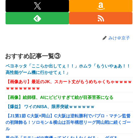
更に味方をぶっ殺す作戦を実行する
【艦これ】でもイベントのたびに思うんだ 空母機動部隊っ
てクソだわ！
【艦これ】ひみつの通り道 他
みけ＠京子
【艦これ】ナマケモノアガノウサギ 他
【にじさんじ】五木、長尾に表計算ソフトの便利さを理解ら
おすすめ記事一覧③
せる『エクセルに感動してるおじさん見てなんか感動する』
ベヨネッタ「ここらか出してぇ！！」ホムラ「もういやぁあ！！
【にじ甲2026】ところで野球って魔法使うのOKなんやっ
高性能ゲーム機に行かせてぇ！」
け？
【画像あり】最近のJK、スカート丈がもうめちゃくちゃｗｗｗｗ
にじさんじのフレン・E・ルスタリオちゃんとかいうドチャ
ｗｗｗｗｗｗｗｗ
LOVEｗｗｗ
【画像】絵師様、AIにビビりすぎて絵が目茶苦茶になる
「ドラクエ11」攻略感想(54/クリア後)マルティナの「しん
【爆益】 ワイのNISA、限界突破ｗｗｗｗｗｗ
ぴのビスチェ」可愛い！そしてメドローアやギガバーストき
たー！
【J1第1節 C大阪×岡山】C大阪は逆転勝利でパブロ・マチン監督
の初陣飾る！ソロモン＆横山は百年構想リーグ岡山戦に続くゴー
【虹ヶ咲】「夏はせつ泣き」がキャッチコピーの映画【ラブ
ル
ライブ！】