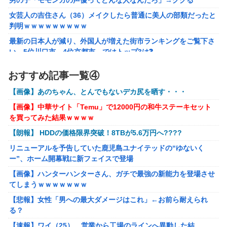
男の子「モモンガの声優ってどんな人なんだろ」→ググる
【画像】 YouTubeコメント欄、キレッキレ
女芸人の吉住さん（36）メイクしたら普通に美人の部類だったと
【速報】 ひろゆき、離婚ｗｗｗｗｗｗ
判明ｗｗｗｗｗｗｗｗｗ
【ガンダムＷ】あのメンツのなかでは比較的常識のあるほう
最新の日本人が減り、外国人が増えた街市ランキングをご覧下さ
なのがデュオだよね
い→5位川口市、4位京都市、ではトップ3は❓
株の資産7億円あるのに「株主優待」で生活してガンになる人
ラブライブ！の犬、だいたい老犬
おすすめ記事一覧④
生・・・
【ウマ娘】コミケで配布予定だった非公式グッズ「オグリキ
【画像】あのちゃん、とんでもないデカ尻を晒す・・・
【画像あり】インフルエンサー「20歳でアルファード一括で買え
ャップタマモクロスアクリル定規」意外(?)な落とし穴によ
ちゃう私って素敵」
り配布を撤回することに…
【画像】中華サイト「Temu」で12000円の和牛ステーキセット
を買ってみた結果ｗｗｗｗ
【悲報】太鼓の達人、お馴染みのフォントの使用料が年間6万か
【にじさんじ】石神がミームを堪能しとる
ら年間320万になったので変更に
【朗報】 HDDの価格限界突破！8TBが5.6万円へ????
フリマ民「あと500円値下げ出来ませんか」ワイ「ほ～い購入
リニューアルを予告していた鹿児島ユナイテッドの“ゆないく
ｗ」
ー”、ホーム開幕戦に新フェイスで登場
【動画】甲子園の女性審判、大誤審で炎上
【画像】ハンターハンターさん、ガチで最強の新能力を登場させ
てしまうｗｗｗｗｗｗｗ
【画像】女さん、ミニ過ぎる浴衣を着た写真を投稿して叩かれる
ｗｗｗｗ
【悲報】女性「男への最大ダメージはこれ」←お前ら耐えられ
る？
【悲報】坂口杏里を家に住ませてあげた結果ｗｗｗｗ
【速報】ワイ（25）、営業から工場のラインへ異動した結
【朗報】Vtuber界、新たなる『弱男の姫』が爆誕ｗｗｗｗｗｗｗ