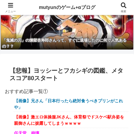
mutyunのゲーム+αブログ
メニュー
検索
「鬼滅の刃」の煉獄杏寿郎さんって、すぐに退場したのに何で人気ある
の？？
【悲報】ヨッシーとフカシギの図鑑、メタ
スコア80スタート
おすすめ記事一覧①
【画像】兄さん「日本行ったら絶対食うべきプリンがこれ
や」
【画像】激エロ体操服JKさん、体育祭でドスケベ駅弁姿を
親御さんに披露してしまうｗｗｗｗ
任天堂、崩壊