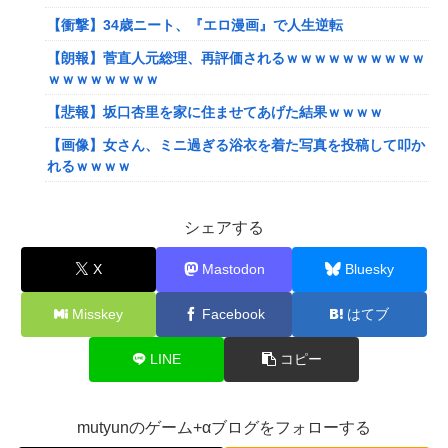
【衝撃】34歳ニート、『エロ漫画』で人生逆転
【朗報】菅直人元総理、再評価されるｗｗｗｗｗｗｗｗｗｗ
ｗｗｗｗｗｗｗｗ
【悲報】坂口杏里を家に住ませてあげた結果ｗｗｗｗ
【画像】女さん、ミニ過ぎる浴衣を着た写真を投稿して叩か
れるｗｗｗｗ
【画像】小学生クソガキ「愛子！卒業したんやろ？大学 ニ
ュースで見たわ」→結果wwwwwwww
シェアする
【画像】20年前のAV、キチガイすぎるwwwwww
X
Mastodon
Bluesky
【悲報】ゲーム配信者さん、家賃8万円の部屋で深夜配信→
管理会社から厳重注意されてお気持ち表明ｗｗｗ
Misskey
Facebook
はてブ
【悲報】粗品、永久追放ｗｗｗｗｗｗｗｗｗｗｗｗｗｗｗ
LINE
コピー
（証拠あり）
SNSで知り合ったJK10人とS●Xしてハメ撮り770本撮ったイ
ケメン逮捕wwwwwwwwwwwwwww
mutyunのゲーム+αブログをフォローする
【画像】キングダムの河了貂、「あったけぇ壁」に引き続き