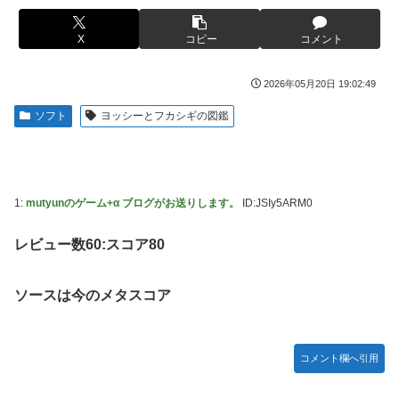
女芸人の吉住さん（36）メイクしたら普通に美人の部類だっ
ライブ！】
たと判明ｗｗｗｗｗｗｗｗｗ
X
コピー
コメント
フジテレビ「2026 FORMULA1 サマーブレイクSP」を明日
【衝撃】蓮舫「蓮舫だから叩いて良いという報道に向き合い
（8月9日）から12日間毎日放送へ
ます！」X民「高市だから叩いて良いをやってるのがお前だ
2026年05月20日 19:02:49
お前ら「日本も核武装汁！」←１万発の核弾頭どこに
ろ」←これ…w w
ソフト
ヨッシーとフカシギの図鑑
海外「日本なんて行くんじゃなかった…」 日本を知ってし
韓国人「韓国が米韓通貨スワップ交渉に全力を注ぐべき理由
まったディズニー信者、帰国後『本家』に失望する事態に
がこちら‥日米との異例の共同介入によって記録的なウォ
ン・ドル為替の現実」
【画像】はいだしょうこ（47）「こんなオバサンでいい
の…？」
「斬撃を飛ばす」←ぶっちゃけ好き？嫌い？
1:
mutyunのゲーム+α ブログがお送りします。
ID:JSIy5ARM0
【悲報】コメ卸大手さん、営業利益83％減 高値で買い込ん
【悲報】瀬戸環奈がスタイルよすぎて一般男性が隣に並ぶと
だ米が売れず「損切り祭り」開幕へ
チンチクリンに見えてしまう
レビュー数60:スコア80
【避難所】キッチンカー、から揚げや麺類提供 40代女性
女芸人の吉住さん（36）メイクしたら普通に美人の部類だっ
「最高、パン中心の生活には飽き飽きしていて、野菜不足も
たと判明ｗｗｗｗｗｗｗｗｗ
ソースは今のメタスコア
感じていた」→時事通信タイトル「パン...
大竹しのぶ「戦争放棄の国であり続けよう」←この投稿が話
ドワンゴ川上「みい山への『障害者への配慮が足りない』と
題に
いう批判は害悪。障害者に関わると損をするのは事実。」
コメント欄へ引用
【動画】タイのティパンコーン王子が日本人女性とデート
【九州名物】鶏刺し食べた医師、全身麻痺へ…「死んだほう
か？
が良かったと思っていた」