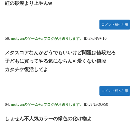
紅の砂漠より上やんw
コメント欄へ引用
56:
mutyunのゲーム+α ブログがお送りします。
ID:2kcNV+f10
メタスコアなんかどうでもいいけど問題は値段だろ
子どもに買ってやる気にならん可愛くない値段
カタチケ復活してよ
コメント欄へ引用
64:
mutyunのゲーム+α ブログがお送りします。
ID:v9NaQOK/0
しょせん不人気カラーの緑色の化け物よ