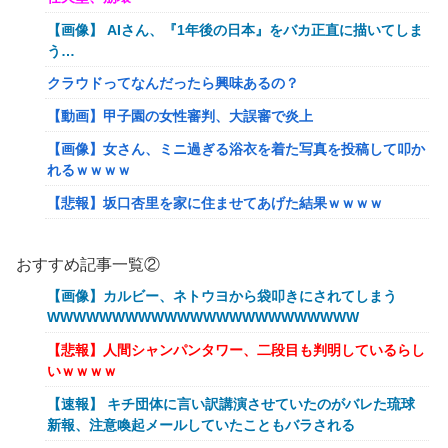
【画像】 AIさん、『1年後の日本』をバカ正直に描いてしま
う…
クラウドってなんだったら興味あるの？
【動画】甲子園の女性審判、大誤審で炎上
【画像】女さん、ミニ過ぎる浴衣を着た写真を投稿して叩か
れるｗｗｗｗ
【悲報】坂口杏里を家に住ませてあげた結果ｗｗｗｗ
【朗報】Vtuber界、新たなる『弱男の姫』が爆誕ｗｗｗｗ
ｗｗｗｗｗｗｗ
おすすめ記事一覧②
「FF10の名シーン」←思い浮かべたもの
【画像】カルビー、ネトウヨから袋叩きにされてしまう
WWWWWWWWWWWWWWWWWWWWWWWW
【ｗ】物凄くカワイイ子猫の取っ組み合い！
【悲報】人間シャンパンタワー、二段目も判明しているらし
【悲報】オーケストラ演奏家「ゲーム音楽をやらないと儲か
いｗｗｗｗ
らなくなった。本当にイライラする😡」
【速報】 キチ団体に言い訳講演させていたのがバレた琉球
【艦これ】でもイベントのたびに思うんだ 空母機動部隊っ
新報、注意喚起メールしていたこともバラされる
てクソだわ！