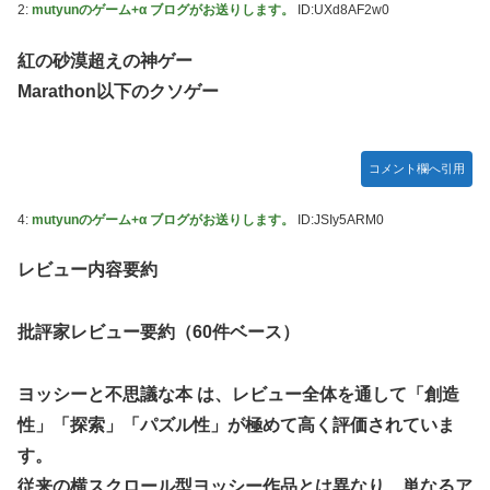
2:
mutyunのゲーム+α ブログがお送りします。
ID:UXd8AF2w0
「ドラクエ11」攻略感想(54/クリア後)マルティナの「しん
野田昇吾、初の準優進出目前も「一回希望」で賞典除外
ぴのビスチェ」可愛い！そしてメドローアやギガバーストき
たー！
紅の砂漠超えの神ゲー
高市政権に媚びて偏向報道まみれの産経新聞、コスト上昇に
Marathon以下のクソゲー
耐えられず東北6県撤退を発表
私の彼に裏表がなさすぎる 第3話
【虹ヶ咲】「夏はせつ泣き」がキャッチコピーの映画【ラブ
ライブ！】
コメント欄へ引用
【ウマ娘】ウマ娘バストTOP20
4:
mutyunのゲーム+α ブログがお送りします。
ID:JSIy5ARM0
【悲報】ハンターハンター連載再開の様子、全くないｗｗｗ
ｗｗｗｗｗｗｗｗｗｗ
レビュー内容要約
【日向坂46】Zepp Osaka、客席が想像以上にヤバい…
【艦これ】今回ソ連艦てまたユーロの仲間入りしとんのか
批評家レビュー要約（60件ベース）
【速報】とある魔術の禁書目録、最新刊でヒロイン戦争決着
wwwwwwwwwwwww
ヨッシーと不思議な本 は、レビュー全体を通して「創造
海外「日本なんて行くんじゃなかった…」 日本を知ってし
性」「探索」「パズル性」が極めて高く評価されていま
まったディズニー信者、帰国後『本家』に失望する事態に
す。
【ウマ娘】セイちゃんの攻撃力を見よ！！！
従来の横スクロール型ヨッシー作品とは異なり、単なるア