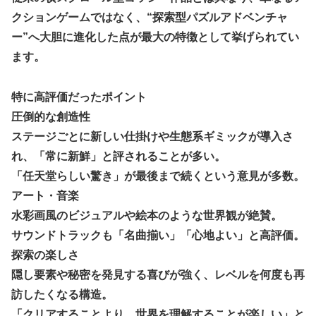
LIAR GAME -ライアーゲーム- 第17話 感想：秋山さんの逆
クションゲームではなく、“探索型パズルアドベンチャ
転の策がバレちゃった！
ー”へ大胆に進化した点が最大の特徴として挙げられてい
FF4とかいうカッコいい竜騎士が活躍するゲーム最高だよな
ます。
【スターウォーズ】グローグーってすごい人気あるんだな…
特に高評価だったポイント
【画像】 YouTubeコメント欄、キレッキレ
圧倒的な創造性
【デレマス】 仮面ライダーバロンＰ第２話「蒼翼の乙女」
ステージごとに新しい仕掛けや生態系ギミックが導入さ
【速報】 ひろゆき、離婚ｗｗｗｗｗｗ
れ、「常に新鮮」と評されることが多い。
やる夫のダンジョン運営記183-雑談所ネタ118 懺悔小ネタ
「任天堂らしい驚き」が最後まで続くという意見が多数。
「創刻のファイアホイール」+埋めネタ「ファイアホイール
アート・音楽
TCG・その後」
水彩画風のビジュアルや絵本のような世界観が絶賛。
『マリオカートワールド』はどうすればよかったのか…
サウンドトラックも「名曲揃い」「心地よい」と高評価。
やる夫「催眠アプリを手に入れたんだけど……これ必要だっ
探索の楽しさ
た？」 第29話
隠し要素や秘密を発見する喜びが強く、レベルを何度も再
【ガンダムＷ】あのメンツのなかでは比較的常識のあるほう
訪したくなる構造。
なのがデュオだよね
「クリアすることより、世界を理解することが楽しい」と