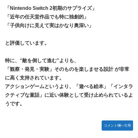
し入ってプライバシーに全く配慮しない報道を……
「Nintendo Switch 2初期のサプライズ」
【セクシー】人気美人声優、太ももチラリｗｗｗｗｗｗｗｗ
「近年の任天堂作品でも特に独創的」
ｗｗｗｗｗｗｗｗｗｗｗｗｗｗｗｗ
「子供向けに見えて実はかなり奥深い」
「私達が原爆ドーム前をあけ渡せば核戦争が始まってしま
う」と訴える市民団体、それを聞いた被爆3世の人が……
と評価しています。
池田瑛紗ちゃんが｢真珠の耳飾りの少女｣の魅力を語る！！！
【乃木坂46】
特に、“敵を倒して進む”よりも、
【朗報】山﨑愛生「けんぱなぱっぱぱん！」←
「観察・発見・実験」そのものを楽しませる設計 が非常
に高く支持されています。
アクションゲームというより、「遊べる絵本」「インタラ
クティブな童話」に近い体験として受け止められているよ
うです。
コメント欄へ引用