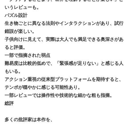
【デレマス】 凛「なにこれ、蒼穹のファフナー？」モバ
P「資料だから見といてくれ」
いうレビューも。
パズル設計
ガキ「世界を救います」←飽きた。おっさんにしろ
生き物ごとに異なる法則やインタラクションがあり、試行
ラブライブ！の犬、だいたい老犬
錯誤が楽しい。
【朗報】AKB48 ロッテとコラボ決定！！
子供向けに見えて、実際は大人でも満足できる奥深さがあ
【ウマ娘】コミケで配布予定だった非公式グッズ「オグリキ
ると評価。
ャップタマモクロスアクリル定規」意外(?)な落とし穴によ
一部で指摘された弱点
り配布を撤回することに…
難易度は比較的低めで、「緊張感が足りない」と感じる人
【にじさんじ】石神がミームを堪能しとる
もいる。
ドラマー兼編曲家「ハロプロのいう『16ビートを刻む』って
アクション重視の従来型プラットフォームを期待すると、
16ビートじゃなくて8ビートのウラ(アップビート)を意識す
テンポが穏やかに感じる可能性あり。
る意味なのでは？」
一部レビューでは操作性や技術的な細かな粗も指摘。
韓国人「韓国サッカー協会の性接待報道、海外でも大騒ぎ
に・・・2002年W杯4強の記録取り消しの声も」→「マジで
総評
国の恥だ」「2002年まで疑う価値がある」「国民や国が築
いた国格をサッカー選手が足で蹴り飛ばすね」
多くの批評家は本作を、
熊本県知事の要請をガン無視したTBS、避難所に取材班が押