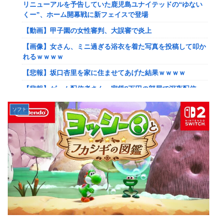
リニューアルを予告していた鹿児島ユナイテッドの“ゆない
【艦これ】ひみつの通り道 他
くー”、ホーム開幕戦に新フェイスで登場
【艦これ】ナマケモノアガノウサギ 他
【動画】甲子園の女性審判、大誤審で炎上
【艦これ】競泳水着いんのかよ
【画像】女さん、ミニ過ぎる浴衣を着た写真を投稿して叩か
日産e-power、無給油で1980km走行しギネス記録を達成！
れるｗｗｗｗ
→山頂から下ってるだけでした…
【悲報】坂口杏里を家に住ませてあげた結果ｗｗｗｗ
イーロン・マスク「中国のロボットはデタラメで遠隔操作し
【悲報】ゲーム配信者さん、家賃8万円の部屋で深夜配信→
てるだけ」
管理会社から厳重注意されてお気持ち表明ｗｗｗ
【速報】北海道江別大学生殺人事件、主犯格の川口被告(19)
ソフト
【速報】ひろゆき、離婚wwwwww
に無期懲役の判決←これ、妥当だと思う？？？？？？
【放送事故】フジテレビ、女子大生を大量投入して闇深エロ
【悲報】女さん、歩行者を轢いた挙句、道路に倒れてどえら
番組ｗｗｗｗ
いことになってしまうw w w w w w w
【艦これ】でもイベントのたびに思うんだ 空母機動部隊っ
海外「日本は戦勝国なんだよ」 戦後の日本人の特別な生き
てクソだわ！
様に各国から称賛の声
【艦これ】ひみつの通り道 他
【画像】居酒屋さん、6人で長居して会計4939円しか使わな
い客にお気持ち表明してしまう←コレどっちが悪いん
【艦これ】ナマケモノアガノウサギ 他
や？？？？？？
【虹ヶ咲】「夏はせつ泣き」がキャッチコピーの映画【ラブ