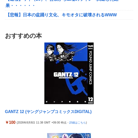
果・・・・・・
ｗｗｗｗ
【悲報】日本の盆踊り文化、キモオタに破壊されるWWW
【悲報】30代女性「クソッ！特殊詐欺でお金取られた…」
SNS「詐欺られたお金、取り戻せます」女性「これだ！」→結果
ワンピース尾田っち「僕とその辺の連載作家は同じく『漫画家』
ｗｗｗｗ
と呼ばれるけど、それが不満で。」
おすすめの本
「FF10の名シーン」←思い浮かべたもの
【艦これ】でもイベントのたびに思うんだ 空母機動部隊ってクソ
だわ！
台風13号のルート、ほぼ確定する
【艦これ】ひみつの通り道 他
TBS新人アナ ブラチラ、お尻くっきり、Y字開脚！！
【艦これ】ナマケモノアガノウサギ 他
【重音テト】コナミデフォルメフィギュア「重音テト 通常衣装
Ver.」「重音テト SV衣装Ver.」【彩色原型公開】
ジャングリア沖縄「3万円です」←ディズニー超えの強気価格ｗ
ｗｗ
ホビーサクラ「真の点P 私服Ver.」美少女フィギュア【予約開
始】
佐藤二朗、橋本愛との騒動で主演映画が完全白紙へｗｗｗｗｗ
【宇崎ちゃんは遊びたい！】BiCute Bunnies Figure「宇崎花」
ひろゆき「出馬する気ないから話さなかった」妻「それでも不誠
「宇崎月」メタリックパープルver. プライズフィギュア【ラウン
実だろ」→離婚協議へｗｗｗｗｗ
ドワン限定で展開決定】
GANTZ 12 (ヤングジャンプコミックスDIGITAL)
大竹しのぶ「戦争放棄の国であり続けよう」←この投稿が話題に
【艦これ】でもイベントのたびに思うんだ 空母機動部隊ってクソ
￥100
(2026年8月8日 11:38 GMT +09:00 時点 -
詳細はこちら
)
【悲報】瀬戸環奈がスタイルよすぎて一般男性が隣に並ぶとチン
だわ！
チクリンに見えてしまう
【艦これ】ひみつの通り道 他